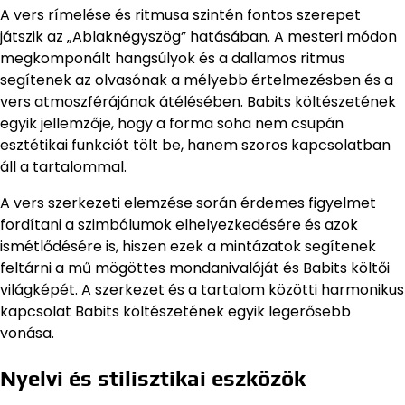
A vers rímelése és ritmusa szintén fontos szerepet
játszik az „Ablaknégyszög” hatásában. A mesteri módon
megkomponált hangsúlyok és a dallamos ritmus
segítenek az olvasónak a mélyebb értelmezésben és a
vers atmoszférájának átélésében. Babits költészetének
egyik jellemzője, hogy a forma soha nem csupán
esztétikai funkciót tölt be, hanem szoros kapcsolatban
áll a tartalommal.
A vers szerkezeti elemzése során érdemes figyelmet
fordítani a szimbólumok elhelyezkedésére és azok
ismétlődésére is, hiszen ezek a mintázatok segítenek
feltárni a mű mögöttes mondanivalóját és Babits költői
világképét. A szerkezet és a tartalom közötti harmonikus
kapcsolat Babits költészetének egyik legerősebb
vonása.
Nyelvi és stilisztikai eszközök