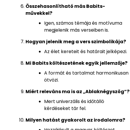
Összehasonlítható más Babits-
művekkel?
Igen, számos témája és motívuma
megjelenik más verseiben is.
Hogyan jelenik meg a vers szimbolikája?
Az élet kereteit és határait jelképezi.
Mi Babits költészetének egyik jellemzője?
A formát és tartalmat harmonikusan
ötvözi.
Miért releváns ma is az „Ablaknégyszög”?
Mert univerzális és időtálló
kérdéseket tár fel.
Milyen hatást gyakorolt az irodalomra?
Hozzájárult a magyar költészet