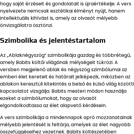
hogy saját érzéseit és gondolatait is újraértékelje. A vers
nyelvezete nemcsak esztétikai élményt nyújt, hanem
intellektuális kihívást is, amely az olvasót mélyebb
önvizsgálatra ösztönzi.
Szimbolika és jelentéstartalom
Az „Ablaknégyszög” szimbolikája gazdag és többrétegű,
amely Babits költői világának mélységeit tükrözi. A
versben megjelenő ablak és négyszög szimbólumai az
emberi élet kereteit és határait jelképezik, miközben az
ablakon keresztüli kitekintés a belső és külső világ közötti
kapcsolatot vizsgálja. Babits mesteri módon használja
ezeket a szimbólumokat, hogy az olvasót
elgondolkodtassa az élet alapvető kérdésein.
A vers szimbolikája a mindennapok apró mozzanatainak
mélyebb jelentését is feltárja, amelyek az élet nagyobb
összefüggéseihez vezetnek. Babits költészetében