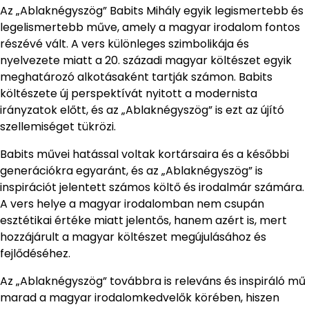
Az „Ablaknégyszög” Babits Mihály egyik legismertebb és
legelismertebb műve, amely a magyar irodalom fontos
részévé vált. A vers különleges szimbolikája és
nyelvezete miatt a 20. századi magyar költészet egyik
meghatározó alkotásaként tartják számon. Babits
költészete új perspektívát nyitott a modernista
irányzatok előtt, és az „Ablaknégyszög” is ezt az újító
szellemiséget tükrözi.
Babits művei hatással voltak kortársaira és a későbbi
generációkra egyaránt, és az „Ablaknégyszög” is
inspirációt jelentett számos költő és irodalmár számára.
A vers helye a magyar irodalomban nem csupán
esztétikai értéke miatt jelentős, hanem azért is, mert
hozzájárult a magyar költészet megújulásához és
fejlődéséhez.
Az „Ablaknégyszög” továbbra is releváns és inspiráló mű
marad a magyar irodalomkedvelők körében, hiszen