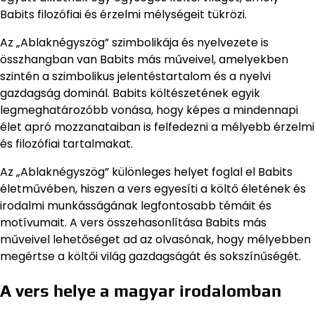
Babits filozófiai és érzelmi mélységeit tükrözi.
Az „Ablaknégyszög” szimbolikája és nyelvezete is
összhangban van Babits más műveivel, amelyekben
szintén a szimbolikus jelentéstartalom és a nyelvi
gazdagság dominál. Babits költészetének egyik
legmeghatározóbb vonása, hogy képes a mindennapi
élet apró mozzanataiban is felfedezni a mélyebb érzelmi
és filozófiai tartalmakat.
Az „Ablaknégyszög” különleges helyet foglal el Babits
életművében, hiszen a vers egyesíti a költő életének és
irodalmi munkásságának legfontosabb témáit és
motívumait. A vers összehasonlítása Babits más
műveivel lehetőséget ad az olvasónak, hogy mélyebben
megértse a költői világ gazdagságát és sokszínűségét.
A vers helye a magyar irodalomban