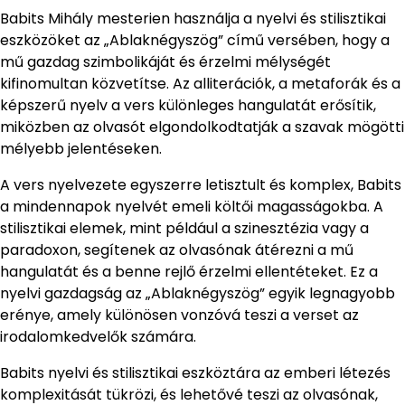
Babits Mihály mesterien használja a nyelvi és stilisztikai
eszközöket az „Ablaknégyszög” című versében, hogy a
mű gazdag szimbolikáját és érzelmi mélységét
kifinomultan közvetítse. Az alliterációk, a metaforák és a
képszerű nyelv a vers különleges hangulatát erősítik,
miközben az olvasót elgondolkodtatják a szavak mögötti
mélyebb jelentéseken.
A vers nyelvezete egyszerre letisztult és komplex, Babits
a mindennapok nyelvét emeli költői magasságokba. A
stilisztikai elemek, mint például a szinesztézia vagy a
paradoxon, segítenek az olvasónak átérezni a mű
hangulatát és a benne rejlő érzelmi ellentéteket. Ez a
nyelvi gazdagság az „Ablaknégyszög” egyik legnagyobb
erénye, amely különösen vonzóvá teszi a verset az
irodalomkedvelők számára.
Babits nyelvi és stilisztikai eszköztára az emberi létezés
komplexitását tükrözi, és lehetővé teszi az olvasónak,