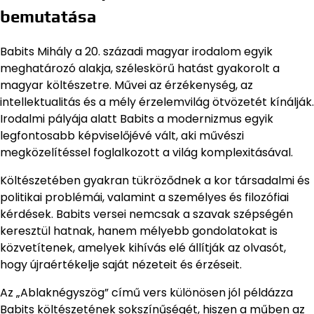
bemutatása
Babits Mihály a 20. századi magyar irodalom egyik
meghatározó alakja, széleskörű hatást gyakorolt a
magyar költészetre. Művei az érzékenység, az
intellektualitás és a mély érzelemvilág ötvözetét kínálják.
Irodalmi pályája alatt Babits a modernizmus egyik
legfontosabb képviselőjévé vált, aki művészi
megközelítéssel foglalkozott a világ komplexitásával.
Költészetében gyakran tükröződnek a kor társadalmi és
politikai problémái, valamint a személyes és filozófiai
kérdések. Babits versei nemcsak a szavak szépségén
keresztül hatnak, hanem mélyebb gondolatokat is
közvetítenek, amelyek kihívás elé állítják az olvasót,
hogy újraértékelje saját nézeteit és érzéseit.
Az „Ablaknégyszög” című vers különösen jól példázza
Babits költészetének sokszínűségét, hiszen a műben az