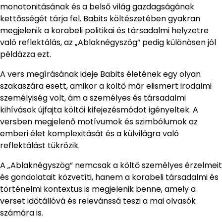
monotonitásának és a belső világ gazdagságának
kettősségét tárja fel. Babits költészetében gyakran
megjelenik a korabeli politikai és társadalmi helyzetre
való reflektálás, az „Ablaknégyszög” pedig különösen jól
példázza ezt.
A vers megírásának ideje Babits életének egy olyan
szakaszára esett, amikor a költő már elismert irodalmi
személyiség volt, ám a személyes és társadalmi
kihívások újfajta költői kifejezésmódot igényeltek. A
versben megjelenő motívumok és szimbólumok az
emberi élet komplexitását és a külvilágra való
reflektálást tükrözik.
A „Ablaknégyszög” nemcsak a költő személyes érzelmeit
és gondolatait közvetíti, hanem a korabeli társadalmi és
történelmi kontextus is megjelenik benne, amely a
verset időtállóvá és relevánssá teszi a mai olvasók
számára is.