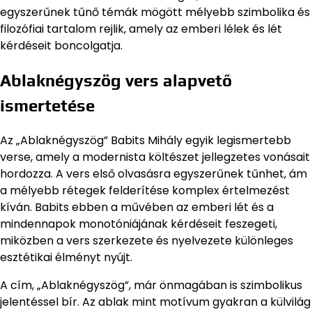
egyszerűnek tűnő témák mögött mélyebb szimbolika és
filozófiai tartalom rejlik, amely az emberi lélek és lét
kérdéseit boncolgatja.
Ablaknégyszög vers alapvető
ismertetése
Az „Ablaknégyszög” Babits Mihály egyik legismertebb
verse, amely a modernista költészet jellegzetes vonásait
hordozza. A vers első olvasásra egyszerűnek tűnhet, ám
a mélyebb rétegek felderítése komplex értelmezést
kíván. Babits ebben a művében az emberi lét és a
mindennapok monotóniájának kérdéseit feszegeti,
miközben a vers szerkezete és nyelvezete különleges
esztétikai élményt nyújt.
A cím, „Ablaknégyszög”, már önmagában is szimbolikus
jelentéssel bír. Az ablak mint motívum gyakran a külvilág