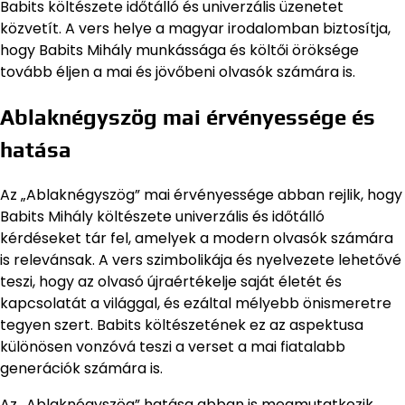
Babits költészete időtálló és univerzális üzenetet
közvetít. A vers helye a magyar irodalomban biztosítja,
hogy Babits Mihály munkássága és költői öröksége
tovább éljen a mai és jövőbeni olvasók számára is.
Ablaknégyszög mai érvényessége és
hatása
Az „Ablaknégyszög” mai érvényessége abban rejlik, hogy
Babits Mihály költészete univerzális és időtálló
kérdéseket tár fel, amelyek a modern olvasók számára
is relevánsak. A vers szimbolikája és nyelvezete lehetővé
teszi, hogy az olvasó újraértékelje saját életét és
kapcsolatát a világgal, és ezáltal mélyebb önismeretre
tegyen szert. Babits költészetének ez az aspektusa
különösen vonzóvá teszi a verset a mai fiatalabb
generációk számára is.
Az „Ablaknégyszög” hatása abban is megmutatkozik,