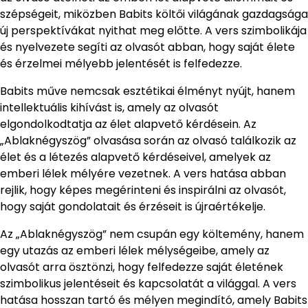
szépségeit, miközben Babits költői világának gazdagsága
új perspektívákat nyithat meg előtte. A vers szimbolikája
és nyelvezete segíti az olvasót abban, hogy saját élete
és érzelmei mélyebb jelentését is felfedezze.
Babits műve nemcsak esztétikai élményt nyújt, hanem
intellektuális kihívást is, amely az olvasót
elgondolkodtatja az élet alapvető kérdésein. Az
„Ablaknégyszög” olvasása során az olvasó találkozik az
élet és a létezés alapvető kérdéseivel, amelyek az
emberi lélek mélyére vezetnek. A vers hatása abban
rejlik, hogy képes megérinteni és inspirálni az olvasót,
hogy saját gondolatait és érzéseit is újraértékelje.
Az „Ablaknégyszög” nem csupán egy költemény, hanem
egy utazás az emberi lélek mélységeibe, amely az
olvasót arra ösztönzi, hogy felfedezze saját életének
szimbolikus jelentéseit és kapcsolatát a világgal. A vers
hatása hosszan tartó és mélyen megindító, amely Babits