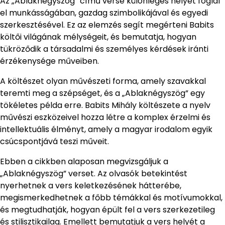
Az „Ablaknégyszög” című verse különleges helyet foglal
el munkásságában, gazdag szimbolikájával és egyedi
szerkesztésével. Ez az elemzés segít megérteni Babits
költői világának mélységeit, és bemutatja, hogyan
tükröződik a társadalmi és személyes kérdések iránti
érzékenysége műveiben.
A költészet olyan művészeti forma, amely szavakkal
teremti meg a szépséget, és a „Ablaknégyszög” egy
tökéletes példa erre. Babits Mihály költészete a nyelv
művészi eszközeivel hozza létre a komplex érzelmi és
intellektuális élményt, amely a magyar irodalom egyik
csúcspontjává teszi műveit.
Ebben a cikkben alaposan megvizsgáljuk a
„Ablaknégyszög” verset. Az olvasók betekintést
nyerhetnek a vers keletkezésének hátterébe,
megismerkedhetnek a főbb témákkal és motívumokkal,
és megtudhatják, hogyan épült fel a vers szerkezetileg
és stilisztikailag. Emellett bemutatjuk a vers helyét a