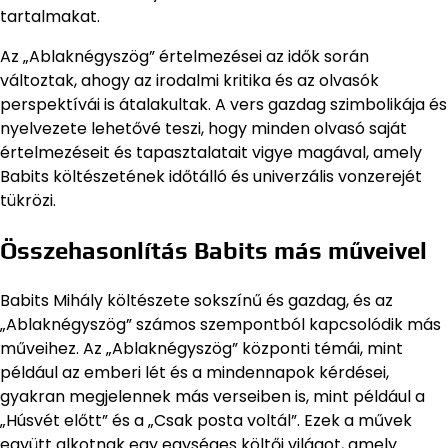
tartalmakat.
Az „Ablaknégyszög” értelmezései az idők során
változtak, ahogy az irodalmi kritika és az olvasók
perspektívái is átalakultak. A vers gazdag szimbolikája és
nyelvezete lehetővé teszi, hogy minden olvasó saját
értelmezéseit és tapasztalatait vigye magával, amely
Babits költészetének időtálló és univerzális vonzerejét
tükrözi.
Összehasonlítás Babits más műveivel
Babits Mihály költészete sokszínű és gazdag, és az
„Ablaknégyszög” számos szempontból kapcsolódik más
műveihez. Az „Ablaknégyszög” központi témái, mint
például az emberi lét és a mindennapok kérdései,
gyakran megjelennek más verseiben is, mint például a
„Húsvét előtt” és a „Csak posta voltál”. Ezek a művek
együtt alkotnak egy egységes költői világot, amely