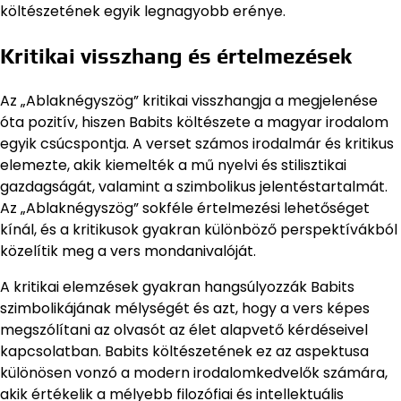
költészetének egyik legnagyobb erénye.
Kritikai visszhang és értelmezések
Az „Ablaknégyszög” kritikai visszhangja a megjelenése
óta pozitív, hiszen Babits költészete a magyar irodalom
egyik csúcspontja. A verset számos irodalmár és kritikus
elemezte, akik kiemelték a mű nyelvi és stilisztikai
gazdagságát, valamint a szimbolikus jelentéstartalmát.
Az „Ablaknégyszög” sokféle értelmezési lehetőséget
kínál, és a kritikusok gyakran különböző perspektívákból
közelítik meg a vers mondanivalóját.
A kritikai elemzések gyakran hangsúlyozzák Babits
szimbolikájának mélységét és azt, hogy a vers képes
megszólítani az olvasót az élet alapvető kérdéseivel
kapcsolatban. Babits költészetének ez az aspektusa
különösen vonzó a modern irodalomkedvelők számára,
akik értékelik a mélyebb filozófiai és intellektuális