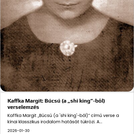
Kaffka Margit: Búcsú (a „shi king”-ből)
verselemzés
Kaffka Margit „Búcsú (a 'shi king'-ből)” című verse a
kínai klasszikus irodalom hatását tükrözi. A…
2026-01-30