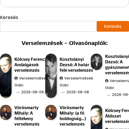
Keresés
Keresés
Verselemzések – Olvasónaplók:
Kosztolány
Kölcsey Ferenc:
Kosztolányi
Dezső: A
Andalgások
Dezső: A határ
gyászmenet
verselemzés
felé verselemzés
verselemzé
Verselemzések
Verselemzések
Verselem
Gabi
Gabi
Gabi
2026-08-09
2026-08-08
2026-08
Vörösmarty
Vörösmarty
Kölcsey Fer
Mihály: A
Mihály: (a fő
Áldozat
féltékeny
boldogság…)
verselemzé
verselemzés
verselemzés