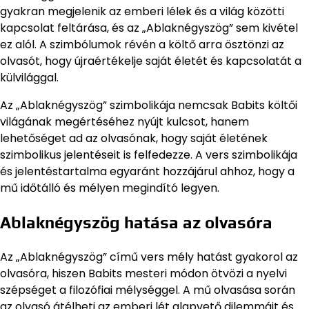
gyakran megjelenik az emberi lélek és a világ közötti
kapcsolat feltárása, és az „Ablaknégyszög” sem kivétel
ez alól. A szimbólumok révén a költő arra ösztönzi az
olvasót, hogy újraértékelje saját életét és kapcsolatát a
külvilággal.
Az „Ablaknégyszög” szimbolikája nemcsak Babits költői
világának megértéséhez nyújt kulcsot, hanem
lehetőséget ad az olvasónak, hogy saját életének
szimbolikus jelentéseit is felfedezze. A vers szimbolikája
és jelentéstartalma egyaránt hozzájárul ahhoz, hogy a
mű időtálló és mélyen megindító legyen.
Ablaknégyszög hatása az olvasóra
Az „Ablaknégyszög” című vers mély hatást gyakorol az
olvasóra, hiszen Babits mesteri módon ötvözi a nyelvi
szépséget a filozófiai mélységgel. A mű olvasása során
az olvasó átélheti az emberi lét alapvető dilemmáit és