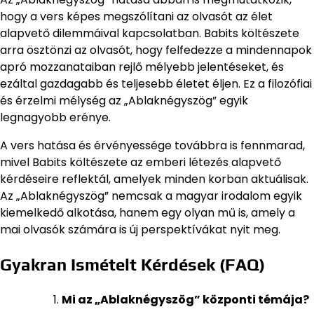
hogy a vers képes megszólítani az olvasót az élet
alapvető dilemmáival kapcsolatban. Babits költészete
arra ösztönzi az olvasót, hogy felfedezze a mindennapok
apró mozzanataiban rejlő mélyebb jelentéseket, és
ezáltal gazdagabb és teljesebb életet éljen. Ez a filozófiai
és érzelmi mélység az „Ablaknégyszög” egyik
legnagyobb erénye.
A vers hatása és érvényessége továbbra is fennmarad,
mivel Babits költészete az emberi létezés alapvető
kérdéseire reflektál, amelyek minden korban aktuálisak.
Az „Ablaknégyszög” nemcsak a magyar irodalom egyik
kiemelkedő alkotása, hanem egy olyan mű is, amely a
mai olvasók számára is új perspektívákat nyit meg.
Gyakran Ismételt Kérdések (FAQ)
Mi az „Ablaknégyszög” központi témája?