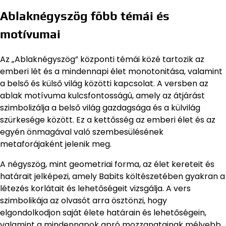
Ablaknégyszög főbb témái és
motívumai
Az „Ablaknégyszög” központi témái közé tartozik az
emberi lét és a mindennapi élet monotonitása, valamint
a belső és külső világ közötti kapcsolat. A versben az
ablak motívuma kulcsfontosságú, amely az átjárást
szimbolizálja a belső világ gazdagsága és a külvilág
szürkesége között. Ez a kettősség az emberi élet és az
egyén önmagával való szembesülésének
metaforájaként jelenik meg.
A négyszög, mint geometriai forma, az élet kereteit és
határait jelképezi, amely Babits költészetében gyakran a
létezés korlátait és lehetőségeit vizsgálja. A vers
szimbolikája az olvasót arra ösztönzi, hogy
elgondolkodjon saját élete határain és lehetőségein,
valamint a mindennapok apró mozzanatainak mélyebb