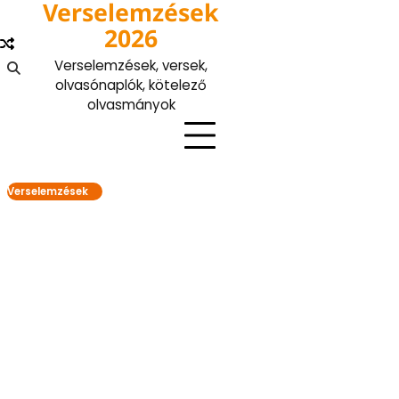
Verselemzések
Skip
to
2026
content
Verselemzések, versek,
olvasónaplók, kötelező
olvasmányok
Verselemzések