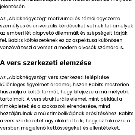
jelentésén.
Az „Ablaknégyszög” motívumai és témái egyszerre
személyes és univerzális kérdéseket vetnek fel, amelyek
az emberi lét alapvető dilemmáit és szépségeit tárják
fel. Babits költészetének ez az aspektusa különösen
vonzóvá teszi a verset a modern olvasók számára is.
A vers szerkezeti elemzése
Az „Ablaknégyszög” vers szerkezeti felépítése
különleges figyelmet érdemel, hiszen Babits mesterien
használja a költői formát, hogy kifejezze a mű mélyebb
tartalmait. A vers strukturális elemei, mint például a
rímképletek és a szakaszok elrendezése, mind
hozzájárulnak a mű szimbolikájának erősítéséhez. Babits
a vers szerkezetét úgy alakította ki, hogy az tükrözze a
versben megjelenő kettősségeket és ellentéteket.