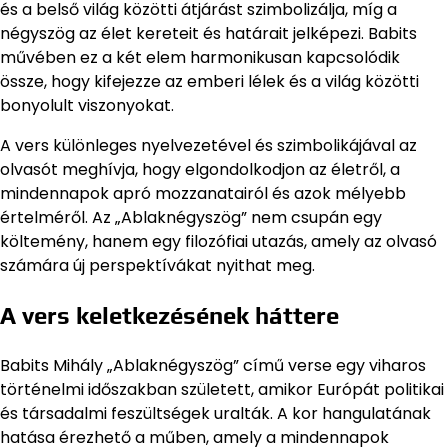
és a belső világ közötti átjárást szimbolizálja, míg a
négyszög az élet kereteit és határait jelképezi. Babits
művében ez a két elem harmonikusan kapcsolódik
össze, hogy kifejezze az emberi lélek és a világ közötti
bonyolult viszonyokat.
A vers különleges nyelvezetével és szimbolikájával az
olvasót meghívja, hogy elgondolkodjon az életről, a
mindennapok apró mozzanatairól és azok mélyebb
értelméről. Az „Ablaknégyszög” nem csupán egy
költemény, hanem egy filozófiai utazás, amely az olvasó
számára új perspektívákat nyithat meg.
A vers keletkezésének háttere
Babits Mihály „Ablaknégyszög” című verse egy viharos
történelmi időszakban született, amikor Európát politikai
és társadalmi feszültségek uralták. A kor hangulatának
hatása érezhető a műben, amely a mindennapok