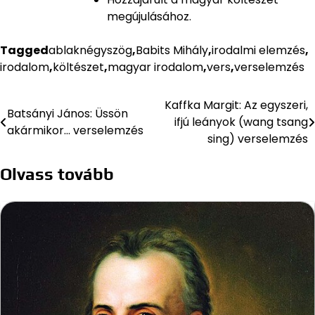
megújulásához.
Tagged
ablaknégyszög
,
Babits Mihály
,
irodalmi elemzés
,
irodalom
,
költészet
,
magyar irodalom
,
vers
,
verselemzés
Kaffka Margit: Az egyszeri,
Bejegyzés
Batsányi János: Üssön
ifjú leányok (wang tsang
akármikor… verselemzés
navigáció
sing) verselemzés
Olvass tovább