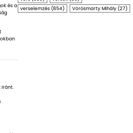
gok és a
verselemzés
(854)
Vörösmarty Mihály
(27)
ság
t
szokban
iránt.
s