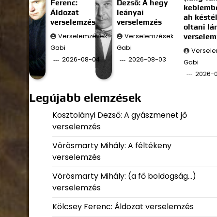
Ferenc:
Dezső: A hegy
keblembe
Áldozat
leányai
ah késté
verselemzés
verselemzés
oltani l
Verselemzések
Verselemzések
verselem
Gabi
Gabi
Versel
2026-08-04
2026-08-03
Gabi
2026-
Legújabb elemzések
Kosztolányi Dezső: A gyászmenet jő
verselemzés
Vörösmarty Mihály: A féltékeny
verselemzés
Vörösmarty Mihály: (a fő boldogság…)
verselemzés
Kölcsey Ferenc: Áldozat verselemzés