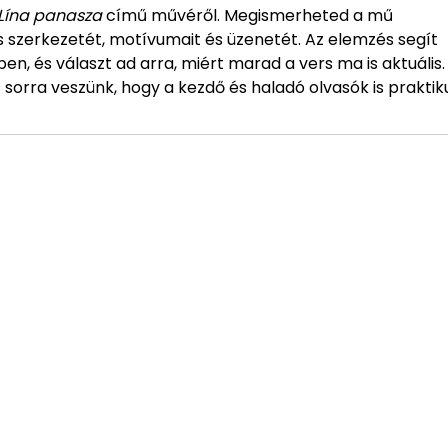
Lína panasza
című művéről. Megismerheted a mű
rs szerkezetét, motívumait és üzenetét. Az elemzés segít
ben, és választ ad arra, miért marad a vers ma is aktuális.
sorra veszünk, hogy a kezdő és haladó olvasók is praktik