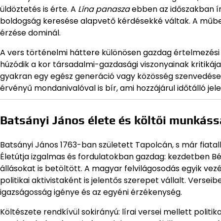
üldöztetés is érte. A
Lína panasza
ebben az időszakban ír
boldogság keresése alapvető kérdésekké váltak. A műben
érzése dominál.
A vers történelmi háttere különösen gazdag értelmezési 
húzódik a kor társadalmi-gazdasági viszonyainak kritiká
gyakran egy egész generáció vagy közösség szenvedései
érvényű mondanivalóval is bír, ami hozzájárul időtálló je
Batsányi János élete és költői munkás
Batsányi János 1763-ban született Tapolcán, s már fiata
Életútja izgalmas és fordulatokban gazdag: kezdetben Bé
állásokat is betöltött. A magyar felvilágosodás egyik ve
politikai aktivistaként is jelentős szerepet vállalt. Ver
igazságosság igénye és az egyéni érzékenység.
Költészete rendkívül sokirányú: lírai versei mellett politik