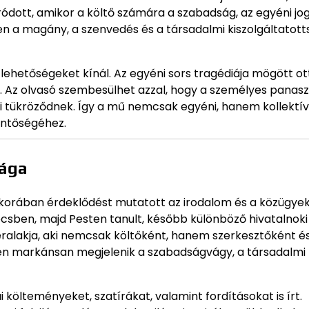
ódott, amikor a költő számára a szabadság, az egyéni jo
 a magány, a szenvedés és a társadalmi kiszolgáltatott
lehetőségeket kínál. Az egyéni sors tragédiája mögött ot
ja. Az olvasó szembesülhet azzal, hogy a személyes pana
 tükröződnek. Így a mű nemcsak egyéni, hanem kollektív
lentőségéhez.
sága
lkorában érdeklődést mutatott az irodalom és a közügyek 
csben, majd Pesten tanult, később különböző hivatalnoki
zéralakja, aki nemcsak költőként, hanem szerkesztőként é
seiben markánsan megjelenik a szabadságvágy, a társadalmi
ai költeményeket, szatírákat, valamint fordításokat is írt.