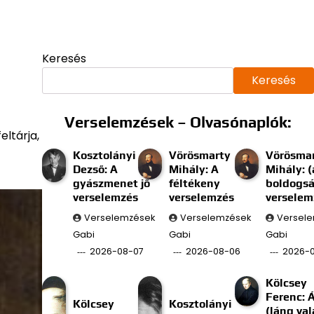
Keresés
Keresés
Verselemzések – Olvasónaplók:
ltárja,
Kosztolányi
Vörösmarty
Vörösma
Dezső: A
Mihály: A
Mihály: (
gyászmenet jő
féltékeny
boldogs
verselemzés
verselemzés
verselem
Verselemzések
Verselemzések
Versel
Gabi
Gabi
Gabi
2026-08-07
2026-08-06
2026-
Kölcsey
Ferenc: 
Kölcsey
Kosztolányi
(láng val