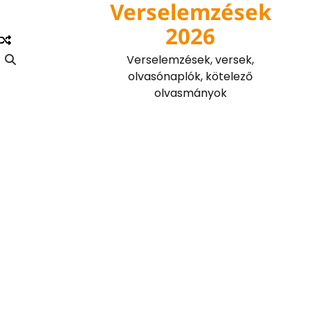
Verselemzések
Skip
to
2026
content
Verselemzések, versek,
olvasónaplók, kötelező
olvasmányok