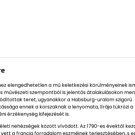
re
z elengedhetetlen a mű keletkezési körülményeinek is
 és művészeti szempontból is jelentős átalakulásokon men
hódítottak teret, ugyanakkor a Habsburg-uralom szigorú
kássága ennek a korszaknak a lenyomata, lírája tükrözi a
ni érzékenység kifejezését is.
életi nehézségek között vívódott. Az 1790-es évektől kez
 vett a francia forradalom eszméinek terjesztésében, s e