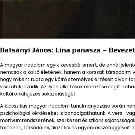
Batsányi János: Lína panasza – Beveze
A magyar irodalom egyik kevésbé ismert, de annál jelen
nemcsak a költő életének, hanem a korszak társadalmi v
hogy miként tudta egy költő személyes érzéseit olyan fo
visszatükröződik. Az ilyen alkotások elemzése segít abb
költői önkifejezés sokszínűségét.
A klasszikus magyar irodalom tanulmányozása során nem
pszichológiai kérdéseket is boncolgathatunk. A vers- v
motívumrendszerének, szerkezeti és stiláris sajátossága
történeti, társadalmi, filozófiai és egyéni összefüggéseit e