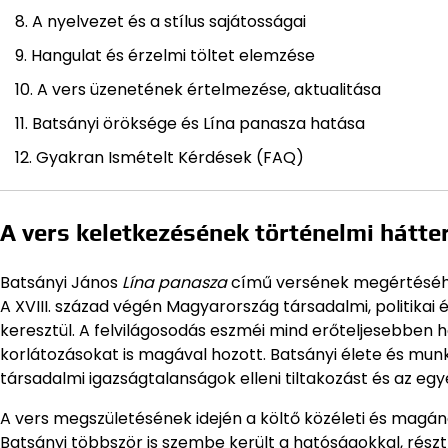
A nyelvezet és a stílus sajátosságai
Hangulat és érzelmi töltet elemzése
A vers üzenetének értelmezése, aktualitása
Batsányi öröksége és Lína panasza hatása
Gyakran Ismételt Kérdések (FAQ)
A vers keletkezésének történelmi hátte
Batsányi János
Lína panasza
című versének megértéséhe
A XVIII. század végén Magyarország társadalmi, politikai
keresztül. A felvilágosodás eszméi mind erőteljesebben 
korlátozásokat is magával hozott. Batsányi élete és mun
társadalmi igazságtalanságok elleni tiltakozást és az egyé
A vers megszületésének idején a költő közéleti és magán
Batsányi többször is szembe került a hatóságokkal, részt