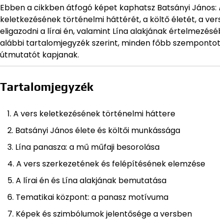
Ebben a cikkben átfogó képet kaphatsz Batsányi János:
keletkezésének történelmi háttérét, a költő életét, a ve
eligazodni a lírai én, valamint Lína alakjának értelmezésé
alábbi tartalomjegyzék szerint, minden főbb szempontot 
útmutatót kapjanak.
Tartalomjegyzék
A vers keletkezésének történelmi háttere
Batsányi János élete és költői munkássága
Lína panasza: a mű műfaji besorolása
A vers szerkezetének és felépítésének elemzése
A lírai én és Lína alakjának bemutatása
Tematikai központ: a panasz motívuma
Képek és szimbólumok jelentősége a versben