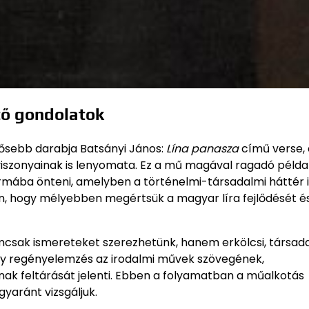
tő gondolatok
tősebb darabja Batsányi János:
Lína panasza
című verse,
iszonyainak is lenyomata. Ez a mű magával ragadó példa 
rmába önteni, amelyben a történelmi-társadalmi háttér i
an, hogy mélyebben megértsük a magyar líra fejlődését é
csak ismereteket szerezhetünk, hanem erkölcsi, társada
agy regényelemzés az irodalmi művek szövegének,
inak feltárását jelenti. Ebben a folyamatban a műalkotás
gyaránt vizsgáljuk.