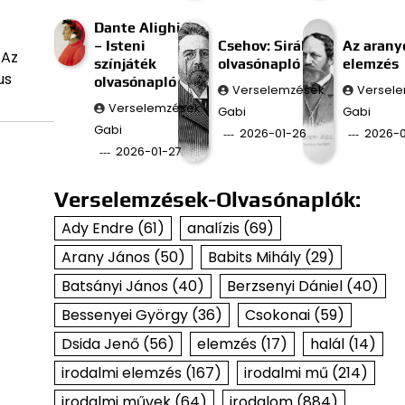
Dante Alighieri
– Isteni
Csehov: Sirály
Az aran
 Az
színjáték
olvasónapló
elemzés
us
olvasónapló
Verselemzések
Versel
Verselemzések
Gabi
Gabi
Gabi
2026-01-26
2026-0
2026-01-27
Verselemzések-Olvasónaplók:
Ady Endre
(61)
analízis
(69)
Arany János
(50)
Babits Mihály
(29)
Batsányi János
(40)
Berzsenyi Dániel
(40)
Bessenyei György
(36)
Csokonai
(59)
Dsida Jenő
(56)
elemzés
(17)
halál
(14)
irodalmi elemzés
(167)
irodalmi mű
(214)
irodalmi művek
(64)
irodalom
(884)