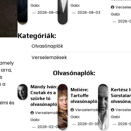
Gabi
Gabi
Versel
2026-08-04
2026-08-03
Gabi
2026-
Kategóriák:
Olvasónaplók
Verselemzések
 amely
arra,
Olvasónaplók:
s
s a
Mándy Iván:
Moliére:
Kertész I
Csutak és a
Tartuffe
Sorstala
szürke ló
olvasónapló
olvasóna
lmi és
olvasónapló
Verselemzések
Versel
Verselemzések
Gabi
Gabi
Gabi
2026-01-30
2026-0
2026-02-02