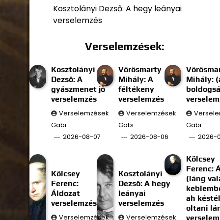
Kosztolányi Dezső: A hegy leányai
verselemzés
Verselemzések:
Kosztolányi
Vörösmarty
Vörösma
Dezső: A
Mihály: A
Mihály: (
gyászmenet jő
féltékeny
boldogs
verselemzés
verselemzés
verselem
Verselemzések
Verselemzések
Versel
Gabi
Gabi
Gabi
2026-08-07
2026-08-06
2026-
Kölcsey
Ferenc: 
Kölcsey
Kosztolányi
(láng val
Ferenc:
Dezső: A hegy
keblembe
Áldozat
leányai
ah késté
verselemzés
verselemzés
oltani l
Verselemzések
Verselemzések
verselem