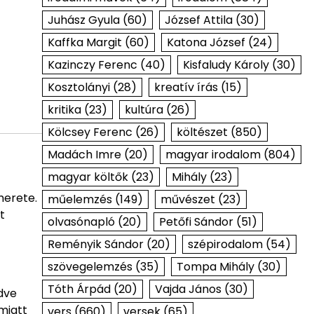
Juhász Gyula
(60)
József Attila
(30)
Kaffka Margit
(60)
Katona József
(24)
Kazinczy Ferenc
(40)
Kisfaludy Károly
(30)
Kosztolányi
(28)
kreatív írás
(15)
kritika
(23)
kultúra
(26)
Kölcsey Ferenc
(26)
költészet
(850)
Madách Imre
(20)
magyar irodalom
(804)
magyar költők
(23)
Mihály
(23)
merete.
műelemzés
(149)
művészet
(23)
t
olvasónapló
(20)
Petőfi Sándor
(51)
Reményik Sándor
(20)
szépirodalom
(54)
szövegelemzés
(35)
Tompa Mihály
(30)
Tóth Árpád
(20)
Vajda János
(30)
dve
miatt
vers
(660)
versek
(65)