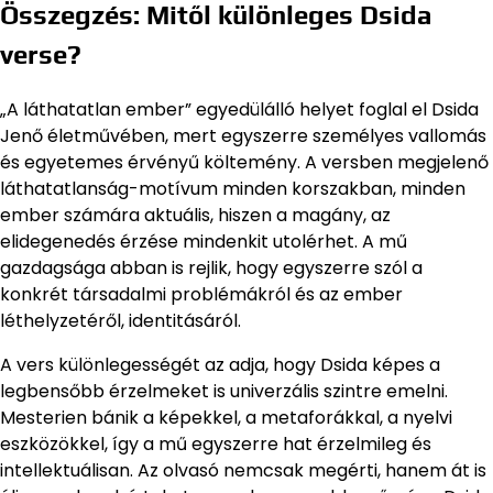
Összegzés: Mitől különleges Dsida
verse?
„A láthatatlan ember” egyedülálló helyet foglal el Dsida
Jenő életművében, mert egyszerre személyes vallomás
és egyetemes érvényű költemény. A versben megjelenő
láthatatlanság-motívum minden korszakban, minden
ember számára aktuális, hiszen a magány, az
elidegenedés érzése mindenkit utolérhet. A mű
gazdagsága abban is rejlik, hogy egyszerre szól a
konkrét társadalmi problémákról és az ember
léthelyzetéről, identitásáról.
A vers különlegességét az adja, hogy Dsida képes a
legbensőbb érzelmeket is univerzális szintre emelni.
Mesterien bánik a képekkel, a metaforákkal, a nyelvi
eszközökkel, így a mű egyszerre hat érzelmileg és
intellektuálisan. Az olvasó nemcsak megérti, hanem át is