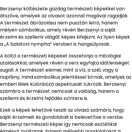
Berzsenyi költészete gazdag természeti képekkel van
átszőve, amelyek az olvasót azonnal magával ragadják.
A természet ábrázolása nem pusztán leíró, hanem
mélyen szimbolikus, amely révén Berzsenyi a saját
érzelmi és szellemi világát képes kifejezni. Az ilyen képek
a „A balatoni nympha” versben is hangsúlyosak.
A költő a természeti képeket összefonja a mitológiai
utalásokkal, amelyek révén a vers egyfajta időtlenséget
sugall. A természet elemei, mint a víz, a szél, vagy a
napfény, mind szimbolikus jelentéssel bírnak, amelyek az
emberi lélek különböző aspektusait tükrözik. Berzsenyi
számára a természet nemcsak a valóság, hanem a
szellemi és érzelmi fejlődés színtere is.
Ezek a képek lehetővé teszik az olvasó számára, hogy
saját érzelmeit és gondolatait is belevetítse a versbe.
Berzsenyi természeti képei így nemcsak esztétikai
élményt nyújtanak, hanem mélyebb gondolatokat is