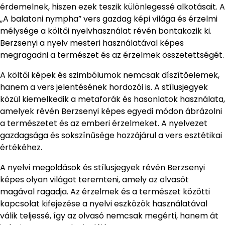
érdemelnek, hiszen ezek teszik különlegessé alkotásait. A
„A balatoni nympha” vers gazdag képi világa és érzelmi
mélysége a költői nyelvhasználat révén bontakozik ki.
Berzsenyi a nyelv mesteri használatával képes
megragadni a természet és az érzelmek összetettségét.
A költői képek és szimbólumok nemcsak díszítőelemek,
hanem a vers jelentésének hordozói is. A stílusjegyek
közül kiemelkedik a metaforák és hasonlatok használata,
amelyek révén Berzsenyi képes egyedi módon ábrázolni
a természetet és az emberi érzelmeket. A nyelvezet
gazdagsága és sokszínűsége hozzájárul a vers esztétikai
értékéhez.
A nyelvi megoldások és stílusjegyek révén Berzsenyi
képes olyan világot teremteni, amely az olvasót
magával ragadja. Az érzelmek és a természet közötti
kapcsolat kifejezése a nyelvi eszközök használatával
válik teljessé, így az olvasó nemcsak megérti, hanem át