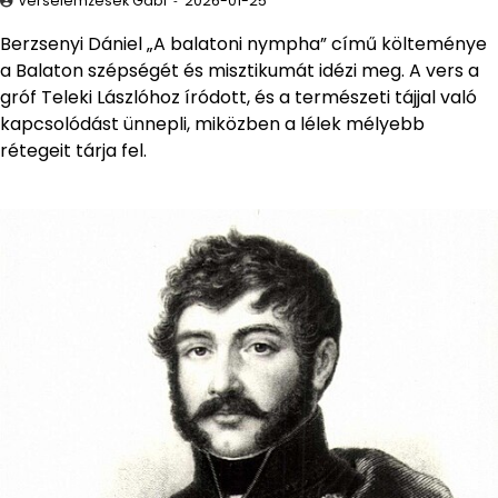
Verselemzések Gabi
2026-01-25
Berzsenyi Dániel „A balatoni nympha” című költeménye
a Balaton szépségét és misztikumát idézi meg. A vers a
gróf Teleki Lászlóhoz íródott, és a természeti tájjal való
kapcsolódást ünnepli, miközben a lélek mélyebb
rétegeit tárja fel.