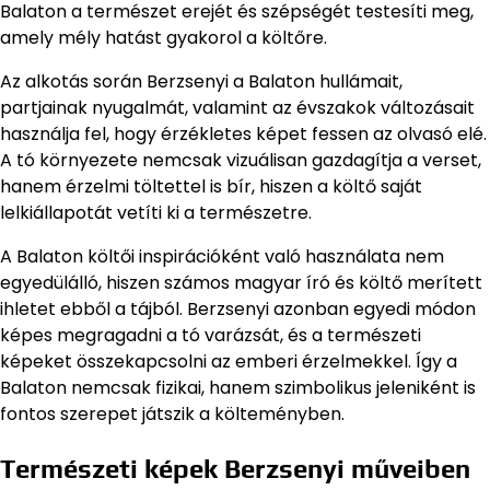
Balaton a természet erejét és szépségét testesíti meg,
amely mély hatást gyakorol a költőre.
Az alkotás során Berzsenyi a Balaton hullámait,
partjainak nyugalmát, valamint az évszakok változásait
használja fel, hogy érzékletes képet fessen az olvasó elé.
A tó környezete nemcsak vizuálisan gazdagítja a verset,
hanem érzelmi töltettel is bír, hiszen a költő saját
lelkiállapotát vetíti ki a természetre.
A Balaton költői inspirációként való használata nem
egyedülálló, hiszen számos magyar író és költő merített
ihletet ebből a tájból. Berzsenyi azonban egyedi módon
képes megragadni a tó varázsát, és a természeti
képeket összekapcsolni az emberi érzelmekkel. Így a
Balaton nemcsak fizikai, hanem szimbolikus jeleniként is
fontos szerepet játszik a költeményben.
Természeti képek Berzsenyi műveiben