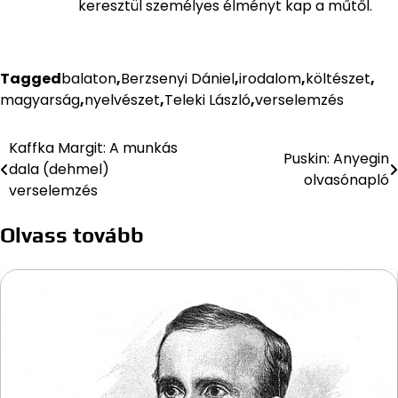
keresztül személyes élményt kap a műtől.
Tagged
balaton
,
Berzsenyi Dániel
,
irodalom
,
költészet
,
magyarság
,
nyelvészet
,
Teleki László
,
verselemzés
Kaffka Margit: A munkás
Bejegyzés
Puskin: Anyegin
dala (dehmel)
olvasónapló
navigáció
verselemzés
Olvass tovább