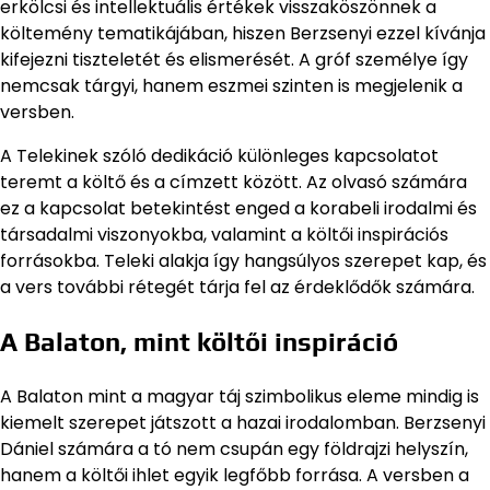
erkölcsi és intellektuális értékek visszaköszönnek a
költemény tematikájában, hiszen Berzsenyi ezzel kívánja
kifejezni tiszteletét és elismerését. A gróf személye így
nemcsak tárgyi, hanem eszmei szinten is megjelenik a
versben.
A Telekinek szóló dedikáció különleges kapcsolatot
teremt a költő és a címzett között. Az olvasó számára
ez a kapcsolat betekintést enged a korabeli irodalmi és
társadalmi viszonyokba, valamint a költői inspirációs
forrásokba. Teleki alakja így hangsúlyos szerepet kap, és
a vers további rétegét tárja fel az érdeklődők számára.
A Balaton, mint költői inspiráció
A Balaton mint a magyar táj szimbolikus eleme mindig is
kiemelt szerepet játszott a hazai irodalomban. Berzsenyi
Dániel számára a tó nem csupán egy földrajzi helyszín,
hanem a költői ihlet egyik legfőbb forrása. A versben a