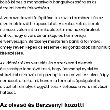
költő képes a mondanivaló hangsúlyozására és az
érzelmi hatás fokozására.
A vers szerkezeti felépítése tükrözi a természet és az
érzelmek közötti kapcsolatot. A szakaszok és sorok
ritmusa, valamint a rímképletek mind hozzájárulnak
ahhoz, hogy a vers dinamikája és harmóniája
érvényesüljön. Berzsenyi mesterien bánik a formával,
amely révén képes az érzelmek és gondolatok kifinomult
kifejezésére.
Az időmértékes verselés és a szerkezeti elemek
összessége lehetővé teszi, hogy Berzsenyi nyelvi és
stilisztikai eszközökkel gazdagítsa a művet. Az olvasó így
nemcsak a tartalmi, hanem a formai szépségeket is
élvezheti, amelyek együtt teszik teljessé a vers művészi
hatását.
Az olvasó és Berzsenyi közötti