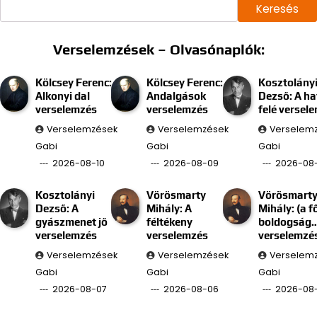
Keresés
Verselemzések – Olvasónaplók:
Kölcsey Ferenc:
Kölcsey Ferenc:
Kosztolány
Alkonyi dal
Andalgások
Dezső: A ha
verselemzés
verselemzés
felé versel
Verselemzések
Verselemzések
Verselem
Gabi
Gabi
Gabi
2026-08-10
2026-08-09
2026-08
Kosztolányi
Vörösmarty
Vörösmart
Dezső: A
Mihály: A
Mihály: (a f
gyászmenet jő
féltékeny
boldogság
verselemzés
verselemzés
verselemzé
Verselemzések
Verselemzések
Verselem
Gabi
Gabi
Gabi
2026-08-07
2026-08-06
2026-08