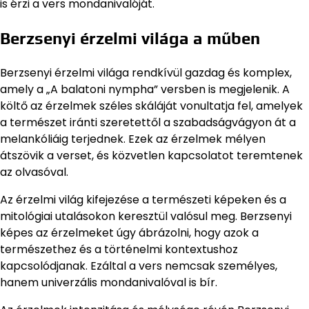
is érzi a vers mondanivalóját.
Berzsenyi érzelmi világa a műben
Berzsenyi érzelmi világa rendkívül gazdag és komplex,
amely a „A balatoni nympha” versben is megjelenik. A
költő az érzelmek széles skáláját vonultatja fel, amelyek
a természet iránti szeretettől a szabadságvágyon át a
melankóliáig terjednek. Ezek az érzelmek mélyen
átszövik a verset, és közvetlen kapcsolatot teremtenek
az olvasóval.
Az érzelmi világ kifejezése a természeti képeken és a
mitológiai utalásokon keresztül valósul meg. Berzsenyi
képes az érzelmeket úgy ábrázolni, hogy azok a
természethez és a történelmi kontextushoz
kapcsolódjanak. Ezáltal a vers nemcsak személyes,
hanem univerzális mondanivalóval is bír.