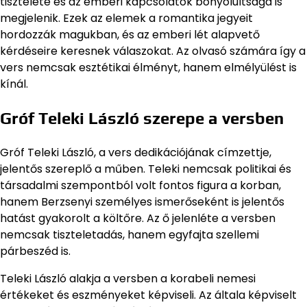
tisztelete és az emberi kapcsolatok bonyolultsága is
megjelenik. Ezek az elemek a romantika jegyeit
hordozzák magukban, és az emberi lét alapvető
kérdéseire keresnek válaszokat. Az olvasó számára így a
vers nemcsak esztétikai élményt, hanem elmélyülést is
kínál.
Gróf Teleki László szerepe a versben
Gróf Teleki László, a vers dedikációjának címzettje,
jelentős szereplő a műben. Teleki nemcsak politikai és
társadalmi szempontból volt fontos figura a korban,
hanem Berzsenyi személyes ismerőseként is jelentős
hatást gyakorolt a költőre. Az ő jelenléte a versben
nemcsak tiszteletadás, hanem egyfajta szellemi
párbeszéd is.
Teleki László alakja a versben a korabeli nemesi
értékeket és eszményeket képviseli. Az általa képviselt