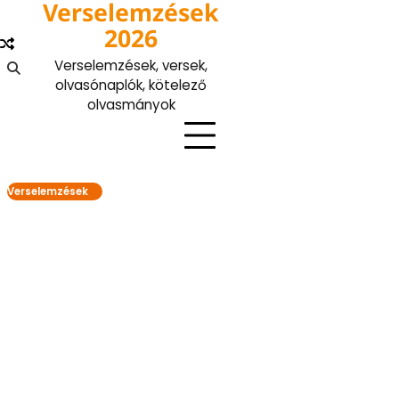
Verselemzések
Skip
to
2026
content
Verselemzések, versek,
olvasónaplók, kötelező
olvasmányok
Verselemzések