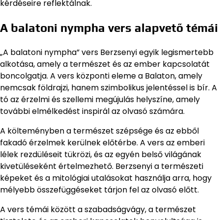
kérdéseire reflektálnak.
A balatoni nympha vers alapvető témái
„A balatoni nympha” vers Berzsenyi egyik legismertebb
alkotása, amely a természet és az ember kapcsolatát
boncolgatja. A vers központi eleme a Balaton, amely
nemcsak földrajzi, hanem szimbolikus jelentéssel is bír. A
tó az érzelmi és szellemi megújulás helyszíne, amely
további elmélkedést inspirál az olvasó számára.
A költeményben a természet szépsége és az ebből
fakadó érzelmek kerülnek előtérbe. A vers az emberi
lélek rezdüléseit tükrözi, és az egyén belső világának
kivetüléseként értelmezhető. Berzsenyi a természeti
képeket és a mitológiai utalásokat használja arra, hogy
mélyebb összefüggéseket tárjon fel az olvasó előtt.
A vers témái között a szabadságvágy, a természet