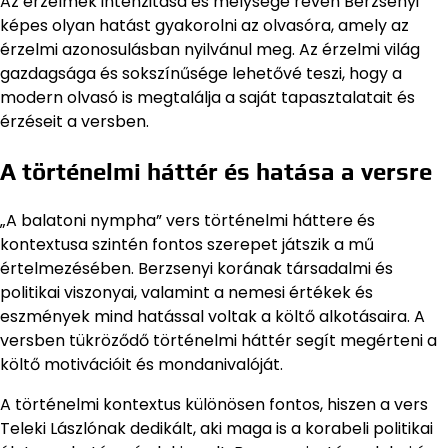
Az érzelmek intenzitása és mélysége révén Berzsenyi
képes olyan hatást gyakorolni az olvasóra, amely az
érzelmi azonosulásban nyilvánul meg. Az érzelmi világ
gazdagsága és sokszínűsége lehetővé teszi, hogy a
modern olvasó is megtalálja a saját tapasztalatait és
érzéseit a versben.
A történelmi háttér és hatása a versre
„A balatoni nympha” vers történelmi háttere és
kontextusa szintén fontos szerepet játszik a mű
értelmezésében. Berzsenyi korának társadalmi és
politikai viszonyai, valamint a nemesi értékek és
eszmények mind hatással voltak a költő alkotásaira. A
versben tükröződő történelmi háttér segít megérteni a
költő motivációit és mondanivalóját.
A történelmi kontextus különösen fontos, hiszen a vers
Teleki Lászlónak dedikált, aki maga is a korabeli politikai