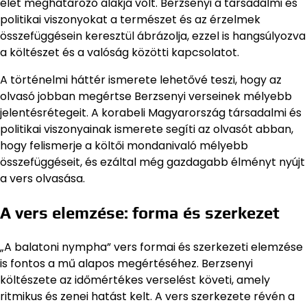
élet meghatározó alakja volt. Berzsenyi a társadalmi és
politikai viszonyokat a természet és az érzelmek
összefüggésein keresztül ábrázolja, ezzel is hangsúlyozva
a költészet és a valóság közötti kapcsolatot.
A történelmi háttér ismerete lehetővé teszi, hogy az
olvasó jobban megértse Berzsenyi verseinek mélyebb
jelentésrétegeit. A korabeli Magyarország társadalmi és
politikai viszonyainak ismerete segíti az olvasót abban,
hogy felismerje a költői mondanivaló mélyebb
összefüggéseit, és ezáltal még gazdagabb élményt nyújt
a vers olvasása.
A vers elemzése: forma és szerkezet
„A balatoni nympha” vers formai és szerkezeti elemzése
is fontos a mű alapos megértéséhez. Berzsenyi
költészete az időmértékes verselést követi, amely
ritmikus és zenei hatást kelt. A vers szerkezete révén a