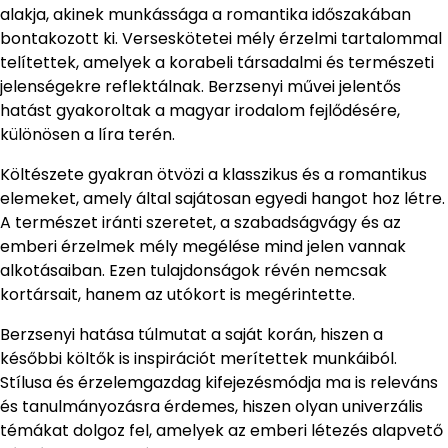
alakja, akinek munkássága a romantika időszakában
bontakozott ki. Verseskötetei mély érzelmi tartalommal
telítettek, amelyek a korabeli társadalmi és természeti
jelenségekre reflektálnak. Berzsenyi művei jelentős
hatást gyakoroltak a magyar irodalom fejlődésére,
különösen a líra terén.
Költészete gyakran ötvözi a klasszikus és a romantikus
elemeket, amely által sajátosan egyedi hangot hoz létre.
A természet iránti szeretet, a szabadságvágy és az
emberi érzelmek mély megélése mind jelen vannak
alkotásaiban. Ezen tulajdonságok révén nemcsak
kortársait, hanem az utókort is megérintette.
Berzsenyi hatása túlmutat a saját korán, hiszen a
későbbi költők is inspirációt merítettek munkáiból.
Stílusa és érzelemgazdag kifejezésmódja ma is releváns
és tanulmányozásra érdemes, hiszen olyan univerzális
témákat dolgoz fel, amelyek az emberi létezés alapvető