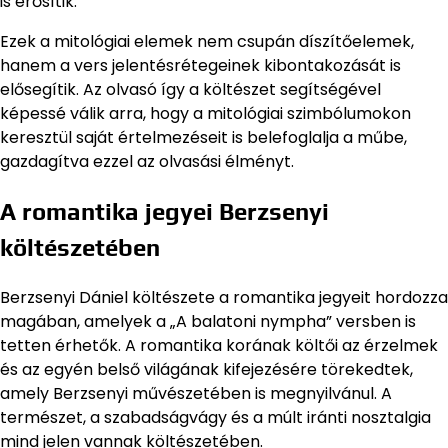
is erősítik.
Ezek a mitológiai elemek nem csupán díszítőelemek,
hanem a vers jelentésrétegeinek kibontakozását is
elősegítik. Az olvasó így a költészet segítségével
képessé válik arra, hogy a mitológiai szimbólumokon
keresztül saját értelmezéseit is belefoglalja a műbe,
gazdagítva ezzel az olvasási élményt.
A romantika jegyei Berzsenyi
költészetében
Berzsenyi Dániel költészete a romantika jegyeit hordozza
magában, amelyek a „A balatoni nympha” versben is
tetten érhetők. A romantika korának költői az érzelmek
és az egyén belső világának kifejezésére törekedtek,
amely Berzsenyi művészetében is megnyilvánul. A
természet, a szabadságvágy és a múlt iránti nosztalgia
mind jelen vannak költészetében.