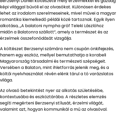
Berzsenyi Dániel költészete mély érzelmekkel és gazdag
képi világgal bűvöli el az olvasókat. Különösen érdekes
lehet az irodalom szerelmeseinek, mivel művei a magyar
romantika kiemelkedő példái közé tartoznak. Egyik ilyen
alkotása, „A balatoni nympha gróf Teleki Lászlóhoz
midőn a Balatonra szállott”, amely a természet és az
érzelmek összefonódását vizsgálja.
A költészet Berzsenyi számára nem csupán önkifejezés,
hanem egy eszköz, mellyel bemutathatja a korabeli
Magyarország társadalmi és természeti szépségeit.
Versében a Balaton, mint ihletforrás jelenik meg, és a
költői nyelvhasználat révén elénk tárul a tó varázslatos
világa.
Az olvasó betekintést nyer az alkotás születésébe,
kontextusába és eszköztárába. A részletes elemzés
segíti megérteni Berzsenyi stílusát, érzelmi világát,
valamint azt, hogyan kommunikál a mű az olvasóval.