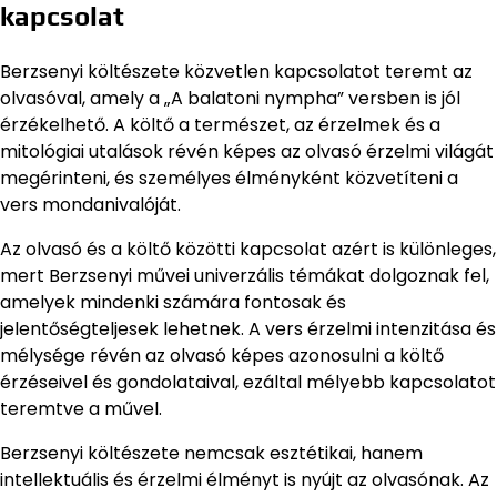
kapcsolat
Berzsenyi költészete közvetlen kapcsolatot teremt az
olvasóval, amely a „A balatoni nympha” versben is jól
érzékelhető. A költő a természet, az érzelmek és a
mitológiai utalások révén képes az olvasó érzelmi világát
megérinteni, és személyes élményként közvetíteni a
vers mondanivalóját.
Az olvasó és a költő közötti kapcsolat azért is különleges,
mert Berzsenyi művei univerzális témákat dolgoznak fel,
amelyek mindenki számára fontosak és
jelentőségteljesek lehetnek. A vers érzelmi intenzitása és
mélysége révén az olvasó képes azonosulni a költő
érzéseivel és gondolataival, ezáltal mélyebb kapcsolatot
teremtve a művel.
Berzsenyi költészete nemcsak esztétikai, hanem
intellektuális és érzelmi élményt is nyújt az olvasónak. Az