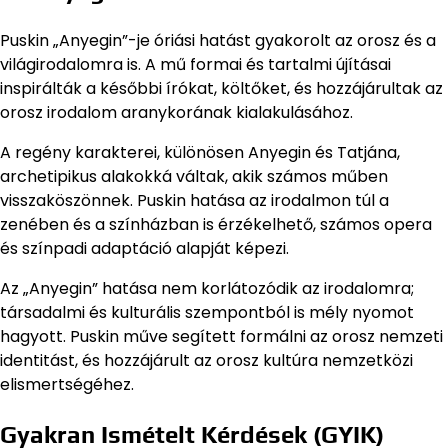
Puskin „Anyegin”-je óriási hatást gyakorolt az orosz és a
világirodalomra is. A mű formai és tartalmi újításai
inspirálták a későbbi írókat, költőket, és hozzájárultak az
orosz irodalom aranykorának kialakulásához.
A regény karakterei, különösen Anyegin és Tatjána,
archetipikus alakokká váltak, akik számos műben
visszaköszönnek. Puskin hatása az irodalmon túl a
zenében és a színházban is érzékelhető, számos opera
és színpadi adaptáció alapját képezi.
Az „Anyegin” hatása nem korlátozódik az irodalomra;
társadalmi és kulturális szempontból is mély nyomot
hagyott. Puskin műve segített formálni az orosz nemzeti
identitást, és hozzájárult az orosz kultúra nemzetközi
elismertségéhez.
Gyakran Ismételt Kérdések (GYIK)