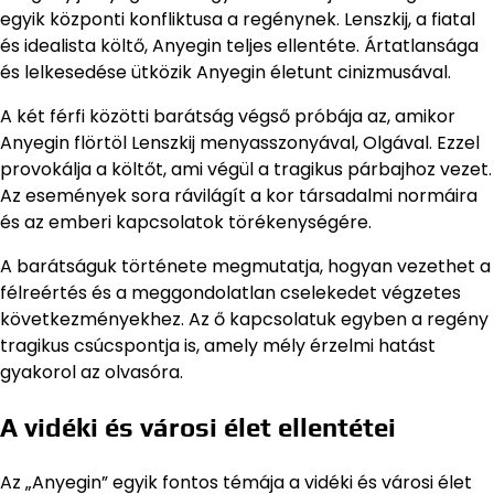
egyik központi konfliktusa a regénynek. Lenszkij, a fiatal
és idealista költő, Anyegin teljes ellentéte. Ártatlansága
és lelkesedése ütközik Anyegin életunt cinizmusával.
A két férfi közötti barátság végső próbája az, amikor
Anyegin flörtöl Lenszkij menyasszonyával, Olgával. Ezzel
provokálja a költőt, ami végül a tragikus párbajhoz vezet.
Az események sora rávilágít a kor társadalmi normáira
és az emberi kapcsolatok törékenységére.
A barátságuk története megmutatja, hogyan vezethet a
félreértés és a meggondolatlan cselekedet végzetes
következményekhez. Az ő kapcsolatuk egyben a regény
tragikus csúcspontja is, amely mély érzelmi hatást
gyakorol az olvasóra.
A vidéki és városi élet ellentétei
Az „Anyegin” egyik fontos témája a vidéki és városi élet