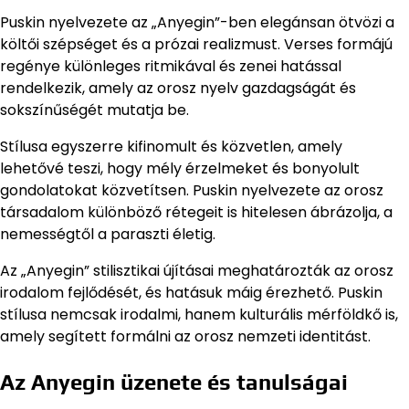
Puskin nyelvezete az „Anyegin”-ben elegánsan ötvözi a
költői szépséget és a prózai realizmust. Verses formájú
regénye különleges ritmikával és zenei hatással
rendelkezik, amely az orosz nyelv gazdagságát és
sokszínűségét mutatja be.
Stílusa egyszerre kifinomult és közvetlen, amely
lehetővé teszi, hogy mély érzelmeket és bonyolult
gondolatokat közvetítsen. Puskin nyelvezete az orosz
társadalom különböző rétegeit is hitelesen ábrázolja, a
nemességtől a paraszti életig.
Az „Anyegin” stilisztikai újításai meghatározták az orosz
irodalom fejlődését, és hatásuk máig érezhető. Puskin
stílusa nemcsak irodalmi, hanem kulturális mérföldkő is,
amely segített formálni az orosz nemzeti identitást.
Az Anyegin üzenete és tanulságai