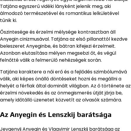
Tatjána egyszerű vidéki lányként jelenik meg, aki
álmodozó természetével és romantikus lelkületével
tűnik ki.
Őszintesége és érzelmi mélysége kontrasztban áll
Anyegin cinizmusával. Tatjána az első pillanattól kezdve
beleszeret Anyeginbe, és bátran kifejezi érzelmeit.
Azonban elutasítása mélyen megsebzi őt, és végül
felnőtté válik a felmerülő nehézségek során.
Tatjána karaktere a női erő és a fejlődés szimbólumává
válik, aki képes önálló döntéseket hozni és megállni a
helyét a férfiak által dominált világban. Az ő története az
érzelmi növekedés és az önmegismerés útját járja be,
amely időtálló üzenetet közvetít az olvasók számára.
Az Anyegin és Lenszkij barátsága
Jevgenyij Anyegin és Vlagyimir Lenszkij barátsága az