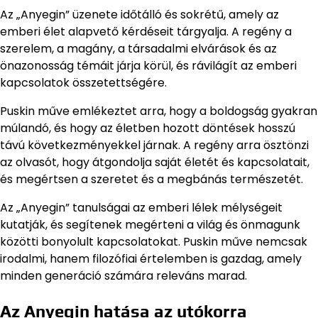
Az „Anyegin” üzenete időtálló és sokrétű, amely az
emberi élet alapvető kérdéseit tárgyalja. A regény a
szerelem, a magány, a társadalmi elvárások és az
önazonosság témáit járja körül, és rávilágít az emberi
kapcsolatok összetettségére.
Puskin műve emlékeztet arra, hogy a boldogság gyakran
múlandó, és hogy az életben hozott döntések hosszú
távú következményekkel járnak. A regény arra ösztönzi
az olvasót, hogy átgondolja saját életét és kapcsolatait,
és megértsen a szeretet és a megbánás természetét.
Az „Anyegin” tanulságai az emberi lélek mélységeit
kutatják, és segítenek megérteni a világ és önmagunk
közötti bonyolult kapcsolatokat. Puskin műve nemcsak
irodalmi, hanem filozófiai értelemben is gazdag, amely
minden generáció számára releváns marad.
Az Anyegin hatása az utókorra