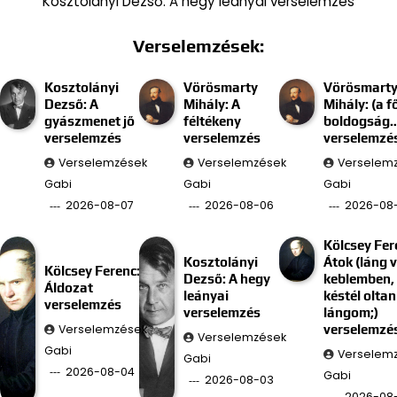
Kosztolányi Dezső: A hegy leányai verselemzés
Verselemzések:
Kosztolányi
Vörösmarty
Vörösmart
Dezső: A
Mihály: A
Mihály: (a f
gyászmenet jő
féltékeny
boldogság
verselemzés
verselemzés
verselemzé
Verselemzések
Verselemzések
Verselem
Gabi
Gabi
Gabi
2026-08-07
2026-08-06
2026-08
Kölcsey Fer
Kosztolányi
Átok (láng 
Kölcsey Ferenc:
Dezső: A hegy
keblemben, 
Áldozat
leányai
késtél oltan
verselemzés
verselemzés
lángom;)
Verselemzések
verselemzé
Verselemzések
Gabi
Verselem
Gabi
2026-08-04
Gabi
2026-08-03
2026-08