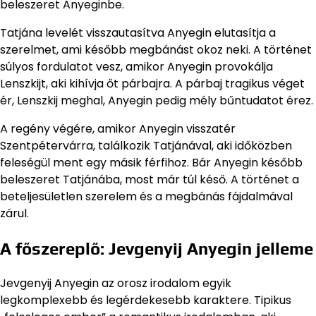
beleszeret Anyeginbe.
Tatjána levelét visszautasítva Anyegin elutasítja a
szerelmet, ami később megbánást okoz neki. A történet
súlyos fordulatot vesz, amikor Anyegin provokálja
Lenszkijt, aki kihívja őt párbajra. A párbaj tragikus véget
ér, Lenszkij meghal, Anyegin pedig mély bűntudatot érez.
A regény végére, amikor Anyegin visszatér
Szentpétervárra, találkozik Tatjánával, aki időközben
feleségül ment egy másik férfihoz. Bár Anyegin később
beleszeret Tatjánába, most már túl késő. A történet a
beteljesületlen szerelem és a megbánás fájdalmával
zárul.
A főszereplő: Jevgenyij Anyegin jelleme
Jevgenyij Anyegin az orosz irodalom egyik
legkomplexebb és legérdekesebb karaktere. Tipikus