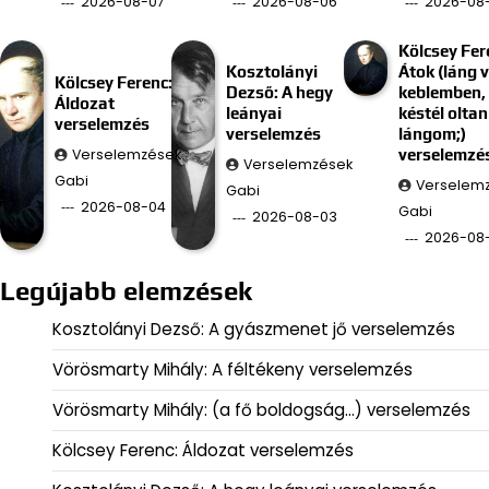
2026-08-07
2026-08-06
2026-08
Kölcsey Fer
Kosztolányi
Átok (láng 
Kölcsey Ferenc:
Dezső: A hegy
keblemben, 
Áldozat
leányai
késtél oltan
verselemzés
verselemzés
lángom;)
Verselemzések
verselemzé
Verselemzések
Gabi
Verselem
Gabi
2026-08-04
Gabi
2026-08-03
2026-08
Legújabb elemzések
Kosztolányi Dezső: A gyászmenet jő verselemzés
Vörösmarty Mihály: A féltékeny verselemzés
Vörösmarty Mihály: (a fő boldogság…) verselemzés
Kölcsey Ferenc: Áldozat verselemzés