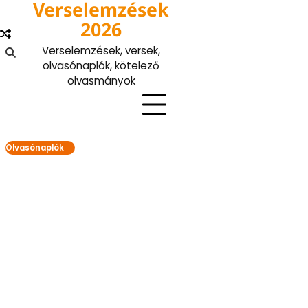
Verselemzések
Skip
to
2026
content
Verselemzések, versek,
olvasónaplók, kötelező
olvasmányok
Olvasónaplók