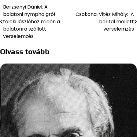
Berzsenyi Dániel: A
Bejegyzés
balatoni nympha gróf
Csokonai Vitéz Mihály: A
navigáció
teleki lászlóhoz midőn a
borital mellett
balatonra szállott
verselemzés
verselemzés
Olvass tovább