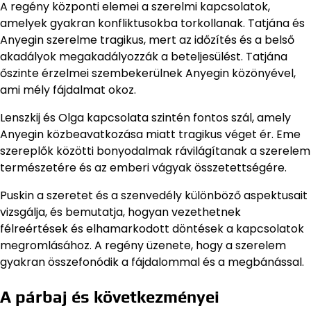
A regény központi elemei a szerelmi kapcsolatok,
amelyek gyakran konfliktusokba torkollanak. Tatjána és
Anyegin szerelme tragikus, mert az időzítés és a belső
akadályok megakadályozzák a beteljesülést. Tatjána
őszinte érzelmei szembekerülnek Anyegin közönyével,
ami mély fájdalmat okoz.
Lenszkij és Olga kapcsolata szintén fontos szál, amely
Anyegin közbeavatkozása miatt tragikus véget ér. Eme
szereplők közötti bonyodalmak rávilágítanak a szerelem
természetére és az emberi vágyak összetettségére.
Puskin a szeretet és a szenvedély különböző aspektusait
vizsgálja, és bemutatja, hogyan vezethetnek
félreértések és elhamarkodott döntések a kapcsolatok
megromlásához. A regény üzenete, hogy a szerelem
gyakran összefonódik a fájdalommal és a megbánással.
A párbaj és következményei