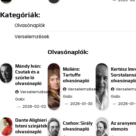
Kategóriák:
Olvasónaplók
Verselemzések
Olvasónaplók:
Mándy Iván:
Moliére:
Kertész Imr
Csutak és a
Tartuffe
Sorstalans
szürke ló
olvasónapló
olvasónapl
olvasónapló
Verselemzések
Verselem
Verselemzések
Gabi
Gabi
Gabi
2026-01-30
2026-01-
2026-02-02
Dante Alighieri –
Csehov: Sirály
Az aranyem
Isteni színjáték
olvasónapló
elemzés
olvasónapló