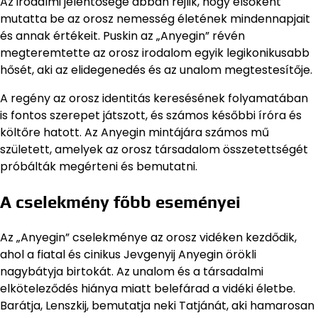
Az irodalmi jelentősége abban rejlik, hogy elsőként
mutatta be az orosz nemesség életének mindennapjait
és annak értékeit. Puskin az „Anyegin” révén
megteremtette az orosz irodalom egyik legikonikusabb
hősét, aki az elidegenedés és az unalom megtestesítője.
A regény az orosz identitás keresésének folyamatában
is fontos szerepet játszott, és számos későbbi íróra és
költőre hatott. Az Anyegin mintájára számos mű
született, amelyek az orosz társadalom összetettségét
próbálták megérteni és bemutatni.
A cselekmény főbb eseményei
Az „Anyegin” cselekménye az orosz vidéken kezdődik,
ahol a fiatal és cinikus Jevgenyij Anyegin örökli
nagybátyja birtokát. Az unalom és a társadalmi
elköteleződés hiánya miatt belefárad a vidéki életbe.
Barátja, Lenszkij, bemutatja neki Tatjánát, aki hamarosan