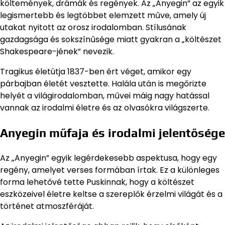
költemények, drámák és regények. Az „Anyegin” az egyik
legismertebb és legtöbbet elemzett műve, amely új
utakat nyitott az orosz irodalomban. Stílusának
gazdagsága és sokszínűsége miatt gyakran a „költészet
Shakespeare-jének” nevezik.
Tragikus életútja 1837-ben ért véget, amikor egy
párbajban életét vesztette. Halála után is megőrizte
helyét a világirodalomban, művei máig nagy hatással
vannak az irodalmi életre és az olvasókra világszerte.
Anyegin műfaja és irodalmi jelentősége
Az „Anyegin” egyik legérdekesebb aspektusa, hogy egy
regény, amelyet verses formában írtak. Ez a különleges
forma lehetővé tette Puskinnak, hogy a költészet
eszközeivel életre keltse a szereplők érzelmi világát és a
történet atmoszféráját.