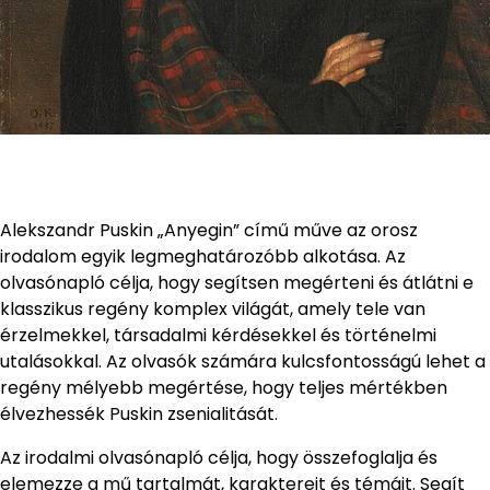
Alekszandr Puskin „Anyegin” című műve az orosz
irodalom egyik legmeghatározóbb alkotása. Az
olvasónapló célja, hogy segítsen megérteni és átlátni e
klasszikus regény komplex világát, amely tele van
érzelmekkel, társadalmi kérdésekkel és történelmi
utalásokkal. Az olvasók számára kulcsfontosságú lehet a
regény mélyebb megértése, hogy teljes mértékben
élvezhessék Puskin zsenialitását.
Az irodalmi olvasónapló célja, hogy összefoglalja és
elemezze a mű tartalmát, karaktereit és témáit. Segít