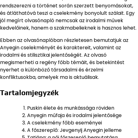
rendszerezni a történet során szerzett benyomásokat,
és átláthatóvá teszi a cselekmény bonyolult szálait. Egy
jól megírt olvasónapló nemcsak az irodalmi művek
kedvelőinek, hanem a szakmabelieknek is hasznos lehet.
Ebben az olvasónaplóban részletesen bemutatjuk az
Anyegin cselekményét és karaktereit, valamint az
irodalmi és stilisztikai jelentőségét. Az olvasó
megismerheti a regény főbb témáit, és betekintést
nyerhet a különböző társadalmi és érzelmi
konfliktusokba, amelyek ma is aktuálisak.
Tartalomjegyzék
Puskin élete és munkássága röviden
Anyegin műfaja és irodalmi jelentősége
A cselekmény főbb eseményei
A főszereplő: Jevgenyij Anyegin jelleme
Tatjána: a női főszereplő bemutatása