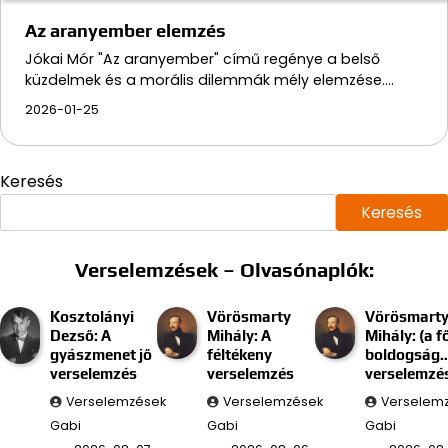
Az aranyember elemzés
Jókai Mór "Az aranyember" című regénye a belső
küzdelmek és a morális dilemmák mély elemzése.…
2026-01-25
Keresés
Keresés
Verselemzések – Olvasónaplók:
Kosztolányi
Vörösmarty
Vörösmart
Dezső: A
Mihály: A
Mihály: (a f
gyászmenet jő
féltékeny
boldogság
verselemzés
verselemzés
verselemzé
Verselemzések
Verselemzések
Verselem
Gabi
Gabi
Gabi