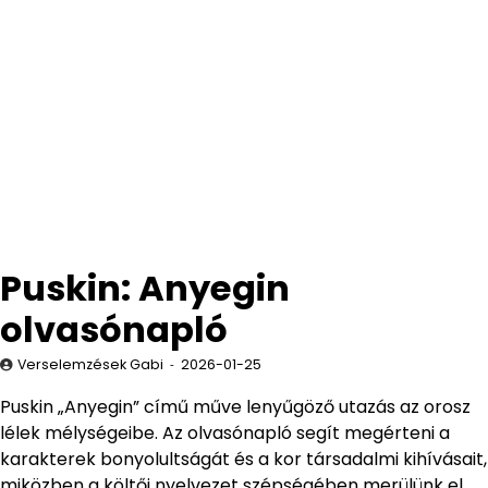
Puskin: Anyegin
olvasónapló
Verselemzések Gabi
2026-01-25
Puskin „Anyegin” című műve lenyűgöző utazás az orosz
lélek mélységeibe. Az olvasónapló segít megérteni a
karakterek bonyolultságát és a kor társadalmi kihívásait,
miközben a költői nyelvezet szépségében merülünk el.