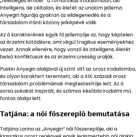
„felesleges ember” a romantikus irodalomban, aki
intelligens, de céltalan, és életét az unalom jellemzi.
Anyegin figurája gyakran az elidegenedés és a
társadalom iránti közöny jelképévé válik.
Az ő karakterének egyik fő jellemzője az, hogy képtelen
az érzelmi kötődésre, ami végül tragikus eseményekhez
vezet. Annak ellenére, hogy vonzó és intelligens, életét
belső konfliktusok és az érzelmi üresség uralják.
Puskin Anyegin alakjával új színt vitt az orosz irodalomba,
és olyan karaktert teremtett, aki a XIX. századi orosz
társadalom problémáinak megtestesítője lett. Az ő
sorsa sokakat inspirált, és számos későbbi irodalmi mű
fontos alakja lett.
Tatjána: a női főszereplő bemutatása
Tatjána Larina az „Anyegin” női főszereplője, aki a
klasszikus orosz regények egyik legismertebb női alakja.