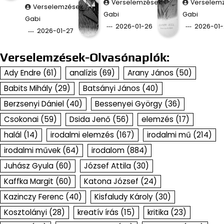
Verselemzések
Verselem
Verselemzések
Gabi
Gabi
Gabi
2026-01-26
2026-01-
2026-01-27
Verselemzések-Olvasónaplók:
Ady Endre
(61)
analízis
(69)
Arany János
(50)
Babits Mihály
(29)
Batsányi János
(40)
Berzsenyi Dániel
(40)
Bessenyei György
(36)
Csokonai
(59)
Dsida Jenő
(56)
elemzés
(17)
halál
(14)
irodalmi elemzés
(167)
irodalmi mű
(214)
irodalmi művek
(64)
irodalom
(884)
Juhász Gyula
(60)
József Attila
(30)
Kaffka Margit
(60)
Katona József
(24)
Kazinczy Ferenc
(40)
Kisfaludy Károly
(30)
Kosztolányi
(28)
kreatív írás
(15)
kritika
(23)