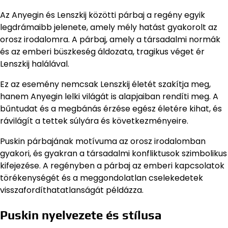
Az Anyegin és Lenszkij közötti párbaj a regény egyik
legdrámaibb jelenete, amely mély hatást gyakorolt az
orosz irodalomra. A párbaj, amely a társadalmi normák
és az emberi büszkeség áldozata, tragikus véget ér
Lenszkij halálával.
Ez az esemény nemcsak Lenszkij életét szakítja meg,
hanem Anyegin lelki világát is alapjaiban rendíti meg. A
bűntudat és a megbánás érzése egész életére kihat, és
rávilágít a tettek súlyára és következményeire.
Puskin párbajának motívuma az orosz irodalomban
gyakori, és gyakran a társadalmi konfliktusok szimbolikus
kifejezése. A regényben a párbaj az emberi kapcsolatok
törékenységét és a meggondolatlan cselekedetek
visszafordíthatatlanságát példázza.
Puskin nyelvezete és stílusa