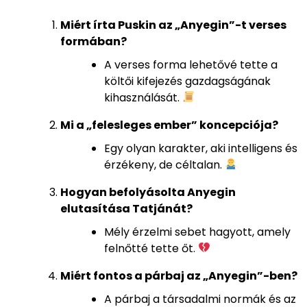
Miért írta Puskin az „Anyegin”-t verses
formában?
A verses forma lehetővé tette a
költői kifejezés gazdagságának
kihasználását.
Mi a „felesleges ember” koncepciója?
Egy olyan karakter, aki intelligens és
érzékeny, de céltalan.
Hogyan befolyásolta Anyegin
elutasítása Tatjánát?
Mély érzelmi sebet hagyott, amely
felnőtté tette őt.
Miért fontos a párbaj az „Anyegin”-ben?
A párbaj a társadalmi normák és az