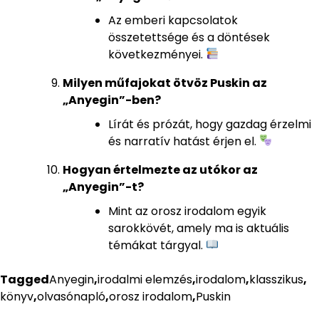
Az emberi kapcsolatok
összetettsége és a döntések
következményei.
Milyen műfajokat ötvöz Puskin az
„Anyegin”-ben?
Lírát és prózát, hogy gazdag érzelmi
és narratív hatást érjen el.
Hogyan értelmezte az utókor az
„Anyegin”-t?
Mint az orosz irodalom egyik
sarokkövét, amely ma is aktuális
témákat tárgyal.
Tagged
Anyegin
,
irodalmi elemzés
,
irodalom
,
klasszikus
,
könyv
,
olvasónapló
,
orosz irodalom
,
Puskin