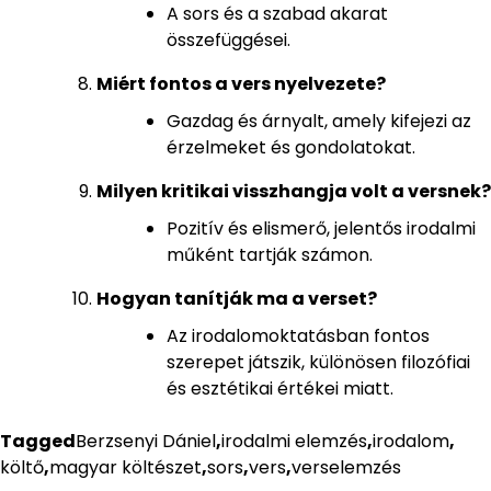
A sors és a szabad akarat
összefüggései.
Miért fontos a vers nyelvezete?
Gazdag és árnyalt, amely kifejezi az
érzelmeket és gondolatokat.
Milyen kritikai visszhangja volt a versnek?
Pozitív és elismerő, jelentős irodalmi
műként tartják számon.
Hogyan tanítják ma a verset?
Az irodalomoktatásban fontos
szerepet játszik, különösen filozófiai
és esztétikai értékei miatt.
Tagged
Berzsenyi Dániel
,
irodalmi elemzés
,
irodalom
,
költő
,
magyar költészet
,
sors
,
vers
,
verselemzés