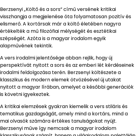
Berzsenyi „Költő és a sors” című versének kritikai
visszhangja a megjelenése óta folyamatosan pozitív és
elismerő. A kortársak már a költő életében nagyra
értékelték a mű filozófiai mélységét és esztétikai
szépségét. Azóta is a magyar irodalom egyik
alapművének tekintik.
A vers irodalmi jelentősége abban rejlik, hogy új
perspektívát nyitott a sors és az emberi lét kérdéseinek
irodalmi feldolgozása terén. Berzsenyi költészete a
klasszikus és modern elemek ötvözésével új utakat
nyitott a magyar lírában, amelyet a későbbi generációk
is követni igyekeztek.
A kritikai elemzések gyakran kiemelik a vers stiláris és
tematikus gazdagságát, amely mind a kortárs, mind a
mai olvasók számára értékes tanulságokat nyújt.
Berzsenyi műve így nemcsak a magyar irodalom
klasszikusának számít, hanem a világirodalom palettáján