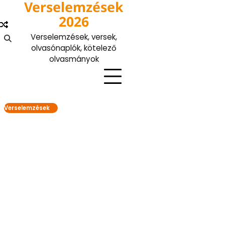
Verselemzések
Skip
to
2026
content
Verselemzések, versek,
olvasónaplók, kötelező
olvasmányok
Verselemzések