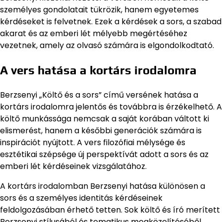
személyes gondolatait tükrözik, hanem egyetemes
kérdéseket is felvetnek. Ezek a kérdések a sors, a szabad
akarat és az emberi lét mélyebb megértéséhez
vezetnek, amely az olvasó számára is elgondolkodtató.
A vers hatása a kortárs irodalomra
Berzsenyi „Költő és a sors” című versének hatása a
kortárs irodalomra jelentős és továbbra is érzékelhető. A
költő munkássága nemcsak a saját korában váltott ki
elismerést, hanem a későbbi generációk számára is
inspirációt nyújtott. A vers filozófiai mélysége és
esztétikai szépsége új perspektívát adott a sors és az
emberi lét kérdéseinek vizsgálatához.
A kortárs irodalomban Berzsenyi hatása különösen a
sors és a személyes identitás kérdéseinek
feldolgozásában érhető tetten. Sok költő és író merített
Berzsenyi stílusából és tematikus megközelítéséből,