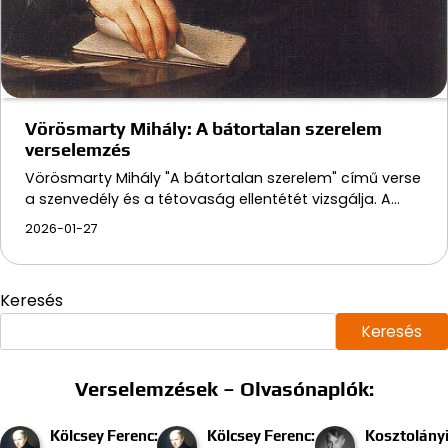
Vörösmarty Mihály: A bátortalan szerelem
verselemzés
Vörösmarty Mihály "A bátortalan szerelem" című verse
a szenvedély és a tétovaság ellentétét vizsgálja. A…
2026-01-27
Keresés
Keresés
Verselemzések – Olvasónaplók:
Kölcsey Ferenc:
Kölcsey Ferenc:
Kosztolány