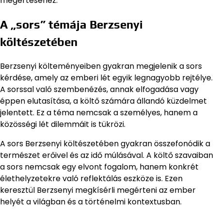
megértéséhez.
A „sors” témája Berzsenyi
költészetében
Berzsenyi költeményeiben gyakran megjelenik a sors
kérdése, amely az emberi lét egyik legnagyobb rejtélye.
A sorssal való szembenézés, annak elfogadása vagy
éppen elutasítása, a költő számára állandó küzdelmet
jelentett. Ez a téma nemcsak a személyes, hanem a
közösségi lét dilemmáit is tükrözi.
A sors Berzsenyi költészetében gyakran összefonódik a
természet erőivel és az idő múlásával. A költő szavaiban
a sors nemcsak egy elvont fogalom, hanem konkrét
élethelyzetekre való reflektálás eszköze is. Ezen
keresztül Berzsenyi megkísérli megérteni az ember
helyét a világban és a történelmi kontextusban.