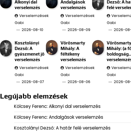
Alkonyi dal
Andalgások
Dezső: A ha
verselemzés
verselemzés
felé versel
Verselemzések
Verselemzések
Verselem
Gabi
Gabi
Gabi
2026-08-10
2026-08-09
2026-08
Kosztolányi
Vörösmarty
Vörösmart
Dezső: A
Mihály: A
Mihály: (a f
gyászmenet jő
féltékeny
boldogság
verselemzés
verselemzés
verselemzé
Verselemzések
Verselemzések
Verselem
Gabi
Gabi
Gabi
2026-08-07
2026-08-06
2026-08
Legújabb elemzések
Kölcsey Ferenc: Alkonyi dal verselemzés
Kölcsey Ferenc: Andalgások verselemzés
Kosztolányi Dezső: A határ felé verselemzés