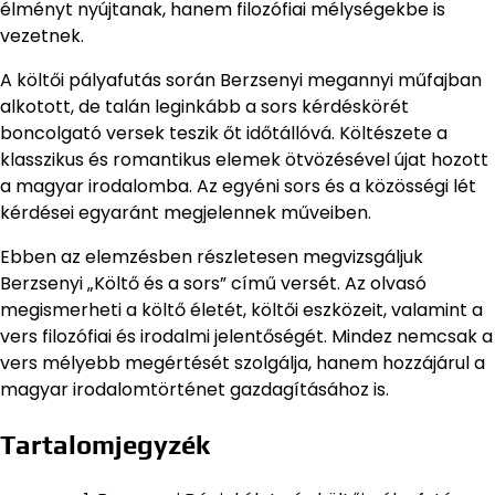
élményt nyújtanak, hanem filozófiai mélységekbe is
vezetnek.
A költői pályafutás során Berzsenyi megannyi műfajban
alkotott, de talán leginkább a sors kérdéskörét
boncolgató versek teszik őt időtállóvá. Költészete a
klasszikus és romantikus elemek ötvözésével újat hozott
a magyar irodalomba. Az egyéni sors és a közösségi lét
kérdései egyaránt megjelennek műveiben.
Ebben az elemzésben részletesen megvizsgáljuk
Berzsenyi „Költő és a sors” című versét. Az olvasó
megismerheti a költő életét, költői eszközeit, valamint a
vers filozófiai és irodalmi jelentőségét. Mindez nemcsak a
vers mélyebb megértését szolgálja, hanem hozzájárul a
magyar irodalomtörténet gazdagításához is.
Tartalomjegyzék