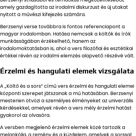
amely gazdagította az irodalmi diskurzust és új utakat
nyitott a művészi kifejezés számára.
Berzsenyi verse továbbra is fontos referenciapont a
magyar irodalomban. Hatása nemcsak a költők és írók
munkásságában érzékelhető, hanem az
irodalomoktatásban is, ahol a vers filozófiai és esztétikai
értékei révén az irodalmi elemzés alapvető részévé vált.
Érzelmi és hangulati elemek vizsgálata
A „Költő és a sors” című vers érzelmi és hangulati elemei
központi szerepet játszanak a mű hatásában. Berzsenyi
mesterien ötvözi a személyes élményeket az univerzális
kérdésekkel, amelyek révén a vers mély érzelmi hatást
gyakorol az olvasóra.
A versben megjelenő érzelmi elemek közé tartozik a
melankólia, a remény és a küzdelem, amelyek a sorssal