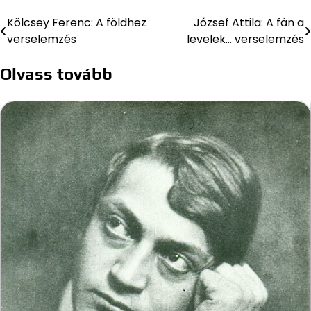
Kölcsey Ferenc: A földhez
József Attila: A fán a
Bejegyzés
verselemzés
levelek… verselemzés
navigáció
Olvass tovább