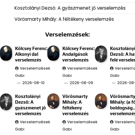
Kosztolányi Dezső: A gyászmenet jő verselemzés
Vörösmarty Mihály: A féltékeny verselemzés
Verselemzések:
Kölcsey Ferenc:
Kölcsey Ferenc:
Kosztolány
Alkonyi dal
Andalgások
Dezső: A ha
verselemzés
verselemzés
felé versel
Verselemzések
Verselemzések
Verselem
Gabi
Gabi
Gabi
2026-08-10
2026-08-09
2026-08
Kosztolányi
Vörösmarty
Vörösmart
Dezső: A
Mihály: A
Mihály: (a f
gyászmenet jő
féltékeny
boldogság
verselemzés
verselemzés
verselemzé
Verselemzések
Verselemzések
Verselem
Gabi
Gabi
Gabi