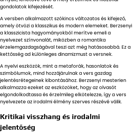
gondolatok kifejezését.
A versben alkalmazott szókincs változatos és kifejező,
amely ötvözi a klasszikus és modern elemeket. Berzsenyi
a klasszicista hagyományokból merítve emeli a
nyelvezet színvonalát, miközben a romantika
érzelemgazdagságával teszi azt még hatásosabbá. Ez a
kettősség ad különleges dinamizmust a versnek.
A nyelvi eszközök, mint a metaforák, hasonlatok és
szimbólumok, mind hozzájárulnak a vers gazdag
jelentésrétegeinek kibontásához. Berzsenyi mesterien
alkalmazza ezeket az eszközöket, hogy az olvasót
elgondolkodtassa és érzelmileg elkötelezze, így a vers
nyelvezete az irodalmi élmény szerves részévé válik.
Kritikai visszhang és irodalmi
jelentőség