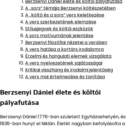
Berzsenyi Dániel élete és költői pályafutása
A „sors” témája Berzsenyi költészetében
A „költő és a sors” vers keletkezése
A vers szerkezetének elemzése
Stílusjegyek és költői eszközök
A sors motívumának jelentése
Berzsenyi filozófiai nézetei a versben
A vers hatása a kortárs irodalomra
Érzelmi és hangulati elemek vizsgálata
A vers nyelvezetének sajátosságai
Kritikai visszhang és irodalmi jelentőség
A vers mai értelmezése és tanítása
Berzsenyi Dániel élete és költői
pályafutása
Berzsenyi Dániel 1776-ban született Egyházashetyén, és
1836-ban hunyt el Niklán. Életét nagyban befolyásolta a