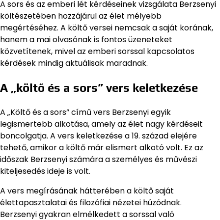
A sors és az emberi lét kérdéseinek vizsgálata Berzsenyi
költészetében hozzájárul az élet mélyebb
megértéséhez. A költő versei nemcsak a saját korának,
hanem a mai olvasónak is fontos üzeneteket
közvetítenek, mivel az emberi sorssal kapcsolatos
kérdések mindig aktuálisak maradnak.
A „költő és a sors” vers keletkezése
A „Költő és a sors” című vers Berzsenyi egyik
legismertebb alkotása, amely az élet nagy kérdéseit
boncolgatja. A vers keletkezése a 19. század elejére
tehető, amikor a költő már elismert alkotó volt. Ez az
időszak Berzsenyi számára a személyes és művészi
kiteljesedés ideje is volt.
A vers megírásának hátterében a költő saját
élettapasztalatai és filozófiai nézetei húzódnak.
Berzsenyi gyakran elmélkedett a sorssal való