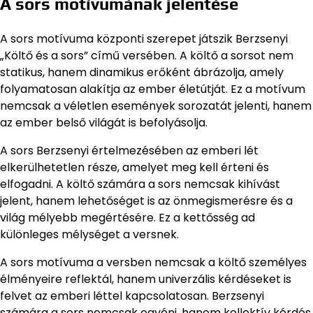
A sors motívumának jelentése
A sors motívuma központi szerepet játszik Berzsenyi
„Költő és a sors” című versében. A költő a sorsot nem
statikus, hanem dinamikus erőként ábrázolja, amely
folyamatosan alakítja az ember életútját. Ez a motívum
nemcsak a véletlen események sorozatát jelenti, hanem
az ember belső világát is befolyásolja.
A sors Berzsenyi értelmezésében az emberi lét
elkerülhetetlen része, amelyet meg kell érteni és
elfogadni. A költő számára a sors nemcsak kihívást
jelent, hanem lehetőséget is az önmegismerésre és a
világ mélyebb megértésére. Ez a kettősség ad
különleges mélységet a versnek.
A sors motívuma a versben nemcsak a költő személyes
élményeire reflektál, hanem univerzális kérdéseket is
felvet az emberi léttel kapcsolatosan. Berzsenyi
számára a sors nemcsak egyéni, hanem kollektív kérdés