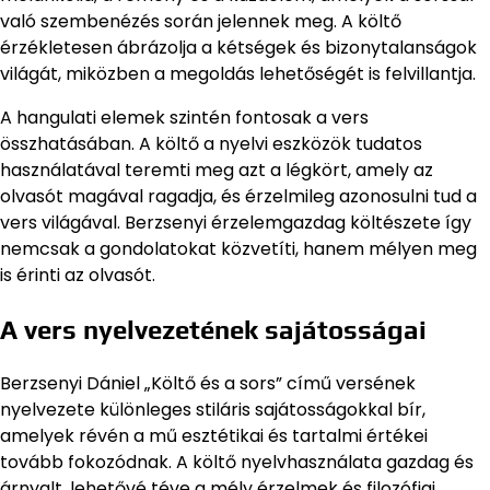
való szembenézés során jelennek meg. A költő
érzékletesen ábrázolja a kétségek és bizonytalanságok
világát, miközben a megoldás lehetőségét is felvillantja.
A hangulati elemek szintén fontosak a vers
összhatásában. A költő a nyelvi eszközök tudatos
használatával teremti meg azt a légkört, amely az
olvasót magával ragadja, és érzelmileg azonosulni tud a
vers világával. Berzsenyi érzelemgazdag költészete így
nemcsak a gondolatokat közvetíti, hanem mélyen meg
is érinti az olvasót.
A vers nyelvezetének sajátosságai
Berzsenyi Dániel „Költő és a sors” című versének
nyelvezete különleges stiláris sajátosságokkal bír,
amelyek révén a mű esztétikai és tartalmi értékei
tovább fokozódnak. A költő nyelvhasználata gazdag és
árnyalt, lehetővé téve a mély érzelmek és filozófiai