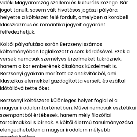
vidéki Magyarország szellemi és kulturális közege. Bár
jogot tanult, sosem vált hivatásos jogászi pályára;
helyette a költészet felé fordult, amelyben a korabeli
klasszicizmus és romantika jegyeit egyaránt
felfedezhetjük.
Költői pályafutása során Berzsenyi számos
költeményében foglalkozott a sors kérdésével. Ezek a
versek nemcsak személyes érzelmeket tükröznek,
hanem a kor emberének általános küzdelmeit is.
Berzsenyi gyakran merített az antikvitásból, ami
klasszikus elemekkel gazdagította verseit, és ezáltal
időtállóvá tette őket.
Berzsenyi költészete különleges helyet foglal el a
magyar irodalomtörténetben. Művei nemcsak esztétikai
szempontból értékesek, hanem mély filozófiai
tartalmakkal is bírnak. A költői életmű tanulmányozása
elengedhetetlen a magyar irodalom mélyebb