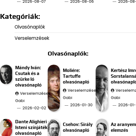
2026-08-07
2026-08-06
2026-08
Kategóriák:
Olvasónaplók
Verselemzések
Olvasónaplók:
Mándy Iván:
Moliére:
Kertész Imr
Csutak és a
Tartuffe
Sorstalans
szürke ló
olvasónapló
olvasónapl
olvasónapló
Verselemzések
Verselem
Verselemzések
Gabi
Gabi
Gabi
2026-01-30
2026-01-
2026-02-02
Dante Alighieri –
Csehov: Sirály
Az aranyem
Isteni színjáték
olvasónapló
elemzés
olvasónapló