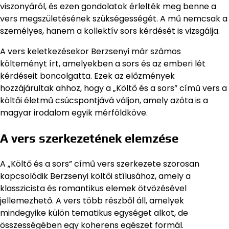
viszonyáról, és ezen gondolatok érlelték meg benne a
vers megszületésének szükségességét. A mű nemcsak a
személyes, hanem a kollektív sors kérdését is vizsgálja.
A vers keletkezésekor Berzsenyi már számos
költeményt írt, amelyekben a sors és az emberi lét
kérdéseit boncolgatta. Ezek az előzmények
hozzájárultak ahhoz, hogy a „Költő és a sors” című vers a
költői életmű csúcspontjává váljon, amely azóta is a
magyar irodalom egyik mérföldköve.
A vers szerkezetének elemzése
A „Költő és a sors” című vers szerkezete szorosan
kapcsolódik Berzsenyi költői stílusához, amely a
klasszicista és romantikus elemek ötvözésével
jellemezhető. A vers több részből áll, amelyek
mindegyike külön tematikus egységet alkot, de
összességében egy koherens egészet formál.