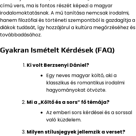
című vers, ma is fontos részét képezi a magyar
irodalomoktatásnak. A mű tanítása nemcsak irodalmi,
hanem filozófiai és történeti szempontból is gazdagítja a
diákok tudását, így hozzájárul a kultúra megőrzéséhez és
továbbadásához.
Gyakran Ismételt Kérdések (FAQ)
Ki volt Berzsenyi Dániel?
Egy neves magyar költő, aki a
klasszikus és romantikus irodalmi
hagyományokat ötvözte.
Mi a „Költő és a sors” fő témája?
Az emberi sors kérdései és a sorssal
való küzdelem.
Milyen stílusjegyek jellemzik a verset?