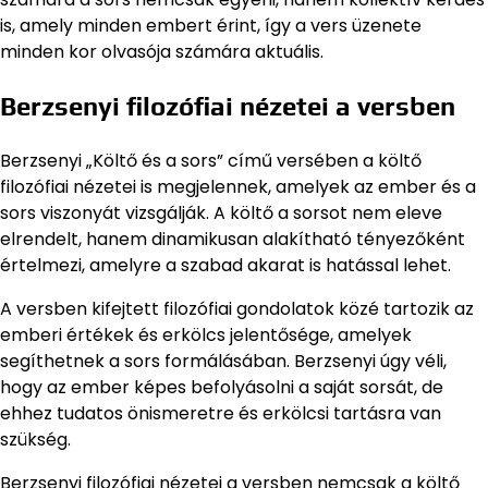
is, amely minden embert érint, így a vers üzenete
minden kor olvasója számára aktuális.
Berzsenyi filozófiai nézetei a versben
Berzsenyi „Költő és a sors” című versében a költő
filozófiai nézetei is megjelennek, amelyek az ember és a
sors viszonyát vizsgálják. A költő a sorsot nem eleve
elrendelt, hanem dinamikusan alakítható tényezőként
értelmezi, amelyre a szabad akarat is hatással lehet.
A versben kifejtett filozófiai gondolatok közé tartozik az
emberi értékek és erkölcs jelentősége, amelyek
segíthetnek a sors formálásában. Berzsenyi úgy véli,
hogy az ember képes befolyásolni a saját sorsát, de
ehhez tudatos önismeretre és erkölcsi tartásra van
szükség.
Berzsenyi filozófiai nézetei a versben nemcsak a költő