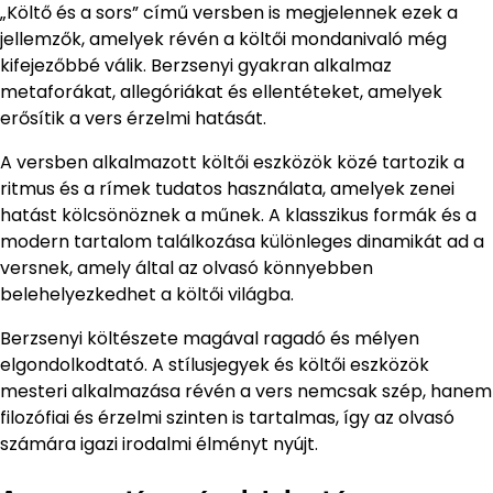
„Költő és a sors” című versben is megjelennek ezek a
jellemzők, amelyek révén a költői mondanivaló még
kifejezőbbé válik. Berzsenyi gyakran alkalmaz
metaforákat, allegóriákat és ellentéteket, amelyek
erősítik a vers érzelmi hatását.
A versben alkalmazott költői eszközök közé tartozik a
ritmus és a rímek tudatos használata, amelyek zenei
hatást kölcsönöznek a műnek. A klasszikus formák és a
modern tartalom találkozása különleges dinamikát ad a
versnek, amely által az olvasó könnyebben
belehelyezkedhet a költői világba.
Berzsenyi költészete magával ragadó és mélyen
elgondolkodtató. A stílusjegyek és költői eszközök
mesteri alkalmazása révén a vers nemcsak szép, hanem
filozófiai és érzelmi szinten is tartalmas, így az olvasó
számára igazi irodalmi élményt nyújt.