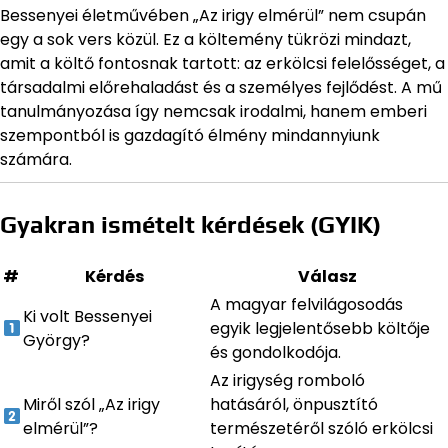
Bessenyei életművében „Az irigy elmérül” nem csupán
egy a sok vers közül. Ez a költemény tükrözi mindazt,
amit a költő fontosnak tartott: az erkölcsi felelősséget, a
társadalmi előrehaladást és a személyes fejlődést. A mű
tanulmányozása így nemcsak irodalmi, hanem emberi
szempontból is gazdagító élmény mindannyiunk
számára.
Gyakran ismételt kérdések (GYIK)
#
Kérdés
Válasz
A magyar felvilágosodás
Ki volt Bessenyei
egyik legjelentősebb költője
György?
és gondolkodója.
Az irigység romboló
Miről szól „Az irigy
hatásáról, önpusztító
elmérül”?
természetéről szóló erkölcsi