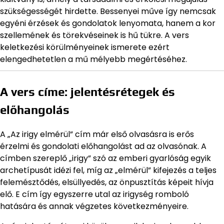
szükségességét hirdette. Bessenyei műve így nemcsak
egyéni érzések és gondolatok lenyomata, hanem a kor
szellemének és törekvéseinek is hű tükre. A vers
keletkezési körülményeinek ismerete ezért
elengedhetetlen a mű mélyebb megértéséhez.
A vers címe: jelentésrétegek és
előhangolás
A „Az irigy elmérül” cím már első olvasásra is erős
érzelmi és gondolati előhangolást ad az olvasónak. A
címben szereplő „irigy” szó az emberi gyarlóság egyik
archetípusát idézi fel, míg az „elmérül” kifejezés a teljes
felemésztődés, elsüllyedés, az önpusztítás képeit hívja
elő. E cím így egyszerre utal az irigység romboló
hatására és annak végzetes következményeire.