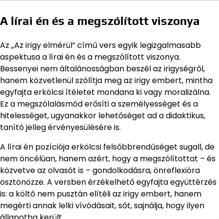
A lírai én és a megszólított viszonya
Az „Az irigy elmérül” című vers egyik legizgalmasabb
aspektusa a lírai én és a megszólított viszonya.
Bessenyei nem általánosságban beszél az irigységről,
hanem közvetlenül szólítja meg az irigy embert, mintha
egyfajta erkölcsi ítéletet mondana ki vagy moralizálna.
Ez a megszólalásmód erősíti a személyességet és a
hitelességet, ugyanakkor lehetőséget ad a didaktikus,
tanító jelleg érvényesülésére is.
A lírai én pozíciója erkölcsi felsőbbrendűséget sugall, de
nem öncélúan, hanem azért, hogy a megszólítottat – és
közvetve az olvasót is – gondolkodásra, önreflexióra
ösztönözze. A versben érzékelhető egyfajta együttérzés
is: a költő nem pusztán elítéli az irigy embert, hanem
megérti annak lelki vívódásait, sőt, sajnálja, hogy ilyen
állapotba került.