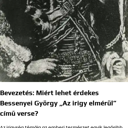
Bevezetés: Miért lehet érdekes
Bessenyei György „Az irigy elmérül”
című verse?
Az irigység témája az emberi természet egyik legősibb