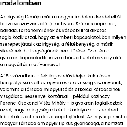
irodalomban
Az irigység témája már a magyar irodalom kezdeteitől
fogva vissza-visszatérő motívum. Számos népmese,
ballada, történelmi ének és későbbi lírai alkotás
foglalkozik azzal, hogy az emberi kapcsolatokban milyen
szerepet játszik az irigység, a féltékenység, a másik
sikerének, boldogságának nem tűrése. Ez a téma
gyakran kapcsolódik össze a bűn, a büntetés vagy akár
a megváltás motívumaival.
A 18. században, a felvilágosodás idején különösen
hangsúlyossá vált az egyén és a közösség viszonyának,
valamint a társadalmi együttélés erkölcsi kérdéseinek
vizsgálata. Bessenyei kortársai – például Kazinczy
Ferenc, Csokonai Vitéz Mihály – is gyakran foglalkoztak
azzal, hogy az irigység miként akadályozza az emberi
kibontakozást és a közösségi fejlődést. Az irigység, mint a
magyar társadalom egyik tipikus gyarlósága, a nemzeti