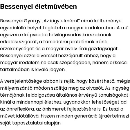
Bessenyei életművében
Bessenyei György „Az irigy elmérül” című költeménye
egyedülálló helyet foglal el a magyar irodalomban. A mű
egyszerre képviseli a felvilágosodás korszakának
erkölcsi szigorát, a társadalmi problémák iránti
érzékenységet és a magyar nyelv lírai gazdagságát.
Bessenyei ezzel a verssel hozzájárult ahhoz, hogy a
magyar irodalom ne csak szépségében, hanem erkölcsi
tartalmában is kiváló legyen.
A vers jelentősége abban is rejlik, hogy közérthető, mégis
mélyenszántó módon szólítja meg az olvasót. Az irigység
témájának feldolgozása általános érvényű tanulságokat
kínál a mindennapi élethez, ugyanakkor lehetőséget ad
az önreflexióra, az önismeret fejlesztésére is. Ez teszi a
művet időtállóvá, hiszen minden generáció újraértelmezi
saját tapasztalatai alapján.