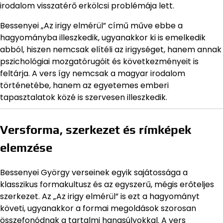
irodalom visszatérő erkölcsi problémája lett.
Bessenyei „Az irigy elmérül” című műve ebbe a
hagyományba illeszkedik, ugyanakkor ki is emelkedik
abból, hiszen nemcsak elítéli az irigységet, hanem annak
pszichológiai mozgatórugóit és következményeit is
feltárja. A vers így nemcsak a magyar irodalom
történetébe, hanem az egyetemes emberi
tapasztalatok közé is szervesen illeszkedik.
Versforma, szerkezet és rímképek
elemzése
Bessenyei György verseinek egyik sajátossága a
klasszikus formakultusz és az egyszerű, mégis erőteljes
szerkezet. Az „Az irigy elmérül” is ezt a hagyományt
követi, ugyanakkor a formai megoldások szorosan
összefonódnak a tartalmi hangsúlyokkal. A vers