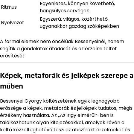
Egyenletes, könnyen követhető,
Ritmus
hangsúlyos sorvégek
Egyszerű, világos, közérthető,
Nyelvezet
ugyanakkor gazdag szóképekben
A formai elemek nem öncélúak Bessenyeinél, hanem
segítik a gondolatok átadását és az érzelmi töltet
erősítését.
Képek, metaforák és jelképek szerepe a
műben
Bessenyei György költészetének egyik legnagyobb
erőssége a képek, metaforák és jelképek tudatos, mégis
érzékeny használata. Az „Az irigy elmérül”-ben is
találkozhatunk olyan kifejezésekkel, amelyek révén a
költő kézzelfoghatóvá teszi az absztrakt érzelmeket és