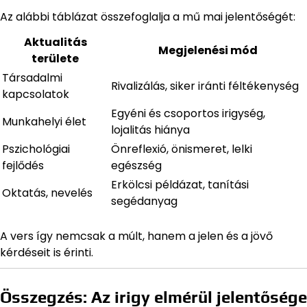
Az alábbi táblázat összefoglalja a mű mai jelentőségét:
Aktualitás
Megjelenési mód
területe
Társadalmi
Rivalizálás, siker iránti féltékenység
kapcsolatok
Egyéni és csoportos irigység,
Munkahelyi élet
lojalitás hiánya
Pszichológiai
Önreflexió, önismeret, lelki
fejlődés
egészség
Erkölcsi példázat, tanítási
Oktatás, nevelés
segédanyag
A vers így nemcsak a múlt, hanem a jelen és a jövő
kérdéseit is érinti.
Összegzés: Az irigy elmérül jelentősége