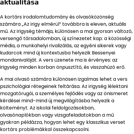
aktualitása
A kortárs irodalomtudomány és olvasóközönség
számára „Az irigy elmérül” továbbra is eleven, aktuális
mű. Az irigység témája, különösen a mai gyorsan változó,
versengő társadalomban, új színezetet kap: a közösségi
média, a munkahelyi rivalizálás, az egyéni sikerek vagy
kudarcok mind új kontextusba helyezik Bessenyei
mondanivalóját. A vers üzenete ma is érvényes: az
irigység minden korban önpusztító, és visszahúzó erő.
A mai olvasó számára különösen izgalmas lehet a vers
pszichológiai rétegeinek feltárása. Az irigység lélektani
mozgatórugói, a személyes fejlődés vagy az önismeret
kérdései mind-mind új megvilágításba helyezik a
költeményt. Az iskolai feldolgozásokban,
olvasónaplókban vagy vizsgafeladatokban a mű
gyakran példázza, hogyan lehet egy klasszikus verset
kortárs problémákkal összekapcsolni.