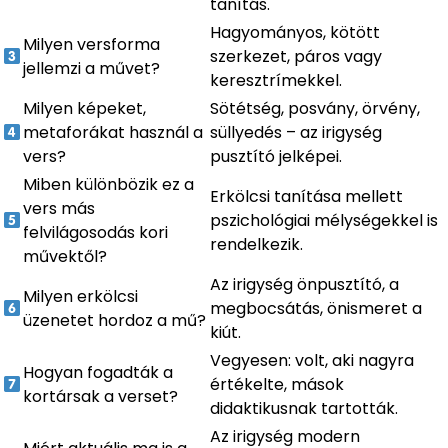
tanítás.
Hagyományos, kötött
Milyen versforma
szerkezet, páros vagy
jellemzi a művet?
keresztrímekkel.
Milyen képeket,
Sötétség, posvány, örvény,
metaforákat használ a
süllyedés – az irigység
vers?
pusztító jelképei.
Miben különbözik ez a
Erkölcsi tanítása mellett
vers más
pszichológiai mélységekkel is
felvilágosodás kori
rendelkezik.
művektől?
Az irigység önpusztító, a
Milyen erkölcsi
megbocsátás, önismeret a
üzenetet hordoz a mű?
kiút.
Vegyesen: volt, aki nagyra
Hogyan fogadták a
értékelte, mások
kortársak a verset?
didaktikusnak tartották.
Az irigység modern