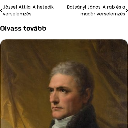
József Attila: A hetedik
Batsányi János: A rab és a
Bejegyzés
verselemzés
madár verselemzés
navigáció
Olvass tovább