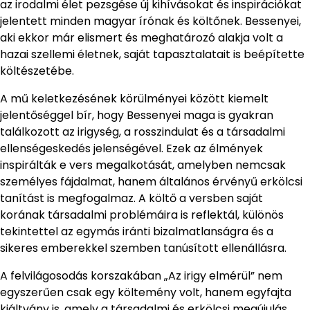
az irodalmi élet pezsgése új kihívásokat és inspirációkat
jelentett minden magyar írónak és költőnek. Bessenyei,
aki ekkor már elismert és meghatározó alakja volt a
hazai szellemi életnek, saját tapasztalatait is beépítette
költészetébe.
A mű keletkezésének körülményei között kiemelt
jelentőséggel bír, hogy Bessenyei maga is gyakran
találkozott az irigység, a rosszindulat és a társadalmi
ellenségeskedés jelenségével. Ezek az élmények
inspirálták e vers megalkotását, amelyben nemcsak
személyes fájdalmat, hanem általános érvényű erkölcsi
tanítást is megfogalmaz. A költő a versben saját
korának társadalmi problémáira is reflektál, különös
tekintettel az egymás iránti bizalmatlanságra és a
sikeres emberekkel szemben tanúsított ellenállásra.
A felvilágosodás korszakában „Az irigy elmérül” nem
egyszerűen csak egy költemény volt, hanem egyfajta
kiáltvány is, amely a társadalmi és erkölcsi megújulás