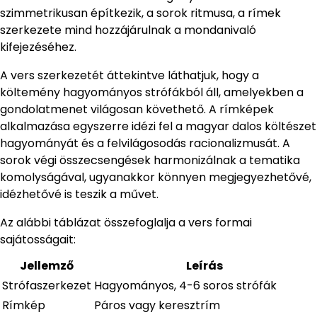
szimmetrikusan építkezik, a sorok ritmusa, a rímek
szerkezete mind hozzájárulnak a mondanivaló
kifejezéséhez.
A vers szerkezetét áttekintve láthatjuk, hogy a
költemény hagyományos strófákból áll, amelyekben a
gondolatmenet világosan követhető. A rímképek
alkalmazása egyszerre idézi fel a magyar dalos költészet
hagyományát és a felvilágosodás racionalizmusát. A
sorok végi összecsengések harmonizálnak a tematika
komolyságával, ugyanakkor könnyen megjegyezhetővé,
idézhetővé is teszik a művet.
Az alábbi táblázat összefoglalja a vers formai
sajátosságait:
Jellemző
Leírás
Strófaszerkezet
Hagyományos, 4-6 soros strófák
Rímkép
Páros vagy keresztrím