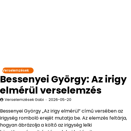
Verselemzések
Bessenyei György: Az irigy
elmérül verselemzés
Verselemzések Gabi
2026-05-20
Bessenyei György „Az irigy elmérül” című versében az
irigység romboló erejét mutatja be. Az elemzés feltárja,
hogyan ábrázolja a költő az irigység lelki