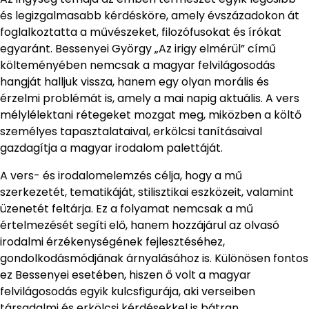
és legizgalmasabb kérdésköre, amely évszázadokon át
foglalkoztatta a művészeket, filozófusokat és írókat
egyaránt. Bessenyei György „Az irigy elmérül” című
költeményében nemcsak a magyar felvilágosodás
hangját halljuk vissza, hanem egy olyan morális és
érzelmi problémát is, amely a mai napig aktuális. A vers
mélylélektani rétegeket mozgat meg, miközben a költő
személyes tapasztalataival, erkölcsi tanításaival
gazdagítja a magyar irodalom palettáját.
A vers- és irodalomelemzés célja, hogy a mű
szerkezetét, tematikáját, stilisztikai eszközeit, valamint
üzenetét feltárja. Ez a folyamat nemcsak a mű
értelmezését segíti elő, hanem hozzájárul az olvasó
irodalmi érzékenységének fejlesztéséhez,
gondolkodásmódjának árnyalásához is. Különösen fontos
ez Bessenyei esetében, hiszen ő volt a magyar
felvilágosodás egyik kulcsfigurája, aki verseiben
társadalmi és erkölcsi kérdésekkel is bátran