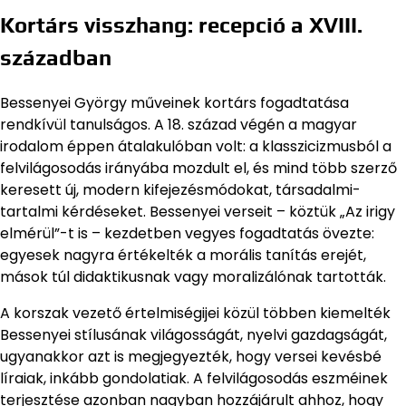
Kortárs visszhang: recepció a XVIII.
században
Bessenyei György műveinek kortárs fogadtatása
rendkívül tanulságos. A 18. század végén a magyar
irodalom éppen átalakulóban volt: a klasszicizmusból a
felvilágosodás irányába mozdult el, és mind több szerző
keresett új, modern kifejezésmódokat, társadalmi-
tartalmi kérdéseket. Bessenyei verseit – köztük „Az irigy
elmérül”-t is – kezdetben vegyes fogadtatás övezte:
egyesek nagyra értékelték a morális tanítás erejét,
mások túl didaktikusnak vagy moralizálónak tartották.
A korszak vezető értelmiségijei közül többen kiemelték
Bessenyei stílusának világosságát, nyelvi gazdagságát,
ugyanakkor azt is megjegyezték, hogy versei kevésbé
líraiak, inkább gondolatiak. A felvilágosodás eszméinek
terjesztése azonban nagyban hozzájárult ahhoz, hogy