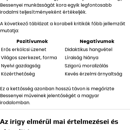
Bessenyei munkásságát kora egyik legfontosabb
irodalmi teljesítményeként értékeljék.
A következő táblázat a korabeli kritikák főbb jellemzőit
mutatja:
Pozitívumok
Negatívumok
Erős erkölcsi üzenet
Didaktikus hangvétel
Világos szerkezet, forma
Líraiság hiánya
Nyelvi gazdagság
Szigorú moralizálás
Közérthetőség
Kevés érzelmi árnyaltság
Ez a kettősség azonban hosszú távon is megőrizte
Bessenyei műveinek jelentőségét a magyar
irodalomban.
Az irigy elmérül mai értelmezései és