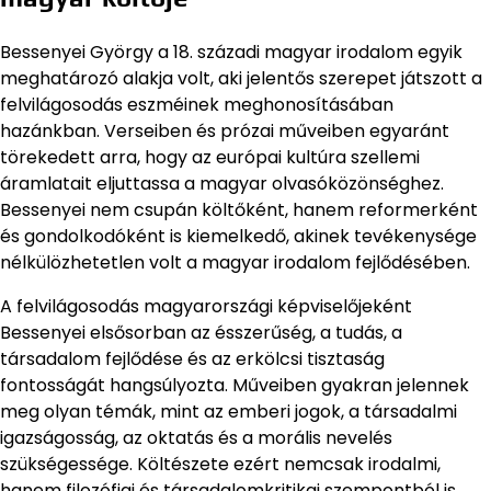
Bessenyei György a 18. századi magyar irodalom egyik
meghatározó alakja volt, aki jelentős szerepet játszott a
felvilágosodás eszméinek meghonosításában
hazánkban. Verseiben és prózai műveiben egyaránt
törekedett arra, hogy az európai kultúra szellemi
áramlatait eljuttassa a magyar olvasóközönséghez.
Bessenyei nem csupán költőként, hanem reformerként
és gondolkodóként is kiemelkedő, akinek tevékenysége
nélkülözhetetlen volt a magyar irodalom fejlődésében.
A felvilágosodás magyarországi képviselőjeként
Bessenyei elsősorban az ésszerűség, a tudás, a
társadalom fejlődése és az erkölcsi tisztaság
fontosságát hangsúlyozta. Műveiben gyakran jelennek
meg olyan témák, mint az emberi jogok, a társadalmi
igazságosság, az oktatás és a morális nevelés
szükségessége. Költészete ezért nemcsak irodalmi,
hanem filozófiai és társadalomkritikai szempontból is