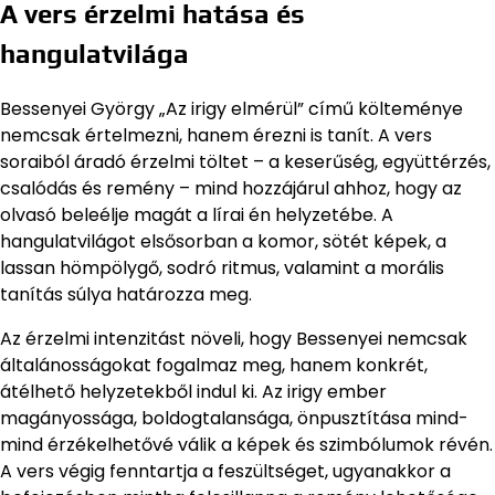
A vers érzelmi hatása és
hangulatvilága
Bessenyei György „Az irigy elmérül” című költeménye
nemcsak értelmezni, hanem érezni is tanít. A vers
soraiból áradó érzelmi töltet – a keserűség, együttérzés,
csalódás és remény – mind hozzájárul ahhoz, hogy az
olvasó beleélje magát a lírai én helyzetébe. A
hangulatvilágot elsősorban a komor, sötét képek, a
lassan hömpölygő, sodró ritmus, valamint a morális
tanítás súlya határozza meg.
Az érzelmi intenzitást növeli, hogy Bessenyei nemcsak
általánosságokat fogalmaz meg, hanem konkrét,
átélhető helyzetekből indul ki. Az irigy ember
magányossága, boldogtalansága, önpusztítása mind-
mind érzékelhetővé válik a képek és szimbólumok révén.
A vers végig fenntartja a feszültséget, ugyanakkor a