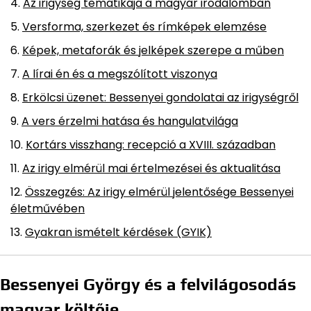
Az irigység tematikája a magyar irodalomban
Versforma, szerkezet és rímképek elemzése
Képek, metaforák és jelképek szerepe a műben
A lírai én és a megszólított viszonya
Erkölcsi üzenet: Bessenyei gondolatai az irigységről
A vers érzelmi hatása és hangulatvilága
Kortárs visszhang: recepció a XVIII. században
Az irigy elmérül mai értelmezései és aktualitása
Összegzés: Az irigy elmérül jelentősége Bessenyei
életművében
Gyakran ismételt kérdések (GYIK)
Bessenyei György és a felvilágosodás
magyar költője