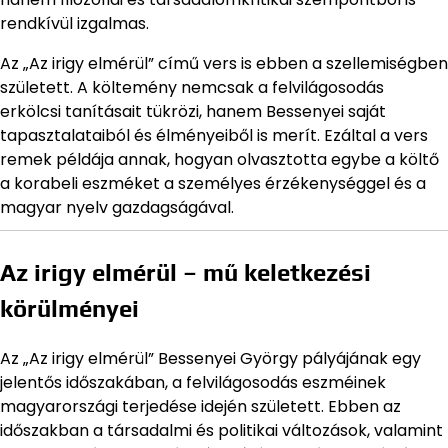
rendkívül izgalmas.
Az „Az irigy elmérül” című vers is ebben a szellemiségben
született. A költemény nemcsak a felvilágosodás
erkölcsi tanításait tükrözi, hanem Bessenyei saját
tapasztalataiból és élményeiből is merít. Ezáltal a vers
remek példája annak, hogyan olvasztotta egybe a költő
a korabeli eszméket a személyes érzékenységgel és a
magyar nyelv gazdagságával.
Az irigy elmérül – mű keletkezési
körülményei
Az „Az irigy elmérül” Bessenyei György pályájának egy
jelentős időszakában, a felvilágosodás eszméinek
magyarországi terjedése idején született. Ebben az
időszakban a társadalmi és politikai változások, valamint