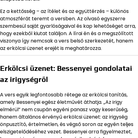
Ez a kettősség – az ítélet és az együttérzés – különös
atmoszférát teremt a versben. Az olvasó egyszerre
szembesül saját gyarlóságaival és kap lehetőséget arra,
hogy ezekből kiutat találjon. A lírai én és a megszólított
viszonya így nemcsak a vers belső szerkezetét, hanem
az erkölcsi üzenet erejét is meghatározza.
Erkölcsi üzenet: Bessenyei gondolatai
az irigységről
A vers egyik legfontosabb rétege az erkölcsi tanítás,
amely Bessenyei egész életművét áthatja. „Az irigy
elmérül” nem csupán egyéni panasz vagy keserűség,
hanem általános érvényű erkölcsi üzenet: az irigység
önpusztító, értelmetlen, és végső soron az egyén teljes
elszigetelődéséhez vezet. Bessenyei arra figyelmeztet,