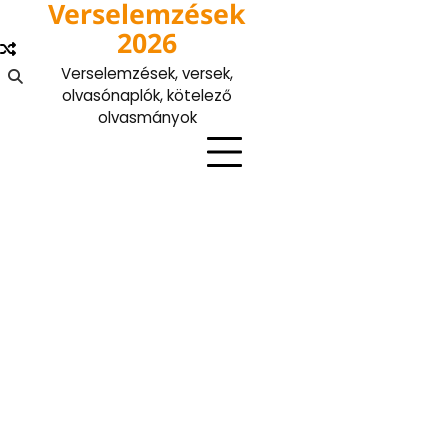
Verselemzések
Skip
to
2026
content
Verselemzések, versek,
olvasónaplók, kötelező
olvasmányok