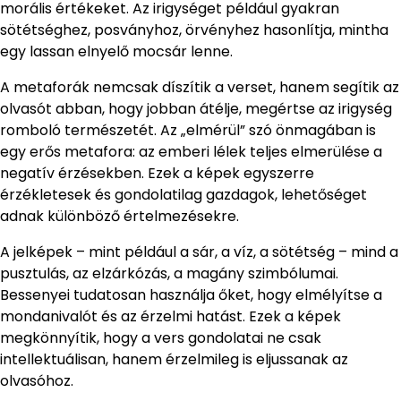
morális értékeket. Az irigységet például gyakran
sötétséghez, posványhoz, örvényhez hasonlítja, mintha
egy lassan elnyelő mocsár lenne.
A metaforák nemcsak díszítik a verset, hanem segítik az
olvasót abban, hogy jobban átélje, megértse az irigység
romboló természetét. Az „elmérül” szó önmagában is
egy erős metafora: az emberi lélek teljes elmerülése a
negatív érzésekben. Ezek a képek egyszerre
érzékletesek és gondolatilag gazdagok, lehetőséget
adnak különböző értelmezésekre.
A jelképek – mint például a sár, a víz, a sötétség – mind a
pusztulás, az elzárkózás, a magány szimbólumai.
Bessenyei tudatosan használja őket, hogy elmélyítse a
mondanivalót és az érzelmi hatást. Ezek a képek
megkönnyítik, hogy a vers gondolatai ne csak
intellektuálisan, hanem érzelmileg is eljussanak az
olvasóhoz.