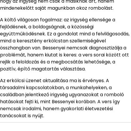
hogy az irigység nem csak a másiknak árt, hanem
mindenekelőtt saját magunkban okoz rombolást.
A költő világosan fogalmaz: az irigység ellensége a
fejlődésnek, a boldogságnak, a közösségi
együttműködésnek. Ez a gondolat mind a felvilágosodás,
mind a keresztény erkölcstan szellemiségével
összhangban van. Bessenyei nemcsak diagnosztizálja a
problémát, hanem kiutat is keres: a vers sorai között ott
rejlik a feloldozás és a megbocsátás lehetősége, a
pozitív, építő magatartás választása.
Az erkölcsi üzenet aktualitása ma is érvényes. A
társadalmi kapcsolatokban, a munkahelyeken, a
családban jelentkező irigység ugyanazokat a romboló
hatásokat fejti ki, mint Bessenyei korában. A vers így
nemcsak irodalmi, hanem gyakorlati életvezetési
tanácsokat is nyújt.