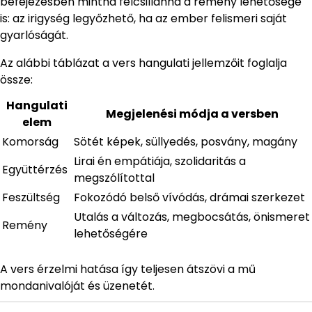
befejezésben mintha felcsillanna a remény lehetősége
is: az irigység legyőzhető, ha az ember felismeri saját
gyarlóságát.
Az alábbi táblázat a vers hangulati jellemzőit foglalja
össze:
Hangulati
Megjelenési módja a versben
elem
Komorság
Sötét képek, süllyedés, posvány, magány
Lirai én empátiája, szolidaritás a
Együttérzés
megszólítottal
Feszültség
Fokozódó belső vívódás, drámai szerkezet
Utalás a változás, megbocsátás, önismeret
Remény
lehetőségére
A vers érzelmi hatása így teljesen átszövi a mű
mondanivalóját és üzenetét.