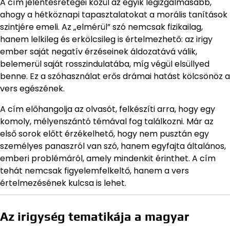
A cím jelentésrétegei közül az egyik legizgalmasabb,
ahogy a hétköznapi tapasztalatokat a morális tanítások
szintjére emeli. Az „elmérül” szó nemcsak fizikailag,
hanem lelkileg és erkölcsileg is értelmezhető: az irigy
ember saját negatív érzéseinek áldozatává válik,
belemerül saját rosszindulatába, míg végül elsüllyed
benne. Ez a szóhasználat erős drámai hatást kölcsönöz a
vers egészének.
A cím előhangolja az olvasót, felkészíti arra, hogy egy
komoly, mélyenszántó témával fog találkozni. Már az
első sorok előtt érzékelhető, hogy nem pusztán egy
személyes panaszról van szó, hanem egyfajta általános,
emberi problémáról, amely mindenkit érinthet. A cím
tehát nemcsak figyelemfelkeltő, hanem a vers
értelmezésének kulcsa is lehet.
Az irigység tematikája a magyar