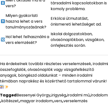
Miért aktuális ma is a
társadalmi kapcsolatokban is
vers?
komoly probléma.
Milyen gyakorlati
Erkölcsi útmutatást,
haszna lehet a vers
önismereti lehetőséget ad.
tanulmányozásának?
Iskolai dolgozatokban,
Hol lehet felhasználni a
olvasónaplókban, vizsgákon,
vers elemzését?
önfejlesztés során.
Ha érdekelnek további részletes verselemzések, irodalmi
összefoglalók, olvasónaplók vagy vizsgafelkészítő
anyagok, böngészd oldalunkat – minden irodalmi
témában naprakész és közérthető tartalommal várunk!
Tagged
Bessenyei György
,
irigység
,
irodalmi mű
,
irodalom
,
költészet
,
magyar irodalom
,
vers
,
verselemzés