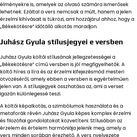
élményekre is, amelyek az olvasó számára ismerősek
lehetnek. Ezáltal a vers nemcsak a múlt, hanem a jelen
érzelmi kihívásait is tükrözi, ami hozzájárul ahhoz, hogy a
„Békekötésre” időtálló alkotás maradjon.
Juhász Gyula stílusjegyei e versben
Juhász Gyula költői stílusának jellegzetességei a
„Békekötésre” című versben is jól megfigyelhetők. A
költő híres a líra és az érzelmi kifejezésmód mesteri
ötvözéséről, amely ebben a versben is egyértelműen
jelen van. A stílusjegyek összhatása az, ami a verset
igazán különlegessé teszi.
A költői képalkotás, a szimbólumok használata és a
metaforák révén Juhász Gyula képes komplex érzelmi
és filozófiai gondolatokat közvetíteni. Stílusában az
érzelem és értelem harmóniája jelenik meg, amely a
vers minden sorában érezhető. A vers nyelvezete