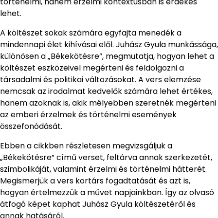
történelmi, hanem érzelmi kontextusban is érdekes
lehet.
A költészet sokak számára egyfajta menedék a
mindennapi élet kihívásai elől. Juhász Gyula munkássága,
különösen a „Békekötésre”, megmutatja, hogyan lehet a
költészet eszközeivel megérteni és feldolgozni a
társadalmi és politikai változásokat. A vers elemzése
nemcsak az irodalmat kedvelők számára lehet értékes,
hanem azoknak is, akik mélyebben szeretnék megérteni
az emberi érzelmek és történelmi események
összefonódását.
Ebben a cikkben részletesen megvizsgáljuk a
„Békekötésre” című verset, feltárva annak szerkezetét,
szimbolikáját, valamint érzelmi és történelmi hátterét.
Megismerjük a vers kortárs fogadtatását és azt is,
hogyan értelmezzük a művet napjainkban. Így az olvasó
átfogó képet kaphat Juhász Gyula költészetéről és
annak hatásáról.