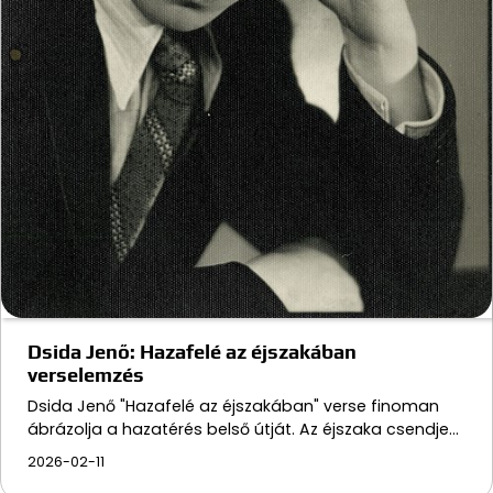
Dsida Jenő: Hazafelé az éjszakában
verselemzés
Dsida Jenő "Hazafelé az éjszakában" verse finoman
ábrázolja a hazatérés belső útját. Az éjszaka csendje…
2026-02-11