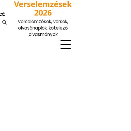
Verselemzések
Skip
to
2026
content
Verselemzések, versek,
olvasónaplók, kötelező
olvasmányok