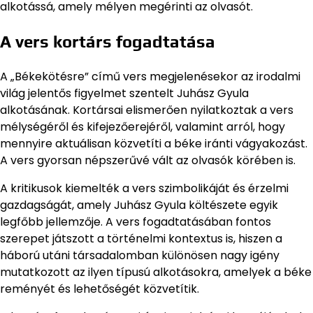
alkotássá, amely mélyen megérinti az olvasót.
A vers kortárs fogadtatása
A „Békekötésre” című vers megjelenésekor az irodalmi
világ jelentős figyelmet szentelt Juhász Gyula
alkotásának. Kortársai elismerően nyilatkoztak a vers
mélységéről és kifejezőerejéről, valamint arról, hogy
mennyire aktuálisan közvetíti a béke iránti vágyakozást.
A vers gyorsan népszerűvé vált az olvasók körében is.
A kritikusok kiemelték a vers szimbolikáját és érzelmi
gazdagságát, amely Juhász Gyula költészete egyik
legfőbb jellemzője. A vers fogadtatásában fontos
szerepet játszott a történelmi kontextus is, hiszen a
háború utáni társadalomban különösen nagy igény
mutatkozott az ilyen típusú alkotásokra, amelyek a béke
reményét és lehetőségét közvetítik.