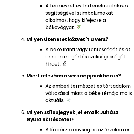
A természet és történelmi utalások
segítségével szimbólumokat
alkalmaz, hogy kifejezze a
békevágyat.
Milyen üzenetet közvetít a vers?
A béke iránti vágy fontosságát és az
emberi megértés szükségességét
hirdeti. ✌️
Miért releváns a vers napjainkban is?
Az emberi természet és társadalom
változásai miatt a béke témája ma is
aktuális.
Milyen stílusjegyek jellemzik Juhász
Gyula költészetét?
A lírai érzékenység és az érzelem és