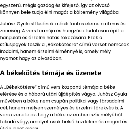
egyszerű, mégis gazdag és kifejező, így az olvasó
könnyen bele tudja élni magát a költemény világába.
Juhász Gyula stílusának másik fontos eleme a ritmus és
zeneiség. A vers formája és hangzása tudatosan épít a
hangulati és érzelmi hatás fokozására. Ezek a
stílusjegyek teszik a „Békekötésre” című verset nemcsak
irodalmi, hanem érzelmi élménnyé is, amely mély
nyomot hagy az olvasóban.
A békekötés témája és üzenete
A „Békekötésre” című vers központi témája a béke
elérése és a háború utáni újjáépítés vágya. Juhász Gyula
művében a béke nem csupán politikai vagy társadalmi
cél, hanem mélyen személyes és érzelmi törekvés is. A
vers üzenete az, hogy a béke az emberi szív mélyéből
fakadó vágy, amelyet csak belső küzdelem és megértés
útján lehet elérni.