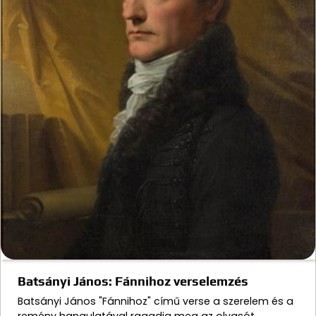
Batsányi János: Fánnihoz verselemzés
Batsányi János "Fánnihoz" című verse a szerelem és a