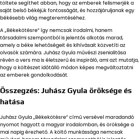
töltete segíthet abban, hogy az emberek felismerjék a
saját belső békéjük fontosságát, és hozzájáruljanak egy
békésebb világ megteremtéséhez.
A „Békekötésre” így nemcsak irodalmi, hanem
társadalmi szempontból is jelentős alkotás marad,
amely a béke lehetőségeit és kihívásait közvetíti az
olvasók számára. Juhász Gyula művészi zsenialitása
révén a vers ma is életszerű és inspiráló, ami azt mutatja,
hogy a költészet időtálló módon képes megváltoztatni
az emberek gondolkodását.
Összegzés: Juhász Gyula öröksége és
hatása
Juhász Gyula „Békekötésre” című versével maradandó
nyomot hagyott a magyar irodalomban, és öröksége a
mai napig érezhető. A költő munkássága nemcsak