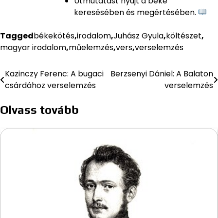
Útmutatást nyújt a béke
keresésében és megértésében.
Tagged
békekötés
,
irodalom
,
Juhász Gyula
,
költészet
,
magyar irodalom
,
műelemzés
,
vers
,
verselemzés
Kazinczy Ferenc: A bugaci
Berzsenyi Dániel: A Balaton
Bejegyzés
csárdához verselemzés
verselemzés
navigáció
Olvass tovább