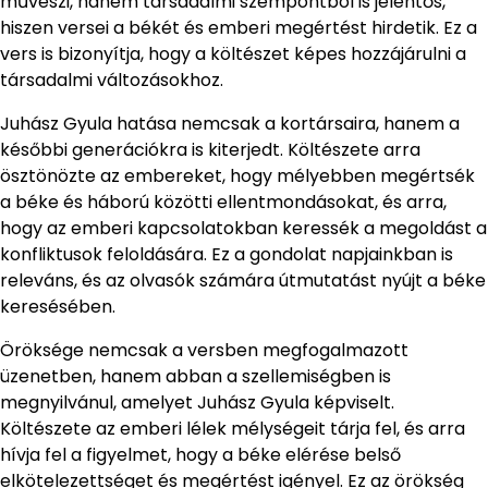
művészi, hanem társadalmi szempontból is jelentős,
hiszen versei a békét és emberi megértést hirdetik. Ez a
vers is bizonyítja, hogy a költészet képes hozzájárulni a
társadalmi változásokhoz.
Juhász Gyula hatása nemcsak a kortársaira, hanem a
későbbi generációkra is kiterjedt. Költészete arra
ösztönözte az embereket, hogy mélyebben megértsék
a béke és háború közötti ellentmondásokat, és arra,
hogy az emberi kapcsolatokban keressék a megoldást a
konfliktusok feloldására. Ez a gondolat napjainkban is
releváns, és az olvasók számára útmutatást nyújt a béke
keresésében.
Öröksége nemcsak a versben megfogalmazott
üzenetben, hanem abban a szellemiségben is
megnyilvánul, amelyet Juhász Gyula képviselt.
Költészete az emberi lélek mélységeit tárja fel, és arra
hívja fel a figyelmet, hogy a béke elérése belső
elkötelezettséget és megértést igényel. Ez az örökség