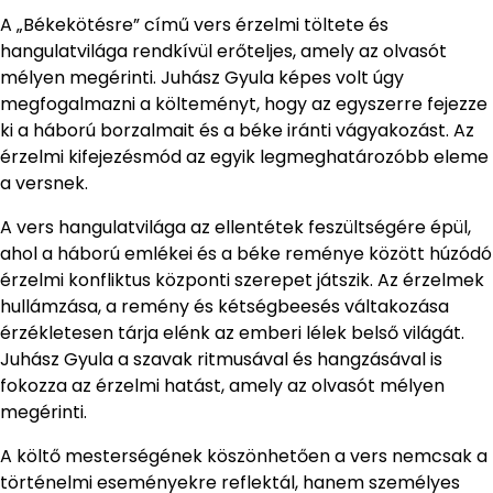
A „Békekötésre” című vers érzelmi töltete és
hangulatvilága rendkívül erőteljes, amely az olvasót
mélyen megérinti. Juhász Gyula képes volt úgy
megfogalmazni a költeményt, hogy az egyszerre fejezze
ki a háború borzalmait és a béke iránti vágyakozást. Az
érzelmi kifejezésmód az egyik legmeghatározóbb eleme
a versnek.
A vers hangulatvilága az ellentétek feszültségére épül,
ahol a háború emlékei és a béke reménye között húzódó
érzelmi konfliktus központi szerepet játszik. Az érzelmek
hullámzása, a remény és kétségbeesés váltakozása
érzékletesen tárja elénk az emberi lélek belső világát.
Juhász Gyula a szavak ritmusával és hangzásával is
fokozza az érzelmi hatást, amely az olvasót mélyen
megérinti.
A költő mesterségének köszönhetően a vers nemcsak a
történelmi eseményekre reflektál, hanem személyes