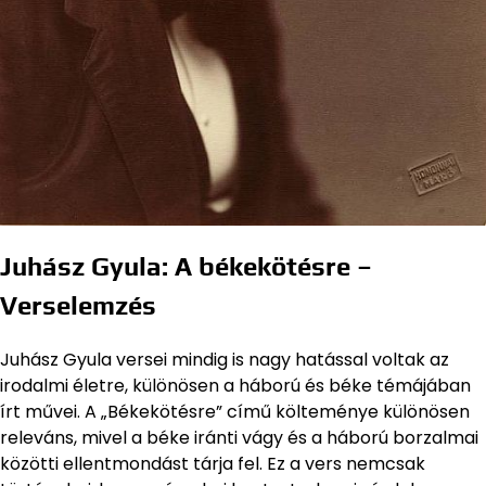
Juhász Gyula: A békekötésre –
Verselemzés
Juhász Gyula versei mindig is nagy hatással voltak az
irodalmi életre, különösen a háború és béke témájában
írt művei. A „Békekötésre” című költeménye különösen
releváns, mivel a béke iránti vágy és a háború borzalmai
közötti ellentmondást tárja fel. Ez a vers nemcsak