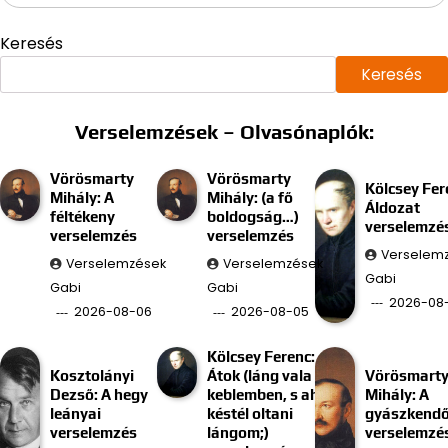
Keresés
Keresés
Verselemzések – Olvasónaplók:
Vörösmarty
Vörösmarty
Kölcsey Fer
Mihály: A
Mihály: (a fő
Áldozat
féltékeny
boldogság…)
verselemzé
verselemzés
verselemzés
Verselem
Verselemzések
Verselemzések
Gabi
Gabi
Gabi
2026-08
2026-08-06
2026-08-05
Kölcsey Ferenc:
Kosztolányi
Átok (láng vala
Vörösmart
Dezső: A hegy
keblemben, s ah
Mihály: A
leányai
késtél oltani
gyászkend
verselemzés
lángom;)
verselemzé