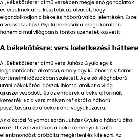
A „Békekötésre” című versében megjelenő gondolatok
és érzelmek arra késztetik az olvasót, hogy
elgondolkodjon a béke és háború valódi jelentésén. Ezzel
a verssel Juhász Gyula nemcsak a maga korában,
hanem a mai világban is fontos üzenetet közvetít.
A békekötésre: vers keletkezési háttere
A „Békekötésre” című vers Juhász Gyula egyik
legjelentősebb alkotása, amely egy különösen viharos
történelmi időszakban született. Az első világháború
utáni békekötési időszak ihlette, amikor a világ
újraszerveződött, és az emberek a béke új formáit
keresték. Ez a vers mélyen reflektál a háború
pusztítására és a béke iránti vágyakozásra.
Az alkotási folyamat során Juhász Gyula a háború által
okozott szenvedés és a béke reménye közötti
ellentmondást próbálta megérteni és kifejezni. Az