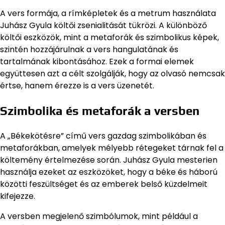
A vers formája, a rímképletek és a metrum használata
Juhász Gyula költői zsenialitását tükrözi. A különböző
költői eszközök, mint a metaforák és szimbolikus képek,
szintén hozzájárulnak a vers hangulatának és
tartalmának kibontásához. Ezek a formai elemek
együttesen azt a célt szolgálják, hogy az olvasó nemcsak
értse, hanem érezze is a vers üzenetét.
Szimbolika és metaforák a versben
A „Békekötésre” című vers gazdag szimbolikában és
metaforákban, amelyek mélyebb rétegeket tárnak fel a
költemény értelmezése során. Juhász Gyula mesterien
használja ezeket az eszközöket, hogy a béke és háború
közötti feszültséget és az emberek belső küzdelmeit
kifejezze.
A versben megjelenő szimbólumok, mint például a