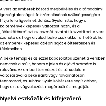
A vers az emberek közötti megbékélés és a társadalmi
igazságtalanságok felszámolásának szükségességére
hívja fel a figyelmet. Juhász Gyula hitte, hogy a
költemények képesek változást hozni, és a
„Békekötésre” ezt az eszmét hivatott közvetíteni. A vers
üzenete az, hogy a valódi béke csak akkor érhető el, ha
az emberek képesek átlépni saját előítéleteiken és
félelmeiken.
A béke témája és az ezzel kapcsolatos üzenet a versben
nemcsak a múlt, hanem a jelen és a jövő számára is
releváns. Az emberi természet és társadalom
változásával a béke iránti vágy folyamatosan
fennmarad, és Juhász Gyula költészete segít abban,
hogy ezt a vágyakozást megértsük és megéljük.
Nyelvi eszközök és kifejezőerő