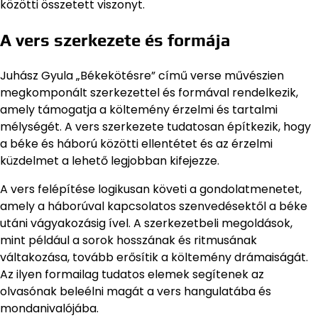
közötti összetett viszonyt.
A vers szerkezete és formája
Juhász Gyula „Békekötésre” című verse művészien
megkomponált szerkezettel és formával rendelkezik,
amely támogatja a költemény érzelmi és tartalmi
mélységét. A vers szerkezete tudatosan építkezik, hogy
a béke és háború közötti ellentétet és az érzelmi
küzdelmet a lehető legjobban kifejezze.
A vers felépítése logikusan követi a gondolatmenetet,
amely a háborúval kapcsolatos szenvedésektől a béke
utáni vágyakozásig ível. A szerkezetbeli megoldások,
mint például a sorok hosszának és ritmusának
váltakozása, tovább erősítik a költemény drámaiságát.
Az ilyen formailag tudatos elemek segítenek az
olvasónak beleélni magát a vers hangulatába és
mondanivalójába.