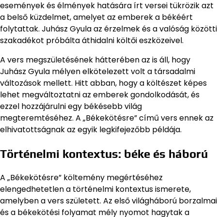
események és élmények hatására írt versei tükrözik azt
a belső küzdelmet, amelyet az emberek a békéért
folytattak. Juhász Gyula az érzelmek és a valóság közötti
szakadékot próbálta áthidalni költői eszközeivel.
A vers megszületésének hátterében az is áll, hogy
Juhász Gyula mélyen elkötelezett volt a társadalmi
változások mellett. Hitt abban, hogy a költészet képes
lehet megváltoztatni az emberek gondolkodását, és
ezzel hozzájárulni egy békésebb világ
megteremtéséhez. A „Békekötésre” című vers ennek az
elhivatottságnak az egyik legkifejezőbb példája.
Történelmi kontextus: béke és háború
A „Békekötésre” költemény megértéséhez
elengedhetetlen a történelmi kontextus ismerete,
amelyben a vers született. Az első világháború borzalmai
és a békekötési folyamat mély nyomot hagytak a