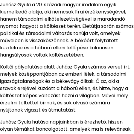
Juhász Gyula a 20. századi magyar irodalom egyik
kiemelkedő alakja, aki nemcsak lírai érzékenységével,
hanem társadalmi elkötelezettségével is maradandó
nyomot hagyott a költészet terén. Életútja során számos
politikai és társadalmi változás tanúja volt, amelyek
műveiben is visszaköszönnek. A békéért folytatott
küzdelme és a háború elleni fellépése különösen
hangsúlyosak voltak költészetében.
Költői pályafutása alatt Juhász Gyula számos verset írt,
melyek középpontjában az emberi lélek, a társadalmi
igazságtalanságok és a békevágy álltak. Ő az, aki a
szavak erejével küzdött a háború ellen, és hitte, hogy a
költészet képes változást hozni a világban. Művei mély
érzelmi töltettel bírnak, és sok olvasó számára
nyújtanak vigaszt és útmutatást.
Juhász Gyula hatása napjainkban is érezhető, hiszen
olyan témákat boncolgatott, amelyek ma is relevánsak.