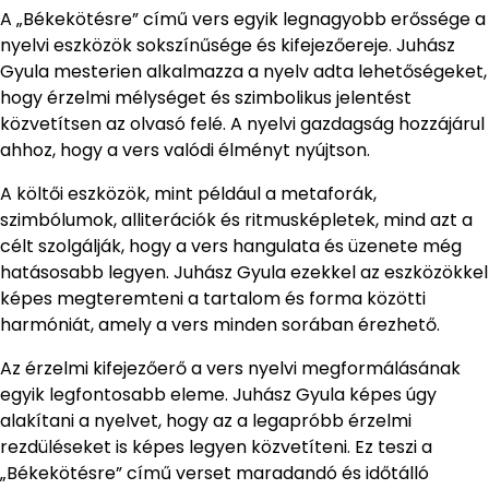
A „Békekötésre” című vers egyik legnagyobb erőssége a
nyelvi eszközök sokszínűsége és kifejezőereje. Juhász
Gyula mesterien alkalmazza a nyelv adta lehetőségeket,
hogy érzelmi mélységet és szimbolikus jelentést
közvetítsen az olvasó felé. A nyelvi gazdagság hozzájárul
ahhoz, hogy a vers valódi élményt nyújtson.
A költői eszközök, mint például a metaforák,
szimbólumok, alliterációk és ritmusképletek, mind azt a
célt szolgálják, hogy a vers hangulata és üzenete még
hatásosabb legyen. Juhász Gyula ezekkel az eszközökkel
képes megteremteni a tartalom és forma közötti
harmóniát, amely a vers minden sorában érezhető.
Az érzelmi kifejezőerő a vers nyelvi megformálásának
egyik legfontosabb eleme. Juhász Gyula képes úgy
alakítani a nyelvet, hogy az a legapróbb érzelmi
rezdüléseket is képes legyen közvetíteni. Ez teszi a
„Békekötésre” című verset maradandó és időtálló