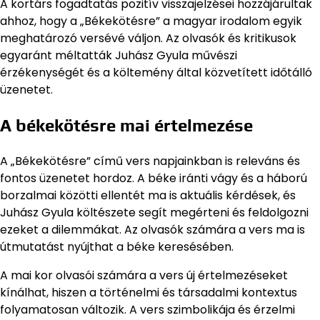
A kortárs fogadtatás pozitív visszajelzései hozzájárultak
ahhoz, hogy a „Békekötésre” a magyar irodalom egyik
meghatározó versévé váljon. Az olvasók és kritikusok
egyaránt méltatták Juhász Gyula művészi
érzékenységét és a költemény által közvetített időtálló
üzenetet.
A békekötésre mai értelmezése
A „Békekötésre” című vers napjainkban is releváns és
fontos üzenetet hordoz. A béke iránti vágy és a háború
borzalmai közötti ellentét ma is aktuális kérdések, és
Juhász Gyula költészete segít megérteni és feldolgozni
ezeket a dilemmákat. Az olvasók számára a vers ma is
útmutatást nyújthat a béke keresésében.
A mai kor olvasói számára a vers új értelmezéseket
kínálhat, hiszen a történelmi és társadalmi kontextus
folyamatosan változik. A vers szimbolikája és érzelmi