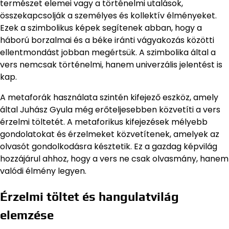
természet elemei vagy a történelmi utalások,
összekapcsolják a személyes és kollektív élményeket.
Ezek a szimbolikus képek segítenek abban, hogy a
háború borzalmai és a béke iránti vágyakozás közötti
ellentmondást jobban megértsük. A szimbolika által a
vers nemcsak történelmi, hanem univerzális jelentést is
kap.
A metaforák használata szintén kifejező eszköz, amely
által Juhász Gyula még erőteljesebben közvetíti a vers
érzelmi töltetét. A metaforikus kifejezések mélyebb
gondolatokat és érzelmeket közvetítenek, amelyek az
olvasót gondolkodásra késztetik. Ez a gazdag képvilág
hozzájárul ahhoz, hogy a vers ne csak olvasmány, hanem
valódi élmény legyen.
Érzelmi töltet és hangulatvilág
elemzése