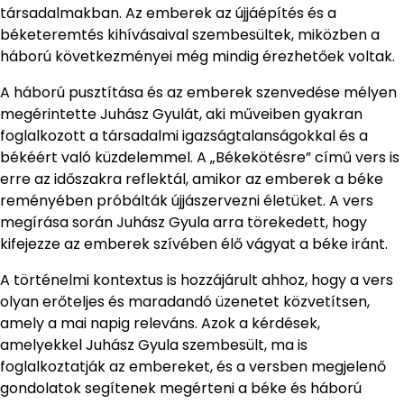
társadalmakban. Az emberek az újjáépítés és a
béketeremtés kihívásaival szembesültek, miközben a
háború következményei még mindig érezhetőek voltak.
A háború pusztítása és az emberek szenvedése mélyen
megérintette Juhász Gyulát, aki műveiben gyakran
foglalkozott a társadalmi igazságtalanságokkal és a
békéért való küzdelemmel. A „Békekötésre” című vers is
erre az időszakra reflektál, amikor az emberek a béke
reményében próbálták újjászervezni életüket. A vers
megírása során Juhász Gyula arra törekedett, hogy
kifejezze az emberek szívében élő vágyat a béke iránt.
A történelmi kontextus is hozzájárult ahhoz, hogy a vers
olyan erőteljes és maradandó üzenetet közvetítsen,
amely a mai napig releváns. Azok a kérdések,
amelyekkel Juhász Gyula szembesült, ma is
foglalkoztatják az embereket, és a versben megjelenő
gondolatok segítenek megérteni a béke és háború