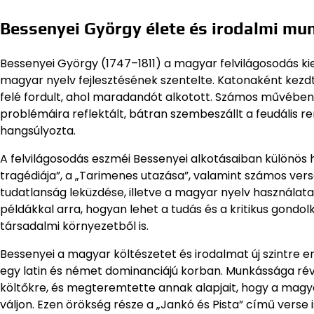
Bessenyei György élete és irodalmi m
Bessenyei György (1747–1811) a magyar felvilágosodás kie
magyar nyelv fejlesztésének szentelte. Katonaként kez
felé fordult, ahol maradandót alkotott. Számos művében –
problémáira reflektált, bátran szembeszállt a feudális r
hangsúlyozta.
A felvilágosodás eszméi Bessenyei alkotásaiban különös 
tragédiája”, a „Tarimenes utazása”, valamint számos vers
tudatlanság leküzdése, illetve a magyar nyelv használata
példákkal arra, hogyan lehet a tudás és a kritikus gondo
társadalmi környezetből is.
Bessenyei a magyar költészetet és irodalmat új szintre 
egy latin és német dominanciájú korban. Munkássága révé
költőkre, és megteremtette annak alapjait, hogy a mag
váljon. Ezen örökség része a „Jankó és Pista” című verse