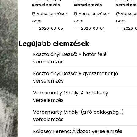
verselemzés
verselemzés
verselem
Verselemzések
Verselemzések
Versel
Gabi
Gabi
Gabi
2026-08-05
2026-08-04
2026-
Legújabb elemzések
Kosztolányi Dezső: A határ felé
verselemzés
Kosztolányi Dezső: A gyászmenet jő
verselemzés
Vörösmarty Mihály: A féltékeny
verselemzés
Vörösmarty Mihály: (a fő boldogság…)
verselemzés
Kölcsey Ferenc: Áldozat verselemzés