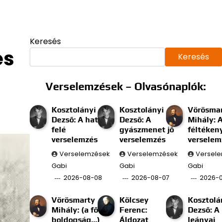
Keresés
és
Keresés
Verselemzések – Olvasónaplók:
Kosztolányi
Kosztolányi
Vörösma
Dezső: A határ
Dezső: A
Mihály: 
felé
gyászmenet jő
féltéken
verselemzés
verselemzés
verselem
Verselemzések
Verselemzések
Versel
Gabi
Gabi
Gabi
2026-08-08
2026-08-07
2026-
Vörösmarty
Kölcsey
Kosztolá
Mihály: (a fő
Ferenc:
Dezső: A
boldogság…)
Áldozat
leányai