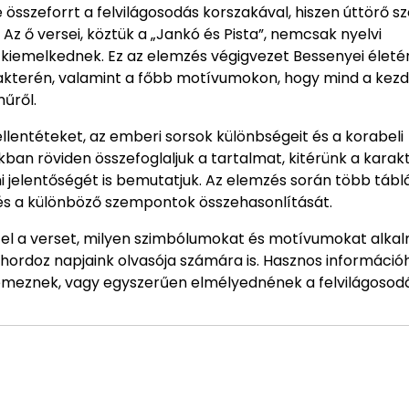
sszeforrt a felvilágosodás korszakával, hiszen úttörő s
Az ő versei, köztük a „Jankó és Pista”, nemcsak nyelvi
 kiemelkednek. Ez az elemzés végigvezet Bessenyei életé
akterén, valamint a főbb motívumokon, hogy mind a kezd
űről.
ellentéteket, az emberi sorsok különbségeit és a korabeli
an röviden összefoglaljuk a tartalmat, kitérünk a karak
i jelentőségét is bemutatjuk. Az elemzés során több tábl
t és a különböző szempontok összehasonlítását.
fel a verset, milyen szimbólumokat és motívumokat alkal
t hordoz napjaink olvasója számára is. Hasznos információ
elemeznek, vagy egyszerűen elmélyednének a felvilágosod