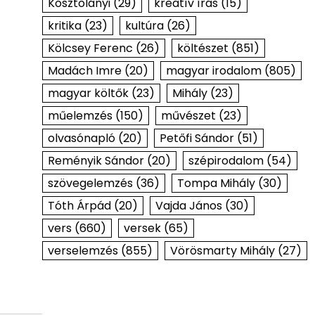
Kosztolányi
(29)
kreatív írás
(15)
kritika
(23)
kultúra
(26)
Kölcsey Ferenc
(26)
költészet
(851)
Madách Imre
(20)
magyar irodalom
(805)
magyar költők
(23)
Mihály
(23)
műelemzés
(150)
művészet
(23)
olvasónapló
(20)
Petőfi Sándor
(51)
Reményik Sándor
(20)
szépirodalom
(54)
szövegelemzés
(36)
Tompa Mihály
(30)
Tóth Árpád
(20)
Vajda János
(30)
vers
(660)
versek
(65)
verselemzés
(855)
Vörösmarty Mihály
(27)