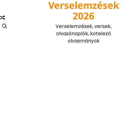
Verselemzések
Skip
to
2026
content
Verselemzések, versek,
olvasónaplók, kötelező
olvasmányok