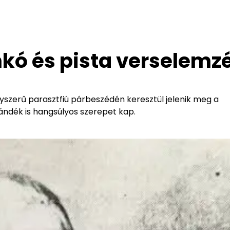
kó és pista verselemz
szerű parasztfiú párbeszédén keresztül jelenik meg a
ándék is hangsúlyos szerepet kap.