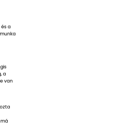
 és a
s munka
gis
, a
le van
yozta
ommá