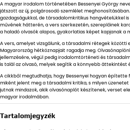
A magyar irodalom történetében Bessenyei György neve ö
játszott az új, polgárosodó szemlélet meghonosításában. 
gazdagságukkal, de társadalomkritikus hangvételükkel is
művének hátterén, a vers szerkezetén, szereplőinek kar
a haladó olvasók alapos, gyakorlatias képet kapjanak a m
A vers, amelyet vizsgálunk, a társadalmi rétegek közötti 
Magyarország hétköznapjait ragadja meg. Olvasónaplónkb
jellemzésére, végül pedig irodalomtörténeti és társadalm
is talál az olvasó, melyek segítik a könnyebb áttekintés
A cikkből megtudhatja, hogy Bessenyei hogyan építette 
miként jelent meg a társadalmi kritika, s milyen üzenete
jutnak mindazok, akik olvasónaplót készítenek, verset 
magyar irodalmában.
Tartalomjegyzék