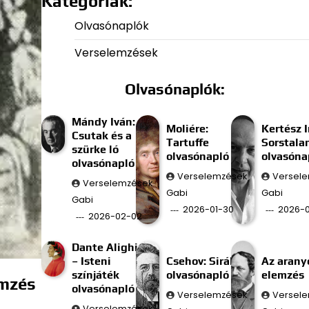
Kategóriák:
Olvasónaplók
Verselemzések
Olvasónaplók:
Mándy Iván:
Moliére:
Kertész I
Csutak és a
Tartuffe
Sorstala
szürke ló
olvasónapló
olvasóna
olvasónapló
Verselemzések
Versel
Verselemzések
Gabi
Gabi
Gabi
2026-01-30
2026-0
2026-02-02
Dante Alighieri
– Isteni
Csehov: Sirály
Az aran
színjáték
olvasónapló
elemzés
emzés
olvasónapló
Verselemzések
Versel
Verselemzések