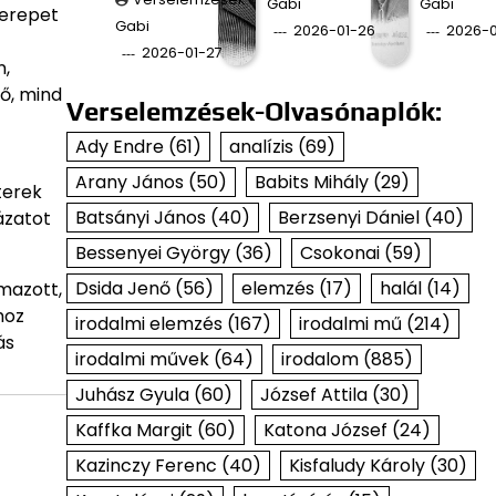
Gabi
Gabi
zerepet
Gabi
2026-01-26
2026-0
2026-01-27
n,
ő, mind
Verselemzések-Olvasónaplók:
Ady Endre
(61)
analízis
(69)
Arany János
(50)
Babits Mihály
(29)
terek
Batsányi János
(40)
Berzsenyi Dániel
(40)
ázatot
Bessenyei György
(36)
Csokonai
(59)
Dsida Jenő
(56)
elemzés
(17)
halál
(14)
mazott,
hoz
irodalmi elemzés
(167)
irodalmi mű
(214)
ás
irodalmi művek
(64)
irodalom
(885)
Juhász Gyula
(60)
József Attila
(30)
Kaffka Margit
(60)
Katona József
(24)
Kazinczy Ferenc
(40)
Kisfaludy Károly
(30)