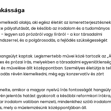
unkássága
melkedő alakja, aki egész életét az ismeretterjesztésnek
dte pályafutását, de később az irodalom és a tudományo
 legyen szó prózáról vagy líráról – a kor társadalmi
endszerrel, és a polgárosodás, a fejlődés szükségességét
hangsúlyt kaptak. Legismertebb művei közé tartozik az „Á
es és prózai írás, melyekben a társadalmi egyenlőtlenség
 és művelése állt középpontban. Személyes életútja is te
lkodás révén kiemelkedni, még egy konzervatív és zárt
emelte, amikor a magyar nyelvű írás fontosságát hangsúl
n jelentős hatást gyakorolt a későbbi reformkori írókra,
yar irodalom valóban nemzeti, mindenkihez szóló irodal
 is, mely a műelemzésünk középpontjában áll.