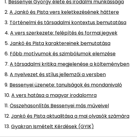
Bessenyei György élete és irodalmi munkássága
A Jankó és Pista vers keletkezésének háttere
Történelmi és társadalmi kontextus bemutatása
A vers szerkezete: felépítés és formai jegyek
Jankó és Pista karaktereinek bemutatása
Főbb motívumok és szimbólumok elemzése
A társadalmi kritika megjelenése a költeményben
A nyelvezet és stílus jellemzői a versben
Bessenyei üzenete: tanulságok és mondanivaló
A vers hatása a magyar irodalomra
Összehasonlítás Bessenyei más műveivel
Jankó és Pista aktualitása a mai olvasók számára
Gyakran Ismételt Kérdések (GYIK)