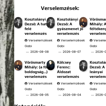
Verselemzések:
Kosztolányi
Kosztolányi
Vörösma
Dezső: A határ
Dezső: A
Mihály: 
felé
gyászmenet jő
féltéken
verselemzés
verselemzés
verselem
Verselemzések
Verselemzések
Versel
Gabi
Gabi
Gabi
2026-08-08
2026-08-07
2026-
Vörösmarty
Kölcsey
Kosztolá
Mihály: (a fő
Ferenc:
Dezső: A
boldogság…)
Áldozat
leányai
verselemzés
verselemzés
verselem
Verselemzések
Verselemzések
Versel
Gabi
Gabi
Gabi
2026-08-05
2026-08-04
2026-