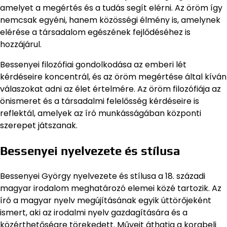
amelyet a megértés és a tudás segít elérni. Az öröm így
nemcsak egyéni, hanem közösségi élmény is, amelynek
elérése a társadalom egészének fejlődéséhez is
hozzájárul.
Bessenyei filozófiai gondolkodása az emberi lét
kérdéseire koncentrál, és az öröm megértése által kíván
válaszokat adni az élet értelmére. Az öröm filozófiája az
önismeret és a társadalmi felelősség kérdéseire is
reflektál, amelyek az író munkásságában központi
szerepet játszanak.
Bessenyei nyelvezete és stílusa
Bessenyei György nyelvezete és stílusa a 18. századi
magyar irodalom meghatározó elemei közé tartozik. Az
író a magyar nyelv megújításának egyik úttörőjeként
ismert, aki az irodalmi nyelv gazdagítására és a
közérthetőségre törekedett. Műveit áthatja a korabeli