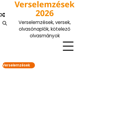
Verselemzések
Skip
to
2026
content
Verselemzések, versek,
olvasónaplók, kötelező
olvasmányok
Verselemzések