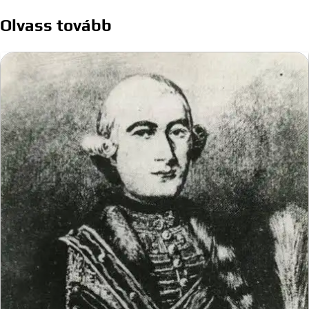
navigáció
Olvass tovább