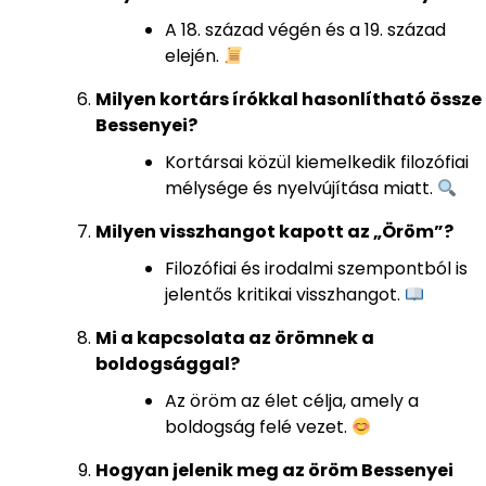
A 18. század végén és a 19. század
elején.
Milyen kortárs írókkal hasonlítható össze
Bessenyei?
Kortársai közül kiemelkedik filozófiai
mélysége és nyelvújítása miatt.
Milyen visszhangot kapott az „Öröm”?
Filozófiai és irodalmi szempontból is
jelentős kritikai visszhangot.
Mi a kapcsolata az örömnek a
boldogsággal?
Az öröm az élet célja, amely a
boldogság felé vezet.
Hogyan jelenik meg az öröm Bessenyei