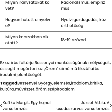
Milyen irányzatokat kö
Racionalizmus, empiriz
vet?
mus
Hogyan hatott a nyelvr
Nyelvi gazdagodás, köz
e?
érthetőség
Milyen korszakban alk
18-19. század
otott?
Ez az írás feltárja Bessenyei munkásságának mélységeit,
és segít megérteni az „Öröm” című mű filozófiai és
irodalmi jelentőségét.
Tagged
Bessenyei György
,
elemzés
,
irodalom
,
kritika
,
kultúra
,
művészet
,
öröm
,
szépirodalom
Kaffka Margit: Egy hajnal
József Attila: A
Bejegyzés
verselemzés
csodaszarvas verselemzés