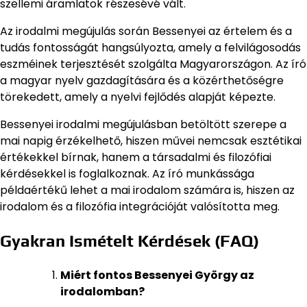
szellemi áramlatok részesévé vált.
Az irodalmi megújulás során Bessenyei az értelem és a
tudás fontosságát hangsúlyozta, amely a felvilágosodás
eszméinek terjesztését szolgálta Magyarországon. Az író
a magyar nyelv gazdagítására és a közérthetőségre
törekedett, amely a nyelvi fejlődés alapját képezte.
Bessenyei irodalmi megújulásban betöltött szerepe a
mai napig érzékelhető, hiszen művei nemcsak esztétikai
értékekkel bírnak, hanem a társadalmi és filozófiai
kérdésekkel is foglalkoznak. Az író munkássága
példaértékű lehet a mai irodalom számára is, hiszen az
irodalom és a filozófia integrációját valósította meg.
Gyakran Ismételt Kérdések (FAQ)
Miért fontos Bessenyei György az
irodalomban?