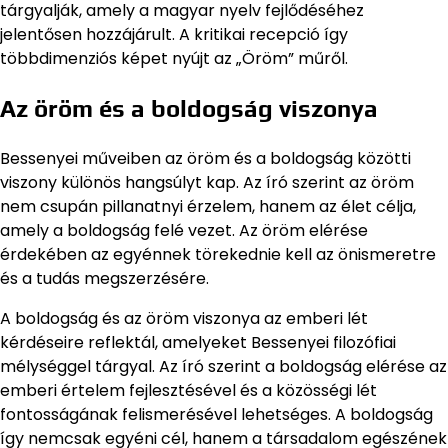
tárgyalják, amely a magyar nyelv fejlődéséhez
jelentősen hozzájárult. A kritikai recepció így
többdimenziós képet nyújt az „Öröm” műről.
Az öröm és a boldogság viszonya
Bessenyei műveiben az öröm és a boldogság közötti
viszony különös hangsúlyt kap. Az író szerint az öröm
nem csupán pillanatnyi érzelem, hanem az élet célja,
amely a boldogság felé vezet. Az öröm elérése
érdekében az egyénnek törekednie kell az önismeretre
és a tudás megszerzésére.
A boldogság és az öröm viszonya az emberi lét
kérdéseire reflektál, amelyeket Bessenyei filozófiai
mélységgel tárgyal. Az író szerint a boldogság elérése az
emberi értelem fejlesztésével és a közösségi lét
fontosságának felismerésével lehetséges. A boldogság
így nemcsak egyéni cél, hanem a társadalom egészének