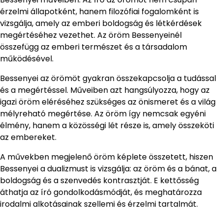
érzelmi állapotként, hanem filozófiai fogalomként is
vizsgálja, amely az emberi boldogság és létkérdések
megértéséhez vezethet. Az öröm Bessenyeinél
összefügg az emberi természet és a társadalom
működésével.
Bessenyei az örömöt gyakran összekapcsolja a tudással
és a megértéssel. Műveiben azt hangsúlyozza, hogy az
igazi öröm eléréséhez szükséges az önismeret és a világ
mélyreható megértése. Az öröm így nemcsak egyéni
élmény, hanem a közösségi lét része is, amely összeköti
az embereket.
A művekben megjelenő öröm képlete összetett, hiszen
Bessenyei a dualizmust is vizsgálja: az öröm és a bánat, a
boldogság és a szenvedés kontrasztját. E kettősség
áthatja az író gondolkodásmódját, és meghatározza
irodalmi alkotásainak szellemi és érzelmi tartalmát.