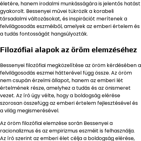
életére, hanem irodalmi munkásságára is jelentős hatást
gyakorolt. Bessenyei művei tükrözik a korabeli
társadalmi változásokat, és inspirációt merítenek a
felvilágosodás eszméiből, amelyek az emberi értelem és
a tudás fontosságát hangsúlyozták.
Filozófiai alapok az öröm elemzéséhez
Bessenyei filozófiai megközelítése az öröm kérdésében a
felvilágosodás eszmei hátterével függ össze. Az öröm
nem csupán érzelmi állapot, hanem az emberi lét
értelmének része, amelyhez a tudás és az önismeret
vezet. Az író úgy vélte, hogy a boldogság elérése
szorosan összefügg az emberi értelem fejlesztésével és
a világ megismerésével.
Az öröm filozófiai elemzése során Bessenyei a
racionalizmus és az empirizmus eszméit is felhasználja.
Az író szerint az emberi élet célja a boldogság elérése,