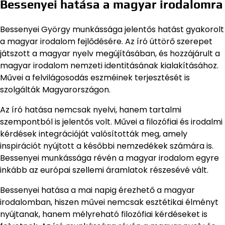
Bessenyei hatása a magyar irodalomra
Bessenyei György munkássága jelentős hatást gyakorolt
a magyar irodalom fejlődésére. Az író úttörő szerepet
játszott a magyar nyelv megújításában, és hozzájárult a
magyar irodalom nemzeti identitásának kialakításához.
Művei a felvilágosodás eszméinek terjesztését is
szolgálták Magyarországon.
Az író hatása nemcsak nyelvi, hanem tartalmi
szempontból is jelentős volt. Művei a filozófiai és irodalmi
kérdések integrációját valósították meg, amely
inspirációt nyújtott a későbbi nemzedékek számára is.
Bessenyei munkássága révén a magyar irodalom egyre
inkább az európai szellemi áramlatok részesévé vált.
Bessenyei hatása a mai napig érezhető a magyar
irodalomban, hiszen művei nemcsak esztétikai élményt
nyújtanak, hanem mélyreható filozófiai kérdéseket is