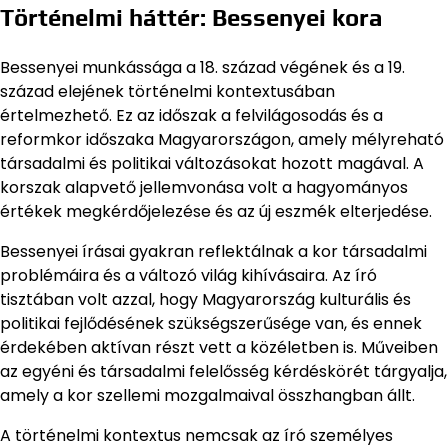
Történelmi háttér: Bessenyei kora
Bessenyei munkássága a 18. század végének és a 19.
század elejének történelmi kontextusában
értelmezhető. Ez az időszak a felvilágosodás és a
reformkor időszaka Magyarországon, amely mélyreható
társadalmi és politikai változásokat hozott magával. A
korszak alapvető jellemvonása volt a hagyományos
értékek megkérdőjelezése és az új eszmék elterjedése.
Bessenyei írásai gyakran reflektálnak a kor társadalmi
problémáira és a változó világ kihívásaira. Az író
tisztában volt azzal, hogy Magyarország kulturális és
politikai fejlődésének szükségszerűsége van, és ennek
érdekében aktívan részt vett a közéletben is. Műveiben
az egyéni és társadalmi felelősség kérdéskörét tárgyalja,
amely a kor szellemi mozgalmaival összhangban állt.
A történelmi kontextus nemcsak az író személyes