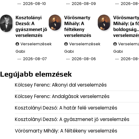
2026-08-10
2026-08-09
2026-08
Kosztolányi
Vörösmarty
Vörösmart
Dezső: A
Mihály: A
Mihály: (a f
gyászmenet jő
féltékeny
boldogság
verselemzés
verselemzés
verselemzé
Verselemzések
Verselemzések
Verselem
Gabi
Gabi
Gabi
2026-08-07
2026-08-06
2026-08
Legújabb elemzések
Kölcsey Ferenc: Alkonyi dal verselemzés
Kölcsey Ferenc: Andalgások verselemzés
Kosztolányi Dezső: A határ felé verselemzés
Kosztolányi Dezső: A gyászmenet jő verselemzés
Vörösmarty Mihály: A féltékeny verselemzés