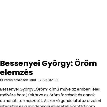
Bessenyei György: Öröm
elemzés
Verselemzések Gabi
2026-02-03
Bessenyei György „Öröm” című műve az emberi lélek
mélyére hatol, feltárva az öröm forrásait és annak
átmeneti természetét. A szerző gondolatai az érzelmi
intenzitás és a mindennapi élvezetek közötti finom