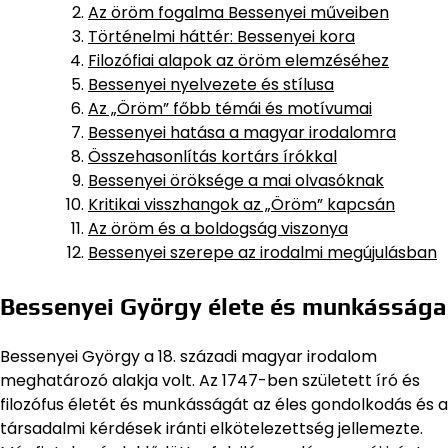
Az öröm fogalma Bessenyei műveiben
Történelmi háttér: Bessenyei kora
Filozófiai alapok az öröm elemzéséhez
Bessenyei nyelvezete és stílusa
Az „Öröm” főbb témái és motívumai
Bessenyei hatása a magyar irodalomra
Összehasonlítás kortárs írókkal
Bessenyei öröksége a mai olvasóknak
Kritikai visszhangok az „Öröm” kapcsán
Az öröm és a boldogság viszonya
Bessenyei szerepe az irodalmi megújulásban
Bessenyei György élete és munkássága
Bessenyei György a 18. századi magyar irodalom
meghatározó alakja volt. Az 1747-ben született író és
filozófus életét és munkásságát az éles gondolkodás és a
társadalmi kérdések iránti elkötelezettség jellemezte.