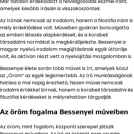
Már fiatalon érdeklődött a felvilágosodás eszméi iránt,
amelyek később írásain is visszaköszöntek.
Az írónak nemcsak az irodalom, hanem a filozófia iránt is
mély érdeklődése volt. Műveiben gyakran boncolgatta
az emberi létezés alapkérdéseit, és a korabeli
társadalmi normákat is megkérdőjelezte. Bessenyei a
magyar nyelvű irodalom megújításának egyik úttörője
volt, és aktívan részt vett a nyelvújítási mozgalomban is.
Bessenyei élete során több művet is írt, amelyek közül
az „Öröm” az egyik legismertebb. Az író munkásságának
hatása a mai napig érezhető, hiszen művei nemcsak
irodalmi értékkel bírnak, hanem a korabeli társadalmi és
filozófiai kérdéseket is mélyrehatóan tárgyalják.
Az öröm fogalma Bessenyei műveiben
Az öröm, mint fogalom, központi szerepet játszik
Bessenyei műveiben. Az író az örömöt nem csupán