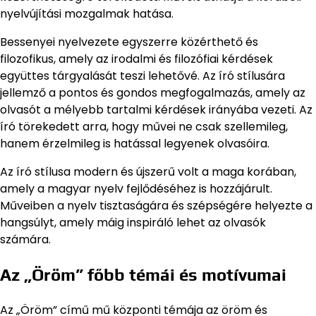
nyelvújítási mozgalmak hatása.
Bessenyei nyelvezete egyszerre közérthető és
filozofikus, amely az irodalmi és filozófiai kérdések
együttes tárgyalását teszi lehetővé. Az író stílusára
jellemző a pontos és gondos megfogalmazás, amely az
olvasót a mélyebb tartalmi kérdések irányába vezeti. Az
író törekedett arra, hogy művei ne csak szellemileg,
hanem érzelmileg is hatással legyenek olvasóira.
Az író stílusa modern és újszerű volt a maga korában,
amely a magyar nyelv fejlődéséhez is hozzájárult.
Műveiben a nyelv tisztaságára és szépségére helyezte a
hangsúlyt, amely máig inspiráló lehet az olvasók
számára.
Az „Öröm” főbb témái és motívumai
Az „Öröm” című mű központi témája az öröm és