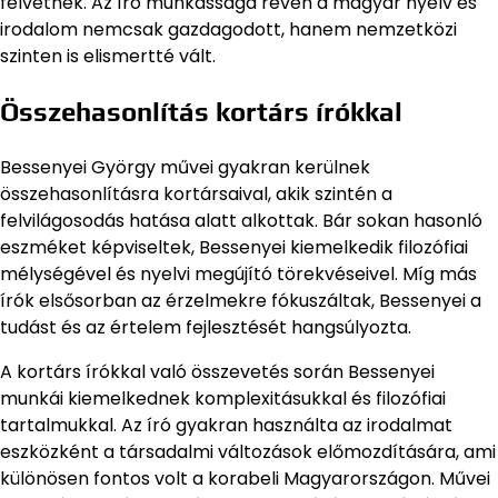
felvetnek. Az író munkássága révén a magyar nyelv és
irodalom nemcsak gazdagodott, hanem nemzetközi
szinten is elismertté vált.
Összehasonlítás kortárs írókkal
Bessenyei György művei gyakran kerülnek
összehasonlításra kortársaival, akik szintén a
felvilágosodás hatása alatt alkottak. Bár sokan hasonló
eszméket képviseltek, Bessenyei kiemelkedik filozófiai
mélységével és nyelvi megújító törekvéseivel. Míg más
írók elsősorban az érzelmekre fókuszáltak, Bessenyei a
tudást és az értelem fejlesztését hangsúlyozta.
A kortárs írókkal való összevetés során Bessenyei
munkái kiemelkednek komplexitásukkal és filozófiai
tartalmukkal. Az író gyakran használta az irodalmat
eszközként a társadalmi változások előmozdítására, ami
különösen fontos volt a korabeli Magyarországon. Művei