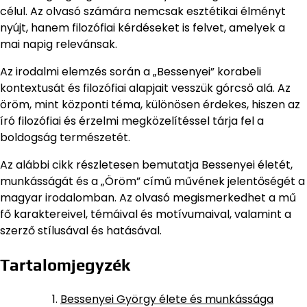
célul. Az olvasó számára nemcsak esztétikai élményt
nyújt, hanem filozófiai kérdéseket is felvet, amelyek a
mai napig relevánsak.
Az irodalmi elemzés során a „Bessenyei” korabeli
kontextusát és filozófiai alapjait vesszük górcső alá. Az
öröm, mint központi téma, különösen érdekes, hiszen az
író filozófiai és érzelmi megközelítéssel tárja fel a
boldogság természetét.
Az alábbi cikk részletesen bemutatja Bessenyei életét,
munkásságát és a „Öröm” című művének jelentőségét a
magyar irodalomban. Az olvasó megismerkedhet a mű
fő karaktereivel, témáival és motívumaival, valamint a
szerző stílusával és hatásával.
Tartalomjegyzék
Bessenyei György élete és munkássága