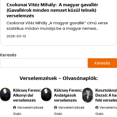
Csokonai Vitéz Mihály: A magyar gavallér
(Gavallérok minden nemzet közűl telnek)
verselemzés
Csokonai Vitéz Mihály „A magyar gavallér” című verse
szatirikus módon mutatja be a magyar nemesi…
2026-03-13
Keresés
Keresés
Verselemzések – Olvasónaplók:
Kölcsey Ferenc:
Kölcsey Ferenc:
Kosztolány
Alkonyi dal
Andalgások
Dezső: A ha
verselemzés
verselemzés
felé versel
Verselemzések
Verselemzések
Verselem
Gabi
Gabi
Gabi