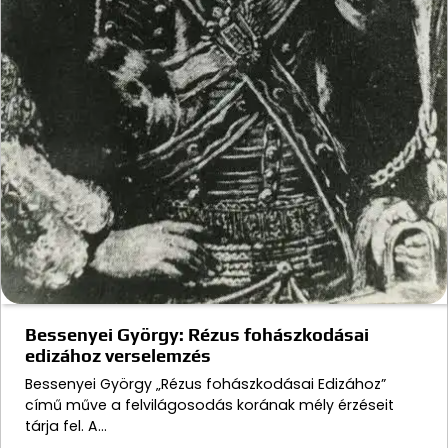
Bessenyei György: Rézus fohászkodásai
edizához verselemzés
Bessenyei György „Rézus fohászkodásai Edizához”
című műve a felvilágosodás korának mély érzéseit
tárja fel. A…