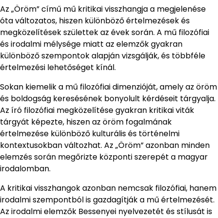
Az „Öröm” című mű kritikai visszhangja a megjelenése
óta változatos, hiszen különböző értelmezések és
megközelítések születtek az évek során. A mű filozófiai
és irodalmi mélysége miatt az elemzők gyakran
különböző szempontok alapján vizsgálják, és többféle
értelmezési lehetőséget kínál.
Sokan kiemelik a mű filozófiai dimenzióját, amely az öröm
és boldogság keresésének bonyolult kérdéseit tárgyalja.
Az író filozófiai megközelítése gyakran kritikai viták
tárgyát képezte, hiszen az öröm fogalmának
értelmezése különböző kulturális és történelmi
kontextusokban változhat. Az „Öröm” azonban minden
elemzés során megőrizte központi szerepét a magyar
irodalomban.
A kritikai visszhangok azonban nemcsak filozófiai, hanem
irodalmi szempontból is gazdagítják a mű értelmezését.
Az irodalmi elemzők Bessenyei nyelvezetét és stílusát is