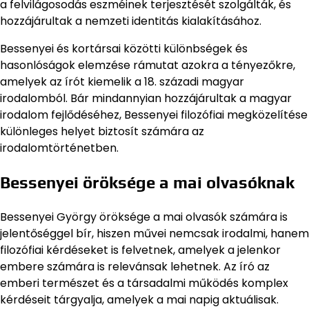
a felvilágosodás eszméinek terjesztését szolgálták, és
hozzájárultak a nemzeti identitás kialakításához.
Bessenyei és kortársai közötti különbségek és
hasonlóságok elemzése rámutat azokra a tényezőkre,
amelyek az írót kiemelik a 18. századi magyar
irodalomból. Bár mindannyian hozzájárultak a magyar
irodalom fejlődéséhez, Bessenyei filozófiai megközelítése
különleges helyet biztosít számára az
irodalomtörténetben.
Bessenyei öröksége a mai olvasóknak
Bessenyei György öröksége a mai olvasók számára is
jelentőséggel bír, hiszen művei nemcsak irodalmi, hanem
filozófiai kérdéseket is felvetnek, amelyek a jelenkor
embere számára is relevánsak lehetnek. Az író az
emberi természet és a társadalmi működés komplex
kérdéseit tárgyalja, amelyek a mai napig aktuálisak.