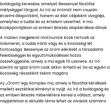
boldogság keresése, amelyet Bessenyei filozófiai
mélységgel tárgyal. Az író az örömöt nem csupán
érzelmi állapotként, hanem az élet céljaként vizsgálja,
amelyhez a tudás és az értelem vezethet. A mű
középpontjában az emberi létezés alapkérdései állnak.
A műben megjelenő motívumok közé tartozik az
önismeret, a tudás iránti vágy és a közösségi lét
fontossága. Bessenyei az öröm elérését a társadalmi
felelősséggel és együttműködéssel hozza
összefüggésbe, amely a mű egyik fő üzenete. Az író
szerint az igazi öröm csak akkor érhető el, ha az egyén a
közösség részeként tekint magára.
Az „Öröm” egy komplex mű, amely a filozófiai kérdések
mellett esztétikai élményt is nyújt. Az író a boldogság és
az emberi létezés mibenlétére keresi a választ, amely
napjainkban is aktuális téma lehet az olvasók számára.