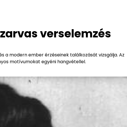
aszarvas verselemzés
és a modern ember érzéseinek találkozását vizsgálja. Az
ányos motívumokat egyéni hangvétellel.