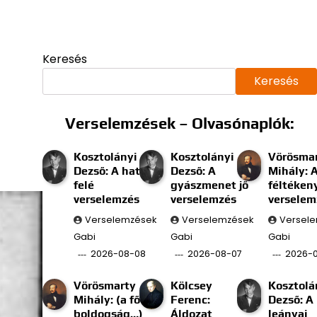
Keresés
Keresés
Verselemzések – Olvasónaplók:
Kosztolányi
Kosztolányi
Vörösma
Dezső: A határ
Dezső: A
Mihály: 
felé
gyászmenet jő
féltéken
verselemzés
verselemzés
verselem
Verselemzések
Verselemzések
Versel
Gabi
Gabi
Gabi
2026-08-08
2026-08-07
2026-
Vörösmarty
Kölcsey
Kosztolá
Mihály: (a fő
Ferenc:
Dezső: A
boldogság…)
Áldozat
leányai