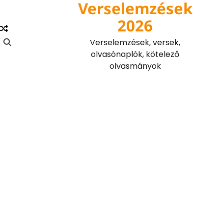
Verselemzések
Skip
to
2026
content
Verselemzések, versek,
olvasónaplók, kötelező
olvasmányok