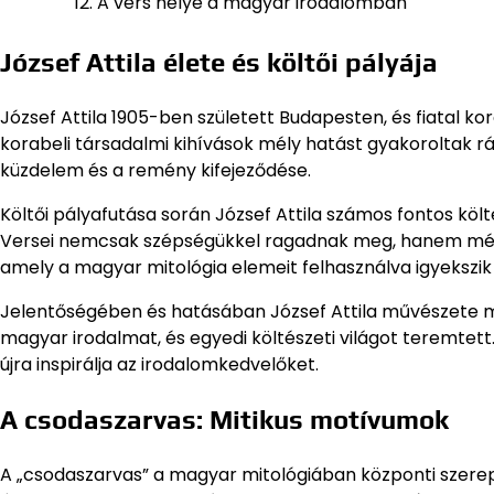
A vers helye a magyar irodalomban
József Attila élete és költői pályája
József Attila 1905-ben született Budapesten, és fiatal k
korabeli társadalmi kihívások mély hatást gyakoroltak rá
küzdelem és a remény kifejeződése.
Költői pályafutása során József Attila számos fontos kö
Versei nemcsak szépségükkel ragadnak meg, hanem mély g
amely a magyar mitológia elemeit felhasználva igyekszik 
Jelentőségében és hatásában József Attila művészete má
magyar irodalmat, és egyedi költészeti világot teremtett.
újra inspirálja az irodalomkedvelőket.
A csodaszarvas: Mitikus motívumok
A „csodaszarvas” a magyar mitológiában központi szerep