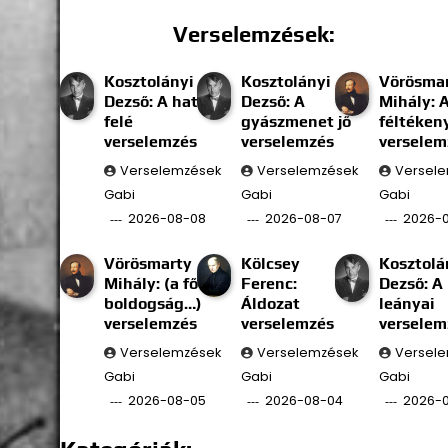
Verselemzések:
Kosztolányi
Kosztolányi
Vörösma
Dezső: A határ
Dezső: A
Mihály: 
felé
gyászmenet jő
féltéken
verselemzés
verselemzés
verselem
Verselemzések
Verselemzések
Versel
Gabi
Gabi
Gabi
2026-08-08
2026-08-07
2026-
Vörösmarty
Kölcsey
Kosztolá
Mihály: (a fő
Ferenc:
Dezső: A
boldogság…)
Áldozat
leányai
verselemzés
verselemzés
verselem
Verselemzések
Verselemzések
Versel
Gabi
Gabi
Gabi
2026-08-05
2026-08-04
2026-