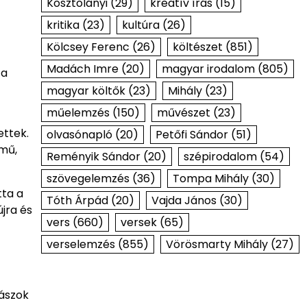
Kosztolányi
(29)
kreatív írás
(15)
kritika
(23)
kultúra
(26)
Kölcsey Ferenc
(26)
költészet
(851)
Madách Imre
(20)
magyar irodalom
(805)
 a
magyar költők
(23)
Mihály
(23)
műelemzés
(150)
művészet
(23)
ettek.
olvasónapló
(20)
Petőfi Sándor
(51)
 mű,
Reményik Sándor
(20)
szépirodalom
(54)
szövegelemzés
(36)
Tompa Mihály
(30)
tta a
Tóth Árpád
(20)
Vajda János
(30)
újra és
vers
(660)
versek
(65)
verselemzés
(855)
Vörösmarty Mihály
(27)
dászok