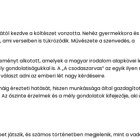
orától kezdve a költészet vonzotta. Nehéz gyermekkora és
, ami verseiben is tükröződik. Művészete a szenvedés, a
lteményt alkotott, amelyek a magyar irodalom alapkövei l
ondolatiságukkal is. A „A csodaszarvas” az egyik ilyen
választ adni az emberi lét nagy kérdéseire.
ig érezteti hatását, hiszen munkássága által gazdagíto
 Az őszinte érzelmek és a mély gondolatok kifejezője, aki 
et játszik, és számos történetben megjelenik, mint a va