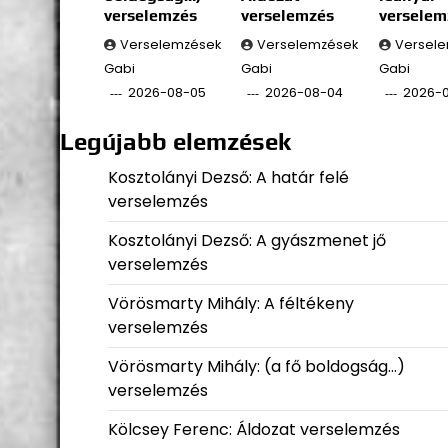
verselemzés
verselemzés
verselem
Verselemzések
Verselemzések
Versel
Gabi
Gabi
Gabi
2026-08-05
2026-08-04
2026-
Legújabb elemzések
Kosztolányi Dezső: A határ felé
verselemzés
Kosztolányi Dezső: A gyászmenet jő
verselemzés
Vörösmarty Mihály: A féltékeny
verselemzés
Vörösmarty Mihály: (a fő boldogság…)
verselemzés
Kölcsey Ferenc: Áldozat verselemzés