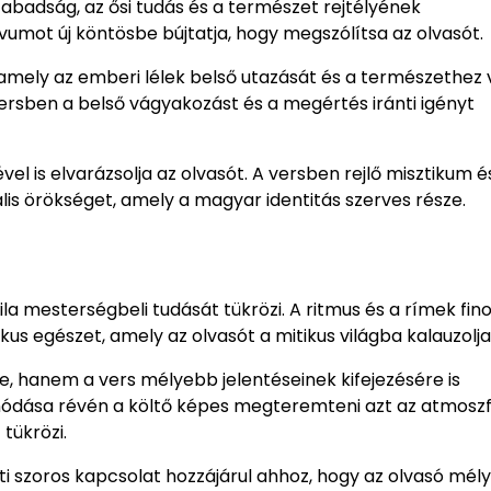
zabadság, az ősi tudás és a természet rejtélyének
ívumot új köntösbe bújtatja, hogy megszólítsa az olvasót.
amely az emberi lélek belső utazását és a természethez 
versben a belső vágyakozást és a megértés iránti igényt
 is elvarázsolja az olvasót. A versben rejlő misztikum é
ális örökséget, amely a magyar identitás szerves része.
ila mesterségbeli tudását tükrözi. A ritmus és a rímek fi
kus egészet, amely az olvasót a mitikus világba kalauzolja
, hanem a vers mélyebb jelentéseinek kifejezésére is
nódása révén a költő képes megteremteni azt az atmoszf
tükrözi.
tti szoros kapcsolat hozzájárul ahhoz, hogy az olvasó mé