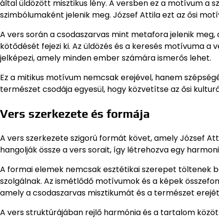
által üldözött misztikus lény. A versben ez a motívum a s
szimbólumaként jelenik meg. József Attila ezt az ősi mot
A vers során a csodaszarvas mint metafora jelenik meg, 
kötődését fejezi ki. Az üldözés és a keresés motívuma a 
jelképezi, amely minden ember számára ismerős lehet.
Ez a mitikus motívum nemcsak erejével, hanem szépségével
természet csodája egyesül, hogy közvetítse az ősi kultur
Vers szerkezete és formája
A vers szerkezete szigorú formát követ, amely József Att
hangolják össze a vers sorait, így létrehozva egy harmoni
A formai elemek nemcsak esztétikai szerepet töltenek be
szolgálnak. Az ismétlődő motívumok és a képek összefo
amely a csodaszarvas misztikumát és a természet erejét 
A vers struktúrájában rejlő harmónia és a tartalom közö