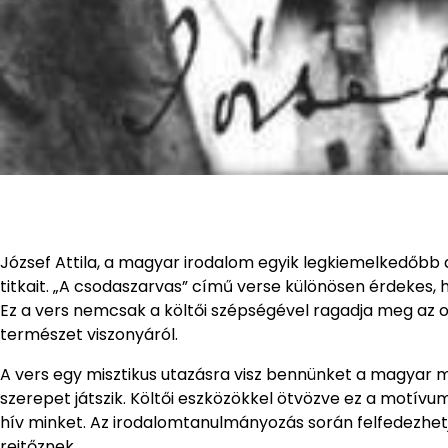
József Attila, a magyar irodalom egyik legkiemelkedőbb a
titkait. „A csodaszarvas” című verse különösen érdekes, 
Ez a vers nemcsak a költői szépségével ragadja meg az 
természet viszonyáról.
A vers egy misztikus utazásra visz bennünket a magyar m
szerepet játszik. Költői eszközökkel ötvözve ez a motív
hív minket. Az irodalomtanulmányozás során felfedezhet
rejtőznek.