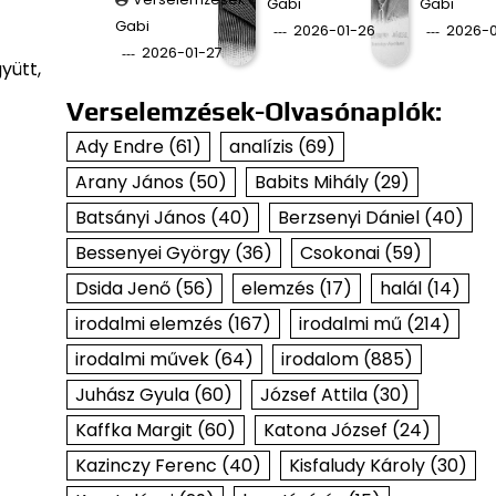
Gabi
Gabi
Gabi
2026-01-26
2026-0
2026-01-27
yütt,
Verselemzések-Olvasónaplók:
Ady Endre
(61)
analízis
(69)
Arany János
(50)
Babits Mihály
(29)
Batsányi János
(40)
Berzsenyi Dániel
(40)
Bessenyei György
(36)
Csokonai
(59)
Dsida Jenő
(56)
elemzés
(17)
halál
(14)
irodalmi elemzés
(167)
irodalmi mű
(214)
irodalmi művek
(64)
irodalom
(885)
Juhász Gyula
(60)
József Attila
(30)
Kaffka Margit
(60)
Katona József
(24)
Kazinczy Ferenc
(40)
Kisfaludy Károly
(30)