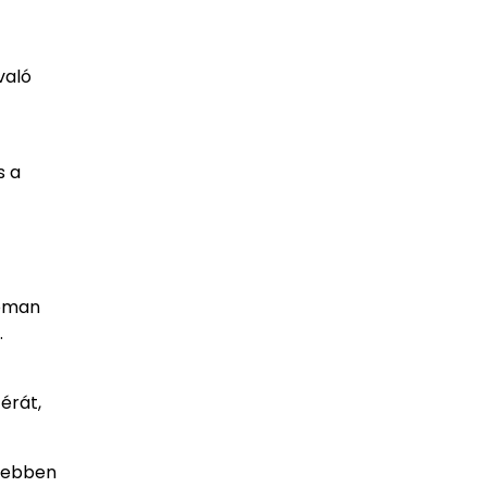
való
s a
noman
.
érát,
lyebben