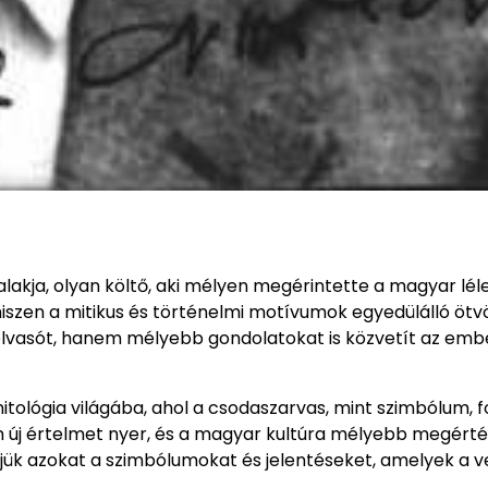
lakja, olyan költő, aki mélyen megérintette a magyar lél
hiszen a mitikus és történelmi motívumok egyedülálló ötv
olvasót, hanem mélyebb gondolatokat is közvetít az emb
itológia világába, ahol a csodaszarvas, mint szimbólum, 
um új értelmet nyer, és a magyar kultúra mélyebb megért
jük azokat a szimbólumokat és jelentéseket, amelyek a 