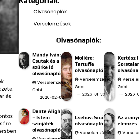
Kategóriák:
Olvasónaplók
Verselemzések
Olvasónaplók:
Mándy Iván:
Moliére:
Kertész I
Csutak és a
Tartuffe
Sorstala
szürke ló
olvasónapló
olvasóna
olvasónapló
Verselemzések
Versel
ek
Verselemzések
Gabi
Gabi
özete.
Gabi
2026-01-30
2026-0
er és
2026-02-02
Dante Alighieri
fontos
– Isteni
Csehov: Sirály
Az aran
ésére
színjáték
olvasónapló
elemzés
olvasónapló
versben
Verselemzések
Versel
Verselemzések