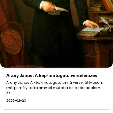
Arany János: A kép-mutogató verselemzés
Arany János A kép-mutogató című verse játékosan,
mégis mély tartalommal mutatja be a társadalom
és…
2026-02-23