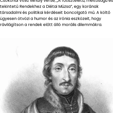
Csokonai Vitéz Mihály verse, „A főtiszteletű, méltóságú és
tekintetű Rendekhez a Diétai Múzsa”, egy korának
társadalmi és politikai kérdéseit boncolgató mű. A költő
ügyesen ötvözi a humor és az irónia eszközeit, hogy
rávilágítson a rendek előtt álló morális dilemmákra.