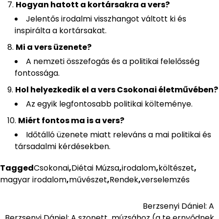
Hogyan hatott a kortársakra a vers?
Jelentős irodalmi visszhangot váltott ki és
inspirálta a kortársakat.
Mi a vers üzenete?
A nemzeti összefogás és a politikai felelősség
fontossága.
Hol helyezkedik el a vers Csokonai életművében?
Az egyik legfontosabb politikai költeménye.
Miért fontos ma is a vers?
Időtálló üzenete miatt releváns a mai politikai és
társadalmi kérdésekben.
Tagged
Csokonai
,
Diétai Múzsa
,
irodalom
,
költészet
,
magyar irodalom
,
művészet
,
Rendek
,
verselemzés
Berzsenyi Dániel: A
Bejegyzés
Berzsenyi Dániel: A szonett
múzsához (a te ernyődnek