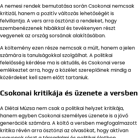
A nemesi rendek bemutatása során Csokonai nemcsak
kritizál, hanem a pozitív változás lehetőségét is
felvillantja. A vers arra ösztönzi a rendeket, hogy
szembenézzenek hibáikkal és tevékenyen részt
vegyenek az ország sorsának alakításában.
A költemény ezen része nemcsak a múlt, hanem a jelen
számára is tanulságokkal szolgálhat. A politikai
felelősség kérdése ma is aktuális, és Csokonai verse
emlékeztet arra, hogy a közélet szereplőinek mindig a
közérdeket kell szem előtt tartaniuk.
Csokonai kritikája és üzenete a versben
A Diétai Múzsa nem csak a politikai helyzet kritikája,
hanem egyben Csokonai személyes üzenete is a jövő
generációk számára. A költő a versben megfogalmazott
kritika révén arra ösztönzi az olvasókat, hogy aktívan
vegyenek részt a társadalmi és politikai életben.