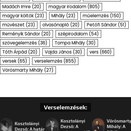
Madách Imre
(20)
magyar irodalom
(805)
magyar költők
(23)
Mihály
(23)
műelemzés
(150)
művészet
(23)
olvasónapló
(20)
Petőfi Sándor
(51)
Reményik Sándor
(20)
szépirodalom
(54)
szövegelemzés
(36)
Tompa Mihály
(30)
Tóth Árpád
(20)
Vajda János
(30)
vers
(660)
versek
(65)
verselemzés
(855)
Vörösmarty Mihály
(27)
Verselemzések:
Kosztolányi
Vörösmart
Kosztolányi
Dezső: A
Mihály: A
Dezső: A határ