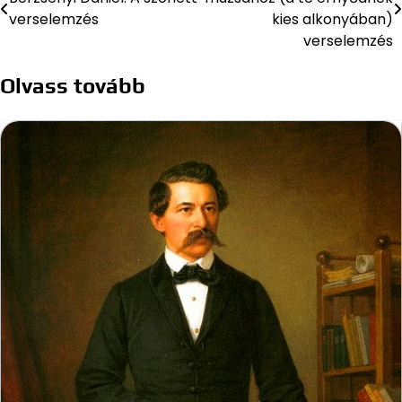
navigáció
verselemzés
kies alkonyában)
verselemzés
Olvass tovább