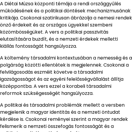
A Diétai Múzsa központi témája a rendi országgyűlés
működésének és a politikai döntések mechanizmusának
kritikája. Csokonai szatirikusan ábrázolja a nemesi rendek
önző érdekeit és az országos ügyekkel szembeni
közömbösségüket. A vers a politikai passzivitás
elutasítására buzdít, és a nemzeti érdekek melletti
kiállás fontosságát hangsúlyozza.
A költemény társadalmi kontextusában a nemesség és a
polgárság közötti ellentétek is megjelennek. Csokonai a
felvilágosodás eszméit követve a társadalmi
igazságosságot és az egyéni felelősségvállalást állítja
középpontba. A vers ezzel a korabeli társadalmi
reformok szükségességét hangsúlyozza.
A politikai és társadalmi problémák mellett a versben
megjelenik a magyar identitás és a nemzeti öntudat
kérdése is. Csokonai reményei szerint a magyar rendek
felismerik a nemzeti összefogás fontosságát és a