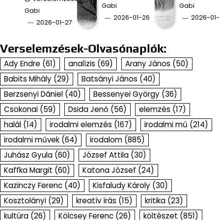
Gabi
Gabi
Gabi
2026-01-26
2026-01-
2026-01-27
Verselemzések-Olvasónaplók:
Ady Endre
(61)
analízis
(69)
Arany János
(50)
Babits Mihály
(29)
Batsányi János
(40)
Berzsenyi Dániel
(40)
Bessenyei György
(36)
Csokonai
(59)
Dsida Jenő
(56)
elemzés
(17)
halál
(14)
irodalmi elemzés
(167)
irodalmi mű
(214)
irodalmi művek
(64)
irodalom
(885)
Juhász Gyula
(60)
József Attila
(30)
Kaffka Margit
(60)
Katona József
(24)
Kazinczy Ferenc
(40)
Kisfaludy Károly
(30)
Kosztolányi
(29)
kreatív írás
(15)
kritika
(23)
kultúra
(26)
Kölcsey Ferenc
(26)
költészet
(851)