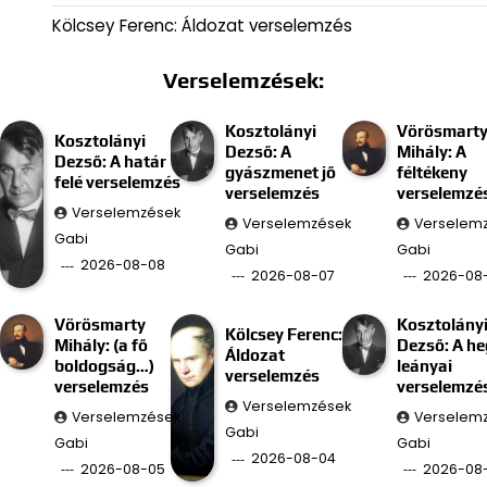
Kölcsey Ferenc: Áldozat verselemzés
Verselemzések:
Kosztolányi
Vörösmart
Kosztolányi
Dezső: A
Mihály: A
Dezső: A határ
gyászmenet jő
féltékeny
felé verselemzés
verselemzés
verselemzé
Verselemzések
Verselemzések
Verselem
Gabi
Gabi
Gabi
2026-08-08
2026-08-07
2026-08
Vörösmarty
Kosztolány
Kölcsey Ferenc:
Mihály: (a fő
Dezső: A he
Áldozat
boldogság…)
leányai
verselemzés
verselemzés
verselemzé
Verselemzések
Verselemzések
Verselem
Gabi
Gabi
Gabi
2026-08-04
2026-08-05
2026-08