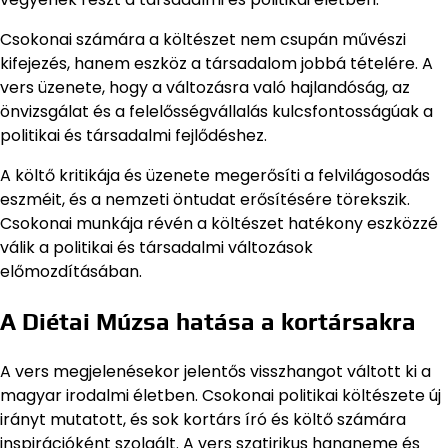
Csokonai számára a költészet nem csupán művészi
kifejezés, hanem eszköz a társadalom jobbá tételére. A
vers üzenete, hogy a változásra való hajlandóság, az
önvizsgálat és a felelősségvállalás kulcsfontosságúak a
politikai és társadalmi fejlődéshez.
A költő kritikája és üzenete megerősíti a felvilágosodás
eszméit, és a nemzeti öntudat erősítésére törekszik.
Csokonai munkája révén a költészet hatékony eszközzé
válik a politikai és társadalmi változások
előmozdításában.
A Diétai Múzsa hatása a kortársakra
A vers megjelenésekor jelentős visszhangot váltott ki a
magyar irodalmi életben. Csokonai politikai költészete új
irányt mutatott, és sok kortárs író és költő számára
inspirációként szolgált. A vers szatirikus hangneme és