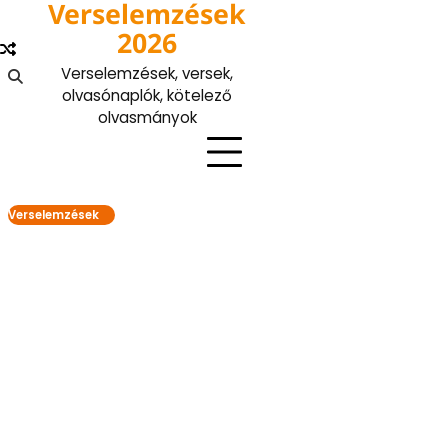
Verselemzések
Skip
to
2026
content
Verselemzések, versek,
olvasónaplók, kötelező
olvasmányok
Verselemzések