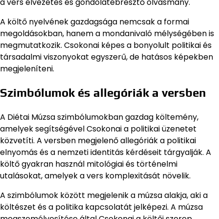
a vers élvezetes és gondolatébresztő olvasmány.
A költő nyelvének gazdagsága nemcsak a formai
megoldásokban, hanem a mondanivaló mélységében is
megmutatkozik. Csokonai képes a bonyolult politikai és
társadalmi viszonyokat egyszerű, de hatásos képekben
megjeleníteni.
Szimbólumok és allegóriák a versben
A Diétai Múzsa szimbólumokban gazdag költemény,
amelyek segítségével Csokonai a politikai üzenetet
közvetíti. A versben megjelenő allegóriák a politikai
elnyomás és a nemzeti identitás kérdéseit tárgyalják. A
költő gyakran használ mitológiai és történelmi
utalásokat, amelyek a vers komplexitását növelik.
A szimbólumok között megjelenik a múzsa alakja, aki a
költészet és a politika kapcsolatát jelképezi. A múzsa
megszemélyesítése által Csokonai a költői szerep