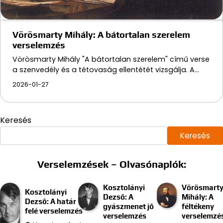
Vörösmarty Mihály: A bátortalan szerelem
verselemzés
Vörösmarty Mihály "A bátortalan szerelem" című verse
a szenvedély és a tétovaság ellentétét vizsgálja. A…
2026-01-27
Keresés
Keresés
Verselemzések – Olvasónaplók:
Kosztolányi
Vörösmart
Kosztolányi
Dezső: A
Mihály: A
Dezső: A határ
gyászmenet jő
féltékeny
felé verselemzés
verselemzés
verselemzé