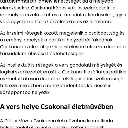
tartalommal bír, amely lehetőséget ad a mélyebb
elemzésekre. Csokonai képes volt összekapcsolni a
személyes érzelmeket és a társadalmi kérdéseket, így a
vers egyszerre hat az érzelmekre és az értelemre.
Az érzelmi rétegek között megjelenik a csalódottság és
a remény, amelyek a politikai helyzetből fakadnak.
Csokonai érzelmi kifejezései hitelesen tükrözik a korabeli
társadalom kihívásait és lehetőségeit.
Az intellektuális rétegek a vers gondolati mélységét és
logikai szerkezetét erősítik. Csokonai filozófiai és politikai
eszmefuttatásai a korabeli felvilágosodás szellemiségét
tükrözik, miközben a nemzeti identitás kérdését is
középpontba helyezik.
A vers helye Csokonai életművében
A Diétai Múzsa Csokonai életművében kiemelkedő
helyet foglal el, mivel a politikai költészet egyik