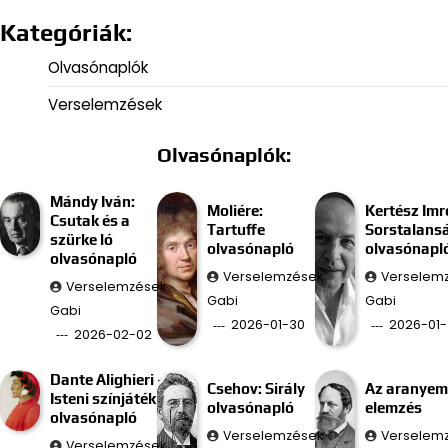
Kategóriák:
Olvasónaplók
Verselemzések
Olvasónaplók:
Mándy Iván:
Moliére:
Kertész Imr
Csutak és a
Tartuffe
Sorstalans
szürke ló
olvasónapló
olvasónapl
olvasónapló
Verselemzések
Verselem
Verselemzések
Gabi
Gabi
Gabi
2026-01-30
2026-01-
2026-02-02
Dante Alighieri –
Csehov: Sirály
Az aranyem
Isteni színjáték
olvasónapló
elemzés
olvasónapló
Verselemzések
Verselem
Verselemzések