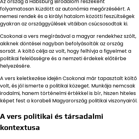
Az ország a Habsburg Birodalom részeként
folyamatosan küzdött az autonómia megőrzéséért. A
nemesi rendek és a királyi hatalom közötti feszültségek
gyakran az országgyűlések vitáiban csúcsosodtak ki.
Csokonai a vers megírásával a magyar rendekhez szólt,
akiknek döntései nagyban befolyásolták az ország
sorsát. A költő célja az volt, hogy felhívja a figyelmet a
politikai felelősségre és a nemzeti érdekek előtérbe
helyezésére.
A vers keletkezése idején Csokonai már tapasztalt költő
volt, és jól ismerte a politikai közeget. Munkája nemcsak
irodalmi, hanem történelmi értékkel is bír, hiszen hiteles
képet fest a korabeli Magyarország politikai viszonyairól.
A vers politikai és társadalmi
kontextusa