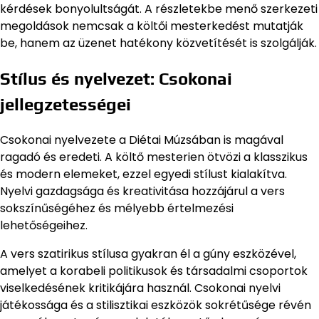
kérdések bonyolultságát. A részletekbe menő szerkezeti
megoldások nemcsak a költői mesterkedést mutatják
be, hanem az üzenet hatékony közvetítését is szolgálják.
Stílus és nyelvezet: Csokonai
jellegzetességei
Csokonai nyelvezete a Diétai Múzsában is magával
ragadó és eredeti. A költő mesterien ötvözi a klasszikus
és modern elemeket, ezzel egyedi stílust kialakítva.
Nyelvi gazdagsága és kreativitása hozzájárul a vers
sokszínűségéhez és mélyebb értelmezési
lehetőségeihez.
A vers szatirikus stílusa gyakran él a gúny eszközével,
amelyet a korabeli politikusok és társadalmi csoportok
viselkedésének kritikájára használ. Csokonai nyelvi
játékossága és a stilisztikai eszközök sokrétűsége révén