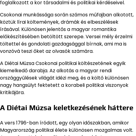
foglalkozott a kor társadalmi és politikai kérdéseivel.
Csokonai munkássága során számos műfajban alkotott,
köztük lírai költemények, drámák és elbeszélések
írásával. Különösen jelentős a magyar romantika
előkészítésében betöltött szerepe. Versei mély érzelmi
töltettel és gondolati gazdagsággal bírnak, ami ma is
vonzóvá teszi őket az olvasók számára.
A Diétai Múzsa Csokonai politikai költészetének egyik
kiemelkedő darabja. Az alkotás a magyar rendi
országgyűlések világát idézi meg, és a költő különösen
nagy hangsúlyt fektetett a korabeli politikai viszonyok
kritikájára.
A Diétai Múzsa keletkezésének háttere
A vers 1796-ban íródott, egy olyan időszakban, amikor
Magyarország politikai élete különösen mozgalmas volt.