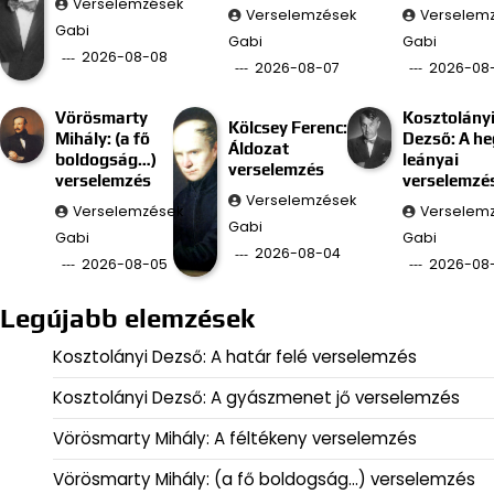
Verselemzések
Verselemzések
Verselem
Gabi
Gabi
Gabi
2026-08-08
2026-08-07
2026-08
Vörösmarty
Kosztolány
Kölcsey Ferenc:
Mihály: (a fő
Dezső: A he
Áldozat
boldogság…)
leányai
verselemzés
verselemzés
verselemzé
Verselemzések
Verselemzések
Verselem
Gabi
Gabi
Gabi
2026-08-04
2026-08-05
2026-08
Legújabb elemzések
Kosztolányi Dezső: A határ felé verselemzés
Kosztolányi Dezső: A gyászmenet jő verselemzés
Vörösmarty Mihály: A féltékeny verselemzés
Vörösmarty Mihály: (a fő boldogság…) verselemzés