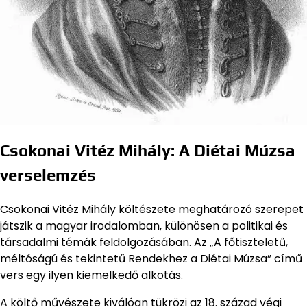
Csokonai Vitéz Mihály: A Diétai Múzsa
verselemzés
Csokonai Vitéz Mihály költészete meghatározó szerepet
játszik a magyar irodalomban, különösen a politikai és
társadalmi témák feldolgozásában. Az „A főtiszteletű,
méltóságú és tekintetű Rendekhez a Diétai Múzsa” című
vers egy ilyen kiemelkedő alkotás.
A költő művészete kiválóan tükrözi az 18. század végi