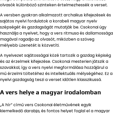
olvasók különböző szinteken értelmezhessék a verset.
A versben gyakran alkalmazott archaikus kifejezések és
sajátos nyelvi fordulatok a korabeli magyar nyelv
szépségét és gazdagságát mutatják be. Csokonai úgy
használja a nyelvet, hogy a vers ritmusa és dallamossága
magával ragadja az olvasót, miközben a szöveg
mélyebb üzenetét is közvetíti.
A nyelvezet sajátosságai közé tartozik a gazdag képiség
és az érzelmek kifejezése. Csokonai mesterien játszik a
szavakkal, így a vers nyelvi megformálása hozzájárul a
mű érzelmi töltetéhez és intellektuális mélységéhez. Ez a
nyelvi gazdagság teszi a verset időtlen klasszikussá.
A vers helye a magyar irodalomban
„A hír” című vers Csokonai életművének egyik
kiemelkedő darabja, és fontos helyet foglal el a magyar