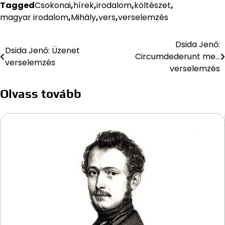
Tagged
Csokonai
,
hírek
,
irodalom
,
költészet
,
magyar irodalom
,
Mihály
,
vers
,
verselemzés
Dsida Jenő:
Bejegyzés
Dsida Jenő: Üzenet
Circumdederunt me…
verselemzés
navigáció
verselemzés
Olvass tovább