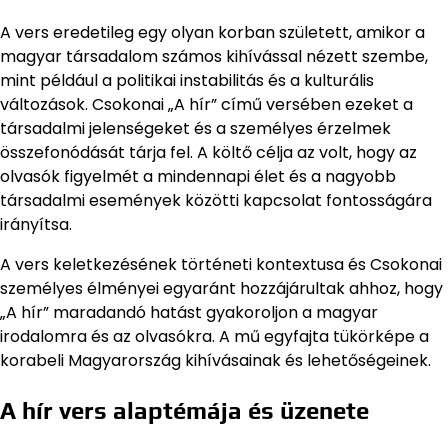
A vers eredetileg egy olyan korban született, amikor a
magyar társadalom számos kihívással nézett szembe,
mint például a politikai instabilitás és a kulturális
változások. Csokonai „A hír” című versében ezeket a
társadalmi jelenségeket és a személyes érzelmek
összefonódását tárja fel. A költő célja az volt, hogy az
olvasók figyelmét a mindennapi élet és a nagyobb
társadalmi események közötti kapcsolat fontosságára
irányítsa.
A vers keletkezésének történeti kontextusa és Csokonai
személyes élményei egyaránt hozzájárultak ahhoz, hogy
„A hír” maradandó hatást gyakoroljon a magyar
irodalomra és az olvasókra. A mű egyfajta tükörképe a
korabeli Magyarország kihívásainak és lehetőségeinek.
A hír vers alaptémája és üzenete