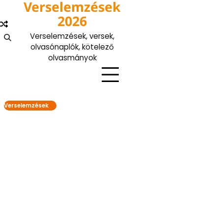
Verselemzések
Skip
to
2026
content
Verselemzések, versek,
olvasónaplók, kötelező
olvasmányok
Verselemzések