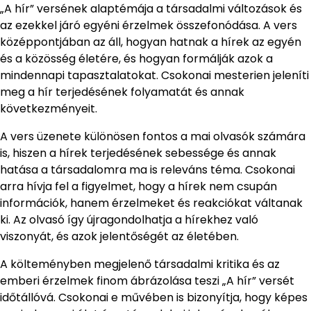
„A hír” versének alaptémája a társadalmi változások és
az ezekkel járó egyéni érzelmek összefonódása. A vers
középpontjában az áll, hogyan hatnak a hírek az egyén
és a közösség életére, és hogyan formálják azok a
mindennapi tapasztalatokat. Csokonai mesterien jeleníti
meg a hír terjedésének folyamatát és annak
következményeit.
A vers üzenete különösen fontos a mai olvasók számára
is, hiszen a hírek terjedésének sebessége és annak
hatása a társadalomra ma is releváns téma. Csokonai
arra hívja fel a figyelmet, hogy a hírek nem csupán
információk, hanem érzelmeket és reakciókat váltanak
ki. Az olvasó így újragondolhatja a hírekhez való
viszonyát, és azok jelentőségét az életében.
A költeményben megjelenő társadalmi kritika és az
emberi érzelmek finom ábrázolása teszi „A hír” versét
időtállóvá. Csokonai e művében is bizonyítja, hogy képes