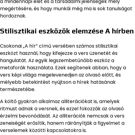
a mindennapi élet és a társadalmi jelenségek mély
megértésére, és hogy munkái még ma is sok tanulságot
hordoznak.
Stilisztikai eszközök elemzése A hírben
Csokonai „A hír” című versében számos stilisztikai
eszközt használ, hogy kifejezze a vers üzenetét és
hangulatát. Az egyik legszembetűnőbb eszköz a
metaforák használata. Ezek segítenek abban, hogy a
vers képi világa megelevenedjen az olvasó előtt, és
mélyebb betekintést nyújtson a hírek hatásának
természetébe.
A költő gyakran alkalmaz alliterációkat is, amelyek
ritmust adnak a versnek, és ezzel fokozzák az olvasó
érzelmi bevonódását. Az alliterációk nemcsak a vers
zeneiségét erősítik, hanem ráirányítják a figyelmet a
verselemek közötti kapcsolatokra is.