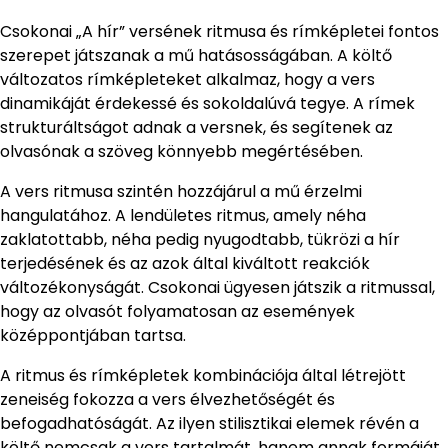
Csokonai „A hír” versének ritmusa és rímképletei fontos
szerepet játszanak a mű hatásosságában. A költő
változatos rímképleteket alkalmaz, hogy a vers
dinamikáját érdekessé és sokoldalúvá tegye. A rímek
strukturáltságot adnak a versnek, és segítenek az
olvasónak a szöveg könnyebb megértésében.
A vers ritmusa szintén hozzájárul a mű érzelmi
hangulatához. A lendületes ritmus, amely néha
zaklatottabb, néha pedig nyugodtabb, tükrözi a hír
terjedésének és az azok által kiváltott reakciók
változékonyságát. Csokonai ügyesen játszik a ritmussal,
hogy az olvasót folyamatosan az események
középpontjában tartsa.
A ritmus és rímképletek kombinációja által létrejött
zeneiség fokozza a vers élvezhetőségét és
befogadhatóságát. Az ilyen stilisztikai elemek révén a
költő nemcsak a vers tartalmát, hanem annak formáját