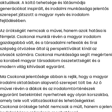
aktuálisak. A költő tehetsége és látásmódja
generációkat inspirált, és irodalmi munkássága jelentős
szerepet játszott a magyar nyelv és irodalom
fejlődésében.
Az örökségét nemcsak a művei, hanem azok hatása is
fémjelzi. Csokonai munkái révén a magyar irodalom
gazdagabbá vált, és a társadalmi reflexiók és lírai
szépség ötvözése által új perspektívákat kínál az
olvasók számára. Csokonai munkássága segít megérteni
a korabeli magyar társadalom összetettségét és a
modern világ kihívásait egyaránt.
Ma Csokonai jelentősége abban is rejlik, hogy a magyar
irodalmi oktatásban alapvető szerepet tölt be. Az ő
művei révén a diákok és az irodalomtörténészek
egyaránt betekintést nyerhetnek egy olyan korszakba,
amely tele volt változásokkal és lehetőségekkel.
Csokonai öröksége tehát nemcsak a múlt, hanem a jelen