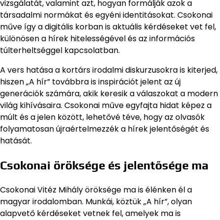
vizsgálatát, valamint azt, hogyan formálják azok a
társadalmi normákat és egyéni identitásokat. Csokonai
műve így a digitális korban is aktuális kérdéseket vet fel,
különösen a hírek hitelességével és az információs
túlterheltséggel kapcsolatban.
A vers hatása a kortárs irodalmi diskurzusokra is kiterjed,
hiszen „A hír” továbbra is inspirációt jelent az új
generációk számára, akik keresik a válaszokat a modern
világ kihívásaira. Csokonai műve egyfajta hidat képez a
múlt és a jelen között, lehetővé téve, hogy az olvasók
folyamatosan újraértelmezzék a hírek jelentőségét és
hatását.
Csokonai öröksége és jelentősége ma
Csokonai Vitéz Mihály öröksége ma is élénken él a
magyar irodalomban. Munkái, köztük „A hír”, olyan
alapvető kérdéseket vetnek fel, amelyek ma is