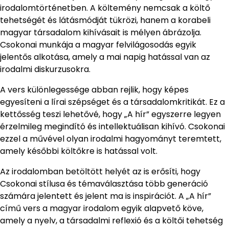
irodalomtörténetben. A költemény nemcsak a költő
tehetségét és látásmódját tükrözi, hanem a korabeli
magyar társadalom kihívásait is mélyen ábrázolja.
Csokonai munkája a magyar felvilágosodás egyik
jelentős alkotása, amely a mai napig hatással van az
irodalmi diskurzusokra.
A vers különlegessége abban rejlik, hogy képes
egyesíteni a lírai szépséget és a társadalomkritikát. Ez a
kettősség teszi lehetővé, hogy „A hír” egyszerre legyen
érzelmileg megindító és intellektuálisan kihívó. Csokonai
ezzel a művével olyan irodalmi hagyományt teremtett,
amely későbbi költőkre is hatással volt.
Az irodalomban betöltött helyét az is erősíti, hogy
Csokonai stílusa és témaválasztása több generáció
számára jelentett és jelent ma is inspirációt. A „A hír”
című vers a magyar irodalom egyik alapvető köve,
amely a nyelv, a társadalmi reflexió és a költői tehetség