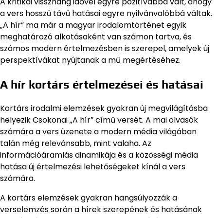
A kritikai visszhang idővel egyre pozitívabbá vált, ahogy
a vers hosszú távú hatásai egyre nyilvánvalóbbá váltak.
„A hír” ma már a magyar irodalomtörténet egyik
meghatározó alkotásaként van számon tartva, és
számos modern értelmezésben is szerepel, amelyek új
perspektívákat nyújtanak a mű megértéséhez.
A hír kortárs értelmezései és hatásai
Kortárs irodalmi elemzések gyakran új megvilágításba
helyezik Csokonai „A hír” című versét. A mai olvasók
számára a vers üzenete a modern média világában
talán még relevánsabb, mint valaha. Az
információáramlás dinamikája és a közösségi média
hatása új értelmezési lehetőségeket kínál a vers
számára.
A kortárs elemzések gyakran hangsúlyozzák a
verselemzés során a hírek szerepének és hatásának