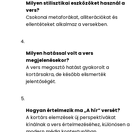
Milyen stilisztikai eszközöket használ a
vers?
Csokonai metaforákat, alliterációkat és
ellentéteket alkalmaz a versekben.
Milyen hatással volt a vers
megjelenésekor?
A vers megosztó hatást gyakorolt a
kortársakra, de később elismerték
jelentőségét.
Hogyan értelmezik ma „A hír” versét?
A kortárs elemzések új perspektívákat
kínálnak a vers értelmezéséhez, különösen a
modern média kontextusában.