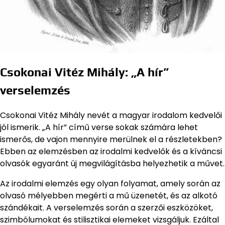
Csokonai Vitéz Mihály: „A hír”
verselemzés
Csokonai Vitéz Mihály nevét a magyar irodalom kedvelői
jól ismerik. „A hír” című verse sokak számára lehet
ismerős, de vajon mennyire merülnek el a részletekben?
Ebben az elemzésben az irodalmi kedvelők és a kíváncsi
olvasók egyaránt új megvilágításba helyezhetik a művet.
Az irodalmi elemzés egy olyan folyamat, amely során az
olvasó mélyebben megérti a mű üzenetét, és az alkotó
szándékait. A verselemzés során a szerzői eszközöket,
szimbólumokat és stilisztikai elemeket vizsgáljuk. Ezáltal