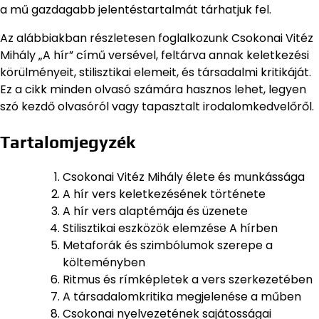
a mű gazdagabb jelentéstartalmát tárhatjuk fel.
Az alábbiakban részletesen foglalkozunk Csokonai Vitéz
Mihály „A hír” című versével, feltárva annak keletkezési
körülményeit, stilisztikai elemeit, és társadalmi kritikáját.
Ez a cikk minden olvasó számára hasznos lehet, legyen
szó kezdő olvasóról vagy tapasztalt irodalomkedvelőről.
Tartalomjegyzék
Csokonai Vitéz Mihály élete és munkássága
A hír vers keletkezésének története
A hír vers alaptémája és üzenete
Stilisztikai eszközök elemzése A hírben
Metaforák és szimbólumok szerepe a
költeményben
Ritmus és rímképletek a vers szerkezetében
A társadalomkritika megjelenése a műben
Csokonai nyelvezetének sajátosságai