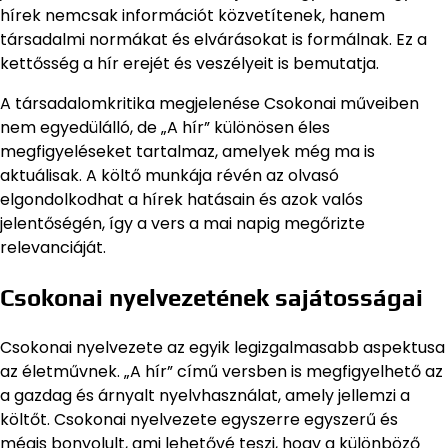
hírek nemcsak információt közvetítenek, hanem
társadalmi normákat és elvárásokat is formálnak. Ez a
kettősség a hír erejét és veszélyeit is bemutatja.
A társadalomkritika megjelenése Csokonai műveiben
nem egyedülálló, de „A hír” különösen éles
megfigyeléseket tartalmaz, amelyek még ma is
aktuálisak. A költő munkája révén az olvasó
elgondolkodhat a hírek hatásain és azok valós
jelentőségén, így a vers a mai napig megőrizte
relevanciáját.
Csokonai nyelvezetének sajátosságai
Csokonai nyelvezete az egyik legizgalmasabb aspektusa
az életművnek. „A hír” című versben is megfigyelhető az
a gazdag és árnyalt nyelvhasználat, amely jellemzi a
költőt. Csokonai nyelvezete egyszerre egyszerű és
mégis bonyolult, ami lehetővé teszi, hogy a különböző