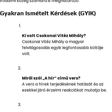
irodalmi közeg számára is meghatározó.
Gyakran Ismételt Kérdések (GYIK)
Ki volt Csokonai Vitéz Mihály?
Csokonai Vitéz Mihály a magyar
felvilágosodás egyik legfontosabb költője
volt.
Miről szól „A hír” című vers?
A vers a hírek terjedésének hatását és az
ezekkel járó érzelmi reakciókat mutatja be.