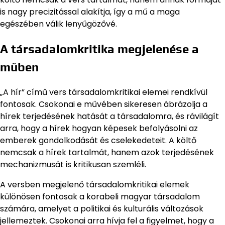
is nagy precizitással alakítja, így a mű a maga
egészében válik lenyűgözővé.
A társadalomkritika megjelenése a
műben
„A hír” című vers társadalomkritikai elemei rendkívül
fontosak. Csokonai e művében sikeresen ábrázolja a
hírek terjedésének hatását a társadalomra, és rávilágít
arra, hogy a hírek hogyan képesek befolyásolni az
emberek gondolkodását és cselekedeteit. A költő
nemcsak a hírek tartalmát, hanem azok terjedésének
mechanizmusát is kritikusan szemléli.
A versben megjelenő társadalomkritikai elemek
különösen fontosak a korabeli magyar társadalom
számára, amelyet a politikai és kulturális változások
jellemeztek. Csokonai arra hívja fel a figyelmet, hogy a