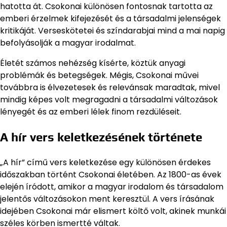
hatotta át. Csokonai különösen fontosnak tartotta az
emberi érzelmek kifejezését és a társadalmi jelenségek
kritikáját. Verseskötetei és színdarabjai mind a mai napig
befolyásolják a magyar irodalmat.
Életét számos nehézség kísérte, köztük anyagi
problémák és betegségek. Mégis, Csokonai művei
továbbra is élvezetesek és relevánsak maradtak, mivel
mindig képes volt megragadni a társadalmi változások
lényegét és az emberi lélek finom rezdüléseit.
A hír vers keletkezésének története
„A hír” című vers keletkezése egy különösen érdekes
időszakban történt Csokonai életében. Az 1800-as évek
elején íródott, amikor a magyar irodalom és társadalom
jelentős változásokon ment keresztül. A vers írásának
idejében Csokonai már elismert költő volt, akinek munkái
széles körben ismertté váltak.