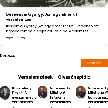
Bessenyei György: Az irigy elmérül
verselemzés
Bessenyei György „Az irigy elmérül” című versében az
irigység romboló erejét mutatja be. Az elemzés…
2026-05-20
Keresés
Keresés
Verselemzések – Olvasónaplók:
Kosztolányi
Vörösmarty
Vörösmart
Dezső: A
Mihály: A
Mihály: (a f
gyászmenet jő
féltékeny
boldogság
verselemzés
verselemzés
verselemzé