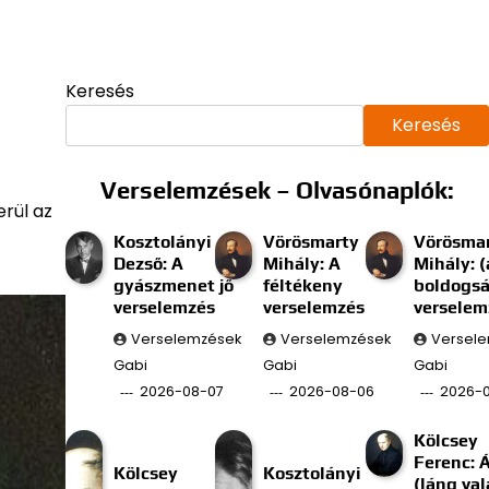
Keresés
Keresés
Verselemzések – Olvasónaplók:
erül az
Kosztolányi
Vörösmarty
Vörösma
Dezső: A
Mihály: A
Mihály: (
gyászmenet jő
féltékeny
boldogs
verselemzés
verselemzés
verselem
Verselemzések
Verselemzések
Versel
Gabi
Gabi
Gabi
2026-08-07
2026-08-06
2026-
Kölcsey
Ferenc: 
Kölcsey
Kosztolányi
(láng val