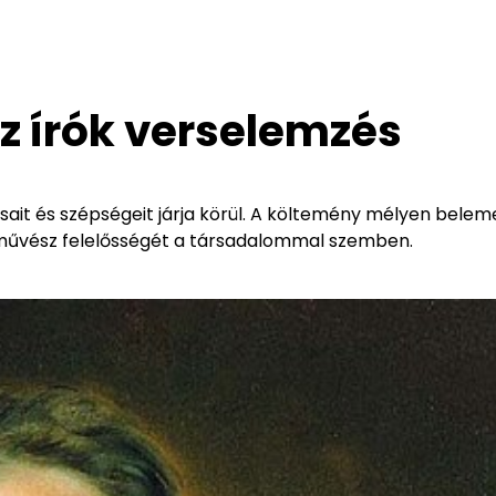
z írók verselemzés
vásait és szépségeit járja körül. A költemény mélyen belem
 művész felelősségét a társadalommal szemben.