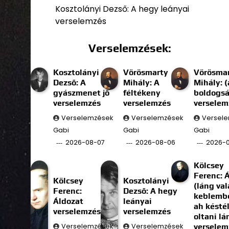
Kosztolányi Dezső: A hegy leányai
verselemzés
Verselemzések:
Kosztolányi
Vörösmarty
Vörösma
Dezső: A
Mihály: A
Mihály: (
gyászmenet jő
féltékeny
boldogs
verselemzés
verselemzés
verselem
Verselemzések
Verselemzések
Versel
Gabi
Gabi
Gabi
2026-08-07
2026-08-06
2026-
Kölcsey
Ferenc: 
Kölcsey
Kosztolányi
(láng val
Ferenc:
Dezső: A hegy
keblembe
Áldozat
leányai
ah késté
verselemzés
verselemzés
oltani l
Verselemzések
Verselemzések
verselem