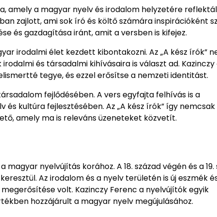
sa, amely a magyar nyelv és irodalom helyzetére reflektál
 zajlott, ami sok író és költő számára inspirációként sz
se és gazdagítása iránt, amit a versben is kifejez.
gyar irodalmi élet kezdett kibontakozni. Az „A kész írók” 
irodalmi és társadalmi kihívásaira is választ ad. Kazinczy 
lismertté tegye, és ezzel erősítse a nemzeti identitást.
társadalom fejlődésében. A vers egyfajta felhívás is a
 és kultúra fejlesztésében. Az „A kész írók” így nemcsak
tő, amely ma is releváns üzeneteket közvetít.
a magyar nyelvújítás korához. A 18. század végén és a 19.
resztül. Az irodalom és a nyelv területén is új eszmék é
 megerősítése volt. Kazinczy Ferenc a nyelvújítók egyik
rtékben hozzájárult a magyar nyelv megújulásához.