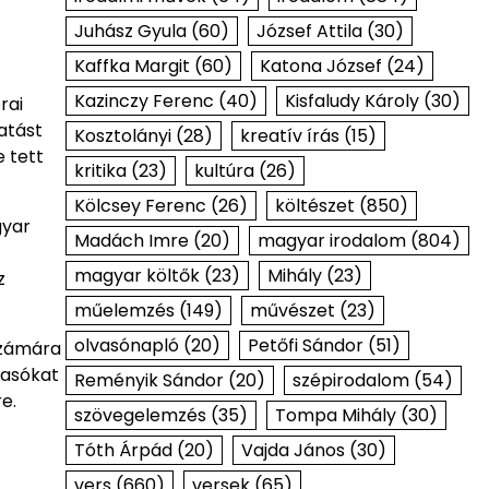
Juhász Gyula
(60)
József Attila
(30)
Kaffka Margit
(60)
Katona József
(24)
Kazinczy Ferenc
(40)
Kisfaludy Károly
(30)
rai
atást
Kosztolányi
(28)
kreatív írás
(15)
 tett
kritika
(23)
kultúra
(26)
Kölcsey Ferenc
(26)
költészet
(850)
gyar
Madách Imre
(20)
magyar irodalom
(804)
magyar költők
(23)
Mihály
(23)
z
műelemzés
(149)
művészet
(23)
olvasónapló
(20)
Petőfi Sándor
(51)
 számára
vasókat
Reményik Sándor
(20)
szépirodalom
(54)
e.
szövegelemzés
(35)
Tompa Mihály
(30)
Tóth Árpád
(20)
Vajda János
(30)
vers
(660)
versek
(65)