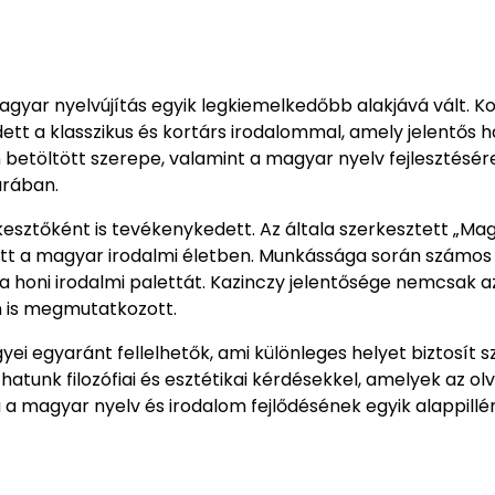
gyar nyelvújítás egyik legkiemelkedőbb alakjává vált. Ko
t a klasszikus és kortárs irodalommal, amely jelentős h
betöltött szerepe, valamint a magyar nyelv fejlesztésére
úrában.
esztőként is tevékenykedett. Az általa szerkesztett „Ma
ett a magyar irodalmi életben. Munkássága során számos
 a honi irodalmi palettát. Kazinczy jelentősége nemcsak a
n is megmutatkozott.
yei egyaránt fellelhetők, ami különleges helyet biztosít
tunk filozófiai és esztétikai kérdésekkel, amelyek az ol
 magyar nyelv és irodalom fejlődésének egyik alappillér