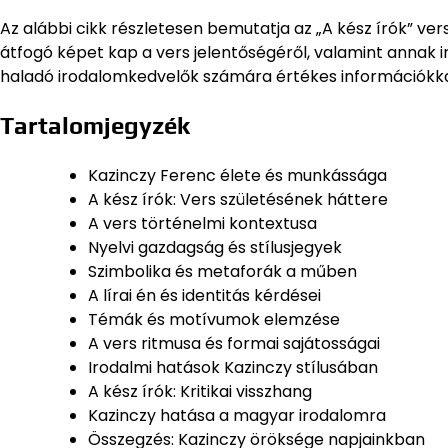
Az alábbi cikk részletesen bemutatja az „A kész írók” vers
átfogó képet kap a vers jelentőségéről, valamint annak i
haladó irodalomkedvelők számára értékes információkkal
Tartalomjegyzék
Kazinczy Ferenc élete és munkássága
A kész írók: Vers születésének háttere
A vers történelmi kontextusa
Nyelvi gazdagság és stílusjegyek
Szimbolika és metaforák a műben
A lírai én és identitás kérdései
Témák és motívumok elemzése
A vers ritmusa és formai sajátosságai
Irodalmi hatások Kazinczy stílusában
A kész írók: Kritikai visszhang
Kazinczy hatása a magyar irodalomra
Összegzés: Kazinczy öröksége napjainkban