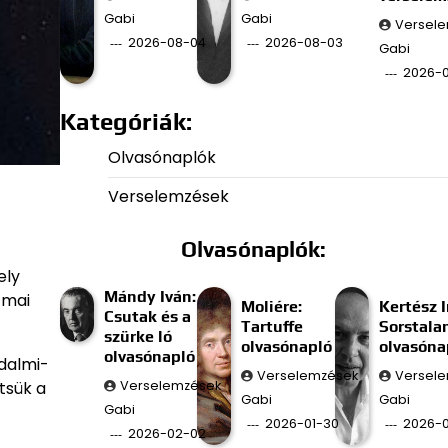
Gabi
Gabi
Versel
2026-08-04
2026-08-03
Gabi
2026-
Kategóriák:
Olvasónaplók
Verselemzések
Olvasónaplók:
ely
Mándy Iván:
 mai
Moliére:
Kertész I
Csutak és a
Tartuffe
Sorstala
szürke ló
olvasónapló
olvasóna
olvasónapló
adalmi-
Verselemzések
Versel
tsük a
Verselemzések
Gabi
Gabi
Gabi
2026-01-30
2026-0
2026-02-02