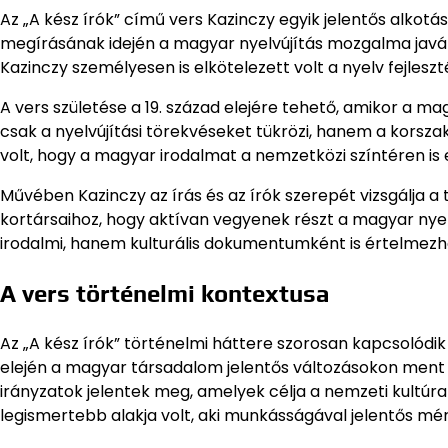
Az „A kész írók” című vers Kazinczy egyik jelentős alkotá
megírásának idején a magyar nyelvújítás mozgalma javában
Kazinczy személyesen is elkötelezett volt a nyelv fejleszté
A vers születése a 19. század elejére tehető, amikor a ma
csak a nyelvújítási törekvéseket tükrözi, hanem a korszak 
volt, hogy a magyar irodalmat a nemzetközi színtéren is e
Művében Kazinczy az írás és az írók szerepét vizsgálja a 
kortársaihoz, hogy aktívan vegyenek részt a magyar nyelv
irodalmi, hanem kulturális dokumentumként is értelmezhe
A vers történelmi kontextusa
Az „A kész írók” történelmi háttere szorosan kapcsolódik 
elején a magyar társadalom jelentős változásokon ment ke
irányzatok jelentek meg, amelyek célja a nemzeti kultúra
legismertebb alakja volt, aki munkásságával jelentős mé