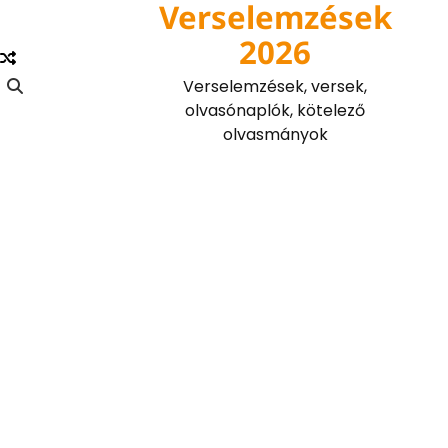
Verselemzések
Skip
to
2026
content
Verselemzések, versek,
olvasónaplók, kötelező
olvasmányok