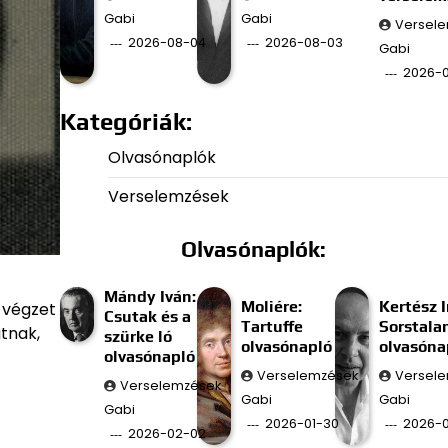
Gabi
Gabi
Versel
2026-08-04
2026-08-03
Gabi
2026-
Kategóriák:
Olvasónaplók
Verselemzések
Olvasónaplók:
Mándy Iván:
Moliére:
Kertész I
 végzet
Csutak és a
Tartuffe
Sorstala
tnak,
szürke ló
olvasónapló
olvasóna
olvasónapló
Verselemzések
Versel
Verselemzések
Gabi
Gabi
Gabi
2026-01-30
2026-0
2026-02-02