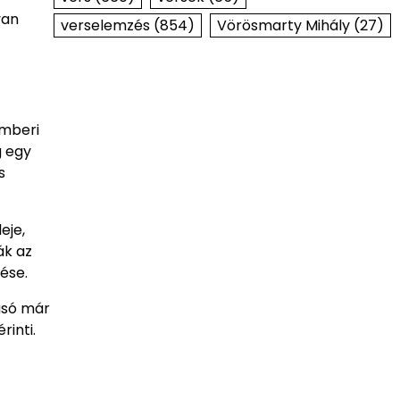
yan
verselemzés
(854)
Vörösmarty Mihály
(27)
emberi
g egy
s
eje,
ák az
ése.
asó már
rinti.