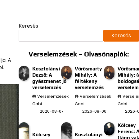
Keresés
Keresés
Verselemzések – Olvasónaplók:
ja. A
l.
Kosztolányi
Vörösmarty
Vörösma
Dezső: A
Mihály: A
Mihály: (
gyászmenet jő
féltékeny
boldogs
verselemzés
verselemzés
verselem
Verselemzések
Verselemzések
Versel
Gabi
Gabi
Gabi
2026-08-07
2026-08-06
2026-
Kölcsey
Ferenc: 
Kölcsey
Kosztolányi
(láng val