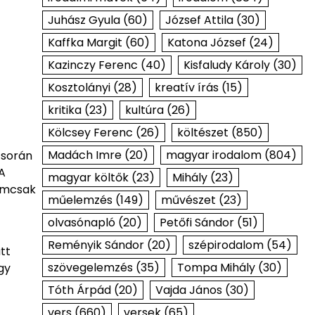
Juhász Gyula
(60)
József Attila
(30)
Kaffka Margit
(60)
Katona József
(24)
Kazinczy Ferenc
(40)
Kisfaludy Károly
(30)
Kosztolányi
(28)
kreatív írás
(15)
kritika
(23)
kultúra
(26)
Kölcsey Ferenc
(26)
költészet
(850)
Madách Imre
(20)
magyar irodalom
(804)
 során
 A
magyar költők
(23)
Mihály
(23)
nemcsak
műelemzés
(149)
művészet
(23)
olvasónapló
(20)
Petőfi Sándor
(51)
Reményik Sándor
(20)
szépirodalom
(54)
tt
szövegelemzés
(35)
Tompa Mihály
(30)
gy
Tóth Árpád
(20)
Vajda János
(30)
vers
(660)
versek
(65)