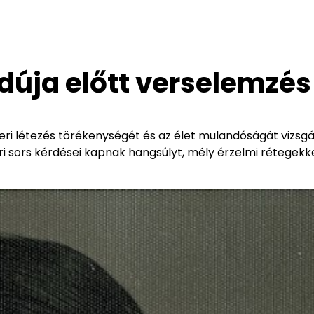
dúja előtt verselemzés
ri létezés törékenységét és az élet mulandóságát vizsgál
 sors kérdései kapnak hangsúlyt, mély érzelmi rétegekke