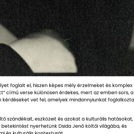
elyet foglalt el, hiszen képes mély érzelmeket és komplex
tt” című verse különösen érdekes, mert az emberi sors, a
n kérdéseket vet fel, amelyek mindannyiunkat foglalkozta
 szándékait, eszközeit és azokat a kulturális hatásokat,
betekintést nyerhetünk Dsida Jenő költői világába, és
i és kulturális kontextusát.