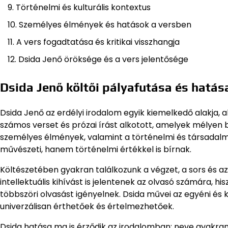
Történelmi és kulturális kontextus
Személyes élmények és hatások a versben
A vers fogadtatása és kritikai visszhangja
Dsida Jenő öröksége és a vers jelentősége
Dsida Jenő költői pályafutása és hatás
Dsida Jenő az erdélyi irodalom egyik kiemelkedő alakja, 
számos verset és prózai írást alkotott, amelyek mélyen b
személyes élmények, valamint a történelmi és társadal
művészeti, hanem történelmi értékkel is bírnak.
Költészetében gyakran találkozunk a végzet, a sors és a
intellektuális kihívást is jelentenek az olvasó számára, h
többszöri olvasást igényelnek. Dsida művei az egyéni és 
univerzálisan érthetőek és értelmezhetőek.
Dsida hatása ma is érződik az irodalomban; neve gyakr