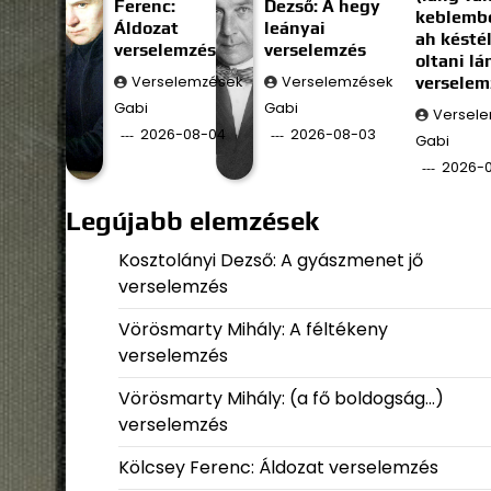
Ferenc:
Dezső: A hegy
keblembe
Áldozat
leányai
ah késté
verselemzés
verselemzés
oltani l
Verselemzések
Verselemzések
verselem
Gabi
Gabi
Versel
2026-08-04
2026-08-03
Gabi
2026-
Legújabb elemzések
Kosztolányi Dezső: A gyászmenet jő
verselemzés
Vörösmarty Mihály: A féltékeny
verselemzés
Vörösmarty Mihály: (a fő boldogság…)
verselemzés
Kölcsey Ferenc: Áldozat verselemzés