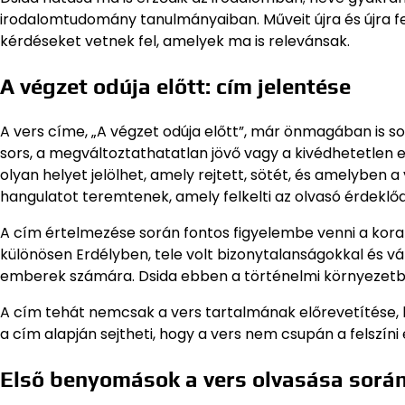
irodalomtudomány tanulmányaiban. Műveit újra és újra fel
kérdéseket vetnek fel, amelyek ma is relevánsak.
A végzet odúja előtt: cím jelentése
A vers címe, „A végzet odúja előtt”, már önmagában is s
sors, a megváltoztathatatlan jövő vagy a kivédhetetle
olyan helyet jelölhet, amely rejtett, sötét, és amelyben 
hangulatot teremtenek, amely felkelti az olvasó érdeklő
A cím értelmezése során fontos figyelembe venni a korabel
különösen Erdélyben, tele volt bizonytalanságokkal és v
emberek számára. Dsida ebben a történelmi környezetben
A cím tehát nemcsak a vers tartalmának előrevetítése, ha
a cím alapján sejtheti, hogy a vers nem csupán a felszíni
Első benyomások a vers olvasása sorá