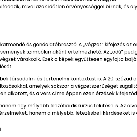
fedezik, mivel azok időtlen érvényességgel bírnak, és ol
okatmondó és gondolatébresztő. A „végzet” kifejezés az 
n események szimbólumaként értelmezhető. Az „odú” pedi
a végzet várakozik. Ezek a képek együttesen egyfajta baljó
dését.
i társadalmi és történelmi kontextust is. A 20. század el
áltozásokkal, amelyek sokszor a végzetszerűséget sugallt
 alkotott, és a vers címe éppen ezen érzések kifejeződ
nem egy mélyebb filozófiai diskurzus felütése is. Az olv
 érzelmeket, hanem a mélyebb, létezésbeli kérdéseket is é
n