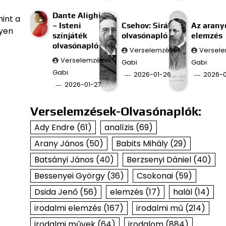
Dante Alighieri
int a
– Isteni
Csehov: Sirály
Az aran
lyen
színjáték
olvasónapló
elemzés
olvasónapló
Verselemzések
Versel
Verselemzések
Gabi
Gabi
Gabi
2026-01-26
2026-0
2026-01-27
Verselemzések-Olvasónaplók:
Ady Endre
(61)
analízis
(69)
Arany János
(50)
Babits Mihály
(29)
Batsányi János
(40)
Berzsenyi Dániel
(40)
Bessenyei György
(36)
Csokonai
(59)
Dsida Jenő
(56)
elemzés
(17)
halál
(14)
irodalmi elemzés
(167)
irodalmi mű
(214)
irodalmi művek
(64)
irodalom
(884)