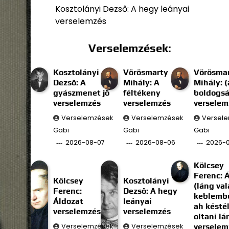
Kosztolányi Dezső: A hegy leányai
verselemzés
Verselemzések:
Kosztolányi
Vörösmarty
Vörösma
Dezső: A
Mihály: A
Mihály: (
gyászmenet jő
féltékeny
boldogs
verselemzés
verselemzés
verselem
Verselemzések
Verselemzések
Versel
Gabi
Gabi
Gabi
2026-08-07
2026-08-06
2026-
Kölcsey
Ferenc: 
Kölcsey
Kosztolányi
(láng val
Ferenc:
Dezső: A hegy
keblembe
Áldozat
leányai
ah késté
verselemzés
verselemzés
oltani l
Verselemzések
Verselemzések
verselem