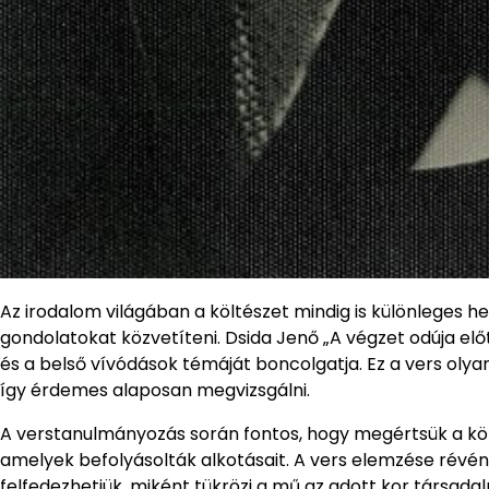
Az irodalom világában a költészet mindig is különleges h
gondolatokat közvetíteni. Dsida Jenő „A végzet odúja elő
és a belső vívódások témáját boncolgatja. Ez a vers olya
így érdemes alaposan megvizsgálni.
A verstanulmányozás során fontos, hogy megértsük a költő
amelyek befolyásolták alkotásait. A vers elemzése révén 
felfedezhetjük, miként tükrözi a mű az adott kor társadalm