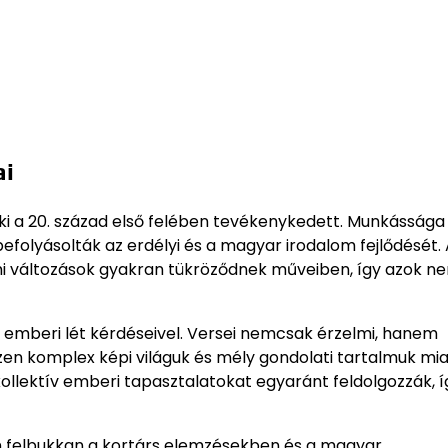
ai
aki a 20. század első felében tevékenykedett. Munkássága
efolyásolták az erdélyi és a magyar irodalom fejlődését.
mi változások gyakran tükröződnek műveiben, így azok 
z emberi lét kérdéseivel. Versei nemcsak érzelmi, hanem
iszen komplex képi világuk és mély gondolati tartalmuk mia
kollektív emberi tapasztalatokat egyaránt feldolgozzák, í
an felbukkan a kortárs elemzésekben és a magyar