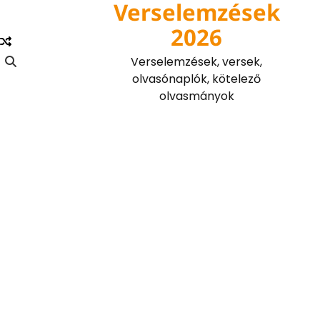
Verselemzések
Skip
to
2026
content
Verselemzések, versek,
olvasónaplók, kötelező
olvasmányok