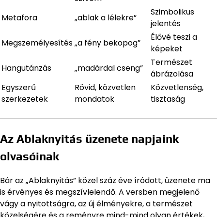
Szimbolikus
Metafora
„ablak a lélekre”
jelentés
Élővé teszi a
Megszemélyesítés
„a fény bekopog”
képeket
Természet
Hangutánzás
„madárdal cseng”
ábrázolása
Egyszerű
Rövid, közvetlen
Közvetlenség,
szerkezetek
mondatok
tisztaság
Az Ablaknyitás üzenete napjaink
olvasóinak
Bár az „Ablaknyitás” közel száz éve íródott, üzenete ma
is érvényes és megszívlelendő. A versben megjelenő
vágy a nyitottságra, az új élményekre, a természet
közelségére és a reményre mind-mind olyan értékek,