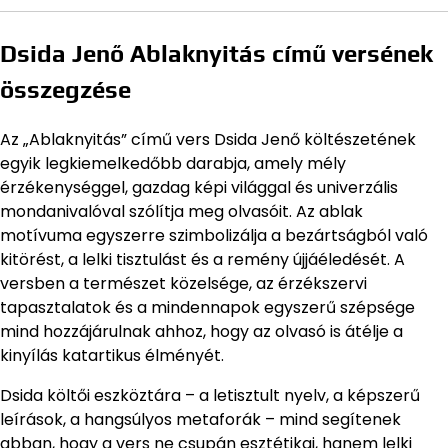
Dsida Jenő Ablaknyitás című versének
összegzése
Az „Ablaknyitás” című vers Dsida Jenő költészetének
egyik legkiemelkedőbb darabja, amely mély
érzékenységgel, gazdag képi világgal és univerzális
mondanivalóval szólítja meg olvasóit. Az ablak
motívuma egyszerre szimbolizálja a bezártságból való
kitörést, a lelki tisztulást és a remény újjáéledését. A
versben a természet közelsége, az érzékszervi
tapasztalatok és a mindennapok egyszerű szépsége
mind hozzájárulnak ahhoz, hogy az olvasó is átélje a
kinyílás katartikus élményét.
Dsida költői eszköztára – a letisztult nyelv, a képszerű
leírások, a hangsúlyos metaforák – mind segítenek
abban, hogy a vers ne csupán esztétikai, hanem lelki