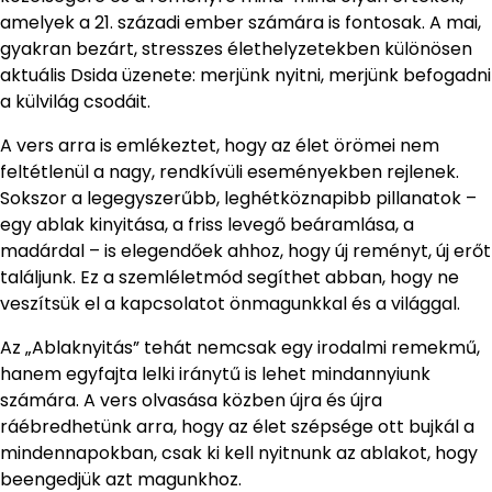
amelyek a 21. századi ember számára is fontosak. A mai,
gyakran bezárt, stresszes élethelyzetekben különösen
aktuális Dsida üzenete: merjünk nyitni, merjünk befogadni
a külvilág csodáit.
A vers arra is emlékeztet, hogy az élet örömei nem
feltétlenül a nagy, rendkívüli eseményekben rejlenek.
Sokszor a legegyszerűbb, leghétköznapibb pillanatok –
egy ablak kinyitása, a friss levegő beáramlása, a
madárdal – is elegendőek ahhoz, hogy új reményt, új erőt
találjunk. Ez a szemléletmód segíthet abban, hogy ne
veszítsük el a kapcsolatot önmagunkkal és a világgal.
Az „Ablaknyitás” tehát nemcsak egy irodalmi remekmű,
hanem egyfajta lelki iránytű is lehet mindannyiunk
számára. A vers olvasása közben újra és újra
ráébredhetünk arra, hogy az élet szépsége ott bujkál a
mindennapokban, csak ki kell nyitnunk az ablakot, hogy
beengedjük azt magunkhoz.