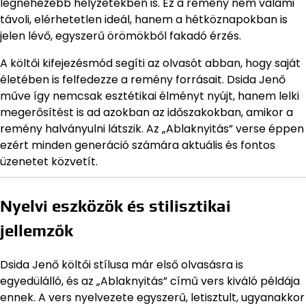
legnehezebb helyzetekben is. Ez a remény nem valami
távoli, elérhetetlen ideál, hanem a hétköznapokban is
jelen lévő, egyszerű örömökből fakadó érzés.
A költői kifejezésmód segíti az olvasót abban, hogy saját
életében is felfedezze a remény forrásait. Dsida Jenő
műve így nemcsak esztétikai élményt nyújt, hanem lelki
megerősítést is ad azokban az időszakokban, amikor a
remény halványulni látszik. Az „Ablaknyitás” verse éppen
ezért minden generáció számára aktuális és fontos
üzenetet közvetít.
Nyelvi eszközök és stilisztikai
jellemzők
Dsida Jenő költői stílusa már első olvasásra is
egyedülálló, és az „Ablaknyitás” című vers kiváló példája
ennek. A vers nyelvezete egyszerű, letisztult, ugyanakkor