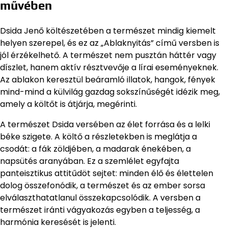
művében
Dsida Jenő költészetében a természet mindig kiemelt
helyen szerepel, és ez az „Ablaknyitás” című versben is
jól érzékelhető. A természet nem pusztán háttér vagy
díszlet, hanem aktív résztvevője a lírai eseményeknek.
Az ablakon keresztül beáramló illatok, hangok, fények
mind-mind a külvilág gazdag sokszínűségét idézik meg,
amely a költőt is átjárja, megérinti.
A természet Dsida versében az élet forrása és a lelki
béke szigete. A költő a részletekben is meglátja a
csodát: a fák zöldjében, a madarak énekében, a
napsütés aranyában. Ez a szemlélet egyfajta
panteisztikus attitűdöt sejtet: minden élő és élettelen
dolog összefonódik, a természet és az ember sorsa
elválaszthatatlanul összekapcsolódik. A versben a
természet iránti vágyakozás egyben a teljesség, a
harmónia keresését is jelenti.