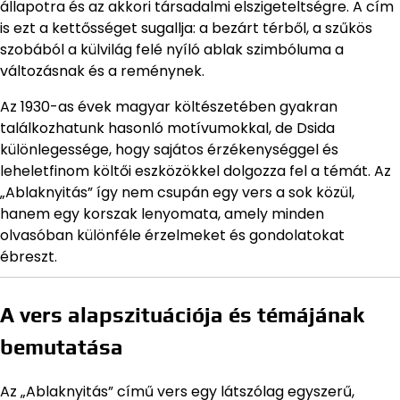
állapotra és az akkori társadalmi elszigeteltségre. A cím
is ezt a kettősséget sugallja: a bezárt térből, a szűkös
szobából a külvilág felé nyíló ablak szimbóluma a
változásnak és a reménynek.
Az 1930-as évek magyar költészetében gyakran
találkozhatunk hasonló motívumokkal, de Dsida
különlegessége, hogy sajátos érzékenységgel és
leheletfinom költői eszközökkel dolgozza fel a témát. Az
„Ablaknyitás” így nem csupán egy vers a sok közül,
hanem egy korszak lenyomata, amely minden
olvasóban különféle érzelmeket és gondolatokat
ébreszt.
A vers alapszituációja és témájának
bemutatása
Az „Ablaknyitás” című vers egy látszólag egyszerű,