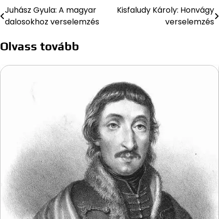
Juhász Gyula: A magyar
Kisfaludy Károly: Honvágy
Bejegyzés
dalosokhoz verselemzés
verselemzés
navigáció
Olvass tovább