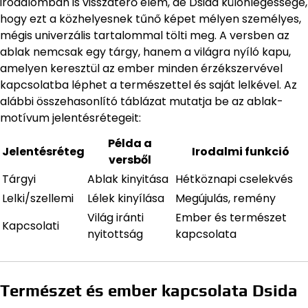
irodalomban is visszatérő elem, de Dsida különlegessége,
hogy ezt a közhelyesnek tűnő képet mélyen személyes,
mégis univerzális tartalommal tölti meg. A versben az
ablak nemcsak egy tárgy, hanem a világra nyíló kapu,
amelyen keresztül az ember minden érzékszervével
kapcsolatba léphet a természettel és saját lelkével. Az
alábbi összehasonlító táblázat mutatja be az ablak-
motívum jelentésrétegeit:
Példa a
Jelentésréteg
Irodalmi funkció
versből
Tárgyi
Ablak kinyitása
Hétköznapi cselekvés
Lelki/szellemi
Lélek kinyílása
Megújulás, remény
Világ iránti
Ember és természet
Kapcsolati
nyitottság
kapcsolata
Természet és ember kapcsolata Dsida