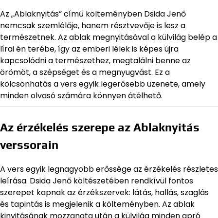
Az „Ablaknyitás” című költeményben Dsida Jenő
nemcsak szemlélője, hanem résztvevője is lesz a
természetnek. Az ablak megnyitásával a külvilág belép a
lírai én terébe, így az emberi lélek is képes újra
kapcsolódni a természethez, megtalálni benne az
örömöt, a szépséget és a megnyugvást. Ez a
kölcsönhatás a vers egyik legerősebb üzenete, amely
minden olvasó számára könnyen átélhető.
Az érzékelés szerepe az Ablaknyitás
verssorain
A vers egyik legnagyobb erőssége az érzékelés részletes
leírása. Dsida Jenő költészetében rendkívül fontos
szerepet kapnak az érzékszervek: látás, hallás, szaglás
és tapintás is megjelenik a költeményben. Az ablak
kinyitásának mozzanata után a külvilág minden apró