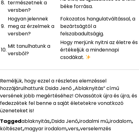
8.
természetnek a
béke forrása.
versben?
Hogyan jelennek
Fokozatos hangulatváltással, a
9.
meg az érzelmek a
bezártságtól a
versben?
felszabadultságig.
Hogy merjünk nyitni az életre és
Mit tanulhatunk a
10.
értékeljük a mindennapi
versből?
csodákat.
Reméljük, hogy ezzel a részletes elemzéssel
hozzájárulhattunk Dsida Jenő „Ablaknyitás” című
versének jobb megértéséhez! Olvassátok újra és újra, és
fedezzétek fel benne a saját életetekre vonatkozó
üzeneteket is!
Tagged
ablaknyitás
,
Dsida Jenő
,
irodalmi mű
,
irodalom
,
költészet
,
magyar irodalom
,
vers
,
verselemzés