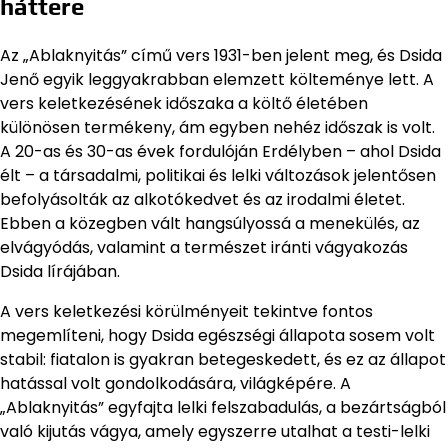
háttere
Az „Ablaknyitás” című vers 1931-ben jelent meg, és Dsida
Jenő egyik leggyakrabban elemzett költeménye lett. A
vers keletkezésének időszaka a költő életében
különösen termékeny, ám egyben nehéz időszak is volt.
A 20-as és 30-as évek fordulóján Erdélyben – ahol Dsida
élt – a társadalmi, politikai és lelki változások jelentősen
befolyásolták az alkotókedvet és az irodalmi életet.
Ebben a közegben vált hangsúlyossá a menekülés, az
elvágyódás, valamint a természet iránti vágyakozás
Dsida lírájában.
A vers keletkezési körülményeit tekintve fontos
megemlíteni, hogy Dsida egészségi állapota sosem volt
stabil: fiatalon is gyakran betegeskedett, és ez az állapot
hatással volt gondolkodására, világképére. A
„Ablaknyitás” egyfajta lelki felszabadulás, a bezártságból
való kijutás vágya, amely egyszerre utalhat a testi-lelki