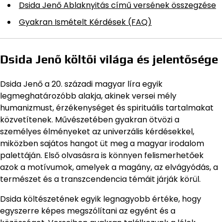
Dsida Jenő Ablaknyitás című versének összegzése
Gyakran Ismételt Kérdések (FAQ)
Dsida Jenő költői világa és jelentősége
Dsida Jenő a 20. századi magyar líra egyik
legmeghatározóbb alakja, akinek versei mély
humanizmust, érzékenységet és spirituális tartalmakat
közvetítenek. Művészetében gyakran ötvözi a
személyes élményeket az univerzális kérdésekkel,
miközben sajátos hangot üt meg a magyar irodalom
palettáján. Első olvasásra is könnyen felismerhetőek
azok a motívumok, amelyek a magány, az elvágyódás, a
természet és a transzcendencia témáit járják körül.
Dsida költészetének egyik legnagyobb értéke, hogy
egyszerre képes megszólítani az egyént és a