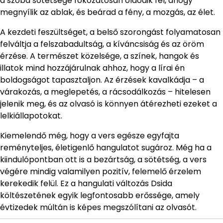
a szoba sötétsége fokozatosan oldódik fel, ahogy
megnyílik az ablak, és beárad a fény, a mozgás, az élet.
A kezdeti feszültséget, a belső szorongást folyamatosan
felváltja a felszabadultság, a kíváncsiság és az öröm
érzése. A természet közelsége, a színek, hangok és
illatok mind hozzájárulnak ahhoz, hogy a lírai én
boldogságot tapasztaljon. Az érzések kavalkádja – a
várakozás, a meglepetés, a rácsodálkozás – hitelesen
jelenik meg, és az olvasó is könnyen átérezheti ezeket a
lelkiállapotokat.
Kiemelendő még, hogy a vers egésze egyfajta
reményteljes, életigenlő hangulatot sugároz. Még ha a
kiindulópontban ott is a bezártság, a sötétség, a vers
végére mindig valamilyen pozitív, felemelő érzelem
kerekedik felül. Ez a hangulati változás Dsida
költészetének egyik legfontosabb erőssége, amely
évtizedek múltán is képes megszólítani az olvasót.