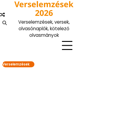
Verselemzések
Skip
to
2026
content
Verselemzések, versek,
olvasónaplók, kötelező
olvasmányok
Verselemzések