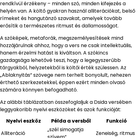
rendkívül érzékeny – minden szó, minden kifejezés a
helyén van. A költő gyakran használ alliterációkat, belső
rímeket és hangutánzó szavakat, amelyek tovább
erősítik a természetes ritmust és dallamosságot.
A szóképek, metaforák, megszemélyesítések mind
hozzájárulnak ahhoz, hogy a vers ne csak intellektuális,
hanem érzelmi hatást is kiváltson. A szókincs
gazdagsága lehetővé teszi, hogy a legegyszerűbb
tárgyakból, helyzetekből is költői érték szülessen. Az
„Ablaknyitás” szövege nem terhelt bonyolult, nehezen
érthető szerkezetekkel, éppen ezért minden olvasó
számára könnyen befogadható.
Az alábbi táblázatban összefoglaljuk a Dsida versében
leggyakoribb nyelvi eszközöket és azok funkcióját:
Nyelvi eszköz
Példa a versből
Funkció
„szél simogatja
Alliteráció
Zeneiség, ritmus
szívem”