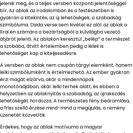
jelenik meg, és a teljes versben központi jelentőséggel
bír. Az ablak az irodalomban és a festészetben is
gyakran a kitekintés, az új lehetőségek, a szabadság
szimbóluma. Dsida verse sem kivétel ez alól: az ablak a
lírai én számára a bezártságból a külvilágba vezető
átjárót jelenti. Az ablakon keresztül „belép” a természet
a szobába, átvitt értelemben pedig a lélek is
lehetőséget kap a kiteljesedésre.
A versben az ablak nem csupán tárgyi elemként, hanem
lelki szimbólumként is értelmezhető. Az ember gyakran
érzi magát elzárva, akár a mindennapok
monotóniájában, akár lelki terhek alatt, és ebben a
helyzetben az ablaknyitás a szabadság, az újrakezdés
lehetőségét hordozza. A természetes fény beáramlása,
a friss szellő érzése mind-mind a megújulás, a remény
üzenetét közvetítik.
Érdekes, hogy az ablak motívuma a magyar