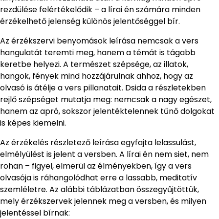
rezdülése felértékelődik – a lírai én számára minden
érzékelhető jelenség különös jelentőséggel bír.
Az érzékszervi benyomások leírása nemcsak a vers
hangulatát teremti meg, hanem a témát is tágabb
keretbe helyezi. A természet szépsége, az illatok,
hangok, fények mind hozzájárulnak ahhoz, hogy az
olvasó is átélje a vers pillanatait. Dsida a részletekben
rejlő szépséget mutatja meg: nemcsak a nagy egészet,
hanem az apró, sokszor jelentéktelennek tűnő dolgokat
is képes kiemelni.
Az érzékelés részletező leírása egyfajta lelassulást,
elmélyülést is jelent a versben. A lírai én nem siet, nem
rohan – figyel, elmerül az élményekben, így a vers
olvasója is ráhangolódhat erre a lassabb, meditatív
szemléletre. Az alábbi táblázatban összegyűjtöttük,
mely érzékszervek jelennek meg a versben, és milyen
jelentéssel bírnak: