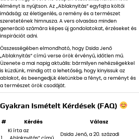
élményt is nyújtson. Az „Ablaknyitás” egyfajta költői
imádság: az életigenlés, a remény és a természet
szeretetének himnusza. A vers olvasása minden
generáció számára képes új gondolatokat, érzéseket és
inspirációt adni.
Összességében elmondható, hogy Dsida Jenő
„Ablaknyitás” című verse örök érvényű, időtlen mű.
Üzenete a mai napig aktuális: bármilyen nehézségekkel
is küzdünk, mindig ott a lehetőség, hogy kinyissuk az
ablakot, és beengedjük életünkbe a fényt, a reményt és
a természet örök csodáját.
Gyakran Ismételt Kérdések (FAQ)
#
Kérdés
Válasz
Ki írta az
Dsida Jenő, a 20. századi
1.
„Ablaknyitás” című