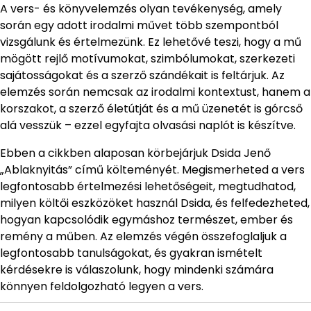
A vers- és könyvelemzés olyan tevékenység, amely
során egy adott irodalmi művet több szempontból
vizsgálunk és értelmezünk. Ez lehetővé teszi, hogy a mű
mögött rejlő motívumokat, szimbólumokat, szerkezeti
sajátosságokat és a szerző szándékait is feltárjuk. Az
elemzés során nemcsak az irodalmi kontextust, hanem a
korszakot, a szerző életútját és a mű üzenetét is górcső
alá vesszük – ezzel egyfajta olvasási naplót is készítve.
Ebben a cikkben alaposan körbejárjuk Dsida Jenő
„Ablaknyitás” című költeményét. Megismerheted a vers
legfontosabb értelmezési lehetőségeit, megtudhatod,
milyen költői eszközöket használ Dsida, és felfedezheted,
hogyan kapcsolódik egymáshoz természet, ember és
remény a műben. Az elemzés végén összefoglaljuk a
legfontosabb tanulságokat, és gyakran ismételt
kérdésekre is válaszolunk, hogy mindenki számára
könnyen feldolgozható legyen a vers.