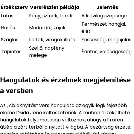
Érzékszerv
Versrészlet példája
Jelentés
Látás
Fény, színek, terek
A külvilág szépsége
Természet hangjai,
Hallás
Madárdal, zajok
élet
Szaglás
Illatok, virágok illata
Frissesség, megújulás
Szellő, napfény
Tapintás
Érintés, valóságosság
melege
Hangulatok és érzelmek megjelenítése
a versben
Az „Ablaknyitás” vers hangulata az egyik legkifejezőbb
eleme Dsida Jenő költészetének. A műben érzékelhető
hangulatok folyamatosan változnak, ahogy a lírai én
átlép a zárt térből a nyitott világba. A bezártság érzete,