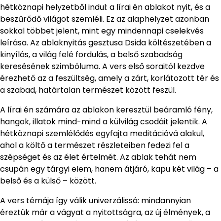
hétköznapi helyzetből indul: a lírai én ablakot nyit, és a
beszűrődő világot szemléli. Ez az alaphelyzet azonban
sokkal többet jelent, mint egy mindennapi cselekvés
leírása. Az ablaknyitás gesztusa Dsida költészetében a
kinyílás, a világ felé fordulás, a belső szabadság
keresésének szimbóluma. A vers első soraitól kezdve
érezhető az a feszültség, amely a zárt, korlátozott tér és
a szabad, határtalan természet között feszül.
A lírai én számára az ablakon keresztül beáramló fény,
hangok, illatok mind-mind a külvilág csodáit jelentik. A
hétköznapi szemlélődés egyfajta meditációvá alakul,
ahol a költő a természet részleteiben fedezi fel a
szépséget és az élet értelmét. Az ablak tehát nem
csupán egy tárgyi elem, hanem átjáró, kapu két világ – a
belső és a külső – között.
A vers témája így válik univerzálissá: mindannyian
éreztük már a vágyat a nyitottságra, az új élmények, a