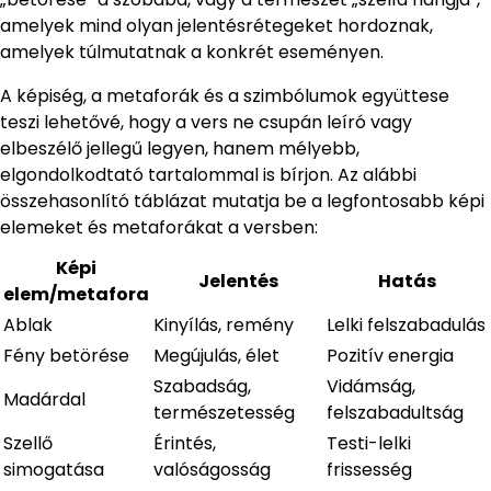
amelyek mind olyan jelentésrétegeket hordoznak,
amelyek túlmutatnak a konkrét eseményen.
A képiség, a metaforák és a szimbólumok együttese
teszi lehetővé, hogy a vers ne csupán leíró vagy
elbeszélő jellegű legyen, hanem mélyebb,
elgondolkodtató tartalommal is bírjon. Az alábbi
összehasonlító táblázat mutatja be a legfontosabb képi
elemeket és metaforákat a versben:
Képi
Jelentés
Hatás
elem/metafora
Ablak
Kinyílás, remény
Lelki felszabadulás
Fény betörése
Megújulás, élet
Pozitív energia
Szabadság,
Vidámság,
Madárdal
természetesség
felszabadultság
Szellő
Érintés,
Testi-lelki
simogatása
valóságosság
frissesség