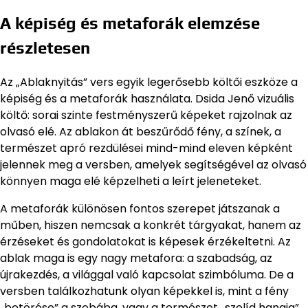
A képiség és metaforák elemzése
részletesen
Az „Ablaknyitás” vers egyik legerősebb költői eszköze a
képiség és a metaforák használata. Dsida Jenő vizuális
költő: sorai szinte festményszerű képeket rajzolnak az
olvasó elé. Az ablakon át beszűrődő fény, a színek, a
természet apró rezdülései mind-mind eleven képként
jelennek meg a versben, amelyek segítségével az olvasó
könnyen maga elé képzelheti a leírt jeleneteket.
A metaforák különösen fontos szerepet játszanak a
műben, hiszen nemcsak a konkrét tárgyakat, hanem az
érzéseket és gondolatokat is képesek érzékeltetni. Az
ablak maga is egy nagy metafora: a szabadság, az
újrakezdés, a világgal való kapcsolat szimbóluma. De a
versben találkozhatunk olyan képekkel is, mint a fény
„betörése” a szobába, vagy a természet „szelíd hangja”,