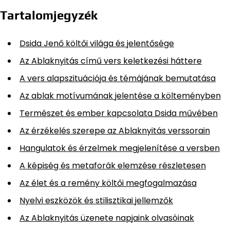
Tartalomjegyzék
Dsida Jenő költői világa és jelentősége
Az Ablaknyitás című vers keletkezési háttere
A vers alapszituációja és témájának bemutatása
Az ablak motívumának jelentése a költeményben
Természet és ember kapcsolata Dsida művében
Az érzékelés szerepe az Ablaknyitás verssorain
Hangulatok és érzelmek megjelenítése a versben
A képiség és metaforák elemzése részletesen
Az élet és a remény költői megfogalmazása
Nyelvi eszközök és stilisztikai jellemzők
Az Ablaknyitás üzenete napjaink olvasóinak