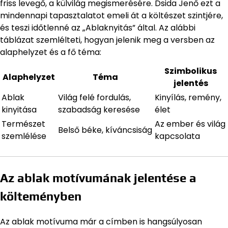
friss levegő, a külvilág megismerésére. Dsida Jenő ezt a
mindennapi tapasztalatot emeli át a költészet szintjére,
és teszi időtlenné az „Ablaknyitás” által. Az alábbi
táblázat szemlélteti, hogyan jelenik meg a versben az
alaphelyzet és a fő téma:
Szimbolikus
Alaphelyzet
Téma
jelentés
Ablak
Világ felé fordulás,
Kinyílás, remény,
kinyitása
szabadság keresése
élet
Természet
Az ember és világ
Belső béke, kíváncsiság
szemlélése
kapcsolata
Az ablak motívumának jelentése a
költeményben
Az ablak motívuma már a címben is hangsúlyosan