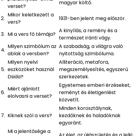
magyar költő.
verset?
Mikor keletkezett a
2.
1931-ben jelent meg először.
vers?
A kinyílás, a remény és a
3.
Mi a vers fő témája?
természet iránti vágy.
Milyen szimbólum az
A szabadság, a világra való
4.
ablak a versben?
nyitottság szimbóluma.
Milyen nyelvi
Alliteráció, metafora,
5.
eszközöket használ
megszemélyesítés, egyszerű
Dsida?
szerkezetek.
Egyetemes emberi érzéseket,
Miért ajánlott
6.
reményt és életigenlést
elolvasni a verset?
közvetít.
Minden korosztálynak,
7.
Kiknek szól a vers?
kezdőknek és haladóknak
egyaránt.
Mi a jelentősége a
Az élet, az újjászületés és a lelki