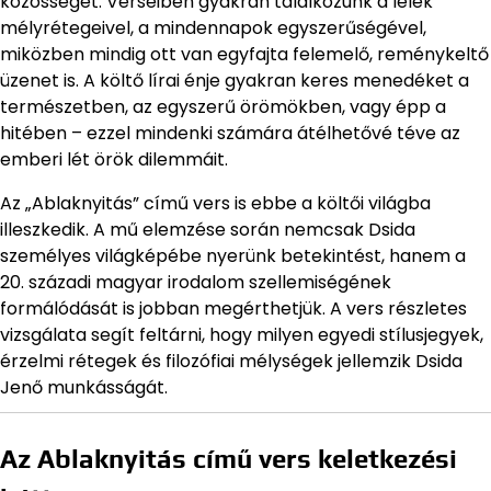
közösséget. Verseiben gyakran találkozunk a lélek
mélyrétegeivel, a mindennapok egyszerűségével,
miközben mindig ott van egyfajta felemelő, reménykeltő
üzenet is. A költő lírai énje gyakran keres menedéket a
természetben, az egyszerű örömökben, vagy épp a
hitében – ezzel mindenki számára átélhetővé téve az
emberi lét örök dilemmáit.
Az „Ablaknyitás” című vers is ebbe a költői világba
illeszkedik. A mű elemzése során nemcsak Dsida
személyes világképébe nyerünk betekintést, hanem a
20. századi magyar irodalom szellemiségének
formálódását is jobban megérthetjük. A vers részletes
vizsgálata segít feltárni, hogy milyen egyedi stílusjegyek,
érzelmi rétegek és filozófiai mélységek jellemzik Dsida
Jenő munkásságát.
Az Ablaknyitás című vers keletkezési