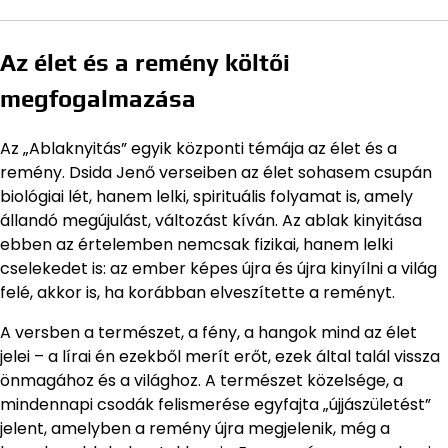
Az élet és a remény költői
megfogalmazása
Az „Ablaknyitás” egyik központi témája az élet és a
remény. Dsida Jenő verseiben az élet sohasem csupán
biológiai lét, hanem lelki, spirituális folyamat is, amely
állandó megújulást, változást kíván. Az ablak kinyitása
ebben az értelemben nemcsak fizikai, hanem lelki
cselekedet is: az ember képes újra és újra kinyílni a világ
felé, akkor is, ha korábban elveszítette a reményt.
A versben a természet, a fény, a hangok mind az élet
jelei – a lírai én ezekből merít erőt, ezek által talál vissza
önmagához és a világhoz. A természet közelsége, a
mindennapi csodák felismerése egyfajta „újjászületést”
jelent, amelyben a remény újra megjelenik, még a