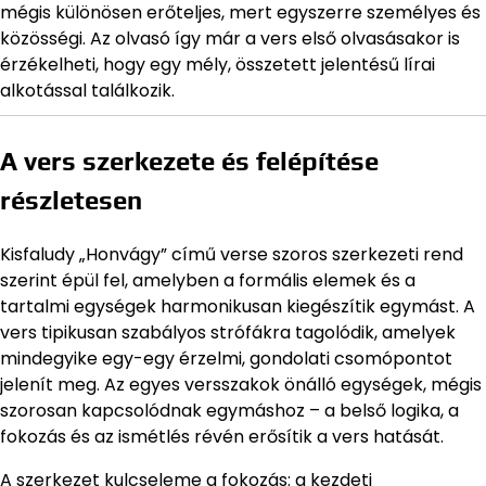
mégis különösen erőteljes, mert egyszerre személyes és
közösségi. Az olvasó így már a vers első olvasásakor is
érzékelheti, hogy egy mély, összetett jelentésű lírai
alkotással találkozik.
A vers szerkezete és felépítése
részletesen
Kisfaludy „Honvágy” című verse szoros szerkezeti rend
szerint épül fel, amelyben a formális elemek és a
tartalmi egységek harmonikusan kiegészítik egymást. A
vers tipikusan szabályos strófákra tagolódik, amelyek
mindegyike egy-egy érzelmi, gondolati csomópontot
jelenít meg. Az egyes versszakok önálló egységek, mégis
szorosan kapcsolódnak egymáshoz – a belső logika, a
fokozás és az ismétlés révén erősítik a vers hatását.
A szerkezet kulcseleme a fokozás: a kezdeti