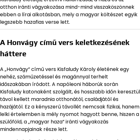
otthon iránti vágyakozása mind-mind visszaköszönnek
ebben a lírai alkotásban, mely a magyar költészet egyik
legszebb hazafias verse lett.
A Honvágy című vers keletkezésének
háttere
A „Honvágy” című vers Kisfaludy Károly életének egy
nehéz, száműzetéssel és magánnyal terhelt
időszakában íródott. A napóleoni háborúk során
Kisfaludy katonaként szolgált, és hosszabb időn keresztül
távol kellett maradnia otthonától, családjától és
hazájától. Ez a kényszerű távollét nemcsak fizikai, hanem
lelki értelemben is mély nyomot hagyott benne, hiszen a
szülőföld, a „magyar haza” iránti vágyakozás
mindennapjainak része lett.