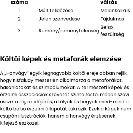
száma
váltás
1
Múlt felidézése
Melankolikus
2
Jelen szenvedése
Fájdalmas
Belső
3
Remény/reménytelenség
feszültség
Költői képek és metaforák elemzése
A „Honvágy” egyik legnagyobb költői ereje abban rejlik,
hogy Kisfaludy mesterien alkalmazza a metaforákat,
hasonlatokat és szimbólumokat. A természeti képek és
érzelmi asszociációk szövetét szinte festői módon szövi
össze: a táj, az időjárás, a folyók és hegyek mind-mind a
költő belső érzelmi állapotát tükrözik. Ezek a képek nem
csupán illusztrációk, hanem a honvágy érzésének
kifejező eszközei.