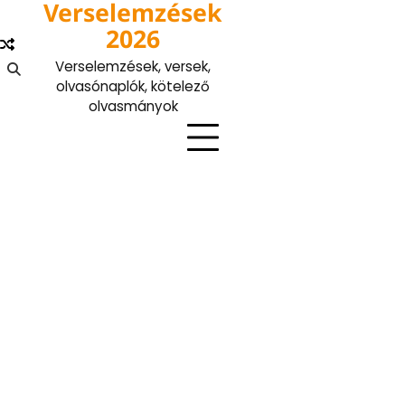
Verselemzések
Skip
to
2026
content
Verselemzések, versek,
olvasónaplók, kötelező
olvasmányok