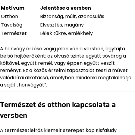
Motívum
Jelentése a versben
Otthon
Biztonság, múlt, azonosulás
Távolság
Elvesztés, magány
Természet
Lélek tükre, emlékhely
A honvágy érzése végig jelen van a versben, egyfajta
belső hajtóerőként: az olvasó szinte együtt sóvárog a
költővel, együtt remél, vagy éppen együtt veszít
reményt. Ez a közös érzelmi tapasztalat teszi a művet
valódi lírai alkotássá, amelyben mindenki megtalálhatja
a saját „honvágyát”.
Természet és otthon kapcsolata a
versben
A természetleírás kiemelt szerepet kap Kisfaludy