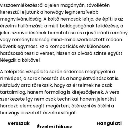
visszaemlékezéstől a jelen magányán, távollétén
keresztül eljutunk a honvágy legintenzívebb
megnyilvánulásáig. A költő nemcsak leírja, de építi is az
érzelmi hullámzást: a múlt boldogságának felidézése, a
jelen szenvedésének bemutatása és a jövő iránti remény
vagy reménytelenség mind-mind szerkesztett módon
követik egymást. Ez a kompozíciós elv különösen
hatásossá teszi a verset, hiszen az olvasó szinte együtt
lélegzik a költővel.
A felépítés vizsgálata során érdemes megfigyelni a
rímképet, a sorok hosszát és a hangulatváltásokat is.
Kisfaludy arra törekszik, hogy az érzelmek ne csak
tartalmilag, hanem formailag is kifejeződjenek. A vers
szerkezete így nem csak technikai, hanem jelentést
hordozó elem: segít megérteni, átérezni és átélni a
honvágy összetett érzelmi világát.
Versszak
Hangulati
Érzelmi fókusz