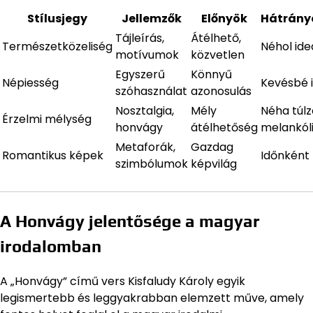
Stílusjegy
Jellemzők
Előnyök
Hátrány
Tájleírás,
Átélhető,
Természetközeliség
Néhol idea
motívumok
közvetlen
Egyszerű
Könnyű
Népiesség
Kevésbé i
szóhasználat
azonosulás
Nosztalgia,
Mély
Néha túlz
Érzelmi mélység
honvágy
átélhetőség
melankól
Metaforák,
Gazdag
Romantikus képek
Időnként 
szimbólumok
képvilág
A Honvágy jelentősége a magyar
irodalomban
A „Honvágy” című vers Kisfaludy Károly egyik
legismertebb és leggyakrabban elemzett műve, amely