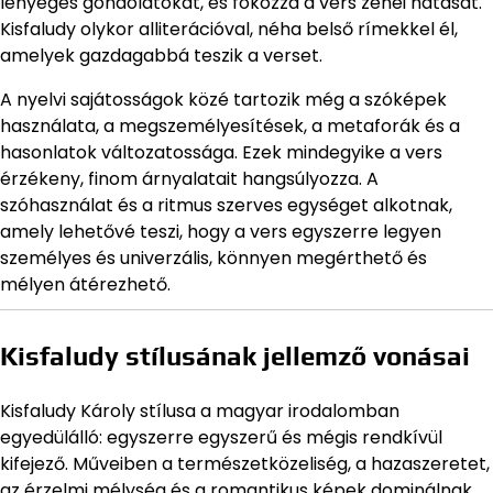
lényeges gondolatokat, és fokozza a vers zenei hatását.
Kisfaludy olykor alliterációval, néha belső rímekkel él,
amelyek gazdagabbá teszik a verset.
A nyelvi sajátosságok közé tartozik még a szóképek
használata, a megszemélyesítések, a metaforák és a
hasonlatok változatossága. Ezek mindegyike a vers
érzékeny, finom árnyalatait hangsúlyozza. A
szóhasználat és a ritmus szerves egységet alkotnak,
amely lehetővé teszi, hogy a vers egyszerre legyen
személyes és univerzális, könnyen megérthető és
mélyen átérezhető.
Kisfaludy stílusának jellemző vonásai
Kisfaludy Károly stílusa a magyar irodalomban
egyedülálló: egyszerre egyszerű és mégis rendkívül
kifejező. Műveiben a természetközeliség, a hazaszeretet,
az érzelmi mélység és a romantikus képek dominálnak.