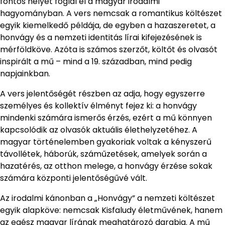
fontos helyet foglal el a magyar irodalmi
hagyományban. A vers nemcsak a romantikus költészet
egyik kiemelkedő példája, de egyben a hazaszeretet, a
honvágy és a nemzeti identitás lírai kifejezésének is
mérföldköve. Azóta is számos szerzőt, költőt és olvasót
inspirált a mű – mind a 19. században, mind pedig
napjainkban.
A vers jelentőségét részben az adja, hogy egyszerre
személyes és kollektív élményt fejez ki: a honvágy
mindenki számára ismerős érzés, ezért a mű könnyen
kapcsolódik az olvasók aktuális élethelyzetéhez. A
magyar történelemben gyakoriak voltak a kényszerű
távollétek, háborúk, száműzetések, amelyek során a
hazatérés, az otthon melege, a honvágy érzése sokak
számára központi jelentőségűvé vált.
Az irodalmi kánonban a „Honvágy” a nemzeti költészet
egyik alapköve: nemcsak Kisfaludy életművének, hanem
az egész magyar lírának meghatározó darabja. A mű