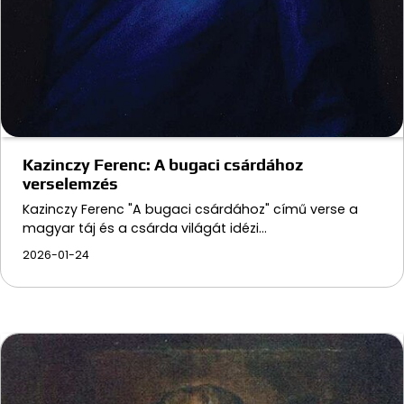
Kazinczy Ferenc: A bugaci csárdához
verselemzés
Kazinczy Ferenc "A bugaci csárdához" című verse a
magyar táj és a csárda világát idézi…
2026-01-24