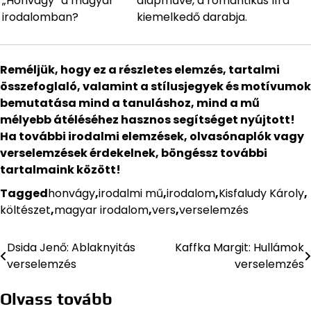
„Honvágy” a magyar
alapműve, a romantikus líra
irodalomban?
kiemelkedő darabja.
Reméljük, hogy ez a részletes elemzés, tartalmi
összefoglaló, valamint a stílusjegyek és motívumok
bemutatása mind a tanuláshoz, mind a mű
mélyebb átéléséhez hasznos segítséget nyújtott!
Ha további irodalmi elemzések, olvasónaplók vagy
verselemzések érdekelnek, böngéssz további
tartalmaink között!
Tagged
honvágy
,
irodalmi mű
,
irodalom
,
Kisfaludy Károly
,
költészet
,
magyar irodalom
,
vers
,
verselemzés
Dsida Jenő: Ablaknyitás
Kaffka Margit: Hullámok
Bejegyzés
verselemzés
verselemzés
navigáció
Olvass tovább