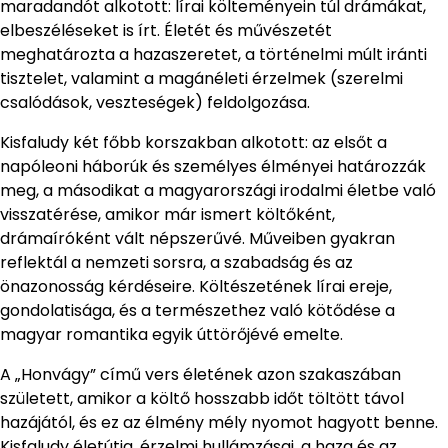
maradandót alkotott: lírai költeményein túl drámákat,
elbeszéléseket is írt. Életét és művészetét
meghatározta a hazaszeretet, a történelmi múlt iránti
tisztelet, valamint a magánéleti érzelmek (szerelmi
csalódások, veszteségek) feldolgozása.
Kisfaludy két főbb korszakban alkotott: az elsőt a
napóleoni háborúk és személyes élményei határozzák
meg, a másodikat a magyarországi irodalmi életbe való
visszatérése, amikor már ismert költőként,
drámaíróként vált népszerűvé. Műveiben gyakran
reflektál a nemzeti sorsra, a szabadság és az
önazonosság kérdéseire. Költészetének lírai ereje,
gondolatisága, és a természethez való kötődése a
magyar romantika egyik úttörőjévé emelte.
A „Honvágy” című vers életének azon szakaszában
született, amikor a költő hosszabb időt töltött távol
hazájától, és ez az élmény mély nyomot hagyott benne.
Kisfaludy életútja, érzelmi hullámzásai, a haza és az