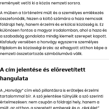
reményeit vetíti ki a közös nemzeti sorsra.
A műben a történelmi múlt és a személyes emlékezés
összefonódik, hiszen a költő számára a haza nemcsak
földrajzi hely, hanem érzelmi és erkölcsi közösség is. Ez
különösen fontos a magyar irodalomban, ahol a haza és
a szabadság gondolata mindig kiemelt szerepet kapott.
Kisfaludy versében a honvágy egyszerre személyes
fájdalom és közösségi érzés: az elhagyott otthon képe a
nemzeti összetartozás szimbólumává válik.
A cím jelentése és előrevetített
hangulata
A „Honvágy” cím első pillantásra is erőteljes érzelmi
tartalommal bír. A szó jelentése túlnyúlik a szó szerinti
értelmezésen: nem csupán a földrajzi hely, hanem a
múlt, az otthon, a szeretett emberek és a „régi élet”