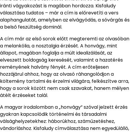
iránti vágyakozást is magában hordozza. Kisfaludy
választása tudatos – már a cím is előrevetíti a vers
alaphangulatát, amelyben az elvágyódás, a sóvárgás és
a belső feszültség dominál.
A cím már az első sorok előtt megteremti az olvasóban
a melankólia, a nosztalgia érzését. A honvágy, mint
állapot, magában foglalja a múlt idealizálását, az
elveszett boldogság keresését, valamint a hazatérés
reményének halvány fényét. A cím erőteljesen
hozzájárul ahhoz, hogy az olvasó ráhangolódjon a
költemény tartalmi és érzelmi világára, felkészítve arra,
hogy a sorok között nem csak szavakat, hanem mélyen
átélt érzéseket talál.
A magyar irodalomban a „honvágy” szóval jelzett érzés
gyakran kapcsolódik történelmi és társadalmi
válsághelyzetekhez: háborúkhoz, száműzetéshez,
vándorláshoz. Kisfaludy címválasztása nem egyedülálló,