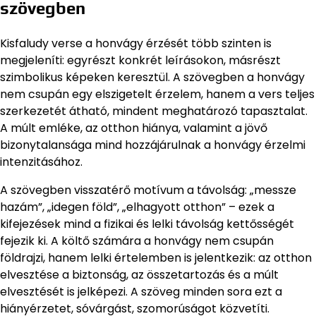
szövegben
Kisfaludy verse a honvágy érzését több szinten is
megjeleníti: egyrészt konkrét leírásokon, másrészt
szimbolikus képeken keresztül. A szövegben a honvágy
nem csupán egy elszigetelt érzelem, hanem a vers teljes
szerkezetét átható, mindent meghatározó tapasztalat.
A múlt emléke, az otthon hiánya, valamint a jövő
bizonytalansága mind hozzájárulnak a honvágy érzelmi
intenzitásához.
A szövegben visszatérő motívum a távolság: „messze
hazám”, „idegen föld”, „elhagyott otthon” – ezek a
kifejezések mind a fizikai és lelki távolság kettősségét
fejezik ki. A költő számára a honvágy nem csupán
földrajzi, hanem lelki értelemben is jelentkezik: az otthon
elvesztése a biztonság, az összetartozás és a múlt
elvesztését is jelképezi. A szöveg minden sora ezt a
hiányérzetet, sóvárgást, szomorúságot közvetíti.