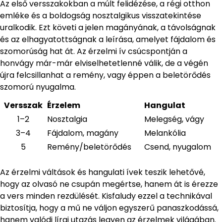
Az első versszakokban a múlt felidézése, a régi otthon
emléke és a boldogság nosztalgikus visszatekintése
uralkodik. Ezt követi a jelen magányának, a távolságnak
és az elhagyatottságnak a leírása, amelyet fájdalom és
szomorúság hat át. Az érzelmi ív csúcspontján a
honvágy már-már elviselhetetlenné válik, de a végén
újra felcsillanhat a remény, vagy éppen a beletörődés
szomorú nyugalma.
Versszak
Érzelem
Hangulat
1–2
Nosztalgia
Melegség, vágy
3–4
Fájdalom, magány
Melankólia
5
Remény/beletörődés
Csend, nyugalom
Az érzelmi váltások és hangulati ívek teszik lehetővé,
hogy az olvasó ne csupán megértse, hanem át is érezze
a vers minden rezdülését. Kisfaludy ezzel a technikával
biztosítja, hogy a mű ne váljon egyszerű panaszkodássá,
hanem valódi lírai utazás legyen az érzelmek világában.