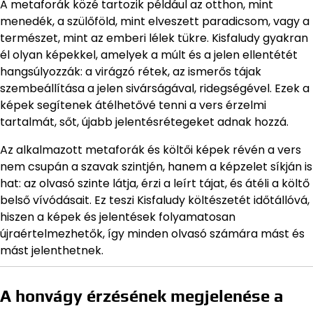
A metaforák közé tartozik például az otthon, mint
menedék, a szülőföld, mint elveszett paradicsom, vagy a
természet, mint az emberi lélek tükre. Kisfaludy gyakran
él olyan képekkel, amelyek a múlt és a jelen ellentétét
hangsúlyozzák: a virágzó rétek, az ismerős tájak
szembeállítása a jelen sivárságával, ridegségével. Ezek a
képek segítenek átélhetővé tenni a vers érzelmi
tartalmát, sőt, újabb jelentésrétegeket adnak hozzá.
Az alkalmazott metaforák és költői képek révén a vers
nem csupán a szavak szintjén, hanem a képzelet síkján is
hat: az olvasó szinte látja, érzi a leírt tájat, és átéli a költő
belső vívódásait. Ez teszi Kisfaludy költészetét időtállóvá,
hiszen a képek és jelentések folyamatosan
újraértelmezhetők, így minden olvasó számára mást és
mást jelenthetnek.
A honvágy érzésének megjelenése a