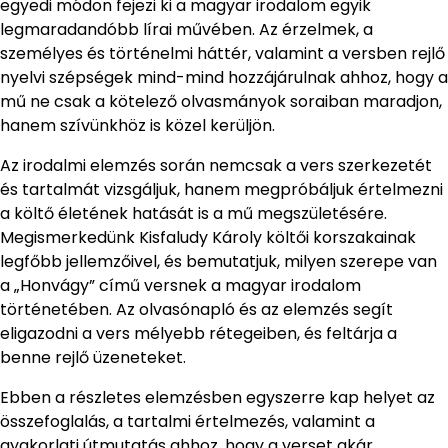
egyedi módon fejezi ki a magyar irodalom egyik
legmaradandóbb lírai művében. Az érzelmek, a
személyes és történelmi háttér, valamint a versben rejlő
nyelvi szépségek mind-mind hozzájárulnak ahhoz, hogy a
mű ne csak a kötelező olvasmányok soraiban maradjon,
hanem szívünkhöz is közel kerüljön.
Az irodalmi elemzés során nemcsak a vers szerkezetét
és tartalmát vizsgáljuk, hanem megpróbáljuk értelmezni
a költő életének hatását is a mű megszületésére.
Megismerkedünk Kisfaludy Károly költői korszakainak
legfőbb jellemzőivel, és bemutatjuk, milyen szerepe van
a „Honvágy” című versnek a magyar irodalom
történetében. Az olvasónapló és az elemzés segít
eligazodni a vers mélyebb rétegeiben, és feltárja a
benne rejlő üzeneteket.
Ebben a részletes elemzésben egyszerre kap helyet az
összefoglalás, a tartalmi értelmezés, valamint a
gyakorlati útmutatás ahhoz, hogy a verset akár