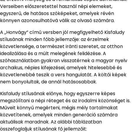
Verseiben előszeretettel használ népi elemeket,
egyszerű, de hatásos szóképeket, amelyek révén
könnyen azonosulhatóvá válik az olvasó számára.
A „Honvágy” című versben jól megfigyelhető Kisfaludy
stílusának minden főbb jellemzője: az érzelmek
közvetlensége, a természet iránti szeretet, az otthon
idealizálása és a múlt melegének felidézése. A
szóhasználatban gyakran visszatérnek a magyar nyelv
archaikus, népies kifejezései, amelyek hitelesebbé és
közvetlenebbé teszik a vers hangulatát. A költői képek
nem bonyolultak, de annál hatásosabbak.
Kisfaludy stílusának előnye, hogy egyszerre képes
megszólítani a népi réteget és az irodalmi közönséget is.
Műveit könnyű megérteni, mégis mély tartalmakat
közvetítenek, amelyek minden generáció számára
aktuálisak maradnak. Az alábbi táblázatban
összefoglaljuk stílusának fő jellemzőit: