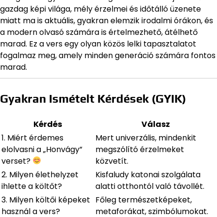
gazdag képi világa, mély érzelmei és időtálló üzenete
miatt ma is aktuális, gyakran elemzik irodalmi órákon, és
a modern olvasó számára is értelmezhető, átélhető
marad. Ez a vers egy olyan közös lelki tapasztalatot
fogalmaz meg, amely minden generáció számára fontos
marad.
Gyakran Ismételt Kérdések (GYIK)
Kérdés
Válasz
1. Miért érdemes
Mert univerzális, mindenkit
elolvasni a „Honvágy”
megszólító érzelmeket
verset?
közvetít.
2. Milyen élethelyzet
Kisfaludy katonai szolgálata
ihlette a költőt?
alatti otthontól való távollét.
3. Milyen költői képeket
Főleg természetképeket,
használ a vers?
metaforákat, szimbólumokat.