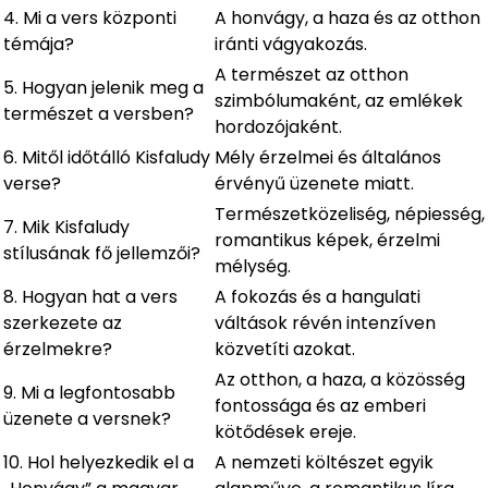
4. Mi a vers központi
A honvágy, a haza és az otthon
témája?
iránti vágyakozás.
A természet az otthon
5. Hogyan jelenik meg a
szimbólumaként, az emlékek
természet a versben?
hordozójaként.
6. Mitől időtálló Kisfaludy
Mély érzelmei és általános
verse?
érvényű üzenete miatt.
Természetközeliség, népiesség,
7. Mik Kisfaludy
romantikus képek, érzelmi
stílusának fő jellemzői?
mélység.
8. Hogyan hat a vers
A fokozás és a hangulati
szerkezete az
váltások révén intenzíven
érzelmekre?
közvetíti azokat.
Az otthon, a haza, a közösség
9. Mi a legfontosabb
fontossága és az emberi
üzenete a versnek?
kötődések ereje.
10. Hol helyezkedik el a
A nemzeti költészet egyik