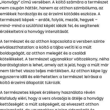
„Honvágy” című versében. A költő számára a természet
nem csupán háttér, hanem az otthon szimbóluma, az
emlékek hordozója és az érzelmi kötődés eszköze. A
természeti képek – erdők, folyók, mezők, hegyek –
mind-mind a szülőföld képét idézik fel, és segítenek
érzékeltetni a honvágy intenzitását.
A természet és az otthon kapcsolata a versben szinte
elválaszthatatlan: a költő a tájba vetíti ki a múlt
boldogságát, az otthon melegét és a családi
kötelékeket. A természet ugyanakkor változékony, néha
barátságtalan is lehet, amely azt is jelzi, hogy a múlt már
nem térhet vissza teljes mértékben. Az otthon képe így
egyszerre idilli és elérhetetlen: a természet leírásai a
költő érzelmi állapotát tükrözik.
A természetes képek érzékeny használata révén
Kisfaludy eléri, hogy a vers olvasója is átélje a honvágy
kettősségét: a múlt szépségeit, az elveszett otthon