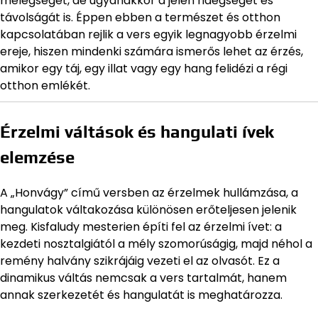
melegségét, de ugyanakkor a jelen ridegségét és
távolságát is. Éppen ebben a természet és otthon
kapcsolatában rejlik a vers egyik legnagyobb érzelmi
ereje, hiszen mindenki számára ismerős lehet az érzés,
amikor egy táj, egy illat vagy egy hang felidézi a régi
otthon emlékét.
Érzelmi váltások és hangulati ívek
elemzése
A „Honvágy” című versben az érzelmek hullámzása, a
hangulatok váltakozása különösen erőteljesen jelenik
meg. Kisfaludy mesterien építi fel az érzelmi ívet: a
kezdeti nosztalgiától a mély szomorúságig, majd néhol a
remény halvány szikrájáig vezeti el az olvasót. Ez a
dinamikus váltás nemcsak a vers tartalmát, hanem
annak szerkezetét és hangulatát is meghatározza.