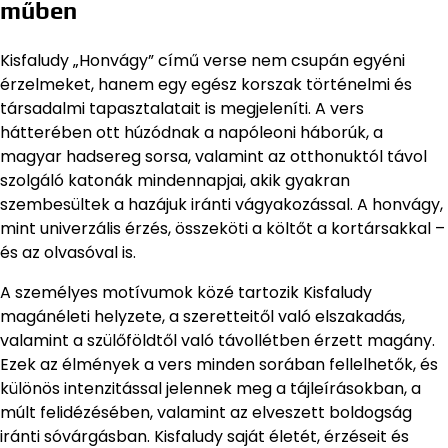
műben
Kisfaludy „Honvágy” című verse nem csupán egyéni
érzelmeket, hanem egy egész korszak történelmi és
társadalmi tapasztalatait is megjeleníti. A vers
hátterében ott húzódnak a napóleoni háborúk, a
magyar hadsereg sorsa, valamint az otthonuktól távol
szolgáló katonák mindennapjai, akik gyakran
szembesültek a hazájuk iránti vágyakozással. A honvágy,
mint univerzális érzés, összeköti a költőt a kortársakkal –
és az olvasóval is.
A személyes motívumok közé tartozik Kisfaludy
magánéleti helyzete, a szeretteitől való elszakadás,
valamint a szülőföldtől való távollétben érzett magány.
Ezek az élmények a vers minden sorában fellelhetők, és
különös intenzitással jelennek meg a tájleírásokban, a
múlt felidézésében, valamint az elveszett boldogság
iránti sóvárgásban. Kisfaludy saját életét, érzéseit és