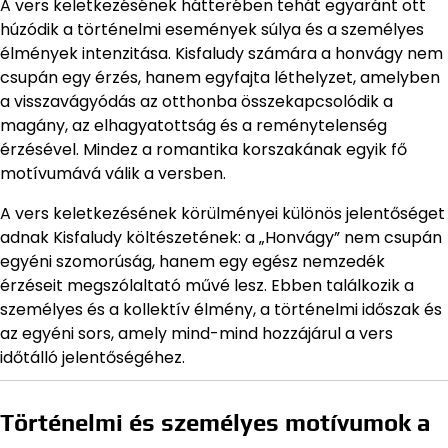
A vers keletkezésének hátterében tehát egyaránt ott
húzódik a történelmi események súlya és a személyes
élmények intenzitása. Kisfaludy számára a honvágy nem
csupán egy érzés, hanem egyfajta léthelyzet, amelyben
a visszavágyódás az otthonba összekapcsolódik a
magány, az elhagyatottság és a reménytelenség
érzésével. Mindez a romantika korszakának egyik fő
motívumává válik a versben.
A vers keletkezésének körülményei különös jelentőséget
adnak Kisfaludy költészetének: a „Honvágy” nem csupán
egyéni szomorúság, hanem egy egész nemzedék
érzéseit megszólaltató művé lesz. Ebben találkozik a
személyes és a kollektív élmény, a történelmi időszak és
az egyéni sors, amely mind-mind hozzájárul a vers
időtálló jelentőségéhez.
Történelmi és személyes motívumok a