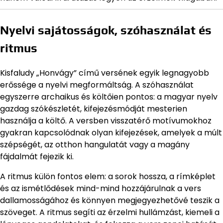
Nyelvi sajátosságok, szóhasználat és
ritmus
Kisfaludy „Honvágy” című versének egyik legnagyobb
erőssége a nyelvi megformáltság. A szóhasználat
egyszerre archaikus és költőien pontos: a magyar nyelv
gazdag szókészletét, kifejezésmódját mesterien
használja a költő. A versben visszatérő motívumokhoz
gyakran kapcsolódnak olyan kifejezések, amelyek a múlt
szépségét, az otthon hangulatát vagy a magány
fájdalmát fejezik ki.
A ritmus külön fontos elem: a sorok hossza, a rímképlet
és az ismétlődések mind-mind hozzájárulnak a vers
dallamosságához és könnyen megjegyezhetővé teszik a
szöveget. A ritmus segíti az érzelmi hullámzást, kiemeli a