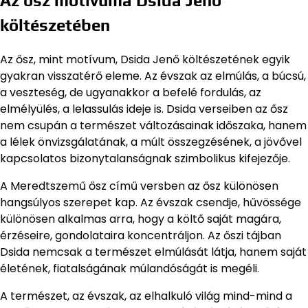
Az ősz motívuma Dsida Jenő
költészetében
Az ősz, mint motívum, Dsida Jenő költészetének egyik
gyakran visszatérő eleme. Az évszak az elmúlás, a búcsú,
a veszteség, de ugyanakkor a befelé fordulás, az
elmélyülés, a lelassulás ideje is. Dsida verseiben az ősz
nem csupán a természet változásainak időszaka, hanem
a lélek önvizsgálatának, a múlt összegzésének, a jövővel
kapcsolatos bizonytalanságnak szimbolikus kifejezője.
A Meredtszemű ősz című versben az ősz különösen
hangsúlyos szerepet kap. Az évszak csendje, hűvössége
különösen alkalmas arra, hogy a költő saját magára,
érzéseire, gondolataira koncentráljon. Az őszi tájban
Dsida nemcsak a természet elmúlását látja, hanem saját
életének, fiatalságának múlandóságát is megéli.
A természet, az évszak, az elhalkuló világ mind-mind a