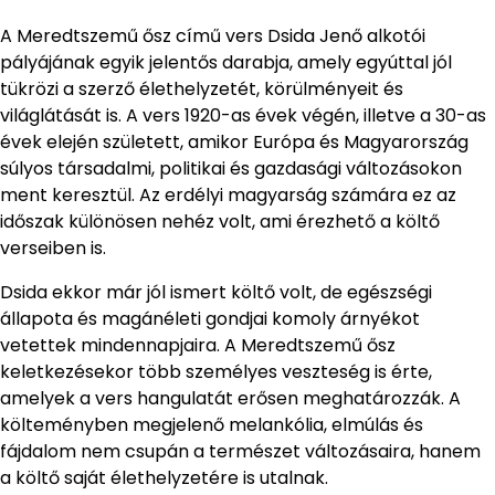
A Meredtszemű ősz című vers Dsida Jenő alkotói
pályájának egyik jelentős darabja, amely egyúttal jól
tükrözi a szerző élethelyzetét, körülményeit és
világlátását is. A vers 1920-as évek végén, illetve a 30-as
évek elején született, amikor Európa és Magyarország
súlyos társadalmi, politikai és gazdasági változásokon
ment keresztül. Az erdélyi magyarság számára ez az
időszak különösen nehéz volt, ami érezhető a költő
verseiben is.
Dsida ekkor már jól ismert költő volt, de egészségi
állapota és magánéleti gondjai komoly árnyékot
vetettek mindennapjaira. A Meredtszemű ősz
keletkezésekor több személyes veszteség is érte,
amelyek a vers hangulatát erősen meghatározzák. A
költeményben megjelenő melankólia, elmúlás és
fájdalom nem csupán a természet változásaira, hanem
a költő saját élethelyzetére is utalnak.