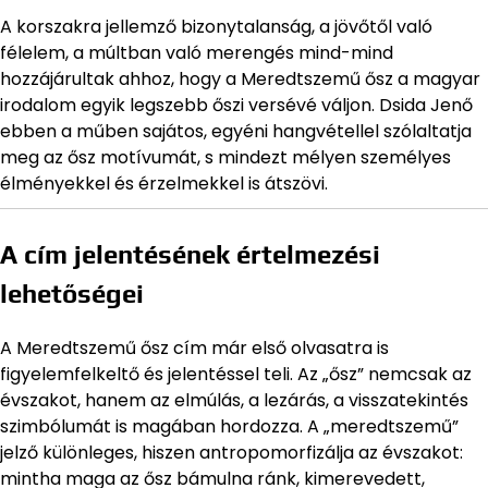
A korszakra jellemző bizonytalanság, a jövőtől való
félelem, a múltban való merengés mind-mind
hozzájárultak ahhoz, hogy a Meredtszemű ősz a magyar
irodalom egyik legszebb őszi versévé váljon. Dsida Jenő
ebben a műben sajátos, egyéni hangvétellel szólaltatja
meg az ősz motívumát, s mindezt mélyen személyes
élményekkel és érzelmekkel is átszövi.
A cím jelentésének értelmezési
lehetőségei
A Meredtszemű ősz cím már első olvasatra is
figyelemfelkeltő és jelentéssel teli. Az „ősz” nemcsak az
évszakot, hanem az elmúlás, a lezárás, a visszatekintés
szimbólumát is magában hordozza. A „meredtszemű”
jelző különleges, hiszen antropomorfizálja az évszakot:
mintha maga az ősz bámulna ránk, kimerevedett,