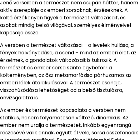
Jenő verseiben a természet nem csupán háttér, hanem
aktív szereplője az emberi sorsoknak, érzéseknek. A
költő érzékenyen figyeli a természet változásait, és
azokat mindig belső világával, személyes élményeivel
kapcsolja össze.
A versben a természet változásai – a levelek hullása, a
fények halványodása, a csend – mind az emberi élet, az
érzelmek, a gondolatok változásait is tükrözik. A
természet és ember sorsa szinte egybeforr a
költeményben, az ősz metamorfózisa párhuzamos az
emberi lélek átalakulásával. A természet csendje,
visszahúzódása lehetőséget ad a belső tisztulásra,
önvizsgálatra is.
Az ember és természet kapcsolata a versben nem
statikus, hanem folyamatosan változó, dinamikus. Az
ember nem uralja a természetet, inkább egyenrangú
részesévé válik annak, együtt él vele, sorsa összefonódik