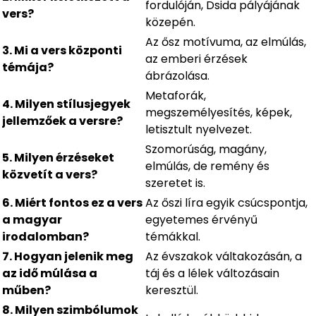
fordulóján, Dsida pályájának
vers?
közepén.
Az ősz motívuma, az elmúlás,
3. Mi a vers központi
az emberi érzések
témája?
ábrázolása.
Metaforák,
4. Milyen stílusjegyek
megszemélyesítés, képek,
jellemzőek a versre?
letisztult nyelvezet.
Szomorúság, magány,
5. Milyen érzéseket
elmúlás, de remény és
közvetít a vers?
szeretet is.
6. Miért fontos ez a vers
Az őszi líra egyik csúcspontja,
a magyar
egyetemes érvényű
irodalomban?
témákkal.
7. Hogyan jelenik meg
Az évszakok váltakozásán, a
az idő múlása a
táj és a lélek változásain
műben?
keresztül.
8. Milyen szimbólumok