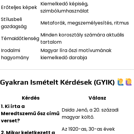
Kiemelkedő képiség,
Erőteljes képek
szimbólumhasználat
Stílusbeli
Metaforák, megszemélyesítés, ritmus
gazdagság
Minden korosztály számára aktuális
Témaidőtlenség
tartalom
Irodalmi
Magyar líra őszi motívumának
hagyomány
kiemelkedő darabja
Gyakran Ismételt Kérdések (GYIK)
Kérdés
Válasz
1. Ki írta a
Dsida Jenő, a 20. századi
Meredtszemű ősz című
magyar költő.
verset?
Az 1920-as, 30-as évek
2. Mikor keletkezett a