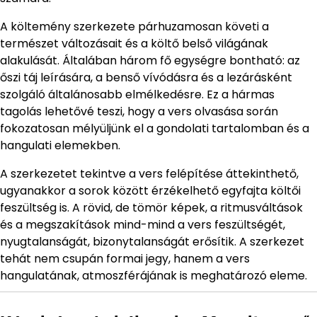
A költemény szerkezete párhuzamosan követi a
természet változásait és a költő belső világának
alakulását. Általában három fő egységre bontható: az
őszi táj leírására, a benső vívódásra és a lezárásként
szolgáló általánosabb elmélkedésre. Ez a hármas
tagolás lehetővé teszi, hogy a vers olvasása során
fokozatosan mélyüljünk el a gondolati tartalomban és a
hangulati elemekben.
A szerkezetet tekintve a vers felépítése áttekinthető,
ugyanakkor a sorok között érzékelhető egyfajta költői
feszültség is. A rövid, de tömör képek, a ritmusváltások
és a megszakítások mind-mind a vers feszültségét,
nyugtalanságát, bizonytalanságát erősítik. A szerkezet
tehát nem csupán formai jegy, hanem a vers
hangulatának, atmoszférájának is meghatározó eleme.