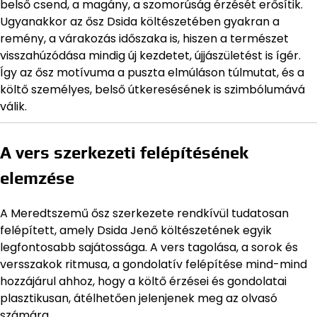
belső csend, a magány, a szomorúság érzését erősítik.
Ugyanakkor az ősz Dsida költészetében gyakran a
remény, a várakozás időszaka is, hiszen a természet
visszahúzódása mindig új kezdetet, újjászületést is ígér.
Így az ősz motívuma a puszta elmúláson túlmutat, és a
költő személyes, belső útkeresésének is szimbólumává
válik.
A vers szerkezeti felépítésének
elemzése
A Meredtszemű ősz szerkezete rendkívül tudatosan
felépített, amely Dsida Jenő költészetének egyik
legfontosabb sajátossága. A vers tagolása, a sorok és
versszakok ritmusa, a gondolatív felépítése mind-mind
hozzájárul ahhoz, hogy a költő érzései és gondolatai
plasztikusan, átélhetően jelenjenek meg az olvasó
számára.