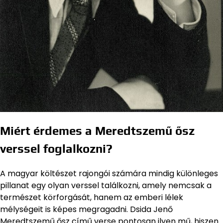
Miért érdemes a Meredtszemű ősz
verssel foglalkozni?
A magyar költészet rajongói számára mindig különleges
pillanat egy olyan verssel találkozni, amely nemcsak a
természet körforgását, hanem az emberi lélek
mélységeit is képes megragadni. Dsida Jenő
Meredtszemű ősz című verse pontosan ilyen mű, hiszen