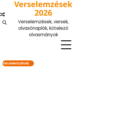
Verselemzések
Skip
to
2026
content
Verselemzések, versek,
olvasónaplók, kötelező
olvasmányok
Verselemzések