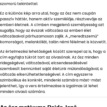
szomorú tekintettel.
Ez a különös kép arra utal, hogy az ősz nem csupán
passzív háttér, hanem aktív szemlélője, résztvevője az
emberi életnek. A címben megjelenő személyesség azt
sugallja, hogy az évszak változása az emberi élet
változásaival párhuzamosan zajlik. A „meredtszemű”
komorságot, melankóliát, talán némi félelmet is közvetít.
Az értelmezési lehetőségek között szerepel az is, hogy a
cím egyfajta tükröt tart az olvasónak. Az ősz minden
ridegségével, változásával, elcsendesedésével
szembesít bennünket saját életünk múlandóságával, a
változás elkerülhetetlenségével. A cím egyszerre
szimbolikus és konkrét, mindenki számára mást-mást
jelenthet, így a vers értelmezése is izgalmas út lehet
minden olvasó számára.