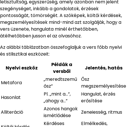
letisztultság, egyszerűség, amely azonban nem jelent
szegénységet, inkább a gondolatok, érzések
pontosságát, tömörségét. A szóképek, költői kérdések,
megszemélyesítések mind-mind azt szolgálják, hogy a
vers üzenete, hangulata minél érthetőbben,
átélhetőbben jusson el az olvasóhoz.
Az alábbi táblázatban összefoglaljuk a vers főbb nyelvi
és stilisztikai eszközeit:
Példák a
Nyelvi eszköz
Jelentés, hatás
versből
„meredtszemű
Ősz
Metafora
ősz”
megszemélyesítése
Pl. „mint a…”,
Hangulat, érzés
Hasonlat
„ahogy a…”
erősítése
Azonos hangok
Alliteráció
Zeneiesség, ritmus
ismétlődése
Kérdéses
Elmélkedés,
Költői kérdés