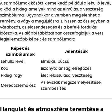
A szimbólumok között kiemelkedő például a lehulló levél,
a köd, a hideg, amelyek mind az elmúlás, a veszteség
szimbólumai. Ugyanakkor a versben megjelenhet a
remény, a vágy a megújulásra is, hiszen az ősz egyben a
várakozás, az elcsendesedés és a befelé fordulás
időszaka. Az alábbi táblázatban összefoglaljuk a vers
legjellemzőbb képeit és szimbólumait:
Képek és
Jelentésük
szimbólumok
Lehulló levél
Elmúlás, búcsú
Köd
Bizonytalanság, elrejtőzés
Hideg, fagy
Élet lelassulása, veszteség
Az évszak megszemélyesítése,
Meredtszemű ősz
szembesítés
Hangulat és atmoszféra teremtése a