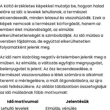
A költő érzékletes képekkel mutatja be, hogyan halad
előre az idő: a levelek lehullanak, a természet
elcsendesedik, minden lelassul és visszahúzódik. Ezek a
képek nemcsak a természet körforgását, hanem az
emberi élet múlandóságát, az elmúlás
elkerülhetetlenségét is szimbolizálják. Az idő múlása a
versben fájdalmas, de egyúttal elkerülhetetlen
folyamatként jelenik meg.
Az idő nem kizárólag negatív értelemben jelenik meg a
műben. Az elmúlás, a változás egyfajta megnyugvást,
belenyugvást is jelent. Az ősz lecsendesedése, a
természet visszavonulása a lélek számára is alkalmat
teremt a mérlegelésre, a múlt átgondolására, az újra
való felkészülésre. Az alábbi táblázatban összefoglaljuk
az idő múlásának főbb motívumait:
Idő motívumai
Jelentésük
Lehulló levelek
Elmúlás, vénülés