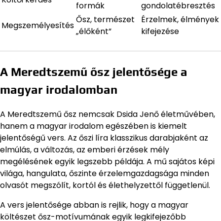
formák
gondolatébresztés
Ősz, természet
Érzelmek, élmények
Megszemélyesítés
„élőként”
kifejezése
A Meredtszemű ősz jelentősége a
magyar irodalomban
A Meredtszemű ősz nemcsak Dsida Jenő életművében,
hanem a magyar irodalom egészében is kiemelt
jelentőségű vers. Az őszi líra klasszikus darabjaként az
elmúlás, a változás, az emberi érzések mély
megélésének egyik legszebb példája. A mű sajátos képi
világa, hangulata, őszinte érzelemgazdagsága minden
olvasót megszólít, kortól és élethelyzettől függetlenül.
A vers jelentősége abban is rejlik, hogy a magyar
költészet ősz-motívumának egyik legkifejezőbb