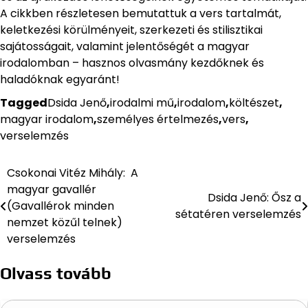
A cikkben részletesen bemutattuk a vers tartalmát,
keletkezési körülményeit, szerkezeti és stilisztikai
sajátosságait, valamint jelentőségét a magyar
irodalomban – hasznos olvasmány kezdőknek és
haladóknak egyaránt!
Tagged
Dsida Jenő
,
irodalmi mű
,
irodalom
,
költészet
,
magyar irodalom
,
személyes értelmezés
,
vers
,
verselemzés
Csokonai Vitéz Mihály: A
Bejegyzés
magyar gavallér
Dsida Jenő: Ősz a
navigáció
(Gavallérok minden
sétatéren verselemzés
nemzet közűl telnek)
verselemzés
Olvass tovább