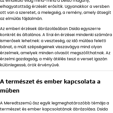
az elhalkuló világ mind-mind a belső magány,
elhagyatottság érzését erősítik. Ugyanakkor a versben
ott van a szeretet, a melegség, a remény, amely átsegít
az elmúlás fájdalmán.
Az emberi érzések ábrázolásában Dsida egyszerre
konkrét és általános. A lírai én érzései mindenki számára
ismerősek lehetnek: a veszteség, az idő múlása feletti
bánat, a múlt szépségeinek visszavágya mind olyan
érzelmek, amelyek minden olvasót megszólíthatnak. Az
érzelmi gazdagság, a mély átélés teszi a verset igazán
különlegessé, örök érvényűvé.
A természet és ember kapcsolata a
műben
A Meredtszemű ősz egyik legmeghatározóbb témája a
természet és ember kapcsolatának ábrázolása. Dsida