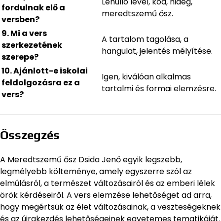
Lehulló levél, köd, hideg,
fordulnak elő a
meredtszemű ősz.
versben?
9. Mi a vers
A tartalom tagolása, a
szerkezetének
hangulat, jelentés mélyítése.
szerepe?
10. Ajánlott-e iskolai
Igen, kiválóan alkalmas
feldolgozásra ez a
tartalmi és formai elemzésre.
vers?
Összegzés
A Meredtszemű ősz Dsida Jenő egyik legszebb,
legmélyebb költeménye, amely egyszerre szól az
elmúlásról, a természet változásairól és az emberi lélek
örök kérdéseiről. A vers elemzése lehetőséget ad arra,
hogy megértsük az élet változásainak, a veszteségeknek
és az újrakezdés lehetőségeinek egyetemes tematikáját.