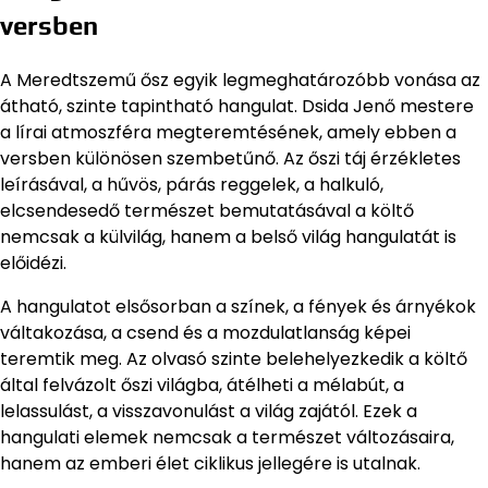
versben
A Meredtszemű ősz egyik legmeghatározóbb vonása az
átható, szinte tapintható hangulat. Dsida Jenő mestere
a lírai atmoszféra megteremtésének, amely ebben a
versben különösen szembetűnő. Az őszi táj érzékletes
leírásával, a hűvös, párás reggelek, a halkuló,
elcsendesedő természet bemutatásával a költő
nemcsak a külvilág, hanem a belső világ hangulatát is
előidézi.
A hangulatot elsősorban a színek, a fények és árnyékok
váltakozása, a csend és a mozdulatlanság képei
teremtik meg. Az olvasó szinte belehelyezkedik a költő
által felvázolt őszi világba, átélheti a mélabút, a
lelassulást, a visszavonulást a világ zajától. Ezek a
hangulati elemek nemcsak a természet változásaira,
hanem az emberi élet ciklikus jellegére is utalnak.