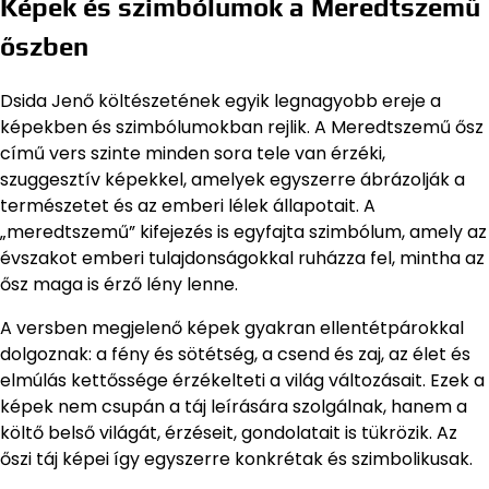
Képek és szimbólumok a Meredtszemű
őszben
Dsida Jenő költészetének egyik legnagyobb ereje a
képekben és szimbólumokban rejlik. A Meredtszemű ősz
című vers szinte minden sora tele van érzéki,
szuggesztív képekkel, amelyek egyszerre ábrázolják a
természetet és az emberi lélek állapotait. A
„meredtszemű” kifejezés is egyfajta szimbólum, amely az
évszakot emberi tulajdonságokkal ruházza fel, mintha az
ősz maga is érző lény lenne.
A versben megjelenő képek gyakran ellentétpárokkal
dolgoznak: a fény és sötétség, a csend és zaj, az élet és
elmúlás kettőssége érzékelteti a világ változásait. Ezek a
képek nem csupán a táj leírására szolgálnak, hanem a
költő belső világát, érzéseit, gondolatait is tükrözik. Az
őszi táj képei így egyszerre konkrétak és szimbolikusak.