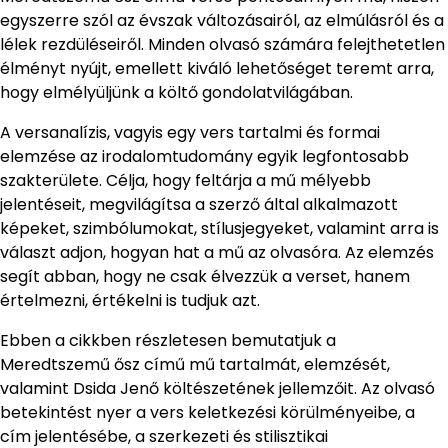
egyszerre szól az évszak változásairól, az elmúlásról és a
lélek rezdüléseiről. Minden olvasó számára felejthetetlen
élményt nyújt, emellett kiváló lehetőséget teremt arra,
hogy elmélyüljünk a költő gondolatvilágában.
A versanalízis, vagyis egy vers tartalmi és formai
elemzése az irodalomtudomány egyik legfontosabb
szakterülete. Célja, hogy feltárja a mű mélyebb
jelentéseit, megvilágítsa a szerző által alkalmazott
képeket, szimbólumokat, stílusjegyeket, valamint arra is
választ adjon, hogyan hat a mű az olvasóra. Az elemzés
segít abban, hogy ne csak élvezzük a verset, hanem
értelmezni, értékelni is tudjuk azt.
Ebben a cikkben részletesen bemutatjuk a
Meredtszemű ősz című mű tartalmát, elemzését,
valamint Dsida Jenő költészetének jellemzőit. Az olvasó
betekintést nyer a vers keletkezési körülményeibe, a
cím jelentésébe, a szerkezeti és stilisztikai