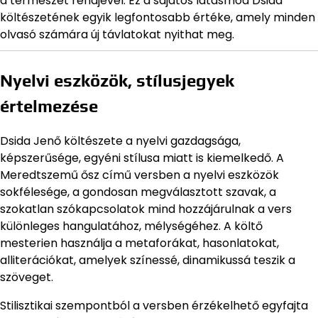
a természet rendjével. Ez a sajátos látásmód Dsida
költészetének egyik legfontosabb értéke, amely minden
olvasó számára új távlatokat nyithat meg.
Nyelvi eszközök, stílusjegyek
értelmezése
Dsida Jenő költészete a nyelvi gazdagsága,
képszerűsége, egyéni stílusa miatt is kiemelkedő. A
Meredtszemű ősz című versben a nyelvi eszközök
sokfélesége, a gondosan megválasztott szavak, a
szokatlan szókapcsolatok mind hozzájárulnak a vers
különleges hangulatához, mélységéhez. A költő
mesterien használja a metaforákat, hasonlatokat,
alliterációkat, amelyek színessé, dinamikussá teszik a
szöveget.
Stilisztikai szempontból a versben érzékelhető egyfajta