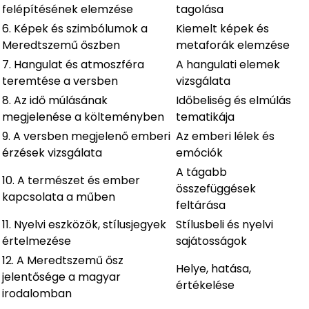
felépítésének elemzése
tagolása
6. Képek és szimbólumok a
Kiemelt képek és
Meredtszemű őszben
metaforák elemzése
7. Hangulat és atmoszféra
A hangulati elemek
teremtése a versben
vizsgálata
8. Az idő múlásának
Időbeliség és elmúlás
megjelenése a költeményben
tematikája
9. A versben megjelenő emberi
Az emberi lélek és
érzések vizsgálata
emóciók
A tágabb
10. A természet és ember
összefüggések
kapcsolata a műben
feltárása
11. Nyelvi eszközök, stílusjegyek
Stílusbeli és nyelvi
értelmezése
sajátosságok
12. A Meredtszemű ősz
Helye, hatása,
jelentősége a magyar
értékelése
irodalomban