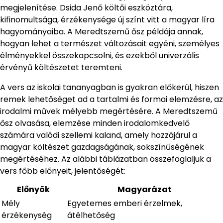
megjelenítése. Dsida Jenő költői eszköztára,
kifinomultsága, érzékenysége új színt vitt a magyar líra
hagyományaiba. A Meredtszemű ősz példája annak,
hogyan lehet a természet változásait egyéni, személyes
élményekkel összekapcsolni, és ezekből univerzális
érvényű költészetet teremteni.
A vers az iskolai tananyagban is gyakran előkerül, hiszen
remek lehetőséget ad a tartalmi és formai elemzésre, az
irodalmi művek mélyebb megértésére. A Meredtszemű
ősz olvasása, elemzése minden irodalomkedvelő
számára valódi szellemi kaland, amely hozzájárul a
magyar költészet gazdagságának, sokszínűségének
megértéséhez. Az alábbi táblázatban összefoglaljuk a
vers főbb előnyeit, jelentőségét:
Előnyök
Magyarázat
Mély
Egyetemes emberi érzelmek,
érzékenység
átélhetőség