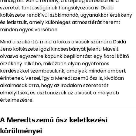
mindig ott van a remény, a szépség keresése és a
szeretet fontosságának hangsúlyozása is. Dsida
költészete rendkívül szókimondó, ugyanakkor érzékeny
és letisztult, amely különleges atmoszférát teremt
minden egyes versében.
Mind a szakértő, mind a laikus olvasók számára Dsida
Jenő költészete igazi kincsesbányát jelent. Műveit
olvasva egyszerre kapunk bepillantást egy fiatal költő
érzékeny lelkébe, miközben olyan egyetemes
kérdésekkel szembesülünk, amelyek minden embert
érintenek. Versei, így a Meredtszemű ősz is, kiválóan
alkalmasak arra, hogy az irodalom szeretetét
elmélyítsék, és ösztönözzék az olvasót a mélyebb
értelmezésre.
A Meredtszemű ősz keletkezési
körülményei