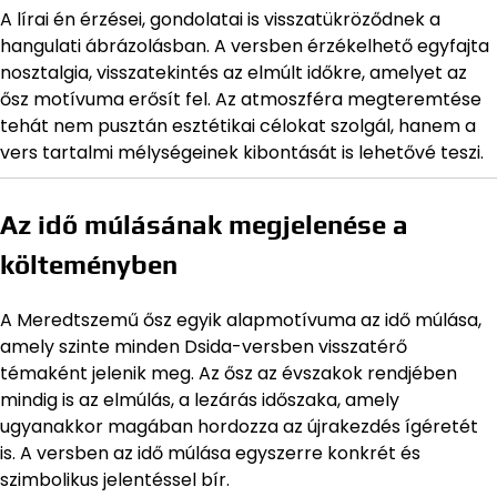
A lírai én érzései, gondolatai is visszatükröződnek a
hangulati ábrázolásban. A versben érzékelhető egyfajta
nosztalgia, visszatekintés az elmúlt időkre, amelyet az
ősz motívuma erősít fel. Az atmoszféra megteremtése
tehát nem pusztán esztétikai célokat szolgál, hanem a
vers tartalmi mélységeinek kibontását is lehetővé teszi.
Az idő múlásának megjelenése a
költeményben
A Meredtszemű ősz egyik alapmotívuma az idő múlása,
amely szinte minden Dsida-versben visszatérő
témaként jelenik meg. Az ősz az évszakok rendjében
mindig is az elmúlás, a lezárás időszaka, amely
ugyanakkor magában hordozza az újrakezdés ígéretét
is. A versben az idő múlása egyszerre konkrét és
szimbolikus jelentéssel bír.