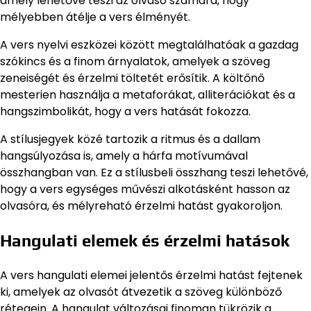
amely lehetővé teszi az olvasó számára, hogy
mélyebben átélje a vers élményét.
A vers nyelvi eszközei között megtalálhatóak a gazdag
szókincs és a finom árnyalatok, amelyek a szöveg
zeneiségét és érzelmi töltetét erősítik. A költőnő
mesterien használja a metaforákat, alliterációkat és a
hangszimbolikát, hogy a vers hatását fokozza.
A stílusjegyek közé tartozik a ritmus és a dallam
hangsúlyozása is, amely a hárfa motívumával
összhangban van. Ez a stílusbeli összhang teszi lehetővé,
hogy a vers egységes művészi alkotásként hasson az
olvasóra, és mélyreható érzelmi hatást gyakoroljon.
Hangulati elemek és érzelmi hatások
A vers hangulati elemei jelentős érzelmi hatást fejtenek
ki, amelyek az olvasót átvezetik a szöveg különböző
rétegein. A hangulat változásai finoman tükrözik a