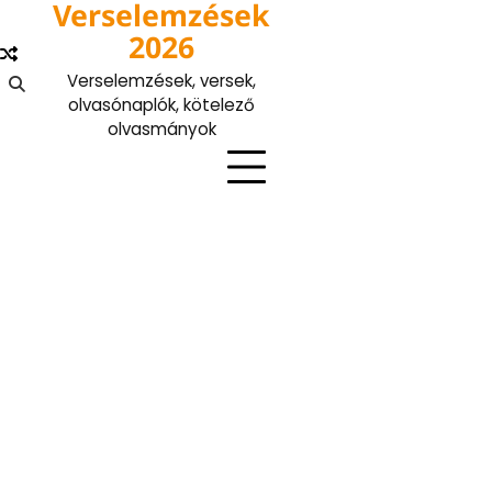
Verselemzések
Skip
to
2026
content
Verselemzések, versek,
olvasónaplók, kötelező
olvasmányok