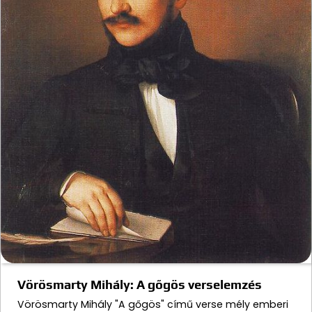
Vörösmarty Mihály: A gőgös verselemzés
Vörösmarty Mihály "A gőgös" című verse mély emberi