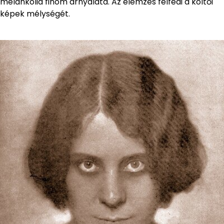
melankólia finom árnyalata. Az elemzés felfedi a költői
képek mélységét.