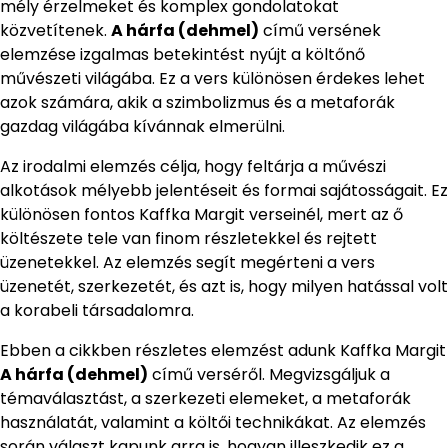
mély érzelmeket és komplex gondolatokat
közvetítenek.
A hárfa (dehmel)
című versének
elemzése izgalmas betekintést nyújt a költőnő
művészeti világába. Ez a vers különösen érdekes lehet
azok számára, akik a szimbolizmus és a metaforák
gazdag világába kívánnak elmerülni.
Az irodalmi elemzés célja, hogy feltárja a művészi
alkotások mélyebb jelentéseit és formai sajátosságait. Ez
különösen fontos Kaffka Margit verseinél, mert az ő
költészete tele van finom részletekkel és rejtett
üzenetekkel. Az elemzés segít megérteni a vers
üzenetét, szerkezetét, és azt is, hogy milyen hatással volt
a korabeli társadalomra.
Ebben a cikkben részletes elemzést adunk Kaffka Margit
A hárfa (dehmel)
című verséről. Megvizsgáljuk a
témaválasztást, a szerkezeti elemeket, a metaforák
használatát, valamint a költői technikákat. Az elemzés
során választ kapunk arra is, hogyan illeszkedik ez a