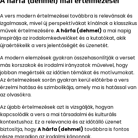
A hárfa (dehmel) mai értelmezései
A vers modern értelmezései továbbra is relevánsak és
izgalmasak, mivel új perspektívákat kínálnak a klasszikus
művek értelmezésére.
A hárfa (dehmel)
a mai napig
inspirálja az irodalomkedvelőket és a kutatókat, akik
újraértékelik a vers jelentőségét és üzenetét.
A modern elemzések gyakran összehasonlítják a verset
más korszakok és irodalmi irányzatok műveivel, hogy
jobban megértsék az időtlen témákat és motívumokat.
Az értelmezések során gyakran kerül előtérbe a vers
érzelmi hatása és szimbolikája, amely ma is hatással van
az olvasókra.
Az újabb értelmezések azt is vizsgálják, hogyan
kapcsolódik a vers a mai társadalmi és kulturális
kontextushoz. Ez a relevancia és az időtálló üzenet
biztosítja, hogy
A hárfa (dehmel)
továbbra is fontos
része maradjon az irodalmi kánonnak.