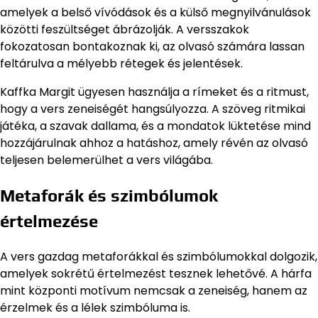
amelyek a belső vívódások és a külső megnyilvánulások
közötti feszültséget ábrázolják. A versszakok
fokozatosan bontakoznak ki, az olvasó számára lassan
feltárulva a mélyebb rétegek és jelentések.
Kaffka Margit ügyesen használja a rímeket és a ritmust,
hogy a vers zeneiségét hangsúlyozza. A szöveg ritmikai
játéka, a szavak dallama, és a mondatok lüktetése mind
hozzájárulnak ahhoz a hatáshoz, amely révén az olvasó
teljesen belemerülhet a vers világába.
Metaforák és szimbólumok
értelmezése
A vers gazdag metaforákkal és szimbólumokkal dolgozik,
amelyek sokrétű értelmezést tesznek lehetővé. A hárfa
mint központi motívum nemcsak a zeneiség, hanem az
érzelmek és a lélek szimbóluma is.