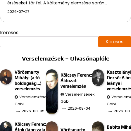
érzéseket tár fel. A költemény elemzése során…
2026-07-27
Keresés
Keresés
Verselemzések – Olvasónaplók:
Vörösmarty
Kosztolány
Kölcsey Ferenc:
Mihály: (a fő
Dezső: A he
Áldozat
boldogság…)
leányai
verselemzés
verselemzés
verselemzé
Verselemzések
Verselemzések
Verselem
Gabi
Gabi
Gabi
2026-08-04
2026-08-05
2026-08
Kölcsey Ferenc:
Babits Mihá
Átok (láng vala
Vörösmarty