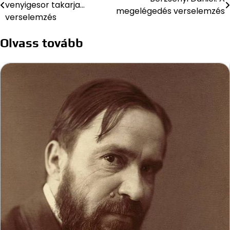
venyigesor takarja…
megelégedés verselemzés
navigáció
verselemzés
Olvass tovább