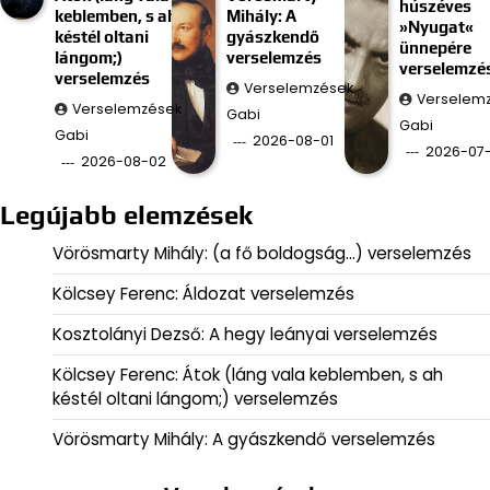
húszéves
keblemben, s ah
Mihály: A
»Nyugat«
késtél oltani
gyászkendő
ünnepére
lángom;)
verselemzés
verselemzé
verselemzés
Verselemzések
Verselem
Verselemzések
Gabi
Gabi
Gabi
2026-08-01
2026-07-
2026-08-02
Legújabb elemzések
Vörösmarty Mihály: (a fő boldogság…) verselemzés
Kölcsey Ferenc: Áldozat verselemzés
Kosztolányi Dezső: A hegy leányai verselemzés
Kölcsey Ferenc: Átok (láng vala keblemben, s ah
késtél oltani lángom;) verselemzés
Vörösmarty Mihály: A gyászkendő verselemzés