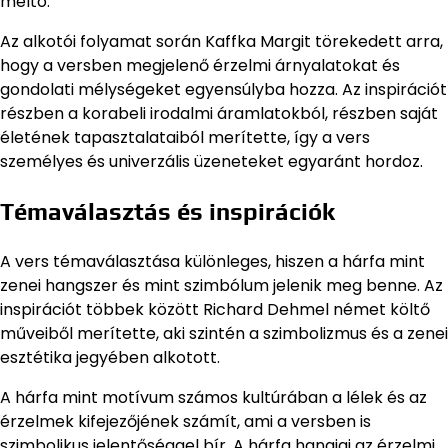
méltó.
Az alkotói folyamat során Kaffka Margit törekedett arra,
hogy a versben megjelenő érzelmi árnyalatokat és
gondolati mélységeket egyensúlyba hozza. Az inspirációt
részben a korabeli irodalmi áramlatokból, részben saját
életének tapasztalataiból merítette, így a vers
személyes és univerzális üzeneteket egyaránt hordoz.
Témaválasztás és inspirációk
A vers témaválasztása különleges, hiszen a hárfa mint
zenei hangszer és mint szimbólum jelenik meg benne. Az
inspirációt többek között Richard Dehmel német költő
műveiből merítette, aki szintén a szimbolizmus és a zenei
esztétika jegyében alkotott.
A hárfa mint motívum számos kultúrában a lélek és az
érzelmek kifejezőjének számít, ami a versben is
szimbolikus jelentőséggel bír. A hárfa hangjai az érzelmi