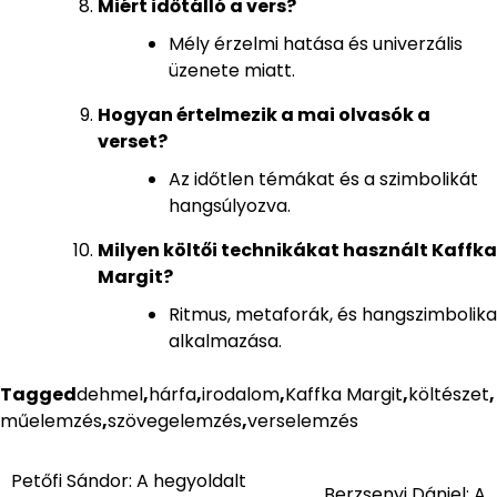
Miért időtálló a vers?
Mély érzelmi hatása és univerzális
üzenete miatt.
Hogyan értelmezik a mai olvasók a
verset?
Az időtlen témákat és a szimbolikát
hangsúlyozva.
Milyen költői technikákat használt Kaffka
Margit?
Ritmus, metaforák, és hangszimbolika
alkalmazása.
Tagged
dehmel
,
hárfa
,
irodalom
,
Kaffka Margit
,
költészet
,
műelemzés
,
szövegelemzés
,
verselemzés
Petőfi Sándor: A hegyoldalt
Bejegyzés
Berzsenyi Dániel: A