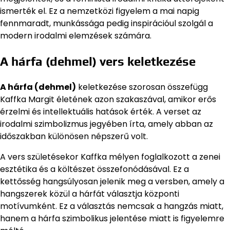
ismerték el. Ez a nemzetközi figyelem a mai napig
fennmaradt, munkássága pedig inspirációul szolgál a
modern irodalmi elemzések számára.
A hárfa (dehmel) vers keletkezése
A hárfa (dehmel)
keletkezése szorosan összefügg
Kaffka Margit életének azon szakaszával, amikor erős
érzelmi és intellektuális hatások érték. A verset az
irodalmi szimbolizmus jegyében írta, amely abban az
időszakban különösen népszerű volt.
A vers születésekor Kaffka mélyen foglalkozott a zenei
esztétika és a költészet összefonódásával. Ez a
kettősség hangsúlyosan jelenik meg a versben, amely a
hangszerek közül a hárfát választja központi
motívumként. Ez a választás nemcsak a hangzás miatt,
hanem a hárfa szimbolikus jelentése miatt is figyelemre