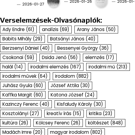
2026-01-26
2026-01-
2026-01-27
Verselemzések-Olvasónaplók:
Ady Endre
(61)
analízis
(69)
Arany János
(50)
Babits Mihály
(29)
Batsányi János
(40)
Berzsenyi Dániel
(40)
Bessenyei György
(36)
Csokonai
(59)
Dsida Jenő
(56)
elemzés
(17)
halál
(14)
irodalmi elemzés
(167)
irodalmi mű
(213)
irodalmi művek
(64)
irodalom
(882)
Juhász Gyula
(60)
József Attila
(30)
Kaffka Margit
(60)
Katona József
(24)
Kazinczy Ferenc
(40)
Kisfaludy Károly
(30)
Kosztolányi
(27)
kreatív írás
(15)
kritika
(23)
kultúra
(26)
Kölcsey Ferenc
(26)
költészet
(848)
Madách Imre
(20)
magyar irodalom
(802)