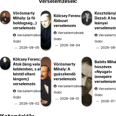
Verselemzések:
Vörösmarty
Kosztolány
Kölcsey Ferenc:
Mihály: (a fő
Dezső: A he
Áldozat
boldogság…)
leányai
verselemzés
verselemzés
verselemzé
Verselemzések
Verselemzések
Verselem
Gabi
Gabi
Gabi
2026-08-04
2026-08-05
2026-08
Kölcsey Ferenc:
Babits Mihá
Átok (láng vala
Vörösmarty
húszéves
keblemben, s ah
Mihály: A
»Nyugat«
késtél oltani
gyászkendő
ünnepére
lángom;)
verselemzés
verselemzé
verselemzés
Verselemzések
Verselem
Verselemzések
Gabi
Gabi
Gabi
2026-08-01
2026-07-
2026-08-02