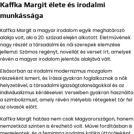
Kaffka Margit élete és irodalmi
munkássága
Kaffka Margit a magyar irodalom egyik meghatározó
alakja volt, aki a 20. század elején alkotott. Életművének
nagy részét a társadalmi és női szerepek elemzése
jellemzi. Számos regényt, novellát és verset írt, amelyek
révén a magyar irodalom jelentős alakjává vált.
Elsősorban az irodalmi modernizmus mozgalom
részeként ismert, és írásai gyakran foglalkoznak a nők
helyzetével, a társadalmi igazságtalanságokkal és az
individualizmus kérdéseivel. Verseiben gyakran használta
a szimbolizmust, amely révén mélyebb rétegeket tár fel
az olvasók előtt.
Kaffka Margit hatása nem csak Magyarországon, hanem
nemzetközi szinten is érezhető volt. Művei fordításban is
megjelentek, és a feminista irodalmi kritika úttörőjeként