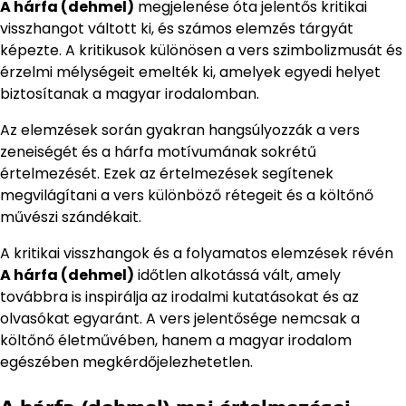
A hárfa (dehmel)
megjelenése óta jelentős kritikai
visszhangot váltott ki, és számos elemzés tárgyát
képezte. A kritikusok különösen a vers szimbolizmusát és
érzelmi mélységeit emelték ki, amelyek egyedi helyet
biztosítanak a magyar irodalomban.
Az elemzések során gyakran hangsúlyozzák a vers
zeneiségét és a hárfa motívumának sokrétű
értelmezését. Ezek az értelmezések segítenek
megvilágítani a vers különböző rétegeit és a költőnő
művészi szándékait.
A kritikai visszhangok és a folyamatos elemzések révén
A hárfa (dehmel)
időtlen alkotássá vált, amely
továbbra is inspirálja az irodalmi kutatásokat és az
olvasókat egyaránt. A vers jelentősége nemcsak a
költőnő életművében, hanem a magyar irodalom
egészében megkérdőjelezhetetlen.