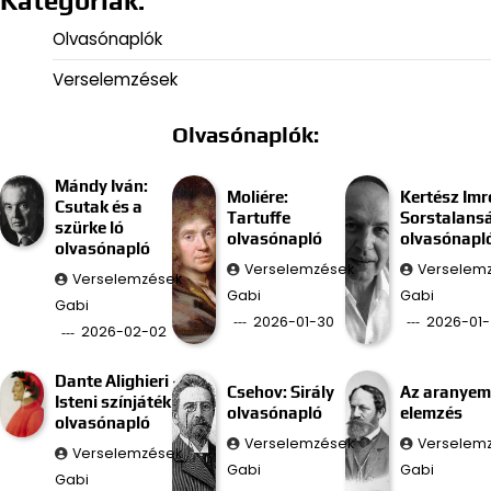
Kategóriák:
Olvasónaplók
Verselemzések
Olvasónaplók:
Mándy Iván:
Moliére:
Kertész Imr
Csutak és a
Tartuffe
Sorstalans
szürke ló
olvasónapló
olvasónapl
olvasónapló
Verselemzések
Verselem
Verselemzések
Gabi
Gabi
Gabi
2026-01-30
2026-01-
2026-02-02
Dante Alighieri –
Csehov: Sirály
Az aranyem
Isteni színjáték
olvasónapló
elemzés
olvasónapló
Verselemzések
Verselem
Verselemzések
Gabi
Gabi
Gabi