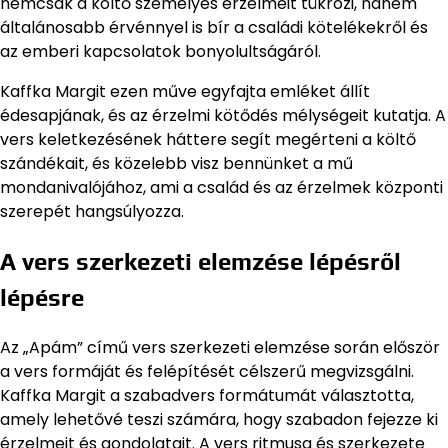
nemcsak a költő személyes érzelmeit tükrözi, hanem
általánosabb érvénnyel is bír a családi kötelékekről és
az emberi kapcsolatok bonyolultságáról.
Kaffka Margit ezen műve egyfajta emléket állít
édesapjának, és az érzelmi kötődés mélységeit kutatja. A
vers keletkezésének háttere segít megérteni a költő
szándékait, és közelebb visz bennünket a mű
mondanivalójához, ami a család és az érzelmek központi
szerepét hangsúlyozza.
A vers szerkezeti elemzése lépésről
lépésre
Az „Apám” című vers szerkezeti elemzése során először
a vers formáját és felépítését célszerű megvizsgálni.
Kaffka Margit a szabadvers formátumát választotta,
amely lehetővé teszi számára, hogy szabadon fejezze ki
érzelmeit és gondolatait. A vers ritmusa és szerkezete