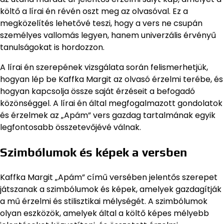
költő a lírai én révén oszt meg az olvasóval. Ez a
megközelítés lehetővé teszi, hogy a vers ne csupán
személyes vallomás legyen, hanem univerzális érvényű
tanulságokat is hordozzon.
A lírai én szerepének vizsgálata során felismerhetjük,
hogyan lép be Kaffka Margit az olvasó érzelmi terébe, és
hogyan kapcsolja össze saját érzéseit a befogadó
közönséggel. A lírai én által megfogalmazott gondolatok
és érzelmek az „Apám” vers gazdag tartalmának egyik
legfontosabb összetevőjévé válnak.
Szimbólumok és képek a versben
Kaffka Margit „Apám” című versében jelentős szerepet
játszanak a szimbólumok és képek, amelyek gazdagítják
a mű érzelmi és stilisztikai mélységét. A szimbólumok
olyan eszközök, amelyek által a költő képes mélyebb