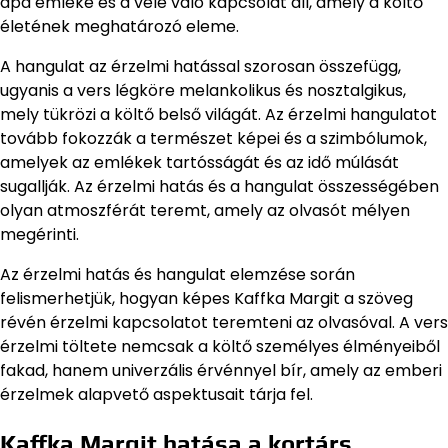
apa emléke és a vele való kapcsolat áll, amely a költő
életének meghatározó eleme.
A hangulat az érzelmi hatással szorosan összefügg,
ugyanis a vers légköre melankolikus és nosztalgikus,
mely tükrözi a költő belső világát. Az érzelmi hangulatot
tovább fokozzák a természet képei és a szimbólumok,
amelyek az emlékek tartósságát és az idő múlását
sugallják. Az érzelmi hatás és a hangulat összességében
olyan atmoszférát teremt, amely az olvasót mélyen
megérinti.
Az érzelmi hatás és hangulat elemzése során
felismerhetjük, hogyan képes Kaffka Margit a szöveg
révén érzelmi kapcsolatot teremteni az olvasóval. A vers
érzelmi töltete nemcsak a költő személyes élményeiből
fakad, hanem univerzális érvénnyel bír, amely az emberi
érzelmek alapvető aspektusait tárja fel.
Kaffka Margit hatása a kortárs