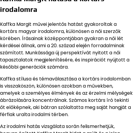
irodalomra
Kaffka Margit művei jelentős hatást gyakoroltak a
kortárs magyar irodalomra, különösen a női szerzők
körében. Írásainak középpontjában gyakran a női lét
kérdései állnak, ami a 20. század elején forradalminak
számított. Munkássága új perspektívát nyitott a női
tapasztalatok megjelenítésére, és inspirációt nyújtott a
későbbi generációk számára.
Kaffka stílusa és témaválasztása a kortárs irodalomban
is visszaköszön, különösen azokban a művekben,
amelyek a személyes élmények és az érzelmi mélységek
ábrázolására koncentrálnak. Számos kortárs író tekinti
őt előképnek, aki bátran szólaltatta meg saját hangját a
férfiak uralta irodalmi térben.
Az irodalmi hatás vizsgálata során felismerhetjük,