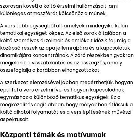
szorosan követi a költő érzelmi hullámzásait, ami
különleges atmoszférát kölcsönöz a műnek.
A vers több egységből áll, amelyek mindegyike külön
tematikai egységet képez. Az első sorok általában a
költő személyes érzelmeit és emlékeit idézik fel, míg a
középső részek az apa jellemrajzára és a kapcsolatuk
dinamikájára koncentrálnak. A záró részekben gyakran
megjelenik a visszatekintés és az összegzés, amely
összefoglalja a korábban elhangzottakat.
A szerkezet elemzésével jobban megérthetjük, hogyan
épül fel a vers érzelmi íve, és hogyan kapcsolódnak
egymáshoz a különböző tematikus egységek. Ez a
megközelítés segít abban, hogy mélyebben átlássuk a
költő alkotói folyamatát és a vers építésének művészi
aspektusait.
Központi témák és motívumok