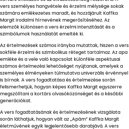
vers személyes hangvétele és érzelmi mélysége sokak
számára emlékezetes maradt, és hozzájárult Kaffka
Margit irodalmi hírnevének megerősítéséhez. Az
elemzők különösen a vers érzelmi intenzitását és a
szimbólumok használatát emelték ki.
Az értelmezések számos irányba mutattak, hiszen a vers
sokféle érzelmi és szimbolikus réteget tartalmaz. Az apa
emléke és a vele való kapcsolat különféle aspektusai
számos értelmezési lehetőséget nyújtanak, amelyek a
személyes élményeken túlmutatva univerzális érvénnyel
is bírnak. A vers fogadtatása és értelmezése során
felismerhetjük, hogyan képes Kaffka Margit egyszerre
megszólítani a kortárs olvasóközönséget és a későbbi
generációkat.
A vers fogadtatásának és értelmezésének vizsgálata
során láthatjuk, hogyan vált az „Apám” Kaffka Margit
életművének egyik legjelentősebb darabjává. A vers