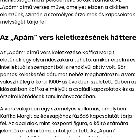
„Apám” című verses műve, amelyet ebben a cikkben
elemzünk, szintén a személyes érzelmek és kapcsolatok
mélységét tárja fel.
Az „Apám” vers keletkezésének háttere
Az „Apám” című vers keletkezése Kaffka Margit
életének egy olyan időszakára tehető, amikor érzelmi és
intellektuális szempontból is rendkívül aktív volt. Bár
pontos keletkezési dátumot nehéz meghatározni, a vers
valószínűleg a korai 1900-as években született. Ebben az
időszakban Kaffka elmélyült a családi kapcsolatok és az
érzelmi kötődések tanulmányozásában.
A vers valójában egy személyes vallomás, amelyben
Kaffka Margit az édesapjához fűződő kapcsolatát tárja
fel. Az apai alak, mint központi figura, a költő számára
jelentős érzelmi támpontot jelentett. Az „Apám”