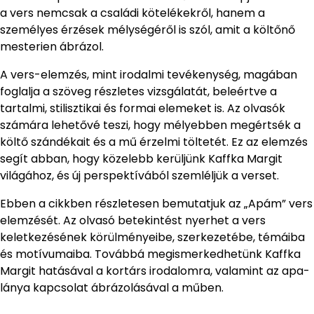
a vers nemcsak a családi kötelékekről, hanem a
személyes érzések mélységéről is szól, amit a költőnő
mesterien ábrázol.
A vers-elemzés, mint irodalmi tevékenység, magában
foglalja a szöveg részletes vizsgálatát, beleértve a
tartalmi, stilisztikai és formai elemeket is. Az olvasók
számára lehetővé teszi, hogy mélyebben megértsék a
költő szándékait és a mű érzelmi töltetét. Ez az elemzés
segít abban, hogy közelebb kerüljünk Kaffka Margit
világához, és új perspektívából szemléljük a verset.
Ebben a cikkben részletesen bemutatjuk az „Apám” vers
elemzését. Az olvasó betekintést nyerhet a vers
keletkezésének körülményeibe, szerkezetébe, témáiba
és motívumaiba. Továbbá megismerkedhetünk Kaffka
Margit hatásával a kortárs irodalomra, valamint az apa-
lánya kapcsolat ábrázolásával a műben.