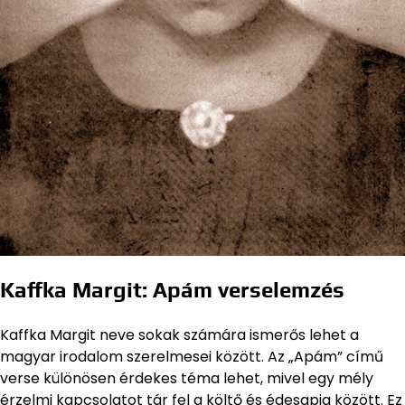
Kaffka Margit: Apám verselemzés
Kaffka Margit neve sokak számára ismerős lehet a
magyar irodalom szerelmesei között. Az „Apám” című
verse különösen érdekes téma lehet, mivel egy mély
érzelmi kapcsolatot tár fel a költő és édesapja között. Ez