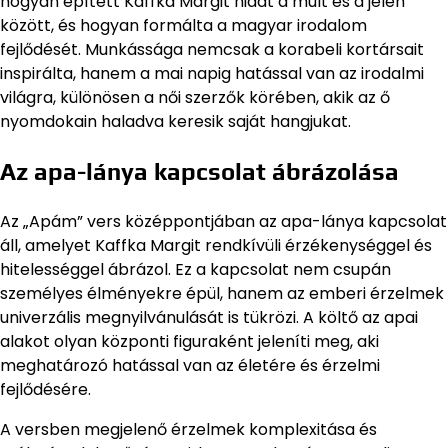
hogyan épített Kaffka Margit hidat a múlt és a jelen
között, és hogyan formálta a magyar irodalom
fejlődését. Munkássága nemcsak a korabeli kortársait
inspirálta, hanem a mai napig hatással van az irodalmi
világra, különösen a női szerzők körében, akik az ő
nyomdokain haladva keresik saját hangjukat.
Az apa-lánya kapcsolat ábrázolása
Az „Apám” vers középpontjában az apa-lánya kapcsolat
áll, amelyet Kaffka Margit rendkívüli érzékenységgel és
hitelességgel ábrázol. Ez a kapcsolat nem csupán
személyes élményekre épül, hanem az emberi érzelmek
univerzális megnyilvánulását is tükrözi. A költő az apai
alakot olyan központi figuraként jeleníti meg, aki
meghatározó hatással van az életére és érzelmi
fejlődésére.
A versben megjelenő érzelmek komplexitása és