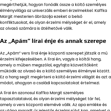
megérthetjük, hogyan fonódik össze a költő személyes
élményvilága az univerzális emberi érzelmekkel. Kaffka
Margit mesterien ábrázolja ezeket a belső
konfliktusokat, és olyan érzelmi mélységet ér el, amely
az olvasó számára is átélhetővé válik.
Az „Apám” lírai énje és annak szerepe
Az „Apám” vers lírai énje központi szerepet játszik a mű
érzelmi kifejezésében. A lírai én, vagyis a költői hang,
amely a műben megszólal, egyfajta közvetítőként
működik az olvasó és a költő személyes élményei között.
Ez a hang segít megérteni a költő érzelmi világát és azt a
módot, ahogyan a családi kapcsolatokat értelmezi.
A lírai én azonosul Kaffka Margit személyes
tapasztalataival, és olyan érzelmi mélységet tár fel,
amely a vers központi elemévé válik. Az apa emléke és
az utána maradt űr jelentős érzelmi súlyt kap, amelyet a