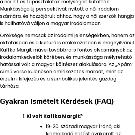
a női lét és tapasztalatok mélységeit kutatták.
Munkássága új perspektívát nyitott a női irodalom
számára, és hozzájárult ahhoz, hogy a női szerzők hangja
is hallhatóvá váljon a magyar irodalomban.
Öröksége nemcsak az irodalmi jelenségekben, hanem az
oktatásban és a kulturális emlékezetben is megnyilvánul.
Kaffka Margit művei továbbra is fontos olvasmányok az
irodalomkedvelők körében, és munkássága mélyreható
hatással volt a magyar költészet alakulására. Az „Apám”
című verse különösen emlékezetes maradt, mint az
érzelmi kifejezés és a szimbolikus jelentés gazdag
tárháza.
Gyakran Ismételt Kérdések (FAQ)
Ki volt Kaffka Margit?
19-20. századi magyar írónő, aki
kiemelkedő hatást gyakorolt az