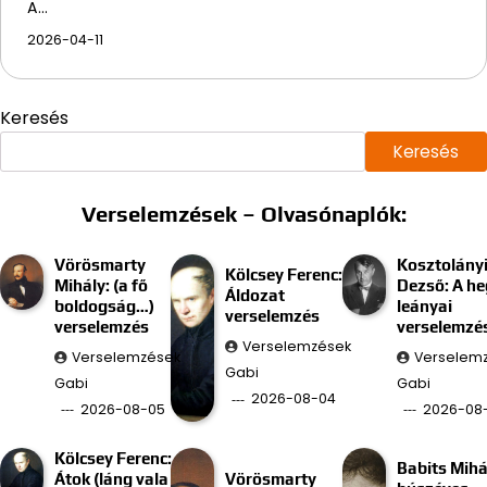
A…
2026-04-11
Keresés
Keresés
Verselemzések – Olvasónaplók:
Vörösmarty
Kosztolány
Kölcsey Ferenc:
Mihály: (a fő
Dezső: A he
Áldozat
boldogság…)
leányai
verselemzés
verselemzés
verselemzé
Verselemzések
Verselemzések
Verselem
Gabi
Gabi
Gabi
2026-08-04
2026-08-05
2026-08
Kölcsey Ferenc:
Babits Mihá
Átok (láng vala
Vörösmarty