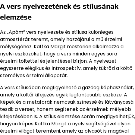
A vers nyelvezetének és stílusának
elemzése
Az „Apám” vers nyelvezete és stílusa különleges
atmoszférát teremt, amely hozzájárul a mű érzelmi
mélységéhez. Kaffka Margit mesterien alkalmazza a
nyelvi eszközöket, hogy a vers minden egyes sora
érzelmi töltettel és jelentéssel bírjon. A nyelvezet
egyszerre elégikus és introspektív, amely tükrözi a költő
személyes érzelmi állapotát.
A vers stílusában megfigyelhető a gazdag képhasználat,
amely a költői kifejezés egyik legfontosabb eszköze. A
képek és a metaforák nemcsak színessé és látványossá
teszik a verset, hanem segítenek az érzelmek mélyebb
kifejezésében is. A stílus elemzése során megfigyelhetjük,
hogyan képes Kaffka Margit a nyelv segítségével olyan
érzelmi világot teremteni, amely az olvasót is magával