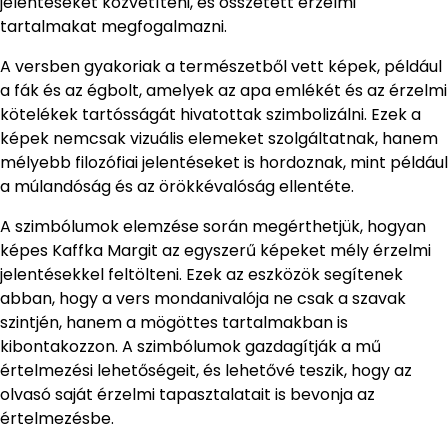
jelentéseket közvetíteni, és összetett érzelmi
tartalmakat megfogalmazni.
A versben gyakoriak a természetből vett képek, például
a fák és az égbolt, amelyek az apa emlékét és az érzelmi
kötelékek tartósságát hivatottak szimbolizálni. Ezek a
képek nemcsak vizuális elemeket szolgáltatnak, hanem
mélyebb filozófiai jelentéseket is hordoznak, mint például
a múlandóság és az örökkévalóság ellentéte.
A szimbólumok elemzése során megérthetjük, hogyan
képes Kaffka Margit az egyszerű képeket mély érzelmi
jelentésekkel feltölteni. Ezek az eszközök segítenek
abban, hogy a vers mondanivalója ne csak a szavak
szintjén, hanem a mögöttes tartalmakban is
kibontakozzon. A szimbólumok gazdagítják a mű
értelmezési lehetőségeit, és lehetővé teszik, hogy az
olvasó saját érzelmi tapasztalatait is bevonja az
értelmezésbe.