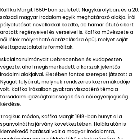
Kaffka Margit 1880-ban született Nagykárolyban, és a 20.
századi magyar irodalom egyik meghatározó alakja. Írói
pályafutását novellákkal kezdte, de hamar átütő sikert
aratott regényeivel és verseivel is. Kaffka művészete a
női lélek mélyreható ábrázolására épül, melyet saját
élettapasztalatai is formáltak.
Iskolai tanulmányait Debrecenben és Budapesten
végezte, ahol megismerkedett a korszak jelentős
irodalmi alakjaival. Életében fontos szerepet játszott a
Nyugat folyóirat, melynek rendszeres közreműködője
volt. Kaffka írásaiban gyakran visszatérő téma a
társadalmi igazságtalanságok és a női egyenjogúság
kérdése.
Tragikus módon, Kaffka Margit 1918-ban hunyt el a
spanyolnátha járvány következtében. Halála után is
kiemelkedő hatással volt a magyar irodalomra,
munkássága ma is példaértékű sokak számára. Az