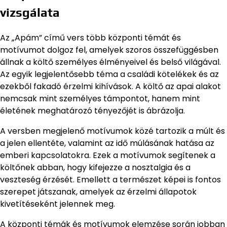
vizsgálata
Az „Apám” című vers több központi témát és
motívumot dolgoz fel, amelyek szoros összefüggésben
állnak a költő személyes élményeivel és belső világával.
Az egyik legjelentősebb téma a családi kötelékek és az
ezekből fakadó érzelmi kihívások. A költő az apai alakot
nemcsak mint személyes támpontot, hanem mint
életének meghatározó tényezőjét is ábrázolja.
A versben megjelenő motívumok közé tartozik a múlt és
a jelen ellentéte, valamint az idő múlásának hatása az
emberi kapcsolatokra. Ezek a motívumok segítenek a
költőnek abban, hogy kifejezze a nosztalgia és a
veszteség érzését. Emellett a természet képei is fontos
szerepet játszanak, amelyek az érzelmi állapotok
kivetítéseként jelennek meg.
A központi témák és motívumok elemzése során jobban