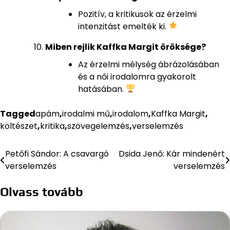
Pozitív, a kritikusok az érzelmi
intenzitást emelték ki.
Miben rejlik Kaffka Margit öröksége?
Az érzelmi mélység ábrázolásában
és a női irodalomra gyakorolt
hatásában.
Tagged
apám
,
irodalmi mű
,
irodalom
,
Kaffka Margit
,
költészet
,
kritika
,
szövegelemzés
,
verselemzés
Petőfi Sándor: A csavargó
Dsida Jenő: Kár mindenért
Bejegyzés
verselemzés
verselemzés
navigáció
Olvass tovább