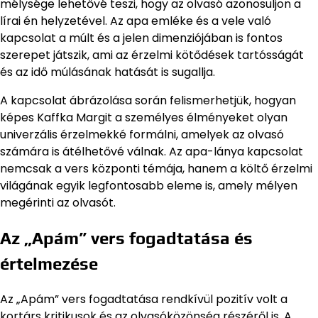
mélysége lehetővé teszi, hogy az olvasó azonosuljon a
lírai én helyzetével. Az apa emléke és a vele való
kapcsolat a múlt és a jelen dimenziójában is fontos
szerepet játszik, ami az érzelmi kötődések tartósságát
és az idő múlásának hatását is sugallja.
A kapcsolat ábrázolása során felismerhetjük, hogyan
képes Kaffka Margit a személyes élményeket olyan
univerzális érzelmekké formálni, amelyek az olvasó
számára is átélhetővé válnak. Az apa-lánya kapcsolat
nemcsak a vers központi témája, hanem a költő érzelmi
világának egyik legfontosabb eleme is, amely mélyen
megérinti az olvasót.
Az „Apám” vers fogadtatása és
értelmezése
Az „Apám” vers fogadtatása rendkívül pozitív volt a
kortárs kritikusok és az olvasóközönség részéről is. A