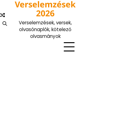
Verselemzések
Skip
to
2026
content
Verselemzések, versek,
olvasónaplók, kötelező
olvasmányok