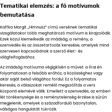
Tematikai elemzés: a fő motívumok
bemutatása
Kaffka Margit „Himnusz” című versének tematikai
vizsgálatakor több meghatározó motívum is kirajzolódik.
Ezek közül kiemelkedik az imádság, a remény, a
szenvedés és az összetartozás keresése, amelyek mind
szervesen kapcsolódnak a szerző élet- és
világfelfogásához.
Az imádság motívuma végigkíséri a művet: a lírai én
folyamatosan a felsőbb erőhöz, a közösséghez vagy
akár saját belső világához fordul. Ez a folyamatos
keresés, a válaszokat remélő megszólítás a vers
központi elemévé válik. Emellett a szenvedés, az emberi
lét törékenysége és a reménytelenség érzése is sűrűn
megjelenik, amelyek a századforduló bizonytalan,
válságos hangulatát tükrözik.