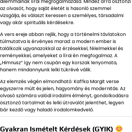
dilemmáinak lírai megfogalmazása. Mindez arra ösztönzi
az olvasót, hogy saját életét is hasonló szemmel
vizsgálja, és választ keressen a személyes, társadalmi
vagy akár spirituális kérdésekre.
A vers ereje abban rejlik, hogy a történelmi távlatokon
túlmutatva is érvényes marad: a modern ember is
találkozik ugyanazokkal az érzésekkel, félelmekkel és
reményekkel, amelyeket a lírai én megfogalmaz. A
„Himnusz” így nem csupán egy korszak lenyomata,
hanem mindannyiunk lelki tükrévé válik.
Az elemzés végén elmondható: Kaffka Margit verse
egyszerre múlt és jelen, hagyomány és modernitás. Az
olvasó számára valódi irodalmi élményt, gondolkodásra
ösztönző tartalmat és lelki útravalót jelenthet, legyen
bár kezdő vagy haladó irodalomkedvelő.
Gyakran Ismételt Kérdések (GYIK)