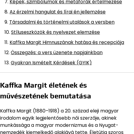
Képek, szimbólumok és metaforák értelmezése
Az érzelmi hangulat és lírai én jellemzése
Társadalmi és történelmi utalások a versben
Stíluseszközök és nyelvezet elemzése
Kaffka Margit Himnuszának hatása és recepciója
Összegzés: a vers üzenete napjainkban
Gyakran Ismételt Kérdések (GYIK)
Kaffka Margit életének és
művészetének bemutatása
Kaffka Margit (1880–1918) a 20. század eleji magyar
irodalom egyik legjelentősebb női szerzője, akinek
munkássága a magyar modernizmus és a Nyugat-
nemzedék kiemelkedő alakjává tette. Életútja szoros