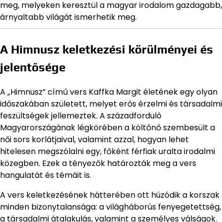
meg, melyeken keresztül a magyar irodalom gazdagabb,
árnyaltabb világát ismerhetik meg.
A Himnusz keletkezési körülményei és
jelentősége
A „Himnusz” című vers Kaffka Margit életének egy olyan
időszakában született, melyet erős érzelmi és társadalmi
feszültségek jellemeztek. A századforduló
Magyarországának légkörében a költőnő szembesült a
női sors korlátjaival, valamint azzal, hogyan lehet
hitelesen megszólalni egy, főként férfiak uralta irodalmi
közegben. Ezek a tényezők határozták meg a vers
hangulatát és témáit is.
A vers keletkezésének hátterében ott húzódik a korszak
minden bizonytalansága: a világháborús fenyegetettség,
a társadalmi átalakulás, valamint a személyes válságok.