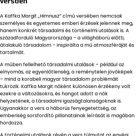
versben
A Kaffka Margit „Himnusz” című versében nemcsak
személyes és egyetemes emberi érzések jelennek meg,
hanem konkrét társadalmi és történelmi utalások is. A
századforduló Magyarországa – a világháború előtti,
átalakuló társadalom – inspirálta a mű atmoszféráját és
tartalmát.
A műben fellelhető társadalmi utalások – például az
elnyomás, az egyenlőtlenség, a reménytelen jövőképek
– mind a korabeli magyar társadalom problémáit
tükrözik. Kaffka Margit nőként különösen érzékeny volt
ezekre a változásokra, és hangot adott a nők
helyzetének, a társadalmi igazságtalanságoknak is.
Ugyanakkor a vers a háborús fenyegetettség, az
emberiség sorsfordító pillanatainak leírását is magában
hordozza.
A történelmi utalások révén a vers túlmutat az egyéni