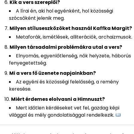
Kik a vers szereplői?
A lírai én, aki hol egyénként, hol közösségi
szócsőként jelenik meg.
Milyen stíluseszközöket használ Kaffka Margit?
Metaforák, ismétlések, alliterációk, archaizmusok.
Milyen társadalmi problémákra utal a vers?
Elnyomás, egyenlőtlenség, nők helyzete, háborús
fenyegetettség.
Mi a vers fő üzenete napjainkban?
Az egyéni és közösségi felelősség, a remény
keresése.
Miért érdemes elolvasni a Himnuszt?
Mert időtlen kérdéseket vet fel, gazdag képi
világgal és mély gondolatisággal rendelkezik.