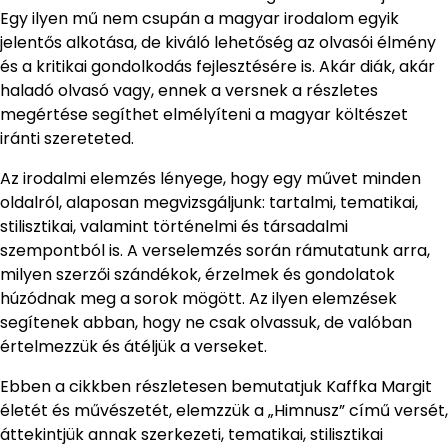
Egy ilyen mű nem csupán a magyar irodalom egyik
jelentős alkotása, de kiváló lehetőség az olvasói élmény
és a kritikai gondolkodás fejlesztésére is. Akár diák, akár
haladó olvasó vagy, ennek a versnek a részletes
megértése segíthet elmélyíteni a magyar költészet
iránti szereteted.
Az irodalmi elemzés lényege, hogy egy művet minden
oldalról, alaposan megvizsgáljunk: tartalmi, tematikai,
stilisztikai, valamint történelmi és társadalmi
szempontból is. A verselemzés során rámutatunk arra,
milyen szerzői szándékok, érzelmek és gondolatok
húzódnak meg a sorok mögött. Az ilyen elemzések
segítenek abban, hogy ne csak olvassuk, de valóban
értelmezzük és átéljük a verseket.
Ebben a cikkben részletesen bemutatjuk Kaffka Margit
életét és művészetét, elemzzük a „Himnusz” című versét,
áttekintjük annak szerkezeti, tematikai, stilisztikai