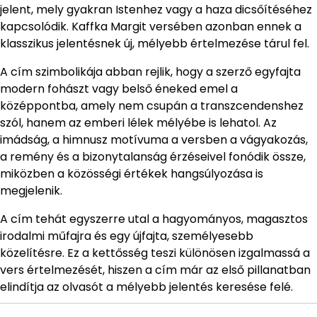
jelent, mely gyakran Istenhez vagy a haza dicsőítéséhez
kapcsolódik. Kaffka Margit versében azonban ennek a
klasszikus jelentésnek új, mélyebb értelmezése tárul fel.
A cím szimbolikája abban rejlik, hogy a szerző egyfajta
modern fohászt vagy belső éneked emel a
középpontba, amely nem csupán a transzcendenshez
szól, hanem az emberi lélek mélyébe is lehatol. Az
imádság, a himnusz motívuma a versben a vágyakozás,
a remény és a bizonytalanság érzéseivel fonódik össze,
miközben a közösségi értékek hangsúlyozása is
megjelenik.
A cím tehát egyszerre utal a hagyományos, magasztos
irodalmi műfajra és egy újfajta, személyesebb
közelítésre. Ez a kettősség teszi különösen izgalmassá a
vers értelmezését, hiszen a cím már az első pillanatban
elindítja az olvasót a mélyebb jelentés keresése felé.