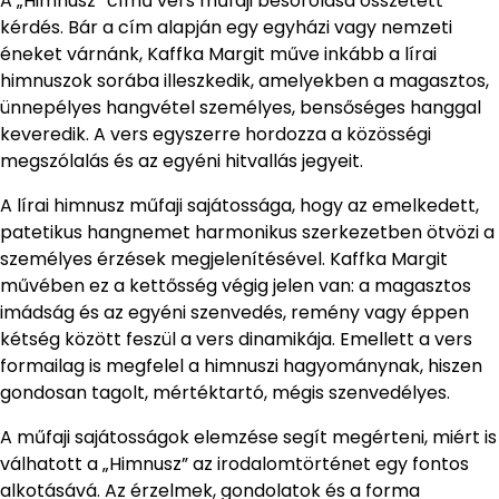
A „Himnusz” című vers műfaji besorolása összetett
kérdés. Bár a cím alapján egy egyházi vagy nemzeti
éneket várnánk, Kaffka Margit műve inkább a lírai
himnuszok sorába illeszkedik, amelyekben a magasztos,
ünnepélyes hangvétel személyes, bensőséges hanggal
keveredik. A vers egyszerre hordozza a közösségi
megszólalás és az egyéni hitvallás jegyeit.
A lírai himnusz műfaji sajátossága, hogy az emelkedett,
patetikus hangnemet harmonikus szerkezetben ötvözi a
személyes érzések megjelenítésével. Kaffka Margit
művében ez a kettősség végig jelen van: a magasztos
imádság és az egyéni szenvedés, remény vagy éppen
kétség között feszül a vers dinamikája. Emellett a vers
formailag is megfelel a himnuszi hagyománynak, hiszen
gondosan tagolt, mértéktartó, mégis szenvedélyes.
A műfaji sajátosságok elemzése segít megérteni, miért is
válhatott a „Himnusz” az irodalomtörténet egy fontos
alkotásává. Az érzelmek, gondolatok és a forma