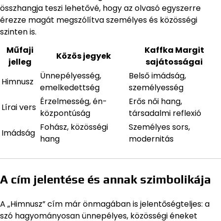
összhangja teszi lehetővé, hogy az olvasó egyszerre
érezze magát megszólítva személyes és közösségi
szinten is.
Műfaji
Kaffka Margit
Közös jegyek
jelleg
sajátosságai
Ünnepélyesség,
Belső imádság,
Himnusz
emelkedettség
személyesség
Érzelmesség, én-
Erős női hang,
Lírai vers
központúság
társadalmi reflexió
Fohász, közösségi
Személyes sors,
Imádság
hang
modernitás
A cím jelentése és annak szimbolikája
A „Himnusz” cím már önmagában is jelentőségteljes: a
szó hagyományosan ünnepélyes, közösségi éneket