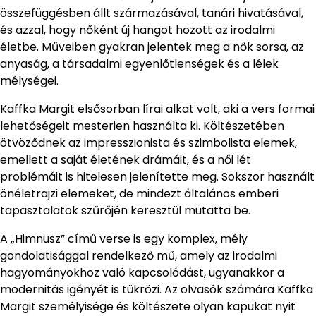
összefüggésben állt származásával, tanári hivatásával,
és azzal, hogy nőként új hangot hozott az irodalmi
életbe. Műveiben gyakran jelentek meg a nők sorsa, az
anyaság, a társadalmi egyenlőtlenségek és a lélek
mélységei.
Kaffka Margit elsősorban lírai alkat volt, aki a vers formai
lehetőségeit mesterien használta ki. Költészetében
ötvöződnek az impresszionista és szimbolista elemek,
emellett a saját életének drámáit, és a női lét
problémáit is hitelesen jelenítette meg. Sokszor használt
önéletrajzi elemeket, de mindezt általános emberi
tapasztalatok szűrőjén keresztül mutatta be.
A „Himnusz” című verse is egy komplex, mély
gondolatisággal rendelkező mű, amely az irodalmi
hagyományokhoz való kapcsolódást, ugyanakkor a
modernitás igényét is tükrözi. Az olvasók számára Kaffka
Margit személyisége és költészete olyan kapukat nyit