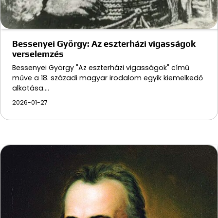
Bessenyei György: Az eszterházi vigasságok
verselemzés
Bessenyei György "Az eszterházi vigasságok" című
műve a 18. századi magyar irodalom egyik kiemelkedő
alkotása.…
2026-01-27