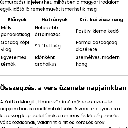
útmutatást is jelenthet, miközben a magyar irodalom
egyik időtálló remekművét ismerhetik meg.
Előnyök
Hátrányok
Kritikai visszhang
Mély
Nehezebb
Pozitív, kiemelkedő
gondolatiság
értelmezés
Gazdag képi
Formai gazdagság
Sűrítettség
világ
dicsérete
Egyetemes
Időnként
Személyes, modern
témák
archaikus
hang
Összegzés: a vers üzenete napjainkban
A Kaffka Margit „Himnusz” című művének üzenete
napjainkban is rendkívül aktuális. A vers az egyén és a
közösség kapcsolatának, a remény és kétségbeesés
váltakozásának, valamint a hit és keresés örök