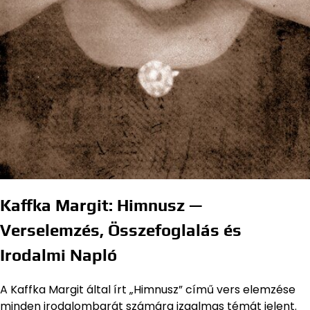
Kaffka Margit: Himnusz —
Verselemzés, Összefoglalás és
Irodalmi Napló
A Kaffka Margit által írt „Himnusz” című vers elemzése
minden irodalombarát számára izgalmas témát jelent.