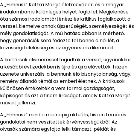
A „Himnusz” Kaffka Margit életművében és a magyar
irodalomban is különleges helyet foglal el. Megjelenése
óta számos irodalomtörténész és kritikus foglalkozott a
verssel, kiemelve annak újszerűségét, személyességét és
mély gondolatiságát. A mű hatása abban is mérhető,
hogy generációk sora fedezte fel benne a női lét, a
közösségi felelősség és az egyéni sors dilemmáit.
A kortársak elismeréssel fogadták a verset, ugyanakkor
a későbbi évtizedekben is újra és újra elővették, hiszen
üzenete univerzális: a bennünk élő bizonytalanság, vágy,
remény állandó témái az emberi életnek. A kritikusok
különösen értékelték a vers formai gazdagságát,
képiségét és azt a finom líraiságot, amely Kaffka Margit
műveit jellemzi.
A „Himnusz” mind a mai napig aktuális, hiszen témái és
gondolatai nem veszítettek érvényességükből. Az
olvasók számára egyfajta lelki támaszt, példát és