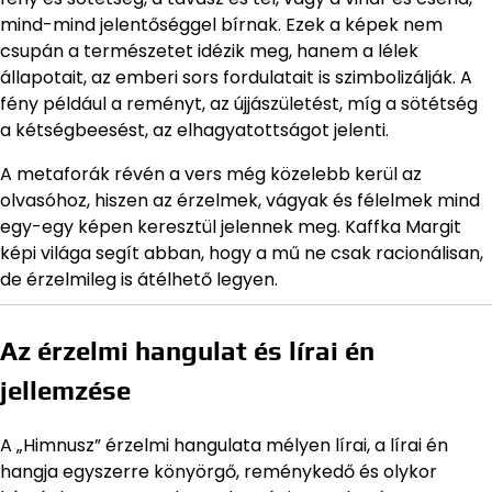
mind-mind jelentőséggel bírnak. Ezek a képek nem
csupán a természetet idézik meg, hanem a lélek
állapotait, az emberi sors fordulatait is szimbolizálják. A
fény például a reményt, az újjászületést, míg a sötétség
a kétségbeesést, az elhagyatottságot jelenti.
A metaforák révén a vers még közelebb kerül az
olvasóhoz, hiszen az érzelmek, vágyak és félelmek mind
egy-egy képen keresztül jelennek meg. Kaffka Margit
képi világa segít abban, hogy a mű ne csak racionálisan,
de érzelmileg is átélhető legyen.
Az érzelmi hangulat és lírai én
jellemzése
A „Himnusz” érzelmi hangulata mélyen lírai, a lírai én
hangja egyszerre könyörgő, reménykedő és olykor