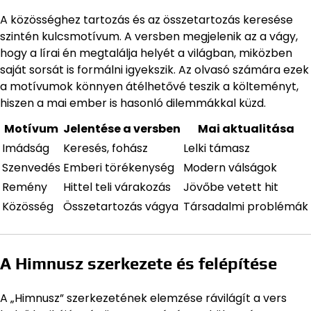
A közösséghez tartozás és az összetartozás keresése
szintén kulcsmotívum. A versben megjelenik az a vágy,
hogy a lírai én megtalálja helyét a világban, miközben
saját sorsát is formálni igyekszik. Az olvasó számára ezek
a motívumok könnyen átélhetővé teszik a költeményt,
hiszen a mai ember is hasonló dilemmákkal küzd.
Motívum
Jelentése a versben
Mai aktualitása
Imádság
Keresés, fohász
Lelki támasz
Szenvedés
Emberi törékenység
Modern válságok
Remény
Hittel teli várakozás
Jövőbe vetett hit
Közösség
Összetartozás vágya
Társadalmi problémák
A Himnusz szerkezete és felépítése
A „Himnusz” szerkezetének elemzése rávilágít a vers