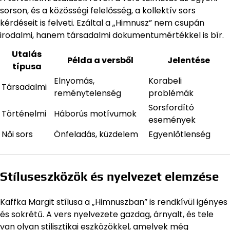
sorson, és a közösségi felelősség, a kollektív sors
kérdéseit is felveti. Ezáltal a „Himnusz” nem csupán
irodalmi, hanem társadalmi dokumentumértékkel is bír.
Utalás
Példa a versből
Jelentése
típusa
Elnyomás,
Korabeli
Társadalmi
reménytelenség
problémák
Sorsfordító
Történelmi
Háborús motívumok
események
Női sors
Önfeladás, küzdelem
Egyenlőtlenség
Stíluseszközök és nyelvezet elemzése
Kaffka Margit stílusa a „Himnuszban” is rendkívül igényes
és sokrétű. A vers nyelvezete gazdag, árnyalt, és tele
van olyan stilisztikai eszközökkel, amelyek még