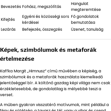
Hangulat
Bevezetés
Fohász, megszólítás
megteremtése
Egyéni és közösségi sors
Fő gondolatok
Kifejtés
kérdései
bemutatása
Lezárás
Befejezés, összegzés
Üzenet, tanulság
Képek, szimbólumok és metaforák
értelmezése
Kaffka Margit „Himnusz” című művében a képiség, a
szimbólumok és a metaforák használata kiemelkedő
jelentőséggel bír. A költőnő gazdag képi világa nem csak
érzékletesebbé, de gondolatilag is mélyebbé teszi a
verset.
A műben gyakran visszatérő motívumok, mint például a
fény és sötétség, a tavasz és tél, vagy a vihar és csend,