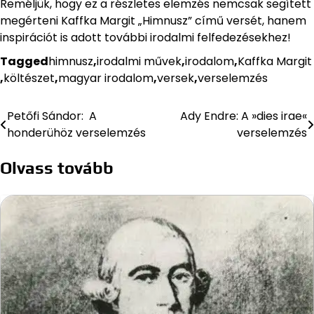
Reméljük, hogy ez a részletes elemzés nemcsak segített
megérteni Kaffka Margit „Himnusz” című versét, hanem
inspirációt is adott további irodalmi felfedezésekhez!
Tagged
himnusz
,
irodalmi művek
,
irodalom
,
Kaffka Margit
,
költészet
,
magyar irodalom
,
versek
,
verselemzés
Petőfi Sándor: A
Ady Endre: A »dies irae«
Bejegyzés
honderühöz verselemzés
verselemzés
navigáció
Olvass tovább