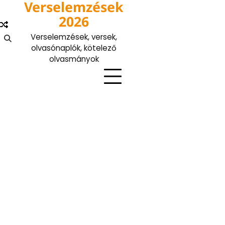
Verselemzések
Skip
to
2026
content
Verselemzések, versek,
olvasónaplók, kötelező
olvasmányok