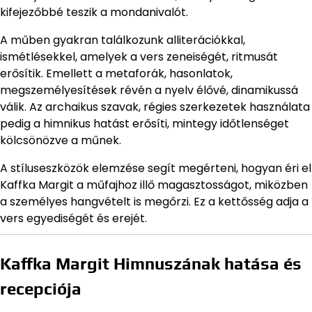
kifejezőbbé teszik a mondanivalót.
A műben gyakran találkozunk alliterációkkal,
ismétlésekkel, amelyek a vers zeneiségét, ritmusát
erősítik. Emellett a metaforák, hasonlatok,
megszemélyesítések révén a nyelv élővé, dinamikussá
válik. Az archaikus szavak, régies szerkezetek használata
pedig a himnikus hatást erősíti, mintegy időtlenséget
kölcsönözve a műnek.
A stíluseszközök elemzése segít megérteni, hogyan éri el
Kaffka Margit a műfajhoz illő magasztosságot, miközben
a személyes hangvételt is megőrzi. Ez a kettősség adja a
vers egyediségét és erejét.
Kaffka Margit Himnuszának hatása és
recepciója