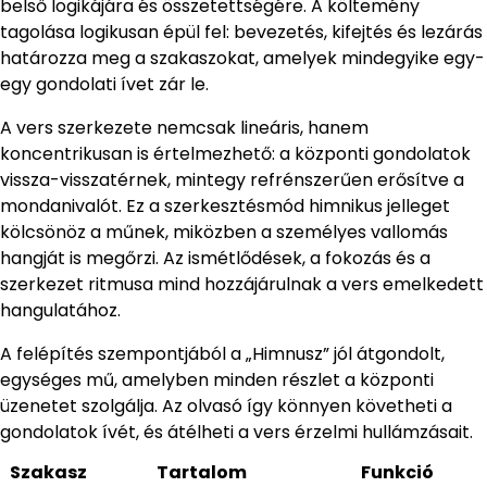
belső logikájára és összetettségére. A költemény
tagolása logikusan épül fel: bevezetés, kifejtés és lezárás
határozza meg a szakaszokat, amelyek mindegyike egy-
egy gondolati ívet zár le.
A vers szerkezete nemcsak lineáris, hanem
koncentrikusan is értelmezhető: a központi gondolatok
vissza-visszatérnek, mintegy refrénszerűen erősítve a
mondanivalót. Ez a szerkesztésmód himnikus jelleget
kölcsönöz a műnek, miközben a személyes vallomás
hangját is megőrzi. Az ismétlődések, a fokozás és a
szerkezet ritmusa mind hozzájárulnak a vers emelkedett
hangulatához.
A felépítés szempontjából a „Himnusz” jól átgondolt,
egységes mű, amelyben minden részlet a központi
üzenetet szolgálja. Az olvasó így könnyen követheti a
gondolatok ívét, és átélheti a vers érzelmi hullámzásait.
Szakasz
Tartalom
Funkció