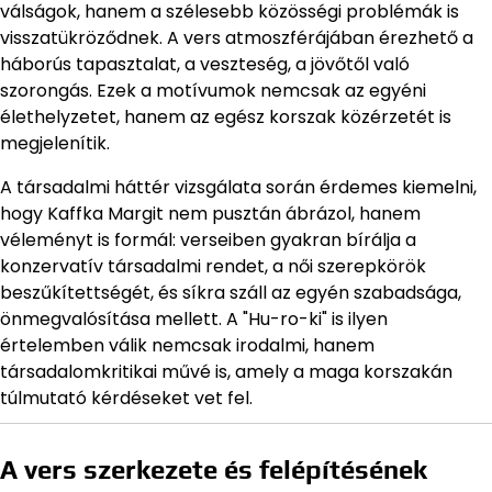
válságok, hanem a szélesebb közösségi problémák is
visszatükröződnek. A vers atmoszférájában érezhető a
háborús tapasztalat, a veszteség, a jövőtől való
szorongás. Ezek a motívumok nemcsak az egyéni
élethelyzetet, hanem az egész korszak közérzetét is
megjelenítik.
A társadalmi háttér vizsgálata során érdemes kiemelni,
hogy Kaffka Margit nem pusztán ábrázol, hanem
véleményt is formál: verseiben gyakran bírálja a
konzervatív társadalmi rendet, a női szerepkörök
beszűkítettségét, és síkra száll az egyén szabadsága,
önmegvalósítása mellett. A "Hu-ro-ki" is ilyen
értelemben válik nemcsak irodalmi, hanem
társadalomkritikai művé is, amely a maga korszakán
túlmutató kérdéseket vet fel.
A vers szerkezete és felépítésének