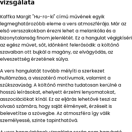
vizsgálata
Kaffka Margit "Hu-ro-ki" című művének egyik
legmeghatározóbb eleme a vers atmoszférája. Már az
első versszakokban érezni lehet a melankólia és a
bizonytalanság finom jelenlétét. Ez a hangulat végigkíséri
az egész művet, sőt, időnként felerősödik: a költőnő
szavaiban ott bujkál a magány, az elvágyódás, az
elveszettség érzetének súlya.
A vers hangulatát tovább mélyíti a szerkezet
hullámzása, a visszatérő motívumok, valamint a
szűkszavúság. A költőnő mintha tudatosan kerülné a
hosszú leírásokat, ehelyett érzelmi lenyomatokat,
asszociációkat kínál. Ez az eljárás lehetővé teszi az
olvasó számára, hogy saját élményeit, érzéseit is
belevetítse a szövegbe. Az atmoszféra így válik
személyessé, szinte tapinthatóvá.