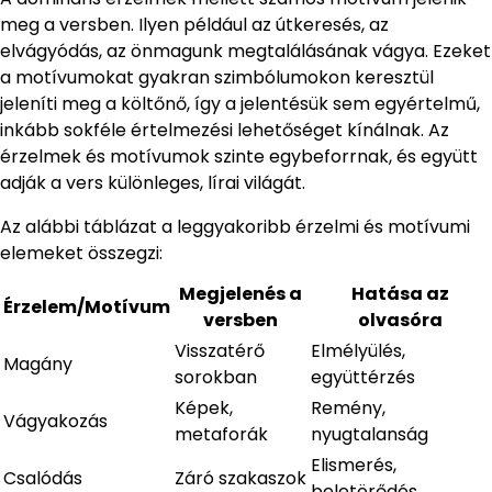
meg a versben. Ilyen például az útkeresés, az
elvágyódás, az önmagunk megtalálásának vágya. Ezeket
a motívumokat gyakran szimbólumokon keresztül
jeleníti meg a költőnő, így a jelentésük sem egyértelmű,
inkább sokféle értelmezési lehetőséget kínálnak. Az
érzelmek és motívumok szinte egybeforrnak, és együtt
adják a vers különleges, lírai világát.
Az alábbi táblázat a leggyakoribb érzelmi és motívumi
elemeket összegzi:
Megjelenés a
Hatása az
Érzelem/Motívum
versben
olvasóra
Visszatérő
Elmélyülés,
Magány
sorokban
együttérzés
Képek,
Remény,
Vágyakozás
metaforák
nyugtalanság
Elismerés,
Csalódás
Záró szakaszok
beletörődés