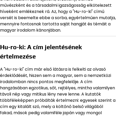
művészként és a társadalmi igazságosság elkötelezett
híveként emlékeznek rá. Az, hogy a "Hu-ro-ki" című
versét is beemelte ebbe a sorba, egyértelműen mutatja,
mennyire fontosnak tartotta saját hangját és témáit a
magyar irodalom kánonjában.
Hu-ro-ki: A cím jelentésének
értelmezése
A "Hu-ro-ki" cím már első látásra is felkelti az olvasó
érdeklődését, hiszen sem a magyar, sem a nemzetközi
irodalomban nincs pontos megfelelője. A cím
hangzásában egzotikus, sőt, rejtélyes, mintha valamilyen
távoli nép vagy mitikus lény neve lenne. A kutatók
többféleképpen próbálták értelmezni: egyesek szerint a
cím egy kitalált szó, mely a költőnő belső világából
fakad, mások pedig valamiféle japán vagy mongol