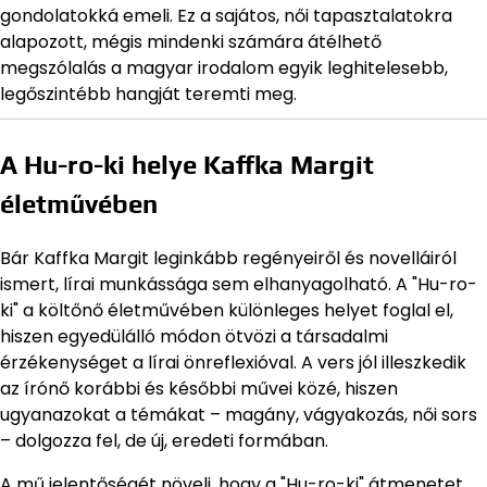
gondolatokká emeli. Ez a sajátos, női tapasztalatokra
alapozott, mégis mindenki számára átélhető
megszólalás a magyar irodalom egyik leghitelesebb,
legőszintébb hangját teremti meg.
A Hu-ro-ki helye Kaffka Margit
életművében
Bár Kaffka Margit leginkább regényeiről és novelláiról
ismert, lírai munkássága sem elhanyagolható. A "Hu-ro-
ki" a költőnő életművében különleges helyet foglal el,
hiszen egyedülálló módon ötvözi a társadalmi
érzékenységet a lírai önreflexióval. A vers jól illeszkedik
az írónő korábbi és későbbi művei közé, hiszen
ugyanazokat a témákat – magány, vágyakozás, női sors
– dolgozza fel, de új, eredeti formában.
A mű jelentőségét növeli, hogy a "Hu-ro-ki" átmenetet