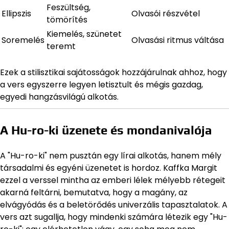
Feszültség,
Ellipszis
Olvasói részvétel
tömörítés
Kiemelés, szünetet
Soremelés
Olvasási ritmus váltása
teremt
Ezek a stilisztikai sajátosságok hozzájárulnak ahhoz, hogy
a vers egyszerre legyen letisztult és mégis gazdag,
egyedi hangzásvilágú alkotás.
A Hu-ro-ki üzenete és mondanivalója
A "Hu-ro-ki" nem pusztán egy lírai alkotás, hanem mély
társadalmi és egyéni üzenetet is hordoz. Kaffka Margit
ezzel a verssel mintha az emberi lélek mélyebb rétegeit
akarná feltárni, bemutatva, hogy a magány, az
elvágyódás és a beletörődés univerzális tapasztalatok. A
vers azt sugallja, hogy mindenki számára létezik egy "Hu-