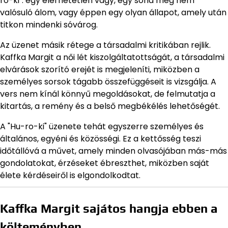
ro-ki": egy elérhetetlen vágy, egy soha meg nem
valósuló álom, vagy éppen egy olyan állapot, amely után
titkon mindenki sóvárog.
Az üzenet másik rétege a társadalmi kritikában rejlik.
Kaffka Margit a női lét kiszolgáltatottságát, a társadalmi
elvárások szorító erejét is megjeleníti, miközben a
személyes sorsok tágabb összefüggéseit is vizsgálja. A
vers nem kínál könnyű megoldásokat, de felmutatja a
kitartás, a remény és a belső megbékélés lehetőségét.
A "Hu-ro-ki" üzenete tehát egyszerre személyes és
általános, egyéni és közösségi. Ez a kettősség teszi
időtállóvá a művet, amely minden olvasójában más-más
gondolatokat, érzéseket ébreszthet, miközben saját
élete kérdéseiről is elgondolkodtat.
Kaffka Margit sajátos hangja ebben a
költeményben