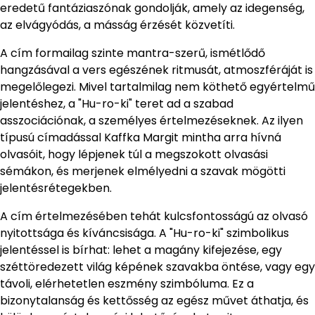
eredetű fantáziaszónak gondolják, amely az idegenség,
az elvágyódás, a másság érzését közvetíti.
A cím formailag szinte mantra-szerű, ismétlődő
hangzásával a vers egészének ritmusát, atmoszféráját is
megelőlegezi. Mivel tartalmilag nem köthető egyértelmű
jelentéshez, a "Hu-ro-ki" teret ad a szabad
asszociációnak, a személyes értelmezéseknek. Az ilyen
típusú címadással Kaffka Margit mintha arra hívná
olvasóit, hogy lépjenek túl a megszokott olvasási
sémákon, és merjenek elmélyedni a szavak mögötti
jelentésrétegekben.
A cím értelmezésében tehát kulcsfontosságú az olvasó
nyitottsága és kíváncsisága. A "Hu-ro-ki" szimbolikus
jelentéssel is bírhat: lehet a magány kifejezése, egy
széttöredezett világ képének szavakba öntése, vagy egy
távoli, elérhetetlen eszmény szimbóluma. Ez a
bizonytalanság és kettősség az egész művet áthatja, és