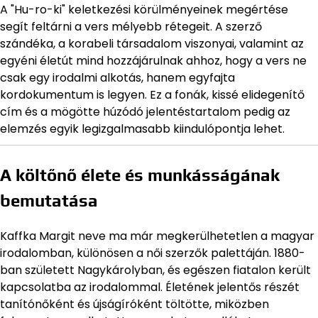
A "Hu-ro-ki" keletkezési körülményeinek megértése
segít feltárni a vers mélyebb rétegeit. A szerző
szándéka, a korabeli társadalom viszonyai, valamint az
egyéni életút mind hozzájárulnak ahhoz, hogy a vers ne
csak egy irodalmi alkotás, hanem egyfajta
kordokumentum is legyen. Ez a fonák, kissé elidegenítő
cím és a mögötte húzódó jelentéstartalom pedig az
elemzés egyik legizgalmasabb kiindulópontja lehet.
A költőnő élete és munkásságának
bemutatása
Kaffka Margit neve ma már megkerülhetetlen a magyar
irodalomban, különösen a női szerzők palettáján. 1880-
ban született Nagykárolyban, és egészen fiatalon került
kapcsolatba az irodalommal. Életének jelentős részét
tanítónőként és újságíróként töltötte, miközben