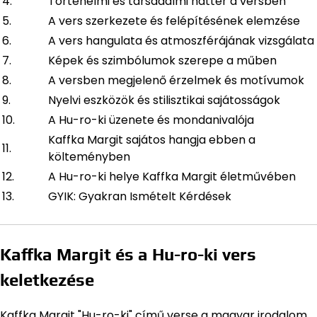
4.
Történelmi és társadalmi háttér a versben
5.
A vers szerkezete és felépítésének elemzése
6.
A vers hangulata és atmoszférájának vizsgálata
7.
Képek és szimbólumok szerepe a műben
8.
A versben megjelenő érzelmek és motívumok
9.
Nyelvi eszközök és stilisztikai sajátosságok
10.
A Hu-ro-ki üzenete és mondanivalója
Kaffka Margit sajátos hangja ebben a
11.
költeményben
12.
A Hu-ro-ki helye Kaffka Margit életművében
13.
GYIK: Gyakran Ismételt Kérdések
Kaffka Margit és a Hu-ro-ki vers
keletkezése
Kaffka Margit "Hu-ro-ki" című verse a magyar irodalom