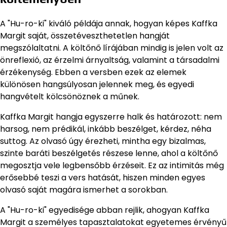
A "Hu-ro-ki" kiváló példája annak, hogyan képes Kaffka
Margit saját, összetéveszthetetlen hangját
megszólaltatni. A költőnő lírájában mindig is jelen volt az
önreflexió, az érzelmi árnyaltság, valamint a társadalmi
érzékenység. Ebben a versben ezek az elemek
különösen hangsúlyosan jelennek meg, és egyedi
hangvételt kölcsönöznek a műnek.
Kaffka Margit hangja egyszerre halk és határozott: nem
harsog, nem prédikál, inkább beszélget, kérdez, néha
suttog. Az olvasó úgy érezheti, mintha egy bizalmas,
szinte baráti beszélgetés részese lenne, ahol a költőnő
megosztja vele legbensőbb érzéseit. Ez az intimitás még
erősebbé teszi a vers hatását, hiszen minden egyes
olvasó saját magára ismerhet a sorokban.
A "Hu-ro-ki" egyedisége abban rejlik, ahogyan Kaffka
Margit a személyes tapasztalatokat egyetemes érvényű