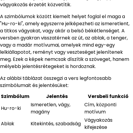
vágyakozás érzetét közvetítik.
A szimbólumok között kiemelt helyet foglal el maga a
"Hu-ro-ki", amely egyszerre jelképezheti az ismeretlent,
a titkos vágyakat, vagy akár a belső békétlenséget. A
versben gyakran visszatérnek az út, az ablak, a tenger,
vagy a madár motívumai, amelyek mind egy-egy
lelkiállapotot, reményt vagy veszteséget jelenítenek
meg. Ezek a képek nemcsak díszítik a szöveget, hanem
mélyebb jelentésrétegeket is hordoznak.
Az alábbi táblázat összegzi a vers legfontosabb
szimbólumait és jelentésüket:
Szimbólum
Jelentés
Versbeli funkció
Ismeretlen, vágy,
Cím, központi
Hu-ro-ki
magány
motívum
Vágyakozás
Ablak
Kitekintés, szabadság
kifejezése