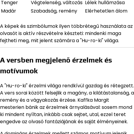
Tenger
Végtelenség, változás
Lélek hullámzása
Madár
Szabadság, remény
Elérhetetlen álom
A képek és szimbólumok ilyen többrétegű használata az
olvasót is aktív részvételre készteti: mindenki maga
fejtheti meg, mit jelent számára a "Hu-ro-ki" világa.
A versben megjelenő érzelmek és
motívumok
A "Hu-ro-ki" érzelmi világa rendkívül gazdag és rétegzett.
A vers sorai között felsejlik a magány, a kilátástalanság, a
remény és a vágyakozás érzése. Kaffka Margit
mesterien bánik az érzelmek árnyalásával: sosem mond
ki mindent nyíltan, inkább csak sejtet, utal, ezzel teret
engedve az olvasó fantáziájának és saját élményeinek.
A domináns érzelmek mellett számos motívum jelenik