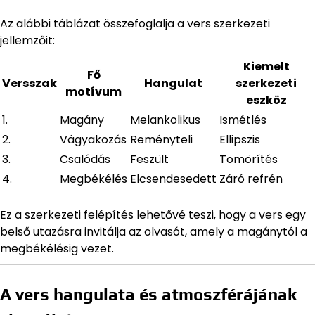
Az alábbi táblázat összefoglalja a vers szerkezeti
jellemzőit:
Kiemelt
Fő
Versszak
Hangulat
szerkezeti
motívum
eszköz
1.
Magány
Melankolikus
Ismétlés
2.
Vágyakozás
Reményteli
Ellipszis
3.
Csalódás
Feszült
Tömörítés
4.
Megbékélés
Elcsendesedett
Záró refrén
Ez a szerkezeti felépítés lehetővé teszi, hogy a vers egy
belső utazásra invitálja az olvasót, amely a magánytól a
megbékélésig vezet.
A vers hangulata és atmoszférájának