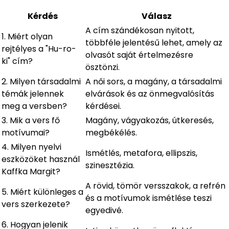
Kérdés
Válasz
A cím szándékosan nyitott,
1. Miért olyan
többféle jelentésű lehet, amely az
rejtélyes a "Hu-ro-
olvasót saját értelmezésre
ki" cím?
ösztönzi.
2. Milyen társadalmi
A női sors, a magány, a társadalmi
témák jelennek
elvárások és az önmegvalósítás
meg a versben?
kérdései.
3. Mik a vers fő
Magány, vágyakozás, útkeresés,
motívumai?
megbékélés.
4. Milyen nyelvi
Ismétlés, metafora, ellipszis,
eszközöket használ
szinesztézia.
Kaffka Margit?
A rövid, tömör versszakok, a refrén
5. Miért különleges a
és a motívumok ismétlése teszi
vers szerkezete?
egyedivé.
6. Hogyan jelenik