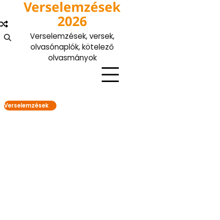
Verselemzések
Skip
to
2026
content
Verselemzések, versek,
olvasónaplók, kötelező
olvasmányok
Verselemzések