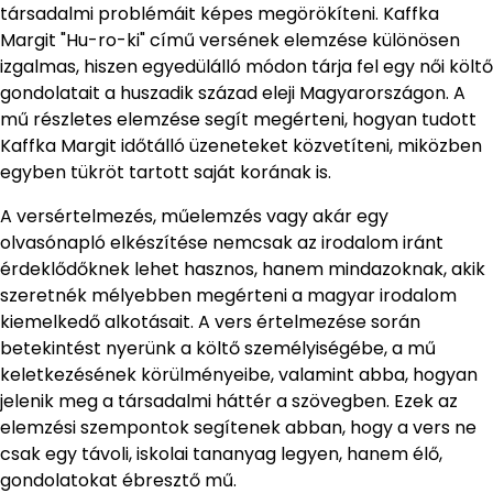
társadalmi problémáit képes megörökíteni. Kaffka
Margit "Hu-ro-ki" című versének elemzése különösen
izgalmas, hiszen egyedülálló módon tárja fel egy női költő
gondolatait a huszadik század eleji Magyarországon. A
mű részletes elemzése segít megérteni, hogyan tudott
Kaffka Margit időtálló üzeneteket közvetíteni, miközben
egyben tükröt tartott saját korának is.
A versértelmezés, műelemzés vagy akár egy
olvasónapló elkészítése nemcsak az irodalom iránt
érdeklődőknek lehet hasznos, hanem mindazoknak, akik
szeretnék mélyebben megérteni a magyar irodalom
kiemelkedő alkotásait. A vers értelmezése során
betekintést nyerünk a költő személyiségébe, a mű
keletkezésének körülményeibe, valamint abba, hogyan
jelenik meg a társadalmi háttér a szövegben. Ezek az
elemzési szempontok segítenek abban, hogy a vers ne
csak egy távoli, iskolai tananyag legyen, hanem élő,
gondolatokat ébresztő mű.