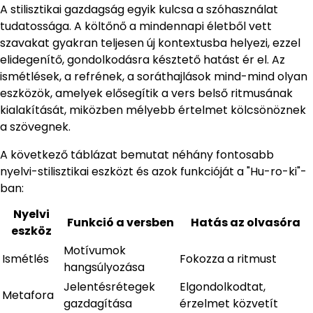
A stilisztikai gazdagság egyik kulcsa a szóhasználat
tudatossága. A költőnő a mindennapi életből vett
szavakat gyakran teljesen új kontextusba helyezi, ezzel
elidegenítő, gondolkodásra késztető hatást ér el. Az
ismétlések, a refrének, a soráthajlások mind-mind olyan
eszközök, amelyek elősegítik a vers belső ritmusának
kialakítását, miközben mélyebb értelmet kölcsönöznek
a szövegnek.
A következő táblázat bemutat néhány fontosabb
nyelvi-stilisztikai eszközt és azok funkcióját a "Hu-ro-ki"-
ban:
Nyelvi
Funkció a versben
Hatás az olvasóra
eszköz
Motívumok
Ismétlés
Fokozza a ritmust
hangsúlyozása
Jelentésrétegek
Elgondolkodtat,
Metafora
gazdagítása
érzelmet közvetít