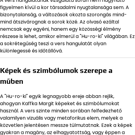
A vers hangulatának vizsgálata során nem hagyható
figyelmen kívül a kor társadalmi nyugtalansága sem. A
bizonytalanság, a változások okozta szorongás mind-
mind átszivárognak a sorok közé. Az olvasó ezáltal
nemcsak egy egyéni, hanem egy közösségi élmény
részese is lehet, amikor elmerül a "Hu-ro-ki" világában. Ez
a sokrétegűség teszi a vers hangulatát olyan
különlegessé és időtállóvá.
Képek és szimbólumok szerepe a
műben
A "Hu-ro-ki" egyik legnagyobb ereje abban rejlik,
ahogyan Kaffka Margit képeket és szimbólumokat
használ. A vers szinte minden sorában felfedezhető
valamilyen vizuális vagy metaforikus elem, melyek a
közvetlen jelentésen messze túlmutatnak. Ezek a képek
gyakran a magány, az elhagyatottság, vagy éppen a