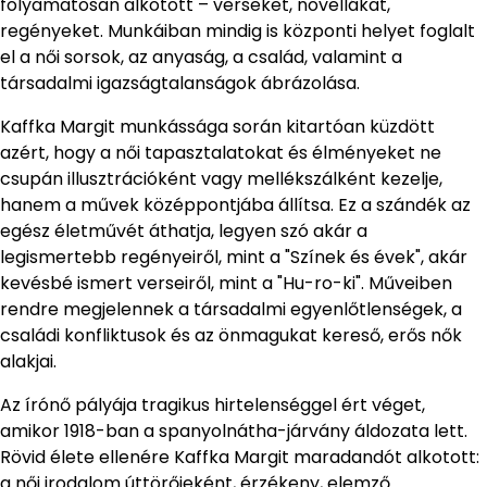
folyamatosan alkotott – verseket, novellákat,
regényeket. Munkáiban mindig is központi helyet foglalt
el a női sorsok, az anyaság, a család, valamint a
társadalmi igazságtalanságok ábrázolása.
Kaffka Margit munkássága során kitartóan küzdött
azért, hogy a női tapasztalatokat és élményeket ne
csupán illusztrációként vagy mellékszálként kezelje,
hanem a művek középpontjába állítsa. Ez a szándék az
egész életművét áthatja, legyen szó akár a
legismertebb regényeiről, mint a "Színek és évek", akár
kevésbé ismert verseiről, mint a "Hu-ro-ki". Műveiben
rendre megjelennek a társadalmi egyenlőtlenségek, a
családi konfliktusok és az önmagukat kereső, erős nők
alakjai.
Az írónő pályája tragikus hirtelenséggel ért véget,
amikor 1918-ban a spanyolnátha-járvány áldozata lett.
Rövid élete ellenére Kaffka Margit maradandót alkotott:
a női irodalom úttörőjeként, érzékeny, elemző