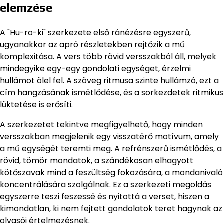
elemzése
A "Hu-ro-ki" szerkezete első ránézésre egyszerű,
ugyanakkor az apró részletekben rejtőzik a mű
komplexitása. A vers több rövid versszakból áll, melyek
mindegyike egy-egy gondolati egységet, érzelmi
hullámot ölel fel. A szöveg ritmusa szinte hullámzó, ezt a
cím hangzásának ismétlődése, és a sorkezdetek ritmikus
lüktetése is erősíti.
A szerkezetet tekintve megfigyelhető, hogy minden
versszakban megjelenik egy visszatérő motívum, amely
a mű egységét teremti meg. A refrénszerű ismétlődés, a
rövid, tömör mondatok, a szándékosan elhagyott
kötőszavak mind a feszültség fokozására, a mondanivaló
koncentrálására szolgálnak. Ez a szerkezeti megoldás
egyszerre teszi feszessé és nyitottá a verset, hiszen a
kimondatlan, ki nem fejtett gondolatok teret hagynak az
olvasói értelmezésnek.