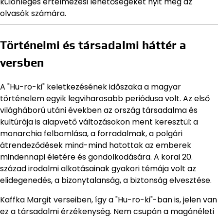
különleges értelmezési lehetőségeket nyit meg az
olvasók számára.
Történelmi és társadalmi háttér a
versben
A "Hu-ro-ki" keletkezésének időszaka a magyar
történelem egyik legviharosabb periódusa volt. Az első
világháború utáni években az ország társadalma és
kultúrája is alapvető változásokon ment keresztül: a
monarchia felbomlása, a forradalmak, a polgári
átrendeződések mind-mind hatottak az emberek
mindennapi életére és gondolkodására. A korai 20.
század irodalmi alkotásainak gyakori témája volt az
elidegenedés, a bizonytalanság, a biztonság elvesztése.
Kaffka Margit verseiben, így a "Hu-ro-ki"-ban is, jelen van
ez a társadalmi érzékenység. Nem csupán a magánéleti