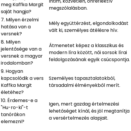
Intim, közvetlen, önreflektív
meg Kaffka Margit
megszólalásban.
saját hangja?
7. Milyen érzelmi
Mély együttérzést, elgondolkodást
hatása van a
vált ki, személyes átélésre hív.
versnek?
8. Milyen
Átmenetet képez a klasszikus és
jelentősége van a
modern líra között, női sorsok lírai
versnek a magyar
feldolgozásának egyik csúcspontja.
irodalomban?
9. Hogyan
kapcsolódik a vers
Személyes tapasztalatokból,
Kaffka Margit
társadalmi élményekből merít.
életéhez?
10. Érdemes-e a
Igen, mert gazdag értelmezési
"Hu-ro-ki"-t
lehetőséget kínál, és jól megtanítja
tanórákon
a versértelmezés alapjait.
elemezni?