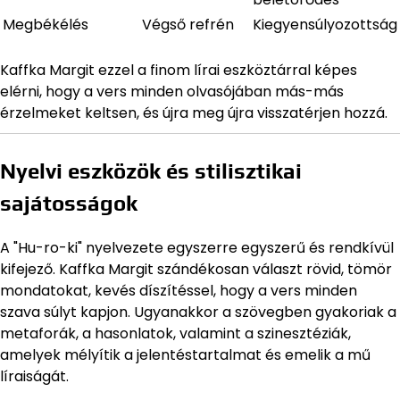
Megbékélés
Végső refrén
Kiegyensúlyozottság
Kaffka Margit ezzel a finom lírai eszköztárral képes
elérni, hogy a vers minden olvasójában más-más
érzelmeket keltsen, és újra meg újra visszatérjen hozzá.
Nyelvi eszközök és stilisztikai
sajátosságok
A "Hu-ro-ki" nyelvezete egyszerre egyszerű és rendkívül
kifejező. Kaffka Margit szándékosan választ rövid, tömör
mondatokat, kevés díszítéssel, hogy a vers minden
szava súlyt kapjon. Ugyanakkor a szövegben gyakoriak a
metaforák, a hasonlatok, valamint a szinesztéziák,
amelyek mélyítik a jelentéstartalmat és emelik a mű
líraiságát.