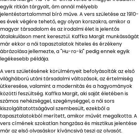
egyik ritkán tárgyalt, ám annál mélyebb
jelentéstartalommal bíró műve. A vers születése az 1910-
es évek végére tehető, egy olyan korszakra, amikor a
magyar társadalom és az irodalmi élet is jelentős
átalakuláson ment keresztül. Kaffka Margit munkásságát
már ekkor a női tapasztalatok hiteles és érzékeny
ábrázolása jellemezte, a "Hu-ro-ki" pedig ennek egyik
legékesebb példája.
A vers születésének körülményeit befolyásolták az első
világháború utáni társadalmi változások, az értelmiség
útkeresése, valamint a modernitás és a hagyományok
közötti feszültség. Kaffka Margit, aki saját életében is
számos nehézséggel, szegénységgel, a női sors
kiszolgáltatottságával szembesült, ezekből a
tapasztalatokból merített, amikor művét megalkotta. A
vers címének szokatlan hangzása és misztikus jelentése
már az első olvasáskor kíváncsivá teszi az olvasót.