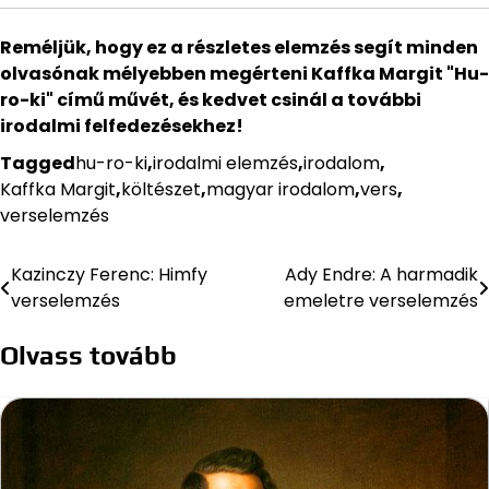
Reméljük, hogy ez a részletes elemzés segít minden
olvasónak mélyebben megérteni Kaffka Margit "Hu-
ro-ki" című művét, és kedvet csinál a további
irodalmi felfedezésekhez!
Tagged
hu-ro-ki
,
irodalmi elemzés
,
irodalom
,
Kaffka Margit
,
költészet
,
magyar irodalom
,
vers
,
verselemzés
Kazinczy Ferenc: Himfy
Ady Endre: A harmadik
Bejegyzés
verselemzés
emeletre verselemzés
navigáció
Olvass tovább