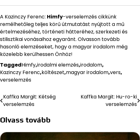
A Kazinczy Ferenc:
Himfy
-verselemzés cikkünk
remélhetőleg teljes körű útmutatást nyújtott a mű
értelmezéséhez, történeti hátteréhez, szerkezeti és
stilisztikai vonásaihoz egyaránt. Olvasson tovább
hasonló elemzéseket, hogy a magyar irodalom még
közelebb kerülhessen Önhöz!
Tagged
Himfy
,
irodalmi elemzés
,
irodalom
,
Kazinczy Ferenc
,
költészet
,
magyar irodalom
,
vers
,
verselemzés
Kaffka Margit: Kétség
Kaffka Margit: Hu-ro-ki
Bejegyzés
verselemzés
verselemzés
navigáció
Olvass tovább