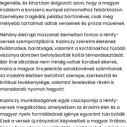
legendás, és kitartóan dolgozott azon, hogy a magyar
irodalom a korszerű európai színvonalhoz felzárkózzon.
Személyes tragédiái, például börtönévei, csak még
mélyebb tartalmat adtak verseinek és prózai műveinek.
Néhány életrajzi mozzanat kiemelten fontos a Himfy-
versek szempontjából is. Kazinczy szerelmi életének
hullámzásai, barátságai, valamint a kortársakhoz fűződő
viszonya döntően befolyásolták költői témaválasztását.
Bár lírai alkotásai nem mindig voltak korabeli sikerek,
mára a magyar líra jelentős sarokkövének számítanak.
Az irodalmi életben betöltött szerepe, szerkesztői és
kritikusi tevékenysége, valamint levelezése révén is
maradandó nyomot hagyott.
Kazinczy munkásságának egyik csúcspontja a Himfy-
versek megalkotása, amelyekben az érzelmi élet és a
magyar nyelv formálásának igénye egyaránt tükröződik.
Ezek a versek új irányzatot képviseltek a magyar lírában,