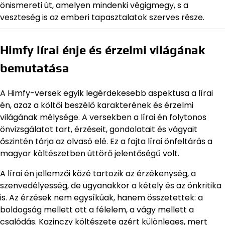
önismereti út, amelyen mindenki végigmegy, s a
veszteség is az emberi tapasztalatok szerves része.
Himfy lírai énje és érzelmi világának
bemutatása
A Himfy-versek egyik legérdekesebb aspektusa a lírai
én, azaz a költői beszélő karakterének és érzelmi
világának mélysége. A versekben a lírai én folytonos
önvizsgálatot tart, érzéseit, gondolatait és vágyait
őszintén tárja az olvasó elé. Ez a fajta lírai önfeltárás a
magyar költészetben úttörő jelentőségű volt.
A lírai én jellemzői közé tartozik az érzékenység, a
szenvedélyesség, de ugyanakkor a kétely és az önkritika
is. Az érzések nem egysíkúak, hanem összetettek: a
boldogság mellett ott a félelem, a vágy mellett a
csalódás. Kazinczy költészete azért különleges, mert