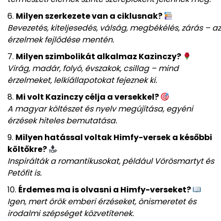
Milyen szerkezete van a ciklusnak?
Bevezetés, kiteljesedés, válság, megbékélés, zárás – az
érzelmek fejlődése mentén.
Milyen szimbolikát alkalmaz Kazinczy?
Virág, madár, folyó, évszakok, csillag – mind
érzelmeket, lelkiállapotokat fejeznek ki.
Mi volt Kazinczy célja a versekkel?
A magyar költészet és nyelv megújítása, egyéni
érzések hiteles bemutatása.
Milyen hatással voltak Himfy-versek a későbbi
költőkre?
Inspirálták a romantikusokat, például Vörösmartyt és
Petőfit is.
Érdemes ma is olvasni a Himfy-verseket?
Igen, mert örök emberi érzéseket, önismeretet és
irodalmi szépséget közvetítenek.