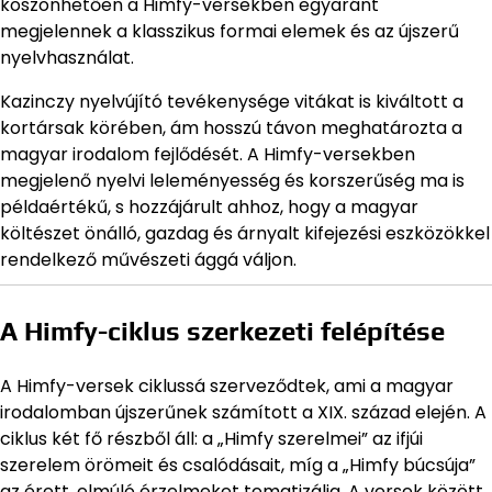
köszönhetően a Himfy-versekben egyaránt
megjelennek a klasszikus formai elemek és az újszerű
nyelvhasználat.
Kazinczy nyelvújító tevékenysége vitákat is kiváltott a
kortársak körében, ám hosszú távon meghatározta a
magyar irodalom fejlődését. A Himfy-versekben
megjelenő nyelvi leleményesség és korszerűség ma is
példaértékű, s hozzájárult ahhoz, hogy a magyar
költészet önálló, gazdag és árnyalt kifejezési eszközökkel
rendelkező művészeti ággá váljon.
A Himfy-ciklus szerkezeti felépítése
A Himfy-versek ciklussá szerveződtek, ami a magyar
irodalomban újszerűnek számított a XIX. század elején. A
ciklus két fő részből áll: a „Himfy szerelmei” az ifjúi
szerelem örömeit és csalódásait, míg a „Himfy búcsúja”
az érett, elmúló érzelmeket tematizálja. A versek között