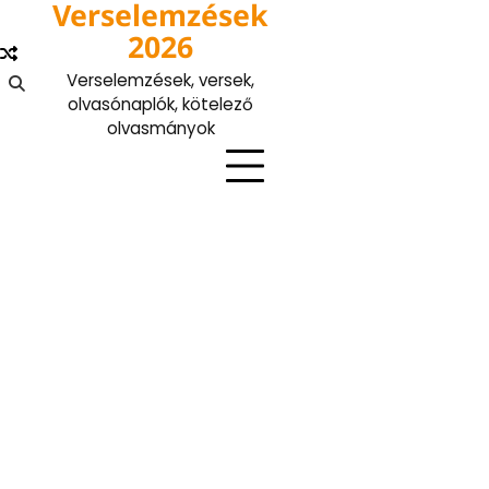
Verselemzések
Skip
to
2026
content
Verselemzések, versek,
olvasónaplók, kötelező
olvasmányok