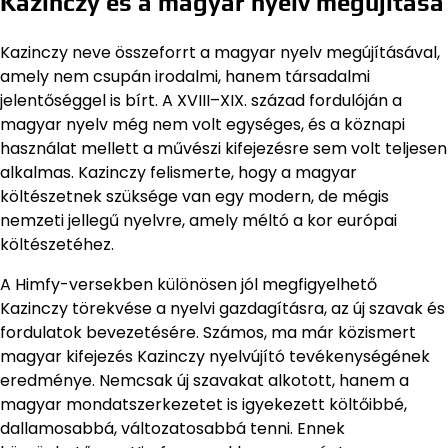
Kazinczy és a magyar nyelv megújítása
Kazinczy neve összeforrt a magyar nyelv megújításával,
amely nem csupán irodalmi, hanem társadalmi
jelentőséggel is bírt. A XVIII–XIX. század fordulóján a
magyar nyelv még nem volt egységes, és a köznapi
használat mellett a művészi kifejezésre sem volt teljesen
alkalmas. Kazinczy felismerte, hogy a magyar
költészetnek szüksége van egy modern, de mégis
nemzeti jellegű nyelvre, amely méltó a kor európai
költészetéhez.
A Himfy-versekben különösen jól megfigyelhető
Kazinczy törekvése a nyelvi gazdagításra, az új szavak és
fordulatok bevezetésére. Számos, ma már közismert
magyar kifejezés Kazinczy nyelvújító tevékenységének
eredménye. Nemcsak új szavakat alkotott, hanem a
magyar mondatszerkezetet is igyekezett költőibbé,
dallamosabbá, változatosabbá tenni. Ennek