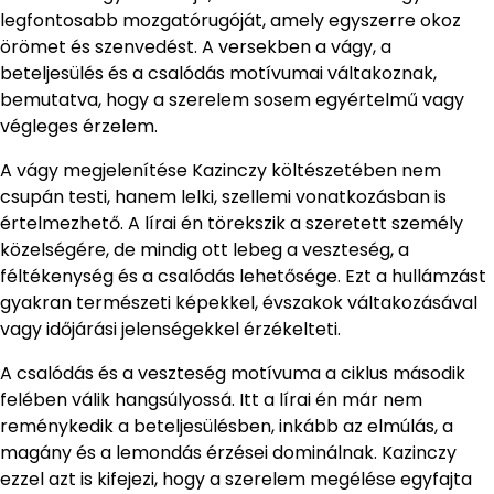
legfontosabb mozgatórugóját, amely egyszerre okoz
örömet és szenvedést. A versekben a vágy, a
beteljesülés és a csalódás motívumai váltakoznak,
bemutatva, hogy a szerelem sosem egyértelmű vagy
végleges érzelem.
A vágy megjelenítése Kazinczy költészetében nem
csupán testi, hanem lelki, szellemi vonatkozásban is
értelmezhető. A lírai én törekszik a szeretett személy
közelségére, de mindig ott lebeg a veszteség, a
féltékenység és a csalódás lehetősége. Ezt a hullámzást
gyakran természeti képekkel, évszakok váltakozásával
vagy időjárási jelenségekkel érzékelteti.
A csalódás és a veszteség motívuma a ciklus második
felében válik hangsúlyossá. Itt a lírai én már nem
reménykedik a beteljesülésben, inkább az elmúlás, a
magány és a lemondás érzései dominálnak. Kazinczy
ezzel azt is kifejezi, hogy a szerelem megélése egyfajta