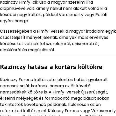
Kazinczy Himfy-ciklusa a magyar szerelmi líra
alapművévé vált, amely nélkül nem alakult volna ki a
későbbi nagy költők, például Vörösmarty vagy Petőfi
egyéni hangja.
Összességében a Himfy-versek a magyar irodalom egyik
csúcsteljesítményét jelentik, amelyek ma is érvényes
kérdéseket vetnek fel szerelemről, önismeretről,
elmúlásról és megújulásról.
Kazinczy hatása a kortárs költőkre
Kazinczy Ferenc költészete jelentős hatást gyakorolt
nemcsak saját korának, hanem az őt követő
nemzedékek költőire is. A Himfy-versek újszerűségét,
érzelmi mélységét és formabontó megoldásait sokan
tekintették követendő példának. Különösen az ún.
reformkori költők, mint Kölcsey Ferenc vagy Vörösmarty