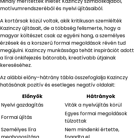
Mihály merítettek ihletet Kazinczy szimbolikájából,
motívumrendszeréből és nyelvi újításaiból.
A kortársak közül voltak, akik kritikusan szemlélték
Kazinczy újításait, de a többség felismerte, hogy a
magyar költészet csak az egyéni hang, a személyes
érzések és a korszerű formai megoldások révén tud
megújulni. Kazinczy munkássága tehát inspirációt adott
a lírai önkifejezés bátorabb, kreatívabb útjainak
kereséséhez.
Az alábbi előny–hátrány tábla összefoglalja Kazinczy
hatásának pozitív és esetleges negatív oldalait:
Előnyök
Hátrányok
Nyelvi gazdagítás
Viták a nyelvújítás körül
Egyes formai megoldások
Formai újítás
túlzottak
Személyes líra
Nem mindenki értette,
meghonosítása
fogadta el