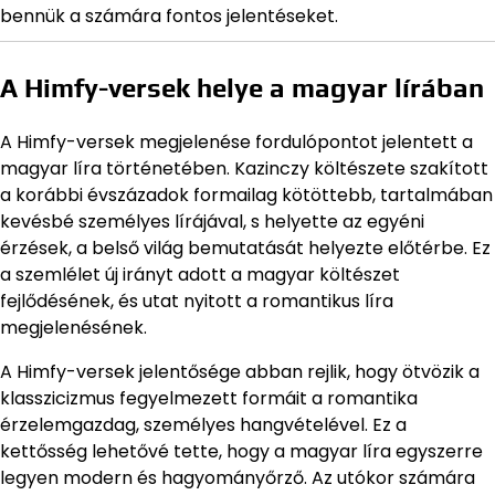
bennük a számára fontos jelentéseket.
A Himfy-versek helye a magyar lírában
A Himfy-versek megjelenése fordulópontot jelentett a
magyar líra történetében. Kazinczy költészete szakított
a korábbi évszázadok formailag kötöttebb, tartalmában
kevésbé személyes lírájával, s helyette az egyéni
érzések, a belső világ bemutatását helyezte előtérbe. Ez
a szemlélet új irányt adott a magyar költészet
fejlődésének, és utat nyitott a romantikus líra
megjelenésének.
A Himfy-versek jelentősége abban rejlik, hogy ötvözik a
klasszicizmus fegyelmezett formáit a romantika
érzelemgazdag, személyes hangvételével. Ez a
kettősség lehetővé tette, hogy a magyar líra egyszerre
legyen modern és hagyományőrző. Az utókor számára