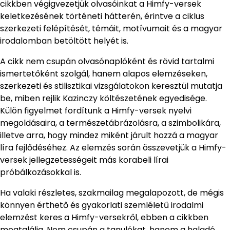
cikkben végigvezetjük olvasóinkat a Himfy-versek
keletkezésének történeti hátterén, érintve a ciklus
szerkezeti felépítését, témáit, motívumait és a magyar
irodalomban betöltött helyét is.
A cikk nem csupán olvasónaplóként és rövid tartalmi
ismertetőként szolgál, hanem alapos elemzéseken,
szerkezeti és stilisztikai vizsgálatokon keresztül mutatja
be, miben rejlik Kazinczy költészetének egyedisége.
Külön figyelmet fordítunk a Himfy-versek nyelvi
megoldásaira, a természetábrázolásra, a szimbolikára,
illetve arra, hogy mindez miként járult hozzá a magyar
líra fejlődéséhez. Az elemzés során összevetjük a Himfy-
versek jellegzetességeit más korabeli lírai
próbálkozásokkal is.
Ha valaki részletes, szakmailag megalapozott, de mégis
könnyen érthető és gyakorlati szemléletű irodalmi
elemzést keres a Himfy-versekről, ebben a cikkben
megtalálja. Nem csupán a tanulókat, hanem a haladó