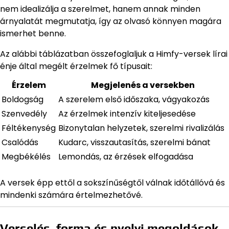
nem idealizálja a szerelmet, hanem annak minden
árnyalatát megmutatja, így az olvasó könnyen magára
ismerhet benne.
Az alábbi táblázatban összefoglaljuk a Himfy-versek lírai
énje által megélt érzelmek fő típusait:
Érzelem
Megjelenés a versekben
Boldogság
A szerelem első időszaka, vágyakozás
Szenvedély
Az érzelmek intenzív kiteljesedése
Féltékenység
Bizonytalan helyzetek, szerelmi rivalizálás
Csalódás
Kudarc, visszautasítás, szerelmi bánat
Megbékélés
Lemondás, az érzések elfogadása
A versek épp ettől a sokszínűségtől válnak időtállóvá és
mindenki számára értelmezhetővé.
Verselés, forma és nyelvi megoldások