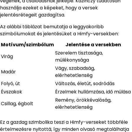
végének, a csalódásnak jelképe. Kazinczy tudatosan
használja ezeket a képeket, hogy a versek
jelentésrétegeit gazdagítsa.
Az alábbi táblázat bemutatja a leggyakoribb
szimbólumokat és jelentésüket a Himfy-versekben:
Motívum/szimbólum
Jelentése a versekben
Szerelem tisztasága,
Virág
múlékonysága
Vágy, szabadság,
Madár
elérhetetlenség
Folyó, út
Változás, életút, sodródás
Évszakok
Érzelmek hullámzása, idő múlása
Remény, örökkévalóság,
Csillag, égbolt
elérhetetlenség
Ez a gazdag szimbolika teszi a Himfy-verseket többféle
értelmezésre nyitottá, így minden olvasó megtalálhatja