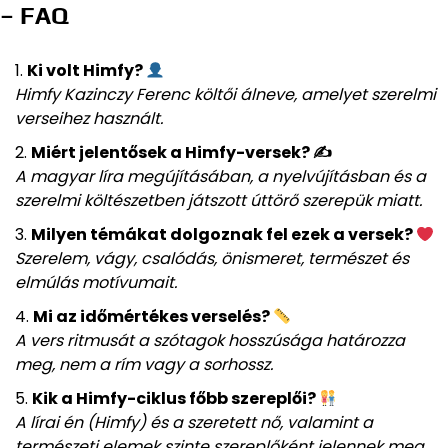
– FAQ
Ki volt Himfy?
Himfy Kazinczy Ferenc költői álneve, amelyet szerelmi
verseihez használt.
Miért jelentősek a Himfy-versek? ✍️
A magyar líra megújításában, a nyelvújításban és a
szerelmi költészetben játszott úttörő szerepük miatt.
Milyen témákat dolgoznak fel ezek a versek?
Szerelem, vágy, csalódás, önismeret, természet és
elmúlás motívumait.
Mi az időmértékes verselés?
A vers ritmusát a szótagok hosszúsága határozza
meg, nem a rím vagy a sorhossz.
Kik a Himfy-ciklus főbb szereplői?
A lírai én (Himfy) és a szeretett nő, valamint a
természeti elemek szinte szereplőként jelennek meg.