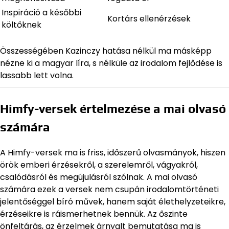
Inspiráció a későbbi
Kortárs ellenérzések
költőknek
Összességében Kazinczy hatása nélkül ma másképp
nézne ki a magyar líra, s nélküle az irodalom fejlődése is
lassabb lett volna.
Himfy-versek értelmezése a mai olvasó
számára
A Himfy-versek ma is friss, időszerű olvasmányok, hiszen
örök emberi érzésekről, a szerelemről, vágyakról,
csalódásról és megújulásról szólnak. A mai olvasó
számára ezek a versek nem csupán irodalomtörténeti
jelentőséggel bíró művek, hanem saját élethelyzeteikre,
érzéseikre is ráismerhetnek bennük. Az őszinte
önfeltárás, az érzelmek árnyalt bemutatása ma is