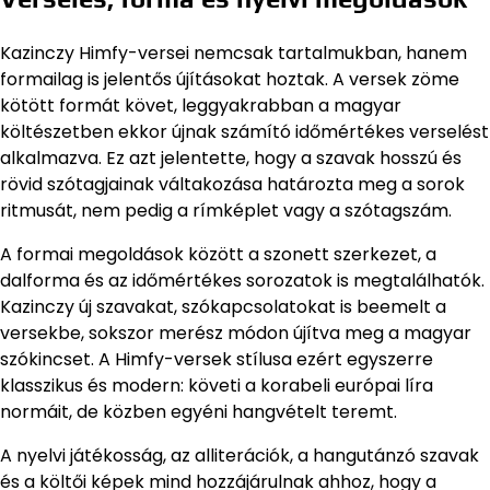
Kazinczy Himfy-versei nemcsak tartalmukban, hanem
formailag is jelentős újításokat hoztak. A versek zöme
kötött formát követ, leggyakrabban a magyar
költészetben ekkor újnak számító időmértékes verselést
alkalmazva. Ez azt jelentette, hogy a szavak hosszú és
rövid szótagjainak váltakozása határozta meg a sorok
ritmusát, nem pedig a rímképlet vagy a szótagszám.
A formai megoldások között a szonett szerkezet, a
dalforma és az időmértékes sorozatok is megtalálhatók.
Kazinczy új szavakat, szókapcsolatokat is beemelt a
versekbe, sokszor merész módon újítva meg a magyar
szókincset. A Himfy-versek stílusa ezért egyszerre
klasszikus és modern: követi a korabeli európai líra
normáit, de közben egyéni hangvételt teremt.
A nyelvi játékosság, az alliterációk, a hangutánzó szavak
és a költői képek mind hozzájárulnak ahhoz, hogy a