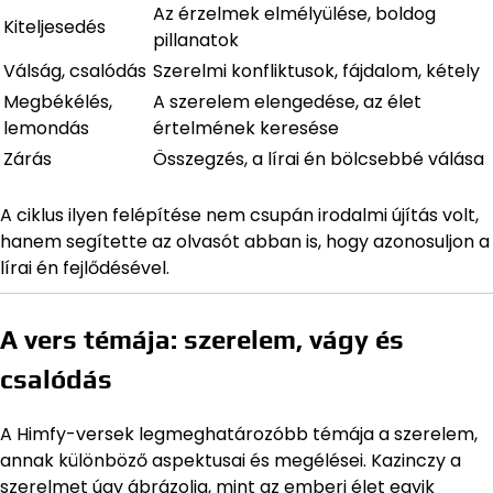
Az érzelmek elmélyülése, boldog
Kiteljesedés
pillanatok
Válság, csalódás
Szerelmi konfliktusok, fájdalom, kétely
Megbékélés,
A szerelem elengedése, az élet
lemondás
értelmének keresése
Zárás
Összegzés, a lírai én bölcsebbé válása
A ciklus ilyen felépítése nem csupán irodalmi újítás volt,
hanem segítette az olvasót abban is, hogy azonosuljon a
lírai én fejlődésével.
A vers témája: szerelem, vágy és
csalódás
A Himfy-versek legmeghatározóbb témája a szerelem,
annak különböző aspektusai és megélései. Kazinczy a
szerelmet úgy ábrázolja, mint az emberi élet egyik