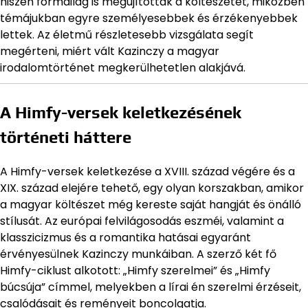
hiszen formailag is megújították a költészetet, miközben
témájukban egyre személyesebbek és érzékenyebbek
lettek. Az életmű részletesebb vizsgálata segít
megérteni, miért vált Kazinczy a magyar
irodalomtörténet megkerülhetetlen alakjává.
A Himfy-versek keletkezésének
történeti háttere
A Himfy-versek keletkezése a XVIII. század végére és a
XIX. század elejére tehető, egy olyan korszakban, amikor
a magyar költészet még kereste saját hangját és önálló
stílusát. Az európai felvilágosodás eszméi, valamint a
klasszicizmus és a romantika hatásai egyaránt
érvényesülnek Kazinczy munkáiban. A szerző két fő
Himfy-ciklust alkotott: „Himfy szerelmei” és „Himfy
búcsúja” címmel, melyekben a lírai én szerelmi érzéseit,
csalódásait és reményeit boncolgatja.