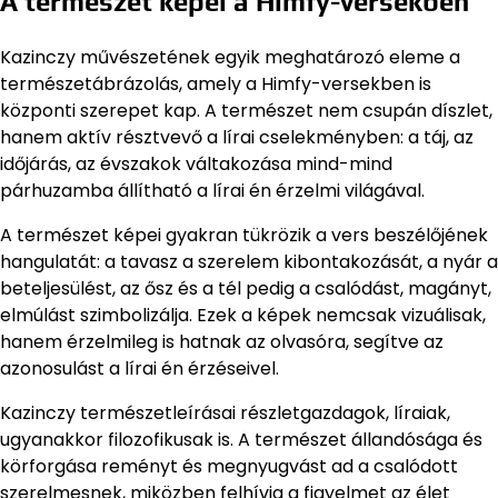
A természet képei a Himfy-versekben
Kazinczy művészetének egyik meghatározó eleme a
természetábrázolás, amely a Himfy-versekben is
központi szerepet kap. A természet nem csupán díszlet,
hanem aktív résztvevő a lírai cselekményben: a táj, az
időjárás, az évszakok váltakozása mind-mind
párhuzamba állítható a lírai én érzelmi világával.
A természet képei gyakran tükrözik a vers beszélőjének
hangulatát: a tavasz a szerelem kibontakozását, a nyár a
beteljesülést, az ősz és a tél pedig a csalódást, magányt,
elmúlást szimbolizálja. Ezek a képek nemcsak vizuálisak,
hanem érzelmileg is hatnak az olvasóra, segítve az
azonosulást a lírai én érzéseivel.
Kazinczy természetleírásai részletgazdagok, líraiak,
ugyanakkor filozofikusak is. A természet állandósága és
körforgása reményt és megnyugvást ad a csalódott
szerelmesnek, miközben felhívja a figyelmet az élet