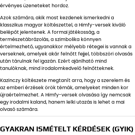
érvényes üzeneteket hordoz.
Azok számára, akik most kezdenek ismerkedni a
klasszikus magyar költészettel, a Himfy-versek kiváló
belépőt jelentenek. A formai játékosság, a
természetábrázolás, a szimbolika könnyen
értelmezhető, ugyanakkor mélyebb rétegei is vannak a
verseknek, amelyek akár felnőtt fejjel, többszöri olvasás
után tárulnak fel igazán. Ezért ajánlható mind
tanulóknak, mind irodalomkedvelő felnőtteknek.
Kazinczy költészete megtanít arra, hogy a szerelem és
az emberi érzések örök témák, amelyeket minden kor
újraértelmezhet. A Himfy-versek olvasása így nemcsak
egy irodalmi kaland, hanem lelki utazás is lehet a mai
olvasó számára.
GYAKRAN ISMÉTELT KÉRDÉSEK (GYIK)