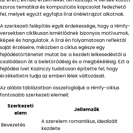
szoros tematikai és kompozíciós kapcsolat fedezhető
fel, melyek együtt egyfajta lírai önéletrajzot alkotnak.
A szerkezeti felépítés egyik érdekessége, hogy a Himfy-
versekben ciklikusan ismétlődnek bizonyos motívumok,
képek és hangulatok. A lírai én folyamatosan reflektál
saját érzéseire, miközben a ciklus egésze egy
fejlődéstörténetet mutat be: a kezdeti lelkesedéstől a
csalódáson át a beletörődésig és a megbékélésig. Ezt a
fejlődési ívet Kazinczy tudatosan építette fel, hogy
érzékeltetni tudja az emberi lélek változásait.
Az alábbi táblázatban összefoglaljuk a Himfy-ciklus
fontosabb szerkezeti elemeit:
Szerkezeti
Jellemzők
elem
A szerelem romantikus, idealizált
Bevezetés
kezdete