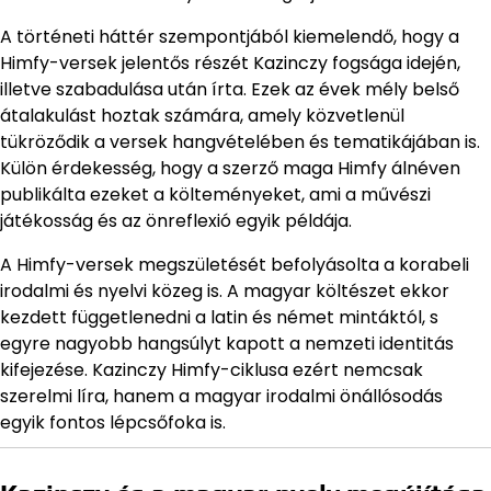
A történeti háttér szempontjából kiemelendő, hogy a
Himfy-versek jelentős részét Kazinczy fogsága idején,
illetve szabadulása után írta. Ezek az évek mély belső
átalakulást hoztak számára, amely közvetlenül
tükröződik a versek hangvételében és tematikájában is.
Külön érdekesség, hogy a szerző maga Himfy álnéven
publikálta ezeket a költeményeket, ami a művészi
játékosság és az önreflexió egyik példája.
A Himfy-versek megszületését befolyásolta a korabeli
irodalmi és nyelvi közeg is. A magyar költészet ekkor
kezdett függetlenedni a latin és német mintáktól, s
egyre nagyobb hangsúlyt kapott a nemzeti identitás
kifejezése. Kazinczy Himfy-ciklusa ezért nemcsak
szerelmi líra, hanem a magyar irodalmi önállósodás
egyik fontos lépcsőfoka is.