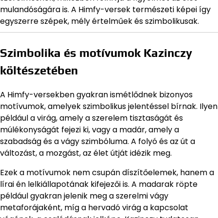
mulandóságára is. A Himfy-versek természeti képei így
egyszerre szépek, mély értelműek és szimbolikusak.
Szimbolika és motívumok Kazinczy
költészetében
A Himfy-versekben gyakran ismétlődnek bizonyos
motívumok, amelyek szimbolikus jelentéssel bírnak. Ilyen
például a virág, amely a szerelem tisztaságát és
múlékonyságát fejezi ki, vagy a madár, amely a
szabadság és a vágy szimbóluma. A folyó és az út a
változást, a mozgást, az élet útját idézik meg.
Ezek a motívumok nem csupán díszítőelemek, hanem a
lírai én lelkiállapotának kifejezői is. A madarak röpte
például gyakran jelenik meg a szerelmi vágy
metaforájaként, míg a hervadó virág a kapcsolat