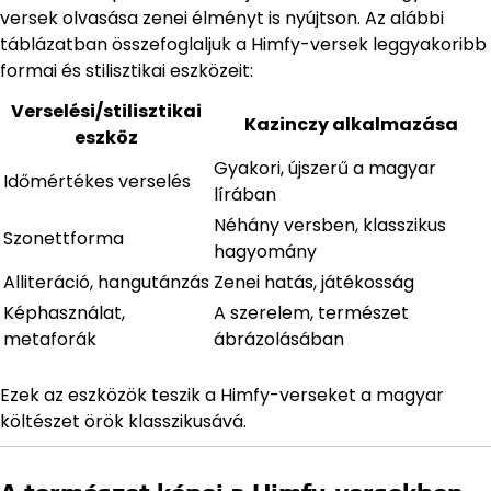
versek olvasása zenei élményt is nyújtson. Az alábbi
táblázatban összefoglaljuk a Himfy-versek leggyakoribb
formai és stilisztikai eszközeit:
Verselési/stilisztikai
Kazinczy alkalmazása
eszköz
Gyakori, újszerű a magyar
Időmértékes verselés
lírában
Néhány versben, klasszikus
Szonettforma
hagyomány
Alliteráció, hangutánzás
Zenei hatás, játékosság
Képhasználat,
A szerelem, természet
metaforák
ábrázolásában
Ezek az eszközök teszik a Himfy-verseket a magyar
költészet örök klasszikusává.