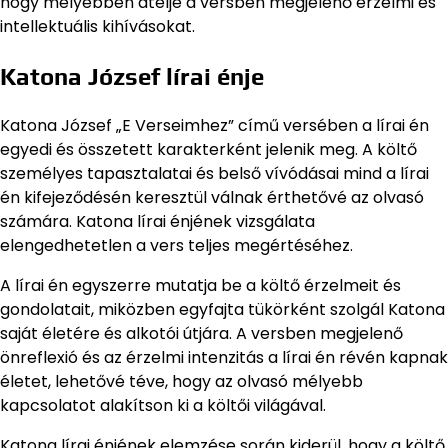
hogy mélyebben átélje a versben megjelenő érzelmi és
intellektuális kihívásokat.
Katona József lírai énje
Katona József „E Verseimhez” című versében a lírai én
egyedi és összetett karakterként jelenik meg. A költő
személyes tapasztalatai és belső vívódásai mind a lírai
én kifejeződésén keresztül válnak érthetővé az olvasó
számára. Katona lírai énjének vizsgálata
elengedhetetlen a vers teljes megértéséhez.
A lírai én egyszerre mutatja be a költő érzelmeit és
gondolatait, miközben egyfajta tükörként szolgál Katona
saját életére és alkotói útjára. A versben megjelenő
önreflexió és az érzelmi intenzitás a lírai én révén kapnak
életet, lehetővé téve, hogy az olvasó mélyebb
kapcsolatot alakítson ki a költői világával.
Katona lírai énjének elemzése során kiderül, hogy a költő