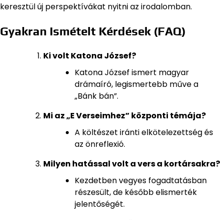
keresztül új perspektívákat nyitni az irodalomban.
Gyakran Ismételt Kérdések (FAQ)
Ki volt Katona József?
Katona József ismert magyar
drámaíró, legismertebb műve a
„Bánk bán”.
Mi az „E Verseimhez” központi témája?
A költészet iránti elkötelezettség és
az önreflexió.
Milyen hatással volt a vers a kortársakra?
Kezdetben vegyes fogadtatásban
részesült, de később elismerték
jelentőségét.