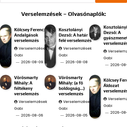
Verselemzések – Olvasónaplók:
Kosztolány
Kölcsey Ferenc:
Kosztolányi
Dezső: A
Andalgások
Dezső: A határ
gyászmenet
verselemzés
felé verselemzés
verselemzé
Verselemzések
Verselemzések
Verselem
Gabi
Gabi
Gabi
2026-08-09
2026-08-08
2026-08
Vörösmarty
Vörösmarty
Kölcsey Fer
Mihály: A
Mihály: (a fő
Áldozat
féltékeny
boldogság…)
verselemzé
verselemzés
verselemzés
Verselem
Verselemzések
Verselemzések
Gabi
Gabi
Gabi
2026-08
2026-08-06
2026-08-05