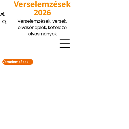
Verselemzések
Skip
to
2026
content
Verselemzések, versek,
olvasónaplók, kötelező
olvasmányok
Verselemzések