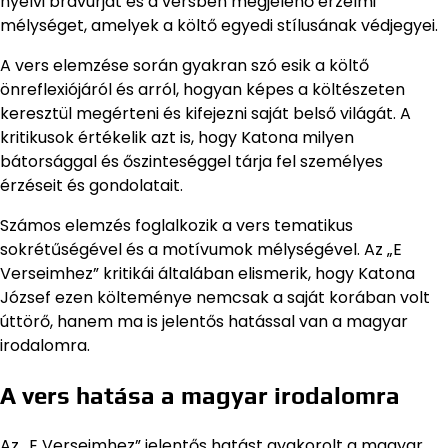
nyelvi bravúrját és a versben megjelenő érzelmi
mélységet, amelyek a költő egyedi stílusának védjegyei.
A vers elemzése során gyakran szó esik a költő
önreflexiójáról és arról, hogyan képes a költészeten
keresztül megérteni és kifejezni saját belső világát. A
kritikusok értékelik azt is, hogy Katona milyen
bátorsággal és őszinteséggel tárja fel személyes
érzéseit és gondolatait.
Számos elemzés foglalkozik a vers tematikus
sokrétűségével és a motívumok mélységével. Az „E
Verseimhez” kritikái általában elismerik, hogy Katona
József ezen költeménye nemcsak a saját korában volt
úttörő, hanem ma is jelentős hatással van a magyar
irodalomra.
A vers hatása a magyar irodalomra
Az „E Verseimhez” jelentős hatást gyakorolt a magyar