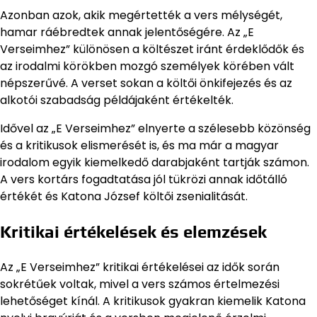
Azonban azok, akik megértették a vers mélységét,
hamar ráébredtek annak jelentőségére. Az „E
Verseimhez” különösen a költészet iránt érdeklődők és
az irodalmi körökben mozgó személyek körében vált
népszerűvé. A verset sokan a költői önkifejezés és az
alkotói szabadság példájaként értékelték.
Idővel az „E Verseimhez” elnyerte a szélesebb közönség
és a kritikusok elismerését is, és ma már a magyar
irodalom egyik kiemelkedő darabjaként tartják számon.
A vers kortárs fogadtatása jól tükrözi annak időtálló
értékét és Katona József költői zsenialitását.
Kritikai értékelések és elemzések
Az „E Verseimhez” kritikai értékelései az idők során
sokrétűek voltak, mivel a vers számos értelmezési
lehetőséget kínál. A kritikusok gyakran kiemelik Katona