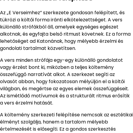
Az „E Verseimhez” szerkezete gondosan felépített, és
tükrözi a költői forma iránti elkötelezettséget. A vers
különálló strófákból áll, amelyek egységes egészet
alkotnak, és egyfajta belső ritmust követnek. Ez a forma
lehetőséget ad Katonának, hogy mélyebb érzelmi és
gondolati tartalmat közvetítsen.
A vers minden strófája egy-egy különálló gondolatot
vagy érzést bont ki, miközben a teljes költemény
összefüggő narratívát alkot. A szerkezet segíti az
olvasót abban, hogy fokozatosan mélyüljön el a költői
világban, és megértse az egyes elemek összefüggéseit.
Az ismétlődő motívumok és a strukturált ritmus erősítik
a vers érzelmi hatását.
A költemény szerkezeti felépítése nemcsak az esztétikai
élményt szolgálja, hanem a tartalom mélyebb
értelmezését is elősegíti. Ez a gondos szerkesztés