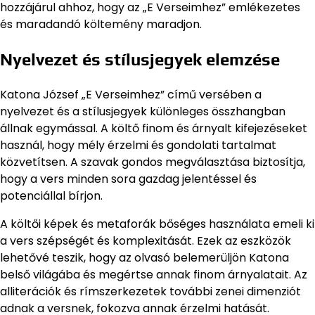
hozzájárul ahhoz, hogy az „E Verseimhez” emlékezetes
és maradandó költemény maradjon.
Nyelvezet és stílusjegyek elemzése
Katona József „E Verseimhez” című versében a
nyelvezet és a stílusjegyek különleges összhangban
állnak egymással. A költő finom és árnyalt kifejezéseket
használ, hogy mély érzelmi és gondolati tartalmat
közvetítsen. A szavak gondos megválasztása biztosítja,
hogy a vers minden sora gazdag jelentéssel és
potenciállal bírjon.
A költői képek és metaforák bőséges használata emeli ki
a vers szépségét és komplexitását. Ezek az eszközök
lehetővé teszik, hogy az olvasó belemerüljön Katona
belső világába és megértse annak finom árnyalatait. Az
alliterációk és rímszerkezetek további zenei dimenziót
adnak a versnek, fokozva annak érzelmi hatását.