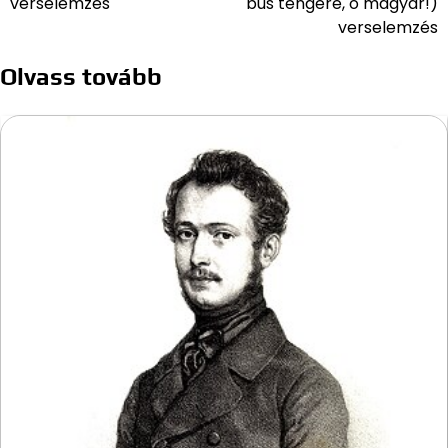
verselemzés
bús tengere, ó magyar!)
verselemzés
Olvass tovább