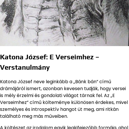
Katona József: E Verseimhez –
Verstanulmány
Katona József neve leginkább a „Bánk bán” című
drámájáról ismert, azonban kevesen tudják, hogy versei
is mély érzelmi és gondolati világot tárnak fel. Az „E
Verseimhez” című költeménye különösen érdekes, mivel
személyes és introspektív hangot üt meg, ami ritkán
található meg más műveiben.
A költészet az irodalom egyik legkifejezőbb formája, ahol