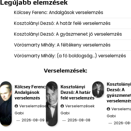
Legújabb elemzések
Kölcsey Ferenc: Andalgások verselemzés
Kosztolányi Dezső: A határ felé verselemzés
Kosztolányi Dezső: A gyászmenet jő verselemzés
Vörösmarty Mihály: A féltékeny verselemzés
Vörösmarty Mihály: (a fő boldogság…) verselemzés
Verselemzések:
Kosztolány
Kölcsey Ferenc:
Kosztolányi
Dezső: A
Andalgások
Dezső: A határ
gyászmenet
verselemzés
felé verselemzés
verselemzé
Verselemzések
Verselemzések
Verselem
Gabi
Gabi
Gabi
2026-08-09
2026-08-08
2026-08