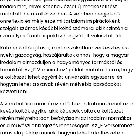
irodalomra, mivel Katona József új megközelítést
mutatott be a költészetben. A versben megjelenő
önreflexió és mély érzelmi tartalom inspirációként
szolgált számos későbbi költő számára, akik szintén a
személyes és introspektív hangvételt választották.
Katona költői újításai, mint a szokatlan szerkesztés és a
nyelvi gazdagság, hozzájárultak ahhoz, hogy a magyar
irodalom elmozduljon a hagyományos formáktól és
témáktól. Az „E Verseimhez” példát mutatott arra, hogy
a költészet lehet egyéni és univerzális egyszerre, és
hogyan lehet a szavak révén mélyebb igazságokat
közvetíteni.
A vers hatása ma is érezhető, hiszen Katona József azon
kevés költők egyike, akik képesek voltak a költészet
révén mélyrehatóan befolyásolni az irodalmi normákat
és a művészi önkifejezés lehetőségeit. Az „E Verseimhez”
ma is élő példája annak, hogyan lehet a költészeten