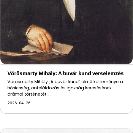
Vörösmarty Mihály: A buvár kund verselemzés
Vörösmarty Mihály „A buvár kund” című költeménye a
hősiesség, önfeláldozás és igazság keresésének
drámai történetét…
2026-04-26