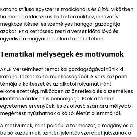
Katona stílusa egyszerre tradicionális és újító. Miközben
hű marad a klasszikus költői formákhoz, innovatív
megközelítéssel és személyes hanggal gazdagítja
azokat. Ez a kettősség teszi a verset időtállóvá és
egyedivé a magyar irodalom történetében.
Tematikai mélységek és motívumok
Az „E Verseimhez” tematikai gazdagságával tűnik ki
Katona József költői munkásságából. A vers központi
témája a költészet és az alkotói folyamat iránti
elkötelezettség, miközben az önreflexió és a személyes
identitás kérdéseit is boncolgatja. Ezek a témák
egyetemes érvényűek, és az olvasó számára mélyebb
megértést nyújthatnak a költői életút dilemmáiról.
A motívumok, mint például a természet, a magány és a
belső küzdelmek, szintén jelentős szerepet játszanak a