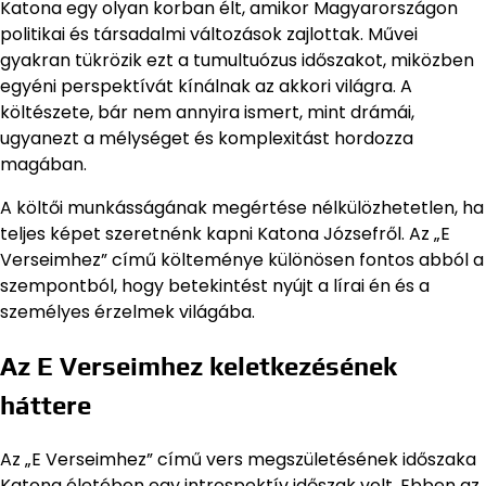
Katona egy olyan korban élt, amikor Magyarországon
politikai és társadalmi változások zajlottak. Művei
gyakran tükrözik ezt a tumultuózus időszakot, miközben
egyéni perspektívát kínálnak az akkori világra. A
költészete, bár nem annyira ismert, mint drámái,
ugyanezt a mélységet és komplexitást hordozza
magában.
A költői munkásságának megértése nélkülözhetetlen, ha
teljes képet szeretnénk kapni Katona Józsefről. Az „E
Verseimhez” című költeménye különösen fontos abból a
szempontból, hogy betekintést nyújt a lírai én és a
személyes érzelmek világába.
Az E Verseimhez keletkezésének
háttere
Az „E Verseimhez” című vers megszületésének időszaka
Katona életében egy introspektív időszak volt. Ebben az