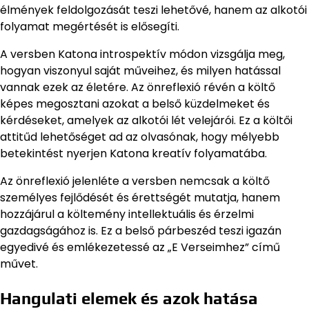
élmények feldolgozását teszi lehetővé, hanem az alkotói
folyamat megértését is elősegíti.
A versben Katona introspektív módon vizsgálja meg,
hogyan viszonyul saját műveihez, és milyen hatással
vannak ezek az életére. Az önreflexió révén a költő
képes megosztani azokat a belső küzdelmeket és
kérdéseket, amelyek az alkotói lét velejárói. Ez a költői
attitűd lehetőséget ad az olvasónak, hogy mélyebb
betekintést nyerjen Katona kreatív folyamatába.
Az önreflexió jelenléte a versben nemcsak a költő
személyes fejlődését és érettségét mutatja, hanem
hozzájárul a költemény intellektuális és érzelmi
gazdagságához is. Ez a belső párbeszéd teszi igazán
egyedivé és emlékezetessé az „E Verseimhez” című
művet.
Hangulati elemek és azok hatása