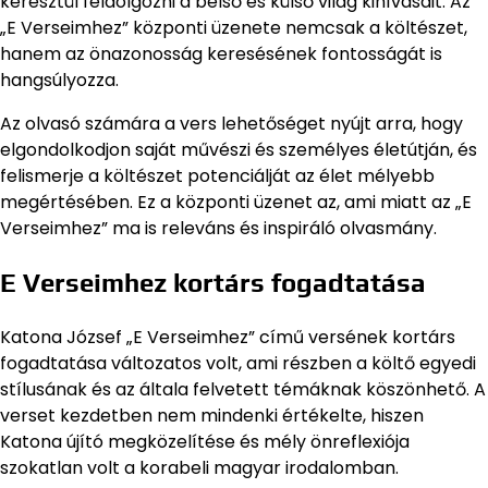
keresztül feldolgozni a belső és külső világ kihívásait. Az
„E Verseimhez” központi üzenete nemcsak a költészet,
hanem az önazonosság keresésének fontosságát is
hangsúlyozza.
Az olvasó számára a vers lehetőséget nyújt arra, hogy
elgondolkodjon saját művészi és személyes életútján, és
felismerje a költészet potenciálját az élet mélyebb
megértésében. Ez a központi üzenet az, ami miatt az „E
Verseimhez” ma is releváns és inspiráló olvasmány.
E Verseimhez kortárs fogadtatása
Katona József „E Verseimhez” című versének kortárs
fogadtatása változatos volt, ami részben a költő egyedi
stílusának és az általa felvetett témáknak köszönhető. A
verset kezdetben nem mindenki értékelte, hiszen
Katona újító megközelítése és mély önreflexiója
szokatlan volt a korabeli magyar irodalomban.