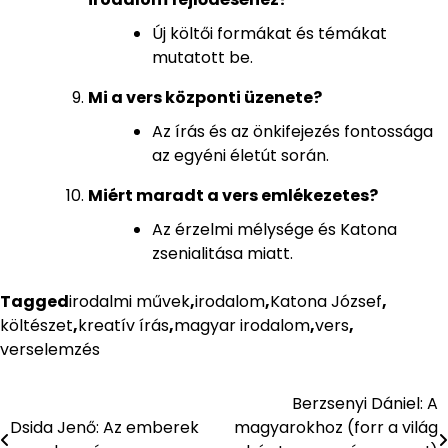
Új költői formákat és témákat
mutatott be.
Mi a vers központi üzenete?
Az írás és az önkifejezés fontossága
az egyéni életút során.
Miért maradt a vers emlékezetes?
Az érzelmi mélysége és Katona
zsenialitása miatt.
Tagged
irodalmi művek
,
irodalom
,
Katona József
,
költészet
,
kreatív írás
,
magyar irodalom
,
vers
,
verselemzés
Berzsenyi Dániel: A
Bejegyzés
Dsida Jenő: Az emberek
magyarokhoz (forr a világ
navigáció