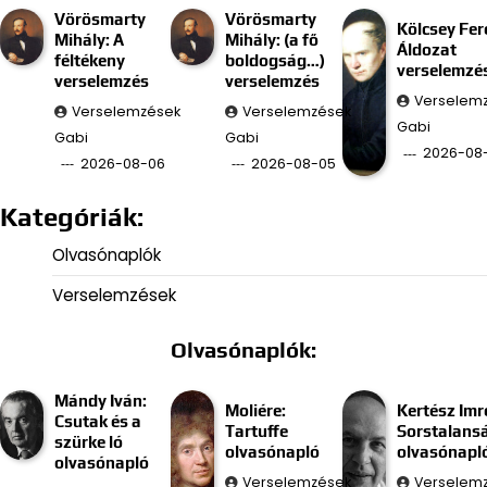
Vörösmarty
Vörösmarty
Kölcsey Fer
Mihály: A
Mihály: (a fő
Áldozat
féltékeny
boldogság…)
verselemzé
verselemzés
verselemzés
Verselem
Verselemzések
Verselemzések
Gabi
Gabi
Gabi
2026-08
2026-08-06
2026-08-05
Kategóriák:
Olvasónaplók
Verselemzések
Olvasónaplók:
Mándy Iván:
Moliére:
Kertész Imr
Csutak és a
Tartuffe
Sorstalans
szürke ló
olvasónapló
olvasónapl
olvasónapló
Verselemzések
Verselem