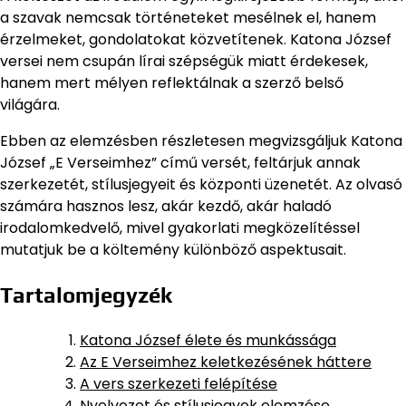
a szavak nemcsak történeteket mesélnek el, hanem
érzelmeket, gondolatokat közvetítenek. Katona József
versei nem csupán lírai szépségük miatt érdekesek,
hanem mert mélyen reflektálnak a szerző belső
világára.
Ebben az elemzésben részletesen megvizsgáljuk Katona
József „E Verseimhez” című versét, feltárjuk annak
szerkezetét, stílusjegyeit és központi üzenetét. Az olvasó
számára hasznos lesz, akár kezdő, akár haladó
irodalomkedvelő, mivel gyakorlati megközelítéssel
mutatjuk be a költemény különböző aspektusait.
Tartalomjegyzék
Katona József élete és munkássága
Az E Verseimhez keletkezésének háttere
A vers szerkezeti felépítése
Nyelvezet és stílusjegyek elemzése