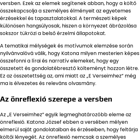
versben. Ezek az elemek segítenek abban, hogy a költő
összekapcsolja a személyes élményeit az egyetemes
érzésekkel és tapasztalatokkal. A természeti képek
különösen hangsúlyosak, hiszen a környezet ábrázolása
sokszor tükrözi a belső érzelmi állapotokat.
A tematikai mélységek és motívumok elemzése során
nyilvánvalóvá válik, hogy Katona milyen mesterien képes
összefonni a lírai és narratív elemeket, hogy egy
összetett és gondolatébresztő költeményt hozzon létre.
Ez az összetettség az, ami miatt az „E Verseimhez” még
ma is élvezetes és releváns olvasmány.
Az önreflexió szerepe a versben
Az „E Verseimhez” egyik legmeghatározóbb eleme az
önreflexió. Katona József ebben a versében mélyen
elmerül saját gondolataiban és érzéseiben, hogy feltárja
költői lényegét. Az önreflexió nemcsak a személyes