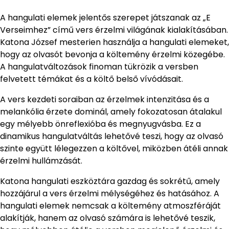
A hangulati elemek jelentős szerepet játszanak az „E
Verseimhez” című vers érzelmi világának kialakításában.
Katona József mesterien használja a hangulati elemeket,
hogy az olvasót bevonja a költemény érzelmi közegébe.
A hangulatváltozások finoman tükrözik a versben
felvetett témákat és a költő belső vívódásait.
A vers kezdeti soraiban az érzelmek intenzitása és a
melankólia érzete dominál, amely fokozatosan átalakul
egy mélyebb önreflexióba és megnyugvásba. Ez a
dinamikus hangulatváltás lehetővé teszi, hogy az olvasó
szinte együtt lélegezzen a költővel, miközben átéli annak
érzelmi hullámzását.
Katona hangulati eszköztára gazdag és sokrétű, amely
hozzájárul a vers érzelmi mélységéhez és hatásához. A
hangulati elemek nemcsak a költemény atmoszféráját
alakítják, hanem az olvasó számára is lehetővé teszik,