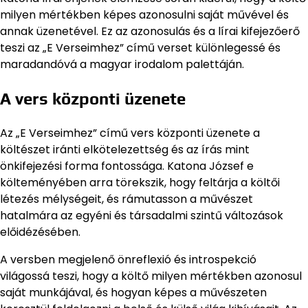
milyen mértékben képes azonosulni saját művével és
annak üzenetével. Ez az azonosulás és a lírai kifejezőerő
teszi az „E Verseimhez” című verset különlegessé és
maradandóvá a magyar irodalom palettáján.
A vers központi üzenete
Az „E Verseimhez” című vers központi üzenete a
költészet iránti elkötelezettség és az írás mint
önkifejezési forma fontossága. Katona József e
költeményében arra törekszik, hogy feltárja a költői
létezés mélységeit, és rámutasson a művészet
hatalmára az egyéni és társadalmi szintű változások
előidézésében.
A versben megjelenő önreflexió és introspekció
világossá teszi, hogy a költő milyen mértékben azonosul
saját munkájával, és hogyan képes a művészeten