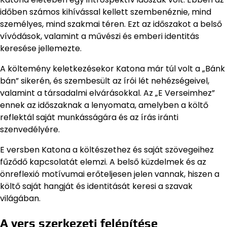
időben számos kihívással kellett szembenéznie, mind
személyes, mind szakmai téren. Ezt az időszakot a belső
vívódások, valamint a művészi és emberi identitás
keresése jellemezte.
A költemény keletkezésekor Katona már túl volt a „Bánk
bán” sikerén, és szembesült az írói lét nehézségeivel,
valamint a társadalmi elvárásokkal. Az „E Verseimhez”
ennek az időszaknak a lenyomata, amelyben a költő
reflektál saját munkásságára és az írás iránti
szenvedélyére.
E versben Katona a költészethez és saját szövegeihez
fűződő kapcsolatát elemzi. A belső küzdelmek és az
önreflexió motívumai erőteljesen jelen vannak, hiszen a
költő saját hangját és identitását keresi a szavak
világában.
A vers szerkezeti felépítése