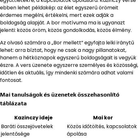
együttlétekre, a kapcsolatok ápolására. Kazinczy verse
ebben lehet példakép: az élet egyszerű örömeit
érdemes megélni, értékelni, mert ezek adják a
boldogság alapját. A bor motívuma ma is ugyanazt
jelenti: közös öröm, közös gondolkodás, közös élmény.
Az olvasó számára a „Bor mellett” egyfajta lelki iránytű
lehet: arra bíztat, hogy ne csak a nagy pillanatokat,
hanem a hétköznapok egyszerű boldogságait is vegyük
észre. A vers üzenete egyszerre személyes és közösségi,
időtlen és aktuális, így mindenki számára adhat valami
fontosat.
Mai tanulságok és üzenetek összehasonlító
táblázata
Kazinczy ideje
Mai kor
Baráti összejövetelek
Közös időtöltés, kapcsolatok
jelentősége
ápolása