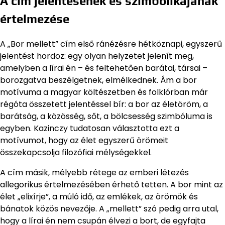
A cím jelentésének és szimbolikájának
értelmezése
A „Bor mellett” cím első ránézésre hétköznapi, egyszerű
jelentést hordoz: egy olyan helyzetet jelenít meg,
amelyben a lírai én – és feltehetően barátai, társai –
borozgatva beszélgetnek, elmélkednek. Ám a bor
motívuma a magyar költészetben és folklórban már
régóta összetett jelentéssel bír: a bor az életöröm, a
barátság, a közösség, sőt, a bölcsesség szimbóluma is
egyben. Kazinczy tudatosan választotta ezt a
motívumot, hogy az élet egyszerű örömeit
összekapcsolja filozófiai mélységekkel.
A cím másik, mélyebb rétege az emberi létezés
allegorikus értelmezésében érhető tetten. A bor mint az
élet „elixírje”, a múló idő, az emlékek, az örömök és
bánatok közös nevezője. A „mellett” szó pedig arra utal,
hogy a lírai én nem csupán élvezi a bort, de egyfajta