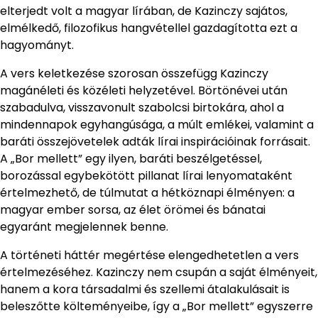
elterjedt volt a magyar lírában, de Kazinczy sajátos,
elmélkedő, filozofikus hangvétellel gazdagította ezt a
hagyományt.
A vers keletkezése szorosan összefügg Kazinczy
magánéleti és közéleti helyzetével. Börtönévei után
szabadulva, visszavonult szabolcsi birtokára, ahol a
mindennapok egyhangúsága, a múlt emlékei, valamint a
baráti összejövetelek adták lírai inspirációinak forrásait.
A „Bor mellett” egy ilyen, baráti beszélgetéssel,
borozással egybekötött pillanat lírai lenyomataként
értelmezhető, de túlmutat a hétköznapi élményen: a
magyar ember sorsa, az élet örömei és bánatai
egyaránt megjelennek benne.
A történeti háttér megértése elengedhetetlen a vers
értelmezéséhez. Kazinczy nem csupán a saját élményeit,
hanem a kora társadalmi és szellemi átalakulásait is
beleszőtte költeményeibe, így a „Bor mellett” egyszerre