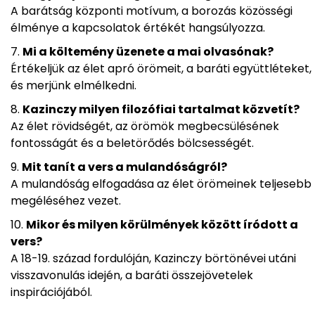
A barátság központi motívum, a borozás közösségi
élménye a kapcsolatok értékét hangsúlyozza.
Mi a költemény üzenete a mai olvasónak?
Értékeljük az élet apró örömeit, a baráti együttléteket,
és merjünk elmélkedni.
Kazinczy milyen filozófiai tartalmat közvetít?
Az élet rövidségét, az örömök megbecsülésének
fontosságát és a beletörődés bölcsességét.
Mit tanít a vers a mulandóságról?
A mulandóság elfogadása az élet örömeinek teljesebb
megéléséhez vezet.
Mikor és milyen körülmények között íródott a
vers?
A 18-19. század fordulóján, Kazinczy börtönévei utáni
visszavonulás idején, a baráti összejövetelek
inspirációjából.