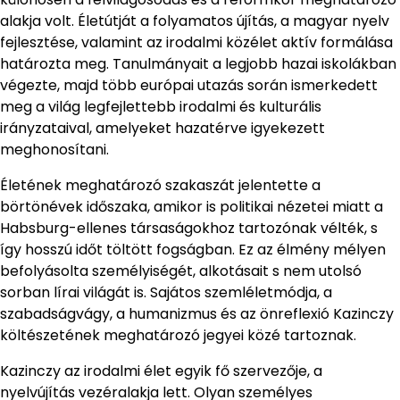
alakja volt. Életútját a folyamatos újítás, a magyar nyelv
fejlesztése, valamint az irodalmi közélet aktív formálása
határozta meg. Tanulmányait a legjobb hazai iskolákban
végezte, majd több európai utazás során ismerkedett
meg a világ legfejlettebb irodalmi és kulturális
irányzataival, amelyeket hazatérve igyekezett
meghonosítani.
Életének meghatározó szakaszát jelentette a
börtönévek időszaka, amikor is politikai nézetei miatt a
Habsburg-ellenes társaságokhoz tartozónak vélték, s
így hosszú időt töltött fogságban. Ez az élmény mélyen
befolyásolta személyiségét, alkotásait s nem utolsó
sorban lírai világát is. Sajátos szemléletmódja, a
szabadságvágy, a humanizmus és az önreflexió Kazinczy
költészetének meghatározó jegyei közé tartoznak.
Kazinczy az irodalmi élet egyik fő szervezője, a
nyelvújítás vezéralakja lett. Olyan személyes