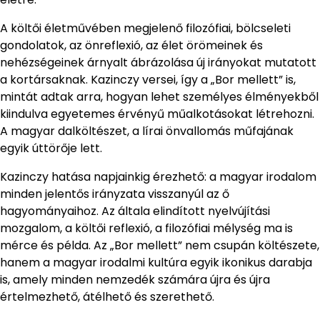
A költői életművében megjelenő filozófiai, bölcseleti
gondolatok, az önreflexió, az élet örömeinek és
nehézségeinek árnyalt ábrázolása új irányokat mutatott
a kortársaknak. Kazinczy versei, így a „Bor mellett” is,
mintát adtak arra, hogyan lehet személyes élményekből
kiindulva egyetemes érvényű műalkotásokat létrehozni.
A magyar dalköltészet, a lírai önvallomás műfajának
egyik úttörője lett.
Kazinczy hatása napjainkig érezhető: a magyar irodalom
minden jelentős irányzata visszanyúl az ő
hagyományaihoz. Az általa elindított nyelvújítási
mozgalom, a költői reflexió, a filozófiai mélység ma is
mérce és példa. Az „Bor mellett” nem csupán költészete,
hanem a magyar irodalmi kultúra egyik ikonikus darabja
is, amely minden nemzedék számára újra és újra
értelmezhető, átélhető és szerethető.