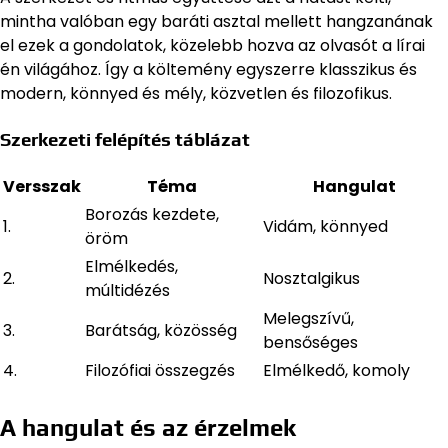
mintha valóban egy baráti asztal mellett hangzanának
el ezek a gondolatok, közelebb hozva az olvasót a lírai
én világához. Így a költemény egyszerre klasszikus és
modern, könnyed és mély, közvetlen és filozofikus.
Szerkezeti felépítés táblázat
Versszak
Téma
Hangulat
Borozás kezdete,
1.
Vidám, könnyed
öröm
Elmélkedés,
2.
Nosztalgikus
múltidézés
Melegszívű,
3.
Barátság, közösség
bensőséges
4.
Filozófiai összegzés
Elmélkedő, komoly
A hangulat és az érzelmek