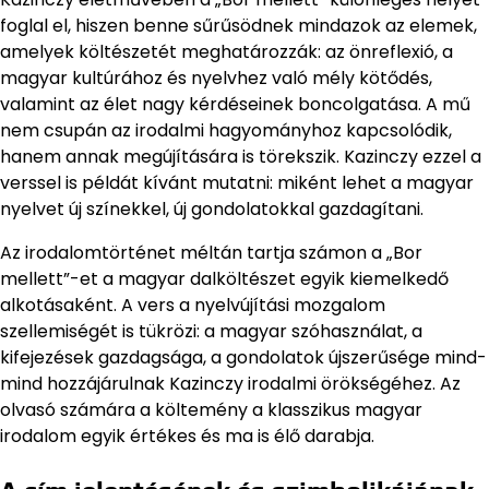
foglal el, hiszen benne sűrűsödnek mindazok az elemek,
amelyek költészetét meghatározzák: az önreflexió, a
magyar kultúrához és nyelvhez való mély kötődés,
valamint az élet nagy kérdéseinek boncolgatása. A mű
nem csupán az irodalmi hagyományhoz kapcsolódik,
hanem annak megújítására is törekszik. Kazinczy ezzel a
verssel is példát kívánt mutatni: miként lehet a magyar
nyelvet új színekkel, új gondolatokkal gazdagítani.
Az irodalomtörténet méltán tartja számon a „Bor
mellett”-et a magyar dalköltészet egyik kiemelkedő
alkotásaként. A vers a nyelvújítási mozgalom
szellemiségét is tükrözi: a magyar szóhasználat, a
kifejezések gazdagsága, a gondolatok újszerűsége mind-
mind hozzájárulnak Kazinczy irodalmi örökségéhez. Az
olvasó számára a költemény a klasszikus magyar
irodalom egyik értékes és ma is élő darabja.