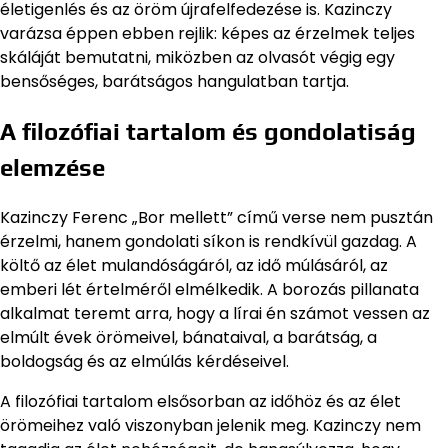
életigenlés és az öröm újrafelfedezése is. Kazinczy
varázsa éppen ebben rejlik: képes az érzelmek teljes
skáláját bemutatni, miközben az olvasót végig egy
bensőséges, barátságos hangulatban tartja.
A filozófiai tartalom és gondolatiság
elemzése
Kazinczy Ferenc „Bor mellett” című verse nem pusztán
érzelmi, hanem gondolati síkon is rendkívül gazdag. A
költő az élet mulandóságáról, az idő múlásáról, az
emberi lét értelméről elmélkedik. A borozás pillanata
alkalmat teremt arra, hogy a lírai én számot vessen az
elmúlt évek örömeivel, bánataival, a barátság, a
boldogság és az elmúlás kérdéseivel.
A filozófiai tartalom elsősorban az időhöz és az élet
örömeihez való viszonyban jelenik meg. Kazinczy nem