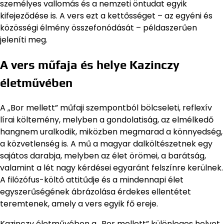
személyes vallomás és a nemzeti öntudat egyik
kifejeződése is. A vers ezt a kettősséget – az egyéni és
közösségi élmény összefonódását – példaszerűen
jeleníti meg.
A vers műfaja és helye Kazinczy
életművében
A „Bor mellett” műfaji szempontból bölcseleti, reflexív
lírai költemény, melyben a gondolatiság, az elmélkedő
hangnem uralkodik, miközben megmarad a könnyedség,
a közvetlenség is. A mű a magyar dalköltészetnek egy
sajátos darabja, melyben az élet örömei, a barátság,
valamint a lét nagy kérdései egyaránt felszínre kerülnek.
A filózófus-költő attitűdje és a mindennapi élet
egyszerűségének ábrázolása érdekes ellentétet
teremtenek, amely a vers egyik fő ereje.
Kazinczy életművében a „Bor mellett” különleges helyet