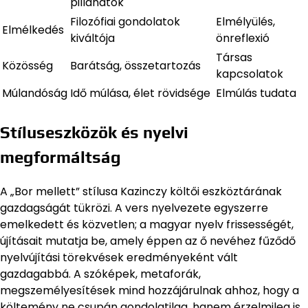
pillanatok
Filozófiai gondolatok
Elmélyülés,
Elmélkedés
kiváltója
önreflexió
Társas
Közösség
Barátság, összetartozás
kapcsolatok
Múlandóság
Idő múlása, élet rövidsége
Elmúlás tudata
Stíluseszközök és nyelvi
megformáltság
A „Bor mellett” stílusa Kazinczy költői eszköztárának
gazdagságát tükrözi. A vers nyelvezete egyszerre
emelkedett és közvetlen; a magyar nyelv frissességét,
újításait mutatja be, amely éppen az ő nevéhez fűződő
nyelvújítási törekvések eredményeként vált
gazdagabbá. A szóképek, metaforák,
megszemélyesítések mind hozzájárulnak ahhoz, hogy a
költemény ne csupán gondolatilag, hanem érzelmileg is