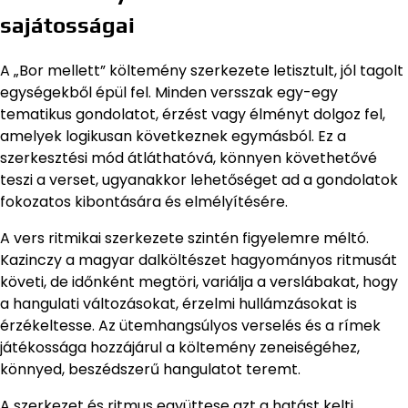
sajátosságai
A „Bor mellett” költemény szerkezete letisztult, jól tagolt
egységekből épül fel. Minden versszak egy-egy
tematikus gondolatot, érzést vagy élményt dolgoz fel,
amelyek logikusan következnek egymásból. Ez a
szerkesztési mód átláthatóvá, könnyen követhetővé
teszi a verset, ugyanakkor lehetőséget ad a gondolatok
fokozatos kibontására és elmélyítésére.
A vers ritmikai szerkezete szintén figyelemre méltó.
Kazinczy a magyar dalköltészet hagyományos ritmusát
követi, de időnként megtöri, variálja a verslábakat, hogy
a hangulati változásokat, érzelmi hullámzásokat is
érzékeltesse. Az ütemhangsúlyos verselés és a rímek
játékossága hozzájárul a költemény zeneiségéhez,
könnyed, beszédszerű hangulatot teremt.
A szerkezet és ritmus együttese azt a hatást kelti,