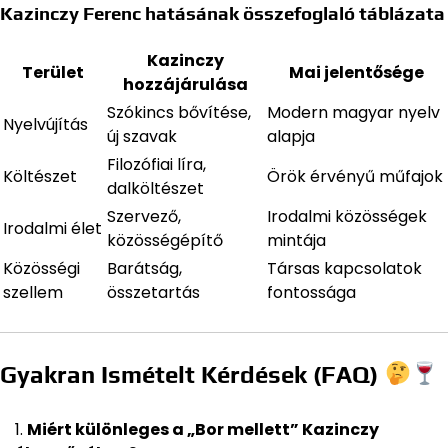
Kazinczy Ferenc hatásának összefoglaló táblázata
Kazinczy
Terület
Mai jelentősége
hozzájárulása
Szókincs bővítése,
Modern magyar nyelv
Nyelvújítás
új szavak
alapja
Filozófiai líra,
Költészet
Örök érvényű műfajok
dalköltészet
Szervező,
Irodalmi közösségek
Irodalmi élet
közösségépítő
mintája
Közösségi
Barátság,
Társas kapcsolatok
szellem
összetartás
fontossága
Gyakran Ismételt Kérdések (FAQ)
Miért különleges a „Bor mellett” Kazinczy