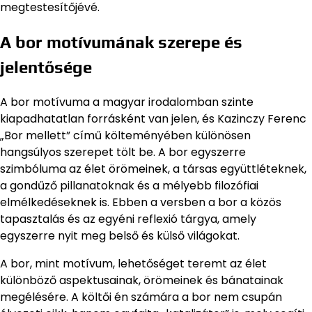
megtestesítőjévé.
A bor motívumának szerepe és
jelentősége
A bor motívuma a magyar irodalomban szinte
kiapadhatatlan forrásként van jelen, és Kazinczy Ferenc
„Bor mellett” című költeményében különösen
hangsúlyos szerepet tölt be. A bor egyszerre
szimbóluma az élet örömeinek, a társas együttléteknek,
a gondűző pillanatoknak és a mélyebb filozófiai
elmélkedéseknek is. Ebben a versben a bor a közös
tapasztalás és az egyéni reflexió tárgya, amely
egyszerre nyit meg belső és külső világokat.
A bor, mint motívum, lehetőséget teremt az élet
különböző aspektusainak, örömeinek és bánatainak
megélésére. A költői én számára a bor nem csupán