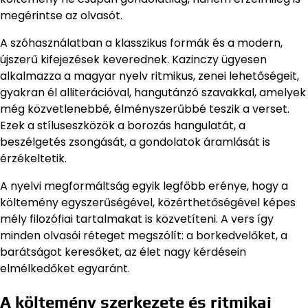
megérintse az olvasót.
A szóhasználatban a klasszikus formák és a modern,
újszerű kifejezések keverednek. Kazinczy ügyesen
alkalmazza a magyar nyelv ritmikus, zenei lehetőségeit,
gyakran él alliterációval, hangutánzó szavakkal, amelyek
még közvetlenebbé, élményszerűbbé teszik a verset.
Ezek a stíluseszközök a borozás hangulatát, a
beszélgetés zsongását, a gondolatok áramlását is
érzékeltetik.
A nyelvi megformáltság egyik legfőbb erénye, hogy a
költemény egyszerűségével, közérthetőségével képes
mély filozófiai tartalmakat is közvetíteni. A vers így
minden olvasói réteget megszólít: a borkedvelőket, a
barátságot keresőket, az élet nagy kérdésein
elmélkedőket egyaránt.
A költemény szerkezete és ritmikai