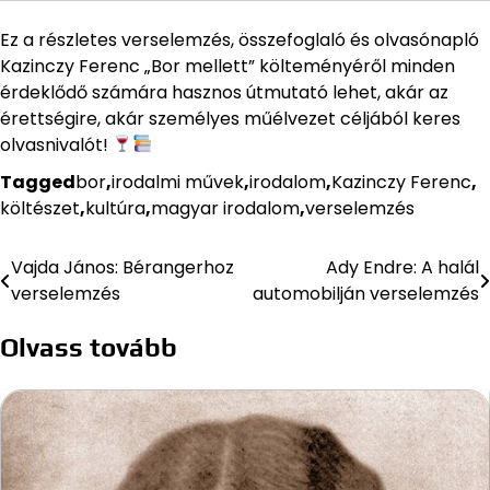
Ez a részletes verselemzés, összefoglaló és olvasónapló
Kazinczy Ferenc „Bor mellett” költeményéről minden
érdeklődő számára hasznos útmutató lehet, akár az
érettségire, akár személyes műélvezet céljából keres
olvasnivalót!
Tagged
bor
,
irodalmi művek
,
irodalom
,
Kazinczy Ferenc
,
költészet
,
kultúra
,
magyar irodalom
,
verselemzés
Vajda János: Bérangerhoz
Ady Endre: A halál
Bejegyzés
verselemzés
automobilján verselemzés
navigáció
Olvass tovább