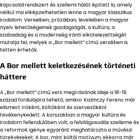
kapcsolatrendszert és szellemi hálót épített ki, amely
nélkül ma elképzelhetetlen lenne a magyar klasszikus
irodalom. Verseiben, prózáiban, leveleiben a magyar
nyelv lehetőségeinek gazdagságát, a kultúra, a
szabadság és a modernség iránti elkötelezettségét
mutatja fel, melyek a „Bor mellett” című versében is
tetten érhetők.
A Bor mellett keletkezésének történeti
háttere
A „Bor mellett” című vers megírásának ideje a 18-19.
század fordulójára tehető, amikor Kazinczy Ferenc már
elismert íróként, költőként és szervezőként
tevékenykedett. A korszakban a magyar kultúra és
irodalom fellendülőben volt, a felvilágosodás szelleme és
a reformok igénye egyaránt meghatározta a művészi
törekvéseket. A bor, mint költői motívum, ekkorra már