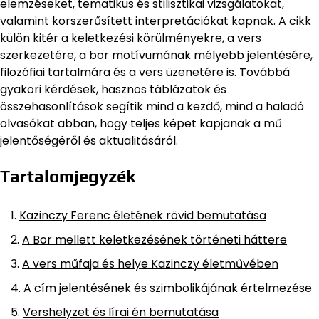
elemzéseket, tematikus és stilisztikai vizsgálatokat,
valamint korszerűsített interpretációkat kapnak. A cikk
külön kitér a keletkezési körülményekre, a vers
szerkezetére, a bor motívumának mélyebb jelentésére,
filozófiai tartalmára és a vers üzenetére is. Továbbá
gyakori kérdések, hasznos táblázatok és
összehasonlítások segítik mind a kezdő, mind a haladó
olvasókat abban, hogy teljes képet kapjanak a mű
jelentőségéről és aktualitásáról.
Tartalomjegyzék
Kazinczy Ferenc életének rövid bemutatása
A Bor mellett keletkezésének történeti háttere
A vers műfaja és helye Kazinczy életművében
A cím jelentésének és szimbolikájának értelmezése
Vershelyzet és lírai én bemutatása