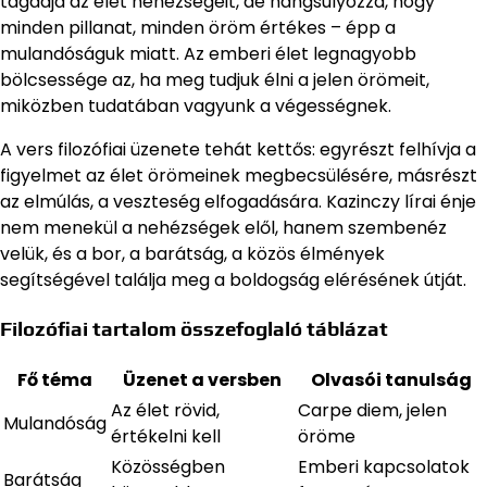
tagadja az élet nehézségeit, de hangsúlyozza, hogy
minden pillanat, minden öröm értékes – épp a
mulandóságuk miatt. Az emberi élet legnagyobb
bölcsessége az, ha meg tudjuk élni a jelen örömeit,
miközben tudatában vagyunk a végességnek.
A vers filozófiai üzenete tehát kettős: egyrészt felhívja a
figyelmet az élet örömeinek megbecsülésére, másrészt
az elmúlás, a veszteség elfogadására. Kazinczy lírai énje
nem menekül a nehézségek elől, hanem szembenéz
velük, és a bor, a barátság, a közös élmények
segítségével találja meg a boldogság elérésének útját.
Filozófiai tartalom összefoglaló táblázat
Fő téma
Üzenet a versben
Olvasói tanulság
Az élet rövid,
Carpe diem, jelen
Mulandóság
értékelni kell
öröme
Közösségben
Emberi kapcsolatok
Barátság