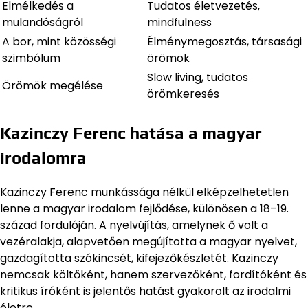
Elmélkedés a
Tudatos életvezetés,
mulandóságról
mindfulness
A bor, mint közösségi
Élménymegosztás, társasági
szimbólum
örömök
Slow living, tudatos
Örömök megélése
örömkeresés
Kazinczy Ferenc hatása a magyar
irodalomra
Kazinczy Ferenc munkássága nélkül elképzelhetetlen
lenne a magyar irodalom fejlődése, különösen a 18–19.
század fordulóján. A nyelvújítás, amelynek ő volt a
vezéralakja, alapvetően megújította a magyar nyelvet,
gazdagította szókincsét, kifejezőkészletét. Kazinczy
nemcsak költőként, hanem szervezőként, fordítóként és
kritikus íróként is jelentős hatást gyakorolt az irodalmi
életre.