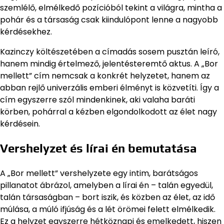
szemlélő, elmélkedő pozícióból tekint a világra, mintha a
pohár és a társaság csak kiindulópont lenne a nagyobb
kérdésekhez.
Kazinczy költészetében a címadás sosem pusztán leíró,
hanem mindig értelmező, jelentésteremtő aktus. A „Bor
mellett” cím nemcsak a konkrét helyzetet, hanem az
abban rejlő univerzális emberi élményt is közvetíti. Így a
cím egyszerre szól mindenkinek, aki valaha baráti
körben, pohárral a kézben elgondolkodott az élet nagy
kérdésein.
Vershelyzet és lírai én bemutatása
A „Bor mellett” vershelyzete egy intim, barátságos
pillanatot ábrázol, amelyben a lírai én – talán egyedül,
talán társaságban – bort iszik, és közben az élet, az idő
múlása, a múló ifjúság és a lét örömei felett elmélkedik.
Ez a helyzet egyszerre hétköznapi és emelkedett, hiszen