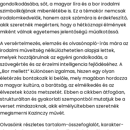
gondolkodásába, sőt, a magyar líra és a bor irodalmi
szimbolikájának mibenlétébe is. Ez a témakör nemcsak
irodalomkedvelők, hanem azok számára is érdekfeszítő,
akik szeretnék megérteni, hogy a hétköznapi élmények
miként válnak egyetemes jelentőségű műalkotássá.
A versértelmezés, elemzés és olvasónapló-írás mára az
irodalmi műveltség nélkülözhetetlen alapjai lettek,
melyek hozzájárulnak az egyéni gondolkodás, a
szövegértés és az érzelmi intelligencia fejlődéséhez. A
„Bor mellett” különösen izgalmas, hiszen egy olyan
életérzés bontakozik ki belőle, mely magában hordozza
a magyar kultúra, a barátság, az elmélkedés és az
élvezetek közös metszetét. Ebben a cikkben átfogóan,
strukturáltan és gyakorlati szempontból mutatjuk be a
verset mindazoknak, akik elmélyültebben szeretnék
megismerni Kazinczy művét.
Olvasóink részletes tartalom-összefoglalót, karakter-