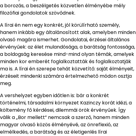
a borozás, a beszélgetés közvetlen élményébe mély
filozófiai gondolatok szövődnek.
A lírai én nem egy konkrét, jól körülírható személy,
hanem inkább egy általánosított alak, amelyben minden
olvasó magára ismerhet. Gondolatai, érzései általános
érvényűek: az élet mulandósága, a barátság fontossága,
a boldogság keresése mind-mind olyan témák, amelyek
minden kor emberét foglalkoztatták és foglalkoztatják
ma is. A lírai én szerepe tehát közvetítő: saját élményeit,
érzéseit mindenki számára értelmezhető módon osztja
meg.
A vershelyzet egyben időtlen is: bár a konkrét
történelmi, társadalmi környezet Kazinczy korát idézi, a
költemény fő kérdései, dilemmái örök érvényűek. Így
válik a „Bor mellett” nemcsak a szerző, hanem minden
magyar olvasó közös élményévé, az önreflexió, az
elmélkedés, a barátság és az életigenlés lírai