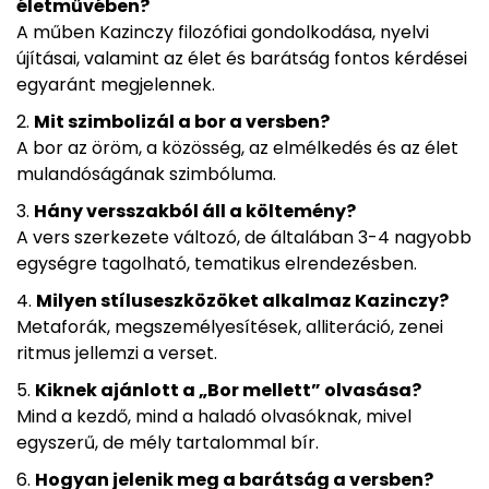
életművében?
A műben Kazinczy filozófiai gondolkodása, nyelvi
újításai, valamint az élet és barátság fontos kérdései
egyaránt megjelennek.
Mit szimbolizál a bor a versben?
A bor az öröm, a közösség, az elmélkedés és az élet
mulandóságának szimbóluma.
Hány versszakból áll a költemény?
A vers szerkezete változó, de általában 3-4 nagyobb
egységre tagolható, tematikus elrendezésben.
Milyen stíluseszközöket alkalmaz Kazinczy?
Metaforák, megszemélyesítések, alliteráció, zenei
ritmus jellemzi a verset.
Kiknek ajánlott a „Bor mellett” olvasása?
Mind a kezdő, mind a haladó olvasóknak, mivel
egyszerű, de mély tartalommal bír.
Hogyan jelenik meg a barátság a versben?