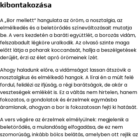
kibontakozása
A „Bor mellett” hangulata az öröm, a nosztalgia, az
elmélkedés és a beletörődés színeváltozásait mutatja
be. A vers kezdetén a baráti együttlét, a borozás vidám,
felszabadult légköre uralkodik. Az olvasó szinte maga
előtt látja a poharak koccanását, hallja a beszélgetések
derűjét, érzi az élet apró örömeinek ízét.
Ahogy haladunk előre, a vidámságot lassan átszövik a
nosztalgikus és elmélkedő hangok. A lírai én a múlt felé
fordul, felidézi az ifjúság, a régi barátságok, de akár a
veszteségek emlékét is. Ez a váltás nem hirtelen, hanem
fokozatos, a gondolatok és érzelmek egymásba
áramlanak, ahogyan a bor is fokozatosan fejti ki hatását.
A vers végére az érzelmek elmélyülnek: megjelenik a
beletörődés, a mulandóság elfogadása, de ez nem
szomorúság, inkább bölcs belátás, amelyben ott rejlik az