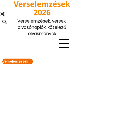
Verselemzések
Skip
to
2026
content
Verselemzések, versek,
olvasónaplók, kötelező
olvasmányok
Verselemzések