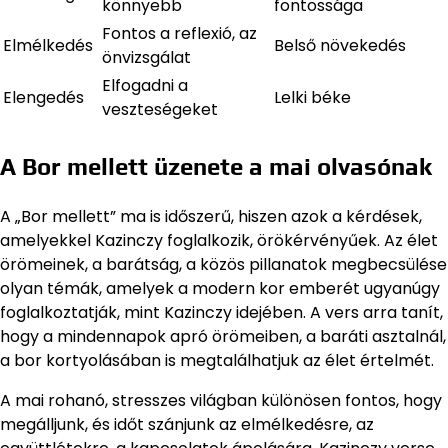
könnyebb
fontossága
Fontos a reflexió, az
Elmélkedés
Belső növekedés
önvizsgálat
Elfogadni a
Elengedés
Lelki béke
veszteségeket
A Bor mellett üzenete a mai olvasónak
A „Bor mellett” ma is időszerű, hiszen azok a kérdések,
amelyekkel Kazinczy foglalkozik, örökérvényűek. Az élet
örömeinek, a barátság, a közös pillanatok megbecsülése
olyan témák, amelyek a modern kor emberét ugyanúgy
foglalkoztatják, mint Kazinczy idejében. A vers arra tanít,
hogy a mindennapok apró örömeiben, a baráti asztalnál,
a bor kortyolásában is megtalálhatjuk az élet értelmét.
A mai rohanó, stresszes világban különösen fontos, hogy
megálljunk, és időt szánjunk az elmélkedésre, az