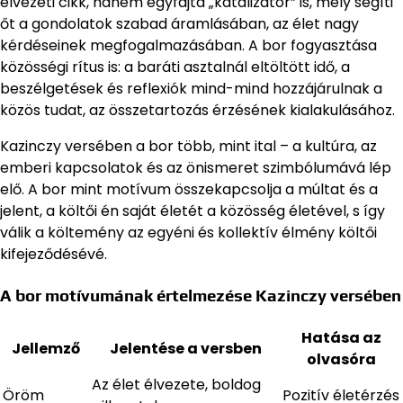
élvezeti cikk, hanem egyfajta „katalizátor” is, mely segíti
őt a gondolatok szabad áramlásában, az élet nagy
kérdéseinek megfogalmazásában. A bor fogyasztása
közösségi rítus is: a baráti asztalnál eltöltött idő, a
beszélgetések és reflexiók mind-mind hozzájárulnak a
közös tudat, az összetartozás érzésének kialakulásához.
Kazinczy versében a bor több, mint ital – a kultúra, az
emberi kapcsolatok és az önismeret szimbólumává lép
elő. A bor mint motívum összekapcsolja a múltat és a
jelent, a költői én saját életét a közösség életével, s így
válik a költemény az egyéni és kollektív élmény költői
kifejeződésévé.
A bor motívumának értelmezése Kazinczy versében
Hatása az
Jellemző
Jelentése a versben
olvasóra
Az élet élvezete, boldog
Öröm
Pozitív életérzés