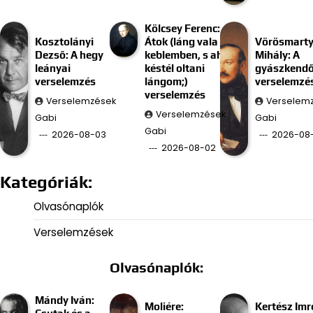
Kölcsey Ferenc:
Kosztolányi
Átok (láng vala
Vörösmart
Dezső: A hegy
keblemben, s ah
Mihály: A
leányai
késtél oltani
gyászkend
verselemzés
lángom;)
verselemzé
verselemzés
Verselemzések
Verselem
Verselemzések
Gabi
Gabi
Gabi
2026-08-03
2026-08-
2026-08-02
Kategóriák:
Olvasónaplók
Verselemzések
Olvasónaplók:
Mándy Iván:
Moliére:
Kertész Imr