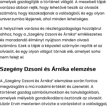
amelyek gazdagítják a történet világát. A mesebeli tájak
varázsa abban rejlik, hogy lehetővé teszik az olvasók
számára, hogy kiszakadjanak a valóságból, és egy olyan
univerzumba lépjenek, ahol minden lehetséges.
A helyszínek varázsa és részletgazdagsága hozzájárul
ahhoz, hogy a „Szegény Dzsoni és Árnika” emlékezetes
és maradandó élményt nyújtson minden olvasó
számára. Ezek a tájak a képzelet szárnyán repítik el az
olvasót, és egy olyan világot tárnak elé, amelyet soha
nem felejt el.
Szegény Dzsoni és Árnika elemzése
A „Szegény Dzsoni és Árnika” elemzése során fontos
megvizsgálni a mű irodalmi értékét és üzenetét. A
történet gazdag szimbólumokban és tanulságokban,
amelyek mélyebb gondolkodásra ösztönzik az olvasót.
Lázár Ervin mesterien ötvözte a varázslatot a valósággal,