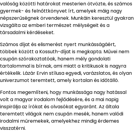
valóság közötti határokat mesterien ötvözte, és számos
gyermek- és felnőttkönyvet írt, amelyek máig nagy
népszerűségnek örvendenek. Munkáin keresztül gyakran
vizsgálta az emberi természet mélységeit és a
társadalmi kérdéseket.
Számos díjat és elismerést nyert munkásságáért,
többek között a Kossuth-díjat is megkapta. Művei nem
csupán szórakoztatóak, hanem mély gondolati
tartalommal is bírnak, ami miatt a kritikusok is nagyra
értékelik. Lázár Ervin stílusa egyedi, varázslatos, és olyan
univerzumot teremtett, amely kortalan és időtálló.
Fontos megemlíteni, hogy munkássága nagy hatással
volt a magyar irodalom fejlődésére, és a mai napig
inspirálja az írókat és olvasókat egyaránt. Az általa
teremtett világok nem csupán mesék, hanem valódi
irodalmi műremekek, amelyekhez mindig érdemes
visszatérni.