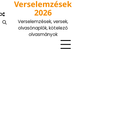
Verselemzések
Skip
to
2026
content
Verselemzések, versek,
olvasónaplók, kötelező
olvasmányok