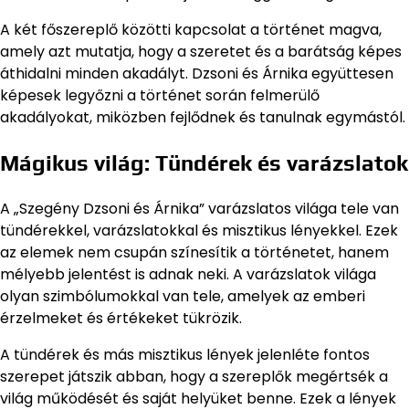
A két főszereplő közötti kapcsolat a történet magva,
amely azt mutatja, hogy a szeretet és a barátság képes
áthidalni minden akadályt. Dzsoni és Árnika együttesen
képesek legyőzni a történet során felmerülő
akadályokat, miközben fejlődnek és tanulnak egymástól.
Mágikus világ: Tündérek és varázslatok
A „Szegény Dzsoni és Árnika” varázslatos világa tele van
tündérekkel, varázslatokkal és misztikus lényekkel. Ezek
az elemek nem csupán színesítik a történetet, hanem
mélyebb jelentést is adnak neki. A varázslatok világa
olyan szimbólumokkal van tele, amelyek az emberi
érzelmeket és értékeket tükrözik.
A tündérek és más misztikus lények jelenléte fontos
szerepet játszik abban, hogy a szereplők megértsék a
világ működését és saját helyüket benne. Ezek a lények