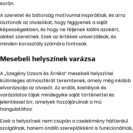
során.
A szeretet és bátorság motívumai inspirálóak, és arra
ösztönzik az olvasókat, hogy higgyenek a saját
képességeikben, és hogy ne féljenek kiállni azokért,
akiket szeretnek. Ezek az értékek univerzálisak, és
minden korosztály számára fontosak.
Mesebeli helyszínek varázsa
A „Szegény Dzsoni és Árnika” mesebeli helyszínei
különleges atmoszférát teremtenek, amely még inkább
elvarázsolja az olvasót. Az erdők, kastélyok és
varázslatos tájak mindegyike saját történettel és
jelentéssel bír, amelyek hozzájárulnak a mű
hangulatához.
Ezek a helyszínek nem csupán a cselekmény hátteréül
szolgálnak, hanem önálló szereplőkként is funkcionálnak,