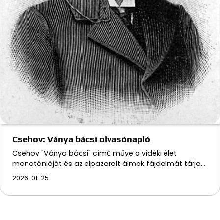
Csehov: Ványa bácsi olvasónapló
Csehov "Ványa bácsi" című műve a vidéki élet
monotóniáját és az elpazarolt álmok fájdalmát tárja…
2026-01-25