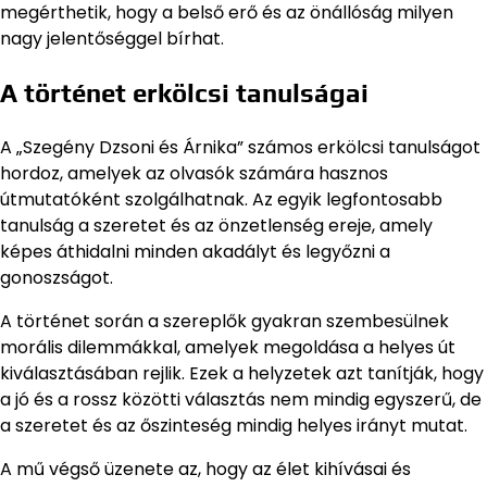
megérthetik, hogy a belső erő és az önállóság milyen
nagy jelentőséggel bírhat.
A történet erkölcsi tanulságai
A „Szegény Dzsoni és Árnika” számos erkölcsi tanulságot
hordoz, amelyek az olvasók számára hasznos
útmutatóként szolgálhatnak. Az egyik legfontosabb
tanulság a szeretet és az önzetlenség ereje, amely
képes áthidalni minden akadályt és legyőzni a
gonoszságot.
A történet során a szereplők gyakran szembesülnek
morális dilemmákkal, amelyek megoldása a helyes út
kiválasztásában rejlik. Ezek a helyzetek azt tanítják, hogy
a jó és a rossz közötti választás nem mindig egyszerű, de
a szeretet és az őszinteség mindig helyes irányt mutat.
A mű végső üzenete az, hogy az élet kihívásai és