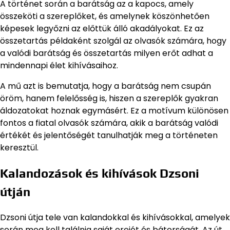
A történet során a barátság az a kapocs, amely
összeköti a szereplőket, és amelynek köszönhetően
képesek legyőzni az előttük álló akadályokat. Ez az
összetartás példaként szolgál az olvasók számára, hogy
a valódi barátság és összetartás milyen erőt adhat a
mindennapi élet kihívásaihoz.
A mű azt is bemutatja, hogy a barátság nem csupán
öröm, hanem felelősség is, hiszen a szereplők gyakran
áldozatokat hoznak egymásért. Ez a motívum különösen
fontos a fiatal olvasók számára, akik a barátság valódi
értékét és jelentőségét tanulhatják meg a történeten
keresztül.
Kalandozások és kihívások Dzsoni
útján
Dzsoni útja tele van kalandokkal és kihívásokkal, amelyek
során meg kell találnia saját erejét és bátorságát. Az út