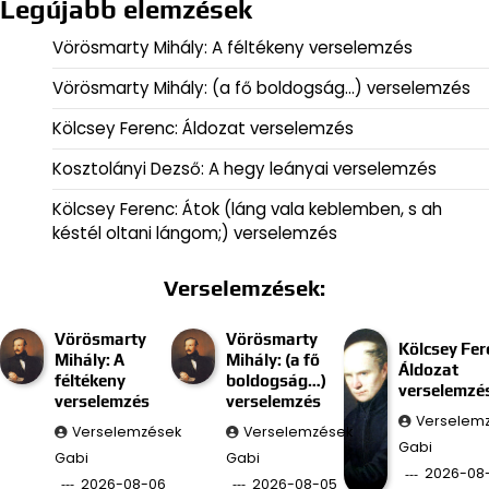
Legújabb elemzések
Vörösmarty Mihály: A féltékeny verselemzés
Vörösmarty Mihály: (a fő boldogság…) verselemzés
Kölcsey Ferenc: Áldozat verselemzés
Kosztolányi Dezső: A hegy leányai verselemzés
Kölcsey Ferenc: Átok (láng vala keblemben, s ah
késtél oltani lángom;) verselemzés
Verselemzések:
Vörösmarty
Vörösmarty
Kölcsey Fer
Mihály: A
Mihály: (a fő
Áldozat
féltékeny
boldogság…)
verselemzé
verselemzés
verselemzés
Verselem
Verselemzések
Verselemzések
Gabi
Gabi
Gabi
2026-08
2026-08-06
2026-08-05