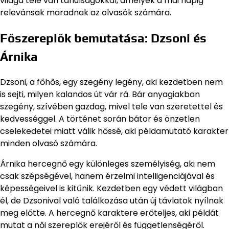
világa tele van tanulságokkal, amelyek a mai napig
relevánsak maradnak az olvasók számára.
Főszereplők bemutatása: Dzsoni és
Árnika
Dzsoni, a főhős, egy szegény legény, aki kezdetben nem
is sejti, milyen kalandos út vár rá. Bár anyagiakban
szegény, szívében gazdag, mivel tele van szeretettel és
kedvességgel. A történet során bátor és önzetlen
cselekedetei miatt válik hőssé, aki példamutató karakter
minden olvasó számára.
Árnika hercegnő egy különleges személyiség, aki nem
csak szépségével, hanem érzelmi intelligenciájával és
képességeivel is kitűnik. Kezdetben egy védett világban
él, de Dzsonival való találkozása után új távlatok nyílnak
meg előtte. A hercegnő karaktere erőteljes, aki példát
mutat a női szereplők erejéről és függetlenségéről.