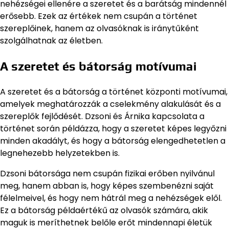
nehézségei ellenére a szeretet és a barátság mindennél
erősebb. Ezek az értékek nem csupán a történet
szereplőinek, hanem az olvasóknak is iránytűként
szolgálhatnak az életben.
A szeretet és bátorság motívumai
A szeretet és a bátorság a történet központi motívumai,
amelyek meghatározzák a cselekmény alakulását és a
szereplők fejlődését. Dzsoni és Árnika kapcsolata a
történet során példázza, hogy a szeretet képes legyőzni
minden akadályt, és hogy a bátorság elengedhetetlen a
legnehezebb helyzetekben is.
Dzsoni bátorsága nem csupán fizikai erőben nyilvánul
meg, hanem abban is, hogy képes szembenézni saját
félelmeivel, és hogy nem hátrál meg a nehézségek elől.
Ez a bátorság példaértékű az olvasók számára, akik
maguk is meríthetnek belőle erőt mindennapi életük