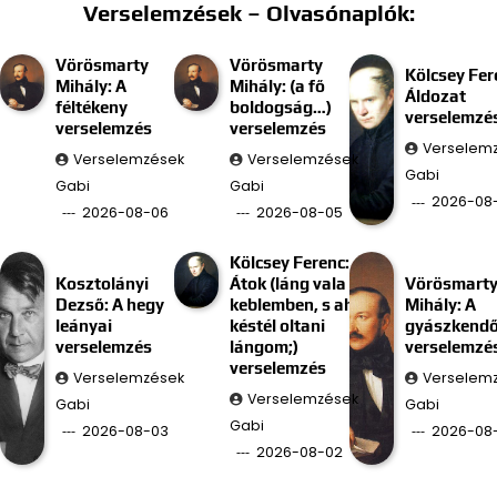
Verselemzések – Olvasónaplók:
Vörösmarty
Vörösmarty
Kölcsey Fer
Mihály: A
Mihály: (a fő
Áldozat
féltékeny
boldogság…)
verselemzé
verselemzés
verselemzés
Verselem
Verselemzések
Verselemzések
Gabi
Gabi
Gabi
2026-08
2026-08-06
2026-08-05
Kölcsey Ferenc:
Kosztolányi
Átok (láng vala
Vörösmart
Dezső: A hegy
keblemben, s ah
Mihály: A
leányai
késtél oltani
gyászkend
verselemzés
lángom;)
verselemzé
verselemzés
Verselemzések
Verselem
Verselemzések
Gabi
Gabi
Gabi
2026-08-03
2026-08-
2026-08-02