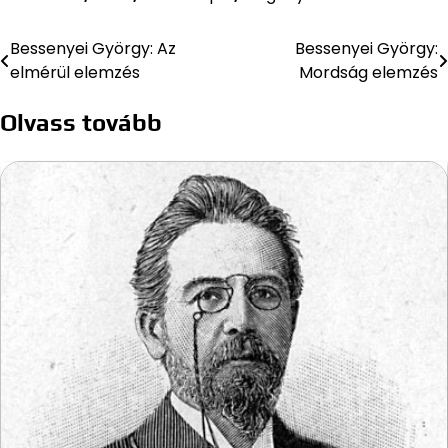
Bessenyei György: Az
Bessenyei György:
Bejegyzés
elmérül elemzés
Mordság elemzés
navigáció
Olvass tovább