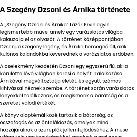
A Szegény Dzsoni és Árnika története
A „Szegény Dzsoni és Árnika” Lázár Ervin egyik
legismertebb műve, amely egy varázslatos világba
kalauzolja el az olvasót. A történet középpontjában
Dzsoni, a szegény legény, és Árnika hercegnő áll, akik
különös kalandokba keverednek a varázslatos erdőben.
A cselekmény kezdetén Dzsoni egy egyszerű fiú, aki a
körülötte lévő világban keresi a helyét. Találkozása
Árnikával megváltoztatja életét, és együtt számos
kihívással néznek szembe. A történet során varázslatos
lényekkel találkoznak, és megismerik a barátság és a
szeretet valódi értékét.
A könyv alaptémái közé tartozik a bátorság, az
összefogás és az önfeláldozás, amelyek mind
hozzájárulnak a szereplők jellemfejlődéséhez. A mese