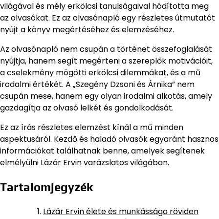
világával és mély erkölcsi tanulságaival hódította meg
az olvasókat. Ez az olvasónapló egy részletes útmutatót
nyújt a könyv megértéséhez és elemzéséhez.
Az olvasónapló nem csupán a történet összefoglalását
nyújtja, hanem segít megérteni a szereplők motivációit,
a cselekmény mögötti erkölcsi dilemmákat, és a mű
irodalmi értékét. A „Szegény Dzsoni és Árnika” nem
csupán mese, hanem egy olyan irodalmi alkotás, amely
gazdagítja az olvasó lelkét és gondolkodását.
Ez az írás részletes elemzést kínál a mű minden
aspektusáról. Kezdő és haladó olvasók egyaránt hasznos
információkat találhatnak benne, amelyek segítenek
elmélyülni Lázár Ervin varázslatos világában.
Tartalomjegyzék
Lázár Ervin élete és munkássága röviden