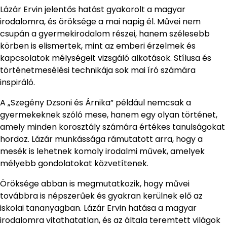
Lázár Ervin jelentős hatást gyakorolt a magyar
irodalomra, és öröksége a mai napig él. Művei nem
csupán a gyermekirodalom részei, hanem szélesebb
körben is elismertek, mint az emberi érzelmek és
kapcsolatok mélységeit vizsgáló alkotások. Stílusa és
történetmesélési technikája sok mai író számára
inspiráló.
A „Szegény Dzsoni és Árnika” például nemcsak a
gyermekeknek szóló mese, hanem egy olyan történet,
amely minden korosztály számára értékes tanulságokat
hordoz. Lázár munkássága rámutatott arra, hogy a
mesék is lehetnek komoly irodalmi művek, amelyek
mélyebb gondolatokat közvetítenek.
Öröksége abban is megmutatkozik, hogy művei
továbbra is népszerűek és gyakran kerülnek elő az
iskolai tananyagban. Lázár Ervin hatása a magyar
irodalomra vitathatatlan, és az általa teremtett világok