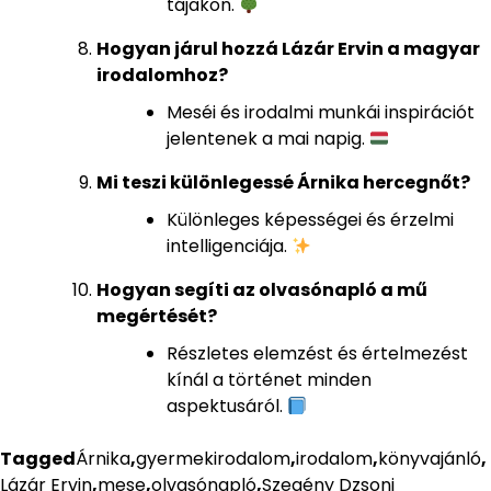
tájakon.
Hogyan járul hozzá Lázár Ervin a magyar
irodalomhoz?
Meséi és irodalmi munkái inspirációt
jelentenek a mai napig.
Mi teszi különlegessé Árnika hercegnőt?
Különleges képességei és érzelmi
intelligenciája.
Hogyan segíti az olvasónapló a mű
megértését?
Részletes elemzést és értelmezést
kínál a történet minden
aspektusáról.
Tagged
Árnika
,
gyermekirodalom
,
irodalom
,
könyvajánló
,
Lázár Ervin
,
mese
,
olvasónapló
,
Szegény Dzsoni