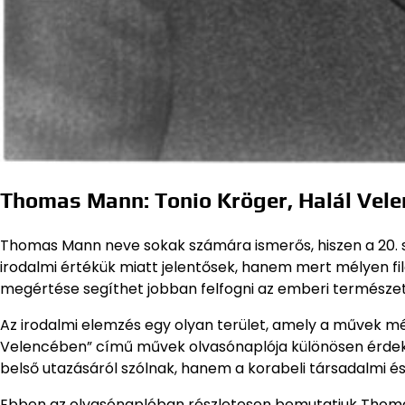
Thomas Mann: Tonio Kröger, Halál Vel
Thomas Mann neve sokak számára ismerős, hiszen a 20. s
irodalmi értékük miatt jelentősek, hanem mert mélyen fi
megértése segíthet jobban felfogni az emberi természet 
Az irodalmi elemzés egy olyan terület, amely a művek mé
Velencében” című művek olvasónaplója különösen érdek
belső utazásáról szólnak, hanem a korabeli társadalmi és
Ebben az olvasónaplóban részletesen bemutatjuk Thomas