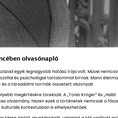
encében olvasónapló
zázad egyik legnagyobb hatású írója volt. Művei nemcsa
lozófiai és pszichológiai tartalommal bírnak. Mann életm
és a társadalmi normák összetett viszonyait.
lyebb megértésére törekszik. A „Tonio Kröger” és „Halál
es olvasmány, hiszen ezek a történetek nemcsak a fősz
 kulturális kontextusban is elhelyezhetőek.
 Mann életét, munkásságát, valamint a két említett mű