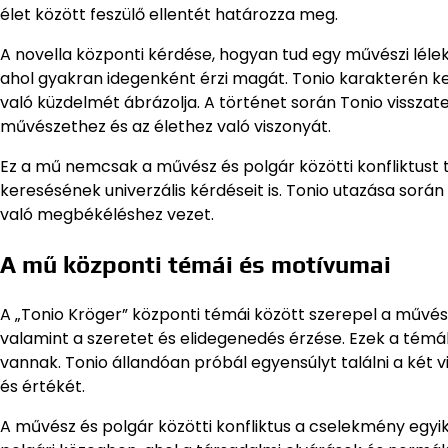
élet között feszülő ellentét határozza meg.
A novella központi kérdése, hogyan tud egy művészi léle
ahol gyakran idegenként érzi magát. Tonio karakterén 
való küzdelmét ábrázolja. A történet során Tonio vissz
művészethez és az élethez való viszonyát.
Ez a mű nemcsak a művész és polgár közötti konfliktust 
keresésének univerzális kérdéseit is. Tonio utazása során
való megbékéléshez vezet.
A mű központi témái és motívumai
A „Tonio Kröger” központi témái között szerepel a művésze
valamint a szeretet és elidegenedés érzése. Ezek a témá
vannak. Tonio állandóan próbál egyensúlyt találni a két 
és értékét.
A művész és polgár közötti konfliktus a cselekmény egyi