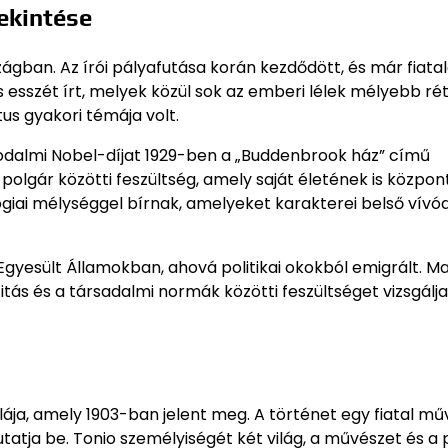
ekintése
ban. Az írói pályafutása korán kezdődött, és már fiata
 esszét írt, melyek közül sok az emberi lélek mélyebb ré
tus gyakori témája volt.
odalmi Nobel-díjat 1929-ben a „Buddenbrook ház” című
lgár közötti feszültség, amely saját életének is központ
lógiai mélységgel bírnak, amelyeket karakterei belső vívó
 Egyesült Államokban, ahová politikai okokból emigrált. M
tás és a társadalmi normák közötti feszültséget vizsgálja
ja, amely 1903-ban jelent meg. A történet egy fiatal mű
utatja be. Tonio személyiségét két világ, a művészet és a 