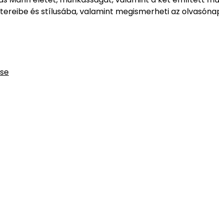
tereibe és stílusába, valamint megismerheti az olvasóna
ése