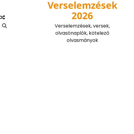
Verselemzések
Skip
to
2026
content
Verselemzések, versek,
olvasónaplók, kötelező
olvasmányok