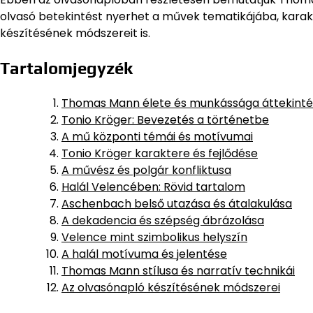
olvasó betekintést nyerhet a művek tematikájába, karak
készítésének módszereit is.
Tartalomjegyzék
Thomas Mann élete és munkássága áttekint
Tonio Kröger: Bevezetés a történetbe
A mű központi témái és motívumai
Tonio Kröger karaktere és fejlődése
A művész és polgár konfliktusa
Halál Velencében: Rövid tartalom
Aschenbach belső utazása és átalakulása
A dekadencia és szépség ábrázolása
Velence mint szimbolikus helyszín
A halál motívuma és jelentése
Thomas Mann stílusa és narratív technikái
Az olvasónapló készítésének módszerei