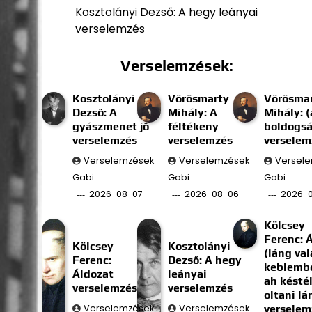
Kosztolányi Dezső: A hegy leányai
verselemzés
Verselemzések:
Kosztolányi
Vörösmarty
Vörösma
Dezső: A
Mihály: A
Mihály: (
gyászmenet jő
féltékeny
boldogs
verselemzés
verselemzés
verselem
Verselemzések
Verselemzések
Versel
Gabi
Gabi
Gabi
2026-08-07
2026-08-06
2026-
Kölcsey
Ferenc: 
Kölcsey
Kosztolányi
(láng val
Ferenc:
Dezső: A hegy
keblembe
Áldozat
leányai
ah késté
verselemzés
verselemzés
oltani l
Verselemzések
Verselemzések
verselem