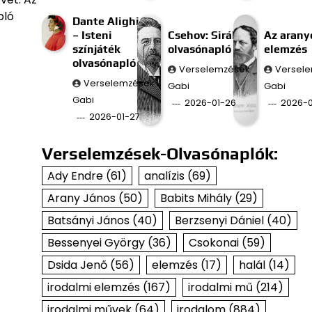
pló
Dante Alighieri
– Isteni
Csehov: Sirály
Az aran
színjáték
olvasónapló
elemzés
olvasónapló
Verselemzések
Versel
Verselemzések
Gabi
Gabi
Gabi
2026-01-26
2026-0
2026-01-27
Verselemzések-Olvasónaplók:
Ady Endre
(61)
analízis
(69)
Arany János
(50)
Babits Mihály
(29)
Batsányi János
(40)
Berzsenyi Dániel
(40)
Bessenyei György
(36)
Csokonai
(59)
Dsida Jenő
(56)
elemzés
(17)
halál
(14)
irodalmi elemzés
(167)
irodalmi mű
(214)
irodalmi művek
(64)
irodalom
(884)