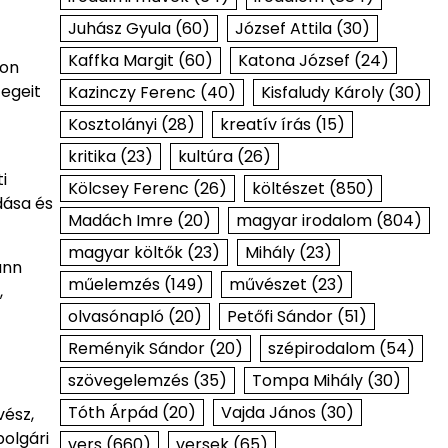
Juhász Gyula
(60)
József Attila
(30)
Kaffka Margit
(60)
Katona József
(24)
lon
tegeit
Kazinczy Ferenc
(40)
Kisfaludy Károly
(30)
Kosztolányi
(28)
kreatív írás
(15)
kritika
(23)
kultúra
(26)
i
Kölcsey Ferenc
(26)
költészet
(850)
dása és
Madách Imre
(20)
magyar irodalom
(804)
magyar költők
(23)
Mihály
(23)
ann
műelemzés
(149)
művészet
(23)
,
olvasónapló
(20)
Petőfi Sándor
(51)
Reményik Sándor
(20)
szépirodalom
(54)
szövegelemzés
(35)
Tompa Mihály
(30)
Tóth Árpád
(20)
Vajda János
(30)
vész,
polgári
vers
(660)
versek
(65)