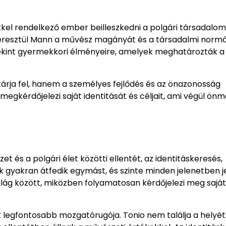
kkel rendelkező ember beilleszkedni a polgári társadalom
keresztül Mann a művész magányát és a társadalmi norm
atekint gyermekkori élményeire, amelyek meghatározták a
tárja fel, hanem a személyes fejlődés és az önazonosság
 megkérdőjelezi saját identitását és céljait, ami végül ön
t és a polgári élet közötti ellentét, az identitáskeresés,
k gyakran átfedik egymást, és szinte minden jelenetben j
világ között, miközben folyamatosan kérdőjelezi meg saját
k legfontosabb mozgatórugója. Tonio nem találja a helyét