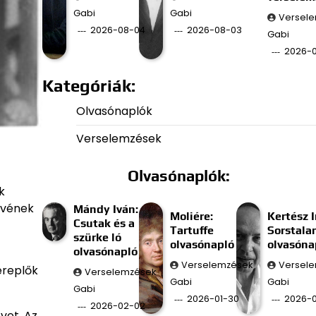
Gabi
Gabi
Versel
2026-08-04
2026-08-03
Gabi
2026-
Kategóriák:
Olvasónaplók
Verselemzések
Olvasónaplók:
k
űvének
Mándy Iván:
Moliére:
Kertész I
Csutak és a
Tartuffe
Sorstala
szürke ló
olvasónapló
olvasóna
olvasónapló
Verselemzések
Versel
ereplők
Verselemzések
Gabi
Gabi
Gabi
2026-01-30
2026-0
2026-02-02
vet. Az