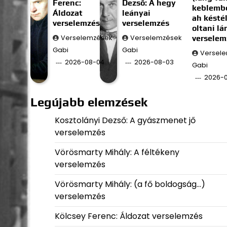
Ferenc:
Dezső: A hegy
keblembe
Áldozat
leányai
ah késté
verselemzés
verselemzés
oltani l
Verselemzések
Verselemzések
verselem
Gabi
Gabi
Versel
2026-08-04
2026-08-03
Gabi
2026-
Legújabb elemzések
Kosztolányi Dezső: A gyászmenet jő
verselemzés
Vörösmarty Mihály: A féltékeny
verselemzés
Vörösmarty Mihály: (a fő boldogság…)
verselemzés
Kölcsey Ferenc: Áldozat verselemzés