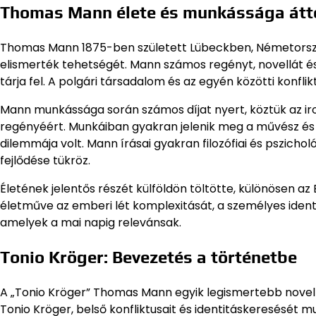
Thomas Mann élete és munkássága átt
Thomas Mann 1875-ben született Lübeckben, Németország
elismerték tehetségét. Mann számos regényt, novellát és
tárja fel. A polgári társadalom és az egyén közötti konflik
Mann munkássága során számos díjat nyert, köztük az ir
regényéért. Munkáiban gyakran jelenik meg a művész és po
dilemmája volt. Mann írásai gyakran filozófiai és pszicho
fejlődése tükröz.
Életének jelentős részét külföldön töltötte, különösen az
életműve az emberi lét komplexitását, a személyes identi
amelyek a mai napig relevánsak.
Tonio Kröger: Bevezetés a történetbe
A „Tonio Kröger” Thomas Mann egyik legismertebb novellá
Tonio Kröger, belső konfliktusait és identitáskeresését m