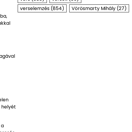
verselemzés
(854)
Vörösmarty Mihály
(27)
ba,
ákkal
magával
elen
 helyét
 a