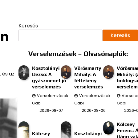
Keresés
en
Keresés
Verselemzések – Olvasónaplók:
Kosztolányi
Vörösmarty
Vörösma
 és az
Dezső: A
Mihály: A
Mihály: (
gyászmenet jő
féltékeny
boldogs
verselemzés
verselemzés
verselem
Verselemzések
Verselemzések
Versel
Gabi
Gabi
Gabi
2026-08-07
2026-08-06
2026-
Kölcsey
Ferenc: 
Kölcsey
Kosztolányi
(láng val