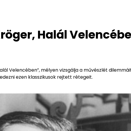
röger, Halál Velencéb
alál Velencében”, mélyen vizsgálja a művészlét dilemmáit
edezni ezen klasszikusok rejtett rétegeit.