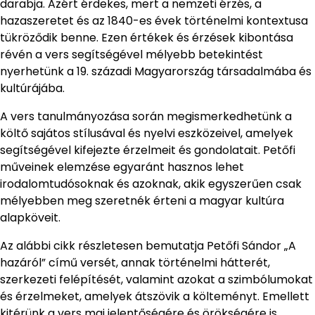
darabja. Azért érdekes, mert a nemzeti érzés, a
hazaszeretet és az 1840-es évek történelmi kontextusa
tükröződik benne. Ezen értékek és érzések kibontása
révén a vers segítségével mélyebb betekintést
nyerhetünk a 19. századi Magyarország társadalmába és
kultúrájába.
A vers tanulmányozása során megismerkedhetünk a
költő sajátos stílusával és nyelvi eszközeivel, amelyek
segítségével kifejezte érzelmeit és gondolatait. Petőfi
műveinek elemzése egyaránt hasznos lehet
irodalomtudósoknak és azoknak, akik egyszerűen csak
mélyebben meg szeretnék érteni a magyar kultúra
alapköveit.
Az alábbi cikk részletesen bemutatja Petőfi Sándor „A
hazáról” című versét, annak történelmi hátterét,
szerkezeti felépítését, valamint azokat a szimbólumokat
és érzelmeket, amelyek átszövik a költeményt. Emellett
kitérünk a vers mai jelentőségére és örökségére is.