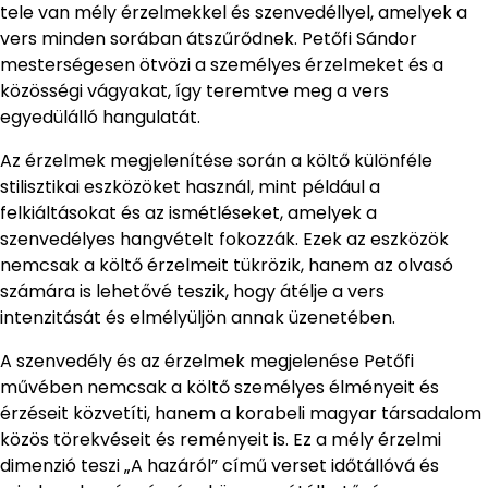
tele van mély érzelmekkel és szenvedéllyel, amelyek a
vers minden sorában átszűrődnek. Petőfi Sándor
mesterségesen ötvözi a személyes érzelmeket és a
közösségi vágyakat, így teremtve meg a vers
egyedülálló hangulatát.
Az érzelmek megjelenítése során a költő különféle
stilisztikai eszközöket használ, mint például a
felkiáltásokat és az ismétléseket, amelyek a
szenvedélyes hangvételt fokozzák. Ezek az eszközök
nemcsak a költő érzelmeit tükrözik, hanem az olvasó
számára is lehetővé teszik, hogy átélje a vers
intenzitását és elmélyüljön annak üzenetében.
A szenvedély és az érzelmek megjelenése Petőfi
művében nemcsak a költő személyes élményeit és
érzéseit közvetíti, hanem a korabeli magyar társadalom
közös törekvéseit és reményeit is. Ez a mély érzelmi
dimenzió teszi „A hazáról” című verset időtállóvá és