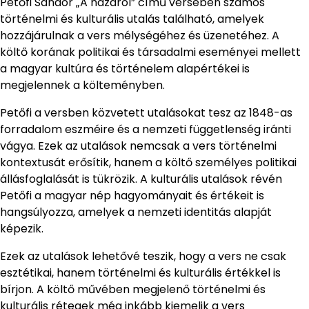
Petőfi Sándor „A hazáról” című versében számos
történelmi és kulturális utalás található, amelyek
hozzájárulnak a vers mélységéhez és üzenetéhez. A
költő korának politikai és társadalmi eseményei mellett
a magyar kultúra és történelem alapértékei is
megjelennek a költeményben.
Petőfi a versben közvetett utalásokat tesz az 1848-as
forradalom eszméire és a nemzeti függetlenség iránti
vágya. Ezek az utalások nemcsak a vers történelmi
kontextusát erősítik, hanem a költő személyes politikai
állásfoglalását is tükrözik. A kulturális utalások révén
Petőfi a magyar nép hagyományait és értékeit is
hangsúlyozza, amelyek a nemzeti identitás alapját
képezik.
Ezek az utalások lehetővé teszik, hogy a vers ne csak
esztétikai, hanem történelmi és kulturális értékkel is
bírjon. A költő művében megjelenő történelmi és
kulturális rétegek még inkább kiemelik a vers