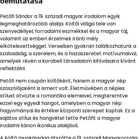
bemutatása
Petőfi Sándor a 19. századi magyar irodalom egyik
legmeghatározóbb alakja. Költői világa tele van
szenvedéllyel, forradalmi eszmékkel és a magyar táj,
valamint az emberi érzelmek iránti mély
elkötelezettséggel. Verseiben gyakran találkozhatunk a
szabadság, a szerelem, és a hazaszeretet motívumaival,
amelyek révén a korabeli társadalom kihívásaira kívánt
reflektálni.
Petőfi nem csupán költőként, hanem a magyar nép
szószólójaként is ismert volt. Életművében a népies
stílust ötvözte a romantika elemeivel, megteremtve
ezzel egy egyedi hangot, amelyben a magyar nép
hagyományai és értékei központi szerepet kaptak. Ez a
sajátos stílus és hangvétel tette Petőfit a magyar
irodalmi kánon ikonikus alakjává.
A költő munkássága átszőtte a 19. századi Magyarország