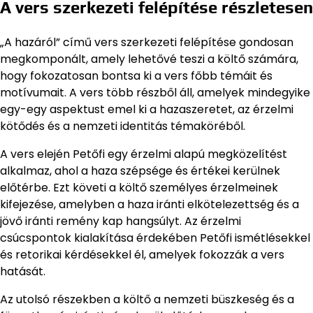
A vers szerkezeti felépítése részletesen
„A hazáról” című vers szerkezeti felépítése gondosan
megkomponált, amely lehetővé teszi a költő számára,
hogy fokozatosan bontsa ki a vers főbb témáit és
motívumait. A vers több részből áll, amelyek mindegyike
egy-egy aspektust emel ki a hazaszeretet, az érzelmi
kötődés és a nemzeti identitás témaköréből.
A vers elején Petőfi egy érzelmi alapú megközelítést
alkalmaz, ahol a haza szépsége és értékei kerülnek
előtérbe. Ezt követi a költő személyes érzelmeinek
kifejezése, amelyben a haza iránti elkötelezettség és a
jövő iránti remény kap hangsúlyt. Az érzelmi
csúcspontok kialakítása érdekében Petőfi ismétlésekkel
és retorikai kérdésekkel él, amelyek fokozzák a vers
hatását.
Az utolsó részekben a költő a nemzeti büszkeség és a