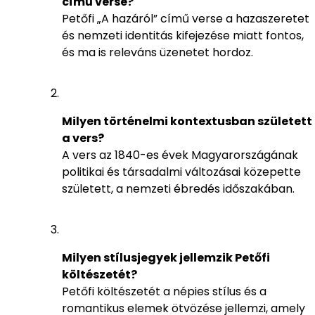
című verse?
Petőfi „A hazáról” című verse a hazaszeretet
és nemzeti identitás kifejezése miatt fontos,
és ma is releváns üzenetet hordoz.
Milyen történelmi kontextusban született
a vers?
A vers az 1840-es évek Magyarországának
politikai és társadalmi változásai közepette
született, a nemzeti ébredés időszakában.
Milyen stílusjegyek jellemzik Petőfi
költészetét?
Petőfi költészetét a népies stílus és a
romantikus elemek ötvözése jellemzi, amely