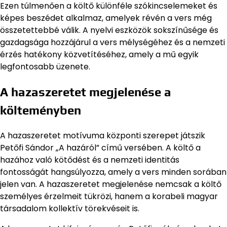
Ezen túlmenően a költő különféle szókincselemeket és
képes beszédet alkalmaz, amelyek révén a vers még
összetettebbé válik. A nyelvi eszközök sokszínűsége és
gazdagsága hozzájárul a vers mélységéhez és a nemzeti
érzés hatékony közvetítéséhez, amely a mű egyik
legfontosabb üzenete.
A hazaszeretet megjelenése a
költeményben
A hazaszeretet motívuma központi szerepet játszik
Petőfi Sándor „A hazáról” című versében. A költő a
hazához való kötődést és a nemzeti identitás
fontosságát hangsúlyozza, amely a vers minden sorában
jelen van. A hazaszeretet megjelenése nemcsak a költő
személyes érzelmeit tükrözi, hanem a korabeli magyar
társadalom kollektív törekvéseit is.