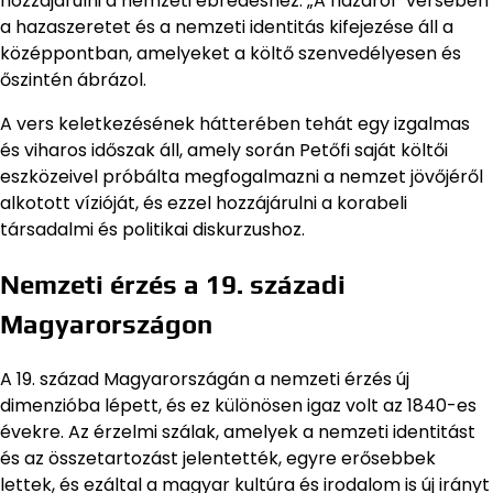
hozzájárulni a nemzeti ébredéshez. „A hazáról” versében
a hazaszeretet és a nemzeti identitás kifejezése áll a
középpontban, amelyeket a költő szenvedélyesen és
őszintén ábrázol.
A vers keletkezésének hátterében tehát egy izgalmas
és viharos időszak áll, amely során Petőfi saját költői
eszközeivel próbálta megfogalmazni a nemzet jövőjéről
alkotott vízióját, és ezzel hozzájárulni a korabeli
társadalmi és politikai diskurzushoz.
Nemzeti érzés a 19. századi
Magyarországon
A 19. század Magyarországán a nemzeti érzés új
dimenzióba lépett, és ez különösen igaz volt az 1840-es
évekre. Az érzelmi szálak, amelyek a nemzeti identitást
és az összetartozást jelentették, egyre erősebbek
lettek, és ezáltal a magyar kultúra és irodalom is új irányt