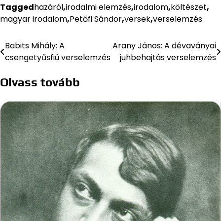
Tagged
hazáról
,
irodalmi elemzés
,
irodalom
,
költészet
,
magyar irodalom
,
Petőfi Sándor
,
versek
,
verselemzés
Babits Mihály: A
Arany János: A dévaványai
Bejegyzés
csengetyűsfiú verselemzés
juhbehajtás verselemzés
navigáció
Olvass tovább