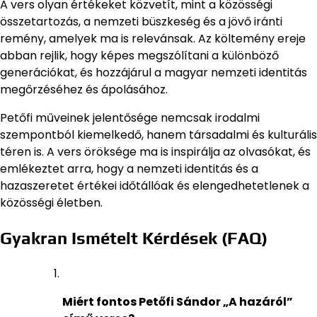
A vers olyan értékeket közvetít, mint a közösségi
összetartozás, a nemzeti büszkeség és a jövő iránti
remény, amelyek ma is relevánsak. Az költemény ereje
abban rejlik, hogy képes megszólítani a különböző
generációkat, és hozzájárul a magyar nemzeti identitás
megőrzéséhez és ápolásához.
Petőfi műveinek jelentősége nemcsak irodalmi
szempontból kiemelkedő, hanem társadalmi és kulturális
téren is. A vers öröksége ma is inspirálja az olvasókat, és
emlékeztet arra, hogy a nemzeti identitás és a
hazaszeretet értékei időtállóak és elengedhetetlenek a
közösségi életben.
Gyakran Ismételt Kérdések (FAQ)
Miért fontos Petőfi Sándor „A hazáról”