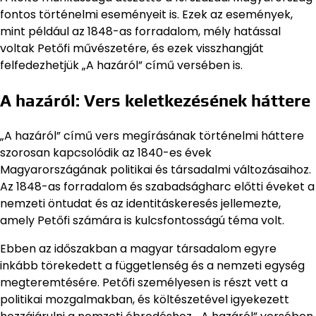
fontos történelmi eseményeit is. Ezek az események,
mint például az 1848-as forradalom, mély hatással
voltak Petőfi művészetére, és ezek visszhangját
felfedezhetjük „A hazáról” című versében is.
A hazáról: Vers keletkezésének háttere
„A hazáról” című vers megírásának történelmi háttere
szorosan kapcsolódik az 1840-es évek
Magyarországának politikai és társadalmi változásaihoz.
Az 1848-as forradalom és szabadságharc előtti éveket a
nemzeti öntudat és az identitáskeresés jellemezte,
amely Petőfi számára is kulcsfontosságú téma volt.
Ebben az időszakban a magyar társadalom egyre
inkább törekedett a függetlenség és a nemzeti egység
megteremtésére. Petőfi személyesen is részt vett a
politikai mozgalmakban, és költészetével igyekezett