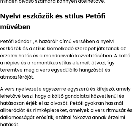
minden olvasó számára könnyen átélhetővé.
Nyelvi eszközök és stílus Petőfi
művében
Petőfi Sándor „A hazáról” című versében a nyelvi
eszközök és a stílus kiemelkedő szerepet játszanak az
érzelmi hatás és a mondanivaló közvetítésében. A költő
a népies és a romantikus stílus elemeit ötvözi, így
teremtve meg a vers egyedülálló hangzását és
atmoszféráját.
A vers nyelvezete egyszerre egyszerű és kifejező, amely
lehetővé teszi, hogy a költő gondolatai közvetlenül és
hatásosan érjék el az olvasót. Petőfi gyakran használ
alliterációt és rímképleteket, amelyek a vers ritmusát és
dallamosságát erősítik, ezáltal fokozva annak érzelmi
hatását.