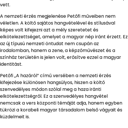
vett.
A nemzeti érzés megjelenése Petőfi műveiben nem
véletlen. A költő sajátos hangvételével és stílusával
képes volt kifejezni azt a mély szeretetet és
elkötelezettséget, amelyet a magyar nép iránt érzett. Ez
az új típusú nemzeti öntudat nem csupán az
irodalomban, hanem a zene, a képzőművészet és a
színház területén is jelen volt, erősítve ezzel a magyar
identitást.
Petőfi „A hazáról” című versében a nemzeti érzés
kifejezése különösen hangsúlyos, hiszen a költő
szenvedélyes módon szólal meg a haza iránti
elkötelezettségről. Ez a szenvedélyes hangvétel
nemcsak a vers központi témáját adja, hanem egyben
tükrözi a korabeli magyar társadalom belső vágyait és
küzdelmeit is.