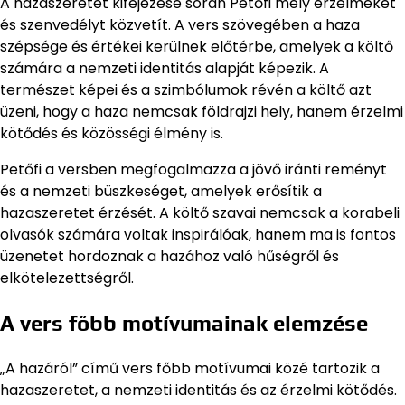
A hazaszeretet kifejezése során Petőfi mély érzelmeket
és szenvedélyt közvetít. A vers szövegében a haza
szépsége és értékei kerülnek előtérbe, amelyek a költő
számára a nemzeti identitás alapját képezik. A
természet képei és a szimbólumok révén a költő azt
üzeni, hogy a haza nemcsak földrajzi hely, hanem érzelmi
kötődés és közösségi élmény is.
Petőfi a versben megfogalmazza a jövő iránti reményt
és a nemzeti büszkeséget, amelyek erősítik a
hazaszeretet érzését. A költő szavai nemcsak a korabeli
olvasók számára voltak inspirálóak, hanem ma is fontos
üzenetet hordoznak a hazához való hűségről és
elkötelezettségről.
A vers főbb motívumainak elemzése
„A hazáról” című vers főbb motívumai közé tartozik a
hazaszeretet, a nemzeti identitás és az érzelmi kötődés.