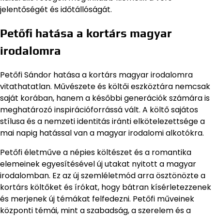
jelentőségét és időtállóságát.
Petőfi hatása a kortárs magyar
irodalomra
Petőfi Sándor hatása a kortárs magyar irodalomra
vitathatatlan. Művészete és költői eszköztára nemcsak
saját korában, hanem a későbbi generációk számára is
meghatározó inspirációforrássá vált. A költő sajátos
stílusa és a nemzeti identitás iránti elkötelezettsége a
mai napig hatással van a magyar irodalomi alkotókra.
Petőfi életműve a népies költészet és a romantika
elemeinek egyesítésével új utakat nyitott a magyar
irodalomban. Ez az új szemléletmód arra ösztönözte a
kortárs költőket és írókat, hogy bátran kísérletezzenek
és merjenek új témákat felfedezni. Petőfi műveinek
központi témái, mint a szabadság, a szerelem és a