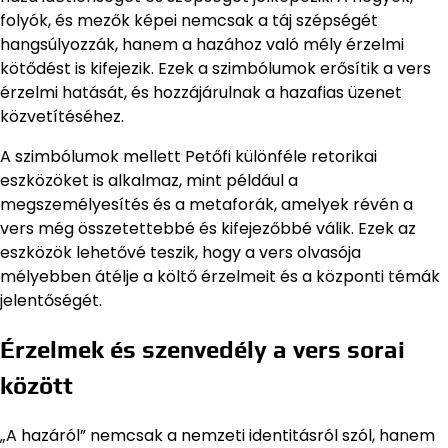
folyók, és mezők képei nemcsak a táj szépségét
hangsúlyozzák, hanem a hazához való mély érzelmi
kötődést is kifejezik. Ezek a szimbólumok erősítik a vers
érzelmi hatását, és hozzájárulnak a hazafias üzenet
közvetítéséhez.
A szimbólumok mellett Petőfi különféle retorikai
eszközöket is alkalmaz, mint például a
megszemélyesítés és a metaforák, amelyek révén a
vers még összetettebbé és kifejezőbbé válik. Ezek az
eszközök lehetővé teszik, hogy a vers olvasója
mélyebben átélje a költő érzelmeit és a központi témák
jelentőségét.
Érzelmek és szenvedély a vers sorai
között
„A hazáról” nemcsak a nemzeti identitásról szól, hanem