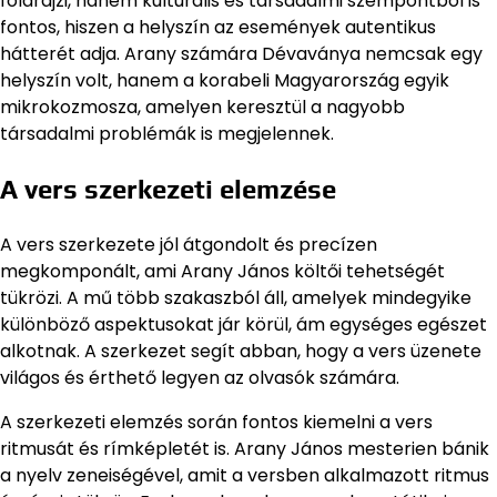
földrajzi, hanem kulturális és társadalmi szempontból is
fontos, hiszen a helyszín az események autentikus
hátterét adja. Arany számára Dévaványa nemcsak egy
helyszín volt, hanem a korabeli Magyarország egyik
mikrokozmosza, amelyen keresztül a nagyobb
társadalmi problémák is megjelennek.
A vers szerkezeti elemzése
A vers szerkezete jól átgondolt és precízen
megkomponált, ami Arany János költői tehetségét
tükrözi. A mű több szakaszból áll, amelyek mindegyike
különböző aspektusokat jár körül, ám egységes egészet
alkotnak. A szerkezet segít abban, hogy a vers üzenete
világos és érthető legyen az olvasók számára.
A szerkezeti elemzés során fontos kiemelni a vers
ritmusát és rímképletét is. Arany János mesterien bánik
a nyelv zeneiségével, amit a versben alkalmazott ritmus