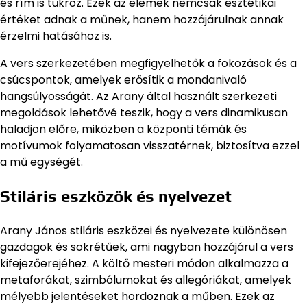
és rím is tükröz. Ezek az elemek nemcsak esztétikai
értéket adnak a műnek, hanem hozzájárulnak annak
érzelmi hatásához is.
A vers szerkezetében megfigyelhetők a fokozások és a
csúcspontok, amelyek erősítik a mondanivaló
hangsúlyosságát. Az Arany által használt szerkezeti
megoldások lehetővé teszik, hogy a vers dinamikusan
haladjon előre, miközben a központi témák és
motívumok folyamatosan visszatérnek, biztosítva ezzel
a mű egységét.
Stiláris eszközök és nyelvezet
Arany János stiláris eszközei és nyelvezete különösen
gazdagok és sokrétűek, ami nagyban hozzájárul a vers
kifejezőerejéhez. A költő mesteri módon alkalmazza a
metaforákat, szimbólumokat és allegóriákat, amelyek
mélyebb jelentéseket hordoznak a műben. Ezek az