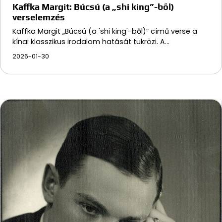
Kaffka Margit: Búcsú (a „shi king”-ből)
verselemzés
Kaffka Margit „Búcsú (a 'shi king'-ből)” című verse a
kínai klasszikus irodalom hatását tükrözi. A…
2026-01-30