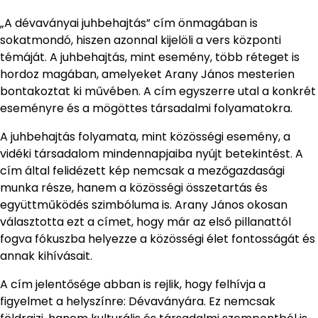
„A dévaványai juhbehajtás” cím önmagában is
sokatmondó, hiszen azonnal kijelöli a vers központi
témáját. A juhbehajtás, mint esemény, több réteget is
hordoz magában, amelyeket Arany János mesterien
bontakoztat ki művében. A cím egyszerre utal a konkrét
eseményre és a mögöttes társadalmi folyamatokra.
A juhbehajtás folyamata, mint közösségi esemény, a
vidéki társadalom mindennapjaiba nyújt betekintést. A
cím által felidézett kép nemcsak a mezőgazdasági
munka része, hanem a közösségi összetartás és
együttműködés szimbóluma is. Arany János okosan
választotta ezt a címet, hogy már az első pillanattól
fogva fókuszba helyezze a közösségi élet fontosságát és
annak kihívásait.
A cím jelentősége abban is rejlik, hogy felhívja a
figyelmet a helyszínre: Dévaványára. Ez nemcsak