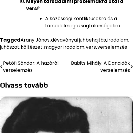
Milyen társadalmi problémákra utal a
vers?
A közösségi konfliktusokra és a
társadalmi igazságtalanságokra.
Tagged
Arany János
,
dévaványai juhbehajtás
,
irodalom
,
juhászat
,
költészet
,
magyar irodalom
,
vers
,
verselemzés
Petőfi Sándor: A hazáról
Babits Mihály: A Danaidák
Bejegyzés
verselemzés
verselemzés
navigáció
Olvass tovább