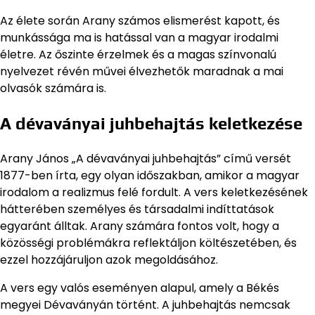
Az élete során Arany számos elismerést kapott, és
munkássága ma is hatással van a magyar irodalmi
életre. Az őszinte érzelmek és a magas színvonalú
nyelvezet révén művei élvezhetők maradnak a mai
olvasók számára is.
A dévaványai juhbehajtás keletkezése
Arany János „A dévaványai juhbehajtás” című versét
1877-ben írta, egy olyan időszakban, amikor a magyar
irodalom a realizmus felé fordult. A vers keletkezésének
hátterében személyes és társadalmi indíttatások
egyaránt álltak. Arany számára fontos volt, hogy a
közösségi problémákra reflektáljon költészetében, és
ezzel hozzájáruljon azok megoldásához.
A vers egy valós eseményen alapul, amely a Békés
megyei Dévaványán történt. A juhbehajtás nemcsak