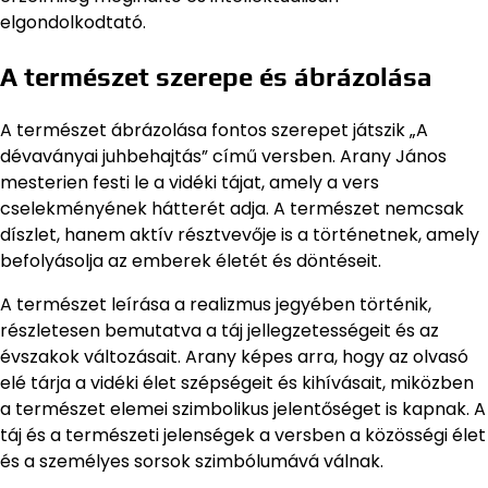
elgondolkodtató.
A természet szerepe és ábrázolása
A természet ábrázolása fontos szerepet játszik „A
dévaványai juhbehajtás” című versben. Arany János
mesterien festi le a vidéki tájat, amely a vers
cselekményének hátterét adja. A természet nemcsak
díszlet, hanem aktív résztvevője is a történetnek, amely
befolyásolja az emberek életét és döntéseit.
A természet leírása a realizmus jegyében történik,
részletesen bemutatva a táj jellegzetességeit és az
évszakok változásait. Arany képes arra, hogy az olvasó
elé tárja a vidéki élet szépségeit és kihívásait, miközben
a természet elemei szimbolikus jelentőséget is kapnak. A
táj és a természeti jelenségek a versben a közösségi élet
és a személyes sorsok szimbólumává válnak.