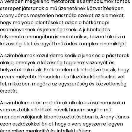
A versben megjelenő metaforák és szimbólumok fontos
szerepet játszanak a mű üzenetének közvetítésében.
Arany János mesterien használja ezeket az elemeket,
hogy mélyebb jelentéseket adjon a hétköznapi
eseményeknek és jelenségeknek. A juhbehajtás
folyamata önmagában is metaforikus, hiszen tükrözi a
közösségi élet és együttműködés komplex dinamikáját.
A szimbólumok közül kiemelkedik a juhok és a pásztorok
alakja, amelyek a közösség tagjainak viszonyát és
helyzetét tükrözik. Ezek az elemek lehetővé teszik, hogy
a vers mélyebb társadalmi és filozófiai kérdéseket vet
fel, miközben megőrzi az egyszerűség és közvetlenség
érzetét.
A szimbólumok és metaforák alkalmazása nemcsak a
vers esztétikai értékét növeli, hanem segít a mű
mondanivalójának kibontakoztatásában is. Arany János
ezen eszközökkel éri el, hogy a vers egyszerre legyen
érzelmileg megindító és intellektuálisan