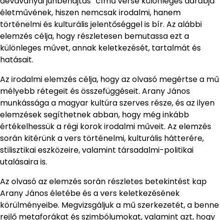
dévaványai juhbehajtás” című verse különleges darabja
életművének, hiszen nemcsak irodalmi, hanem
történelmi és kulturális jelentőséggel is bír. Az alábbi
elemzés célja, hogy részletesen bemutassa ezt a
különleges művet, annak keletkezését, tartalmát és
hatásait.
Az irodalmi elemzés célja, hogy az olvasó megértse a mű
mélyebb rétegeit és összefüggéseit. Arany János
munkássága a magyar kultúra szerves része, és az ilyen
elemzések segíthetnek abban, hogy még inkább
értékelhessük a régi korok irodalmi műveit. Az elemzés
során kitérünk a vers történelmi, kulturális hátterére,
stilisztikai eszközeire, valamint társadalmi-politikai
utalásaira is.
Az olvasó az elemzés során részletes betekintést kap
Arany János életébe és a vers keletkezésének
körülményeibe. Megvizsgáljuk a mű szerkezetét, a benne
rejlő metaforákat és szimbólumokat, valamint azt, hogy