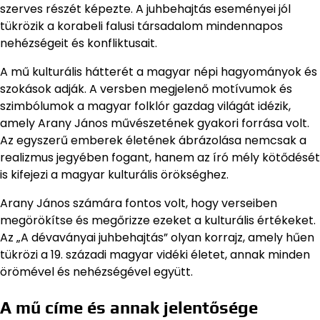
szerves részét képezte. A juhbehajtás eseményei jól
tükrözik a korabeli falusi társadalom mindennapos
nehézségeit és konfliktusait.
A mű kulturális hátterét a magyar népi hagyományok és
szokások adják. A versben megjelenő motívumok és
szimbólumok a magyar folklór gazdag világát idézik,
amely Arany János művészetének gyakori forrása volt.
Az egyszerű emberek életének ábrázolása nemcsak a
realizmus jegyében fogant, hanem az író mély kötődését
is kifejezi a magyar kulturális örökséghez.
Arany János számára fontos volt, hogy verseiben
megörökítse és megőrizze ezeket a kulturális értékeket.
Az „A dévaványai juhbehajtás” olyan korrajz, amely hűen
tükrözi a 19. századi magyar vidéki életet, annak minden
örömével és nehézségével együtt.
A mű címe és annak jelentősége