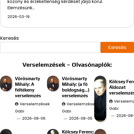
közöny és érzéketlenség kérdését járja körül.
Elemzésünk…
2026-03-19
Keresés
Keresés
Verselemzések – Olvasónaplók:
Vörösmarty
Vörösmarty
Kölcsey Fer
Mihály: A
Mihály: (a fő
Áldozat
féltékeny
boldogság…)
verselemzé
verselemzés
verselemzés
Verselem
Verselemzések
Verselemzések
Gabi
Gabi
Gabi
2026-08
2026-08-06
2026-08-05
Kölcsey Ferenc: