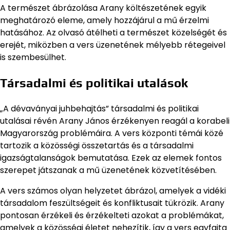
A természet ábrázolása Arany költészetének egyik
meghatározó eleme, amely hozzájárul a mű érzelmi
hatásához. Az olvasó átélheti a természet közelségét és
erejét, miközben a vers üzenetének mélyebb rétegeivel
is szembesülhet.
Társadalmi és politikai utalások
„A dévaványai juhbehajtás” társadalmi és politikai
utalásai révén Arany János érzékenyen reagál a korabeli
Magyarország problémáira. A vers központi témái közé
tartozik a közösségi összetartás és a társadalmi
igazságtalanságok bemutatása. Ezek az elemek fontos
szerepet játszanak a mű üzenetének közvetítésében.
A vers számos olyan helyzetet ábrázol, amelyek a vidéki
társadalom feszültségeit és konfliktusait tükrözik. Arany
pontosan érzékeli és érzékelteti azokat a problémákat,
amelyek a közösségi életet nehezítik, így a vers egyfajta