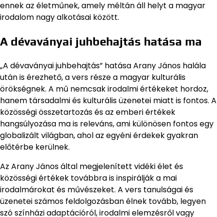
ennek az életműnek, amely méltán áll helyt a magyar
irodalom nagy alkotásai között.
A dévaványai juhbehajtás hatása ma
„A dévaványai juhbehajtás” hatása Arany János halála
után is érezhető, a vers része a magyar kulturális
örökségnek. A mű nemcsak irodalmi értékeket hordoz,
hanem társadalmi és kulturális üzenetei miatt is fontos. A
közösségi összetartozás és az emberi értékek
hangsúlyozása ma is releváns, ami különösen fontos egy
globalizált világban, ahol az egyéni érdekek gyakran
előtérbe kerülnek.
Az Arany János által megjelenített vidéki élet és
közösségi értékek továbbra is inspirálják a mai
irodalmárokat és művészeket. A vers tanulságai és
üzenetei számos feldolgozásban élnek tovább, legyen
szó színházi adaptációról, irodalmi elemzésről vagy