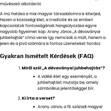
művészeti alkotásról.
A mű hatása a mai magyar társadalomra is kiterjed,
hiszen a közösségi élet, a tradíciók és az emberi
kapcsolatok fontosságának hangsúlyozása egyre
nagyobb figyelmet kap. Arany János „A dévaványai
juhbehajtás” című verse így nemcsak a múlt, hanem a
jelen és a jövő számára is fontos üzeneteket hordoz.
Gyakran Ismételt Kérdések (FAQ)
Miről szól „A dévaványai juhbehajtás”?
A vidéki élet egy eseményét, a
juhbehajtást mutatja be, amely
szimbolikus jelentőséggel bír.
Ki írta a verset?
Arany János, a 19. századi magyar