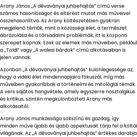
Arany János „A dévaványai juhbehajtás” című verse
számos hasonlóságot és eltérést mutat más műveivel
összehasonlítva. Az Arany költészetében gyakran
megjelenő témák, mint a közösségi élet, a természet
ábrázolása és a társadalmi problémák, itt is központi
szerepet kapnak. Ezek az elemek más műveiben, például
a „Toldi” vagy „A walesi bárdok” című alkotásaiban is
jelen vannak.
Azonban „A dévaványai juhbehajtás” különlegessége az,
hogy a vidéki élet mindennapjaira fókuszál, míg más
műveiben gyakoribbak a történelmi és mitológiai témák.
A vers sajátos hangvétele, amely egyszerre nosztalgikus
és kritikus, szintén megkülönbözteti Arany más
alkotásaitól.
Arany János munkássága sokszínű és gazdag, így
minden műve újabb és újabb aspektusait tárja fel a költői
világának. Az „A dévaványai juhbehajtás” értékes darabja