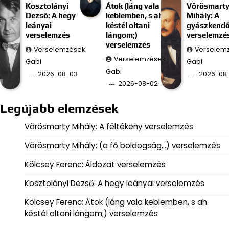
Kosztolányi
Átok (láng vala
Vörösmart
Dezső: A hegy
keblemben, s ah
Mihály: A
leányai
késtél oltani
gyászkend
verselemzés
lángom;)
verselemzé
verselemzés
Verselemzések
Verselem
Verselemzések
Gabi
Gabi
Gabi
2026-08-03
2026-08-
2026-08-02
Legújabb elemzések
Vörösmarty Mihály: A féltékeny verselemzés
Vörösmarty Mihály: (a fő boldogság…) verselemzés
Kölcsey Ferenc: Áldozat verselemzés
Kosztolányi Dezső: A hegy leányai verselemzés
Kölcsey Ferenc: Átok (láng vala keblemben, s ah
késtél oltani lángom;) verselemzés