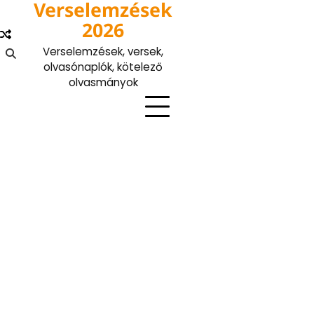
Verselemzések
Skip
to
2026
content
Verselemzések, versek,
olvasónaplók, kötelező
olvasmányok