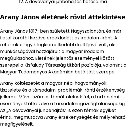
A dévaványai juhbehajtás hatása ma
Arany János életének rövid áttekintése
Arany János 1817-ben született Nagyszalontán, és már
fiatal korától kezdve érdeklődött az irodalom iránt. A
reformkor egyik legkiemelkedőbb költőjévé vált, aki
munkásságával hozzájárult a magyar irodalom
megújulásához. Életének jelentős eseményei között
szerepel a Kisfaludy Társaság titkári pozíciója, valamint a
Magyar Tudományos Akadémián betöltött szerepe.
Arany költészetét a magyar népi hagyományok
tisztelete és a társadalmi problémák iránti érzékenység
jellemzi. Művei számos témát ölelnek fel, a történelmi
eseményektől kezdve a társadalmi igazságtalanságokig.
Az „A dévaványai juhbehajtás” is ezen témák egyikét
érinti, megmutatva Arany érzékenységét és mélyreható
megfigyeléseit.