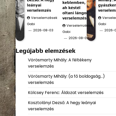
keblemben, s
leányai
gyászke
ah késtél
verselemzés
verselem
oltani lángom;)
Verselemzések
verselemzés
Versel
Gabi
Gabi
Verselemzések
2026-08-03
2026-0
Gabi
2026-08-02
Legújabb elemzések
Vörösmarty Mihály: A féltékeny
verselemzés
Vörösmarty Mihály: (a fő boldogság…)
verselemzés
Kölcsey Ferenc: Áldozat verselemzés
Kosztolányi Dezső: A hegy leányai
verselemzés