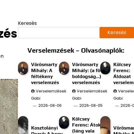
Keresés
zés
Keresés
Verselemzések – Olvasónaplók:
en
Vörösmarty
Vörösmarty
Kölcsey
Mihály: A
Mihály: (a fő
Ferenc:
féltékeny
boldogság…)
Áldozat
verselemzés
verselemzés
verselem
Verselemzések
Verselemzések
Versel
Gabi
Gabi
Gabi
2026-08-06
2026-08-05
2026-
Kölcsey
Ferenc: Átok
Kosztolányi
Vörösma
(láng vala
Dezső: A hegy
Mihály: 