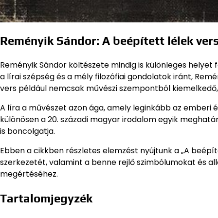
Reményik Sándor: A beépített lélek ve
Reményik Sándor költészete mindig is különleges helyet 
a lírai szépség és a mély filozófiai gondolatok iránt, Remé
vers például nemcsak művészi szempontból kiemelkedő, 
A líra a művészet azon ága, amely leginkább az emberi ér
különösen a 20. századi magyar irodalom egyik meghatár
is boncolgatja.
Ebben a cikkben részletes elemzést nyújtunk a „A beépíte
szerkezetét, valamint a benne rejlő szimbólumokat és a
megértéséhez.
Tartalomjegyzék