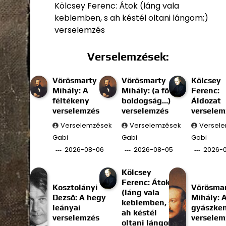
Kölcsey Ferenc: Átok (láng vala
keblemben, s ah késtél oltani lángom;)
verselemzés
Verselemzések:
Vörösmarty
Vörösmarty
Kölcsey
Mihály: A
Mihály: (a fő
Ferenc:
féltékeny
boldogság…)
Áldozat
verselemzés
verselemzés
verselem
Verselemzések
Verselemzések
Versel
Gabi
Gabi
Gabi
2026-08-06
2026-08-05
2026-
Kölcsey
Ferenc: Átok
Kosztolányi
Vörösma
(láng vala
Dezső: A hegy
Mihály: 
keblemben, s
leányai
gyászke
ah késtél
verselemzés
verselem
oltani lángom;)