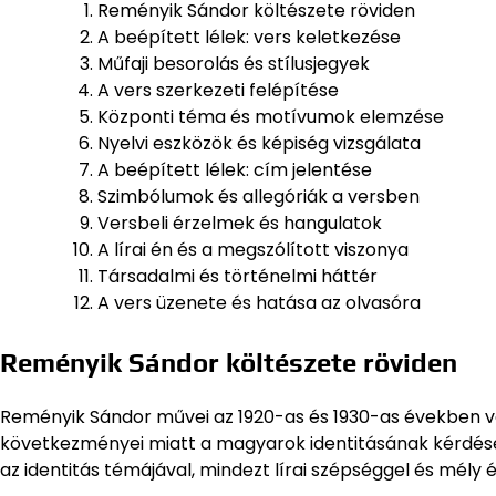
Reményik Sándor költészete röviden
A beépített lélek: vers keletkezése
Műfaji besorolás és stílusjegyek
A vers szerkezeti felépítése
Központi téma és motívumok elemzése
Nyelvi eszközök és képiség vizsgálata
A beépített lélek: cím jelentése
Szimbólumok és allegóriák a versben
Versbeli érzelmek és hangulatok
A lírai én és a megszólított viszonya
Társadalmi és történelmi háttér
A vers üzenete és hatása az olvasóra
Reményik Sándor költészete röviden
Reményik Sándor művei az 1920-as és 1930-as években vál
következményei miatt a magyarok identitásának kérdése 
az identitás témájával, mindezt lírai szépséggel és mély