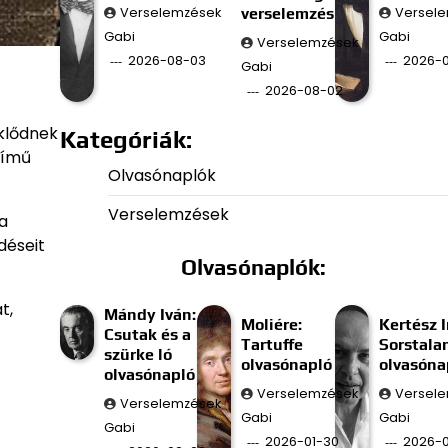
Verselemzések
verselemzés
Versel
Gabi
Gabi
Verselemzések
2026-08-03
2026-0
Gabi
2026-08-02
eklődnek
Kategóriák:
 című
Olvasónaplók
Verselemzések
ja
déseit
Olvasónaplók:
t,
Mándy Iván:
Moliére:
Kertész I
Csutak és a
Tartuffe
Sorstala
szürke ló
olvasónapló
olvasóna
olvasónapló
Verselemzések
Versel
Verselemzések
Gabi
Gabi
Gabi
2026-01-30
2026-0