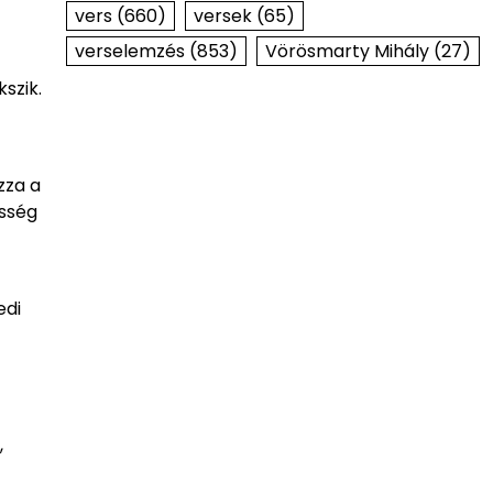
vers
(660)
versek
(65)
verselemzés
(853)
Vörösmarty Mihály
(27)
kszik.
zza a
esség
edi
,