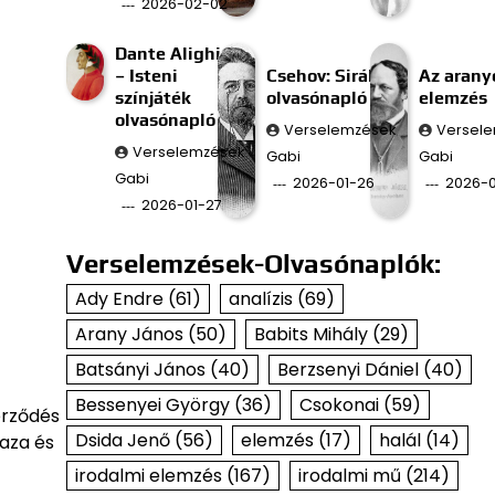
2026-02-02
Dante Alighieri
– Isteni
Csehov: Sirály
Az aran
színjáték
olvasónapló
elemzés
olvasónapló
Verselemzések
Versel
Verselemzések
Gabi
Gabi
Gabi
2026-01-26
2026-0
2026-01-27
Verselemzések-Olvasónaplók:
Ady Endre
(61)
analízis
(69)
Arany János
(50)
Babits Mihály
(29)
Batsányi János
(40)
Berzsenyi Dániel
(40)
Bessenyei György
(36)
Csokonai
(59)
erződés
Dsida Jenő
(56)
elemzés
(17)
halál
(14)
aza és
irodalmi elemzés
(167)
irodalmi mű
(214)