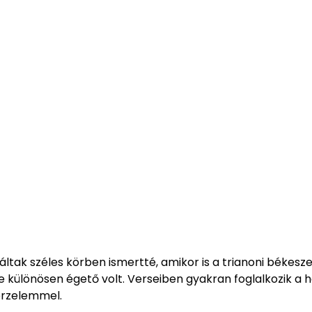
tak széles körben ismertté, amikor is a trianoni békesz
különösen égető volt. Verseiben gyakran foglalkozik a h
 érzelemmel.