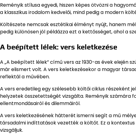
Reményik stílusa egyedi, hiszen képes ötvözni a hagyomá
a klasszikus irodalom kedvelői, mind pedig a modern köl
Költészete nemcsak esztétikai élményt nyújt, hanem mély
pedig különösen jól példázza ezt a kettősséget, ahol a 
A beépített lélek: vers keletkezése
A „A beépített lélek” című vers az 1930-as évek elején 
már elismert volt. A vers keletkezésekor a magyar társad
reflektál a művében.
A vers eredetileg egy szélesebb költői ciklus részeként 
helyzetek összetettségét vizsgálta. Reményik számára f
ellentmondásairól és dilemmáiról.
A vers keletkezésének hátterét ismerni segít a mű mély
társadalmi indíttatások vezették a költőt. Ez a kontextu
vizsgáljuk.