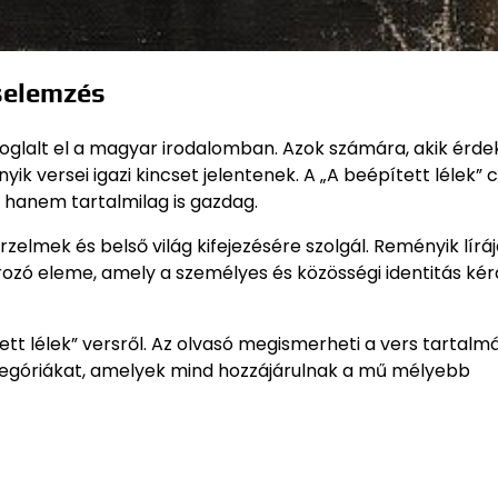
rselemzés
foglalt el a magyar irodalomban. Azok számára, akik érd
nyik versei igazi kincset jelentenek. A „A beépített lélek”
hanem tartalmilag is gazdag.
zelmek és belső világ kifejezésére szolgál. Reményik lírá
ozó eleme, amely a személyes és közösségi identitás kér
tt lélek” versről. Az olvasó megismerheti a vers tartalmá
llegóriákat, amelyek mind hozzájárulnak a mű mélyebb