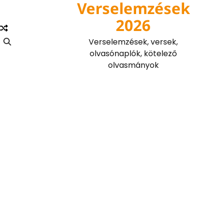
Verselemzések
Skip
to
2026
content
Verselemzések, versek,
olvasónaplók, kötelező
olvasmányok