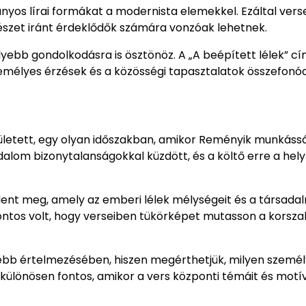
nyos lírai formákat a modernista elemekkel. Ezáltal vers
tészet iránt érdeklődők számára vonzóak lehetnek.
ebb gondolkodásra is ösztönöz. A „A beépített lélek” cí
személyes érzések és a közösségi tapasztalatok összefonó
született, egy olyan időszakban, amikor Reményik munkáss
alom bizonytalanságokkal küzdött, és a költő erre a hely
jelent meg, amely az emberi lélek mélységeit és a társada
ontos volt, hogy verseiben tükörképet mutasson a korsza
ebb értelmezésében, hiszen megérthetjük, milyen személ
s különösen fontos, amikor a vers központi témáit és mot