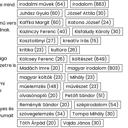
irodalmi művek
(64)
irodalom
(883)
ei mind
Juhász Gyula
(60)
József Attila
(30)
Kaffka Margit
(60)
Katona József
(24)
mű vers
dnak.
Kazinczy Ferenc
(40)
Kisfaludy Károly
(30)
Kosztolányi
(27)
kreatív írás
(15)
kritika
(23)
kultúra
(26)
ága
Kölcsey Ferenc
(26)
költészet
(849)
zetre is
Madách Imre
(20)
magyar irodalom
(803)
magyar költők
(23)
Mihály
(23)
lmi
műelemzés
(148)
művészet
(23)
k
olvasónapló
(20)
Petőfi Sándor
(51)
Reményik Sándor
(20)
szépirodalom
(54)
yes és
szövegelemzés
(34)
Tompa Mihály
(30)
ívumait
Tóth Árpád
(20)
Vajda János
(30)