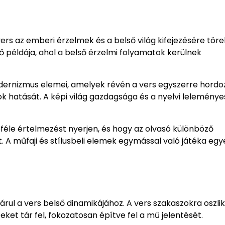
a vers az emberi érzelmek és a belső világ kifejezésére töre
ő példája, ahol a belső érzelmi folyamatok kerülnek
odernizmus elemei, amelyek révén a vers egyszerre hordo
tok hatását. A képi világ gazdagsága és a nyelvi lelemény
bbféle értelmezést nyerjen, és hogy az olvasó különböző
 A műfaji és stílusbeli elemek egymással való játéka egy
járul a vers belső dinamikájához. A vers szakaszokra oszlik
ket tár fel, fokozatosan építve fel a mű jelentését.