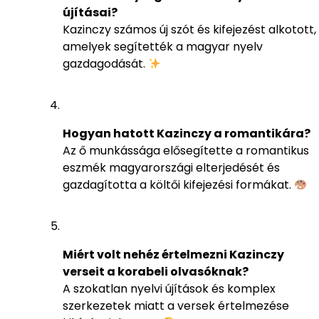
újításai?
Kazinczy számos új szót és kifejezést alkotott,
amelyek segítették a magyar nyelv
gazdagodását.
Hogyan hatott Kazinczy a romantikára?
Az ő munkássága elősegítette a romantikus
eszmék magyarországi elterjedését és
gazdagította a költői kifejezési formákat.
Miért volt nehéz értelmezni Kazinczy
verseit a korabeli olvasóknak?
A szokatlan nyelvi újítások és komplex
szerkezetek miatt a versek értelmezése