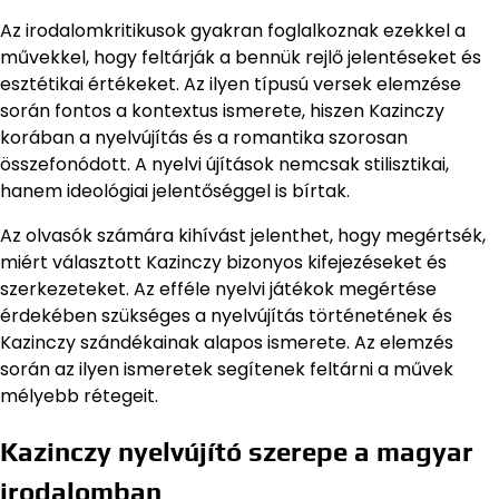
Az irodalomkritikusok gyakran foglalkoznak ezekkel a
művekkel, hogy feltárják a bennük rejlő jelentéseket és
esztétikai értékeket. Az ilyen típusú versek elemzése
során fontos a kontextus ismerete, hiszen Kazinczy
korában a nyelvújítás és a romantika szorosan
összefonódott. A nyelvi újítások nemcsak stilisztikai,
hanem ideológiai jelentőséggel is bírtak.
Az olvasók számára kihívást jelenthet, hogy megértsék,
miért választott Kazinczy bizonyos kifejezéseket és
szerkezeteket. Az efféle nyelvi játékok megértése
érdekében szükséges a nyelvújítás történetének és
Kazinczy szándékainak alapos ismerete. Az elemzés
során az ilyen ismeretek segítenek feltárni a művek
mélyebb rétegeit.
Kazinczy nyelvújító szerepe a magyar
irodalomban