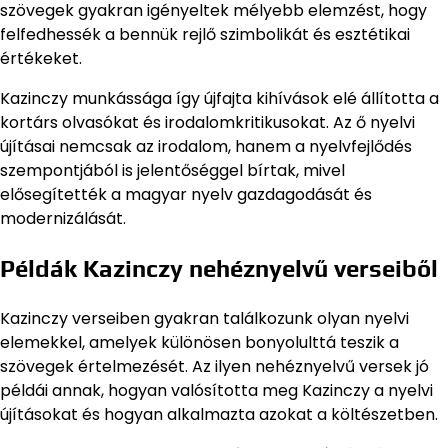
szövegek gyakran igényeltek mélyebb elemzést, hogy
felfedhessék a bennük rejlő szimbolikát és esztétikai
értékeket.
Kazinczy munkássága így újfajta kihívások elé állította a
kortárs olvasókat és irodalomkritikusokat. Az ő nyelvi
újításai nemcsak az irodalom, hanem a nyelvfejlődés
szempontjából is jelentőséggel bírtak, mivel
elősegítették a magyar nyelv gazdagodását és
modernizálását.
Példák Kazinczy nehéznyelvű verseiből
Kazinczy verseiben gyakran találkozunk olyan nyelvi
elemekkel, amelyek különösen bonyolulttá teszik a
szövegek értelmezését. Az ilyen nehéznyelvű versek jó
példái annak, hogyan valósította meg Kazinczy a nyelvi
újításokat és hogyan alkalmazta azokat a költészetben.