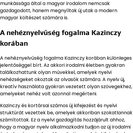
munkássága által a magyar irodalom nemcsak
gazdagodott, hanem megnyíltak új utak a modern
magyar költészet számára is.
A nehéznyelvűség fogalma Kazinczy
korában
A nehéznyelvűség fogalma Kazinczy korában különleges
jelentőséggel bírt. Az akkori irodalmi életben gyakran
találkozhattunk olyan művekkel, amelyek nyelvi
nehézségeket okoztak az olvasók számára. A nyelv új,
kreatív használata gyakran vezetett olyan szövegekhez,
amelyeket nehéz volt azonnal megérteni.
Kazinczy és kortársai számos új kifejezést és nyelvi
struktúrát vezettek be, amelyek akkoriban szokatlannak
számítottak. Ez a nyelvi gazdagítás hozzájárult ahhoz,
hogy a magyar nyelv alkalmazkodni tudjon az új irodalmi