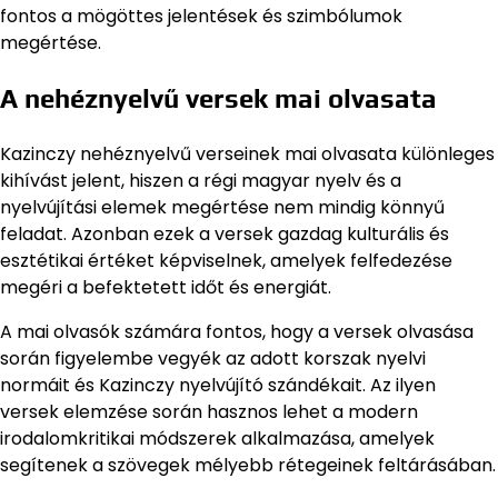
fontos a mögöttes jelentések és szimbólumok
megértése.
A nehéznyelvű versek mai olvasata
Kazinczy nehéznyelvű verseinek mai olvasata különleges
kihívást jelent, hiszen a régi magyar nyelv és a
nyelvújítási elemek megértése nem mindig könnyű
feladat. Azonban ezek a versek gazdag kulturális és
esztétikai értéket képviselnek, amelyek felfedezése
megéri a befektetett időt és energiát.
A mai olvasók számára fontos, hogy a versek olvasása
során figyelembe vegyék az adott korszak nyelvi
normáit és Kazinczy nyelvújító szándékait. Az ilyen
versek elemzése során hasznos lehet a modern
irodalomkritikai módszerek alkalmazása, amelyek
segítenek a szövegek mélyebb rétegeinek feltárásában.