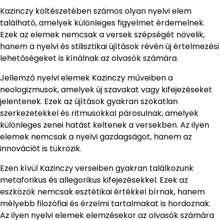
Kazinczy költészetében számos olyan nyelvi elem
található, amelyek különleges figyelmet érdemelnek.
Ezek az elemek nemcsak a versek szépségét növelik,
hanem a nyelvi és stilisztikai újítások révén új értelmezési
lehetőségeket is kínálnak az olvasók számára.
Jellemző nyelvi elemek Kazinczy műveiben a
neologizmusok, amelyek új szavakat vagy kifejezéseket
jelentenek. Ezek az újítások gyakran szokatlan
szerkezetekkel és ritmusokkal párosulnak, amelyek
különleges zenei hatást keltenek a versekben. Az ilyen
elemek nemcsak a nyelvi gazdagságot, hanem az
innovációt is tükrözik.
Ezen kívül Kazinczy verseiben gyakran találkozunk
metaforikus és allegorikus kifejezésekkel. Ezek az
eszközök nemcsak esztétikai értékkel bírnak, hanem
mélyebb filozófiai és érzelmi tartalmakat is hordoznak.
Az ilyen nyelvi elemek elemzésekor az olvasók számára