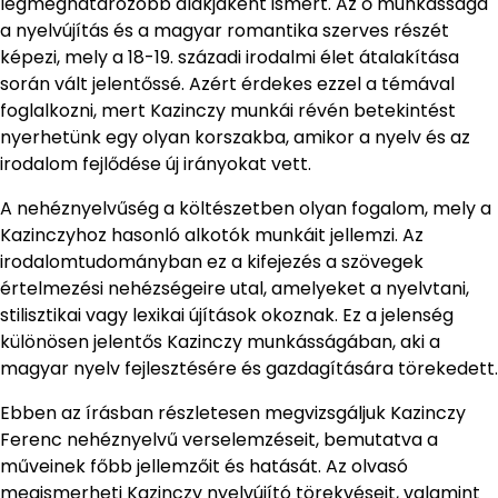
legmeghatározóbb alakjaként ismert. Az ő munkássága
a nyelvújítás és a magyar romantika szerves részét
képezi, mely a 18-19. századi irodalmi élet átalakítása
során vált jelentőssé. Azért érdekes ezzel a témával
foglalkozni, mert Kazinczy munkái révén betekintést
nyerhetünk egy olyan korszakba, amikor a nyelv és az
irodalom fejlődése új irányokat vett.
A nehéznyelvűség a költészetben olyan fogalom, mely a
Kazinczyhoz hasonló alkotók munkáit jellemzi. Az
irodalomtudományban ez a kifejezés a szövegek
értelmezési nehézségeire utal, amelyeket a nyelvtani,
stilisztikai vagy lexikai újítások okoznak. Ez a jelenség
különösen jelentős Kazinczy munkásságában, aki a
magyar nyelv fejlesztésére és gazdagítására törekedett.
Ebben az írásban részletesen megvizsgáljuk Kazinczy
Ferenc nehéznyelvű verselemzéseit, bemutatva a
műveinek főbb jellemzőit és hatását. Az olvasó
megismerheti Kazinczy nyelvújító törekvéseit, valamint