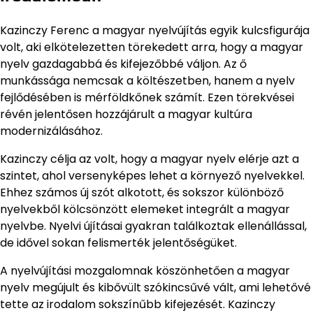
Kazinczy Ferenc a magyar nyelvújítás egyik kulcsfigurája
volt, aki elkötelezetten törekedett arra, hogy a magyar
nyelv gazdagabbá és kifejezőbbé váljon. Az ő
munkássága nemcsak a költészetben, hanem a nyelv
fejlődésében is mérföldkőnek számít. Ezen törekvései
révén jelentősen hozzájárult a magyar kultúra
modernizálásához.
Kazinczy célja az volt, hogy a magyar nyelv elérje azt a
szintet, ahol versenyképes lehet a környező nyelvekkel.
Ehhez számos új szót alkotott, és sokszor különböző
nyelvekből kölcsönzött elemeket integrált a magyar
nyelvbe. Nyelvi újításai gyakran találkoztak ellenállással,
de idővel sokan felismerték jelentőségüket.
A nyelvújítási mozgalomnak köszönhetően a magyar
nyelv megújult és kibővült szókincsűvé vált, ami lehetővé
tette az irodalom sokszínűbb kifejezését. Kazinczy