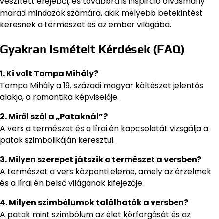
veszített erejéből, és továbbra is inspiráló olvasmány
marad mindazok számára, akik mélyebb betekintést
keresnek a természet és az ember világába.
Gyakran Ismételt Kérdések (FAQ)
1. Ki volt Tompa Mihály?
Tompa Mihály a 19. századi magyar költészet jelentős
alakja, a romantika képviselője.
2. Miről szól a „Pataknál”?
A vers a természet és a lírai én kapcsolatát vizsgálja a
patak szimbolikáján keresztül.
3. Milyen szerepet játszik a természet a versben?
A természet a vers központi eleme, amely az érzelmek
és a lírai én belső világának kifejezője.
4. Milyen szimbólumok találhatók a versben?
A patak mint szimbólum az élet körforgását és az