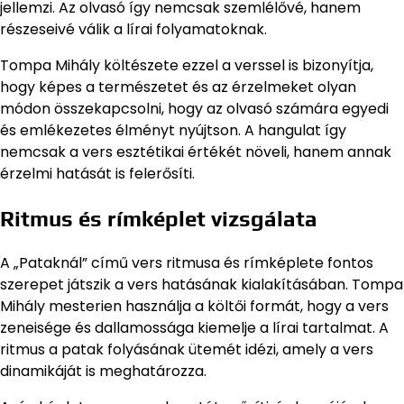
jellemzi. Az olvasó így nemcsak szemlélővé, hanem
részeseivé válik a lírai folyamatoknak.
Tompa Mihály költészete ezzel a verssel is bizonyítja,
hogy képes a természetet és az érzelmeket olyan
módon összekapcsolni, hogy az olvasó számára egyedi
és emlékezetes élményt nyújtson. A hangulat így
nemcsak a vers esztétikai értékét növeli, hanem annak
érzelmi hatását is felerősíti.
Ritmus és rímképlet vizsgálata
A „Pataknál” című vers ritmusa és rímképlete fontos
szerepet játszik a vers hatásának kialakításában. Tompa
Mihály mesterien használja a költői formát, hogy a vers
zeneisége és dallamossága kiemelje a lírai tartalmat. A
ritmus a patak folyásának ütemét idézi, amely a vers
dinamikáját is meghatározza.