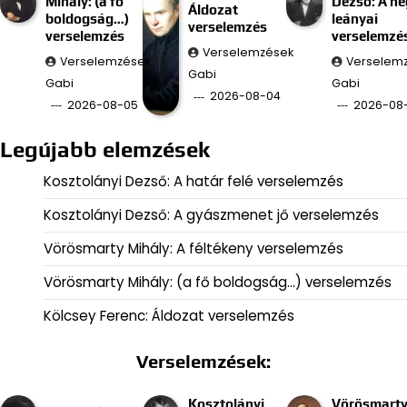
Mihály: (a fő
Dezső: A he
Áldozat
boldogság…)
leányai
verselemzés
verselemzés
verselemzé
Verselemzések
Verselemzések
Verselem
Gabi
Gabi
Gabi
2026-08-04
2026-08-05
2026-08
Legújabb elemzések
Kosztolányi Dezső: A határ felé verselemzés
Kosztolányi Dezső: A gyászmenet jő verselemzés
Vörösmarty Mihály: A féltékeny verselemzés
Vörösmarty Mihály: (a fő boldogság…) verselemzés
Kölcsey Ferenc: Áldozat verselemzés
Verselemzések:
Kosztolányi
Vörösmart