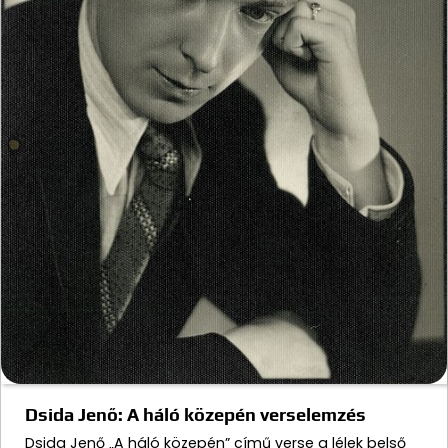
Dsida Jenő: A háló közepén verselemzés
Dsida Jenő „A háló közepén” című verse a lélek belső