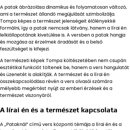
A patak ábrázolása dinamikus és folyamatosan változó,
ami a természet állandó megújulását szimbolizálja.
Tompa képes a természet jelenségeit élőlényekké
formálni, így a patak nemcsak látvány, hanem a lírai én
lelkiállapotának kivetülése is. A versben a patak hangja
és mozgása az érzelmek áradását és a belső
feszültséget is kifejezi.
A természeti képek Tompa költészetében nem csupán
esztétikai funkciót töltenek be, hanem a vers hangulatát
és üzenetét is alakítják. A természet és a lírai én
összekapcsolódása révén a vers olvasói számára
mélyebb megértést nyújt az emberi érzések és a
természet viszonyáról.
A lírai én és a természet kapcsolata
A „Pataknál” című vers központi témája a lírai én és a