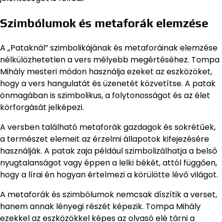
Szimbólumok és metaforák elemzése
A „Pataknál” szimbolikájának és metaforáinak elemzése
nélkülözhetetlen a vers mélyebb megértéséhez. Tompa
Mihály mesteri módon használja ezeket az eszközöket,
hogy a vers hangulatát és üzenetét közvetítse. A patak
önmagában is szimbolikus, a folytonosságot és az élet
körforgását jelképezi.
A versben található metaforák gazdagok és sokrétűek,
a természet elemeit az érzelmi állapotok kifejezésére
használják. A patak zaja például szimbolizálhatja a belső
nyugtalanságot vagy éppen a lelki békét, attól függően,
hogy a lírai én hogyan értelmezi a körülötte lévő világot.
A metaforák és szimbólumok nemcsak díszítik a verset,
hanem annak lényegi részét képezik. Tompa Mihály
ezekkel az eszközökkel képes az olvasó elé tárni a