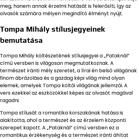
meg, hanem annak érzelmi hatását is felerősíti, így az
olvasók számára mélyen megindító élményt nyújt.
Tompa Mihály stílusjegyeinek
bemutatása
Tompa Mihály költészetének stílusjegyei a „Pataknál”
című versben is világosan megmutatkoznak. A
természet iránti mély szeretet, a lírai én belső világának
finom ábrázolása és a gazdag képi világ mind olyan
elemek, amelyek Tompa költői világának jellemzői. A
vers ezekkel az eszközökkel képes az olvasót magával
ragadni.
Tompa stílusát a romantika korszakának hatása is
alakította, ahol a természet és az érzelem központi
szerepet kapott. A „Pataknál” című versben ez a
romantikus érzékenység és a természet iránti áhítat