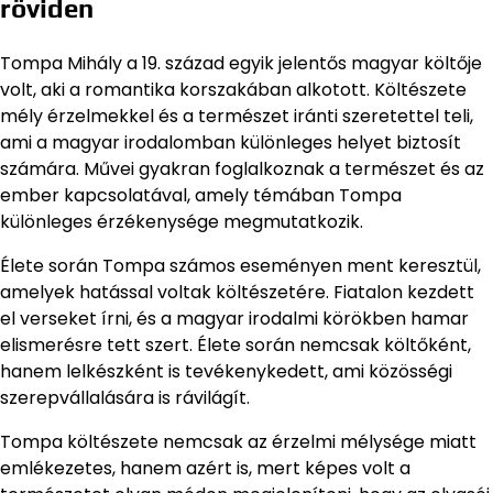
röviden
Tompa Mihály a 19. század egyik jelentős magyar költője
volt, aki a romantika korszakában alkotott. Költészete
mély érzelmekkel és a természet iránti szeretettel teli,
ami a magyar irodalomban különleges helyet biztosít
számára. Művei gyakran foglalkoznak a természet és az
ember kapcsolatával, amely témában Tompa
különleges érzékenysége megmutatkozik.
Élete során Tompa számos eseményen ment keresztül,
amelyek hatással voltak költészetére. Fiatalon kezdett
el verseket írni, és a magyar irodalmi körökben hamar
elismerésre tett szert. Élete során nemcsak költőként,
hanem lelkészként is tevékenykedett, ami közösségi
szerepvállalására is rávilágít.
Tompa költészete nemcsak az érzelmi mélysége miatt
emlékezetes, hanem azért is, mert képes volt a