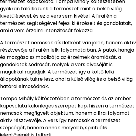
természet kapcsolata. Tompa Mihály költészetében
gyakran találkozunk a természet mint a belső világ
kivetülésével, és ez a vers sem kivétel. A lírai én a
természet segítségével fejezi ki érzéseit és gondolatait,
ami a vers érzelmi intenzitását fokozza.
A természet nemcsak díszletként van jelen, hanem aktív
résztvevője a lírai én lelki folyamataiban. A patak hangja
és mozgása szimbolizálja az érzelmek áramlását, a
gondolatok sodrását, melyek a vers olvasóját is
magukkal ragadják. A természet így a költő lelki
állapotának tükre lesz, ahol a külső világ és a belső világ
határai elmosódnak.
Tompa Mihály költészetében a természet és az ember
kapcsolata különleges szerepet kap, hiszen a természet
nemcsak megfigyelt objektum, hanem a lírai folyamat
aktív résztvevője. A vers így nemcsak a természet
szépségét, hanem annak mélyebb, spirituális
jelentőségét is felfedi.