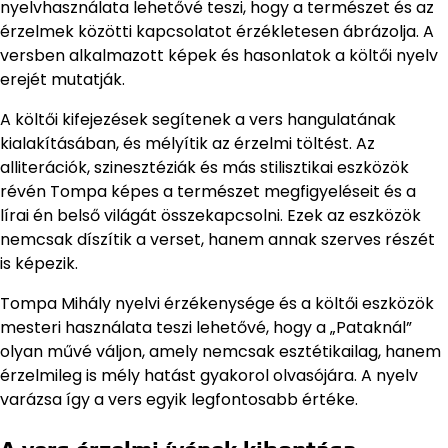
nyelvhasználata lehetővé teszi, hogy a természet és az
érzelmek közötti kapcsolatot érzékletesen ábrázolja. A
versben alkalmazott képek és hasonlatok a költői nyelv
erejét mutatják.
A költői kifejezések segítenek a vers hangulatának
kialakításában, és mélyítik az érzelmi töltést. Az
alliterációk, szinesztéziák és más stilisztikai eszközök
révén Tompa képes a természet megfigyeléseit és a
lírai én belső világát összekapcsolni. Ezek az eszközök
nemcsak díszítik a verset, hanem annak szerves részét
is képezik.
Tompa Mihály nyelvi érzékenysége és a költői eszközök
mesteri használata teszi lehetővé, hogy a „Pataknál”
olyan művé váljon, amely nemcsak esztétikailag, hanem
érzelmileg is mély hatást gyakorol olvasójára. A nyelv
varázsa így a vers egyik legfontosabb értéke.