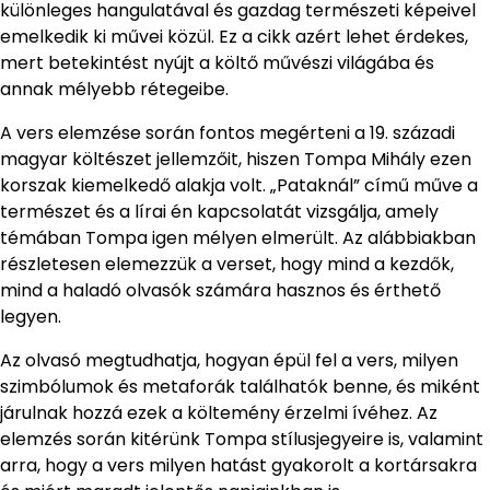
különleges hangulatával és gazdag természeti képeivel
emelkedik ki művei közül. Ez a cikk azért lehet érdekes,
mert betekintést nyújt a költő művészi világába és
annak mélyebb rétegeibe.
A vers elemzése során fontos megérteni a 19. századi
magyar költészet jellemzőit, hiszen Tompa Mihály ezen
korszak kiemelkedő alakja volt. „Pataknál” című műve a
természet és a lírai én kapcsolatát vizsgálja, amely
témában Tompa igen mélyen elmerült. Az alábbiakban
részletesen elemezzük a verset, hogy mind a kezdők,
mind a haladó olvasók számára hasznos és érthető
legyen.
Az olvasó megtudhatja, hogyan épül fel a vers, milyen
szimbólumok és metaforák találhatók benne, és miként
járulnak hozzá ezek a költemény érzelmi ívéhez. Az
elemzés során kitérünk Tompa stílusjegyeire is, valamint
arra, hogy a vers milyen hatást gyakorolt a kortársakra