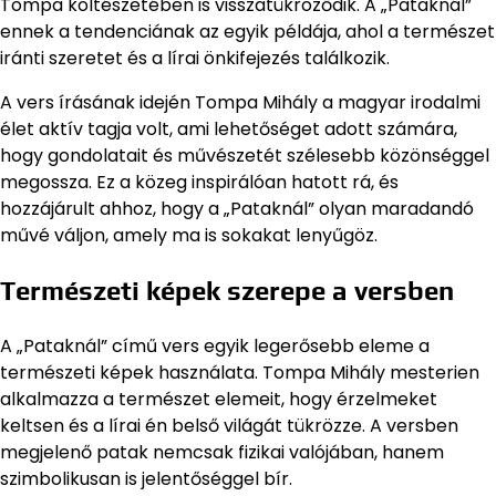
Tompa költészetében is visszatükröződik. A „Pataknál”
ennek a tendenciának az egyik példája, ahol a természet
iránti szeretet és a lírai önkifejezés találkozik.
A vers írásának idején Tompa Mihály a magyar irodalmi
élet aktív tagja volt, ami lehetőséget adott számára,
hogy gondolatait és művészetét szélesebb közönséggel
megossza. Ez a közeg inspirálóan hatott rá, és
hozzájárult ahhoz, hogy a „Pataknál” olyan maradandó
művé váljon, amely ma is sokakat lenyűgöz.
Természeti képek szerepe a versben
A „Pataknál” című vers egyik legerősebb eleme a
természeti képek használata. Tompa Mihály mesterien
alkalmazza a természet elemeit, hogy érzelmeket
keltsen és a lírai én belső világát tükrözze. A versben
megjelenő patak nemcsak fizikai valójában, hanem
szimbolikusan is jelentőséggel bír.