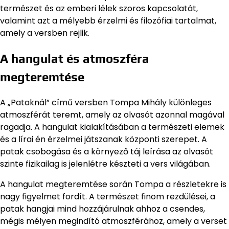
természet és az emberi lélek szoros kapcsolatát,
valamint azt a mélyebb érzelmi és filozófiai tartalmat,
amely a versben rejlik.
A hangulat és atmoszféra
megteremtése
A „Pataknál” című versben Tompa Mihály különleges
atmoszférát teremt, amely az olvasót azonnal magával
ragadja. A hangulat kialakításában a természeti elemek
és a lírai én érzelmei játszanak központi szerepet. A
patak csobogása és a környező táj leírása az olvasót
szinte fizikailag is jelenlétre készteti a vers világában.
A hangulat megteremtése során Tompa a részletekre is
nagy figyelmet fordít. A természet finom rezdülései, a
patak hangjai mind hozzájárulnak ahhoz a csendes,
mégis mélyen megindító atmoszférához, amely a verset