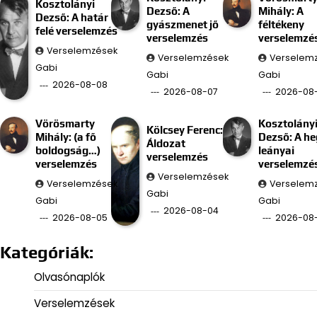
Kosztolányi
Dezső: A
Mihály: A
Dezső: A határ
gyászmenet jő
féltékeny
felé verselemzés
verselemzés
verselemzé
Verselemzések
Verselemzések
Verselem
Gabi
Gabi
Gabi
2026-08-08
2026-08-07
2026-08
Vörösmarty
Kosztolány
Kölcsey Ferenc:
Mihály: (a fő
Dezső: A he
Áldozat
boldogság…)
leányai
verselemzés
verselemzés
verselemzé
Verselemzések
Verselemzések
Verselem
Gabi
Gabi
Gabi
2026-08-04
2026-08-05
2026-08
Kategóriák:
Olvasónaplók
Verselemzések