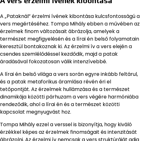
A vers érzelmi ívének kibontása
A „Pataknál” érzelmi ívének kibontása kulcsfontosságú a
vers megértéséhez. Tompa Mihály ebben a művében az
érzelmek finom változásait ábrázolja, amelyek a
természet megfigyelésén és a lírai én belső folyamatain
keresztül bontakoznak ki. Az érzelmi ív a vers elején a
csendes szemlélődéssel kezdődik, majd a patak
áradásával fokozatosan válik intenzívebbé.
A lírai én belső világa a vers során egyre inkább feltárul,
és a patak metaforikus áramlása révén éri el
tetőpontját. Az érzelmek hullámzása és a természet
dinamikája közötti párhuzam a vers végére harmóniába
rendeződik, ahol a lírai én és a természet közötti
kapcsolat megnyugvást hoz.
Tompa Mihály ezzel a verssel is bizonyítja, hogy kiváló
érzékkel képes az érzelmek finomságait és intenzitását
ábrázolni. Az érzelmi ív nemcsak a vers struktúráját adja