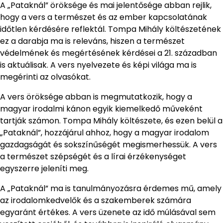
A „Pataknál” öröksége és mai jelentősége abban rejlik,
hogy a vers a természet és az ember kapcsolatának
időtlen kérdésére reflektál. Tompa Mihály költészetének
ez a darabja ma is releváns, hiszen a természet
védelmének és megértésének kérdései a 21. században
is aktuálisak. A vers nyelvezete és képi világa ma is
megérinti az olvasókat.
A vers öröksége abban is megmutatkozik, hogy a
magyar irodalmi kánon egyik kiemelkedő műveként
tartják számon. Tompa Mihály költészete, és ezen belül a
„Pataknál”, hozzájárul ahhoz, hogy a magyar irodalom
gazdagságát és sokszínűségét megismerhessük. A vers
a természet szépségét és a lírai érzékenységet
egyszerre jeleníti meg.
A „Pataknál” ma is tanulmányozásra érdemes mű, amely
az irodalomkedvelők és a szakemberek számára
egyaránt értékes. A vers üzenete az idő múlásával sem