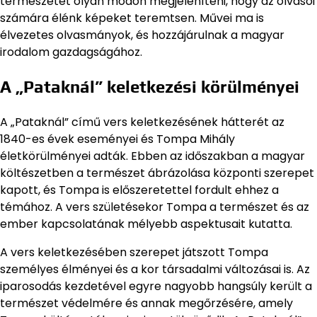
természetet olyan módon megjeleníteni, hogy az olvasói
számára élénk képeket teremtsen. Művei ma is
élvezetes olvasmányok, és hozzájárulnak a magyar
irodalom gazdagságához.
A „Pataknál” keletkezési körülményei
A „Pataknál” című vers keletkezésének hátterét az
1840-es évek eseményei és Tompa Mihály
életkörülményei adták. Ebben az időszakban a magyar
költészetben a természet ábrázolása központi szerepet
kapott, és Tompa is előszeretettel fordult ehhez a
témához. A vers születésekor Tompa a természet és az
ember kapcsolatának mélyebb aspektusait kutatta.
A vers keletkezésében szerepet játszott Tompa
személyes élményei és a kor társadalmi változásai is. Az
iparosodás kezdetével egyre nagyobb hangsúly került a
természet védelmére és annak megőrzésére, amely