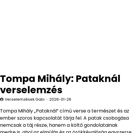
Tompa Mihály: Pataknál
verselemzés
Verselemzések Gabi
2026-01-26
Tompa Mihály „Pataknál” című verse a természet és az
ember szoros kapcsolatát tárja fel. A patak csobogása
nemcsak a táj része, hanem a költő gondolatainak
medre is, ahol az elmúlás és az örökkévalóság egyszerre