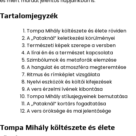
és miért maradt jelentős napjainkban is.
Tartalomjegyzék
Tompa Mihály költészete és élete röviden
A „Pataknál” keletkezési körülményei
Természeti képek szerepe a versben
A lírai én és a természet kapcsolata
Szimbólumok és metaforák elemzése
A hangulat és atmoszféra megteremtése
Ritmus és rímképlet vizsgálata
Nyelvi eszközök és költői kifejezések
A vers érzelmi ívének kibontása
Tompa Mihály stílusjegyeinek bemutatása
A „Pataknál” kortárs fogadtatása
A vers öröksége és mai jelentősége
Tompa Mihály költészete és élete