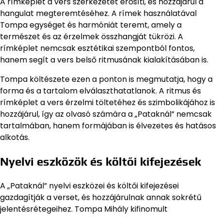
A rímképlet a vers szerkezetét erősíti, és hozzájárul a
hangulat megteremtéséhez. A rímek használatával
Tompa egységet és harmóniát teremt, amely a
természet és az érzelmek összhangját tükrözi. A
rímképlet nemcsak esztétikai szempontból fontos,
hanem segít a vers belső ritmusának kialakításában is.
Tompa költészete ezen a ponton is megmutatja, hogy a
forma és a tartalom elválaszthatatlanok. A ritmus és
rímképlet a vers érzelmi töltetéhez és szimbolikájához is
hozzájárul, így az olvasó számára a „Pataknál” nemcsak
tartalmában, hanem formájában is élvezetes és hatásos
alkotás.
Nyelvi eszközök és költői kifejezések
A „Pataknál” nyelvi eszközei és költői kifejezései
gazdagítják a verset, és hozzájárulnak annak sokrétű
jelentésrétegeihez. Tompa Mihály kifinomult