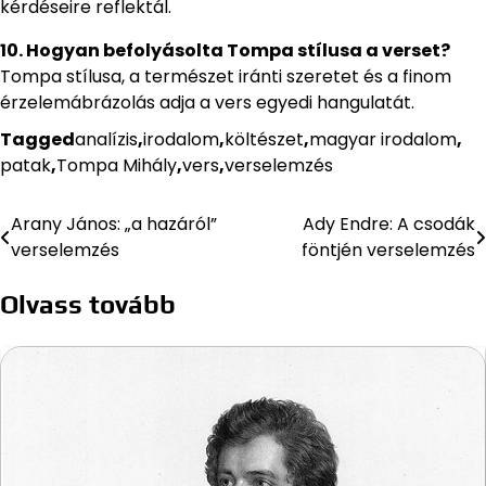
kérdéseire reflektál.
10. Hogyan befolyásolta Tompa stílusa a verset?
Tompa stílusa, a természet iránti szeretet és a finom
érzelemábrázolás adja a vers egyedi hangulatát.
Tagged
analízis
,
irodalom
,
költészet
,
magyar irodalom
,
patak
,
Tompa Mihály
,
vers
,
verselemzés
Arany János: „a hazáról”
Ady Endre: A csodák
Bejegyzés
verselemzés
föntjén verselemzés
navigáció
Olvass tovább