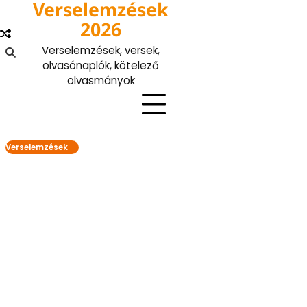
Verselemzések
Skip
to
2026
content
Verselemzések, versek,
olvasónaplók, kötelező
olvasmányok
Verselemzések