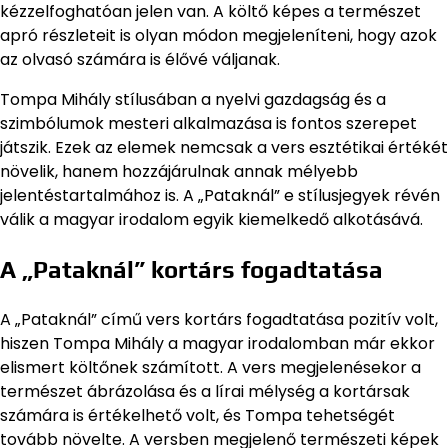
kézzelfoghatóan jelen van. A költő képes a természet
apró részleteit is olyan módon megjeleníteni, hogy azok
az olvasó számára is élővé váljanak.
Tompa Mihály stílusában a nyelvi gazdagság és a
szimbólumok mesteri alkalmazása is fontos szerepet
játszik. Ezek az elemek nemcsak a vers esztétikai értékét
növelik, hanem hozzájárulnak annak mélyebb
jelentéstartalmához is. A „Pataknál” e stílusjegyek révén
válik a magyar irodalom egyik kiemelkedő alkotásává.
A „Pataknál” kortárs fogadtatása
A „Pataknál” című vers kortárs fogadtatása pozitív volt,
hiszen Tompa Mihály a magyar irodalomban már ekkor
elismert költőnek számított. A vers megjelenésekor a
természet ábrázolása és a lírai mélység a kortársak
számára is értékelhető volt, és Tompa tehetségét
tovább növelte. A versben megjelenő természeti képek