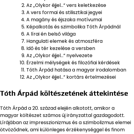
Az „Olykor éjjel…” vers keletkezése
A vers formai és stilisztikai jegyei
A magány és éjszaka motívumai
Képalkotás és szimbolika Tóth Árpádnál
A lírai én belső világa
Hangulati elemek és atmoszféra
Idő és tér kezelése a versben
Az „Olykor éjjel…” nyelvezete
Érzelmi mélységek és filozófiai kérdések
Tóth Árpád hatása a magyar irodalomban
Az „Olykor éjjel…” kortárs értelmezései
Tóth Árpád költészetének áttekintése
Tóth Árpád a 20. század elején alkotott, amikor a
magyar költészet számos új irányzattal gazdagodott.
Lírájában az impresszionizmus és a szimbolizmus elemei
ötvöződnek, ami különleges érzékenységgel és finom