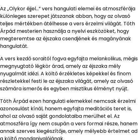
Az „Olykor éjjel…” vers hangulati elemei és atmoszférája
különleges szerepet játszanak abban, hogy az olvasó
teljes mértékben átélhesse a vers érzelmi világát. Tóth
Árpád mesterien használja a nyelvi eszközöket, hogy
megteremtse az éjszaka csendjének és magányának
hangulatát.
A vers kezdő soraitól fogva egyfajta melankolikus, mégis
megnyugtató légkör árad, amely az éjszaka mély
nyugalmát idézi. A költő érzékletes képekkel és finom
részletekkel festi le az éjszaka világát, amely az olvasó
számára ismerős és egyben misztikus élményt nyújt.
Tóth Árpád ezen hangulati elemekkel nemcsak érzelmi
azonosulást kínál, hanem egyfajta meditációs teret is,
ahol az olvasó saját gondolataiba merülhet el. Az
atmoszféra így nem csupán a vers formai része, hanem
annak szerves kiegészítője, amely mélyebb értelmet ad
a költő mondanivalójának.