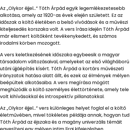
Az „Olykor éjjel…” Tóth Árpád egyik legemlékezetesebb
alkotása, amely az 1920-as évek elején született. Ez az
időszak a költő életében a belső vívódások és a művészi
kiteljesedés korszaka volt. A vers írása idején Tóth Árpád
már elismert költőként tevékenykedett, és számos
irodalmi körben mozogott.
A vers keletkezésének időszaka egybeesik a magyar
társadalom változásaival, amelyeket az első világháború
utáni újjáépítés kísért. Tóth Árpád a kortárs művészeti
irányzatok hatása alatt állt, és ezek az élmények mélyen
beépültek alkotásaiba. A vers megírása mögött
meghúzódik a költő személyes élettörténete, amely tele
volt kihívásokkal és introspektív pillanatokkal.
Az „Olykor éjjel…” vers különleges helyet foglal el a költő
életművében, mivel tökéletes példája annak, hogyan tud
Tóth Árpád az éjszaka és a magány univerzális témáit
egyesíteni egy mélyen intim lírai kifejezésben.