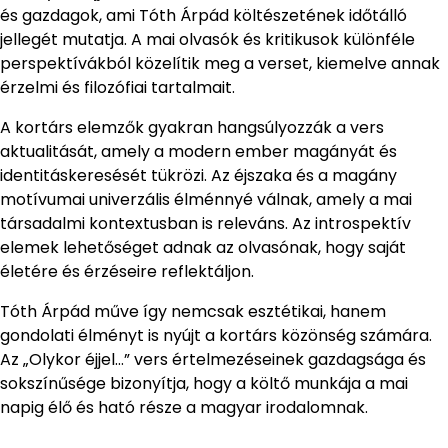
és gazdagok, ami Tóth Árpád költészetének időtálló
jellegét mutatja. A mai olvasók és kritikusok különféle
perspektívákból közelítik meg a verset, kiemelve annak
érzelmi és filozófiai tartalmait.
A kortárs elemzők gyakran hangsúlyozzák a vers
aktualitását, amely a modern ember magányát és
identitáskeresését tükrözi. Az éjszaka és a magány
motívumai univerzális élménnyé válnak, amely a mai
társadalmi kontextusban is releváns. Az introspektív
elemek lehetőséget adnak az olvasónak, hogy saját
életére és érzéseire reflektáljon.
Tóth Árpád műve így nemcsak esztétikai, hanem
gondolati élményt is nyújt a kortárs közönség számára.
Az „Olykor éjjel…” vers értelmezéseinek gazdagsága és
sokszínűsége bizonyítja, hogy a költő munkája a mai
napig élő és ható része a magyar irodalomnak.