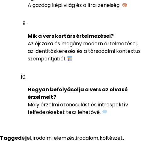
A gazdag képi világ és a lírai zeneiség.
Mik a vers kortárs értelmezései?
Az éjszaka és magány modern értelmezései,
az identitáskeresés és a társadalmi kontextus
szempontjából.
Hogyan befolyásolja a vers az olvasó
érzelmeit?
Mély érzelmi azonosulást és introspektív
felfedezéseket tesz lehetővé.
Tagged
éjjel
,
irodalmi elemzés
,
irodalom
,
költészet
,