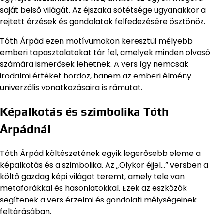
saját belső világát. Az éjszaka sötétsége ugyanakkor a
rejtett érzések és gondolatok felfedezésére ösztönöz.
Tóth Árpád ezen motívumokon keresztül mélyebb
emberi tapasztalatokat tár fel, amelyek minden olvasó
számára ismerősek lehetnek. A vers így nemcsak
irodalmi értéket hordoz, hanem az emberi élmény
univerzális vonatkozásaira is rámutat.
Képalkotás és szimbolika Tóth
Árpádnál
Tóth Árpád költészetének egyik legerősebb eleme a
képalkotás és a szimbolika. Az „Olykor éjjel…” versben a
költő gazdag képi világot teremt, amely tele van
metaforákkal és hasonlatokkal. Ezek az eszközök
segítenek a vers érzelmi és gondolati mélységeinek
feltárásában.