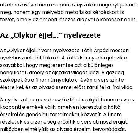
alkalmazásával nem csupán az éjszakai magányt jeleníti
meg, hanem egy mélyebb metafizikai kérdéskört is
felvet, amely az emberi létezés alapvető kérdéseit érinti.
Az „Olykor éjjel…” nyelvezete
Az „Olykor éjjel…” vers nyelvezete Tóth Árpád mesteri
nyelvhasználatát tükrözi. A költő könnyedén játszik a
szavakkal, hogy megteremtse azt a különleges
hangulatot, amely az éjszaka világát idézi. A gazdag
szóképek és a finom árnyalatok révén a vers szinte
életre kel, és az olvasó szemei előtt tárul fel a lírai világ.
A nyelvezet nemcsak eszközként szolgál, hanem a vers
központi elemévé válik, amelyen keresztül a költő
érzelmi és gondolati tartalmakat közvetít. A finom
részletek és a zeneiség erősítik a vers atmoszféráját,
miközben elmélyítik az olvasó érzelmi bevonódását.