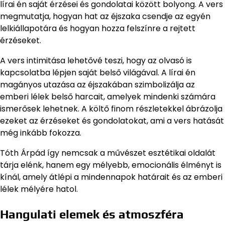
lírai én saját érzései és gondolatai között bolyong. A vers
megmutatja, hogyan hat az éjszaka csendje az egyén
lelkiállapotára és hogyan hozza felszínre a rejtett
érzéseket.
A vers intimitása lehetővé teszi, hogy az olvasó is
kapcsolatba lépjen saját belső világával. A lírai én
magányos utazása az éjszakában szimbolizálja az
emberi lélek belső harcait, amelyek mindenki számára
ismerősek lehetnek. A költő finom részletekkel ábrázolja
ezeket az érzéseket és gondolatokat, ami a vers hatását
még inkább fokozza.
Tóth Árpád így nemcsak a művészet esztétikai oldalát
tárja elénk, hanem egy mélyebb, emocionális élményt is
kínál, amely átlépi a mindennapok határait és az emberi
lélek mélyére hatol.
Hangulati elemek és atmoszféra