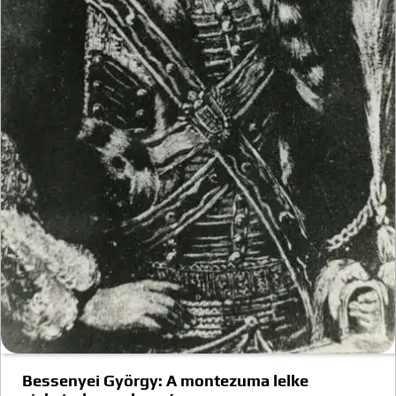
Bessenyei György: A montezuma lelke