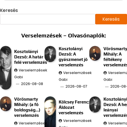
Keresés
Keresés
Verselemzések – Olvasónaplók:
Kosztolányi
Vörösmart
Kosztolányi
Dezső: A
Mihály: A
Dezső: A határ
gyászmenet jő
féltékeny
felé verselemzés
verselemzés
verselemzé
Verselemzések
Verselemzések
Verselem
Gabi
Gabi
Gabi
2026-08-08
2026-08-07
2026-08
Vörösmarty
Kosztolány
Kölcsey Ferenc:
Mihály: (a fő
Dezső: A he
Áldozat
boldogság…)
leányai
verselemzés
verselemzés
verselemzé
Verselemzések
Verselemzések
Verselem