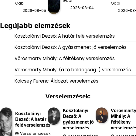
Gabi
Gabi
Gabi
2026-08-04
2026-08-05
2026-08
Legújabb elemzések
Kosztolányi Dezső: A határ felé verselemzés
Kosztolányi Dezső: A gyászmenet jő verselemzés
Vörösmarty Mihály: A féltékeny verselemzés
Vörösmarty Mihály: (a fő boldogság…) verselemzés
Kölcsey Ferenc: Áldozat verselemzés
Verselemzések:
Kosztolányi
Vörösmart
Kosztolányi
Dezső: A
Mihály: A
Dezső: A határ
gyászmenet jő
féltékeny
felé verselemzés
verselemzés
verselemzé
Verselemzések