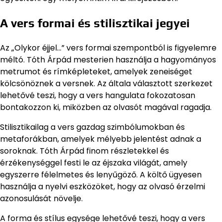
A vers formai és stilisztikai jegyei
Az „Olykor éjjel…” vers formai szempontból is figyelemre
méltó. Tóth Árpád mesterien használja a hagyományos
metrumot és rímképleteket, amelyek zeneiséget
kölcsönöznek a versnek. Az általa választott szerkezet
lehetővé teszi, hogy a vers hangulata fokozatosan
bontakozzon ki, miközben az olvasót magával ragadja.
Stilisztikailag a vers gazdag szimbólumokban és
metaforákban, amelyek mélyebb jelentést adnak a
soroknak. Tóth Árpád finom részletekkel és
érzékenységgel festi le az éjszaka világát, amely
egyszerre félelmetes és lenyűgöző. A költő ügyesen
használja a nyelvi eszközöket, hogy az olvasó érzelmi
azonosulását növelje.
A forma és stílus egysége lehetővé teszi, hogy a vers