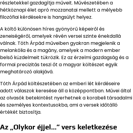
részletekkel gazdagítja műveit. Művészetében a
hétköznapi élet apró mozzanatai mellett a mélyebb
filozófiai kérdésekre is hangsúlyt helyez.
A költő különösen híres gyönyörű képeiről és
zeneiségéről, amelyek révén versei szinte énekdallá
válnak. Tóth Árpád műveiben gyakran megjelenik a
melankólia és a magány, amelyek a modern ember
belső küzdelmeit tükrözik. Ez az érzelmi gazdagság és a
formai precizitás teszi őt a magyar költészet egyik
meghatározó alakjává.
Tóth Árpád költészetében az emberi lét kérdéseire
adott válaszok keresése áll a középpontban. Művei által
az olvasók betekintést nyerhetnek a korabeli társadalmi
és személyes kontextusokba, ami a versek időtálló
értékét biztosítja.
Az „Olykor éjjel…” vers keletkezése