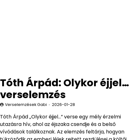
Tóth Árpád: Olykor éjjel…
verselemzés
Verselemzések Gabi
2026-01-28
Tóth Árpád „Olykor éjjel…” verse egy mély érzelmi
utazásra hív, ahol az éjszaka csendje és a belső
vívódások találkoznak. Az elemzés feltárja, hogyan
tükröződik az emberi lélek rejtett rezdülései a költői