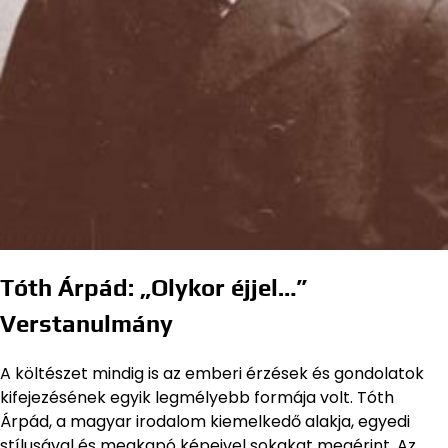
Tóth Árpád: „Olykor éjjel…”
Verstanulmány
A költészet mindig is az emberi érzések és gondolatok
kifejezésének egyik legmélyebb formája volt. Tóth
Árpád, a magyar irodalom kiemelkedő alakja, egyedi
stílusával és megkapó képeivel sokakat megérint. Az