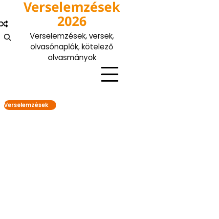
Verselemzések
Skip
to
2026
content
Verselemzések, versek,
olvasónaplók, kötelező
olvasmányok
Verselemzések