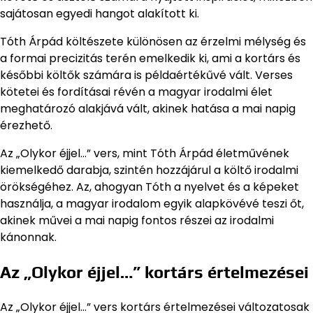
sajátosan egyedi hangot alakított ki.
Tóth Árpád költészete különösen az érzelmi mélység és
a formai precizitás terén emelkedik ki, ami a kortárs és
későbbi költők számára is példaértékűvé vált. Verses
kötetei és fordításai révén a magyar irodalmi élet
meghatározó alakjává vált, akinek hatása a mai napig
érezhető.
Az „Olykor éjjel…” vers, mint Tóth Árpád életművének
kiemelkedő darabja, szintén hozzájárul a költő irodalmi
örökségéhez. Az, ahogyan Tóth a nyelvet és a képeket
használja, a magyar irodalom egyik alapkövévé teszi őt,
akinek művei a mai napig fontos részei az irodalmi
kánonnak.
Az „Olykor éjjel…” kortárs értelmezései
Az „Olykor éjjel…” vers kortárs értelmezései változatosak