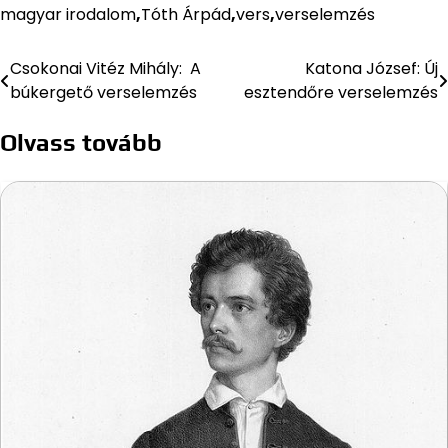
magyar irodalom
,
Tóth Árpád
,
vers
,
verselemzés
Csokonai Vitéz Mihály: A
Katona József: Új
Bejegyzés
búkergető verselemzés
esztendőre verselemzés
navigáció
Olvass tovább