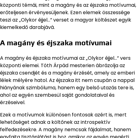
központi témái, mint a magány és az éjszaka motívumai,
erőteljesen érvényesüljenek. Ezen elemek összessége
teszi az „Olykor éjjel…” verset a magyar költészet egyik
kiemelkedő darabjává.
A magány és éjszaka motívumai
A magány és éjszaka motívumai az „Olykor éjjel…” vers
központi elemei. Tóth Árpád mesterien ábrázolja az
éjszaka csendjét és a magány érzését, amely az emberi
lélek mélyére hatol. Az éjszaka itt nem csupán a nappal
hiányának szimbóluma, hanem egy belső utazás tere is,
ahol az egyén szembesül saját gondolataival és
érzéseivel.
Ezek a motívumok különösen fontosak azért is, mert
lehetőséget adnak a költőnek az introspektív
felfedezésekre. A magány nemcsak fájdalmat, hanem
egyfajta tisztánlátást is hoz, amikor az egyén megérti