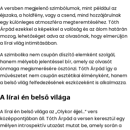
A versben megjelenő szimbólumok, mint például az
éjszaka, a holdfény, vagy a csend, mind hozzájárulnak
egy különleges atmoszféra megteremtéséhez. Tóth
Árpád ezekkel a képekkel a valóság és az álom határán
mozog, lehetőséget adva az olvasónak, hogy elmerüljön
a lírai világ intimitásában.
A szimbolika nem csupán díszítő elemként szolgál,
hanem mélyebb jelentéssel bír, amely az olvasót
önmaga megismerésére ösztönzi. Tóth Árpád így a
művészetet nem csupán esztétikai élményként, hanem
a belső világ felfedezésének eszközeként is alkalmazza.
A lírai én belső világa
A lírai én belső világa az „Olykor éjjel…” vers
középpontjában áll. Tóth Árpád a versen keresztül egy
mélyen introspektív utazást mutat be, amely során a