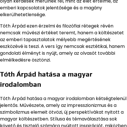
olyan kérdések merülnek fel, mint az élet értelme, az
emberi kapcsolatok jelentősége és a magány
elkerülhetetlensége.
Tóth Árpád ezen érzelmi és filozófiai rétegek révén
nemcsak művészi értéket teremt, hanem a költészetet
az emberi tapasztalatok mélyebb megértésének
eszközévé is teszi. A vers így nemcsak esztétikai, hanem
gondolati élményt is nyújt, amely az olvasót további
elmélkedésre ösztönzi.
Tóth Árpád hatása a magyar
irodalomban
Tóth Árpád hatása a magyar irodalomban kétségtelenül
jelentős. Művészete, amely az impresszionizmus és a
szimbolizmus elemeit ötvözi, új perspektívákat nyitott a
magyar költészetben. Stílusa és témaválasztása sok
követő és tisztelő számára nyújtott inspirációt, miközben