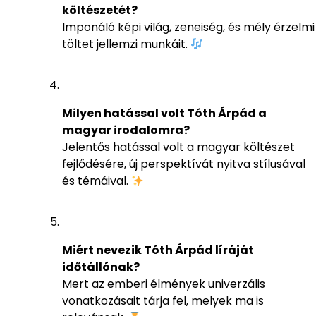
költészetét?
Imponáló képi világ, zeneiség, és mély érzelmi
töltet jellemzi munkáit.
Milyen hatással volt Tóth Árpád a
magyar irodalomra?
Jelentős hatással volt a magyar költészet
fejlődésére, új perspektívát nyitva stílusával
és témáival.
Miért nevezik Tóth Árpád líráját
időtállónak?
Mert az emberi élmények univerzális
vonatkozásait tárja fel, melyek ma is