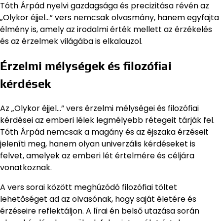
Tóth Árpád nyelvi gazdagsága és precizitása révén az
„Olykor éjjel…” vers nemcsak olvasmány, hanem egyfajta
élmény is, amely az irodalmi érték mellett az érzékelés
és az érzelmek világába is elkalauzol.
Érzelmi mélységek és filozófiai
kérdések
Az „Olykor éjjel…” vers érzelmi mélységei és filozófiai
kérdései az emberi lélek legmélyebb rétegeit tárják fel.
Tóth Árpád nemcsak a magány és az éjszaka érzéseit
jeleníti meg, hanem olyan univerzális kérdéseket is
felvet, amelyek az emberi lét értelmére és céljára
vonatkoznak.
A vers sorai között meghúzódó filozófiai töltet
lehetőséget ad az olvasónak, hogy saját életére és
érzéseire reflektáljon. A lírai én belső utazása során