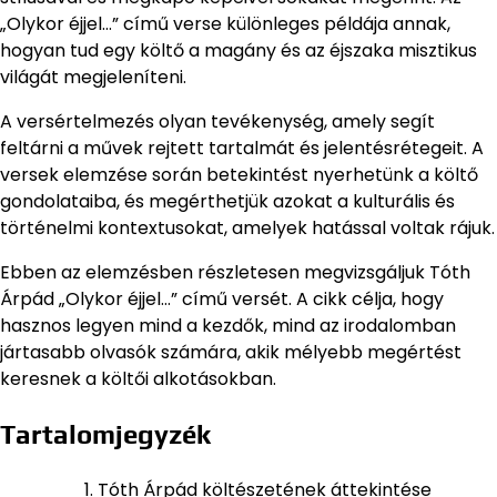
„Olykor éjjel…” című verse különleges példája annak,
hogyan tud egy költő a magány és az éjszaka misztikus
világát megjeleníteni.
A versértelmezés olyan tevékenység, amely segít
feltárni a művek rejtett tartalmát és jelentésrétegeit. A
versek elemzése során betekintést nyerhetünk a költő
gondolataiba, és megérthetjük azokat a kulturális és
történelmi kontextusokat, amelyek hatással voltak rájuk.
Ebben az elemzésben részletesen megvizsgáljuk Tóth
Árpád „Olykor éjjel…” című versét. A cikk célja, hogy
hasznos legyen mind a kezdők, mind az irodalomban
jártasabb olvasók számára, akik mélyebb megértést
keresnek a költői alkotásokban.
Tartalomjegyzék
Tóth Árpád költészetének áttekintése