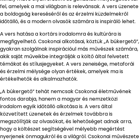
fel, amelyek a mai világban is relevánsak. A vers üzenete
a boldogság kereséséről és az érzelmi küzdelmekről
időtálló, és a modern olvasók számára is inspiráló lehet.
A vers hatása a kortárs irodalomra és kultúrára is
megfigyelhető. Csokonai alkotásai, köztük „A búkergető”,
gyakran szolgálnak inspirációul más művészek számára,
akik saját műveikbe integrálják a költő által felvetett
témákat és stílusjegyeket. A vers zeneisége, metaforái
és érzelmi mélysége olyan értékek, amelyek ma is
értékelhetők és alkalmazhatók.
„A búkergető” tehát nemcsak Csokonai életművének
fontos darabja, hanem a magyar és nemzetközi
irodalom egyik időtálló alkotása is. A vers által
közvetített üzenetek és érzelmek továbbra is
megszólítják az olvasókat, és lehetőséget adnak arra,
hogy a költészet segítségével mélyebb megértést
nyerjenek önmagukról és a világról. Csokonai művészete