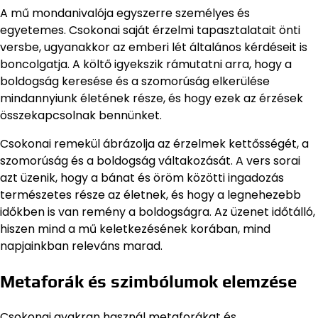
A mű mondanivalója egyszerre személyes és
egyetemes. Csokonai saját érzelmi tapasztalatait önti
versbe, ugyanakkor az emberi lét általános kérdéseit is
boncolgatja. A költő igyekszik rámutatni arra, hogy a
boldogság keresése és a szomorúság elkerülése
mindannyiunk életének része, és hogy ezek az érzések
összekapcsolnak bennünket.
Csokonai remekül ábrázolja az érzelmek kettősségét, a
szomorúság és a boldogság váltakozását. A vers sorai
azt üzenik, hogy a bánat és öröm közötti ingadozás
természetes része az életnek, és hogy a legnehezebb
időkben is van remény a boldogságra. Az üzenet időtálló,
hiszen mind a mű keletkezésének korában, mind
napjainkban releváns marad.
Metaforák és szimbólumok elemzése
Csokonai gyakran használ metaforákat és