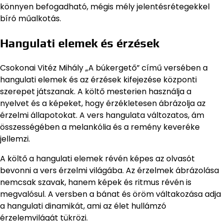
könnyen befogadható, mégis mély jelentésrétegekkel
bíró műalkotás.
Hangulati elemek és érzések
Csokonai Vitéz Mihály „A búkergető” című versében a
hangulati elemek és az érzések kifejezése központi
szerepet játszanak. A költő mesterien használja a
nyelvet és a képeket, hogy érzékletesen ábrázolja az
érzelmi állapotokat. A vers hangulata változatos, ám
összességében a melankólia és a remény keveréke
jellemzi.
A költő a hangulati elemek révén képes az olvasót
bevonni a vers érzelmi világába. Az érzelmek ábrázolása
nemcsak szavak, hanem képek és ritmus révén is
megvalósul. A versben a bánat és öröm váltakozása adja
a hangulati dinamikát, ami az élet hullámzó
érzelemvilágát tükrözi.