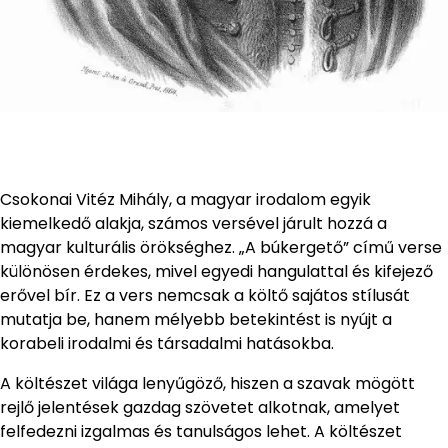
Csokonai Vitéz Mihály, a magyar irodalom egyik
kiemelkedő alakja, számos versével járult hozzá a
magyar kulturális örökséghez. „A búkergető” című verse
különösen érdekes, mivel egyedi hangulattal és kifejező
erővel bír. Ez a vers nemcsak a költő sajátos stílusát
mutatja be, hanem mélyebb betekintést is nyújt a
korabeli irodalmi és társadalmi hatásokba.
A költészet világa lenyűgöző, hiszen a szavak mögött
rejlő jelentések gazdag szövetet alkotnak, amelyet
felfedezni izgalmas és tanulságos lehet. A költészet