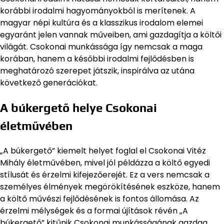
korábbi irodalmi hagyományokból is merítenek. A
magyar népi kultúra és a klasszikus irodalom elemei
egyaránt jelen vannak műveiben, ami gazdagítja a költői
világát. Csokonai munkássága így nemcsak a maga
korában, hanem a későbbi irodalmi fejlődésben is
meghatározó szerepet játszik, inspirálva az utána
következő generációkat.
A búkergető helye Csokonai
életművében
„A búkergető” kiemelt helyet foglal el Csokonai Vitéz
Mihály életművében, mivel jól példázza a költő egyedi
stílusát és érzelmi kifejezőerejét. Ez a vers nemcsak a
személyes élmények megörökítésének eszköze, hanem
a költő művészi fejlődésének is fontos állomása. Az
érzelmi mélységek és a formai újítások révén „A
búkergető” kitűnik Csokonai munkásságának gazdag