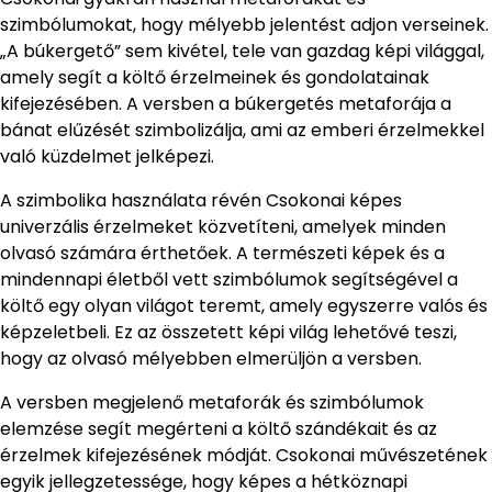
szimbólumokat, hogy mélyebb jelentést adjon verseinek.
„A búkergető” sem kivétel, tele van gazdag képi világgal,
amely segít a költő érzelmeinek és gondolatainak
kifejezésében. A versben a búkergetés metaforája a
bánat elűzését szimbolizálja, ami az emberi érzelmekkel
való küzdelmet jelképezi.
A szimbolika használata révén Csokonai képes
univerzális érzelmeket közvetíteni, amelyek minden
olvasó számára érthetőek. A természeti képek és a
mindennapi életből vett szimbólumok segítségével a
költő egy olyan világot teremt, amely egyszerre valós és
képzeletbeli. Ez az összetett képi világ lehetővé teszi,
hogy az olvasó mélyebben elmerüljön a versben.
A versben megjelenő metaforák és szimbólumok
elemzése segít megérteni a költő szándékait és az
érzelmek kifejezésének módját. Csokonai művészetének
egyik jellegzetessége, hogy képes a hétköznapi