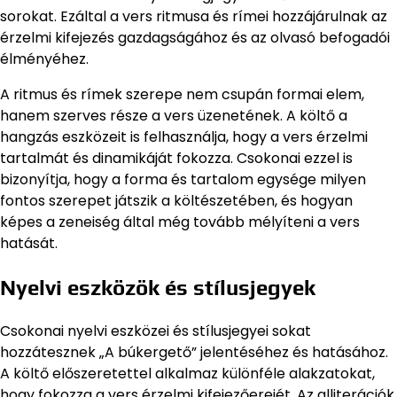
sorokat. Ezáltal a vers ritmusa és rímei hozzájárulnak az
érzelmi kifejezés gazdagságához és az olvasó befogadói
élményéhez.
A ritmus és rímek szerepe nem csupán formai elem,
hanem szerves része a vers üzenetének. A költő a
hangzás eszközeit is felhasználja, hogy a vers érzelmi
tartalmát és dinamikáját fokozza. Csokonai ezzel is
bizonyítja, hogy a forma és tartalom egysége milyen
fontos szerepet játszik a költészetében, és hogyan
képes a zeneiség által még tovább mélyíteni a vers
hatását.
Nyelvi eszközök és stílusjegyek
Csokonai nyelvi eszközei és stílusjegyei sokat
hozzátesznek „A búkergető” jelentéséhez és hatásához.
A költő előszeretettel alkalmaz különféle alakzatokat,
hogy fokozza a vers érzelmi kifejezőerejét. Az alliterációk,