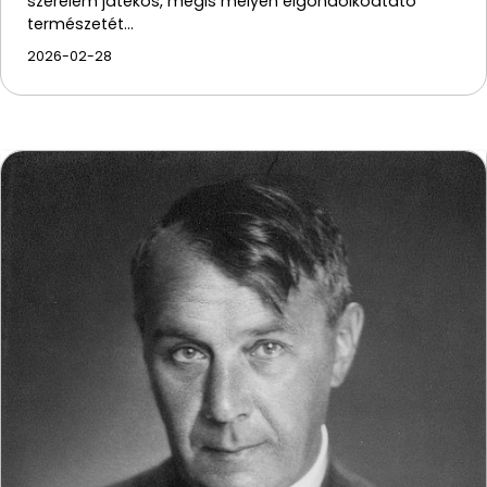
szerelem játékos, mégis mélyen elgondolkodtató
természetét…
2026-02-28