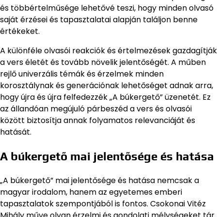
és többértelműsége lehetővé teszi, hogy minden olvasó
saját érzései és tapasztalatai alapján találjon benne
értékeket.
A különféle olvasói reakciók és értelmezések gazdagítják
a vers életét és tovább növelik jelentőségét. A műben
rejlő univerzális témák és érzelmek minden
korosztálynak és generációnak lehetőséget adnak arra,
hogy újra és újra felfedezzék „A búkergető” üzenetét. Ez
az állandóan megújuló párbeszéd a vers és olvasói
között biztosítja annak folyamatos relevanciáját és
hatását.
A búkergető mai jelentősége és hatása
„A búkergető” mai jelentősége és hatása nemcsak a
magyar irodalom, hanem az egyetemes emberi
tapasztalatok szempontjából is fontos. Csokonai Vitéz
Mihály műve olyan érzelmi és gondolati mélységeket tár