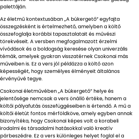
palettáján.
Az életmű kontextusában „A búkergető” egyfajta
összegzésként is értelmezhető, amelyben a költő
összefoglalja korábbi tapasztalatait és művészi
törekvéseit. A versben megfogalmazott érzelmi
vívódások és a boldogság keresése olyan univerzális
témák, amelyek gyakran visszatérnek Csokonai más
műveiben is. Ez a vers jól példázza a költő azon
képességét, hogy személyes élményeit általános
érvényűvé tegye.
Csokonai életművében „A búkergető” helye és
jelentősége nemcsak a vers önálló értéke, hanem a
költői pályafutás összefüggéseiben is értendő. A mű a
költői életút fontos mérföldköve, amely egyben annak
bizonyítéka, hogy Csokonai képes volt a korabeli
irodalmi és társadalmi hatásokkal való kreatív
párbeszédre. Ez a vers különleges helyet foglal el a