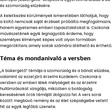
és szomorúság elűzésére.
A keletkezési körülmények ismeretében láthatjuk, hogy
a költő nemcsak saját érzéseit próbálta megfogalmazni,
hanem egyetemes emberi tapasztalatokat is. Csokonai
művészetének egyik legnagyobb érdeme, hogy
személyes élményeit képes volt olyan formában
megörökíteni, amely sokak számára átélhető és érthető.
Téma és mondanivaló a versben
„A búkergető” témája a szomorúság és a bánat elűzése,
valamint az ezzel járó érzelmi küzdelem. Csokonai a
versben az emberi lélek mélységeit és az érzelmi
hullámzásokat vizsgálja, miközben a boldogság
keresésének örök témáját dolgozza fel. A vers sorai
között megbúvó remény és az élet szépségeibe vetett
hit az egyik legfőbb üzenete.