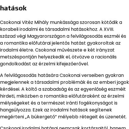
hatások
Csokonai Vitéz Mihály munkássága szorosan kötődik a
korabeli irodalmi és társadalmi hatásokhoz. A XVIII.
század végi Magyarországon a felvilágosodás eszméi és
a romantika előfutárai jelentős hatást gyakoroltak az
irodalmi életre. Csokonai művészete e két irányzat
metszéspontján helyezkedik el, ötvözve a racionális
gondolkodást az érzelmi kifejezőerővel.
A felvilágosodás hatására Csokonai verseiben gyakran
megjelennek a társadalmi problémák és az emberi jogok
kérdései. A költő a szabadság és az egyenlőség eszméit
hirdeti, miközben a romantika előfutáraként az érzelmi
mélységeket és a természet iránti fogékonyságot is
hangsúlyozza. Ezek az irodalmi hatások segítenek
megérteni „A búkergető” mélyebb rétegeit és üzenetét.
Csokonai irodalmi hatásai nemcsak kortársaitól, hanem