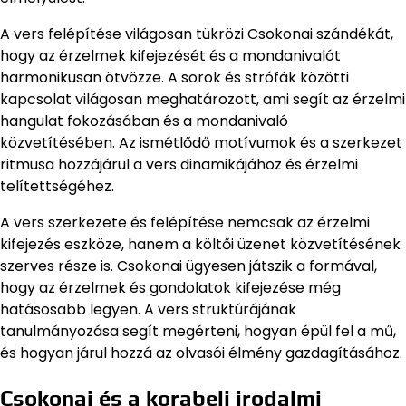
A vers felépítése világosan tükrözi Csokonai szándékát,
hogy az érzelmek kifejezését és a mondanivalót
harmonikusan ötvözze. A sorok és strófák közötti
kapcsolat világosan meghatározott, ami segít az érzelmi
hangulat fokozásában és a mondanivaló
közvetítésében. Az ismétlődő motívumok és a szerkezet
ritmusa hozzájárul a vers dinamikájához és érzelmi
telítettségéhez.
A vers szerkezete és felépítése nemcsak az érzelmi
kifejezés eszköze, hanem a költői üzenet közvetítésének
szerves része is. Csokonai ügyesen játszik a formával,
hogy az érzelmek és gondolatok kifejezése még
hatásosabb legyen. A vers struktúrájának
tanulmányozása segít megérteni, hogyan épül fel a mű,
és hogyan járul hozzá az olvasói élmény gazdagításához.
Csokonai és a korabeli irodalmi