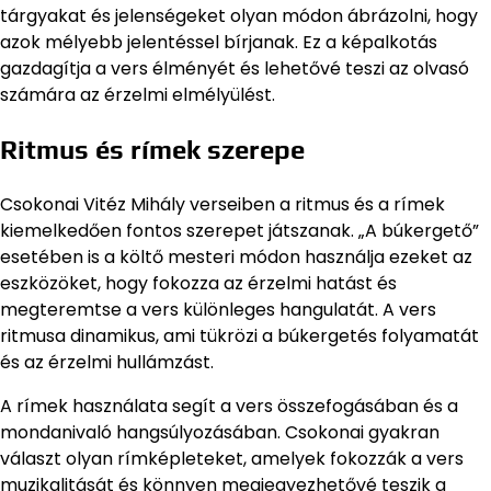
tárgyakat és jelenségeket olyan módon ábrázolni, hogy
azok mélyebb jelentéssel bírjanak. Ez a képalkotás
gazdagítja a vers élményét és lehetővé teszi az olvasó
számára az érzelmi elmélyülést.
Ritmus és rímek szerepe
Csokonai Vitéz Mihály verseiben a ritmus és a rímek
kiemelkedően fontos szerepet játszanak. „A búkergető”
esetében is a költő mesteri módon használja ezeket az
eszközöket, hogy fokozza az érzelmi hatást és
megteremtse a vers különleges hangulatát. A vers
ritmusa dinamikus, ami tükrözi a búkergetés folyamatát
és az érzelmi hullámzást.
A rímek használata segít a vers összefogásában és a
mondanivaló hangsúlyozásában. Csokonai gyakran
választ olyan rímképleteket, amelyek fokozzák a vers
muzikalitását és könnyen megjegyezhetővé teszik a