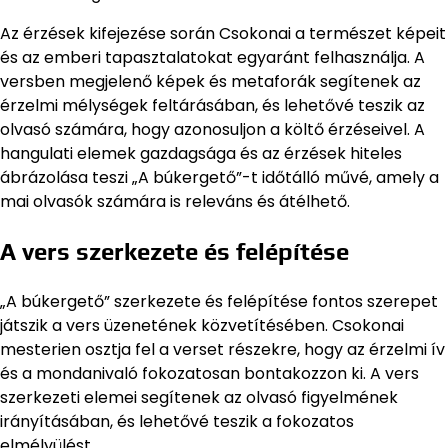
Az érzések kifejezése során Csokonai a természet képeit
és az emberi tapasztalatokat egyaránt felhasználja. A
versben megjelenő képek és metaforák segítenek az
érzelmi mélységek feltárásában, és lehetővé teszik az
olvasó számára, hogy azonosuljon a költő érzéseivel. A
hangulati elemek gazdagsága és az érzések hiteles
ábrázolása teszi „A búkergető”-t időtálló művé, amely a
mai olvasók számára is releváns és átélhető.
A vers szerkezete és felépítése
„A búkergető” szerkezete és felépítése fontos szerepet
játszik a vers üzenetének közvetítésében. Csokonai
mesterien osztja fel a verset részekre, hogy az érzelmi ív
és a mondanivaló fokozatosan bontakozzon ki. A vers
szerkezeti elemei segítenek az olvasó figyelmének
irányításában, és lehetővé teszik a fokozatos
elmélyülést.