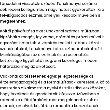
társadalmi visszatükröződés. Tanulmányai során a
debreceni kollégiumban nagy hatást gyakoroltak rá a
felvilágosodás eszméi, amelyek későbbi műveiben is
megjelennek.
Költői pályafutása alatt Csokonai számos műfajban
kipróbálta magát, így versei, drámái és prózai művei is
egyaránt ismertek. A versírás mellett többek között
szónoklatokat, tanulmányokat és színdarabokat is írt.
Munkásságában az érzelmek és a racionalitás
kettőssége figyelhető meg, ami különleges módon
határozza meg az alkotásait.
Csokonai költészetének egyik jellegzetessége az
érzelemgazdagság és a formai újítások keresése. A költő
mesterien alkalmazta a nyelvi és stilisztikai eszközöket,
hogy érzelmeit és gondolatait kifejezze. Műveiben a
romantika előfutáraként már megjelennek azok az
elemek, amelyek később a romantika korszakának