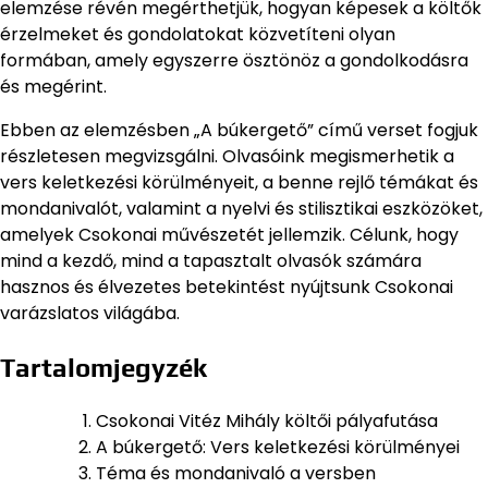
elemzése révén megérthetjük, hogyan képesek a költők
érzelmeket és gondolatokat közvetíteni olyan
formában, amely egyszerre ösztönöz a gondolkodásra
és megérint.
Ebben az elemzésben „A búkergető” című verset fogjuk
részletesen megvizsgálni. Olvasóink megismerhetik a
vers keletkezési körülményeit, a benne rejlő témákat és
mondanivalót, valamint a nyelvi és stilisztikai eszközöket,
amelyek Csokonai művészetét jellemzik. Célunk, hogy
mind a kezdő, mind a tapasztalt olvasók számára
hasznos és élvezetes betekintést nyújtsunk Csokonai
varázslatos világába.
Tartalomjegyzék
Csokonai Vitéz Mihály költői pályafutása
A búkergető: Vers keletkezési körülményei
Téma és mondanivaló a versben