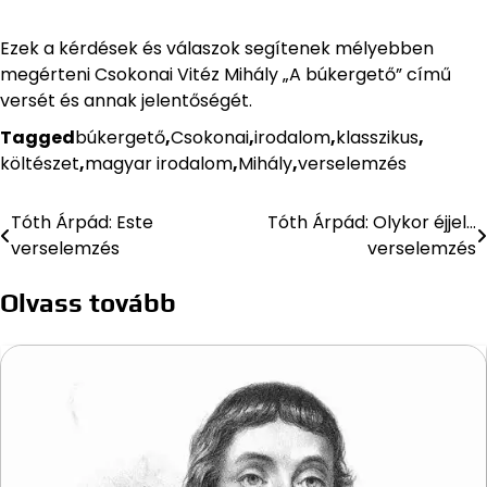
Ezek a kérdések és válaszok segítenek mélyebben
megérteni Csokonai Vitéz Mihály „A búkergető” című
versét és annak jelentőségét.
Tagged
búkergető
,
Csokonai
,
irodalom
,
klasszikus
,
költészet
,
magyar irodalom
,
Mihály
,
verselemzés
Tóth Árpád: Este
Tóth Árpád: Olykor éjjel…
Bejegyzés
verselemzés
verselemzés
navigáció
Olvass tovább