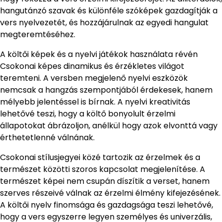
hangutánzó szavak és különféle szóképek gazdagítják a
vers nyelvezetét, és hozzájárulnak az egyedi hangulat
megteremtéséhez.
A költői képek és a nyelvi játékok használata révén
Csokonai képes dinamikus és érzékletes világot
teremteni. A versben megjelenő nyelvi eszközök
nemcsak a hangzás szempontjából érdekesek, hanem
mélyebb jelentéssel is bírnak. A nyelvi kreativitás
lehetővé teszi, hogy a költő bonyolult érzelmi
állapotokat ábrázoljon, anélkül hogy azok elvonttá vagy
érthetetlenné válnának.
Csokonai stílusjegyei közé tartozik az érzelmek és a
természet közötti szoros kapcsolat megjelenítése. A
természet képei nem csupán díszítik a verset, hanem
szerves részeivé válnak az érzelmi élmény kifejezésének.
A költői nyelv finomsága és gazdagsága teszi lehetővé,
hogy a vers egyszerre legyen személyes és univerzális,