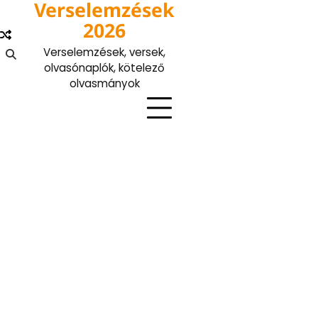
Verselemzések
Skip
to
2026
content
Verselemzések, versek,
olvasónaplók, kötelező
olvasmányok