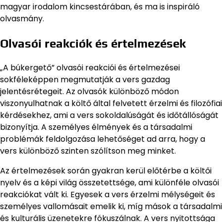
magyar irodalom kincsestárában, és ma is inspiráló
olvasmány.
Olvasói reakciók és értelmezések
„A búkergető” olvasói reakciói és értelmezései
sokféleképpen megmutatják a vers gazdag
jelentésrétegeit. Az olvasók különböző módon
viszonyulhatnak a költő által felvetett érzelmi és filozófiai
kérdésekhez, ami a vers sokoldalúságát és időtállóságát
bizonyítja. A személyes élmények és a társadalmi
problémák feldolgozása lehetőséget ad arra, hogy a
vers különböző szinten szólítson meg minket.
Az értelmezések során gyakran kerül előtérbe a költői
nyelv és a képi világ összetettsége, ami különféle olvasói
reakciókat vált ki. Egyesek a vers érzelmi mélységeit és
személyes vallomásait emelik ki, míg mások a társadalmi
és kulturális üzenetekre fókuszálnak. A vers nyitottsága