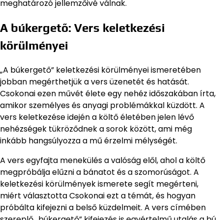
meghatározó jellemzőivé válnak.
A búkergető: Vers keletkezési
körülményei
„A búkergető” keletkezési körülményei ismeretében
jobban megérthetjük a vers üzenetét és hatását.
Csokonai ezen művét élete egy nehéz időszakában írta,
amikor személyes és anyagi problémákkal küzdött. A
vers keletkezése idején a költő életében jelen lévő
nehézségek tükröződnek a sorok között, ami még
inkább hangsúlyozza a mű érzelmi mélységét.
A vers egyfajta menekülés a valóság elől, ahol a költő
megpróbálja elűzni a bánatot és a szomorúságot. A
keletkezési körülmények ismerete segít megérteni,
miért választotta Csokonai ezt a témát, és hogyan
próbálta kifejezni a belső küzdelmeit. A vers címében
szereplő „búkergető” kifejezés is egyértelmű utalás a bú