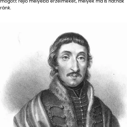
mögött rejlő mélyebb érzelmeket, melyek ma is hatnak
ránk.