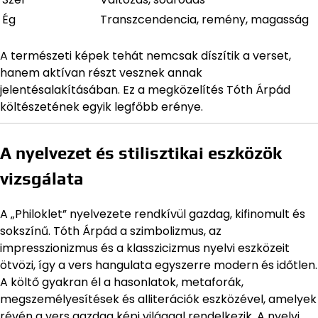
Ég
Transzcendencia, remény, magasság
A természeti képek tehát nemcsak díszítik a verset,
hanem aktívan részt vesznek annak
jelentésalakításában. Ez a megközelítés Tóth Árpád
költészetének egyik legfőbb erénye.
A nyelvezet és stilisztikai eszközök
vizsgálata
A „Philoklet” nyelvezete rendkívül gazdag, kifinomult és
sokszínű. Tóth Árpád a szimbolizmus, az
impresszionizmus és a klasszicizmus nyelvi eszközeit
ötvözi, így a vers hangulata egyszerre modern és időtlen.
A költő gyakran él a hasonlatok, metaforák,
megszemélyesítések és alliterációk eszközével, amelyek
révén a vers gazdag képi világgal rendelkezik. A nyelvi