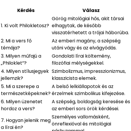
Kérdés
Válasz
Görög mitológiai hős, akit társai
1. Ki volt Philokletosz?
elhagytak, de később
visszatérhetett a trójai háborúba.
2. Mi a vers fő
Az emberi magány, a szépség
témája?
utáni vágy és az elvágyódás.
3. Milyen műfajú a
Gondolati lírai költemény,
„Philoklet”?
filozófiai mélységekkel.
4. Milyen stílusjegyek
Szimbolizmus, impresszionizmus,
jellemzik?
klasszicista elemek.
5. Mi a szerepe a
A belső lelkiállapotok és az
természetképeknek?
érzelmek szimbolikus kifejezése.
6. Milyen üzenetet
A szépség, boldogság keresése és
hordoz a vers?
az emberi sors örök kérdései.
Személyes vallomásként,
7. Hogyan jelenik meg
önreflexióval és mitológiai
a lírai én?
párhuzammal.