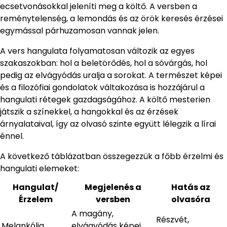
ecsetvonásokkal jeleníti meg a költő. A versben a
reménytelenség, a lemondás és az örök keresés érzései
egymással párhuzamosan vannak jelen.
A vers hangulata folyamatosan változik az egyes
szakaszokban: hol a beletörődés, hol a sóvárgás, hol
pedig az elvágyódás uralja a sorokat. A természet képei
és a filozófiai gondolatok váltakozása is hozzájárul a
hangulati rétegek gazdagságához. A költő mesterien
játszik a színekkel, a hangokkal és az érzések
árnyalataival, így az olvasó szinte együtt lélegzik a lírai
énnel.
A következő táblázatban összegezzük a főbb érzelmi és
hangulati elemeket:
Hangulat/
Megjelenés a
Hatás az
Érzelem
versben
olvasóra
A magány,
Részvét,
Melankólia
elvágyódás képei