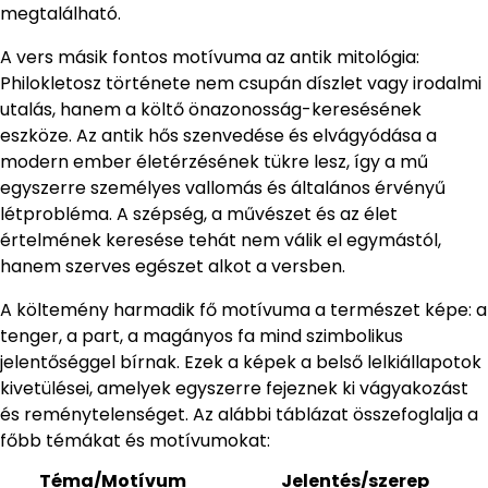
megtalálható.
A vers másik fontos motívuma az antik mitológia:
Philokletosz története nem csupán díszlet vagy irodalmi
utalás, hanem a költő önazonosság-keresésének
eszköze. Az antik hős szenvedése és elvágyódása a
modern ember életérzésének tükre lesz, így a mű
egyszerre személyes vallomás és általános érvényű
létprobléma. A szépség, a művészet és az élet
értelmének keresése tehát nem válik el egymástól,
hanem szerves egészet alkot a versben.
A költemény harmadik fő motívuma a természet képe: a
tenger, a part, a magányos fa mind szimbolikus
jelentőséggel bírnak. Ezek a képek a belső lelkiállapotok
kivetülései, amelyek egyszerre fejeznek ki vágyakozást
és reménytelenséget. Az alábbi táblázat összefoglalja a
főbb témákat és motívumokat:
Téma/Motívum
Jelentés/szerep