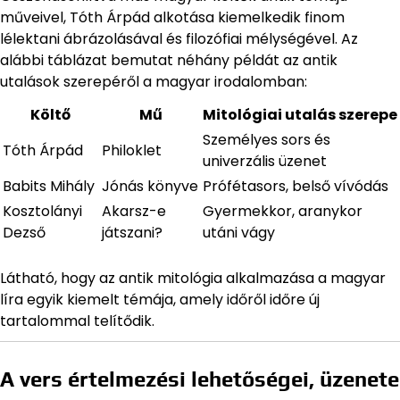
műveivel, Tóth Árpád alkotása kiemelkedik finom
lélektani ábrázolásával és filozófiai mélységével. Az
alábbi táblázat bemutat néhány példát az antik
utalások szerepéről a magyar irodalomban:
Költő
Mű
Mitológiai utalás szerepe
Személyes sors és
Tóth Árpád
Philoklet
univerzális üzenet
Babits Mihály
Jónás könyve
Prófétasors, belső vívódás
Kosztolányi
Akarsz-e
Gyermekkor, aranykor
Dezső
játszani?
utáni vágy
Látható, hogy az antik mitológia alkalmazása a magyar
líra egyik kiemelt témája, amely időről időre új
tartalommal telítődik.
A vers értelmezési lehetőségei, üzenete