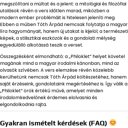
megszólítani a múltat és a jelent: a mitológiai és filozófiai
utalások révén a vers időtlen marad, miközben a
modern ember problémáit is hitelesen jeleníti meg.
Ebben a műben Tóth Árpád nemcsak folytatja a magyar
líra hagyományait, hanem új utakat is kijelöl; a természeti
képek, a stilisztikai eszközök és a gondolati mélység
egyedülálló alkotássá teszik a verset.
Összegzésként elmondható: a „Philoklet” helyet követel
magának mind a magyar irodalmi kánonban, mind az
olvasók szívében. A vers elemzése révén közelebb
kerülhetünk nemcsak Tóth Árpád költészetéhez, hanem
saját érzéseink, gondolataink megértéséhez is. Így válik a
„Philoklet” örök értékű művé, amelyet minden
irodalomkedvelőnek érdemes elolvasnia és
elgondolkodnia rajta.
Gyakran ismételt kérdések (FAQ)