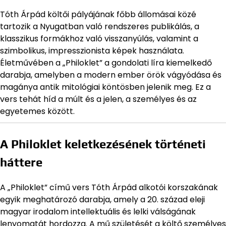
Tóth Árpád költői pályájának főbb állomásai közé
tartozik a Nyugatban való rendszeres publikálás, a
klasszikus formákhoz való visszanyúlás, valamint a
szimbolikus, impresszionista képek használata.
Életművében a „Philoklet” a gondolati líra kiemelkedő
darabja, amelyben a modern ember örök vágyódása és
magánya antik mitológiai köntösben jelenik meg. Ez a
vers tehát híd a múlt és a jelen, a személyes és az
egyetemes között.
A Philoklet keletkezésének történeti
háttere
A „Philoklet” című vers Tóth Árpád alkotói korszakának
egyik meghatározó darabja, amely a 20. század eleji
magyar irodalom intellektuális és lelki válságának
lenyomatát hordozza. A mű születését a költő személyes