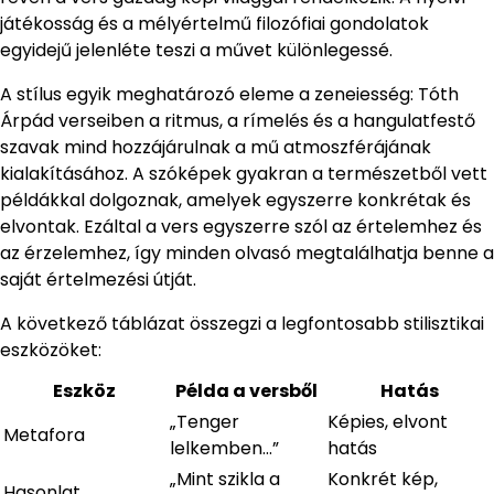
játékosság és a mélyértelmű filozófiai gondolatok
egyidejű jelenléte teszi a művet különlegessé.
A stílus egyik meghatározó eleme a zeneiesség: Tóth
Árpád verseiben a ritmus, a rímelés és a hangulatfestő
szavak mind hozzájárulnak a mű atmoszférájának
kialakításához. A szóképek gyakran a természetből vett
példákkal dolgoznak, amelyek egyszerre konkrétak és
elvontak. Ezáltal a vers egyszerre szól az értelemhez és
az érzelemhez, így minden olvasó megtalálhatja benne a
saját értelmezési útját.
A következő táblázat összegzi a legfontosabb stilisztikai
eszközöket:
Eszköz
Példa a versből
Hatás
„Tenger
Képies, elvont
Metafora
lelkemben…”
hatás
„Mint szikla a
Konkrét kép,
Hasonlat