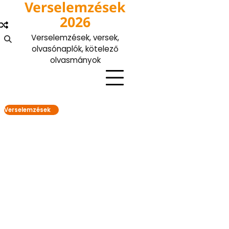
Verselemzések
Skip
to
2026
content
Verselemzések, versek,
olvasónaplók, kötelező
olvasmányok
Verselemzések