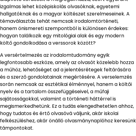
izgalmas lehet középiskolás olvasóknak, egyetemi
hallgatóknak és a magyar költészet szerelmeseinek. A
témaválasztás tehát nemcsak irodalomtörténeti,
hanem önismereti szempontból is különösen érdekes:
hogyan találkozik egy mitológiai alak és egy modern
költő gondolkodása a verssorok között?
A versértelmezés az irodalomtudomány egyik
legfontosabb eszköze, amely az olvasót közelebb hozza
a műhöz, lehetőséget ad a jelentésrétegek feltárására
és a szerző gondolatainak megértésére. A verselemzés
során nemcsak az esztétikai élménnyel, hanem a költői
nyelv és a tartalom összefüggéseivel, a műfaji
sajátosságokkal, valamint a történeti háttérrel is
megismerkedhetünk. Ez a tudás elengedhetetlen ahhoz,
hogy tudatos és értő olvasóvá váljunk, akár iskolai
felkészüléshez, akár önálló olvasmánynaplóhoz keresünk
támpontokat.