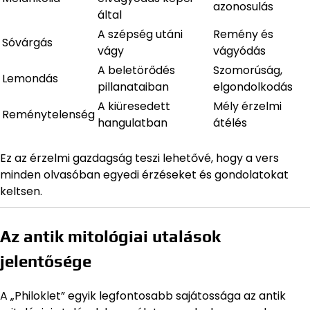
azonosulás
által
A szépség utáni
Remény és
Sóvárgás
vágy
vágyódás
A beletörődés
Szomorúság,
Lemondás
pillanataiban
elgondolkodás
A kiüresedett
Mély érzelmi
Reménytelenség
hangulatban
átélés
Ez az érzelmi gazdagság teszi lehetővé, hogy a vers
minden olvasóban egyedi érzéseket és gondolatokat
keltsen.
Az antik mitológiai utalások
jelentősége
A „Philoklet” egyik legfontosabb sajátossága az antik