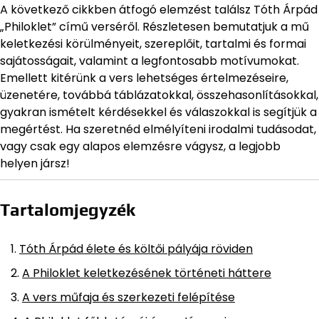
A következő cikkben átfogó elemzést találsz Tóth Árpád
„Philoklet” című verséről. Részletesen bemutatjuk a mű
keletkezési körülményeit, szereplőit, tartalmi és formai
sajátosságait, valamint a legfontosabb motívumokat.
Emellett kitérünk a vers lehetséges értelmezéseire,
üzenetére, továbbá táblázatokkal, összehasonlításokkal,
gyakran ismételt kérdésekkel és válaszokkal is segítjük a
megértést. Ha szeretnéd elmélyíteni irodalmi tudásodat,
vagy csak egy alapos elemzésre vágysz, a legjobb
helyen jársz!
Tartalomjegyzék
Tóth Árpád élete és költői pályája röviden
A Philoklet keletkezésének történeti háttere
A vers műfaja és szerkezeti felépítése