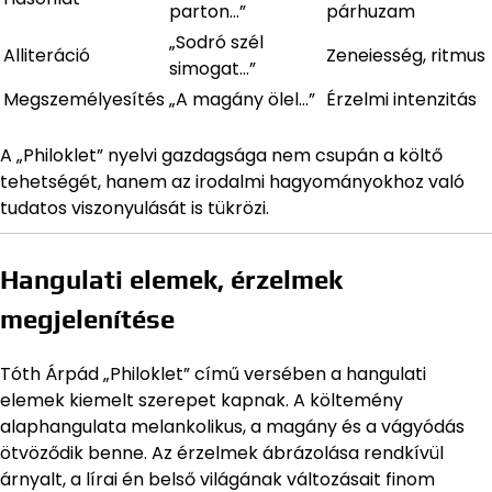
parton…”
párhuzam
„Sodró szél
Alliteráció
Zeneiesség, ritmus
simogat…”
Megszemélyesítés
„A magány ölel…”
Érzelmi intenzitás
A „Philoklet” nyelvi gazdagsága nem csupán a költő
tehetségét, hanem az irodalmi hagyományokhoz való
tudatos viszonyulását is tükrözi.
Hangulati elemek, érzelmek
megjelenítése
Tóth Árpád „Philoklet” című versében a hangulati
elemek kiemelt szerepet kapnak. A költemény
alaphangulata melankolikus, a magány és a vágyódás
ötvöződik benne. Az érzelmek ábrázolása rendkívül
árnyalt, a lírai én belső világának változásait finom