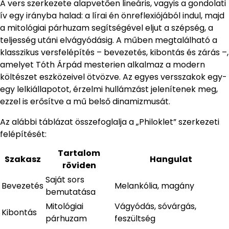
A vers szerkezete alapvetően lineáris, vagyis a gondolati
ív egy irányba halad: a lírai én önreflexiójából indul, majd
a mitológiai párhuzam segítségével eljut a szépség, a
teljesség utáni elvágyódásig. A műben megtalálható a
klasszikus versfelépítés – bevezetés, kibontás és zárás –,
amelyet Tóth Árpád mesterien alkalmaz a modern
költészet eszközeivel ötvözve. Az egyes versszakok egy-
egy lelkiállapotot, érzelmi hullámzást jelenítenek meg,
ezzel is erősítve a mű belső dinamizmusát.
Az alábbi táblázat összefoglalja a „Philoklet” szerkezeti
felépítését:
Tartalom
Szakasz
Hangulat
röviden
Saját sors
Bevezetés
Melankólia, magány
bemutatása
Mitológiai
Vágyódás, sóvárgás,
Kibontás
párhuzam
feszültség