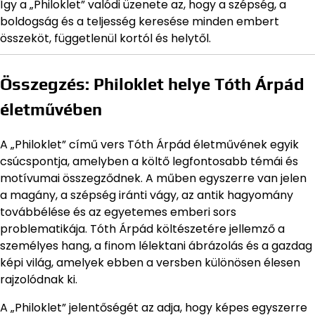
Így a „Philoklet” valódi üzenete az, hogy a szépség, a
boldogság és a teljesség keresése minden embert
összeköt, függetlenül kortól és helytől.
Összegzés: Philoklet helye Tóth Árpád
életművében
A „Philoklet” című vers Tóth Árpád életművének egyik
csúcspontja, amelyben a költő legfontosabb témái és
motívumai összegződnek. A műben egyszerre van jelen
a magány, a szépség iránti vágy, az antik hagyomány
továbbélése és az egyetemes emberi sors
problematikája. Tóth Árpád költészetére jellemző a
személyes hang, a finom lélektani ábrázolás és a gazdag
képi világ, amelyek ebben a versben különösen élesen
rajzolódnak ki.
A „Philoklet” jelentőségét az adja, hogy képes egyszerre