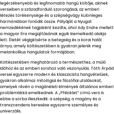
legérzékenyebb és legfinomabb hangú költője, akinek
verseiben a századforduló szorongásai, az emberi
létezés törékenysége és a szépségvágy különleges
harmóniában fonódik össze. Pályáját a Nyugat
nemzedékének tagjaként kezdte, ahol Ady Endre mellett
a magyar líra megújításának egyik kiemelkedő alakja
lett. Életét végigkísérte a betegség és a korai halál
árnya, amely költészetében is gyakran jelenik meg
melankolikus hangulatok formájában.
Költészetében meghatározó a természethez, a múló
időhöz és az emberi sorshoz való viszonyulás. Tóth Árpád
versei egyszerre modern és klasszicista hangvételűek,
gyakran alkalmaz mitológiai és filozófiai utalásokat,
amelyek révén a magánéleti élmények általános emberi
problémákká emelkednek. A „Philoklet” című vers is
ebbe a sorba illeszkedik: a szépség, a magány és a
transzcendens keresése egyszerre személyes és
univerzális.