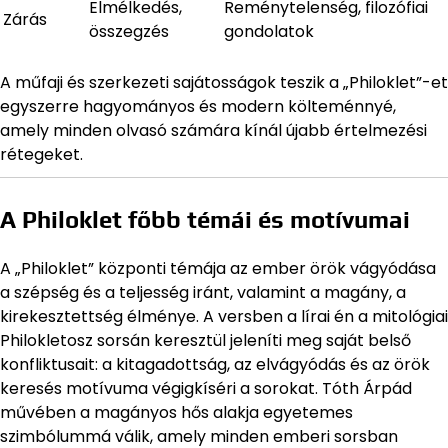
Elmélkedés,
Reménytelenség, filozófiai
Zárás
összegzés
gondolatok
A műfaji és szerkezeti sajátosságok teszik a „Philoklet”-et
egyszerre hagyományos és modern költeménnyé,
amely minden olvasó számára kínál újabb értelmezési
rétegeket.
A Philoklet főbb témái és motívumai
A „Philoklet” központi témája az ember örök vágyódása
a szépség és a teljesség iránt, valamint a magány, a
kirekesztettség élménye. A versben a lírai én a mitológiai
Philokletosz sorsán keresztül jeleníti meg saját belső
konfliktusait: a kitagadottság, az elvágyódás és az örök
keresés motívuma végigkíséri a sorokat. Tóth Árpád
művében a magányos hős alakja egyetemes
szimbólummá válik, amely minden emberi sorsban