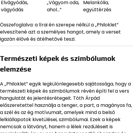
Elvágyódás,
„Vágyom oda,
Melankólia,
vágyódás
ahol…”
együttérzés
Összefoglalva: a lírai én szerepe nélkül a „Philoklet”
elveszítené azt a személyes hangot, amely a verset
igazán élővé és átélhetővé teszi.
Természeti képek és szimbólumok
elemzése
A „Philoklet” egyik legkülönlegesebb sajátossága, hogy a
természeti képek és szimbólumok révén építi fel a vers
hangulatát és jelentésrétegeit. Tóth Árpád
előszeretettel használja a tenger, a part, a magányos fa,
a szél és az ég motívumait, amelyek mind a belső
lelkiállapotok kivetülései, szimbólumai. Ezek a képek
nemcsak a látványt, hanem a lélek rezdüléseit is