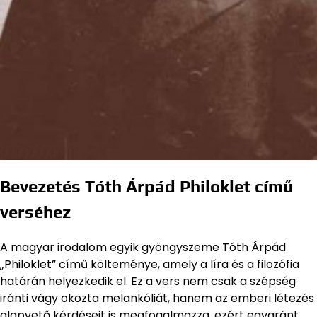
Bevezetés Tóth Árpád Philoklet című
verséhez
A magyar irodalom egyik gyöngyszeme Tóth Árpád
„Philoklet” című költeménye, amely a líra és a filozófia
határán helyezkedik el. Ez a vers nem csak a szépség
iránti vágy okozta melankóliát, hanem az emberi létezés
alapvető kérdéseit is megfogalmazza, ezért egyaránt