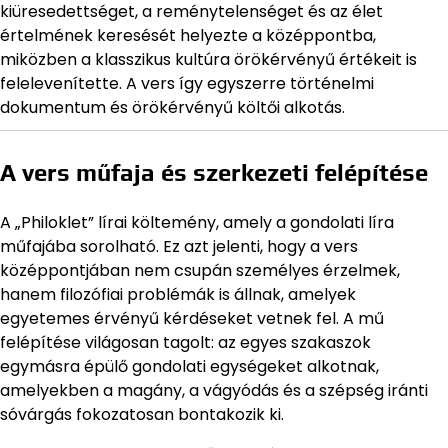
kiüresedettséget, a reménytelenséget és az élet
értelmének keresését helyezte a középpontba,
miközben a klasszikus kultúra örökérvényű értékeit is
felelevenítette. A vers így egyszerre történelmi
dokumentum és örökérvényű költői alkotás.
A vers műfaja és szerkezeti felépítése
A „Philoklet” lírai költemény, amely a gondolati líra
műfajába sorolható. Ez azt jelenti, hogy a vers
középpontjában nem csupán személyes érzelmek,
hanem filozófiai problémák is állnak, amelyek
egyetemes érvényű kérdéseket vetnek fel. A mű
felépítése világosan tagolt: az egyes szakaszok
egymásra épülő gondolati egységeket alkotnak,
amelyekben a magány, a vágyódás és a szépség iránti
sóvárgás fokozatosan bontakozik ki.