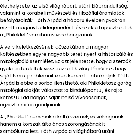
élethelyzete, az első világháború utáni kiábrándultság,
valamint a korabeli művészeti és filozófiai áramlatok
befolyásolták. Tóth Árpád a háború éveiben gyakran
érzett magányt, elidegenedést, és ezek a tapasztalatok
a „Philoklet” soraiban is visszhangzanak.
A vers keletkezésének időszakában a magyar
költészetben egyre nagyobb teret nyert a historizáló és
mitologizáló szemlélet. Ez azt jelentette, hogy a szerzők
gyakran fordultak vissza az antik világ témáihoz, hogy
saját koruk problémáit ezen keresztül ábrázolják. Tóth
Árpád is ebbe a sorba illeszthető, aki Philokletosz görög
mitológiai alakját választotta kiindulópontul, és rajta
keresztül ad hangot saját belső vívódásainak,
egzisztenciális gondjainak.
A „Philoklet” nemcsak a költő személyes válságának,
hanem a korszak általános szorongásának is
szimbóluma lett. Tóth Árpád a világháború utáni