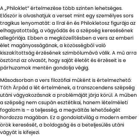
A „Philoklet” értelmezése több szinten lehetséges.
Először is olvashatjuk a verset mint egy személyes sors
tragikus lenyomatát: a lírai én és Philokletosz figurája az
elhagyatottság, a vágyódás és a szépség keresésének
allegóriája. Ebben a megközelítésben a vers az emberi
élet magányosságának, a közösségből való
kiszakítottság érzésének szimbólumává válik. A mű arra
ösztönzi az olvasót, hogy saját életét és érzéseit is e
párhuzamok mentén gondolja végig.
Másodsorban a vers filozófiai műként is értelmezhető:
Tóth Árpád a lét értelmének, a transzcendens szépség
utáni vágyakozásnak a problémáját járja körül. A műben
a szépség nem csupán esztétikai, hanem lételméleti
fogalom is – a teljesség, a megváltás lehetőségét
hordozza magában. Ez a gondolatvilág a modern ember
örök keresését, a boldogság és a beteljesülés utáni
vágyát is kifejezi.