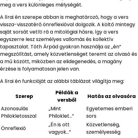
meg a vers különleges mélységét.
A lírai én szerepe abban is meghatározó, hogy a vers
vissza-visszatérő önreflexióval dolgozik. A költő mintegy
saját sorsát vetíti rá a mitológiai hősre, így a vers
egyszerre lesz személyes vallomás és kollektív
tapasztalat. Tóth Árpád gyakran használja az „én”
megszólítást, amely közvetlenséget teremt az olvasó és
a mű között, miközben az elidegenedés, a magány
érzése is folyamatosan jelen van.
A lírai én funkcióját az alábbi táblázat világítja meg:
Példák a
Szerep
Hatás az olvasóra
versből
Azonosulás
„Mint
Egyetemes emberi
Philokletosszal
Philoklet…”
sors
„Én is ott
Közvetlenség,
Önreflexió
vagyok…”
személyesség