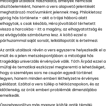
mitológiai utalások használata, amelyek nemcsak
díszítőelemként, hanem a vers alapvető jelentését
meghatározó motívumként jelennek meg. Philokletosz
görög hős története – akit a trójai háború alatt
elhagytak, s csak később, Héra jóvoltából térhetett
vissza a harcokba – itt a magány, az elhagyatottság és
az elvágyódás szimbóluma lesz. A költő ezzel a
párhuzammal saját sorsát, lelkiállapotát is értelmezi.
Az antik utalások révén a vers egyszerre helyezkedik el a
múlt és a jelen metszéspontjában: a mitológiai hős
tragédiája univerzális érvényűvé válik. Tóth Árpád ezzel a
műfaji és tematikai eszközzel megteremti a lehetőséget,
hogy a személyes sors ne csupán egyedi történet
legyen, hanem minden emberi léthelyzetre érvényes
példázat. Ezáltal a vers túllép a hétköznapokon, és az
időtlenség, az örök emberi problémák dimenziójába
emelkedik.
Összehasonlítva más magyar költők antik témájú