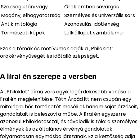
Szépség utáni vágy
Örök emberi sóvárgás
Magány, elhagyatottság
Személyes és univerzális sors
Antik mitológia
Azonosulás, időtlenség
Természeti képek
Lelkiállapot szimbólumai
Ezek a témák és motívumok adják a „Philoklet”
örökérvényűségét és időtálló szépségét.
A lírai én szerepe a versben
A „Philoklet” című vers egyik legérdekesebb vonása a
lírai én megjelenítése. Tóth Árpád itt nem csupán egy
mitológiai hős történetét meséli el, hanem saját érzéseit,
gondolatait is beleszövi a műbe. A lírai én egyszerre
azonosul Philokletosszal, és távolodik is tőle: a személyes
élmények és az általános érvényű gondolatok
folyamatosan egymásba játszanak. Ez a kettősség adja