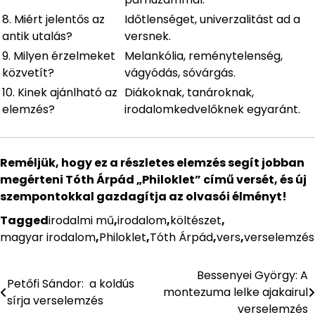
8. Miért jelentős az
Időtlenséget, univerzalitást ad a
antik utalás?
versnek.
9. Milyen érzelmeket
Melankólia, reménytelenség,
közvetít?
vágyódás, sóvárgás.
10. Kinek ajánlható az
Diákoknak, tanároknak,
elemzés?
irodalomkedvelőknek egyaránt.
Reméljük, hogy ez a részletes elemzés segít jobban
megérteni Tóth Árpád „Philoklet” című versét, és új
szempontokkal gazdagítja az olvasói élményt!
Tagged
irodalmi mű
,
irodalom
,
költészet
,
magyar irodalom
,
Philoklet
,
Tóth Árpád
,
vers
,
verselemzés
Bessenyei György: A
Bejegyzés
Petőfi Sándor: a koldús
montezuma lelke ajakairul
sírja verselemzés
navigáció
verselemzés