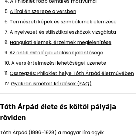
A Philoklet főbb témái és motívumai
A lírai én szerepe a versben
Természeti képek és szimbólumok elemzése
A nyelvezet és stilisztikai eszközök vizsgálata
Hangulati elemek, érzelmek megjelenítése
Az antik mitológiai utalások jelentősége
A vers értelmezési lehetőségei, üzenete
Összegzés: Philoklet helye Tóth Árpád életművében
Gyakran ismételt kérdések (FAQ)
Tóth Árpád élete és költői pályája
röviden
Tóth Árpád (1886–1928) a magyar líra egyik