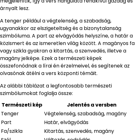
megjelenítik, így a vers hangulata rendkívül gazdag és
árnyalt lesz.
A tenger például a végtelenség, a szabadság,
ugyanakkor az elszigeteltség és a bizonytalanság
szimbóluma. A part az elvágyódás helyszíne, a határ a
közismert és az ismeretlen világ között. A magányos fa
vagy szikla gyakran a kitartás, a szenvedés, illetve a
magány jelképe. Ezek a természeti képek
összefonódnak a lírai én érzelmeivel, és segítenek az
olvasónak átélni a vers központi témáit.
Az alábbi táblázat a legfontosabb természeti
szimbólumokat foglalja össze:
Természeti kép
Jelentés a versben
Tenger
Végtelenség, szabadság, magány
Part
Határ, elvágyódás
Fa/szikla
Kitartás, szenvedés, magány
Szél
Változás, sodródás