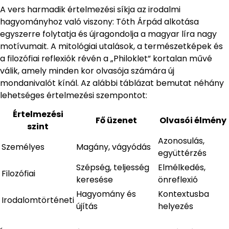
A vers harmadik értelmezési síkja az irodalmi
hagyományhoz való viszony: Tóth Árpád alkotása
egyszerre folytatja és újragondolja a magyar líra nagy
motívumait. A mitológiai utalások, a természetképek és
a filozófiai reflexiók révén a „Philoklet” kortalan művé
válik, amely minden kor olvasója számára új
mondanivalót kínál. Az alábbi táblázat bemutat néhány
lehetséges értelmezési szempontot:
Értelmezési
Fő üzenet
Olvasói élmény
szint
Azonosulás,
Személyes
Magány, vágyódás
együttérzés
Szépség, teljesség
Elmélkedés,
Filozófiai
keresése
önreflexió
Hagyomány és
Kontextusba
Irodalomtörténeti
újítás
helyezés