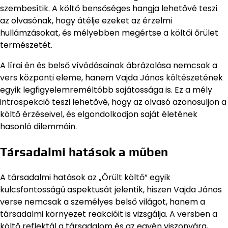
szembesítik. A költő bensőséges hangja lehetővé teszi
az olvasónak, hogy átélje ezeket az érzelmi
hullámzásokat, és mélyebben megértse a költői őrület
természetét.
A lírai én és belső vívódásainak ábrázolása nemcsak a
vers központi eleme, hanem Vajda János költészetének
egyik legfigyelemreméltóbb sajátossága is. Ez a mély
introspekció teszi lehetővé, hogy az olvasó azonosuljon a
költő érzéseivel, és elgondolkodjon saját életének
hasonló dilemmáin.
Társadalmi hatások a műben
A társadalmi hatások az „Őrült költő” egyik
kulcsfontosságú aspektusát jelentik, hiszen Vajda János
verse nemcsak a személyes belső világot, hanem a
társadalmi környezet reakcióit is vizsgálja. A versben a
költő reflektál a társadalom és az egyén viszonyára,