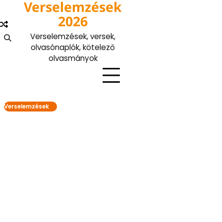
Verselemzések
Skip
to
2026
content
Verselemzések, versek,
olvasónaplók, kötelező
olvasmányok
Verselemzések