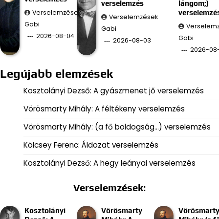
verselemzés
lángom;)
Verselemzések
verselemzé
Verselemzések
Gabi
Verselem
Gabi
2026-08-04
Gabi
2026-08-03
2026-08
Legújabb elemzések
Kosztolányi Dezső: A gyászmenet jő verselemzés
Vörösmarty Mihály: A féltékeny verselemzés
Vörösmarty Mihály: (a fő boldogság…) verselemzés
Kölcsey Ferenc: Áldozat verselemzés
Kosztolányi Dezső: A hegy leányai verselemzés
Verselemzések:
Kosztolányi
Vörösmarty
Vörösmart