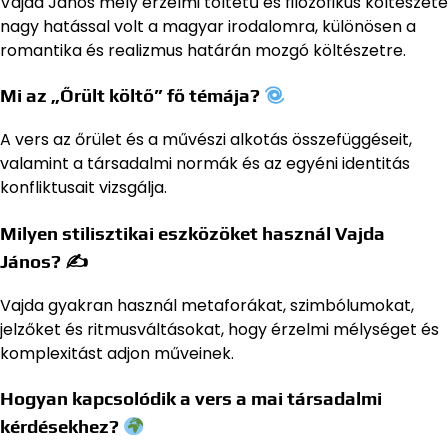
Vajda János mély érzelmi töltetű és filozofikus költészete
nagy hatással volt a magyar irodalomra, különösen a
romantika és realizmus határán mozgó költészetre.
Mi az „Őrült költő” fő témája?
A vers az őrület és a művészi alkotás összefüggéseit,
valamint a társadalmi normák és az egyéni identitás
konfliktusait vizsgálja.
Milyen stilisztikai eszközöket használ Vajda
János? ✍️
Vajda gyakran használ metaforákat, szimbólumokat,
jelzőket és ritmusváltásokat, hogy érzelmi mélységet és
komplexitást adjon műveinek.
Hogyan kapcsolódik a vers a mai társadalmi
kérdésekhez?