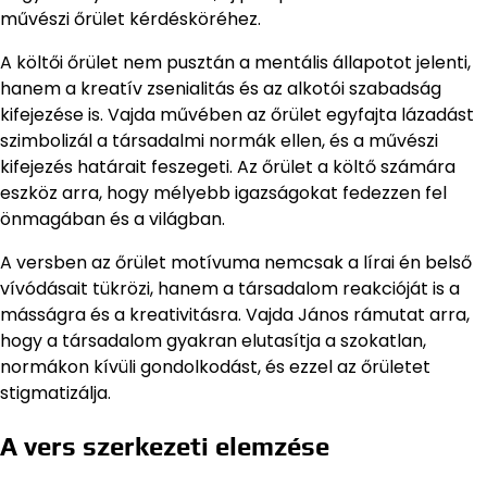
művészi őrület kérdésköréhez.
A költői őrület nem pusztán a mentális állapotot jelenti,
hanem a kreatív zsenialitás és az alkotói szabadság
kifejezése is. Vajda művében az őrület egyfajta lázadást
szimbolizál a társadalmi normák ellen, és a művészi
kifejezés határait feszegeti. Az őrület a költő számára
eszköz arra, hogy mélyebb igazságokat fedezzen fel
önmagában és a világban.
A versben az őrület motívuma nemcsak a lírai én belső
vívódásait tükrözi, hanem a társadalom reakcióját is a
másságra és a kreativitásra. Vajda János rámutat arra,
hogy a társadalom gyakran elutasítja a szokatlan,
normákon kívüli gondolkodást, és ezzel az őrületet
stigmatizálja.
A vers szerkezeti elemzése