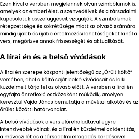
Ezen kívül a versben megjelennek olyan szimbólumok is,
amelyek az emberi élet, a szenvedélyek és a társadalmi
kapcsolatok összefüggéseit vizsgálják. A szimbólumok
rétegzettsége és sokrétűsége miatt az olvasó számára
mindig újabb és újabb értelmezési lehetőségeket kínál a
vers, megőrizve annak frissességét és aktualitását.
A lírai én és a belső vívódások
A lírai én szerepe központi jelentőségű az „Őrült költő”
versében, ahol a költő saját belső vívódásait és lelki
küzdelmeit tárja fel az olvasó előtt. A versben a lírai én
egyfajta önreflexió eszközeként működik, amelyen
keresztül Vajda János bemutatja a művészi alkotás és az
őrület közötti határvonalat.
A belső vívódások a vers előrehaladtával egyre
intenzívebbé válnak, és a lírai én küzdelmei az identitás,
a művészi lét és a társadalmi elfogadás kérdéseivel