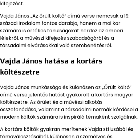
kifejezést.
Vajda János „Az őrült költő” című verse nemcsak a 19.
századi irodalom fontos darabja, hanem a mai kor
számára is értékes tanulságokat hordoz az emberi
lélekről, a művészi kifejezés szabadságáról és a
társadalmi elvárásokkal való szembenézésről.
Vajda János hatása a kortárs
költészetre
Vajda János munkássága és különösen az „Őrült költő”
című verse jelentős hatást gyakorolt a kortárs magyar
költészetre. Az őrület és a művészi alkotás
összefonódása, valamint a társadalmi normák kérdései a
modern költők számára is inspiráló témaként szolgálnak.
A kortárs költők gyakran merítenek Vajda stílusából és
témaválasztásaiból, különösen a személyes és