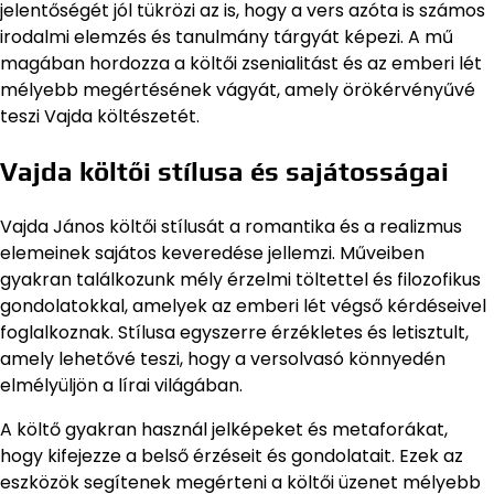
jelentőségét jól tükrözi az is, hogy a vers azóta is számos
irodalmi elemzés és tanulmány tárgyát képezi. A mű
magában hordozza a költői zsenialitást és az emberi lét
mélyebb megértésének vágyát, amely örökérvényűvé
teszi Vajda költészetét.
Vajda költői stílusa és sajátosságai
Vajda János költői stílusát a romantika és a realizmus
elemeinek sajátos keveredése jellemzi. Műveiben
gyakran találkozunk mély érzelmi töltettel és filozofikus
gondolatokkal, amelyek az emberi lét végső kérdéseivel
foglalkoznak. Stílusa egyszerre érzékletes és letisztult,
amely lehetővé teszi, hogy a versolvasó könnyedén
elmélyüljön a lírai világában.
A költő gyakran használ jelképeket és metaforákat,
hogy kifejezze a belső érzéseit és gondolatait. Ezek az
eszközök segítenek megérteni a költői üzenet mélyebb