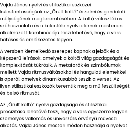
Vajda János nyelvi és stilisztikai eszközei
kulcsfontosságúak az „Őrült költő” érzelmi és gondolati
mélységének megteremtésében. A költő választékos
szóhasználata és a különféle nyelvi elemek mesterien
alkalmazott kombinációja teszi lehetővé, hogy a vers
hatásos és emlékezetes legyen.
A versben kiemelkedő szerepet kapnak a jelzők és a
képszerű leírások, amelyek a költői világ gazdagságát és
komplexitását tükrözik. A metaforák és szimbólumok
mellett Vajda ritmusváltásokkal és hangulati elemekkel
is operál, amelyek dinamikusabbá teszik a verset. Az
ilyen stilisztikai eszközök teremtik meg a mű feszültségét
és belső ritmusát.
Az „Őrült költő” nyelvi gazdagsága és stilisztikai
precizitása lehetővé teszi, hogy a vers egyszerre legyen
személyes vallomás és univerzális érvényű művészi
alkotás. Vajda János mesteri módon használja a nyelvet