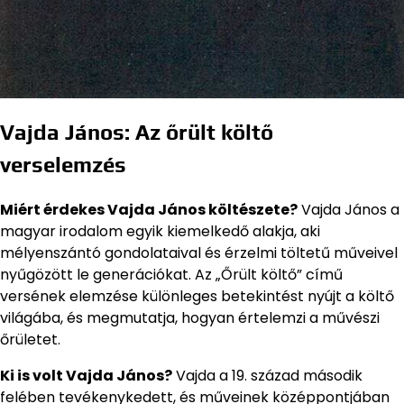
Vajda János: Az őrült költő
verselemzés
Miért érdekes Vajda János költészete?
Vajda János a
magyar irodalom egyik kiemelkedő alakja, aki
mélyenszántó gondolataival és érzelmi töltetű műveivel
nyűgözött le generációkat. Az „Őrült költő” című
versének elemzése különleges betekintést nyújt a költő
világába, és megmutatja, hogyan értelemzi a művészi
őrületet.
Ki is volt Vajda János?
Vajda a 19. század második
felében tevékenykedett, és műveinek középpontjában