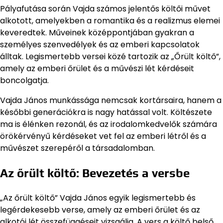
Pályafutása során Vajda számos jelentős költői művet
alkotott, amelyekben a romantika és a realizmus elemei
keveredtek. Műveinek középpontjában gyakran a
személyes szenvedélyek és az emberi kapcsolatok
álltak. Legismertebb versei közé tartozik az „Őrült költő”,
amely az emberi őrület és a művészi lét kérdéseit
boncolgatja.
Vajda János munkássága nemcsak kortársaira, hanem a
későbbi generációkra is nagy hatással volt. Költészete
ma is élénken rezonál, és az irodalomkedvelők számára
örökérvényű kérdéseket vet fel az emberi létről és a
művészet szerepéről a társadalomban.
Az őrült költő: Bevezetés a versbe
„Az őrült költő” Vajda János egyik legismertebb és
legérdekesebb verse, amely az emberi őrület és az
alkotói lét összefüggéseit vizsgálja. A vers a költő belső