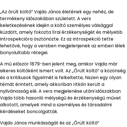
„Az őrült költő” Vajda János életének egy nehéz, de
termékeny időszakában született. A vers
keletkezésének idején a költő személyes válsággal
küzdött, amely fokozta lírai érzékenységét és mélyebb
introspekcióra ösztönözte. Ez az introspekció tette
lehetővé, hogy a versben megjelenjenek az emberi lélek
bonyolultabb rétegei.
A mű először 1879-ben jelent meg, amikor Vajda már
sikeres költőként ismert volt. Az „Őrült költő” a közönség
és a kritikusok figyelmét is felkeltette, hiszen egy olyan
témát érintett, amely akkoriban ritkán került a
nyilvánosság elé. A vers megjelenése utáni időszakban
Vajda több hasonló mélységű és érzékenységű művet
alkotott, amelyek mind a személyes és társadalmi
kérdéseket boncolgatták.
Vajda János munkásságát és az „Őrült költő”