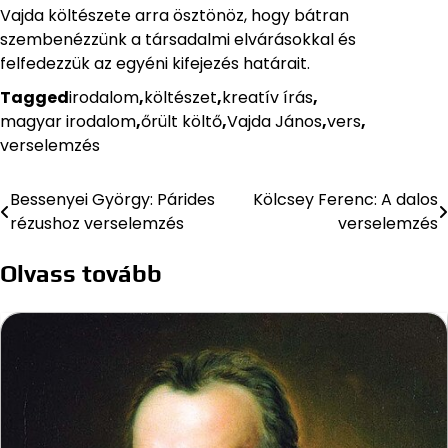
Vajda költészete arra ösztönöz, hogy bátran
szembenézzünk a társadalmi elvárásokkal és
felfedezzük az egyéni kifejezés határait.
Tagged
irodalom
,
költészet
,
kreatív írás
,
magyar irodalom
,
őrült költő
,
Vajda János
,
vers
,
verselemzés
Bessenyei György: Párides
Kölcsey Ferenc: A dalos
Bejegyzés
rézushoz verselemzés
verselemzés
navigáció
Olvass tovább