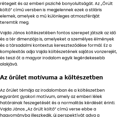
rétegeit és az emberi psziché bonyolultságát. Az „Őrült
költő” című versben is megjelennek ezek a stiláris
elemek, amelyek a mű különleges atmoszféráját
teremtik meg.
Vajda János költészetében fontos szerepet játszik az idő
és a tér dimenziója is, amelyeket a személyes élmények
és a társadalmi kontextus kereszteződése formál. Ez a
komplexitás adja Vajda költészetének sajátos vonzerejét,
és teszi őt a magyar irodalom egyik legérdekesebb
alakjává.
Az őrület motívuma a költészetben
Az őrület témája az irodalomban és a költészetben
egyaránt gyakori motívum, amely az emberi lélek
határainak feszegetését és a normalitás kérdését érinti.
Vajda János „Az őrült költő” című verse ebbe a
hagyományba illeszkedik, új perspektívát adva a