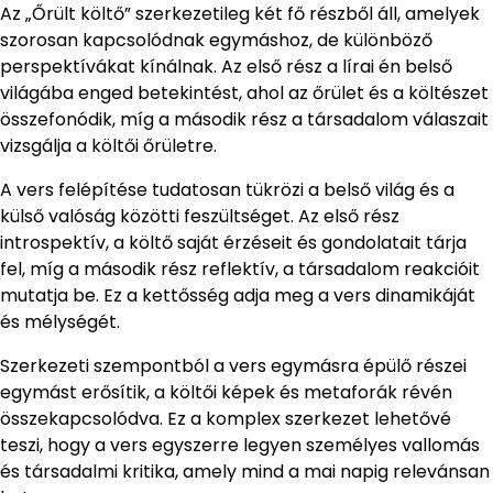
Az „Őrült költő” szerkezetileg két fő részből áll, amelyek
szorosan kapcsolódnak egymáshoz, de különböző
perspektívákat kínálnak. Az első rész a lírai én belső
világába enged betekintést, ahol az őrület és a költészet
összefonódik, míg a második rész a társadalom válaszait
vizsgálja a költői őrületre.
A vers felépítése tudatosan tükrözi a belső világ és a
külső valóság közötti feszültséget. Az első rész
introspektív, a költő saját érzéseit és gondolatait tárja
fel, míg a második rész reflektív, a társadalom reakcióit
mutatja be. Ez a kettősség adja meg a vers dinamikáját
és mélységét.
Szerkezeti szempontból a vers egymásra épülő részei
egymást erősítik, a költői képek és metaforák révén
összekapcsolódva. Ez a komplex szerkezet lehetővé
teszi, hogy a vers egyszerre legyen személyes vallomás
és társadalmi kritika, amely mind a mai napig relevánsan