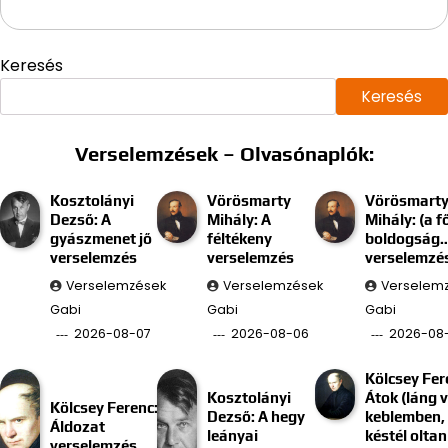
Keresés
Keresés
Verselemzések – Olvasónaplók:
Kosztolányi
Vörösmarty
Vörösmart
Dezső: A
Mihály: A
Mihály: (a f
gyászmenet jő
féltékeny
boldogság
verselemzés
verselemzés
verselemzé
Verselemzések
Verselemzések
Verselem
Gabi
Gabi
Gabi
2026-08-07
2026-08-06
2026-08
Kölcsey Fer
Kosztolányi
Átok (láng 
Kölcsey Ferenc:
Dezső: A hegy
keblemben, 
Áldozat
leányai
késtél oltan
verselemzés