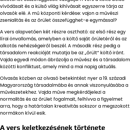
vívódásait és a külső világ kihívásait egyszerre tárja az
olvasók elé. A mű központi kérdése: vajon a művészi
zsenialitás és az őrület összefügghet-e egymással?
A vers alapvetően két részre osztható: az első rész egy
lírai önvallomás, amelyben a költő saját őrületéről és az
alkotás nehézségeiről beszél. A második rész pedig a
társadalom reakcióját mutatja be az „őrült” költő iránt.
Vajda egyedi módon ábrázolja a művész és a társadalom
közötti konfliktust, amely mind a mai napig aktuális.
Olvasás közben az olvasó betekintést nyer a 19. századi
Magyarország társadalmába és annak viszonyulásába a
művészetekhez. Vajda műve megkérdőjelezi a
normalitás és az őrület fogalmait, felhívva a figyelmet
arra, hogy a határtalan kreativitás sokszor a megszokott
normákon kívül esik.
A vers keletkezésének története