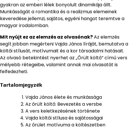
gyakran az emberi lélek bonyolult dinamikája állt.
Munkásságát a romantika és a realizmus elemeinek
keveredése jellemzi, sajátos, egyéni hangot teremtve a
magyar irodalomban.
Mit nyújt ez az elemzés az olvasónak?
Az elemzés
segít jobban megérteni Vajda János líráját, bemutatva a
költői stílusát, motívumait és a kor társadalmi hatásait.
Az olvasó betekintést nyerhet az „Őrült költő” című vers
mélyebb rétegeibe, valamint annak mai olvasatát is
felfedezheti.
Tartalomjegyzék
Vajda János élete és munkássága
Az őrült költő: Bevezetés a versbe
A vers keletkezésének története
Vajda költői stílusa és sajátosságai
Az őrület motívuma a költészetben