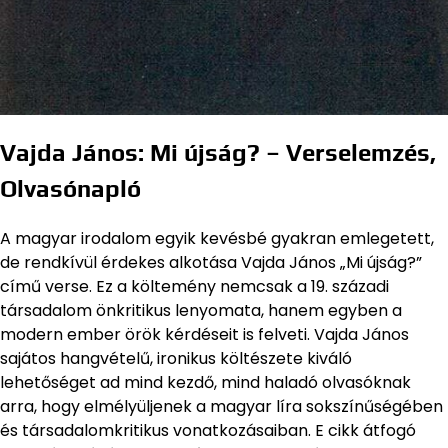
Vajda János: Mi újság? – Verselemzés,
Olvasónapló
A magyar irodalom egyik kevésbé gyakran emlegetett,
de rendkívül érdekes alkotása Vajda János „Mi újság?”
című verse. Ez a költemény nemcsak a 19. századi
társadalom önkritikus lenyomata, hanem egyben a
modern ember örök kérdéseit is felveti. Vajda János
sajátos hangvételű, ironikus költészete kiváló
lehetőséget ad mind kezdő, mind haladó olvasóknak
arra, hogy elmélyüljenek a magyar líra sokszínűségében
és társadalomkritikus vonatkozásaiban. E cikk átfogó