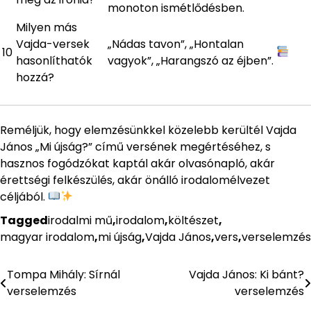
monoton ismétlődésben.
Milyen más
Vajda-versek
„Nádas tavon”, „Hontalan
10
hasonlíthatók
vagyok”, „Harangszó az éjben”.
hozzá?
Reméljük, hogy elemzésünkkel közelebb kerültél Vajda
János „Mi újság?” című versének megértéséhez, s
hasznos fogódzókat kaptál akár olvasónapló, akár
érettségi felkészülés, akár önálló irodalomélvezet
céljából.
Tagged
irodalmi mű
,
irodalom
,
költészet
,
magyar irodalom
,
mi újság
,
Vajda János
,
vers
,
verselemzés
Tompa Mihály: Sírnál
Vajda János: Ki bánt?
Bejegyzés
verselemzés
verselemzés
navigáció