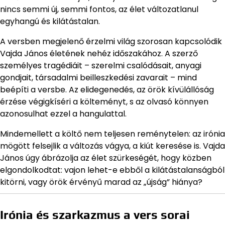
nincs semmi új, semmi fontos, az élet változatlanul
egyhangú és kilátástalan.
A versben megjelenő érzelmi világ szorosan kapcsolódik
Vajda János életének nehéz időszakához. A szerző
személyes tragédiáit – szerelmi csalódásait, anyagi
gondjait, társadalmi beilleszkedési zavarait – mind
beépíti a versbe. Az elidegenedés, az örök kívülállóság
érzése végigkíséri a költeményt, s az olvasó könnyen
azonosulhat ezzel a hangulattal.
Mindemellett a költő nem teljesen reménytelen: az irónia
mögött felsejlik a változás vágya, a kiút keresése is. Vajda
János úgy ábrázolja az élet szürkeségét, hogy közben
elgondolkodtat: vajon lehet-e ebből a kilátástalanságból
kitörni, vagy örök érvényű marad az „újság” hiánya?
Irónia és szarkazmus a vers sorai