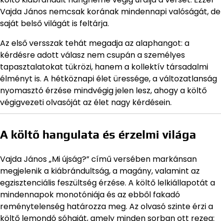
Vajda János nemcsak korának mindennapi valóságát, de
saját belső világát is feltárja.
Az első versszak tehát megadja az alaphangot: a
kérdésre adott válasz nem csupán a személyes
tapasztalatokat tükrözi, hanem a kollektív társadalmi
élményt is. A hétköznapi élet üressége, a változatlanság
nyomasztó érzése mindvégig jelen lesz, ahogy a költő
végigvezeti olvasóját az élet nagy kérdésein.
A költő hangulata és érzelmi világa
Vajda János „Mi újság?” című versében markánsan
megjelenik a kiábrándultság, a magány, valamint az
egzisztenciális feszültség érzése. A költő lelkiállapotát a
mindennapok monotóniája és az ebből fakadó
reménytelenség határozza meg. Az olvasó szinte érzi a
költő lemondó sóhaját, amely minden sorban ott rezeg: