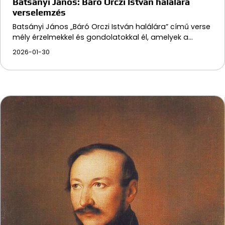
Batsányi János: Báró Orczi István halálára
verselemzés
Batsányi János „Báró Orczi István halálára” című verse
mély érzelmekkel és gondolatokkal él, amelyek a…
2026-01-30