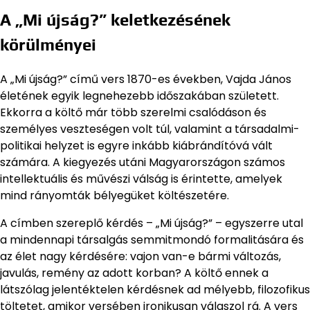
A „Mi újság?” keletkezésének
körülményei
A „Mi újság?” című vers 1870-es években, Vajda János
életének egyik legnehezebb időszakában született.
Ekkorra a költő már több szerelmi csalódáson és
személyes veszteségen volt túl, valamint a társadalmi-
politikai helyzet is egyre inkább kiábrándítóvá vált
számára. A kiegyezés utáni Magyarországon számos
intellektuális és művészi válság is érintette, amelyek
mind rányomták bélyegüket költészetére.
A címben szereplő kérdés – „Mi újság?” – egyszerre utal
a mindennapi társalgás semmitmondó formalitására és
az élet nagy kérdésére: vajon van-e bármi változás,
javulás, remény az adott korban? A költő ennek a
látszólag jelentéktelen kérdésnek ad mélyebb, filozofikus
töltetet, amikor versében ironikusan válaszol rá. A vers