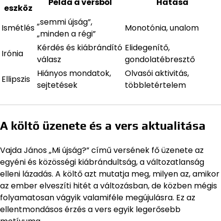
Példa a versből
Hatása
eszköz
„semmi újság”,
Ismétlés
Monotónia, unalom
„minden a régi”
Kérdés és kiábrándító
Elidegenítő,
Irónia
válasz
gondolatébresztő
Hiányos mondatok,
Olvasói aktivitás,
Ellipszis
sejtetések
többletértelem
A költő üzenete és a vers aktualitása
Vajda János „Mi újság?” című versének fő üzenete az
egyéni és közösségi kiábrándultság, a változatlanság
elleni lázadás. A költő azt mutatja meg, milyen az, amikor
az ember elveszíti hitét a változásban, de közben mégis
folyamatosan vágyik valamiféle megújulásra. Ez az
ellentmondásos érzés a vers egyik legerősebb