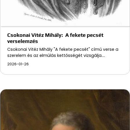
Csokonai Vitéz Mihály: A fekete pecsét
verselemzés
Csokonai Vitéz Mihály "A fekete pecsét" című verse a
szerelem és az elmúlás kettősségét vizsgálja.…
2026-01-26