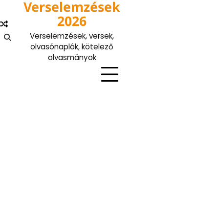
Verselemzések
Skip
to
2026
content
Verselemzések, versek,
olvasónaplók, kötelező
olvasmányok