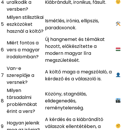
4
uralkodik a
Kiábrándult, ironikus, fásult.
versben?
Milyen stilisztikai
Ismétlés, irónia, ellipszis,
5
eszközöket
paradoxonok.
használ a költő?
Új hangnemet és témákat
Miért fontos a
hozott, előkészítette a
6
vers a magyar
modern magyar líra
irodalomban?
megszületését.
Van-e
A költő maga a megszólaló, a
7
szereplője a
kérdező és a válaszoló is.
versnek?
Milyen
Közöny, stagnálás,
társadalmi
8
elidegenedés,
problémákat
reménytelenség.
érint a vers?
A kérdés és a kiábrándító
Hogyan jelenik
9
válaszok ellentétében, a
meg az irónia?