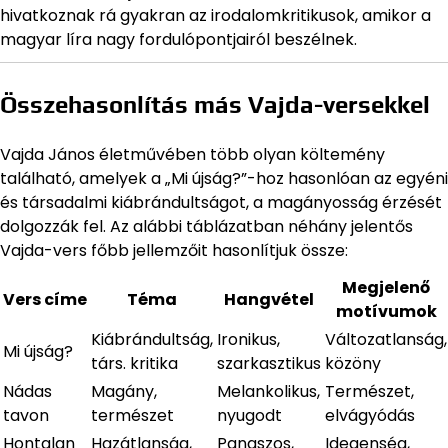
hivatkoznak rá gyakran az irodalomkritikusok, amikor a
magyar líra nagy fordulópontjairól beszélnek.
Összehasonlítás más Vajda-versekkel
Vajda János életművében több olyan költemény
található, amelyek a „Mi újság?”-hoz hasonlóan az egyéni
és társadalmi kiábrándultságot, a magányosság érzését
dolgozzák fel. Az alábbi táblázatban néhány jelentős
Vajda-vers főbb jellemzőit hasonlítjuk össze:
Megjelenő
Vers címe
Téma
Hangvétel
motívumok
Kiábrándultság,
Ironikus,
Változatlanság,
Mi újság?
társ. kritika
szarkasztikus
közöny
Nádas
Magány,
Melankolikus,
Természet,
tavon
természet
nyugodt
elvágyódás
Hontalan
Hazátlanság,
Panaszos,
Idegenség,