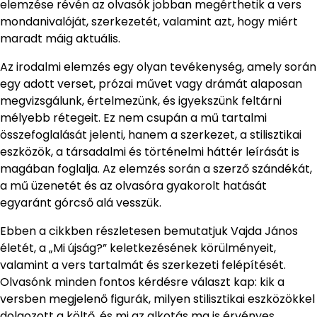
elemzése révén az olvasók jobban megérthetik a vers
mondanivalóját, szerkezetét, valamint azt, hogy miért
maradt máig aktuális.
Az irodalmi elemzés egy olyan tevékenység, amely során
egy adott verset, prózai művet vagy drámát alaposan
megvizsgálunk, értelmezünk, és igyekszünk feltárni
mélyebb rétegeit. Ez nem csupán a mű tartalmi
összefoglalását jelenti, hanem a szerkezet, a stilisztikai
eszközök, a társadalmi és történelmi háttér leírását is
magában foglalja. Az elemzés során a szerző szándékát,
a mű üzenetét és az olvasóra gyakorolt hatását
egyaránt górcső alá vesszük.
Ebben a cikkben részletesen bemutatjuk Vajda János
életét, a „Mi újság?” keletkezésének körülményeit,
valamint a vers tartalmát és szerkezeti felépítését.
Olvasónk minden fontos kérdésre választ kap: kik a
versben megjelenő figurák, milyen stilisztikai eszközökkel
dolgozott a költő, és mi az alkotás ma is érvényes