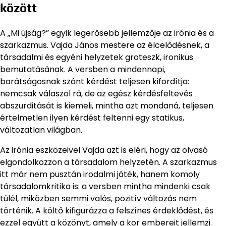
között
A „Mi újság?” egyik legerősebb jellemzője az irónia és a
szarkazmus. Vajda János mestere az élcelődésnek, a
társadalmi és egyéni helyzetek groteszk, ironikus
bemutatásának. A versben a mindennapi,
barátságosnak szánt kérdést teljesen kifordítja:
nemcsak válaszol rá, de az egész kérdésfeltevés
abszurditását is kiemeli, mintha azt mondaná, teljesen
értelmetlen ilyen kérdést feltenni egy statikus,
változatlan világban.
Az irónia eszközeivel Vajda azt is eléri, hogy az olvasó
elgondolkozzon a társadalom helyzetén. A szarkazmus
itt már nem pusztán irodalmi játék, hanem komoly
társadalomkritika is: a versben mintha mindenki csak
túlél, miközben semmi valós, pozitív változás nem
történik. A költő kifigurázza a felszínes érdeklődést, és
ezzel együtt a közönyt, amely a kor embereit jellemzi.