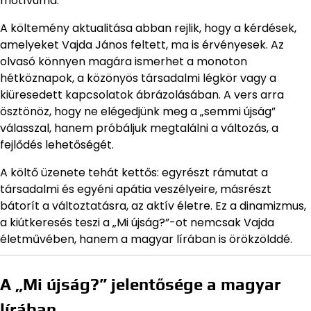
motívuma.
A költemény aktualitása abban rejlik, hogy a kérdések,
amelyeket Vajda János feltett, ma is érvényesek. Az
olvasó könnyen magára ismerhet a monoton
hétköznapok, a közönyös társadalmi légkör vagy a
kiüresedett kapcsolatok ábrázolásában. A vers arra
ösztönöz, hogy ne elégedjünk meg a „semmi újság”
válasszal, hanem próbáljuk megtalálni a változás, a
fejlődés lehetőségét.
A költő üzenete tehát kettős: egyrészt rámutat a
társadalmi és egyéni apátia veszélyeire, másrészt
bátorít a változtatásra, az aktív életre. Ez a dinamizmus,
a kiútkeresés teszi a „Mi újság?”-ot nemcsak Vajda
életművében, hanem a magyar lírában is örökzölddé.
A „Mi újság?” jelentősége a magyar
lírában