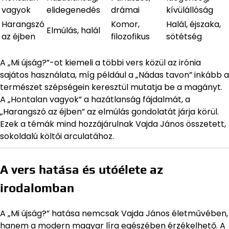
vagyok
elidegenedés
drámai
kívülállóság
Harangszó
Komor,
Halál, éjszaka,
Elmúlás, halál
az éjben
filozofikus
sötétség
A „Mi újság?”-ot kiemeli a többi vers közül az irónia
sajátos használata, míg például a „Nádas tavon” inkább a
természet szépségein keresztül mutatja be a magányt.
A „Hontalan vagyok” a hazátlanság fájdalmát, a
„Harangszó az éjben” az elmúlás gondolatát járja körül.
Ezek a témák mind hozzájárulnak Vajda János összetett,
sokoldalú költői arculatához.
A vers hatása és utóélete az
irodalomban
A „Mi újság?” hatása nemcsak Vajda János életművében,
hanem a modern magyar líra egészében érzékelhető. A