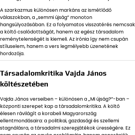
A szarkazmus különösen markáns az ismétlődő
válaszokban, a „semmi újság” monoton
hangsúlyozásában. Ez a folyamatos visszatérés nemcsak
a költő csalódottságát, hanem az egész társadalom
reménytelenségét is kiemeli. Az irónia így nem csupán
stíluselem, hanem a vers legmélyebb üzenetének
hordozója.
Társadalomkritika Vajda János
költészetében
Vajda János verseiben – különösen a „Mi újság?”-ban –
központi szerepet kap a társadalomkritika. A költő
élesen rávilágít a korabeli Magyarország
ellentmondásaira: a politikai, gazdasági és szellemi
stagnálásra, a társadalmi szerepjátékok ürességére. Ez