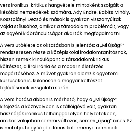
vers ironikus, kritikus hangvétele mintaként szolgált a
későbbi nemzedékek számára. Ady Endre, Babits Mihály,
Kosztolányi Dezső és mások is gyakran visszanyúltak
Vajda stílusához, amikor a társadalom problémáit, vagy
az egyéni kiábrándultságot akarták megfogalmazni.
A vers utóélete az oktatásban is jelentős: a „Mi újság?”
rendszeresen része a középiskolai irodalomtanításnak,
hiszen remek kiindulópont a társadalomkritikus
költészet, a lírai irónia és a modern életérzés
megértéséhez. A művet gyakran elemzik egyetemi
kurzusokon is, különösen a magyar költészet
fejlődésének vizsgálata során.
A vers hatása abban is mérhető, hogy a „Mi újság?”
kifejezés a köznyelvben is szállóigévé vált, gyakran
használják ironikus felhanggal olyan helyzetekben,
amikor valójában semmi változás, semmi „újság” nincs. Ez
is mutatja, hogy Vajda János költeménye nemcsak