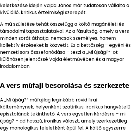
keletkezése idején Vajda János már tudatosan vállalta a
kívülálló, kritikus értelmiségi szerepét.
A mű születése tehát összefügg a költő magánéleti és
társadalmi tapasztalataival. Az a fásultság, amely a vers
minden sorát áthatja, nemcsak személyes, hanem
kollektív érzéseket is közvetít. Ez a kettősség – egyéni és
nemzeti sors összefonódása – teszi a „Mi újság?”-ot
különösen jelentőssé Vajda életművében és a magyar
irodalomban.
A vers műfaji besorolása és szerkezete
A „Mi újság?” műfajilag leginkább rövid lírai
költeménynek, helyenként szatirikus, ironikus hangvételű
episztolának tekinthető. A vers egyetlen kérdésre – mi
újság? – ad hosszú, ironikus választ, amely szerkezetileg
egy monologikus feleletként épül fel. A költő egyszerre