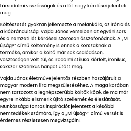
társadalmi visszásságok és a lét nagy kérdései jelentek
meg.
Költészetét gyakran jellemezte a melankólia, az irónia és
a kiábrándultság. Vajda János verseiben az egyéni sors
és a nemzeti lét kérdései szorosan összefonódnak. A „Mi
újság?” című költemény is ennek a korszaknak a
terméke, amikor a költő már sok csalódáson,
veszteségen volt túl, és irodalmi stílusa kiérlelt, ironikus,
sokszor szatirikus hangot ütött meg.
Vajda János életműve jelentős részben hozzájárult a
magyar modern líra megszületéséhez. A maga korában
nem tartozott a legnépszerűbb költők közé, de ma már
egyre inkább elismerik újító szellemét és éleslátását.
Munkássága fontos inspirációt jelentett a későbbi
nemzedékek számára, így a „Mi újság?” című versét is
érdemes részletesen megvizsgálni.