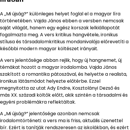
A „Mi újság?” különleges helyet foglal el a magyar líra
történetében. Vajda János ebben a versben nemcsak
saját világát, hanem egy egész korszak lelkiállapotát
fogalmazta meg. A vers kritikus hangvétele, ironikus
stílusa és társadalomkritikus mondanivalója előrevetíti a
későbbi modern magyar költészet irányait.
A vers jelentősége abban rejlik, hogy új hangnemet, új
témákat hozott a magyar irodalomba. Vajda János
szakított a romantika pátoszával, és helyette a realista,
ironikus látásmódot helyezte előtérbe. Ezzel
megnyitotta az utat Ady Endre, Kosztolányi Dezső és
más XX. századi költők előtt, akik szintén a társadalmi és
egyéni problémákra reflektáltak.
A „Mi újság?” jelentősége azonban nemcsak
irodalomtörténeti: a vers ma is friss, aktuális üzenettel
bír. Ezért is tanítják rendszeresen az iskolákban, és ezért