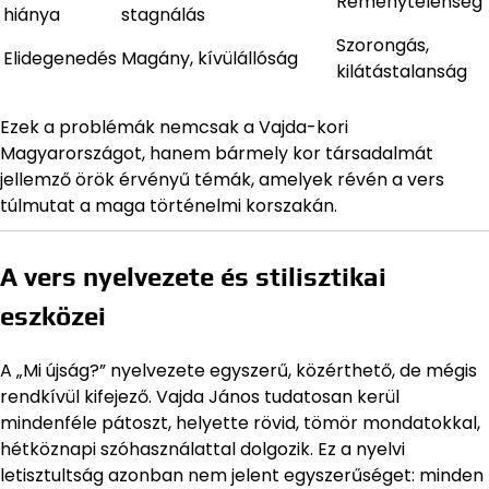
Reménytelenség
hiánya
stagnálás
Szorongás,
Elidegenedés
Magány, kívülállóság
kilátástalanság
Ezek a problémák nemcsak a Vajda-kori
Magyarországot, hanem bármely kor társadalmát
jellemző örök érvényű témák, amelyek révén a vers
túlmutat a maga történelmi korszakán.
A vers nyelvezete és stilisztikai
eszközei
A „Mi újság?” nyelvezete egyszerű, közérthető, de mégis
rendkívül kifejező. Vajda János tudatosan kerül
mindenféle pátoszt, helyette rövid, tömör mondatokkal,
hétköznapi szóhasználattal dolgozik. Ez a nyelvi
letisztultság azonban nem jelent egyszerűséget: minden