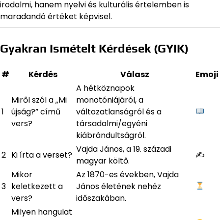
irodalmi, hanem nyelvi és kulturális értelemben is
maradandó értéket képvisel.
Gyakran Ismételt Kérdések (GYIK)
#
Kérdés
Válasz
Emoji
A hétköznapok
Miről szól a „Mi
monotóniájáról, a
1
újság?” című
változatlanságról és a
vers?
társadalmi/egyéni
kiábrándultságról.
Vajda János, a 19. századi
2
Ki írta a verset?
✍️
magyar költő.
Mikor
Az 1870-es években, Vajda
3
keletkezett a
János életének nehéz
vers?
időszakában.
Milyen hangulat