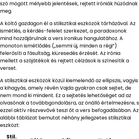
szó mögött mélyebb jelentések, rejtett iróniák húzódnak
meg.
A költő gazdagon él a stilisztikai eszközök tárházával. Az
ismétlés, a kérdés-felelet szerkezet, a paradoxonok
mind hozzájárulnak a vers ironikus hangulatához. A
monoton ismétlődés („semmi új, minden a régi”)
felerősíti a fásultság, kiüresedés érzését. Az irónia
mellett a szójátékok és rejtett célzások is színesítik a
verset.
A stilisztikai eszközök közül kiemelendő az ellipszis, vagyis
a kihagyás, amely révén Vajda gyakran csak sejtet, de
nem mond ki mindent. Ez a sejtetés lehetőséget ad az
olvasónak a továbbgondolásra, az önálló értelmezésre, s
ezzel aktív részvevővé teszi őt a vers befogadásában. Az
alábbi táblázat bemutat néhány jellegzetes stilisztikai
eszközt:
Stil.