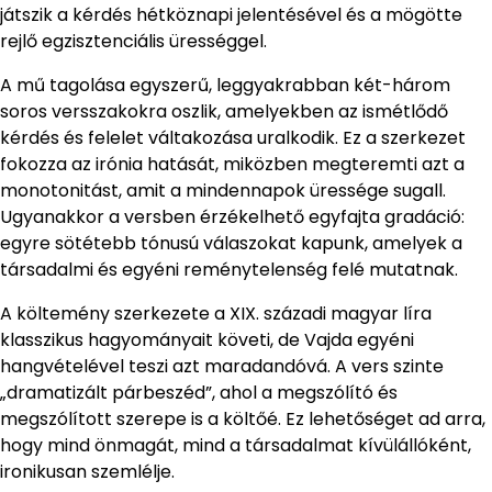
játszik a kérdés hétköznapi jelentésével és a mögötte
rejlő egzisztenciális ürességgel.
A mű tagolása egyszerű, leggyakrabban két-három
soros versszakokra oszlik, amelyekben az ismétlődő
kérdés és felelet váltakozása uralkodik. Ez a szerkezet
fokozza az irónia hatását, miközben megteremti azt a
monotonitást, amit a mindennapok üressége sugall.
Ugyanakkor a versben érzékelhető egyfajta gradáció:
egyre sötétebb tónusú válaszokat kapunk, amelyek a
társadalmi és egyéni reménytelenség felé mutatnak.
A költemény szerkezete a XIX. századi magyar líra
klasszikus hagyományait követi, de Vajda egyéni
hangvételével teszi azt maradandóvá. A vers szinte
„dramatizált párbeszéd”, ahol a megszólító és
megszólított szerepe is a költőé. Ez lehetőséget ad arra,
hogy mind önmagát, mind a társadalmat kívülállóként,
ironikusan szemlélje.