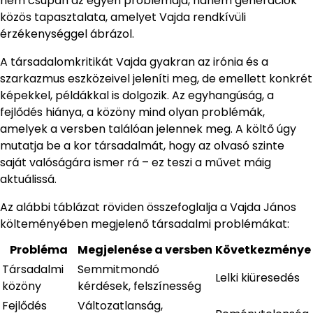
nem csupán az egyén problémája, hanem generációk
közös tapasztalata, amelyet Vajda rendkívüli
érzékenységgel ábrázol.
A társadalomkritikát Vajda gyakran az irónia és a
szarkazmus eszközeivel jeleníti meg, de emellett konkrét
képekkel, példákkal is dolgozik. Az egyhangúság, a
fejlődés hiánya, a közöny mind olyan problémák,
amelyek a versben találóan jelennek meg. A költő úgy
mutatja be a kor társadalmát, hogy az olvasó szinte
saját valóságára ismer rá – ez teszi a művet máig
aktuálissá.
Az alábbi táblázat röviden összefoglalja a Vajda János
költeményében megjelenő társadalmi problémákat:
Probléma
Megjelenése a versben
Következménye
Társadalmi
Semmitmondó
Lelki kiüresedés
közöny
kérdések, felszínesség
Fejlődés
Változatlanság,