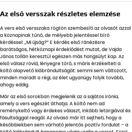
Az első versszak részletes elemzése
A vers első versszaka rögtön szembesíti az olvasót azzal
a köznapinak tűnő, de mélyebb jelentéssel bíró
kérdéssel: „Mi újság?” E kérdés első ránézésre
barátságos, hétköznapi érdeklődést mutat, de Vajda
János tollán keresztül egészen más hangsúlyt kap. Az
első válasz rövid, lényegre törő, s máris érzékelteti a
költő alapvető kiábrándultságát: semmi sem változott,
minden maradt a régi, az élet ugyanúgy folyik tovább,
ahogy eddig.
Már az első sorokban megjelenik az a sajátos irónia,
amely a vers egészét áthatja. A költő nem ad
reménykeltő vagy érdekes választ, inkább letargiával és
fásultsággal reagál. Az olvasó már itt sejtheti, hogy a
későbbiekben sem várható jelentős pozitív fordulat – a
költő kiábrándult hangneme végig uralja a verset. Ezzel