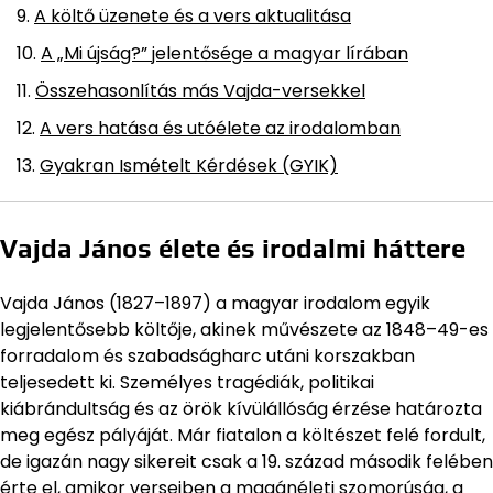
A költő üzenete és a vers aktualitása
A „Mi újság?” jelentősége a magyar lírában
Összehasonlítás más Vajda-versekkel
A vers hatása és utóélete az irodalomban
Gyakran Ismételt Kérdések (GYIK)
Vajda János élete és irodalmi háttere
Vajda János (1827–1897) a magyar irodalom egyik
legjelentősebb költője, akinek művészete az 1848–49-es
forradalom és szabadságharc utáni korszakban
teljesedett ki. Személyes tragédiák, politikai
kiábrándultság és az örök kívülállóság érzése határozta
meg egész pályáját. Már fiatalon a költészet felé fordult,
de igazán nagy sikereit csak a 19. század második felében
érte el, amikor verseiben a magánéleti szomorúság, a