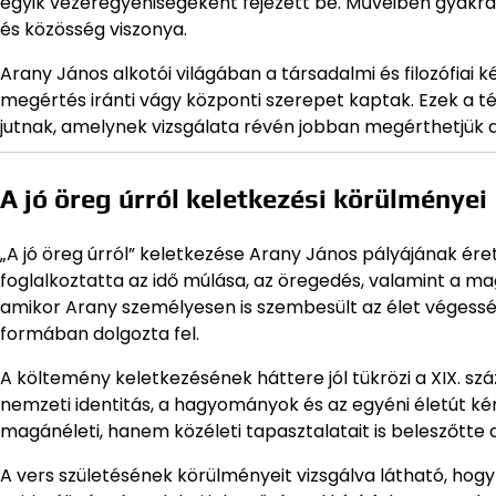
egyik vezéregyéniségeként fejezett be. Műveiben gyakran
és közösség viszonya.
Arany János alkotói világában a társadalmi és filozófiai
megértés iránti vágy központi szerepet kaptak. Ezek a t
jutnak, amelynek vizsgálata révén jobban megérthetjük 
A jó öreg úrról keletkezési körülményei
„A jó öreg úrról” keletkezése Arany János pályájának ér
foglalkoztatta az idő múlása, az öregedés, valamint a ma
amikor Arany személyesen is szembesült az élet végességé
formában dolgozta fel.
A költemény keletkezésének háttere jól tükrözi a XIX. szá
nemzeti identitás, a hagyományok és az egyéni életút k
magánéleti, hanem közéleti tapasztalatait is beleszőtt
A vers születésének körülményeit vizsgálva látható, ho