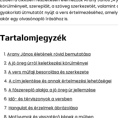
körülményeit, szereplőit, a szöveg szerkezetét, valamint 
gyakorlati útmutatót nyújt a vers értelmezéséhez, amel
akár egy olvasónapló írásához is.
Tartalomjegyzék
Arany János életének rövid bemutatása
A jó öreg úrról keletkezési körülményei
A vers műfaji besorolása és szerkezete
A cím jelentése és annak értelmezési lehetőségei
A főszereplő alakja: a jó öreg úr jellemzése
Idő- és térviszonyok a versben
Hangulat és érzelmek ábrázolása
Motívumok és visszatérő képek a műben