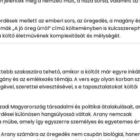
 jelentek meg a nemzeti múlt, a haza sorsa, valamint az
 kérdések mellett az emberi sors, az öregedés, a magány é
émák „A jó öreg úrról” című költeményben is kulcsszerep
a költő életművének komplexitását és mélységét.
ettebb szakaszára tehető, amikor a költőt már egyre inká
gány és az emlékezés témája. A vers egy olyan korban szü
vel, szerettei elvesztésével, s e tapasztalatokat költői
zadi Magyarország társadalmi és politikai átalakulásait, a
érdései különösen hangsúlyossá váltak. Arany nemcsak
e a műbe, amely így egyszerre személyes és egyetemes ér
gy Arany számára az öregedés nem csupán biológiai, han