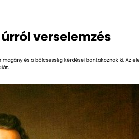
 úrról verselemzés
 a magány és a bölcsesség kérdései bontakoznak ki. Az e
lát.