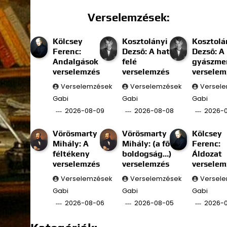
Verselemzések:
Kölcsey
Kosztolányi
Kosztolá
Ferenc:
Dezső: A határ
Dezső: A
Andalgások
felé
gyászmen
verselemzés
verselemzés
verselem
Verselemzések
Verselemzések
Versel
Gabi
Gabi
Gabi
2026-08-09
2026-08-08
2026-
Vörösmarty
Vörösmarty
Kölcsey
Mihály: A
Mihály: (a fő
Ferenc:
féltékeny
boldogság…)
Áldozat
verselemzés
verselemzés
verselem
Verselemzések
Verselemzések
Versel
Gabi
Gabi
Gabi
2026-08-06
2026-08-05
2026-