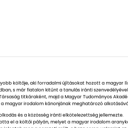
a
obb költője, aki forradalmi újításokat hozott a magyar l
an, s már fiatalon kitűnt a tanulás iránti szenvedélyével
dy Társaság titkáraként, majd a Magyar Tudományos Akad
ja a magyar irodalom kánonjának meghatározó alkotásává 
lkodás és a közösség iránti elkötelezettség jellemezte.
ította el a költői pályán, melyet a magyar irodalom arany