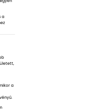
 egyén
s a
hez
bb
letett,
mikor a
vényű.
em