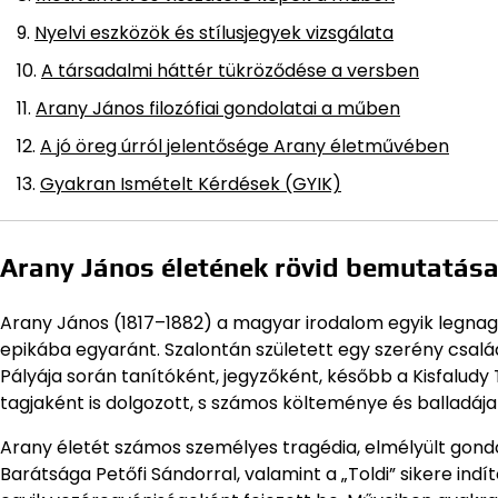
Nyelvi eszközök és stílusjegyek vizsgálata
A társadalmi háttér tükröződése a versben
Arany János filozófiai gondolatai a műben
A jó öreg úrról jelentősége Arany életművében
Gyakran Ismételt Kérdések (GYIK)
Arany János életének rövid bemutatás
Arany János (1817–1882) a magyar irodalom egyik legnagy
epikába egyaránt. Szalontán született egy szerény családb
Pályája során tanítóként, jegyzőként, később a Kisfalu
tagjaként is dolgozott, s számos költeménye és balladá
Arany életét számos személyes tragédia, elmélyült gondo
Barátsága Petőfi Sándorral, valamint a „Toldi” sikere ind