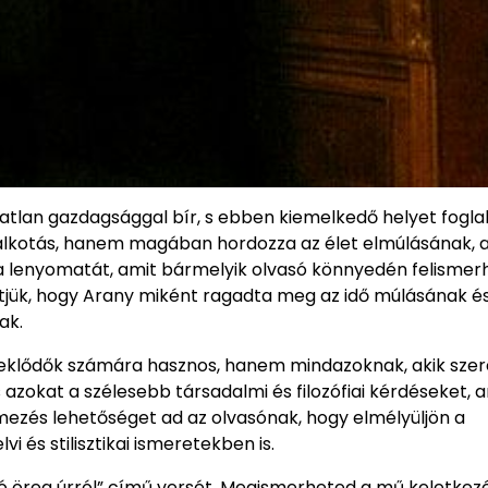
tlan gazdagsággal bír, s ebben kiemelkedő helyet foglal 
 alkotás, hanem magában hordozza az élet elmúlásának, 
 lenyomatát, amit bármelyik olvasó könnyedén felismerh
jük, hogy Arany miként ragadta meg az idő múlásának és
ak.
deklődők számára hasznos, hanem mindazoknak, akik sze
azokat a szélesebb társadalmi és filozófiai kérdéseket, 
mezés lehetőséget ad az olvasónak, hogy elmélyüljön a
i és stilisztikai ismeretekben is.
ó öreg úrról” című versét. Megismerheted a mű keletkezé