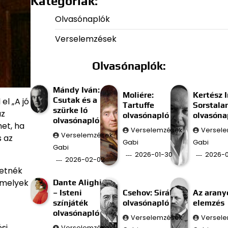
Kategóriák:
Olvasónaplók
Verselemzések
Olvasónaplók:
Mándy Iván:
Moliére:
Kertész I
Csutak és a
el „A jó
Tartuffe
Sorstala
szürke ló
az
olvasónapló
olvasóna
olvasónapló
et, ha
Verselemzések
Versel
Verselemzések
 az
Gabi
Gabi
Gabi
2026-01-30
2026-0
2026-02-02
retnék
amelyek
Dante Alighieri
– Isteni
Csehov: Sirály
Az aran
színjáték
olvasónapló
elemzés
olvasónapló
Verselemzések
Versel
si
Verselemzések