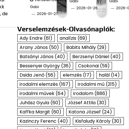
Gabi
Gabi
kk
Gabi
2026-01-26
2026-0
, de
2026-01-27
Verselemzések-Olvasónaplók:
Ady Endre
(61)
analízis
(69)
Arany János
(50)
Babits Mihály
(29)
Batsányi János
(40)
Berzsenyi Dániel
(40)
Bessenyei György
(36)
Csokonai
(59)
Dsida Jenő
(56)
elemzés
(17)
halál
(14)
irodalmi elemzés
(167)
irodalmi mű
(215)
irodalmi művek
(64)
irodalom
(886)
Juhász Gyula
(60)
József Attila
(30)
Kaffka Margit
(60)
Katona József
(24)
Kazinczy Ferenc
(40)
Kisfaludy Károly
(30)