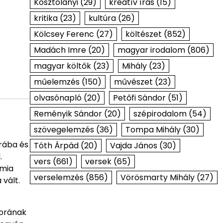
Kosztolányi
(29)
kreatív írás
(15)
kritika
(23)
kultúra
(26)
Kölcsey Ferenc
(27)
költészet
(852)
Madách Imre
(20)
magyar irodalom
(806)
magyar költők
(23)
Mihály
(23)
műelemzés
(150)
művészet
(23)
olvasónapló
(20)
Petőfi Sándor
(51)
Reményik Sándor
(20)
szépirodalom
(54)
szövegelemzés
(36)
Tompa Mihály
(30)
írába és
Tóth Árpád
(20)
Vajda János
(30)
.
vers
(661)
versek
(65)
émia
verselemzés
(856)
Vörösmarty Mihály
(27)
vált.
korának