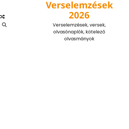
Verselemzések
Skip
to
2026
content
Verselemzések, versek,
olvasónaplók, kötelező
olvasmányok