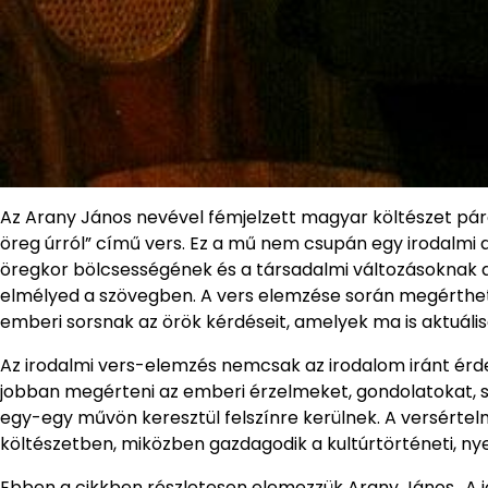
Az Arany János nevével fémjelzett magyar költészet pára
öreg úrról” című vers. Ez a mű nem csupán egy irodalmi
öregkor bölcsességének és a társadalmi változásoknak a
elmélyed a szövegben. A vers elemzése során megérthet
emberi sorsnak az örök kérdéseit, amelyek ma is aktuális
Az irodalmi vers-elemzés nemcsak az irodalom iránt ér
jobban megérteni az emberi érzelmeket, gondolatokat, s 
egy-egy művön keresztül felszínre kerülnek. A versértel
költészetben, miközben gazdagodik a kultúrtörténeti, nyelv
Ebben a cikkben részletesen elemezzük Arany János „A j