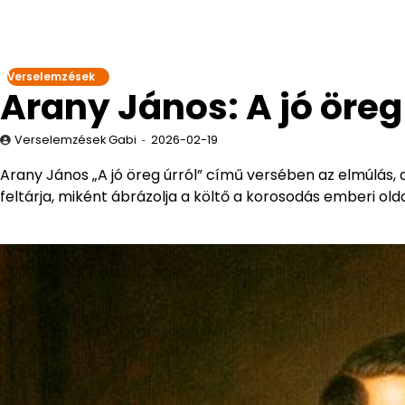
Verselemzések
Arany János: A jó öreg
Verselemzések Gabi
2026-02-19
Arany János „A jó öreg úrról” című versében az elmúlás,
feltárja, miként ábrázolja a költő a korosodás emberi olda