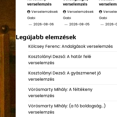
verselemzés
verselemzés
verselem
Verselemzések
Verselemzések
Versel
Gabi
Gabi
Gabi
2026-08-06
2026-08-05
2026-
Legújabb elemzések
Kölcsey Ferenc: Andalgások verselemzés
Kosztolányi Dezső: A határ felé
verselemzés
Kosztolányi Dezső: A gyászmenet jő
verselemzés
Vörösmarty Mihály: A féltékeny
verselemzés
Vörösmarty Mihály: (a fő boldogság…)
verselemzés