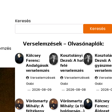
Keresés
Keresés
Verselemzések – Olvasónaplók:
lemzés
Kölcsey
Kosztolányi
Kosztolá
Ferenc:
Dezső: A határ
Dezső: A
Andalgások
felé
gyászmen
verselemzés
verselemzés
verselem
Verselemzések
Verselemzések
Versel
Gabi
Gabi
Gabi
2026-08-09
2026-08-08
2026-
Vörösmarty
Vörösmarty
Kölcsey
Mihály: A
Mihály: (a fő
Ferenc:
féltékeny
boldogság…)
Áldozat