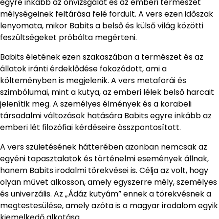
egyre inkább az önvizsgálat és az emberi természet
mélységeinek feltárása felé fordult. A vers ezen időszak
lenyomata, mikor Babits a belső és külső világ közötti
feszültségeket próbálta megérteni.
Babits életének ezen szakaszában a természet és az
állatok iránti érdeklődése fokozódott, ami a
költeményben is megjelenik. A vers metaforái és
szimbólumai, mint a kutya, az emberi lélek belső harcait
jelenítik meg. A személyes élmények és a korabeli
társadalmi változások hatására Babits egyre inkább az
emberi lét filozófiai kérdéseire összpontosított.
A vers születésének hátterében azonban nemcsak az
egyéni tapasztalatok és történelmi események állnak,
hanem Babits irodalmi törekvései is. Célja az volt, hogy
olyan művet alkosson, amely egyszerre mély, személyes
és univerzális. Az „Ádáz kutyám” ennek a törekvésnek a
megtestesülése, amely azóta is a magyar irodalom egyik
kiemelkedő alkotása.