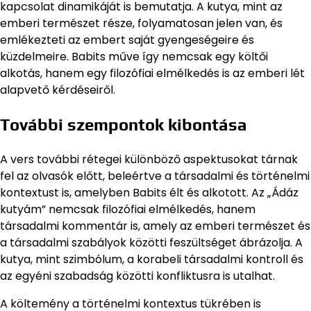
kapcsolat dinamikáját is bemutatja. A kutya, mint az
emberi természet része, folyamatosan jelen van, és
emlékezteti az embert saját gyengeségeire és
küzdelmeire. Babits műve így nemcsak egy költői
alkotás, hanem egy filozófiai elmélkedés is az emberi lét
alapvető kérdéseiről.
További szempontok kibontása
A vers további rétegei különböző aspektusokat tárnak
fel az olvasók előtt, beleértve a társadalmi és történelmi
kontextust is, amelyben Babits élt és alkotott. Az „Ádáz
kutyám” nemcsak filozófiai elmélkedés, hanem
társadalmi kommentár is, amely az emberi természet és
a társadalmi szabályok közötti feszültséget ábrázolja. A
kutya, mint szimbólum, a korabeli társadalmi kontroll és
az egyéni szabadság közötti konfliktusra is utalhat.
A költemény a történelmi kontextus tükrében is