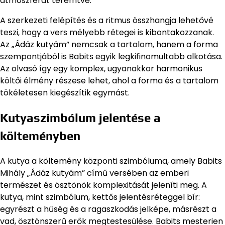
atmoszférát teremtve.
A szerkezeti felépítés és a ritmus összhangja lehetővé
teszi, hogy a vers mélyebb rétegei is kibontakozzanak.
Az „Ádáz kutyám” nemcsak a tartalom, hanem a forma
szempontjából is Babits egyik legkifinomultabb alkotása.
Az olvasó így egy komplex, ugyanakkor harmonikus
költői élmény részese lehet, ahol a forma és a tartalom
tökéletesen kiegészítik egymást.
Kutyaszimbólum jelentése a
költeményben
A kutya a költemény központi szimbóluma, amely Babits
Mihály „Ádáz kutyám” című versében az emberi
természet és ösztönök komplexitását jeleníti meg. A
kutya, mint szimbólum, kettős jelentésréteggel bír:
egyrészt a hűség és a ragaszkodás jelképe, másrészt a
vad, ösztönszerű erők megtestesülése. Babits mesterien