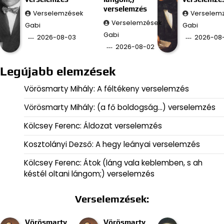
verselemzés
Verselemzések
Verselem
Verselemzések
Gabi
Gabi
Gabi
2026-08-03
2026-08-
2026-08-02
Legújabb elemzések
Vörösmarty Mihály: A féltékeny verselemzés
Vörösmarty Mihály: (a fő boldogság…) verselemzés
Kölcsey Ferenc: Áldozat verselemzés
Kosztolányi Dezső: A hegy leányai verselemzés
Kölcsey Ferenc: Átok (láng vala keblemben, s ah
késtél oltani lángom;) verselemzés
Verselemzések:
Vörösmarty
Vörösmarty