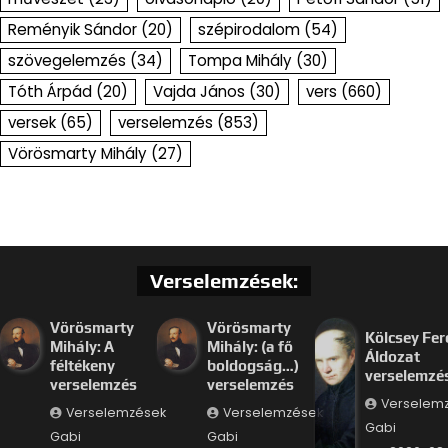
Reményik Sándor
(20)
szépirodalom
(54)
szövegelemzés
(34)
Tompa Mihály
(30)
Tóth Árpád
(20)
Vajda János
(30)
vers
(660)
versek
(65)
verselemzés
(853)
Vörösmarty Mihály
(27)
Verselemzések:
Vörösmarty
Vörösmarty
Kölcsey Fer
Mihály: A
Mihály: (a fő
Áldozat
féltékeny
boldogság…)
verselemzé
verselemzés
verselemzés
Verselem
Verselemzések
Verselemzések
Gabi
Gabi
Gabi