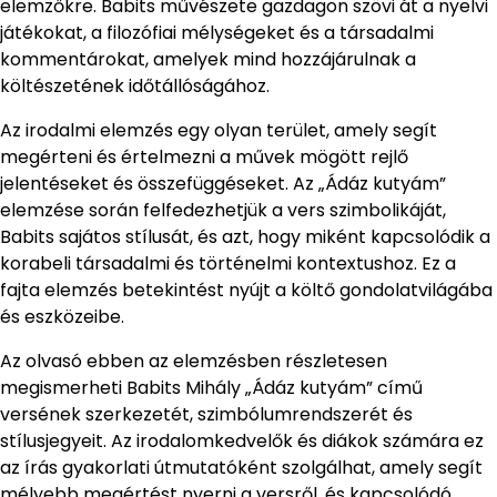
elemzőkre. Babits művészete gazdagon szövi át a nyelvi
játékokat, a filozófiai mélységeket és a társadalmi
kommentárokat, amelyek mind hozzájárulnak a
költészetének időtállóságához.
Az irodalmi elemzés egy olyan terület, amely segít
megérteni és értelmezni a művek mögött rejlő
jelentéseket és összefüggéseket. Az „Ádáz kutyám”
elemzése során felfedezhetjük a vers szimbolikáját,
Babits sajátos stílusát, és azt, hogy miként kapcsolódik a
korabeli társadalmi és történelmi kontextushoz. Ez a
fajta elemzés betekintést nyújt a költő gondolatvilágába
és eszközeibe.
Az olvasó ebben az elemzésben részletesen
megismerheti Babits Mihály „Ádáz kutyám” című
versének szerkezetét, szimbólumrendszerét és
stílusjegyeit. Az irodalomkedvelők és diákok számára ez
az írás gyakorlati útmutatóként szolgálhat, amely segít
mélyebb megértést nyerni a versről, és kapcsolódó