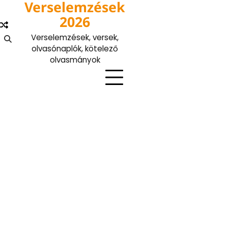
Verselemzések
Skip
to
2026
content
Verselemzések, versek,
olvasónaplók, kötelező
olvasmányok