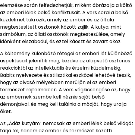
elemzése során felfedezhetjük, miként ábrázolja a költő
az emberi lélek belső konfliktusait. A vers sorai a belső
küzdelmet tükrözik, amely az ember és az általa
megtestesített ösztönök között zajlik. A kutya, mint
szimbólum, az állati ösztönök megtestesülése, amely
időnként elszabadul, és ezzel káoszt és zavart okoz.
A költemény különböző rétegei az emberi lét különböző
aspektusait jelenítik meg, kezdve az alapvető ösztönös
reakcióktól az intellektuális és érzelmi küzdelmekig.
Babits nyelvezete és stilisztikai eszközei lehetővé teszik,
hogy az olvasó mélyebben merüljön el az emberi
természet rejtelmeiben. A vers végkicsengése az, hogy
az embernek szembe kell néznie saját belső
démonjaival, és meg kell találnia a módját, hogy uralja
őket.
Az „Ádáz kutyám” nemcsak az emberi lélek belső világát
tárja fel, hanem az ember és természet közötti