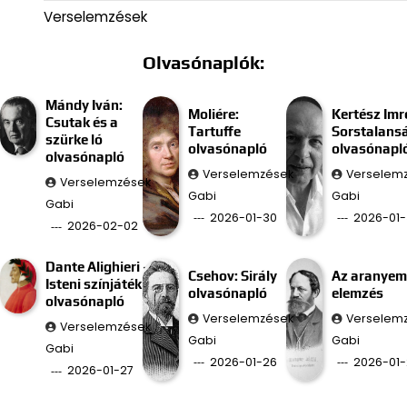
Verselemzések
Olvasónaplók:
Mándy Iván:
Moliére:
Kertész Imr
Csutak és a
Tartuffe
Sorstalans
szürke ló
olvasónapló
olvasónapl
olvasónapló
Verselemzések
Verselem
Verselemzések
Gabi
Gabi
Gabi
2026-01-30
2026-01-
2026-02-02
Dante Alighieri –
Csehov: Sirály
Az aranyem
Isteni színjáték
olvasónapló
elemzés
olvasónapló
Verselemzések
Verselem
Verselemzések
Gabi
Gabi
Gabi
2026-01-26
2026-01-
2026-01-27