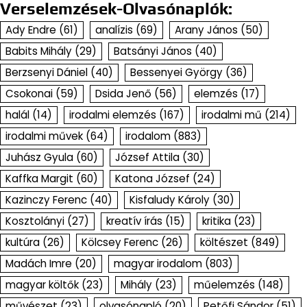
Verselemzések-Olvasónaplók:
Ady Endre
(61)
analízis
(69)
Arany János
(50)
Babits Mihály
(29)
Batsányi János
(40)
Berzsenyi Dániel
(40)
Bessenyei György
(36)
Csokonai
(59)
Dsida Jenő
(56)
elemzés
(17)
halál
(14)
irodalmi elemzés
(167)
irodalmi mű
(214)
irodalmi művek
(64)
irodalom
(883)
Juhász Gyula
(60)
József Attila
(30)
Kaffka Margit
(60)
Katona József
(24)
Kazinczy Ferenc
(40)
Kisfaludy Károly
(30)
Kosztolányi
(27)
kreatív írás
(15)
kritika
(23)
kultúra
(26)
Kölcsey Ferenc
(26)
költészet
(849)
Madách Imre
(20)
magyar irodalom
(803)
magyar költők
(23)
Mihály
(23)
műelemzés
(148)
művészet
(23)
olvasónapló
(20)
Petőfi Sándor
(51)