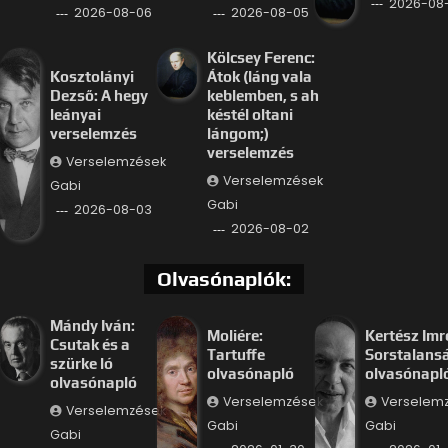
2026-08
2026-08-06
2026-08-05
Kölcsey Ferenc:
Kosztolányi
Átok (láng vala
Dezső: A hegy
keblemben, s ah
leányai
késtél oltani
verselemzés
lángom;)
verselemzés
Verselemzések
Verselemzések
Gabi
Gabi
2026-08-03
2026-08-02
Olvasónaplók:
Mándy Iván:
Moliére:
Kertész Imr
Csutak és a
Tartuffe
Sorstalans
szürke ló
olvasónapló
olvasónapl
olvasónapló
Verselemzések
Verselem
Verselemzések
Gabi
Gabi
Gabi