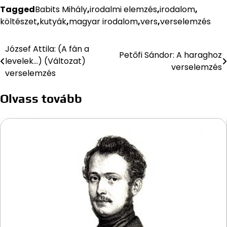
Tagged
Babits Mihály
,
irodalmi elemzés
,
irodalom
,
költészet
,
kutyák
,
magyar irodalom
,
vers
,
verselemzés
József Attila: (A fán a
Bejegyzés
Petőfi Sándor: A haraghoz
levelek…) (Változat)
verselemzés
navigáció
verselemzés
Olvass tovább