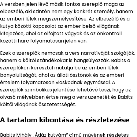
A versben jelen lévő másik fontos szereplő maga az
elbeszélő, aki szintén nem egy konkrét személy, hanem
az emberi lélek megszemélyesítése. Az elbeszélő és a
kutya közötti kapcsolat az ember belső világának
kifejezése, ahol az elfojtott vágyak és az önkontroll
közötti harc folyamatosan jelen van.
Ezek a szereplők nemcsak a vers narratíváját szolgálják,
hanem a költői szándékokat is hangsúlyozzák. Babits a
szereplőkön keresztül mutatja be az emberi lélek
bonyolultságát, ahol az állati ösztönök és az emberi
értelem folyamatosan viaskodnak egymással. A
szereplők szimbolikus jelentése lehetővé teszi, hogy az
olvasó mélyebben értse meg a vers üzenetét és Babits
költői világának összetettségét.
A tartalom kibontása és részletezése
Babits Mihály „Ádáz kutyám” című művének részletes