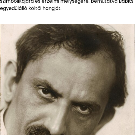
szimbolikájára és érzelmi mélységére, bemutatva Babits
egyedülálló költői hangját.