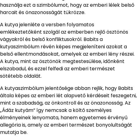
használja ezt a szimbólumot, hogy az emberi lélek belső
harcait és önazonosságát tükrözze.
A kutya jelenléte a versben folyamatos
emlékeztetőként szolgál az emberben rejlő ösztönös
vágyakról és belső konfliktusokról. Babits a
kutyaszimbólum révén képes megjeleníteni azokat a
belső ellentmondásokat, amelyek az emberi lény részei.
A kutya, mint az ösztönök megtestesülése, időnként
elszabadul, és ezzel felfedi az emberi természet
sötétebb oldalát.
A kutyaszimbólum jelentősége abban rejlik, hogy Babits
általa képes az emberi lét alapvető kérdéseit feszegetni,
mint a szabadság, az önkontroll és az önazonosság. Az
„Ádáz kutyám” így nemcsak a költő személyes
élményeinek lenyomata, hanem egyetemes érvényű
allegória is, amely az emberi természet bonyolultságát
mutatja be.