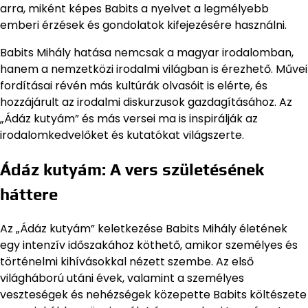
arra, miként képes Babits a nyelvet a legmélyebb
emberi érzések és gondolatok kifejezésére használni.
Babits Mihály hatása nemcsak a magyar irodalomban,
hanem a nemzetközi irodalmi világban is érezhető. Művei
fordításai révén más kultúrák olvasóit is elérte, és
hozzájárult az irodalmi diskurzusok gazdagításához. Az
„Ádáz kutyám” és más versei ma is inspirálják az
irodalomkedvelőket és kutatókat világszerte.
Ádáz kutyám: A vers születésének
háttere
Az „Ádáz kutyám” keletkezése Babits Mihály életének
egy intenzív időszakához köthető, amikor személyes és
történelmi kihívásokkal nézett szembe. Az első
világháború utáni évek, valamint a személyes
veszteségek és nehézségek közepette Babits költészete