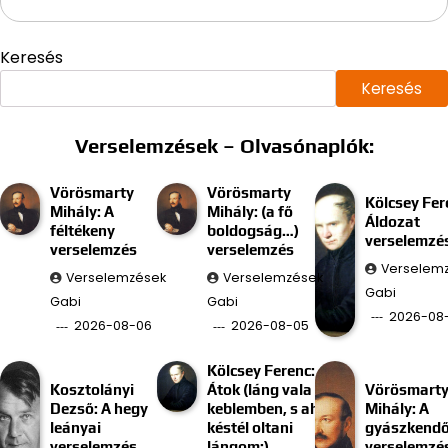
Keresés
Keresés
Verselemzések – Olvasónaplók:
Vörösmarty
Vörösmarty
Kölcsey Fer
Mihály: A
Mihály: (a fő
Áldozat
féltékeny
boldogság…)
verselemzé
verselemzés
verselemzés
Verselem
Verselemzések
Verselemzések
Gabi
Gabi
Gabi
2026-08
2026-08-06
2026-08-05
Kölcsey Ferenc:
Kosztolányi
Átok (láng vala
Vörösmart
Dezső: A hegy
keblemben, s ah
Mihály: A
leányai
késtél oltani
gyászkend
verselemzés
lángom;)
verselemzé