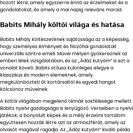
hozott létre, amely egyszerre érinti az érzelmeket és a
gondolatokat, és amely a mai napig releváns marad.
Babits Mihály költői világa és hatása
Babits Mihály költészetének sajátossága az a képesség,
hogy személyes élményeit és filozófiai gondolatait
univerzális szintre emeli. Művei mélyen gyökereznek az
emberi lélek vizsgálatában, és az „Ádáz kutyám” is ezt a
vonalat követi. Babits stílusa különleges elegye a
klasszikus és modern elemeknek, amely
megkülönbözteti őt kortársaitól és egyedi hangot
kölcsönöz műveinek.
A költői világában megjelenő témák sokfélesége mellett
Babits nyelvi gazdagsága is lenyűgöző. Verseiben a nyelvi
játékok, a bonyolult képek és a mély érzelmi tartalom
együttesen hozzák létre azt az atmoszférát, amely az
olvasót magával ragadja. Az „Ádáz kutyám” kiváló példa