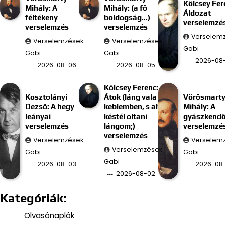
Kölcsey Fer
Mihály: A
Mihály: (a fő
Áldozat
féltékeny
boldogság…)
verselemzé
verselemzés
verselemzés
Verselem
Verselemzések
Verselemzések
Gabi
Gabi
Gabi
2026-08
2026-08-06
2026-08-05
Kölcsey Ferenc:
Kosztolányi
Átok (láng vala
Vörösmart
Dezső: A hegy
keblemben, s ah
Mihály: A
leányai
késtél oltani
gyászkend
verselemzés
lángom;)
verselemzé
verselemzés
Verselemzések
Verselem
Verselemzések
Gabi
Gabi
Gabi
2026-08-03
2026-08-
2026-08-02
Kategóriák:
Olvasónaplók