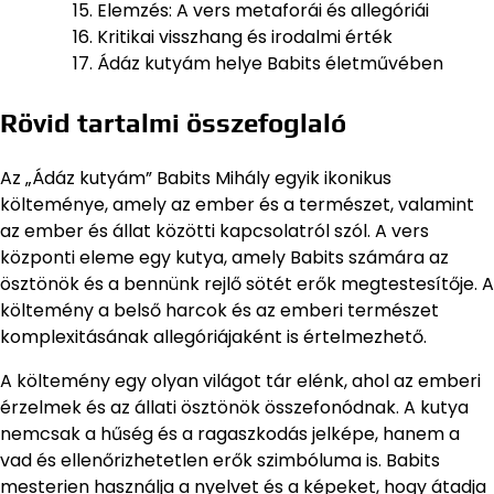
Elemzés: A vers metaforái és allegóriái
Kritikai visszhang és irodalmi érték
Ádáz kutyám helye Babits életművében
Rövid tartalmi összefoglaló
Az „Ádáz kutyám” Babits Mihály egyik ikonikus
költeménye, amely az ember és a természet, valamint
az ember és állat közötti kapcsolatról szól. A vers
központi eleme egy kutya, amely Babits számára az
ösztönök és a bennünk rejlő sötét erők megtestesítője. A
költemény a belső harcok és az emberi természet
komplexitásának allegóriájaként is értelmezhető.
A költemény egy olyan világot tár elénk, ahol az emberi
érzelmek és az állati ösztönök összefonódnak. A kutya
nemcsak a hűség és a ragaszkodás jelképe, hanem a
vad és ellenőrizhetetlen erők szimbóluma is. Babits
mesterien használja a nyelvet és a képeket, hogy átadja