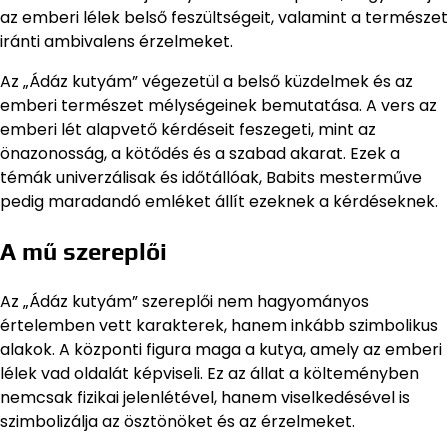
az emberi lélek belső feszültségeit, valamint a természet
iránti ambivalens érzelmeket.
Az „Ádáz kutyám” végezetül a belső küzdelmek és az
emberi természet mélységeinek bemutatása. A vers az
emberi lét alapvető kérdéseit feszegeti, mint az
önazonosság, a kötődés és a szabad akarat. Ezek a
témák univerzálisak és időtállóak, Babits mesterműve
pedig maradandó emléket állít ezeknek a kérdéseknek.
A mű szereplői
Az „Ádáz kutyám” szereplői nem hagyományos
értelemben vett karakterek, hanem inkább szimbolikus
alakok. A központi figura maga a kutya, amely az emberi
lélek vad oldalát képviseli. Ez az állat a költeményben
nemcsak fizikai jelenlétével, hanem viselkedésével is
szimbolizálja az ösztönöket és az érzelmeket.