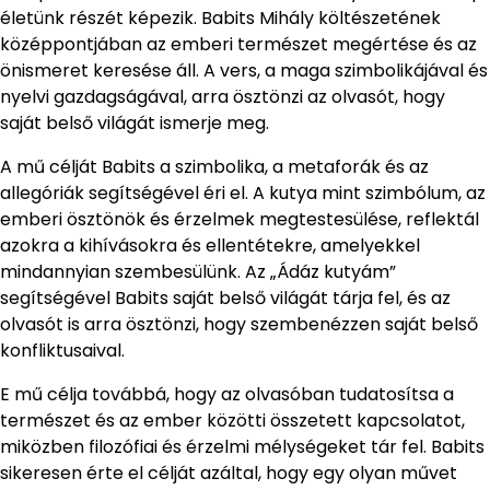
életünk részét képezik. Babits Mihály költészetének
középpontjában az emberi természet megértése és az
önismeret keresése áll. A vers, a maga szimbolikájával és
nyelvi gazdagságával, arra ösztönzi az olvasót, hogy
saját belső világát ismerje meg.
A mű célját Babits a szimbolika, a metaforák és az
allegóriák segítségével éri el. A kutya mint szimbólum, az
emberi ösztönök és érzelmek megtestesülése, reflektál
azokra a kihívásokra és ellentétekre, amelyekkel
mindannyian szembesülünk. Az „Ádáz kutyám”
segítségével Babits saját belső világát tárja fel, és az
olvasót is arra ösztönzi, hogy szembenézzen saját belső
konfliktusaival.
E mű célja továbbá, hogy az olvasóban tudatosítsa a
természet és az ember közötti összetett kapcsolatot,
miközben filozófiai és érzelmi mélységeket tár fel. Babits
sikeresen érte el célját azáltal, hogy egy olyan művet