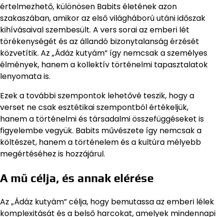
értelmezhető, különösen Babits életének azon
szakaszában, amikor az első világháború utáni időszak
kihívásaival szembesült. A vers sorai az emberi lét
törékenységét és az állandó bizonytalanság érzését
közvetítik. Az „Ádáz kutyám” így nemcsak a személyes
élmények, hanem a kollektív történelmi tapasztalatok
lenyomata is.
Ezek a további szempontok lehetővé teszik, hogy a
verset ne csak esztétikai szempontból értékeljük,
hanem a történelmi és társadalmi összefüggéseket is
figyelembe vegyük. Babits művészete így nemcsak a
költészet, hanem a történelem és a kultúra mélyebb
megértéséhez is hozzájárul.
A mű célja, és annak elérése
Az „Ádáz kutyám” célja, hogy bemutassa az emberi lélek
komplexitását és a belső harcokat, amelyek mindennapi