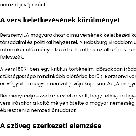
nemzet jövője iránt.
A vers keletkezésének körülményei
Berzsenyi „A magyarokhoz” című versének keletkezési kö
társadalmi és politikai helyzettel. A Habsburg Birodalom
reformkor előzményei közé tartozott az az általános tör
fejlesszék.
A vers 1807-ben, egy kritikus történelmi időszakban íród
szükségessége mindinkább előtérbe került. Berzsenyi ve
és vágyait a magyar nemzet jövője kapcsán. Az „A magyar
Berzsenyi célja ezzel a verssel az volt, hogy felhívja a 
vers írásakor a költő mélyen átélte a magyar nemesség 
ébreszteni a nemzeti öntudatot.
A szöveg szerkezeti elemzése