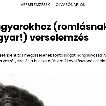
VERSELEMZÉSEK
OLVASÓNAPLÓK
magyarokhoz (romlásna
gyar!) verselemzés
eti identitás megőrzésének fontosságát hangsúlyozza. A
s veszélyeire, és a büszke múlt emlékével ösztönöz csele