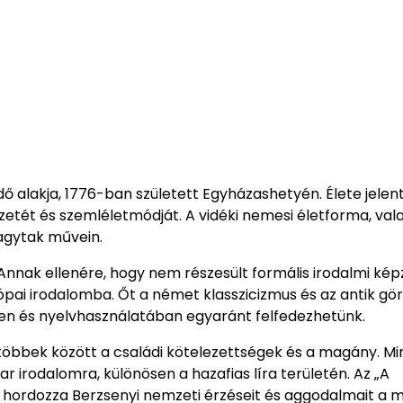
dő alakja, 1776-ban született Egyházashetyén. Élete jelen
zetét és szemléletmódját. A vidéki nemesi életforma, val
hagytak művein.
nnak ellenére, hogy nem részesült formális irodalmi kép
pai irodalomba. Őt a német klasszicizmus és az antik gö
ben és nyelvhasználatában egyaránt felfedezhetünk.
 többek között a családi kötelezettségek és a magány. M
 irodalomra, különösen a hazafias líra területén. Az „A
hordozza Berzsenyi nemzeti érzéseit és aggodalmait a 