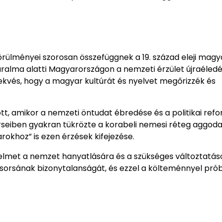
rülményei szorosan összefüggnek a 19. század eleji magy
 uralma alatti Magyarországon a nemzeti érzület újraéledé
ekvés, hogy a magyar kultúrát és nyelvet megőrizzék és
ott, amikor a nemzeti öntudat ébredése és a politikai ref
rseiben gyakran tükrözte a korabeli nemesi réteg aggoda
okhoz” is ezen érzések kifejezése.
figyelmet a nemzet hanyatlására és a szükséges változtatás
sorsának bizonytalanságát, és ezzel a költeménnyel pró