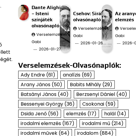
.
Dante Alighieri
– Isteni
Csehov: Sirály
Az aran
színjáték
olvasónapló
elemzés
olvasónapló
Verselemzések
Versel
Verselemzések
Gabi
Gabi
Gabi
2026-01-26
2026-0
ő
2026-01-27
llett
ségét.
Verselemzések-Olvasónaplók:
Ady Endre
(61)
analízis
(69)
Arany János
(50)
Babits Mihály
(29)
Batsányi János
(40)
Berzsenyi Dániel
(40)
Bessenyei György
(36)
Csokonai
(59)
Dsida Jenő
(56)
elemzés
(17)
halál
(14)
irodalmi elemzés
(167)
irodalmi mű
(214)
irodalmi művek
(64)
irodalom
(884)