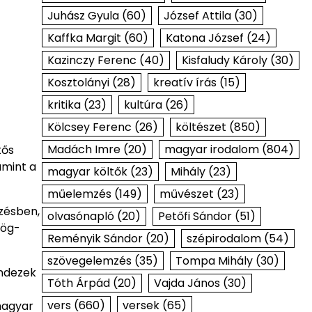
Juhász Gyula
(60)
József Attila
(30)
Kaffka Margit
(60)
Katona József
(24)
Kazinczy Ferenc
(40)
Kisfaludy Károly
(30)
Kosztolányi
(28)
kreatív írás
(15)
kritika
(23)
kultúra
(26)
Kölcsey Ferenc
(26)
költészet
(850)
Madách Imre
(20)
magyar irodalom
(804)
tős
amint a
magyar költők
(23)
Mihály
(23)
műelemzés
(149)
művészet
(23)
zésben,
olvasónapló
(20)
Petőfi Sándor
(51)
rög-
Reményik Sándor
(20)
szépirodalom
(54)
szövegelemzés
(35)
Tompa Mihály
(30)
indezek
Tóth Árpád
(20)
Vajda János
(30)
vers
(660)
versek
(65)
magyar