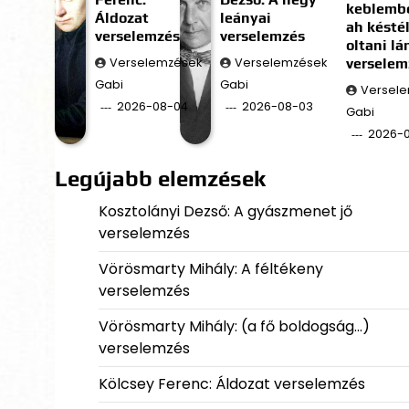
keblembe
Áldozat
leányai
ah késté
verselemzés
verselemzés
oltani l
Verselemzések
Verselemzések
verselem
Gabi
Gabi
Versel
2026-08-04
2026-08-03
Gabi
2026-
Legújabb elemzések
Kosztolányi Dezső: A gyászmenet jő
verselemzés
Vörösmarty Mihály: A féltékeny
verselemzés
Vörösmarty Mihály: (a fő boldogság…)
verselemzés
Kölcsey Ferenc: Áldozat verselemzés