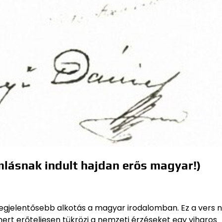
mlásnak indult hajdan erős magyar!)
legjelentősebb alkotás a magyar irodalomban. Ez a vers
ert erőteljesen tükrözi a nemzeti érzéseket egy viharos