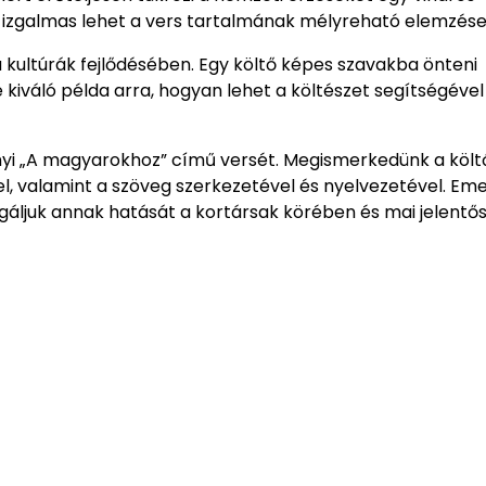
 izgalmas lehet a vers tartalmának mélyreható elemzése
a kultúrák fejlődésében. Egy költő képes szavakba önteni
 kiváló példa arra, hogyan lehet a költészet segítségével
yi „A magyarokhoz” című versét. Megismerkedünk a költ
el, valamint a szöveg szerkezetével és nyelvezetével. Eme
sgáljuk annak hatását a kortársak körében és mai jelentő