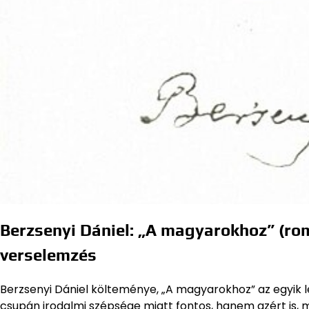
Berzsenyi Dániel: „A magyarokhoz” (ro
verselemzés
Berzsenyi Dániel költeménye, „A magyarokhoz” az egyik 
csupán irodalmi szépsége miatt fontos, hanem azért is, m