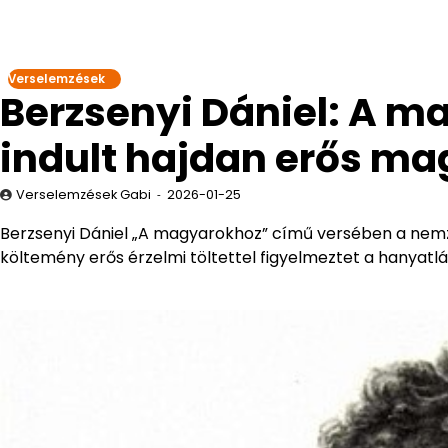
Verselemzések
Berzsenyi Dániel: A 
indult hajdan erős ma
Verselemzések Gabi
2026-01-25
Berzsenyi Dániel „A magyarokhoz” című versében a nemz
költemény erős érzelmi töltettel figyelmeztet a hanyatlá