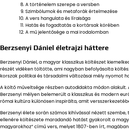
A történelem szerepe a versben
Szimbólumok és metaforák értelmezése
A vers hangulata és líraisága
Hatás és fogadtatás a kortársak körében
A mű jelentősége a mai irodalomban
Berzsenyi Dániel életrajzi háttere
Berzsenyi Dániel, a magyar klasszikus költészet kiemelke
részét vidéken töltötte, ami nagyban befolyásolta költés
korszak politikai és társadalmi változásai mély nyomot 
A költő műveltsége részben autodidakta módon alakult. A
Berzsenyi mélyen belemerült a klasszikus és modern euró
római kultúra különösen inspirálta, amit versszerkezeté
Berzsenyi élete során számos kihívással nézett szembe,
ellenére költészete maradandó hatást gyakorolt a magyar
magyarokhoz” című vers, melyet 1807-ben írt, magában 