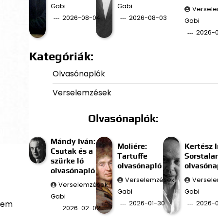
Gabi
Gabi
Versel
2026-08-04
2026-08-03
Gabi
2026-
Kategóriák:
Olvasónaplók
Verselemzések
Olvasónaplók:
Mándy Iván:
Moliére:
Kertész I
Csutak és a
Tartuffe
Sorstala
szürke ló
olvasónapló
olvasóna
olvasónapló
Verselemzések
Versel
Verselemzések
Gabi
Gabi
Gabi
 nem
2026-01-30
2026-0
2026-02-02