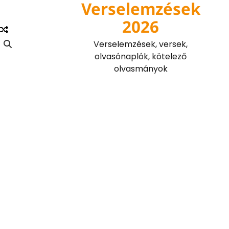
Verselemzések
Skip
to
2026
content
Verselemzések, versek,
olvasónaplók, kötelező
olvasmányok