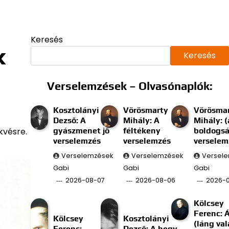
Keresés
k
Keresés
Verselemzések – Olvasónaplók:
Kosztolányi
Vörösmarty
Vörösma
Dezső: A
Mihály: A
Mihály: (
kvésre.
gyászmenet jő
féltékeny
boldogs
verselemzés
verselemzés
verselem
Verselemzések
Verselemzések
Versel
Gabi
Gabi
Gabi
2026-08-07
2026-08-06
2026-
Kölcsey
Ferenc: 
Kölcsey
Kosztolányi
(láng val
Ferenc:
Dezső: A hegy