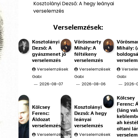
Kosztolányi Dezső: A hegy leányai
verselemzés
Verselemzések:
Kosztolányi
Vörösmarty
Vörösma
Dezső: A
Mihály: A
Mihály: (
gyászmenet jő
féltékeny
boldogs
verselemzés
verselemzés
verselem
Verselemzések
Verselemzések
Versel
Gabi
Gabi
Gabi
2026-08-07
2026-08-06
2026-
Kölcsey
Ferenc: 
Kölcsey
Kosztolányi
(láng val
Ferenc:
Dezső: A hegy
keblembe
Áldozat
leányai
ah késté
verselemzés
verselemzés
oltani l
Verselemzések
Verselemzések
verselem