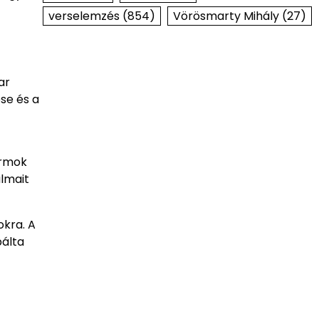
verselemzés
(854)
Vörösmarty Mihály
(27)
ar
se és a
ormok
lmait
okra. A
bálta