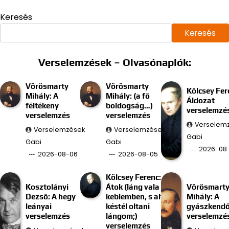
Keresés
Keresés
Verselemzések – Olvasónaplók:
Vörösmarty
Vörösmarty
Kölcsey Fer
Mihály: A
Mihály: (a fő
Áldozat
féltékeny
boldogság…)
verselemzé
verselemzés
verselemzés
Verselem
Verselemzések
Verselemzések
Gabi
Gabi
Gabi
2026-08
2026-08-06
2026-08-05
Kölcsey Ferenc:
Kosztolányi
Átok (láng vala
Vörösmart
Dezső: A hegy
keblemben, s ah
Mihály: A
leányai
késtél oltani
gyászkend
verselemzés
lángom;)
verselemzé
verselemzés