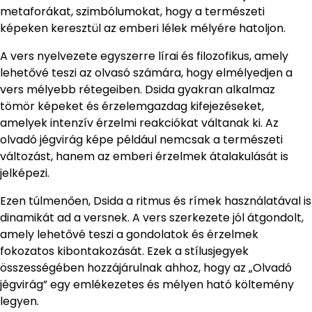
metaforákat, szimbólumokat, hogy a természeti
képeken keresztül az emberi lélek mélyére hatoljon.
A vers nyelvezete egyszerre lírai és filozofikus, amely
lehetővé teszi az olvasó számára, hogy elmélyedjen a
vers mélyebb rétegeiben. Dsida gyakran alkalmaz
tömör képeket és érzelemgazdag kifejezéseket,
amelyek intenzív érzelmi reakciókat váltanak ki. Az
olvadó jégvirág képe például nemcsak a természeti
változást, hanem az emberi érzelmek átalakulását is
jelképezi.
Ezen túlmenően, Dsida a ritmus és rímek használatával is
dinamikát ad a versnek. A vers szerkezete jól átgondolt,
amely lehetővé teszi a gondolatok és érzelmek
fokozatos kibontakozását. Ezek a stílusjegyek
összességében hozzájárulnak ahhoz, hogy az „Olvadó
jégvirág” egy emlékezetes és mélyen ható költemény
legyen.