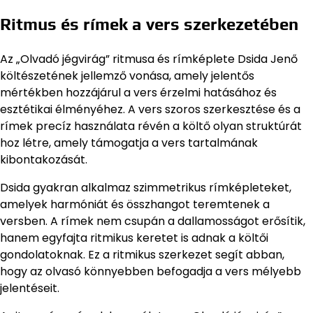
Ritmus és rímek a vers szerkezetében
Az „Olvadó jégvirág” ritmusa és rímképlete Dsida Jenő
költészetének jellemző vonása, amely jelentős
mértékben hozzájárul a vers érzelmi hatásához és
esztétikai élményéhez. A vers szoros szerkesztése és a
rímek precíz használata révén a költő olyan struktúrát
hoz létre, amely támogatja a vers tartalmának
kibontakozását.
Dsida gyakran alkalmaz szimmetrikus rímképleteket,
amelyek harmóniát és összhangot teremtenek a
versben. A rímek nem csupán a dallamosságot erősítik,
hanem egyfajta ritmikus keretet is adnak a költői
gondolatoknak. Ez a ritmikus szerkezet segít abban,
hogy az olvasó könnyebben befogadja a vers mélyebb
jelentéseit.