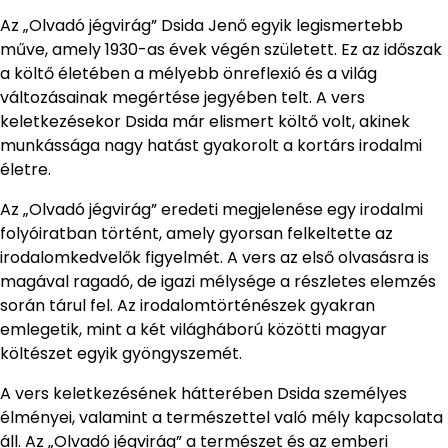
Az „Olvadó jégvirág” Dsida Jenő egyik legismertebb
műve, amely 1930-as évek végén született. Ez az időszak
a költő életében a mélyebb önreflexió és a világ
változásainak megértése jegyében telt. A vers
keletkezésekor Dsida már elismert költő volt, akinek
munkássága nagy hatást gyakorolt a kortárs irodalmi
életre.
Az „Olvadó jégvirág” eredeti megjelenése egy irodalmi
folyóiratban történt, amely gyorsan felkeltette az
irodalomkedvelők figyelmét. A vers az első olvasásra is
magával ragadó, de igazi mélysége a részletes elemzés
során tárul fel. Az irodalomtörténészek gyakran
emlegetik, mint a két világháború közötti magyar
költészet egyik gyöngyszemét.
A vers keletkezésének hátterében Dsida személyes
élményei, valamint a természettel való mély kapcsolata
áll. Az „Olvadó jégvirág” a természet és az emberi