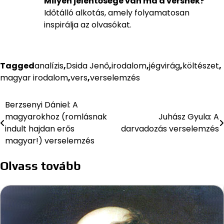
Milyen jelentősége van ma a versnek?
Időtálló alkotás, amely folyamatosan
inspirálja az olvasókat.
Tagged
analízis
,
Dsida Jenő
,
irodalom
,
jégvirág
,
költészet
,
magyar irodalom
,
vers
,
verselemzés
Berzsenyi Dániel: A
Bejegyzés
magyarokhoz (romlásnak
Juhász Gyula: A
navigáció
indult hajdan erős
darvadozás verselemzés
magyar!) verselemzés
Olvass tovább