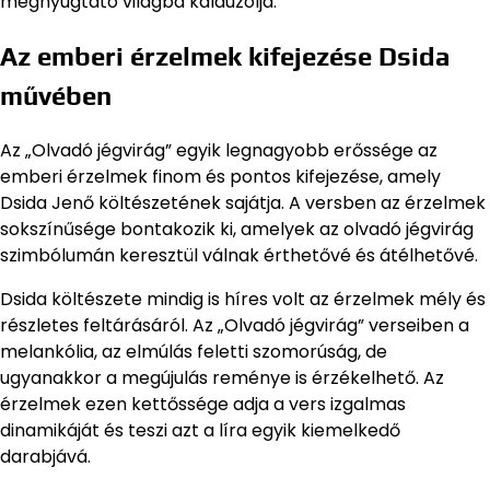
megnyugtató világba kalauzolja.
Az emberi érzelmek kifejezése Dsida
művében
Az „Olvadó jégvirág” egyik legnagyobb erőssége az
emberi érzelmek finom és pontos kifejezése, amely
Dsida Jenő költészetének sajátja. A versben az érzelmek
sokszínűsége bontakozik ki, amelyek az olvadó jégvirág
szimbólumán keresztül válnak érthetővé és átélhetővé.
Dsida költészete mindig is híres volt az érzelmek mély és
részletes feltárásáról. Az „Olvadó jégvirág” verseiben a
melankólia, az elmúlás feletti szomorúság, de
ugyanakkor a megújulás reménye is érzékelhető. Az
érzelmek ezen kettőssége adja a vers izgalmas
dinamikáját és teszi azt a líra egyik kiemelkedő
darabjává.