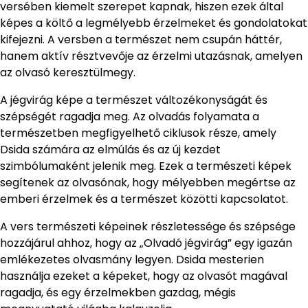
versében kiemelt szerepet kapnak, hiszen ezek által
képes a költő a legmélyebb érzelmeket és gondolatokat
kifejezni. A versben a természet nem csupán háttér,
hanem aktív résztvevője az érzelmi utazásnak, amelyen
az olvasó keresztülmegy.
A jégvirág képe a természet változékonyságát és
szépségét ragadja meg. Az olvadás folyamata a
természetben megfigyelhető ciklusok része, amely
Dsida számára az elmúlás és az új kezdet
szimbólumaként jelenik meg. Ezek a természeti képek
segítenek az olvasónak, hogy mélyebben megértse az
emberi érzelmek és a természet közötti kapcsolatot.
A vers természeti képeinek részletessége és szépsége
hozzájárul ahhoz, hogy az „Olvadó jégvirág” egy igazán
emlékezetes olvasmány legyen. Dsida mesterien
használja ezeket a képeket, hogy az olvasót magával
ragadja, és egy érzelmekben gazdag, mégis