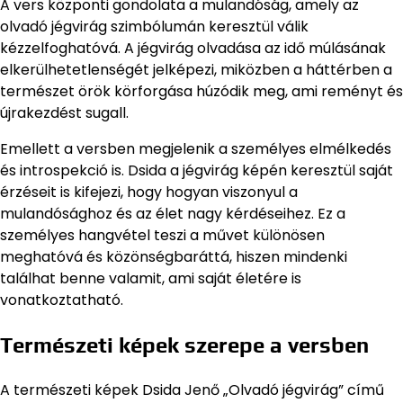
A vers központi gondolata a mulandóság, amely az
olvadó jégvirág szimbólumán keresztül válik
kézzelfoghatóvá. A jégvirág olvadása az idő múlásának
elkerülhetetlenségét jelképezi, miközben a háttérben a
természet örök körforgása húzódik meg, ami reményt és
újrakezdést sugall.
Emellett a versben megjelenik a személyes elmélkedés
és introspekció is. Dsida a jégvirág képén keresztül saját
érzéseit is kifejezi, hogy hogyan viszonyul a
mulandósághoz és az élet nagy kérdéseihez. Ez a
személyes hangvétel teszi a művet különösen
meghatóvá és közönségbaráttá, hiszen mindenki
találhat benne valamit, ami saját életére is
vonatkoztatható.
Természeti képek szerepe a versben
A természeti képek Dsida Jenő „Olvadó jégvirág” című