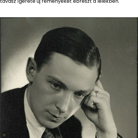
tavasz ígérete új reményeket ébreszt a lélekben.