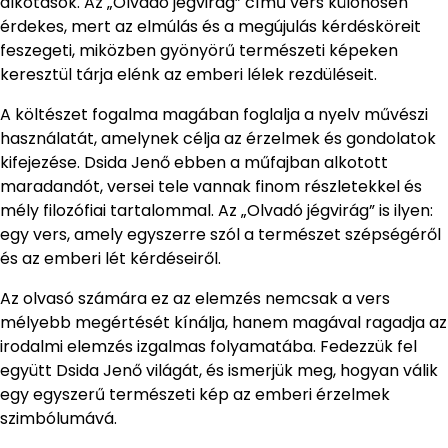
alkotások. Az „Olvadó jégvirág” című vers különösen
érdekes, mert az elmúlás és a megújulás kérdésköreit
feszegeti, miközben gyönyörű természeti képeken
keresztül tárja elénk az emberi lélek rezdüléseit.
A költészet fogalma magában foglalja a nyelv művészi
használatát, amelynek célja az érzelmek és gondolatok
kifejezése. Dsida Jenő ebben a műfajban alkotott
maradandót, versei tele vannak finom részletekkel és
mély filozófiai tartalommal. Az „Olvadó jégvirág” is ilyen:
egy vers, amely egyszerre szól a természet szépségéről
és az emberi lét kérdéseiről.
Az olvasó számára ez az elemzés nemcsak a vers
mélyebb megértését kínálja, hanem magával ragadja az
irodalmi elemzés izgalmas folyamatába. Fedezzük fel
együtt Dsida Jenő világát, és ismerjük meg, hogyan válik
egy egyszerű természeti kép az emberi érzelmek
szimbólumává.