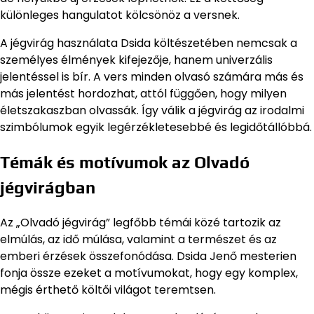
különleges hangulatot kölcsönöz a versnek.
A jégvirág használata Dsida költészetében nemcsak a
személyes élmények kifejezője, hanem univerzális
jelentéssel is bír. A vers minden olvasó számára más és
más jelentést hordozhat, attól függően, hogy milyen
életszakaszban olvassák. Így válik a jégvirág az irodalmi
szimbólumok egyik legérzékletesebbé és legidőtállóbbá.
Témák és motívumok az Olvadó
jégvirágban
Az „Olvadó jégvirág” legfőbb témái közé tartozik az
elmúlás, az idő múlása, valamint a természet és az
emberi érzések összefonódása. Dsida Jenő mesterien
fonja össze ezeket a motívumokat, hogy egy komplex,
mégis érthető költői világot teremtsen.