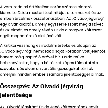
A vers irodalmi értékelése során számos elemző
kiemelte Dsida mesteri technikáját a természet és az
emberi érzelmek összefonásában. Az „Olvadó jégvirág”
egy olyan alkotás, amely egyszerre szólít meg a szívet
és az elmét, és amely révén Dsida a magyar költészet
egyik meghatározó alakjává vált.
A kritikai visszhang és irodalmi értékelés alapján az
„Olvadó jégvirág” nemcsak a saját korában volt jelentős,
hanem máig inspiráló erővel bír. Dsida műve
bebizonyította, hogy a költészet képes túlmutatni a
szavakon, és olyan univerzális igazságokat tár fel,
amelyek minden ember számára jelentőséggel bírnak.
Összegzés: Az Olvadó jégvirág
jelentősége
Az „Olvadó jégvirág” Dsida Jenő költészetének egyik