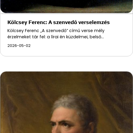
Kölcsey Ferenc: A szenvedő verselemzés
Kölcsey Ferenc „A szenvedő” című verse mély
érzelmeket tár fel: a lírai én küzdelmei, belső…
2026-05-02