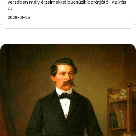
versében mély érzelmekkel búcsúzik barátjától. Az írás
az…
2026-01-25