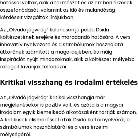
hatással voltak, akik a természet és az emberi érzések
összefonódását, valamint az idő és mulandóság
kérdéseit vizsgálták lírájukban.
Az „Olvadó jégvirág” különösen jó példa Dsida
költészetének erejére és maradandó hatására. A vers
innovatív nyelvezete és a szimbólumok használata
úttörőnek számított a maga idejében, és máig
inspirációt nyújt mindazoknak, akik a költészet mélyebb
rétegeit kívánják felfedezni.
Kritikai visszhang és irodalmi értékelés
Az „Olvadó jégvirág” kritikai visszhangja már
megjelenésekor is pozitív volt, és azóta is a magyar
irodalom egyik kiemelkedő alkotásaként tartják számon.
A kritikusok elismeréssel írtak Dsida költői nyelvéről, a
szimbólumok használatáról és a vers érzelmi
mélységéről.