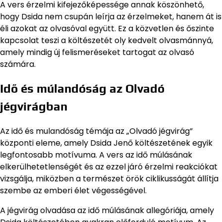
A vers érzelmi kifejezőképessége annak köszönhető,
hogy Dsida nem csupán leírja az érzelmeket, hanem át is
éli azokat az olvasóval együtt. Ez a közvetlen és őszinte
kapcsolat teszi a költészetét oly kedvelt olvasmánnyá,
amely mindig új felismeréseket tartogat az olvasó
számára.
Idő és múlandóság az Olvadó
jégvirágban
Az idő és mulandóság témája az „Olvadó jégvirág”
központi eleme, amely Dsida Jenő költészetének egyik
legfontosabb motívuma. A vers az idő múlásának
elkerülhetetlenségét és az ezzel járó érzelmi reakciókat
vizsgálja, miközben a természet örök ciklikusságát állítja
szembe az emberi élet végességével.
A jégvirág olvadása az idő múlásának allegóriája, amely