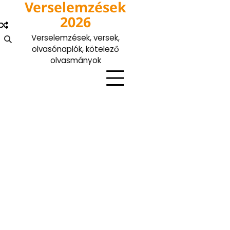
Verselemzések
Skip
to
2026
content
Verselemzések, versek,
olvasónaplók, kötelező
olvasmányok