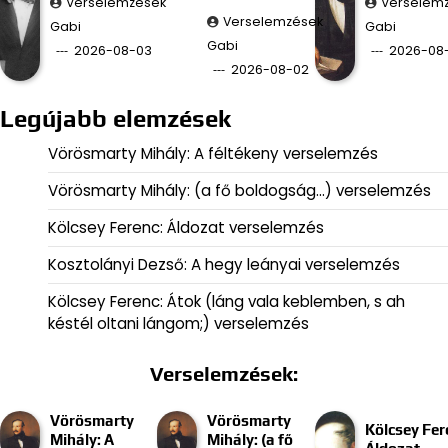
Verselemzések
Verselem
Verselemzések
Gabi
Gabi
Gabi
2026-08-03
2026-08-
2026-08-02
Legújabb elemzések
Vörösmarty Mihály: A féltékeny verselemzés
Vörösmarty Mihály: (a fő boldogság…) verselemzés
Kölcsey Ferenc: Áldozat verselemzés
Kosztolányi Dezső: A hegy leányai verselemzés
Kölcsey Ferenc: Átok (láng vala keblemben, s ah
késtél oltani lángom;) verselemzés
Verselemzések:
Vörösmarty
Vörösmarty
Kölcsey Fer
Mihály: A
Mihály: (a fő