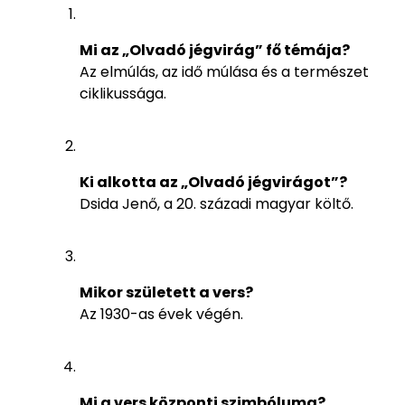
Mi az „Olvadó jégvirág” fő témája?
Az elmúlás, az idő múlása és a természet
ciklikussága.
Ki alkotta az „Olvadó jégvirágot”?
Dsida Jenő, a 20. századi magyar költő.
Mikor született a vers?
Az 1930-as évek végén.
Mi a vers központi szimbóluma?