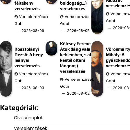
Áldozat
féltékeny
boldogság…)
verselemzé
verselemzés
verselemzés
Verselem
Verselemzések
Verselemzések
Gabi
Gabi
Gabi
2026-08
2026-08-06
2026-08-05
Kölcsey Ferenc:
Kosztolányi
Átok (láng vala
Vörösmart
Dezső: A hegy
keblemben, s ah
Mihály: A
leányai
késtél oltani
gyászkend
verselemzés
lángom;)
verselemzé
verselemzés
Verselemzések
Verselem
Verselemzések
Gabi
Gabi
Gabi
2026-08-03
2026-08-
2026-08-02
Kategóriák:
Olvasónaplók
Verselemzések