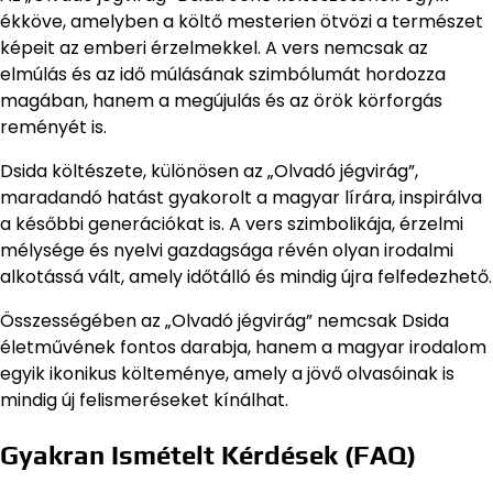
ékköve, amelyben a költő mesterien ötvözi a természet
képeit az emberi érzelmekkel. A vers nemcsak az
elmúlás és az idő múlásának szimbólumát hordozza
magában, hanem a megújulás és az örök körforgás
reményét is.
Dsida költészete, különösen az „Olvadó jégvirág”,
maradandó hatást gyakorolt a magyar lírára, inspirálva
a későbbi generációkat is. A vers szimbolikája, érzelmi
mélysége és nyelvi gazdagsága révén olyan irodalmi
alkotássá vált, amely időtálló és mindig újra felfedezhető.
Összességében az „Olvadó jégvirág” nemcsak Dsida
életművének fontos darabja, hanem a magyar irodalom
egyik ikonikus költeménye, amely a jövő olvasóinak is
mindig új felismeréseket kínálhat.
Gyakran Ismételt Kérdések (FAQ)