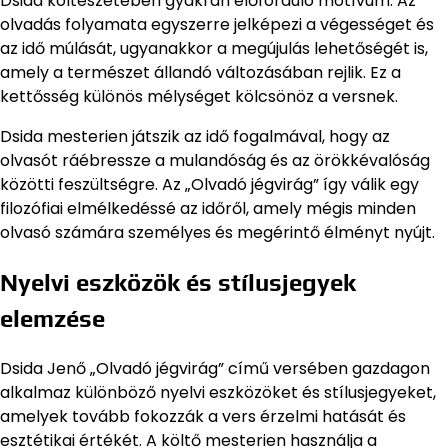
Dsida költészetében gyakran előforduló motívum. Az
olvadás folyamata egyszerre jelképezi a végességet és
az idő múlását, ugyanakkor a megújulás lehetőségét is,
amely a természet állandó változásában rejlik. Ez a
kettősség különös mélységet kölcsönöz a versnek.
Dsida mesterien játszik az idő fogalmával, hogy az
olvasót ráébressze a mulandóság és az örökkévalóság
közötti feszültségre. Az „Olvadó jégvirág” így válik egy
filozófiai elmélkedéssé az időről, amely mégis minden
olvasó számára személyes és megérintő élményt nyújt.
Nyelvi eszközök és stílusjegyek
elemzése
Dsida Jenő „Olvadó jégvirág” című versében gazdagon
alkalmaz különböző nyelvi eszközöket és stílusjegyeket,
amelyek tovább fokozzák a vers érzelmi hatását és
esztétikai értékét. A költő mesterien használja a