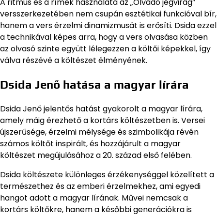
A ritmus és a rímek használata az „Olvadó jégvirág”
versszerkezetében nem csupán esztétikai funkcióval bír,
hanem a vers érzelmi dinamizmusát is erősíti. Dsida ezzel
a technikával képes arra, hogy a vers olvasása közben
az olvasó szinte együtt lélegezzen a költői képekkel, így
válva részévé a költészet élményének.
Dsida Jenő hatása a magyar lírára
Dsida Jenő jelentős hatást gyakorolt a magyar lírára,
amely máig érezhető a kortárs költészetben is. Versei
újszerűsége, érzelmi mélysége és szimbolikája révén
számos költőt inspirált, és hozzájárult a magyar
költészet megújulásához a 20. század első felében.
Dsida költészete különleges érzékenységgel közelített a
természethez és az emberi érzelmekhez, ami egyedi
hangot adott a magyar lírának. Művei nemcsak a
kortárs költőkre, hanem a későbbi generációkra is