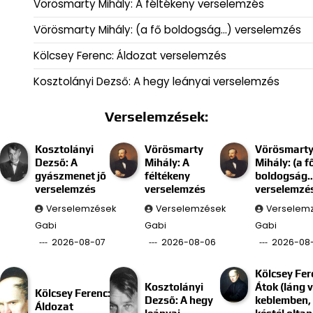
Vörösmarty Mihály: A féltékeny verselemzés
Vörösmarty Mihály: (a fő boldogság…) verselemzés
Kölcsey Ferenc: Áldozat verselemzés
Kosztolányi Dezső: A hegy leányai verselemzés
Verselemzések:
Kosztolányi
Vörösmarty
Vörösmart
Dezső: A
Mihály: A
Mihály: (a f
gyászmenet jő
féltékeny
boldogság
verselemzés
verselemzés
verselemzé
Verselemzések
Verselemzések
Verselem
Gabi
Gabi
Gabi
2026-08-07
2026-08-06
2026-08
Kölcsey Fer
Kosztolányi
Átok (láng 
Kölcsey Ferenc:
Dezső: A hegy
keblemben, 
Áldozat