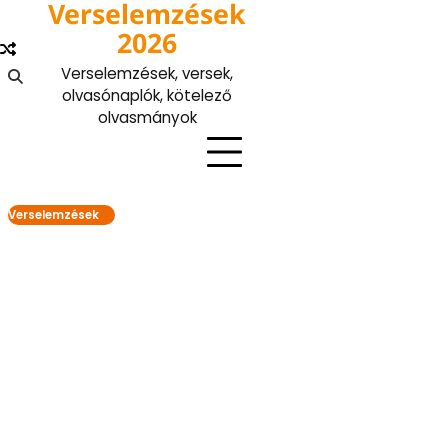
Verselemzések
Skip
to
2026
content
Verselemzések, versek,
olvasónaplók, kötelező
olvasmányok
Verselemzések