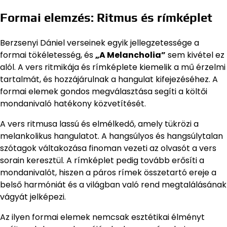
Formai elemzés: Ritmus és rímképlet
Berzsenyi Dániel verseinek egyik jellegzetessége a
formai tökéletesség, és
„A Melancholia”
sem kivétel ez
alól. A vers ritmikája és rímképlete kiemelik a mű érzelmi
tartalmát, és hozzájárulnak a hangulat kifejezéséhez. A
formai elemek gondos megválasztása segíti a költői
mondanivaló hatékony közvetítését.
A vers ritmusa lassú és elmélkedő, amely tükrözi a
melankolikus hangulatot. A hangsúlyos és hangsúlytalan
szótagok váltakozása finoman vezeti az olvasót a vers
sorain keresztül. A rímképlet pedig tovább erősíti a
mondanivalót, hiszen a páros rímek összetartó ereje a
belső harmóniát és a világban való rend megtalálásának
vágyát jelképezi.
Az ilyen formai elemek nemcsak esztétikai élményt