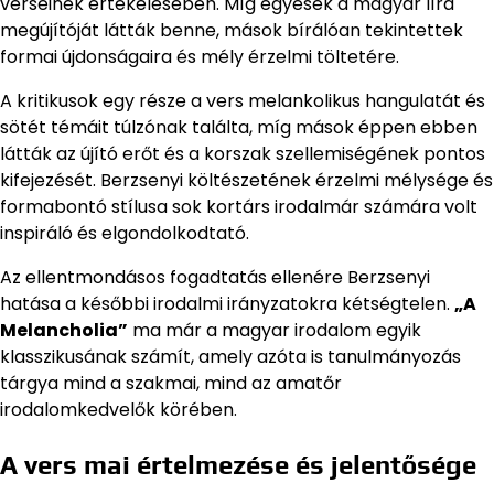
verseinek értékelésében. Míg egyesek a magyar líra
megújítóját látták benne, mások bírálóan tekintettek
formai újdonságaira és mély érzelmi töltetére.
A kritikusok egy része a vers melankolikus hangulatát és
sötét témáit túlzónak találta, míg mások éppen ebben
látták az újító erőt és a korszak szellemiségének pontos
kifejezését. Berzsenyi költészetének érzelmi mélysége és
formabontó stílusa sok kortárs irodalmár számára volt
inspiráló és elgondolkodtató.
Az ellentmondásos fogadtatás ellenére Berzsenyi
hatása a későbbi irodalmi irányzatokra kétségtelen.
„A
Melancholia”
ma már a magyar irodalom egyik
klasszikusának számít, amely azóta is tanulmányozás
tárgya mind a szakmai, mind az amatőr
irodalomkedvelők körében.
A vers mai értelmezése és jelentősége