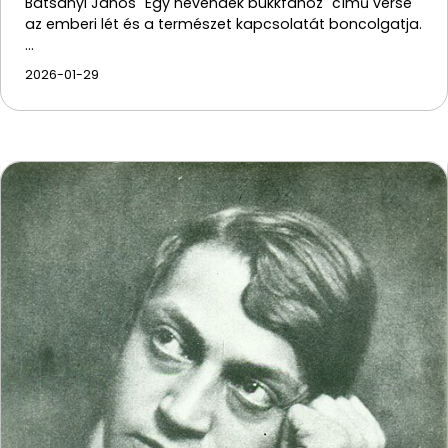
Batsányi János "Egy nevendék bükkfához" című verse
az emberi lét és a természet kapcsolatát boncolgatja.
…
2026-01-29