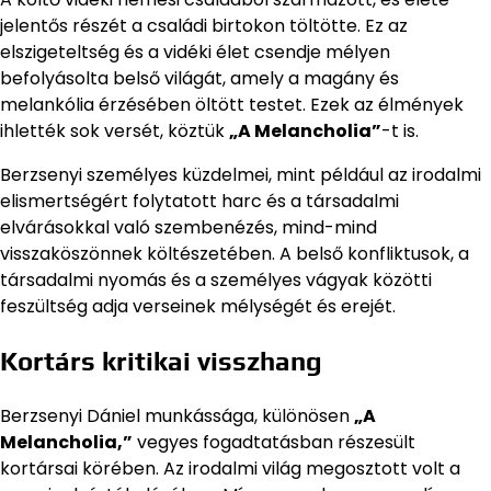
jelentős részét a családi birtokon töltötte. Ez az
elszigeteltség és a vidéki élet csendje mélyen
befolyásolta belső világát, amely a magány és
melankólia érzésében öltött testet. Ezek az élmények
ihlették sok versét, köztük
„A Melancholia”
-t is.
Berzsenyi személyes küzdelmei, mint például az irodalmi
elismertségért folytatott harc és a társadalmi
elvárásokkal való szembenézés, mind-mind
visszaköszönnek költészetében. A belső konfliktusok, a
társadalmi nyomás és a személyes vágyak közötti
feszültség adja verseinek mélységét és erejét.
Kortárs kritikai visszhang
Berzsenyi Dániel munkássága, különösen
„A
Melancholia,”
vegyes fogadtatásban részesült
kortársai körében. Az irodalmi világ megosztott volt a