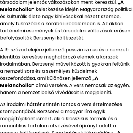
társadalom jelentős változásokon ment keresztül.
„A
Melancholia”
keletkezése idején Magyarország politikai
és kulturális élete nagy kihívásokkal nézett szembe,
amely tükröződik a korabeli irodalomban is. Az akkori
történelmi események és társadalmi változások erősen
befolyásolták Berzsenyi költészetét.
A 19. század elejére jellemző pesszimizmus és a nemzeti
identitás keresése meghatározó elemek a korszak
irodalmában. Berzsenyi művei között is gyakran feltűnik
a nemzeti sors és a személyes küzdelmek
összefonódása, ami különösen jellemző
„A
Melancholia”
című versére. A vers nemcsak az egyén,
hanem a nemzet belső vívódásait is megjeleníti.
Az irodalmi háttér szintén fontos a vers értelmezése
szempontjából. Berzsenyi a magyar líra egyik
megújítójaként ismert, aki a klasszikus formák és a
romantikus tartalom ötvözésével új irányt adott a
magyar költészetnek. Ezen hatások tükröződése
„A