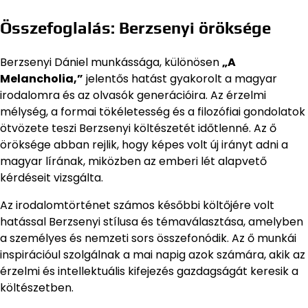
Összefoglalás: Berzsenyi öröksége
Berzsenyi Dániel munkássága, különösen
„A
Melancholia,”
jelentős hatást gyakorolt a magyar
irodalomra és az olvasók generációira. Az érzelmi
mélység, a formai tökéletesség és a filozófiai gondolatok
ötvözete teszi Berzsenyi költészetét időtlenné. Az ő
öröksége abban rejlik, hogy képes volt új irányt adni a
magyar lírának, miközben az emberi lét alapvető
kérdéseit vizsgálta.
Az irodalomtörténet számos későbbi költőjére volt
hatással Berzsenyi stílusa és témaválasztása, amelyben
a személyes és nemzeti sors összefonódik. Az ő munkái
inspirációul szolgálnak a mai napig azok számára, akik az
érzelmi és intellektuális kifejezés gazdagságát keresik a
költészetben.