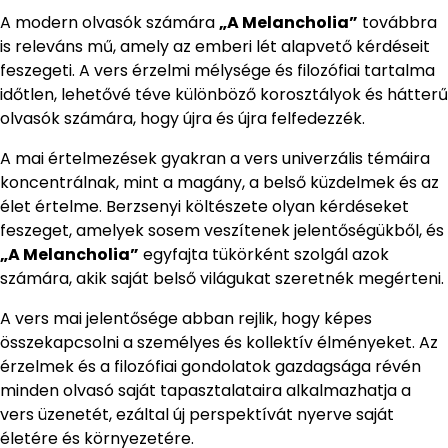
A modern olvasók számára
„A Melancholia”
továbbra
is releváns mű, amely az emberi lét alapvető kérdéseit
feszegeti. A vers érzelmi mélysége és filozófiai tartalma
időtlen, lehetővé téve különböző korosztályok és hátterű
olvasók számára, hogy újra és újra felfedezzék.
A mai értelmezések gyakran a vers univerzális témáira
koncentrálnak, mint a magány, a belső küzdelmek és az
élet értelme. Berzsenyi költészete olyan kérdéseket
feszeget, amelyek sosem veszítenek jelentőségükből, és
„A Melancholia”
egyfajta tükörként szolgál azok
számára, akik saját belső világukat szeretnék megérteni.
A vers mai jelentősége abban rejlik, hogy képes
összekapcsolni a személyes és kollektív élményeket. Az
érzelmek és a filozófiai gondolatok gazdagsága révén
minden olvasó saját tapasztalataira alkalmazhatja a
vers üzenetét, ezáltal új perspektívát nyerve saját
életére és környezetére.