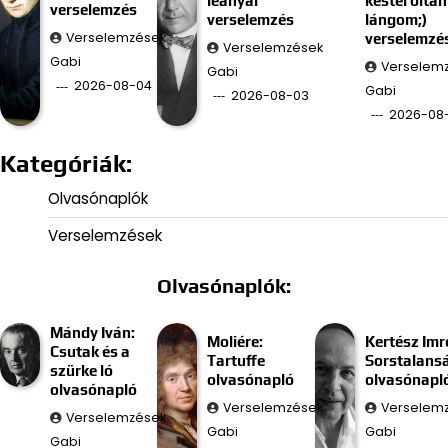
leányai
késtél oltan
verselemzés
verselemzés
lángom;)
Verselemzések
verselemzé
Verselemzések
Gabi
Verselem
Gabi
2026-08-04
Gabi
2026-08-03
2026-08
Kategóriák:
Olvasónaplók
Verselemzések
Olvasónaplók:
Mándy Iván:
Moliére:
Kertész Imr
Csutak és a
Tartuffe
Sorstalans
szürke ló
olvasónapló
olvasónapl
olvasónapló
Verselemzések
Verselem
Verselemzések
Gabi
Gabi
Gabi