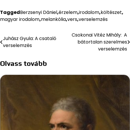
Tagged
Berzsenyi Dániel
,
érzelem
,
irodalom
,
költészet
,
magyar irodalom
,
melankólia
,
vers
,
verselemzés
Csokonai Vitéz Mihály: A
Bejegyzés
Juhász Gyula: A csataló
bátortalan szerelmes
verselemzés
navigáció
verselemzés
Olvass tovább