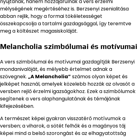
nyújtanak, hanem hozzájárulnak a vers érzelmi
mélységének megértéséhez is. Berzsenyi zsenialitása
abban rejlik, hogy a formai tökéletességet
összekapcsolja a tartalmi gazdagsággal, így teremtve
meg a költészet magasiskoláját.
Melancholia szimbólumai és motívumai
A vers szimbólumai és motívumai gazdagítják Berzsenyi
mondanivalóját, és mélyebb értelmet adnak a
szövegnek.
„A Melancholia”
számos olyan képet és
jelképet használ, amelyek közelebb hozzák az olvasót a
versben rejlő érzelmi igazságokhoz. Ezek a szimbólumok
segítenek a vers alaphangulatának és témájának
kifejezésében.
A természet képei gyakran visszatérő motívumok a
versben; a viharok, a sötét felhők és a magányos táj
képei mind a belső szorongást és az elhagyatottság