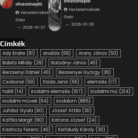
olvasónapló
olvasónapló
Verselemzések
Verselemzések
Gabi
Gabi
2026-01-26
2026-01-27
Címkék
Ady Endre
(61)
analízis
(69)
Arany János
(50)
Babits Mihály
(29)
Batsányi János
(40)
Berzsenyi Dániel
(40)
Bessenyei György
(36)
Csokonai
(59)
Dsida Jenő
(56)
elemzés
(17)
halál
(14)
irodalmi elemzés
(167)
irodalmi mű
(214)
irodalmi művek
(64)
irodalom
(885)
Juhász Gyula
(60)
József Attila
(30)
Kaffka Margit
(60)
Katona József
(24)
Kazinczy Ferenc
(40)
Kisfaludy Károly
(30)