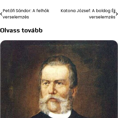
Petőfi Sándor: A felhők
Katona József: A boldog Éjj
Bejegyzés
verselemzés
verselemzés
navigáció
Olvass tovább