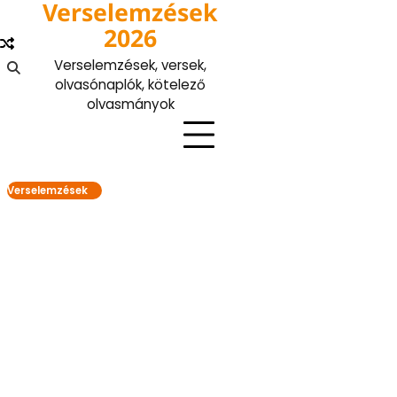
Verselemzések
Skip
to
2026
content
Verselemzések, versek,
olvasónaplók, kötelező
olvasmányok
Verselemzések