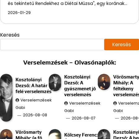
és tekintetű Rendekhez a Diétai Múzsa", egy korának…
2026-01-29
Keresés
Keresés
Verselemzések – Olvasónaplók:
Kosztolányi
Vörösmart
Kosztolányi
Dezső: A
Mihály: A
Dezső: A határ
gyászmenet jő
féltékeny
felé verselemzés
verselemzés
verselemzé
Verselemzések
Verselemzések
Verselem
Gabi
Gabi
Gabi
2026-08-08
2026-08-07
2026-08
Vörösmarty
Kosztolány
Kölcsey Ferenc:
Mihály: (a fő
Dezső: A he