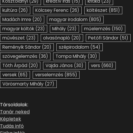
Kosztolányi
(29)
kreatív írás
(15)
kritika
(23)
kultúra
(26)
Kölcsey Ferenc
(26)
költészet
(851)
Madách Imre
(20)
magyar irodalom
(805)
magyar költők
(23)
Mihály
(23)
műelemzés
(150)
művészet
(23)
olvasónapló
(20)
Petőfi Sándor
(51)
Reményik Sándor
(20)
szépirodalom
(54)
szövegelemzés
(36)
Tompa Mihály
(30)
Tóth Árpád
(20)
Vajda János
(30)
vers
(660)
versek
(65)
verselemzés
(855)
Vörösmarty Mihály
(27)
Társoldalak:
Tanár neked
Képletek
Tudás infó