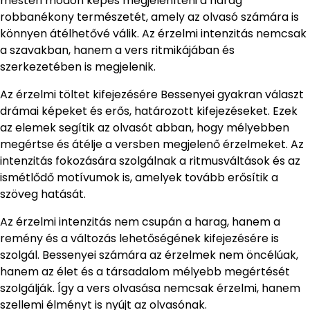
mesteri módon képes megjeleníteni a harag
robbanékony természetét, amely az olvasó számára is
könnyen átélhetővé válik. Az érzelmi intenzitás nemcsak
a szavakban, hanem a vers ritmikájában és
szerkezetében is megjelenik.
Az érzelmi töltet kifejezésére Bessenyei gyakran választ
drámai képeket és erős, határozott kifejezéseket. Ezek
az elemek segítik az olvasót abban, hogy mélyebben
megértse és átélje a versben megjelenő érzelmeket. Az
intenzitás fokozására szolgálnak a ritmusváltások és az
ismétlődő motívumok is, amelyek tovább erősítik a
szöveg hatását.
Az érzelmi intenzitás nem csupán a harag, hanem a
remény és a változás lehetőségének kifejezésére is
szolgál. Bessenyei számára az érzelmek nem öncélúak,
hanem az élet és a társadalom mélyebb megértését
szolgálják. Így a vers olvasása nemcsak érzelmi, hanem
szellemi élményt is nyújt az olvasónak.