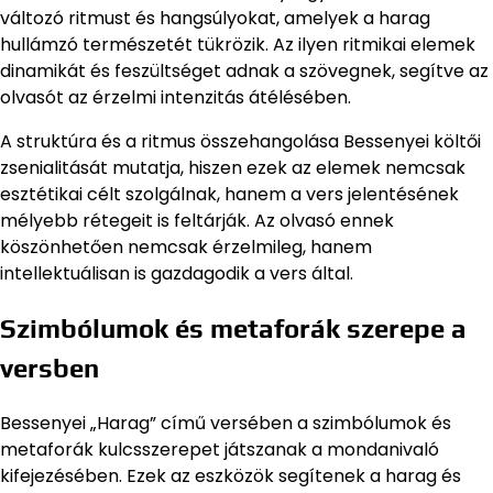
változó ritmust és hangsúlyokat, amelyek a harag
hullámzó természetét tükrözik. Az ilyen ritmikai elemek
dinamikát és feszültséget adnak a szövegnek, segítve az
olvasót az érzelmi intenzitás átélésében.
A struktúra és a ritmus összehangolása Bessenyei költői
zsenialitását mutatja, hiszen ezek az elemek nemcsak
esztétikai célt szolgálnak, hanem a vers jelentésének
mélyebb rétegeit is feltárják. Az olvasó ennek
köszönhetően nemcsak érzelmileg, hanem
intellektuálisan is gazdagodik a vers által.
Szimbólumok és metaforák szerepe a
versben
Bessenyei „Harag” című versében a szimbólumok és
metaforák kulcsszerepet játszanak a mondanivaló
kifejezésében. Ezek az eszközök segítenek a harag és