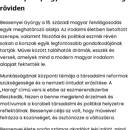
röviden
Bessenyei György a 18. századi magyar felvilágosodás
egyik meghatározó alakja. Az irodalmi életben betöltött
szerepe, valamint filozófiai és politikai eszméi révén
sokan a korszak egyik legfontosabb gondolkodójának
tartják. Művei között találhatók drámák, esszék és
versek, amelyek mind a modern magyar irodalom
alapjait fektették le.
Munkásságának központi témája a társadalmi reformok
szükségessége és a nemzeti öntudat erősítése. A
„Harag” című vers is ebbe az eszmerendszerbe
illeszkedik, hiszen a benne megjelenő érzelmek és
motívumok a korabeli társadalmi és politikai helyzetre
reflektálnak. Bessenyei célja az volt, hogy műveivel
felrázza a közönséget, és ösztönözze a változásra.
Bessenyei élete során számos akadályt leküzdött, mind