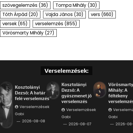
szövegelemzés
(36)
Tompa Mihály
(30)
Tóth Árpád
(20)
Vajda János
(30)
vers
(660)
versek
(65)
verselemzés
(855)
Vörösmarty Mihály
(27)
Verselemzések:
Kosztolányi
Vörösmart
Kosztolányi
Dezső: A
Mihály: A
Dezső: A határ
gyászmenet jő
féltékeny
felé verselemzés
verselemzés
verselemzé
Verselemzések
Verselemzések
Verselem
Gabi
Gabi
Gabi
2026-08-08
2026-08-07
2026-08