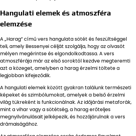
Hangulati elemek és atmoszféra
elemzése
A „Harag” című vers hangulata sötét és feszültséggel
teli, amely Bessenyei célját szolgálja, hogy az olvasót
mélyen megérintse és elgondolkodtassa. A vers
atmoszférája már az első soroktól kezdve megteremti
azt a közeget, amelyben a harag érzelmi töltete a
legjobban kifejeződik.
A hangulati elemek között gyakran találunk természeti
képeket és szimbólumokat, amelyek a belső érzelmi
világ tükreként is funkcionálnak. Az időjárási metaforák,
mint a vihar vagy a sötétség, a harag erőteljes
megnyilvánulásait jelképezik, és hozzájárulnak a vers
drámaiságához.