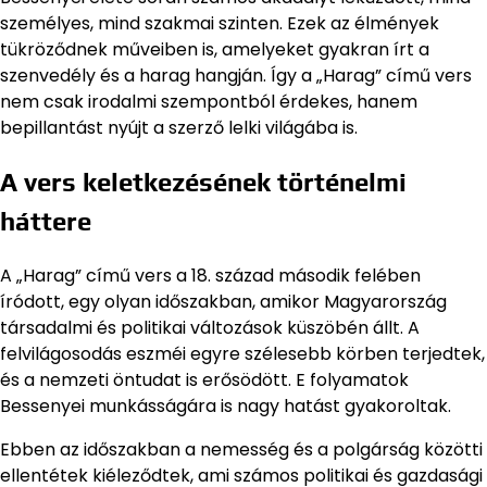
személyes, mind szakmai szinten. Ezek az élmények
tükröződnek műveiben is, amelyeket gyakran írt a
szenvedély és a harag hangján. Így a „Harag” című vers
nem csak irodalmi szempontból érdekes, hanem
bepillantást nyújt a szerző lelki világába is.
A vers keletkezésének történelmi
háttere
A „Harag” című vers a 18. század második felében
íródott, egy olyan időszakban, amikor Magyarország
társadalmi és politikai változások küszöbén állt. A
felvilágosodás eszméi egyre szélesebb körben terjedtek,
és a nemzeti öntudat is erősödött. E folyamatok
Bessenyei munkásságára is nagy hatást gyakoroltak.
Ebben az időszakban a nemesség és a polgárság közötti
ellentétek kiéleződtek, ami számos politikai és gazdasági