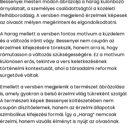
Bessenyei mesteri módon ábrázolja a harag különböző
árnyalatait, a személyes csalódottságtól a közéleti
felháborodásig. A versben megjelenő érzelmek képesek
az olvasót mélyen megérinteni és elgondolkodtatni.
A harag mellett a versben fontos motívum a küzdelem
és a változás iránti vágy. Bessenyei nem csupán az
érzelmek kifejezésére törekszik, hanem arra is, hogy
rámutasson a változás szükségességére. Ez a motívum
különösen erős, tekintve a vers keletkezésének
történelmi kontextusát, ahol a társadalmi reformok
sürgetővé váltak.
Emellett a versben megjelenik a természet ábrázolása
is, amely gyakran a belső érzelmi világ tükreként szolgál.
A természeti képek Bessenyei költészetében nem
csupán díszítőelemek, hanem az érzelmi állapotok
szimbolikus kifejezési formái. Így a „Harag” nemcsak
érzelmi, hanem vizuális élményt is nyújt az olvasónak.