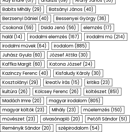
Ady Endre
(61)
analízis
(69)
Arany János
(50)
Babits Mihály
(29)
Batsányi János
(40)
Berzsenyi Dániel
(40)
Bessenyei György
(36)
Csokonai
(59)
Dsida Jenő
(56)
elemzés
(17)
halál
(14)
irodalmi elemzés
(167)
irodalmi mű
(214)
irodalmi művek
(64)
irodalom
(885)
Juhász Gyula
(60)
József Attila
(30)
Kaffka Margit
(60)
Katona József
(24)
Kazinczy Ferenc
(40)
Kisfaludy Károly
(30)
Kosztolányi
(29)
kreatív írás
(15)
kritika
(23)
kultúra
(26)
Kölcsey Ferenc
(26)
költészet
(851)
Madách Imre
(20)
magyar irodalom
(805)
magyar költők
(23)
Mihály
(23)
műelemzés
(150)
művészet
(23)
olvasónapló
(20)
Petőfi Sándor
(51)
Reményik Sándor
(20)
szépirodalom
(54)