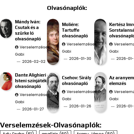
Olvasónaplók:
Mándy Iván:
Moliére:
Kertész Imr
Csutak és a
Tartuffe
Sorstalans
szürke ló
olvasónapló
olvasónapl
olvasónapló
Verselemzések
Verselem
Verselemzések
Gabi
Gabi
Gabi
2026-01-30
2026-01-
2026-02-02
Dante Alighieri –
Csehov: Sirály
Az aranyem
Isteni színjáték
olvasónapló
elemzés
olvasónapló
Verselemzések
Verselem
Verselemzések
Gabi
Gabi
Gabi
2026-01-26
2026-01-
2026-01-27
Verselemzések-Olvasónaplók: