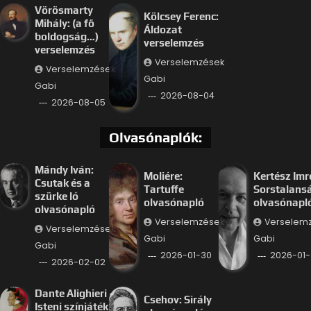
Vörösmarty
Kölcsey Ferenc:
Mihály: (a fő
Áldozat
boldogság…)
verselemzés
verselemzés
Verselemzések
Verselemzések
Gabi
Gabi
2026-08-04
2026-08-05
Olvasónaplók:
Mándy Iván:
Moliére:
Kertész Imr
Csutak és a
Tartuffe
Sorstalans
szürke ló
olvasónapló
olvasónapl
olvasónapló
Verselemzések
Verselem
Verselemzések
Gabi
Gabi
Gabi
2026-01-30
2026-01-
2026-02-02
Dante Alighieri –
Csehov: Sirály
Isteni színjáték