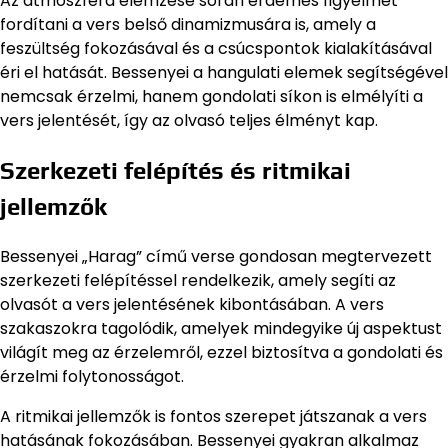
Az atmoszféra elemzése során érdemes figyelmet
fordítani a vers belső dinamizmusára is, amely a
feszültség fokozásával és a csúcspontok kialakításával
éri el hatását. Bessenyei a hangulati elemek segítségével
nemcsak érzelmi, hanem gondolati síkon is elmélyíti a
vers jelentését, így az olvasó teljes élményt kap.
Szerkezeti felépítés és ritmikai
jellemzők
Bessenyei „Harag” című verse gondosan megtervezett
szerkezeti felépítéssel rendelkezik, amely segíti az
olvasót a vers jelentésének kibontásában. A vers
szakaszokra tagolódik, amelyek mindegyike új aspektust
világít meg az érzelemről, ezzel biztosítva a gondolati és
érzelmi folytonosságot.
A ritmikai jellemzők is fontos szerepet játszanak a vers
hatásának fokozásában. Bessenyei gyakran alkalmaz