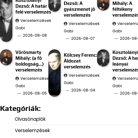
Kosztolányi
Dezső: A
Mihály: A
Dezső: A határ
gyászmenet jő
féltékeny
felé verselemzés
verselemzés
verselemzé
Verselemzések
Verselemzések
Verselem
Gabi
Gabi
Gabi
2026-08-08
2026-08-07
2026-08
Vörösmarty
Kosztolány
Kölcsey Ferenc:
Mihály: (a fő
Dezső: A he
Áldozat
boldogság…)
leányai
verselemzés
verselemzés
verselemzé
Verselemzések
Verselemzések
Verselem
Gabi
Gabi
Gabi
2026-08-04
2026-08-05
2026-08
Kategóriák:
Olvasónaplók
Verselemzések