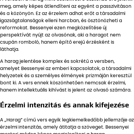
meg, amely képes átlendíteni az egyént a passzivitáson
és a közönyön. Ez az érzelem adhat erőt a társadalmi
igazságtalanságok elleni harcban, és ösztönözheti a
reformokat. Bessenyei ezen megközelítése új
perspektívát nyújt az olvasónak, aki a haragot nem
csupán romboló, hanem építő erejű érzésként is
láthatja.
A harag jelentése komplex és sokrétű a versben,
amelyet Bessenyei az emberi kapcsolatok, a társadalmi
helyzetek és a személyes élmények prizmáján keresztül
bont ki. A vers ennek köszönhetően nemcsak érzelmi,
hanem intellektuális kihívást is jelent az olvasó számára.
Érzelmi intenzitás és annak kifejezése
A „Harag” című vers egyik legkiemelkedőbb jellemzője az
érzelmi intenzitás, amely átitatja a szöveget. Bessenyei