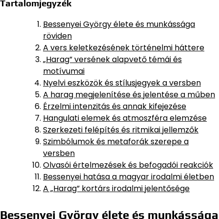
Tartalomjegyzék
Bessenyei György élete és munkássága
röviden
A vers keletkezésének történelmi háttere
„Harag” versének alapvető témái és
motívumai
Nyelvi eszközök és stílusjegyek a versben
A harag megjelenítése és jelentése a műben
Érzelmi intenzitás és annak kifejezése
Hangulati elemek és atmoszféra elemzése
Szerkezeti felépítés és ritmikai jellemzők
Szimbólumok és metaforák szerepe a
versben
Olvasói értelmezések és befogadói reakciók
Bessenyei hatása a magyar irodalmi életben
A „Harag” kortárs irodalmi jelentősége
Bessenyei György élete és munkássága