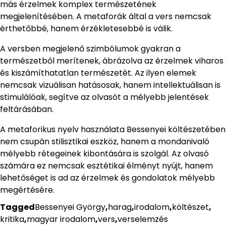
más érzelmek komplex természetének
megjelenítésében. A metaforák által a vers nemcsak
érthetőbbé, hanem érzékletesebbé is válik.
A versben megjelenő szimbólumok gyakran a
természetből merítenek, ábrázolva az érzelmek viharos
és kiszámíthatatlan természetét. Az ilyen elemek
nemcsak vizuálisan hatásosak, hanem intellektuálisan is
stimulálóak, segítve az olvasót a mélyebb jelentések
feltárásában.
A metaforikus nyelv használata Bessenyei költészetében
nem csupán stilisztikai eszköz, hanem a mondanivaló
mélyebb rétegeinek kibontására is szolgál. Az olvasó
számára ez nemcsak esztétikai élményt nyújt, hanem
lehetőséget is ad az érzelmek és gondolatok mélyebb
megértésére.
Tagged
Bessenyei György
,
harag
,
irodalom
,
költészet
,
kritika
,
magyar irodalom
,
vers
,
verselemzés