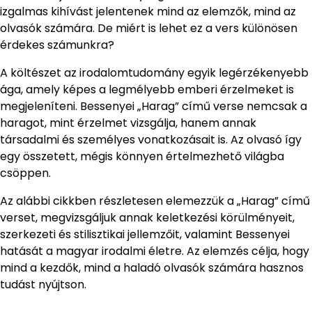
izgalmas kihívást jelentenek mind az elemzők, mind az
olvasók számára. De miért is lehet ez a vers különösen
érdekes számunkra?
A költészet az irodalomtudomány egyik legérzékenyebb
ága, amely képes a legmélyebb emberi érzelmeket is
megjeleníteni. Bessenyei „Harag” című verse nemcsak a
haragot, mint érzelmet vizsgálja, hanem annak
társadalmi és személyes vonatkozásait is. Az olvasó így
egy összetett, mégis könnyen értelmezhető világba
csöppen.
Az alábbi cikkben részletesen elemezzük a „Harag” című
verset, megvizsgáljuk annak keletkezési körülményeit,
szerkezeti és stilisztikai jellemzőit, valamint Bessenyei
hatását a magyar irodalmi életre. Az elemzés célja, hogy
mind a kezdők, mind a haladó olvasók számára hasznos
tudást nyújtson.