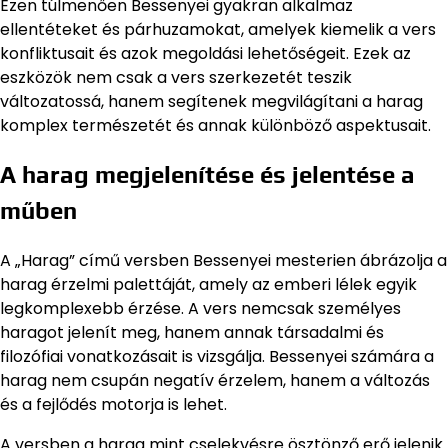
Ezen túlmenően Bessenyei gyakran alkalmaz
ellentéteket és párhuzamokat, amelyek kiemelik a vers
konfliktusait és azok megoldási lehetőségeit. Ezek az
eszközök nem csak a vers szerkezetét teszik
változatossá, hanem segítenek megvilágítani a harag
komplex természetét és annak különböző aspektusait.
A harag megjelenítése és jelentése a
műben
A „Harag” című versben Bessenyei mesterien ábrázolja a
harag érzelmi palettáját, amely az emberi lélek egyik
legkomplexebb érzése. A vers nemcsak személyes
haragot jelenít meg, hanem annak társadalmi és
filozófiai vonatkozásait is vizsgálja. Bessenyei számára a
harag nem csupán negatív érzelem, hanem a változás
és a fejlődés motorja is lehet.
A versben a harag mint cselekvésre ösztönző erő jelenik