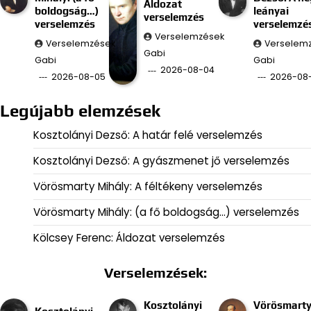
Áldozat
boldogság…)
leányai
verselemzés
verselemzés
verselemzé
Verselemzések
Verselemzések
Verselem
Gabi
Gabi
Gabi
2026-08-04
2026-08-05
2026-08
Legújabb elemzések
Kosztolányi Dezső: A határ felé verselemzés
Kosztolányi Dezső: A gyászmenet jő verselemzés
Vörösmarty Mihály: A féltékeny verselemzés
Vörösmarty Mihály: (a fő boldogság…) verselemzés
Kölcsey Ferenc: Áldozat verselemzés
Verselemzések:
Kosztolányi
Vörösmart