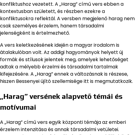
konfliktushoz vezetett. A „Harag” című vers ebben a
kontextusban született, és részben ezekre a
konfliktusokra reflektál. A versben megjelenő harag nem
csak személyes érzelem, hanem társadalmi
jelenségként is értelmezhető.
A vers keletkezésének idején a magyar irodalom is
átalakulóban volt. Az addigi hagyományok helyett új
formák és stílusok jelentek meg, amelyek lehetőséget
adtak a mélyebb érzelmi és társadalmi tartalmak
kifejezésére. A „Harag” ennek a változásnak is részese,
hiszen Bessenyei újító szellemisége itt is megmutatkozik.
„Harag” versének alapvető témái és
motívumai
A „Harag” című vers egyik központi témája az emberi
érzelem intenzitása és annak társadalmi vetületei.