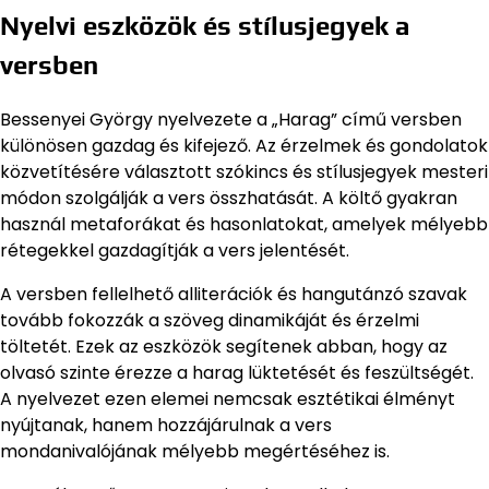
Nyelvi eszközök és stílusjegyek a
versben
Bessenyei György nyelvezete a „Harag” című versben
különösen gazdag és kifejező. Az érzelmek és gondolatok
közvetítésére választott szókincs és stílusjegyek mesteri
módon szolgálják a vers összhatását. A költő gyakran
használ metaforákat és hasonlatokat, amelyek mélyebb
rétegekkel gazdagítják a vers jelentését.
A versben fellelhető alliterációk és hangutánzó szavak
tovább fokozzák a szöveg dinamikáját és érzelmi
töltetét. Ezek az eszközök segítenek abban, hogy az
olvasó szinte érezze a harag lüktetését és feszültségét.
A nyelvezet ezen elemei nemcsak esztétikai élményt
nyújtanak, hanem hozzájárulnak a vers
mondanivalójának mélyebb megértéséhez is.