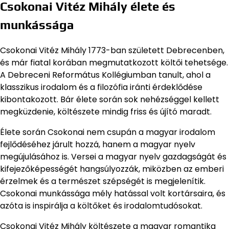
Csokonai Vitéz Mihály élete és
munkássága
Csokonai Vitéz Mihály 1773-ban született Debrecenben,
és már fiatal korában megmutatkozott költői tehetsége.
A Debreceni Református Kollégiumban tanult, ahol a
klasszikus irodalom és a filozófia iránti érdeklődése
kibontakozott. Bár élete során sok nehézséggel kellett
megküzdenie, költészete mindig friss és újító maradt.
Élete során Csokonai nem csupán a magyar irodalom
fejlődéséhez járult hozzá, hanem a magyar nyelv
megújulásához is. Versei a magyar nyelv gazdagságát és
kifejezőképességét hangsúlyozzák, miközben az emberi
érzelmek és a természet szépségét is megjelenítik.
Csokonai munkássága mély hatással volt kortársaira, és
azóta is inspirálja a költőket és irodalomtudósokat.
Csokonai Vitéz Mihály költészete a magyar romantika