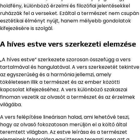
holdfény, különböző érzelmi és filozófiai jelentésekkel
ruházzák fel a verseket. Ezáltal a természet nem csupán
esztétikai élményt nyújt, hanem mélyebb gondolatok
kifejezésére is szolgál.
A híves estve vers szerkezeti elemzése
„A híves estve” szerkezete szorosan összefügg a vers
tartalmával és hangulatával. A vers szerkezetét tekintve
az egyszerűség és a harmónia jellemzi, amely
tökéletesen illik a természet és az ember közötti
kapcsolat kifejezéséhez. A vers különböző szakaszai
finoman vezetik az olvasót a természet és az érzelmek
világába.
A vers felépítése lineárisan halad, ami lehetővé teszi,
hogy az olvasó fokozatosan merüljön el a költő által
teremtett világban. Az estve leírása és a természet
elemeinek felsorolása együttesen teremti meg azt a