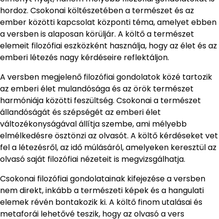
hordoz. Csokonai költészetében a természet és az
ember közötti kapcsolat központi téma, amelyet ebben
a versben is alaposan körüljár. A költő a természet
elemeit filozófiai eszközként használja, hogy az élet és az
emberi létezés nagy kérdéseire reflektáljon.
A versben megjelenő filozófiai gondolatok közé tartozik
az emberi élet mulandósága és az örök természet
harmóniája közötti feszültség. Csokonai a természet
állandóságát és szépségét az emberi élet
változékonyságával állítja szembe, ami mélyebb
elmélkedésre ösztönzi az olvasót. A költő kérdéseket vet
fel a létezésről, az idő múlásáról, amelyeken keresztül az
olvasó saját filozófiai nézeteit is megvizsgálhatja.
Csokonai filozófiai gondolatainak kifejezése a versben
nem direkt, inkább a természeti képek és a hangulati
elemek révén bontakozik ki. A költő finom utalásai és
metaforái lehetővé teszik, hogy az olvasó a vers