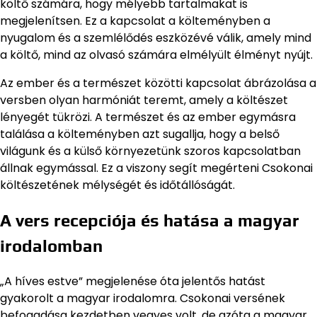
költő számára, hogy mélyebb tartalmakat is
megjelenítsen. Ez a kapcsolat a költeményben a
nyugalom és a szemlélődés eszközévé válik, amely mind
a költő, mind az olvasó számára elmélyült élményt nyújt.
Az ember és a természet közötti kapcsolat ábrázolása a
versben olyan harmóniát teremt, amely a költészet
lényegét tükrözi. A természet és az ember egymásra
találása a költeményben azt sugallja, hogy a belső
világunk és a külső környezetünk szoros kapcsolatban
állnak egymással. Ez a viszony segít megérteni Csokonai
költészetének mélységét és időtállóságát.
A vers recepciója és hatása a magyar
irodalomban
„A híves estve” megjelenése óta jelentős hatást
gyakorolt a magyar irodalomra. Csokonai versének
befogadása kezdetben vegyes volt, de azóta a magyar