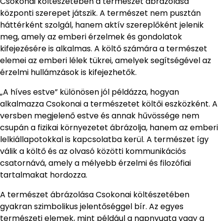
Csokonai költészetében a természet ábrázolása
központi szerepet játszik. A természet nem pusztán
háttérként szolgál, hanem aktív szereplőként jelenik
meg, amely az emberi érzelmek és gondolatok
kifejezésére is alkalmas. A költő számára a természet
elemei az emberi lélek tükrei, amelyek segítségével az
érzelmi hullámzások is kifejezhetők.
„A híves estve” különösen jól példázza, hogyan
alkalmazza Csokonai a természetet költői eszközként. A
versben megjelenő estve és annak hűvössége nem
csupán a fizikai környezetet ábrázolja, hanem az emberi
lelkiállapotokkal is kapcsolatba kerül. A természet így
válik a költő és az olvasó közötti kommunikációs
csatornává, amely a mélyebb érzelmi és filozófiai
tartalmakat hordozza.
A természet ábrázolása Csokonai költészetében
gyakran szimbolikus jelentőséggel bír. Az egyes
természeti elemek, mint például a napnyugta vagy a