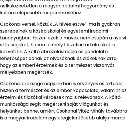
nélkülözhetetlen a magyar irodalmi hagyomány és
kultúra alaposabb megismeréséhez.
Csokonai versei, köztük „A híves estve”, ma is gyakran
szerepelnek a középiskolai és egyetemi irodalmi
tananyagban, hiszen ezek a művek nem csupán a nyelvi
szépségüket, hanem a mély filozófiai tartalmukat is
közvetítik. A költő ábrázolásmódja és gondolatai
lehetőséget adnak az olvasóknak és diákoknak arra,
hogy az emberi érzelmek és a természet viszonyát
mélyebben megértsék.
Csokonai öröksége napjainkban is érvényes és aktuális,
hiszen a természet és az ember kapcsolata, valamint az
érzelmi és filozófiai kérdések ma is relevánsak. A költő
munkássága segít megérteni saját világunkat és
helyünket benne, amiért Csokonai Vitéz Mihály továbbra
is a magyar irodalom egyik legjelentősebb alakja marad.