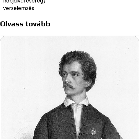
habjaival csereg)
verselemzés
Olvass tovább