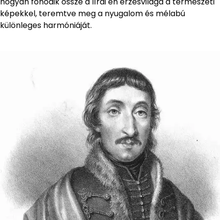
hogyan fonódik össze a lírai én érzésvilága a természeti
képekkel, teremtve meg a nyugalom és mélabú
különleges harmóniáját.