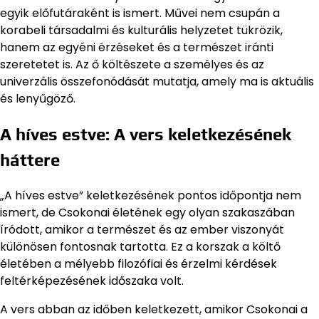
egyik előfutáraként is ismert. Művei nem csupán a
korabeli társadalmi és kulturális helyzetet tükrözik,
hanem az egyéni érzéseket és a természet iránti
szeretetet is. Az ő költészete a személyes és az
univerzális összefonódását mutatja, amely ma is aktuális
és lenyűgöző.
A híves estve: A vers keletkezésének
háttere
„A híves estve” keletkezésének pontos időpontja nem
ismert, de Csokonai életének egy olyan szakaszában
íródott, amikor a természet és az ember viszonyát
különösen fontosnak tartotta. Ez a korszak a költő
életében a mélyebb filozófiai és érzelmi kérdések
feltérképezésének időszaka volt.
A vers abban az időben keletkezett, amikor Csokonai a