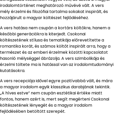
irodalomtörténet meghatározó művévé vált. A vers
mély érzelmi és filozófiai tartalma sokakat inspirált, és
hozzájárult a magyar költészet fejlődéséhez.
A vers hatása nem csupán a kortárs költőkre, hanem a
későbbi generációkra is kiterjedt. Csokonai
költészetének stílusa és tematikája előrevetítette a
romantika korát, és számos költőt inspirált arra, hogy a
természet és az emberi érzelmek közötti kapcsolatot
hasonló mélységgel ábrázolja. A vers szimbolikája és
érzelmi töltete ma is hatással van az irodalomtudományi
kutatásokra.
A vers recepciója idővel egyre pozitívabbá vált, és mára
a magyar irodalom egyik klasszikus darabjának tekintik.
„A híves estve” nem csupán esztétikai értéke miatt
fontos, hanem azért is, mert segít megérteni Csokonai
költészetének lényegét és a magyar irodalom
fejlődésében betöltött szerepét.