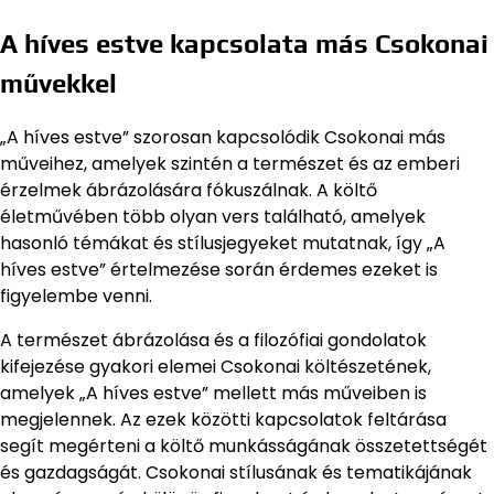
A híves estve kapcsolata más Csokonai
művekkel
„A híves estve” szorosan kapcsolódik Csokonai más
műveihez, amelyek szintén a természet és az emberi
érzelmek ábrázolására fókuszálnak. A költő
életművében több olyan vers található, amelyek
hasonló témákat és stílusjegyeket mutatnak, így „A
híves estve” értelmezése során érdemes ezeket is
figyelembe venni.
A természet ábrázolása és a filozófiai gondolatok
kifejezése gyakori elemei Csokonai költészetének,
amelyek „A híves estve” mellett más műveiben is
megjelennek. Az ezek közötti kapcsolatok feltárása
segít megérteni a költő munkásságának összetettségét
és gazdagságát. Csokonai stílusának és tematikájának