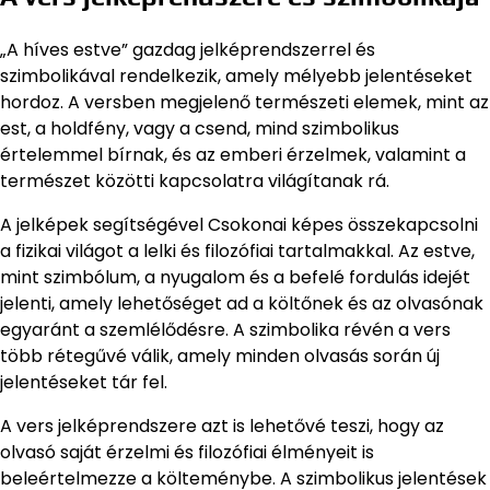
„A híves estve” gazdag jelképrendszerrel és
szimbolikával rendelkezik, amely mélyebb jelentéseket
hordoz. A versben megjelenő természeti elemek, mint az
est, a holdfény, vagy a csend, mind szimbolikus
értelemmel bírnak, és az emberi érzelmek, valamint a
természet közötti kapcsolatra világítanak rá.
A jelképek segítségével Csokonai képes összekapcsolni
a fizikai világot a lelki és filozófiai tartalmakkal. Az estve,
mint szimbólum, a nyugalom és a befelé fordulás idejét
jelenti, amely lehetőséget ad a költőnek és az olvasónak
egyaránt a szemlélődésre. A szimbolika révén a vers
több rétegűvé válik, amely minden olvasás során új
jelentéseket tár fel.
A vers jelképrendszere azt is lehetővé teszi, hogy az
olvasó saját érzelmi és filozófiai élményeit is
beleértelmezze a költeménybe. A szimbolikus jelentések