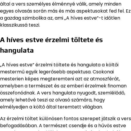
által a vers személyes élménnyé válik, amely minden
egyes olvasás során más és más aspektusokat fed fel. Ez
a gazdag szimbolika az, ami „A híves estve”-t időtlen
klasszikussá teszi.
A híves estve érzelmi töltete és
hangulata
„A híves estve” érzelmi töltete és hangulata a költői
mestermű egyik legerősebb aspektusa. Csokonai
mesterien képes megteremteni azt az atmoszférát,
amelyben a természet és az emberi érzelmek finoman
összefonódnak. A vers hangulata nyugodt, szemlélődő,
amely lehetővé teszi az olvasó számára, hogy
elmélyedjen a költő által teremtett világban.
Az érzelmi töltet különösen fontos szerepet játszik a vers
befogadásában. A természet csendje és a hűvös estve