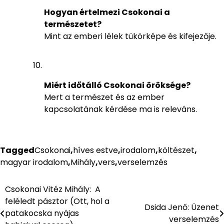
Hogyan értelmezi Csokonai a
természetet?
Mint az emberi lélek tükörképe és kifejezője.
Miért időtálló Csokonai öröksége?
Mert a természet és az ember
kapcsolatának kérdése ma is releváns.
Tagged
Csokonai
,
híves estve
,
irodalom
,
költészet
,
magyar irodalom
,
Mihály
,
vers
,
verselemzés
Csokonai Vitéz Mihály: A
Bejegyzés
feléledt pásztor (Ott, hol a
Dsida Jenő: Üzenet
navigáció
patakocska nyájas
verselemzés