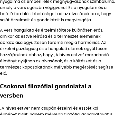
nyugalma az emberi lélek megnyugvásának szimbóluma,
amely a vers egészén végigvonul. Ez a nyugalom és a
befelé fordulás lehetőséget ad az olvasónak arra, hogy
saját érzelmeit és gondolatait is megvizsgálja.
A vers hangulata és érzelmi töltete különösen erős,
amikor az estve leírása és a természet elemeinek
ábrázolása együttesen teremti meg a harmóniát. Az
érzelmi gazdagság és a hangulati elemek együttesen
hozzájárulnak ahhoz, hogy „A híves estve” maradandó
élményt nyújtson az olvasónak, és a költészet és a
természet kapcsolatának mélyebb megértését segítse
elő.
Csokonai filozófiai gondolatai a
versben
„A híves estve” nem csupán érzelmi és esztétikai
élményt nyújt, hanem mélyebb filozófiai gondolatokat is