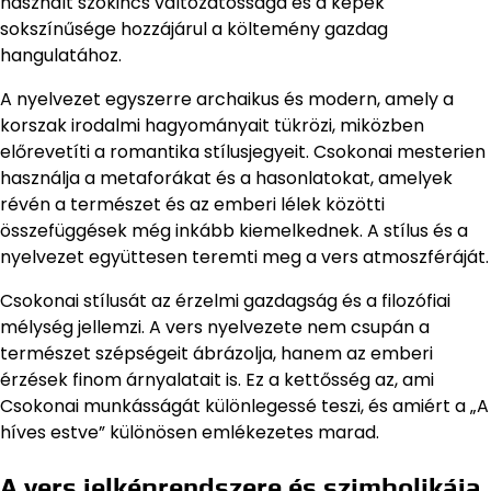
használt szókincs változatossága és a képek
sokszínűsége hozzájárul a költemény gazdag
hangulatához.
A nyelvezet egyszerre archaikus és modern, amely a
korszak irodalmi hagyományait tükrözi, miközben
előrevetíti a romantika stílusjegyeit. Csokonai mesterien
használja a metaforákat és a hasonlatokat, amelyek
révén a természet és az emberi lélek közötti
összefüggések még inkább kiemelkednek. A stílus és a
nyelvezet együttesen teremti meg a vers atmoszféráját.
Csokonai stílusát az érzelmi gazdagság és a filozófiai
mélység jellemzi. A vers nyelvezete nem csupán a
természet szépségeit ábrázolja, hanem az emberi
érzések finom árnyalatait is. Ez a kettősség az, ami
Csokonai munkásságát különlegessé teszi, és amiért a „A
híves estve” különösen emlékezetes marad.
A vers jelképrendszere és szimbolikája