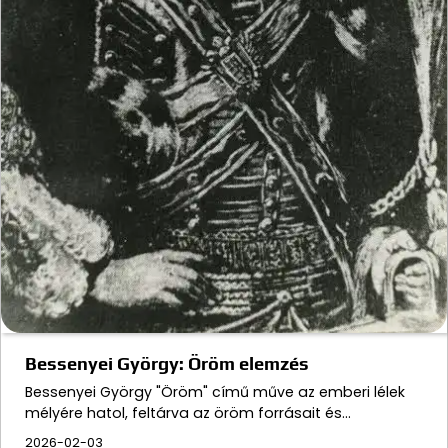
Bessenyei György: Öröm elemzés
Bessenyei György "Öröm" című műve az emberi lélek
mélyére hatol, feltárva az öröm forrásait és…
2026-02-03