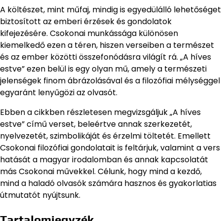
A költészet, mint műfaj, mindig is egyedülálló lehetőséget
biztosított az emberi érzések és gondolatok
kifejezésére. Csokonai munkássága különösen
kiemelkedő ezen a téren, hiszen verseiben a természet
és az ember közötti összefonódásra világít rá. „A híves
estve” ezen belül is egy olyan mű, amely a természeti
jelenségek finom ábrázolásával és a filozófiai mélységgel
egyaránt lenyűgözi az olvasót.
Ebben a cikkben részletesen megvizsgáljuk „A híves
estve” című verset, beleértve annak szerkezetét,
nyelvezetét, szimbolikáját és érzelmi töltetét. Emellett
Csokonai filozófiai gondolatait is feltárjuk, valamint a vers
hatását a magyar irodalomban és annak kapcsolatát
más Csokonai művekkel. Célunk, hogy mind a kezdő,
mind a haladó olvasók számára hasznos és gyakorlatias
útmutatót nyújtsunk.
Tartalomjegyzék