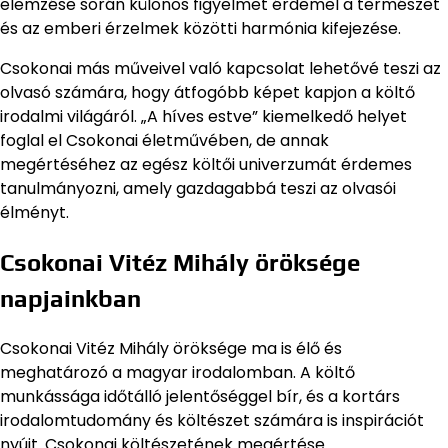
elemzése során különös figyelmet érdemel a természet
és az emberi érzelmek közötti harmónia kifejezése.
Csokonai más műveivel való kapcsolat lehetővé teszi az
olvasó számára, hogy átfogóbb képet kapjon a költő
irodalmi világáról. „A híves estve” kiemelkedő helyet
foglal el Csokonai életművében, de annak
megértéséhez az egész költői univerzumát érdemes
tanulmányozni, amely gazdagabbá teszi az olvasói
élményt.
Csokonai Vitéz Mihály öröksége
napjainkban
Csokonai Vitéz Mihály öröksége ma is élő és
meghatározó a magyar irodalomban. A költő
munkássága időtálló jelentőséggel bír, és a kortárs
irodalomtudomány és költészet számára is inspirációt
nyújt. Csokonai költészetének megértése