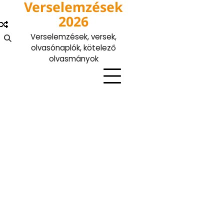
Verselemzések
Skip
to
2026
content
Verselemzések, versek,
olvasónaplók, kötelező
olvasmányok