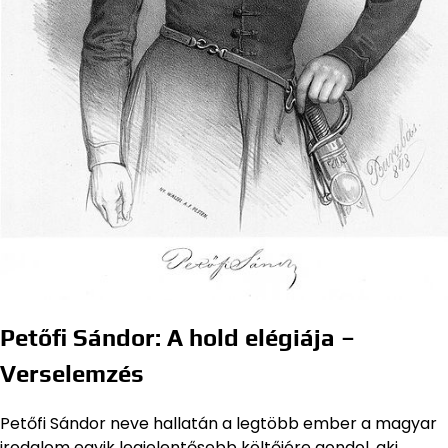
Petőfi Sándor: A hold elégiája –
Verselemzés
Petőfi Sándor neve hallatán a legtöbb ember a magyar
irodalom egyik legjelentősebb költőjére gondol, aki