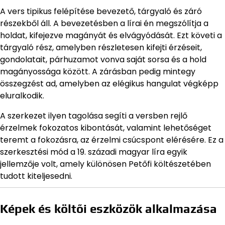
A vers tipikus felépítése bevezető, tárgyaló és záró
részekből áll. A bevezetésben a lírai én megszólítja a
holdat, kifejezve magányát és elvágyódását. Ezt követi a
tárgyaló rész, amelyben részletesen kifejti érzéseit,
gondolatait, párhuzamot vonva saját sorsa és a hold
magányossága között. A zárásban pedig mintegy
összegzést ad, amelyben az elégikus hangulat végképp
eluralkodik.
A szerkezet ilyen tagolása segíti a versben rejlő
érzelmek fokozatos kibontását, valamint lehetőséget
teremt a fokozásra, az érzelmi csúcspont elérésére. Ez a
szerkesztési mód a 19. századi magyar líra egyik
jellemzője volt, amely különösen Petőfi költészetében
tudott kiteljesedni.
Képek és költői eszközök alkalmazása