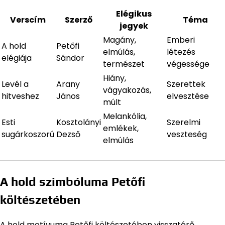
Elégikus
Verscím
Szerző
Téma
jegyek
Magány,
Emberi
A hold
Petőfi
elmúlás,
létezés
elégiája
Sándor
természet
végessége
Hiány,
Levél a
Arany
Szerettek
vágyakozás,
hitveshez
János
elvesztése
múlt
Melankólia,
Esti
Kosztolányi
Szerelmi
emlékek,
sugárkoszorú
Dezső
veszteség
elmúlás
A hold szimbóluma Petőfi
költészetében
A hold motívuma Petőfi költészetében visszatérő