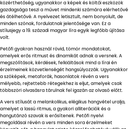
közérthetőség, ugyanakkor a képek és költői eszközök
gazdagsága teszi a művet mindenki számára elérhetővé
és átélhetővé. A nyelvezet letisztult, nem bonyolult, de
minden szónak, fordulatnak jelentősége van. Ez a
stílusjegy a 19. századi magyar líra egyik legfőbb újítása
volt.
Petőfi gyakran használ rövid, tömör mondatokat,
amelyek erős ritmust és dinamikát adnak a versnek. A
megszólítások, kérdések, felkiáltások mind a lírai én
érzelmeinek közvetlenségét hangsúlyozzák. Ugyanakkor
a szóképek, metaforák, hasonlatok révén a vers
mélyebb, rejtettebb rétegekhez is eljut, amelyek csak
többszöri olvasásra tárulnak fel igazán az olvasó előtt.
A vers stílusát a melankolikus, elégikus hangvétel uralja,
amelyet a lassú ritmus, a gyakori alliterációk és a
hangutánzó szavak is erősítenek. Petőfi nyelvi
megoldásai révén a vers minden sora érzelmeket