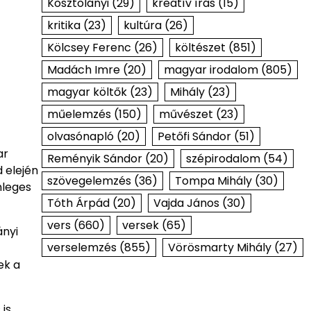
Kosztolányi
(29)
kreatív írás
(15)
kritika
(23)
kultúra
(26)
Kölcsey Ferenc
(26)
költészet
(851)
Madách Imre
(20)
magyar irodalom
(805)
magyar költők
(23)
Mihály
(23)
műelemzés
(150)
művészet
(23)
olvasónapló
(20)
Petőfi Sándor
(51)
ar
Reményik Sándor
(20)
szépirodalom
(54)
 elején
szövegelemzés
(36)
Tompa Mihály
(30)
nleges
Tóth Árpád
(20)
Vajda János
(30)
vers
(660)
versek
(65)
ányi
verselemzés
(855)
Vörösmarty Mihály
(27)
ek a
 is