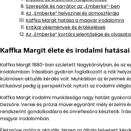
Szereplők és narrátor az „Emberke”-ben
Az „Emberke” helyszínei és atmoszférája
Kaffka Margit hatása a magyar irodalomra
Kritikai vélemények és értékelések
Az „Emberke” kortárs jelentősége és olvasata
Kaffka Margit élete és irodalmi hatásai
Kaffka Margit 1880-ban született Nagykárolyban, és az 
irodalomban. Írásaiban gyakran foglalkozott a nők helyz
különösen aktuális kérdés volt. Munkáiban az érzelmek 
stílusával pedig új perspektívát nyitott az irodalmi világb
Kaffka Margit irodalmi munkássága nagy hatást gyakorolt 
Dezsőre. Versei és prózai művei egyaránt mély érzelmi és
rendszerint gondolkodásra és önreflexióra késztetik. Írás
magyar irodalomban.
Életműve azóta is aktuális, hiszen az általa felvetett k