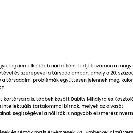
egyik legkiemelkedőbb női íróként tartják számon a magy
etével és szerepével a társadalomban, amely a 20. század
és a társadalmi problémák együttesen jelennek meg, külö
an.
kortársaira is, többek között Babits Mihályra és Kosztol
 intellektuális tartalommal bírnak, melyek az olvasót
ainak segítségével a női írók is nagyobb elismerést nyert
érdések és témák ma is érvényesek. Az „Emberke” című vers