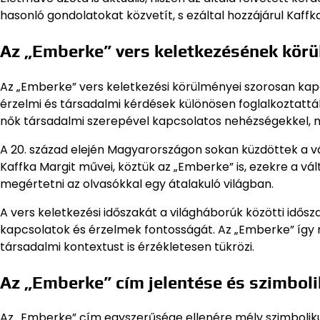
hasonló gondolatokat közvetít, s ezáltal hozzájárul Ka
Az „Emberke” vers keletkezésének kör
Az „Emberke” vers keletkezési körülményei szorosan kap
érzelmi és társadalmi kérdések különösen foglalkoztattá
nők társadalmi szerepével kapcsolatos nehézségekkel, 
A 20. század elején Magyarországon sokan küzdöttek a vá
Kaffka Margit művei, köztük az „Emberke” is, ezekre a vál
megértetni az olvasókkal egy átalakuló világban.
A vers keletkezési időszakát a világháborúk közötti idős
kapcsolatok és érzelmek fontosságát. Az „Emberke” így 
társadalmi kontextust is érzékletesen tükrözi.
Az „Emberke” cím jelentése és szimboli
Az „Emberke” cím egyszerűsége ellenére mély szimbolikus