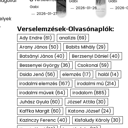
magával
Gabi
Gabi
Gabi
2026-01-26
2026-0
2026-01-27
elyek
,
Verselemzések-Olvasónaplók:
Ady Endre
(61)
analízis
(69)
Arany János
(50)
Babits Mihály
(29)
Batsányi János
(40)
Berzsenyi Dániel
(40)
Bessenyei György
(36)
Csokonai
(59)
Dsida Jenő
(56)
elemzés
(17)
halál
(14)
irodalmi elemzés
(167)
irodalmi mű
(214)
irodalmi művek
(64)
irodalom
(885)
Juhász Gyula
(60)
József Attila
(30)
Kaffka Margit
(60)
Katona József
(24)
Kazinczy Ferenc
(40)
Kisfaludy Károly
(30)