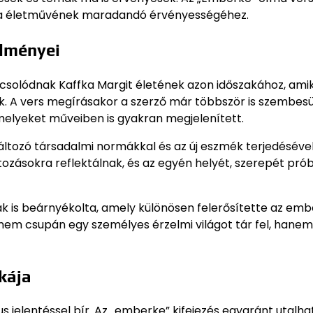
ffka életművének maradandó érvényességéhez.
ülményei
csolódnak Kaffka Margit életének azon időszakához, ami
k. A vers megírásakor a szerző már többször is szembesü
melyeket műveiben is gyakran megjelenített.
ltozó társadalmi normákkal és az új eszmék terjedésével
tozásokra reflektálnak, és az egyén helyét, szerepét prób
zak is beárnyékolta, amely különösen felerősítette az emb
nem csupán egy személyes érzelmi világot tár fel, hanem
kája
 jelentéssel bír. Az „emberke” kifejezés egyaránt utalha