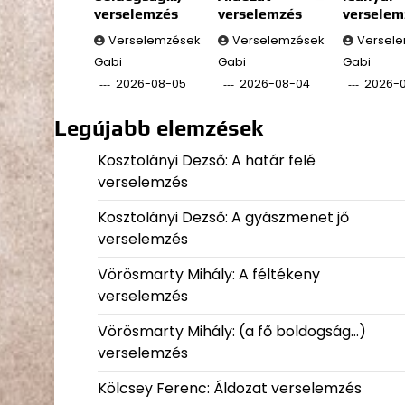
verselemzés
verselemzés
verselem
Verselemzések
Verselemzések
Versel
Gabi
Gabi
Gabi
2026-08-05
2026-08-04
2026-
Legújabb elemzések
Kosztolányi Dezső: A határ felé
verselemzés
Kosztolányi Dezső: A gyászmenet jő
verselemzés
Vörösmarty Mihály: A féltékeny
verselemzés
Vörösmarty Mihály: (a fő boldogság…)
verselemzés
Kölcsey Ferenc: Áldozat verselemzés