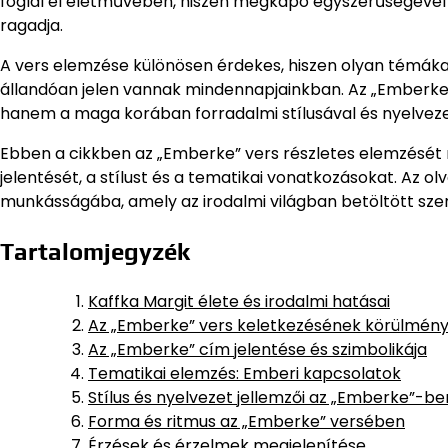
foglal el életművében, hiszen megkapó egyszerűségével
ragadja.
A vers elemzése különösen érdekes, hiszen olyan témáka
állandóan jelen vannak mindennapjainkban. Az „Emberke
hanem a maga korában forradalmi stílusával és nyelvezeté
Ebben a cikkben az „Emberke” vers részletes elemzését n
jelentését, a stílust és a tematikai vonatkozásokat. Az 
munkásságába, amely az irodalmi világban betöltött szer
Tartalomjegyzék
Kaffka Margit élete és irodalmi hatásai
Az „Emberke” vers keletkezésének körülmény
Az „Emberke” cím jelentése és szimbolikája
Tematikai elemzés: Emberi kapcsolatok
Stílus és nyelvezet jellemzői az „Emberke”-be
Forma és ritmus az „Emberke” versében
Érzések és érzelmek megjelenítése