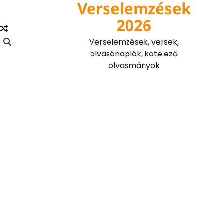
Verselemzések
Skip
to
2026
content
Verselemzések, versek,
olvasónaplók, kötelező
olvasmányok