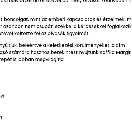
 és mély érzelmi töltetével bármely olvasót könnyedén 
t boncolgat, mint az emberi kapcsolatok és érzelmek, m
” azonban nem csupán ezekkel a kérdésekkel foglalkozik
vel keltette fel az olvasók figyelmét.
yújtjuk, beleértve a keletkezési körülményeket, a cím
olvasó számára hasznos betekintést nyújtunk Kaffka Margit
epét is jobban megvilágítja.
ei
n