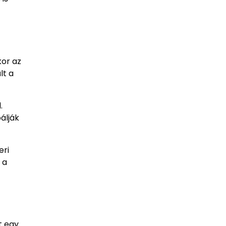
kor az
lt a
.
álják
eri
 a
t egy