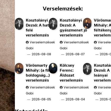
Verselemzések:
Kosztolányi
Kosztolányi
Vörösma
Dezső: A határ
Dezső: A
Mihály: 
felé
gyászmenet jő
féltéken
verselemzés
verselemzés
verselem
Verselemzések
Verselemzések
Versel
Gabi
Gabi
Gabi
2026-08-08
2026-08-07
2026-
Vörösmarty
Kölcsey
Kosztolá
Mihály: (a fő
Ferenc:
Dezső: A
boldogság…)
Áldozat
leányai
verselemzés
verselemzés
verselem
Verselemzések
Verselemzések
Versel
Gabi
Gabi
Gabi
2026-08-05
2026-08-04
2026-