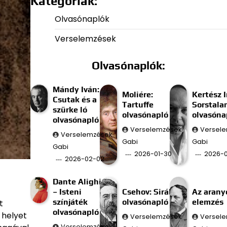
Kategóriák:
Olvasónaplók
Verselemzések
Olvasónaplók:
Mándy Iván:
Moliére:
Kertész I
Csutak és a
Tartuffe
Sorstala
szürke ló
olvasónapló
olvasóna
olvasónapló
Verselemzések
Versel
Verselemzések
Gabi
Gabi
Gabi
2026-01-30
2026-0
2026-02-02
Dante Alighieri
– Isteni
Csehov: Sirály
Az aran
színjáték
olvasónapló
elemzés
t
olvasónapló
 helyet
Verselemzések
Versel
Verselemzések