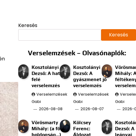
Keresés
Keresés
Verselemzések – Olvasónaplók:
én
Kosztolányi
Kosztolányi
Vörösma
Dezső: A határ
Dezső: A
Mihály: 
felé
gyászmenet jő
féltéken
verselemzés
verselemzés
verselem
Verselemzések
Verselemzések
Versel
Gabi
Gabi
Gabi
2026-08-08
2026-08-07
2026-
Vörösmarty
Kölcsey
Kosztolá
Mihály: (a fő
Ferenc:
Dezső: A
boldogság…)
Áldozat
leányai