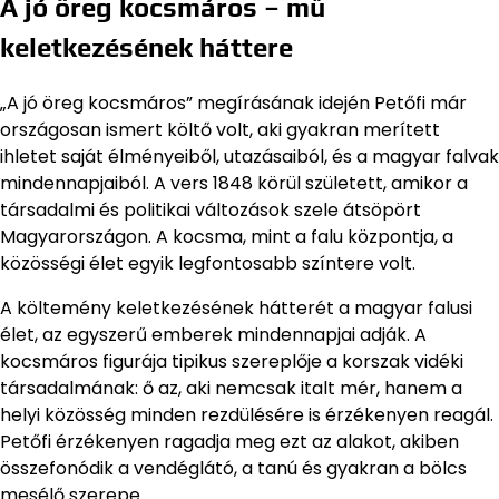
A jó öreg kocsmáros – mű
keletkezésének háttere
„A jó öreg kocsmáros” megírásának idején Petőfi már
országosan ismert költő volt, aki gyakran merített
ihletet saját élményeiből, utazásaiból, és a magyar falvak
mindennapjaiból. A vers 1848 körül született, amikor a
társadalmi és politikai változások szele átsöpört
Magyarországon. A kocsma, mint a falu központja, a
közösségi élet egyik legfontosabb színtere volt.
A költemény keletkezésének hátterét a magyar falusi
élet, az egyszerű emberek mindennapjai adják. A
kocsmáros figurája tipikus szereplője a korszak vidéki
társadalmának: ő az, aki nemcsak italt mér, hanem a
helyi közösség minden rezdülésére is érzékenyen reagál.
Petőfi érzékenyen ragadja meg ezt az alakot, akiben
összefonódik a vendéglátó, a tanú és gyakran a bölcs
mesélő szerepe.