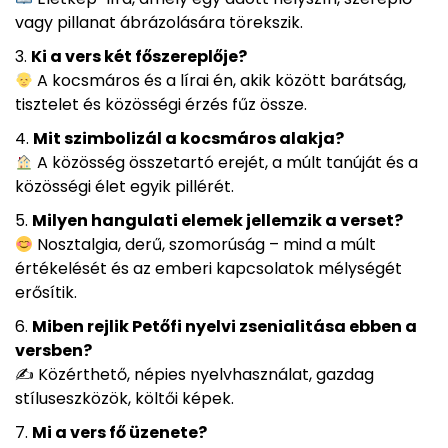
vagy pillanat ábrázolására törekszik.
Ki a vers két főszereplője?
A kocsmáros és a lírai én, akik között barátság,
tisztelet és közösségi érzés fűz össze.
Mit szimbolizál a kocsmáros alakja?
A közösség összetartó erejét, a múlt tanúját és a
közösségi élet egyik pillérét.
Milyen hangulati elemek jellemzik a verset?
Nosztalgia, derű, szomorúság – mind a múlt
értékelését és az emberi kapcsolatok mélységét
erősítik.
Miben rejlik Petőfi nyelvi zsenialitása ebben a
versben?
✍️ Közérthető, népies nyelvhasználat, gazdag
stíluseszközök, költői képek.
Mi a vers fő üzenete?