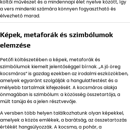
költői művészet és a mindennapi élet nyelve között, így
a vers mindenki számára könnyen fogyasztható és
élvezhető marad.
Képek, metaforák és szimbólumok
elemzése
Petőfi költészetében a képek, metaforák és
szimbólumok kiemelt jelentőséggel bírnak. „A jó öreg
kocsmáros” is gazdag ezekben az irodalmi eszközökben,
amelyek egyaránt szolgálják a hangulatfestést és a
mélyebb tartalmak kifejezését. A kocsmáros alakja
önmagában is szimbólum: a közösség összetartója, a
múlt tanúja és a jelen résztvevője.
A versben több helyen találkozhatunk olyan képekkel,
amelyek a közös emlékek, a barátság, az összetartozás
értékét hangsúlyozzák. A kocsma, a pohár, a