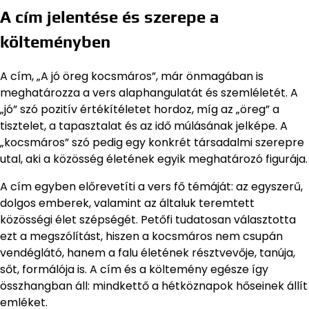
A cím jelentése és szerepe a
költeményben
A cím, „A jó öreg kocsmáros”, már önmagában is
meghatározza a vers alaphangulatát és szemléletét. A
„jó” szó pozitív értékítéletet hordoz, míg az „öreg” a
tisztelet, a tapasztalat és az idő múlásának jelképe. A
„kocsmáros” szó pedig egy konkrét társadalmi szerepre
utal, aki a közösség életének egyik meghatározó figurája.
A cím egyben előrevetíti a vers fő témáját: az egyszerű,
dolgos emberek, valamint az általuk teremtett
közösségi élet szépségét. Petőfi tudatosan választotta
ezt a megszólítást, hiszen a kocsmáros nem csupán
vendéglátó, hanem a falu életének résztvevője, tanúja,
sőt, formálója is. A cím és a költemény egésze így
összhangban áll: mindkettő a hétköznapok hőseinek állít
emléket.