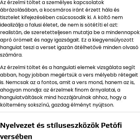
Az érzelmi töltet a személyes kapcsolatok
ábrázolásában, a kocsmáros iránt érzett hála és
tisztelet kifejezésében csúcsosodik ki. A költő nem
idealizálja a falusi életet, de nem is sötétíti el azt:
realistán, de szeretetteljesen mutatja be a mindennapok
apró örömeit és nagy igazságait. Ez a kiegyensúlyozott
hangulat teszi a verset igazán átélhetővé minden olvasó
számára.
Az érzelmi töltet és a hangulati elemek vizsgálata segít
abban, hogy jobban megértsük a vers mélyebb rétegeit
is. Nemcsak az a fontos, amit a vers mond, hanem az is,
ahogyan mondja: az érzelmek finom árnyalatai, a
hangulatváltások mind hozzájárulnak ahhoz, hogy a
költemény sokszínű, gazdag élményt nyújtson.
Nyelvezet és stíluseszközök Petőfi
versében