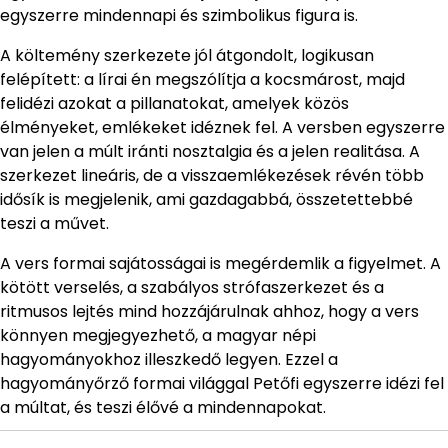
egyszerre mindennapi és szimbolikus figura is.
A költemény szerkezete jól átgondolt, logikusan
felépített: a lírai én megszólítja a kocsmárost, majd
felidézi azokat a pillanatokat, amelyek közös
élményeket, emlékeket idéznek fel. A versben egyszerre
van jelen a múlt iránti nosztalgia és a jelen realitása. A
szerkezet lineáris, de a visszaemlékezések révén több
idősík is megjelenik, ami gazdagabbá, összetettebbé
teszi a művet.
A vers formai sajátosságai is megérdemlik a figyelmet. A
kötött verselés, a szabályos strófaszerkezet és a
ritmusos lejtés mind hozzájárulnak ahhoz, hogy a vers
könnyen megjegyezhető, a magyar népi
hagyományokhoz illeszkedő legyen. Ezzel a
hagyományőrző formai világgal Petőfi egyszerre idézi fel
a múltat, és teszi élővé a mindennapokat.