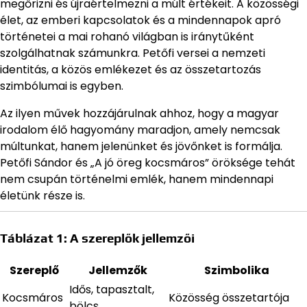
megőrizni és újraértelmezni a múlt értékeit. A közösségi
élet, az emberi kapcsolatok és a mindennapok apró
történetei a mai rohanó világban is iránytűként
szolgálhatnak számunkra. Petőfi versei a nemzeti
identitás, a közös emlékezet és az összetartozás
szimbólumai is egyben.
Az ilyen művek hozzájárulnak ahhoz, hogy a magyar
irodalom élő hagyomány maradjon, amely nemcsak
múltunkat, hanem jelenünket és jövőnket is formálja.
Petőfi Sándor és „A jó öreg kocsmáros” öröksége tehát
nem csupán történelmi emlék, hanem mindennapi
életünk része is.
Táblázat 1: A szereplők jellemzői
Szereplő
Jellemzők
Szimbolika
Idős, tapasztalt,
Kocsmáros
Közösség összetartója
bölcs