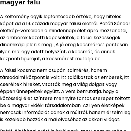
magyar falu
A költemény egyik legfontosabb értéke, hogy hiteles
képet ad a 19. századi magyar falusi életről. Petőfi Sándor
életkép-verseiben a mindennapi élet apró mozzanatai,
az emberek közötti kapcsolatok, a falusi közösségek
dinamikája jelenik meg. „A jó öreg kocsmáros” pontosan
ilyen mű: egy adott helyszínt, a kocsmát, és annak
központi figuráját, a kocsmárost mutatja be.
A falusi kocsma nem csupán italmérés, hanem
társadalmi központ is volt: itt találkoztak az emberek, itt
cseréltek híreket, vitatták meg a világ dolgait vagy
éppen ünnepeltek együtt. A vers bemutatja, hogy a
közösségi élet színtere mennyire fontos szerepet töltött
be a magyar vidéki társadalomban. Az ilyen életképek
nemcsak információt adnak a múltról, hanem érzelmileg
is közelebb hozzák a mai olvasóhoz az akkori világot.