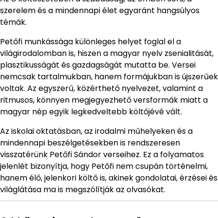
szerelem és a mindennapi élet egyaránt hangsúlyos
témák.
Petőfi munkássága különleges helyet foglal el a
világirodalomban is, hiszen a magyar nyelv zsenialitását,
plasztikusságát és gazdagságát mutatta be. Versei
nemcsak tartalmukban, hanem formájukban is újszerűek
voltak. Az egyszerű, közérthető nyelvezet, valamint a
ritmusos, könnyen megjegyezhető versformák miatt a
magyar nép egyik legkedveltebb költőjévé vált.
Az iskolai oktatásban, az irodalmi műhelyeken és a
mindennapi beszélgetésekben is rendszeresen
visszatérünk Petőfi Sándor verseihez. Ez a folyamatos
jelenlét bizonyítja, hogy Petőfi nem csupán történelmi,
hanem élő, jelenkori költő is, akinek gondolatai, érzései és
világlátása ma is megszólítják az olvasókat.