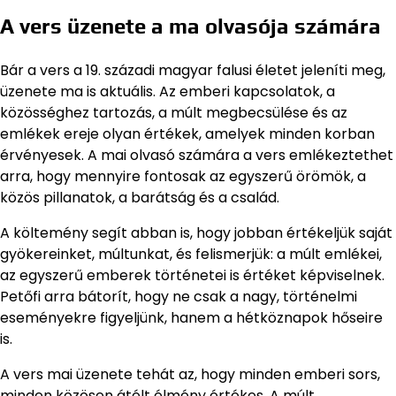
A vers üzenete a ma olvasója számára
Bár a vers a 19. századi magyar falusi életet jeleníti meg,
üzenete ma is aktuális. Az emberi kapcsolatok, a
közösséghez tartozás, a múlt megbecsülése és az
emlékek ereje olyan értékek, amelyek minden korban
érvényesek. A mai olvasó számára a vers emlékeztethet
arra, hogy mennyire fontosak az egyszerű örömök, a
közös pillanatok, a barátság és a család.
A költemény segít abban is, hogy jobban értékeljük saját
gyökereinket, múltunkat, és felismerjük: a múlt emlékei,
az egyszerű emberek történetei is értéket képviselnek.
Petőfi arra bátorít, hogy ne csak a nagy, történelmi
eseményekre figyeljünk, hanem a hétköznapok hőseire
is.
A vers mai üzenete tehát az, hogy minden emberi sors,
minden közösen átélt élmény értékes. A múlt