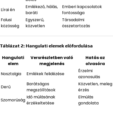
Emlékező, hálás,
Emberi kapcsolatok
Lírai én
baráti
fontossága
Falusi
Egyszerű,
Társadalmi
közösség
közvetlen
összetartozás
Táblázat 2: Hangulati elemek előfordulása
Hangulati
Versrészletben való
Hatás az
elem
megjelenés
olvasóra
Érzelmi
Nosztalgia
Emlékek felidézése
azonosulás
Barátságos
Közvetlen, meleg
Derű
megszólítások
érzés
Idő múlásának
Elmúlás
Szomorúság
érzékeltetése
gondolata