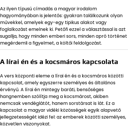
Az ilyen típusú címadás a magyar irodalom
hagyományában is jelentős: gyakran találkozunk olyan
művekkel, amelyek egy-egy tipikus alakot vagy
foglalkozást emelnek ki. Petőfi ezzel a választással is azt
sugallja, hogy minden emberi sors, minden apró történet
megérdemli a figyelmet, a költői feldolgozást.
A lírai én és a kocsmáros kapcsolata
A vers központi eleme a lírai én és a kocsmáros közötti
kapcsolat, amely egyszerre személyes és általános
érvényű. A lírai én mintegy baráti, bensőséges
hangnemben szólítja meg a kocsmárost, akiben
nemcsak vendéglátót, hanem sorstársat is lát. Ez a
kapcsolat a magyar vidéki közösségek egyik alapvető
jellegzetességét idézi fel: az emberek közötti személyes,
közvetlen viszonyokat.