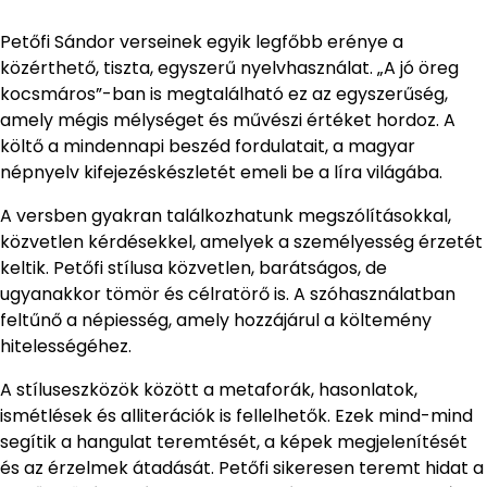
Petőfi Sándor verseinek egyik legfőbb erénye a
közérthető, tiszta, egyszerű nyelvhasználat. „A jó öreg
kocsmáros”-ban is megtalálható ez az egyszerűség,
amely mégis mélységet és művészi értéket hordoz. A
költő a mindennapi beszéd fordulatait, a magyar
népnyelv kifejezéskészletét emeli be a líra világába.
A versben gyakran találkozhatunk megszólításokkal,
közvetlen kérdésekkel, amelyek a személyesség érzetét
keltik. Petőfi stílusa közvetlen, barátságos, de
ugyanakkor tömör és célratörő is. A szóhasználatban
feltűnő a népiesség, amely hozzájárul a költemény
hitelességéhez.
A stíluseszközök között a metaforák, hasonlatok,
ismétlések és alliterációk is fellelhetők. Ezek mind-mind
segítik a hangulat teremtését, a képek megjelenítését
és az érzelmek átadását. Petőfi sikeresen teremt hidat a