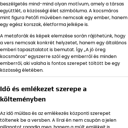
beszélgetés mind-mind olyan motívum, amely a társas
együttlét, a közösségi élet szimbóluma. A kocsmáros
mint figura Petőfi művében nemcsak egy ember, hanem
egy egész korszak, életforma jelképe is.
A metaforák és képek elemzése során rájöhetünk, hogy
a vers nemcsak konkrét helyzetet, hanem egy általános
emberi tapasztalatot is bemutat. Így „A jó öreg
kocsmáros” egyszerre szól egy emberről és minden
emberről, aki valaha is fontos szerepet töltött be egy
közösség életében.
Idő és emlékezet szerepe a
költeményben
Az idő múlása és az emlékezés központi szerepet
töltenek be a versben. A lírai én nem csupán a jelen
pillanatot ragadja meg, hanem a múlt emlékeit is