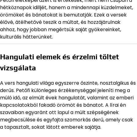
Petőfi életképei azért is értékesek, mert nem csupán a
hétköznapok idilljét, hanem a mindennapi küzdelmeket,
örömöket és bánatokat is bemutatják. Ezek a versek
élővé, átélhetővé teszik a múltat, és hozzájárulnak
ahhoz, hogy jobban megértsük saját gyökereinket,
kulturális hátterünket.
Hangulati elemek és érzelmi töltet
vizsgálata
A vers hangulati világa egyszerre őszinte, nosztalgikus és
derűs. Petőfi különleges érzékenységgel jeleníti meg a
múló idő, az elmúlt évek hangulatát, valamint az emberi
kapcsolatokból fakadó örömöt és bánatot. A lírai én
szavaiban egyaránt ott lapul a múlt szépségének
megbecsülése és egyfajta szomorkás derű, amely csak
a tapasztalt, sokat látott emberek sajátja.