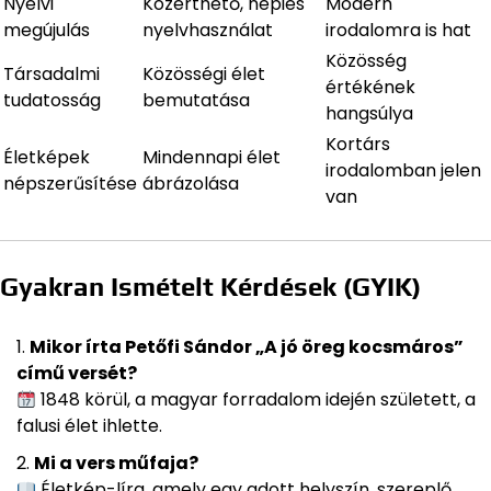
Nyelvi
Közérthető, népies
Modern
megújulás
nyelvhasználat
irodalomra is hat
Közösség
Társadalmi
Közösségi élet
értékének
tudatosság
bemutatása
hangsúlya
Kortárs
Életképek
Mindennapi élet
irodalomban jelen
népszerűsítése
ábrázolása
van
Gyakran Ismételt Kérdések (GYIK)
Mikor írta Petőfi Sándor „A jó öreg kocsmáros”
című versét?
1848 körül, a magyar forradalom idején született, a
falusi élet ihlette.
Mi a vers műfaja?
Életkép-líra, amely egy adott helyszín, szereplő