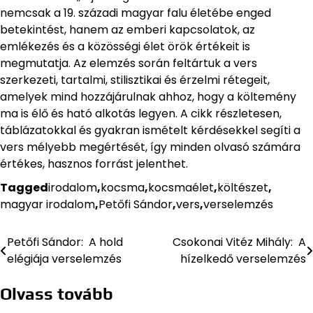
nemcsak a 19. századi magyar falu életébe enged
betekintést, hanem az emberi kapcsolatok, az
emlékezés és a közösségi élet örök értékeit is
megmutatja. Az elemzés során feltártuk a vers
szerkezeti, tartalmi, stilisztikai és érzelmi rétegeit,
amelyek mind hozzájárulnak ahhoz, hogy a költemény
ma is élő és ható alkotás legyen. A cikk részletesen,
táblázatokkal és gyakran ismételt kérdésekkel segíti a
vers mélyebb megértését, így minden olvasó számára
értékes, hasznos forrást jelenthet.
Tagged
irodalom
,
kocsma
,
kocsmaélet
,
költészet
,
magyar irodalom
,
Petőfi Sándor
,
vers
,
verselemzés
Petőfi Sándor: A hold
Csokonai Vitéz Mihály: A
Bejegyzés
elégiája verselemzés
hízelkedő verselemzés
navigáció
Olvass tovább