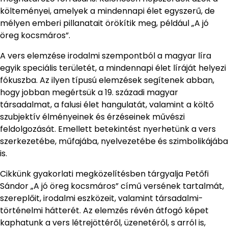
költeményei, amelyek a mindennapi élet egyszerű, de
mélyen emberi pillanatait örökítik meg, például „A jó
öreg kocsmáros”.
A vers elemzése irodalmi szempontból a magyar líra
egyik speciális területét, a mindennapi élet líráját helyezi
fókuszba. Az ilyen típusú elemzések segítenek abban,
hogy jobban megértsük a 19. századi magyar
társadalmat, a falusi élet hangulatát, valamint a költő
szubjektív élményeinek és érzéseinek művészi
feldolgozását. Emellett betekintést nyerhetünk a vers
szerkezetébe, műfajába, nyelvezetébe és szimbolikájába
is.
Cikkünk gyakorlati megközelítésben tárgyalja Petőfi
Sándor „A jó öreg kocsmáros” című versének tartalmát,
szereplőit, irodalmi eszközeit, valamint társadalmi-
történelmi hátterét. Az elemzés révén átfogó képet
kaphatunk a vers létrejöttéről, üzenetéről, s arról is,