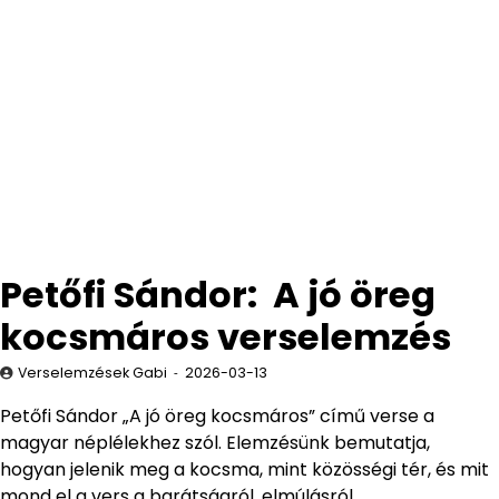
Petőfi Sándor: A jó öreg
kocsmáros verselemzés
Verselemzések Gabi
2026-03-13
Petőfi Sándor „A jó öreg kocsmáros” című verse a
magyar néplélekhez szól. Elemzésünk bemutatja,
hogyan jelenik meg a kocsma, mint közösségi tér, és mit
mond el a vers a barátságról, elmúlásról.