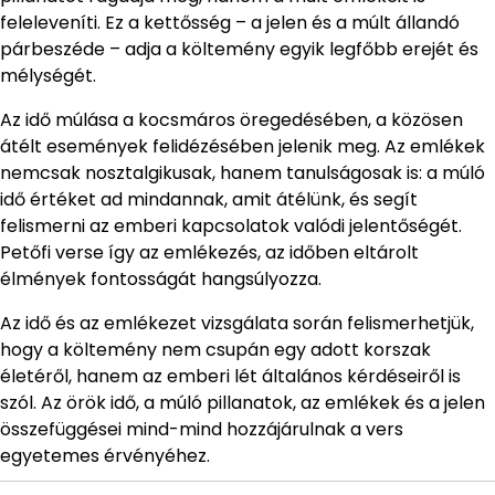
feleleveníti. Ez a kettősség – a jelen és a múlt állandó
párbeszéde – adja a költemény egyik legfőbb erejét és
mélységét.
Az idő múlása a kocsmáros öregedésében, a közösen
átélt események felidézésében jelenik meg. Az emlékek
nemcsak nosztalgikusak, hanem tanulságosak is: a múló
idő értéket ad mindannak, amit átélünk, és segít
felismerni az emberi kapcsolatok valódi jelentőségét.
Petőfi verse így az emlékezés, az időben eltárolt
élmények fontosságát hangsúlyozza.
Az idő és az emlékezet vizsgálata során felismerhetjük,
hogy a költemény nem csupán egy adott korszak
életéről, hanem az emberi lét általános kérdéseiről is
szól. Az örök idő, a múló pillanatok, az emlékek és a jelen
összefüggései mind-mind hozzájárulnak a vers
egyetemes érvényéhez.