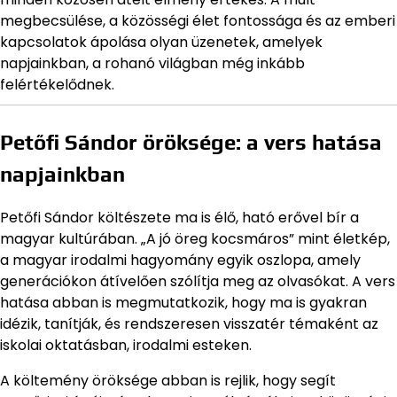
megbecsülése, a közösségi élet fontossága és az emberi
kapcsolatok ápolása olyan üzenetek, amelyek
napjainkban, a rohanó világban még inkább
felértékelődnek.
Petőfi Sándor öröksége: a vers hatása
napjainkban
Petőfi Sándor költészete ma is élő, ható erővel bír a
magyar kultúrában. „A jó öreg kocsmáros” mint életkép,
a magyar irodalmi hagyomány egyik oszlopa, amely
generációkon átívelően szólítja meg az olvasókat. A vers
hatása abban is megmutatkozik, hogy ma is gyakran
idézik, tanítják, és rendszeresen visszatér témaként az
iskolai oktatásban, irodalmi esteken.
A költemény öröksége abban is rejlik, hogy segít