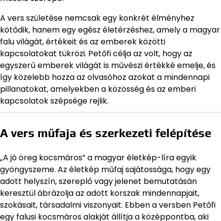
A vers születése nemcsak egy konkrét élményhez
kötődik, hanem egy egész életérzéshez, amely a magyar
falu világát, értékeit és az emberek közötti
kapcsolatokat tükrözi. Petőfi célja az volt, hogy az
egyszerű emberek világát is művészi értékké emelje, és
így közelebb hozza az olvasóhoz azokat a mindennapi
pillanatokat, amelyekben a közösség és az emberi
kapcsolatok szépsége rejlik.
A vers műfaja és szerkezeti felépítése
„A jó öreg kocsmáros” a magyar életkép-líra egyik
gyöngyszeme. Az életkép műfaj sajátossága, hogy egy
adott helyszín, szereplő vagy jelenet bemutatásán
keresztül ábrázolja az adott korszak mindennapjait,
szokásait, társadalmi viszonyait. Ebben a versben Petőfi
egy falusi kocsmáros alakját állítja a középpontba, aki