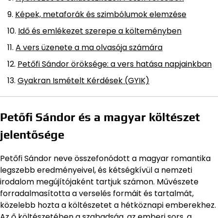
Képek, metaforák és szimbólumok elemzése
Idő és emlékezet szerepe a költeményben
A vers üzenete a ma olvasója számára
Petőfi Sándor öröksége: a vers hatása napjainkban
Gyakran Ismételt Kérdések (GYIK)
Petőfi Sándor és a magyar költészet
jelentősége
Petőfi Sándor neve összefonódott a magyar romantika
legszebb eredményeivel, és kétségkívül a nemzeti
irodalom megújítójaként tartjuk számon. Művészete
forradalmasította a verselés formáit és tartalmát,
közelebb hozta a költészetet a hétköznapi emberekhez.
Az ő költészetében a szabadság, az emberi sors, a