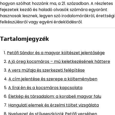
hogyan szólhat hozzánk ma, a 21. században. A részletes
fejezetek kezdő és haladó olvasók számára egyaránt
hasznosak lesznek, legyen szó irodalomórákról, érettségi
felkészülésről vagy egyéni érdeklődésről.
Tartalomjegyzék
Petőfi Sándor és a magyar költészet jelentősége
A jó öreg kocsmáros – mű keletkezésének háttere
A vers műfaja és szerkezeti felépítése
A cím jelentése és szerepe a költeményben
A lírai én és a kocsmáros kapcsolata
Életkép és társadalom: a korabeli magyar falu
Hangulati elemek és érzelmi töltet vizsgálata
Nyelvezet és stíluseszközök Petőfi versében