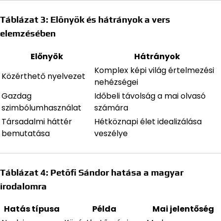
Táblázat 3: Előnyök és hátrányok a vers
elemzésében
Előnyök
Hátrányok
Komplex képi világ értelmezési
Közérthető nyelvezet
nehézségei
Gazdag
Időbeli távolság a mai olvasó
szimbólumhasználat
számára
Társadalmi háttér
Hétköznapi élet idealizálása
bemutatása
veszélye
Táblázat 4: Petőfi Sándor hatása a magyar
irodalomra
Hatás típusa
Példa
Mai jelentőség