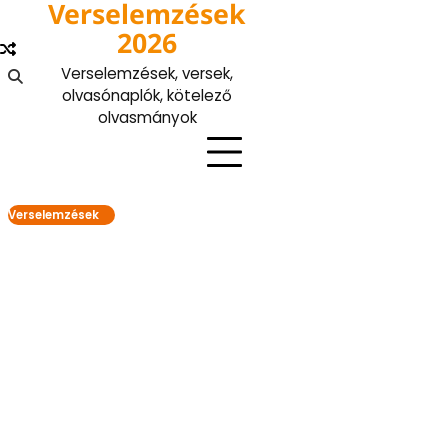
Verselemzések
Skip
to
2026
content
Verselemzések, versek,
olvasónaplók, kötelező
olvasmányok
Verselemzések