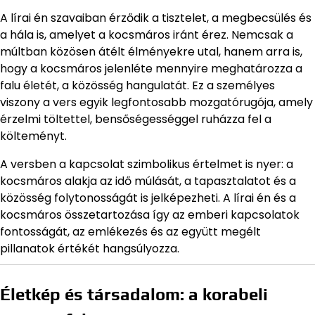
A lírai én szavaiban érződik a tisztelet, a megbecsülés és
a hála is, amelyet a kocsmáros iránt érez. Nemcsak a
múltban közösen átélt élményekre utal, hanem arra is,
hogy a kocsmáros jelenléte mennyire meghatározza a
falu életét, a közösség hangulatát. Ez a személyes
viszony a vers egyik legfontosabb mozgatórugója, amely
érzelmi töltettel, bensőségességgel ruházza fel a
költeményt.
A versben a kapcsolat szimbolikus értelmet is nyer: a
kocsmáros alakja az idő múlását, a tapasztalatot és a
közösség folytonosságát is jelképezheti. A lírai én és a
kocsmáros összetartozása így az emberi kapcsolatok
fontosságát, az emlékezés és az együtt megélt
pillanatok értékét hangsúlyozza.
Életkép és társadalom: a korabeli