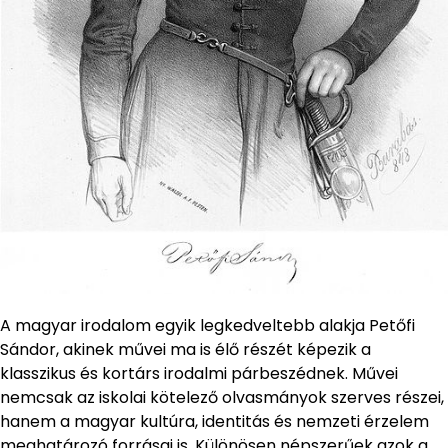
A magyar irodalom egyik legkedveltebb alakja Petőfi
Sándor, akinek művei ma is élő részét képezik a
klasszikus és kortárs irodalmi párbeszédnek. Művei
nemcsak az iskolai kötelező olvasmányok szerves részei,
hanem a magyar kultúra, identitás és nemzeti érzelem
meghatározó forrásai is. Különösen népszerűek azok a