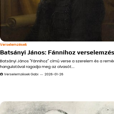
Verselemzések
Batsányi János: Fánnihoz verselemzé
Batsányi János "Fánnihoz" című verse a szerelem és a remé
hangulatával ragadja meg az olvasót.…
Verselemzések Gabi
2026-01-26