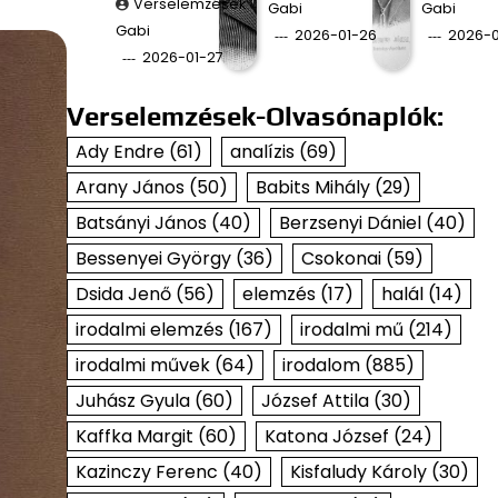
Verselemzések
Gabi
Gabi
Gabi
2026-01-26
2026-0
2026-01-27
Verselemzések-Olvasónaplók:
Ady Endre
(61)
analízis
(69)
Arany János
(50)
Babits Mihály
(29)
Batsányi János
(40)
Berzsenyi Dániel
(40)
Bessenyei György
(36)
Csokonai
(59)
Dsida Jenő
(56)
elemzés
(17)
halál
(14)
irodalmi elemzés
(167)
irodalmi mű
(214)
irodalmi művek
(64)
irodalom
(885)
Juhász Gyula
(60)
József Attila
(30)
Kaffka Margit
(60)
Katona József
(24)
Kazinczy Ferenc
(40)
Kisfaludy Károly
(30)