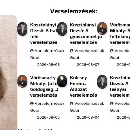
Verselemzések:
Kosztolányi
Kosztolányi
Vörösma
Dezső: A határ
Dezső: A
Mihály: 
felé
gyászmenet jő
féltéken
verselemzés
verselemzés
verselem
Verselemzések
Verselemzések
Versel
Gabi
Gabi
Gabi
2026-08-08
2026-08-07
2026-
Vörösmarty
Kölcsey
Kosztolá
Mihály: (a fő
Ferenc:
Dezső: A
boldogság…)
Áldozat
leányai
verselemzés
verselemzés
verselem
Verselemzések
Verselemzések
Versel
Gabi
Gabi
Gabi
2026-08-05
2026-08-04
2026-