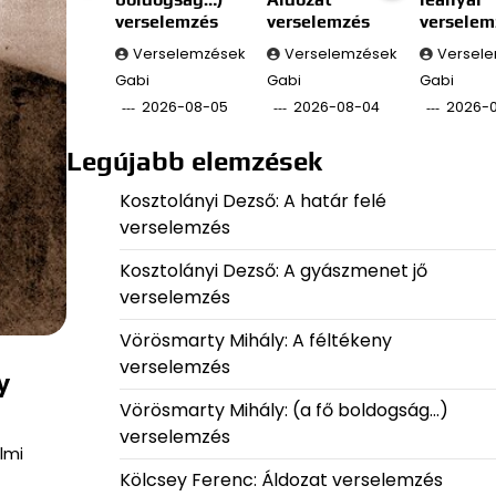
verselemzés
verselemzés
verselem
Verselemzések
Verselemzések
Versel
Gabi
Gabi
Gabi
2026-08-05
2026-08-04
2026-
Legújabb elemzések
Kosztolányi Dezső: A határ felé
verselemzés
Kosztolányi Dezső: A gyászmenet jő
verselemzés
Vörösmarty Mihály: A féltékeny
verselemzés
y
Vörösmarty Mihály: (a fő boldogság…)
verselemzés
lmi
Kölcsey Ferenc: Áldozat verselemzés