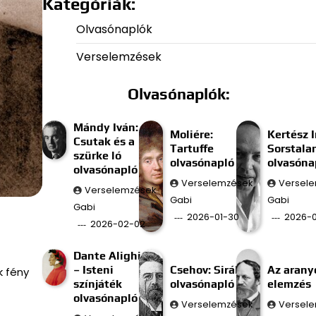
Kategóriák:
Olvasónaplók
Verselemzések
Olvasónaplók:
Mándy Iván:
Moliére:
Kertész I
Csutak és a
Tartuffe
Sorstala
szürke ló
olvasónapló
olvasóna
olvasónapló
Verselemzések
Versel
Verselemzések
Gabi
Gabi
Gabi
2026-01-30
2026-0
2026-02-02
Dante Alighieri
– Isteni
Csehov: Sirály
Az aran
k fény
színjáték
olvasónapló
elemzés
olvasónapló
Verselemzések
Versel