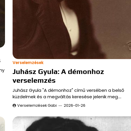
s
Verselemzések
ny
Juhász Gyula: A démonhoz
verselemzés
Juhász Gyula "A démonhoz" című versében a belső
küzdelmek és a megváltás keresése jelenik meg.…
Verselemzések Gabi
2026-01-26