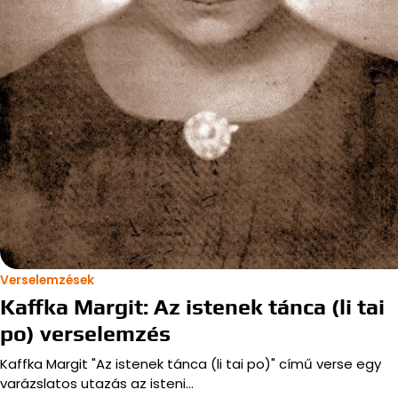
Verselemzések
Kaffka Margit: Az istenek tánca (li tai
po) verselemzés
Kaffka Margit "Az istenek tánca (li tai po)" című verse egy
varázslatos utazás az isteni…