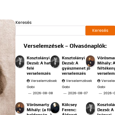
Keresés
Keresés
Verselemzések – Olvasónaplók:
Kosztolányi
Kosztolányi
Vörösma
Dezső: A határ
Dezső: A
Mihály: 
felé
gyászmenet jő
féltéken
verselemzés
verselemzés
verselem
Verselemzések
Verselemzések
Versel
Gabi
Gabi
Gabi
2026-08-08
2026-08-07
2026-
Vörösmarty
Kölcsey
Kosztolá
Mihály: (a fő
Ferenc:
Dezső: A
boldogság…)
Áldozat
leányai