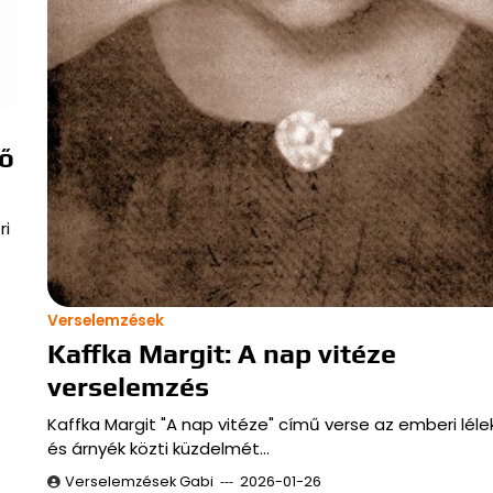
dő
ri
Verselemzések
Kaffka Margit: A nap vitéze
verselemzés
Kaffka Margit "A nap vitéze" című verse az emberi léle
és árnyék közti küzdelmét…
Verselemzések Gabi
2026-01-26