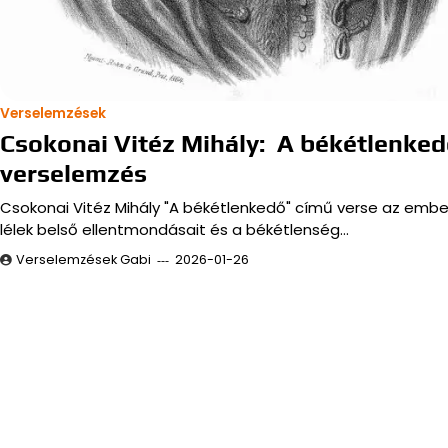
Verselemzések
Csokonai Vitéz Mihály: A békétlenke
verselemzés
Csokonai Vitéz Mihály "A békétlenkedő" című verse az embe
lélek belső ellentmondásait és a békétlenség…
Verselemzések Gabi
2026-01-26