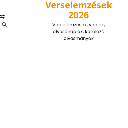
Verselemzések
Skip
to
2026
content
Verselemzések, versek,
olvasónaplók, kötelező
olvasmányok