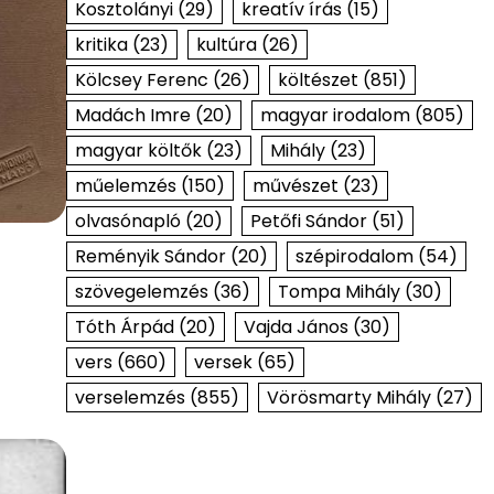
Kosztolányi
(29)
kreatív írás
(15)
kritika
(23)
kultúra
(26)
Kölcsey Ferenc
(26)
költészet
(851)
Madách Imre
(20)
magyar irodalom
(805)
magyar költők
(23)
Mihály
(23)
műelemzés
(150)
művészet
(23)
olvasónapló
(20)
Petőfi Sándor
(51)
Reményik Sándor
(20)
szépirodalom
(54)
szövegelemzés
(36)
Tompa Mihály
(30)
Tóth Árpád
(20)
Vajda János
(30)
vers
(660)
versek
(65)
verselemzés
(855)
Vörösmarty Mihály
(27)